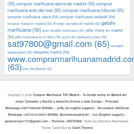
(55)
comprar marihuana sierra de madrid
(55)
comprar
marihuana soto del real
(55)
comprar marihuana tribunal
(55)
comprar marihuana usera
(54)
comprar marihuana valdeski
(54)
getafe
comprar matuja en madrid
(53)
el mejor cannabis de madrid
(53)
marihuana
(56)
pillar maria en madrid
gran via pillar marihuana
(53)
(54)
pillar marihuana en el retiro
(53)
punto de marihuana online
(53)
sat97800@gmail.com
(65)
surespot
teleyerba madrid
(54)
weedmadrid
(53)
www.comprarmarihuanamadrid.c
(63)
​​Gran Via Madrid
(53)
Copyright © 2026
Comprar Marihuana THC Madrid – Tu tienda online en Madrid del
mejor Cannabis y Hachis a domicilio Envios a toda Europa – Principal
Whatsapp+34677084290 SIGNAL – yeffy (no english support) – Secundario AttCliente
Whatsapp +527221018644 SIGNAL @cmmleomadrid.65 – Leo (English support) –
panterarosa1772@gmail.com – Threema: JHXT6HHA
. Todos los Derechos Reservados.
Theme: Catch Box by
Catch Themes