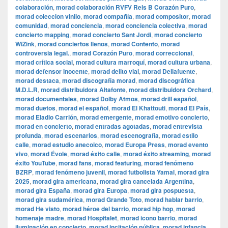
colaboración
,
morad colaboración RVFV Rels B Corazón Puro
,
morad coleccion vinilo
,
morad compañía
,
morad compositor
,
morad
comunidad
,
morad conciencia
,
morad conciencia colectiva
,
morad
concierto mapping
,
morad concierto Sant Jordi
,
morad concierto
WiZink
,
morad conciertos llenos
,
morad Contento
,
morad
controversia legal.
,
morad Corazón Puro
,
morad correccional
,
morad crítica social
,
morad cultura marroquí
,
morad cultura urbana
,
morad defensor inocente
,
morad delito vial
,
morad Dellafuente
,
morad destaca
,
morad discografía morad
,
morad discográfica
M.D.L.R
,
morad distribuidora Altafonte
,
morad distribuidora Orchard
,
morad documentales
,
morad Dolby Atmos
,
morad drill español
,
morad duetos
,
morad el español
,
morad El Khattouti
,
morad El País
,
morad Eladio Carrión
,
morad emergente
,
morad emotivo concierto
,
morad en concierto
,
morad entradas agotadas
,
morad entrevista
profunda
,
morad escenarios
,
morad escenografía
,
morad estilo
calle
,
morad estudio anecoico
,
morad Europa Press
,
morad evento
vivo
,
morad Évole
,
morad éxito calle
,
morad éxito streaming
,
morad
éxito YouTube
,
morad fans
,
morad featuring
,
morad fenómeno
BZRP
,
morad fenómeno juvenil
,
morad futbolista Yamal
,
morad gira
2025
,
morad gira americana
,
morad gira cancelada Argentina
,
morad gira España
,
morad gira Europa
,
morad gira pospuesta
,
morad gira sudamérica
,
morad Grande Toto
,
morad hablar barrio
,
morad He visto
,
morad héroe del barrio
,
morad hip hop
,
morad
homenaje madre
,
morad Hospitalet
,
morad icono barrio
,
morad
iluminación en concierto
,
morad incitación pública
,
morad infancia
,