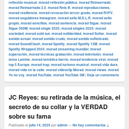
reflexión musical
,
morad reflexión pública
,
morad Reinsertado
,
morad Reinsertado 2.0
,
morad Rels B
,
morad reproducciones
,
morad resiliencia
,
morad revocación tercer grado
,
morad RVFV
,
morad seguidores Instagram
,
morad sello M.D.L.R
,
morad sello
propio
,
morad sencillos
,
morad sentencia
,
morad Sigue
,
morad
Sigue 300M
,
morad single 2025
,
morad singles 2025
,
morad
sociedad
,
morad sold out
,
morad solidaridad
,
morad Soñar
,
morad
sonido actual
,
morad sonido crudo
,
morad sonido sofisticado
,
morad SoundClash
,
morad Spotify
,
morad Spotify 13M
,
morad
Spotify Wrapped 2024
,
morad streaming mundial
,
morad
superación
,
morad técnicas grabación
,
morad televisión
,
morad
tema Lamine
,
morad temática barrio
,
morad tendencia viral
,
morad
top 5 Europa
,
morad trap
,
morad turismo musical
,
morad vida dura
,
morad vida en la calle
,
morad videocli‏p Morad
,
morad views
,
morad
Yo no voy
,
morad YouTube
,
morad YouTube 3M
|
Deja un comentario
JC Reyes: su retirada de la música, el
secreto de su collar y la VERDAD
sobre su fama
Publicado el
julio 14, 2025
por
admin
—
No hay comentarios ↓