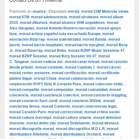
Publicado en
musica
|
Etiquetado
morad
,
morad 23M Motorola views
,
morad 87M
,
morad adolescencia
,
morad afrobeats
,
morad álbum
2025
,
morad álbumes
,
morad alcance 40M seguidores
,
morad
Alex Gárgolas
,
morad Antonio Romero narración
,
morad apoyo
fans
,
morad artista español más escuchado Europa
,
morad
asociación Bizarrap
,
morad autenticidad
,
morad Banda
,
morad
barrio
,
morad barrio hospitalet
,
morad barrio marginal
,
morad Beny
Jr
,
morad Bizarrap
,
morad Bobo
,
morad BZRP Music Sessions 47
,
morad BZRP Session
,
morad Bzrp Session Vol 47
,
morad
C. Tangana
,
morad cadena ser
,
morad canal morad
,
morad canción
desde prisión
,
morad cantante
,
morad Capítulo 1
,
morad cárcel
,
morad center menores
,
morad certificación
,
morad certificado
platino Sigue
,
morad Chula
,
morad colaboración
,
morad
colaboración RVFV Rels B Corazón Puro
,
morad coleccion vinilo
,
morad compañía
,
morad compositor
,
morad comunidad
,
morad
conciencia
,
morad conciencia colectiva
,
morad concierto mapping
,
morad concierto Sant Jordi
,
morad concierto WiZink
,
morad
conciertos llenos
,
morad Contento
,
morad controversia legal.
,
morad Corazón Puro
,
morad correccional
,
morad crítica social
,
morad cultura marroquí
,
morad cultura urbana
,
morad defensor
inocente
,
morad delito vial
,
morad Dellafuente
,
morad destaca
,
morad discografía morad
,
morad discográfica M.D.L.R
,
morad
distribuidora Altafonte
,
morad distribuidora Orchard
,
morad