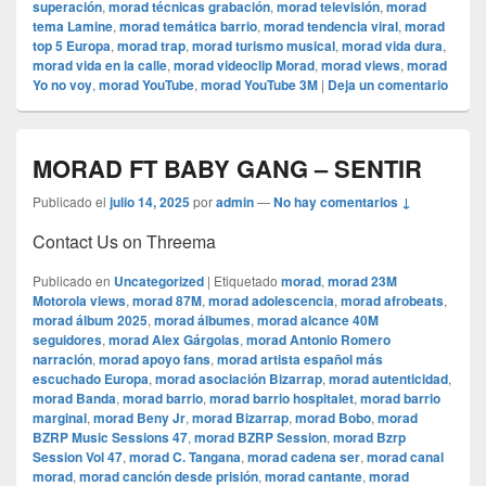
superación
,
morad técnicas grabación
,
morad televisión
,
morad
tema Lamine
,
morad temática barrio
,
morad tendencia viral
,
morad
top 5 Europa
,
morad trap
,
morad turismo musical
,
morad vida dura
,
morad vida en la calle
,
morad videocli‏p Morad
,
morad views
,
morad
Yo no voy
,
morad YouTube
,
morad YouTube 3M
|
Deja un comentario
MORAD FT BABY GANG – SENTIR
Publicado el
julio 14, 2025
por
admin
—
No hay comentarios ↓
Contact Us on Threema
Publicado en
Uncategorized
|
Etiquetado
morad
,
morad 23M
Motorola views
,
morad 87M
,
morad adolescencia
,
morad afrobeats
,
morad álbum 2025
,
morad álbumes
,
morad alcance 40M
seguidores
,
morad Alex Gárgolas
,
morad Antonio Romero
narración
,
morad apoyo fans
,
morad artista español más
escuchado Europa
,
morad asociación Bizarrap
,
morad autenticidad
,
morad Banda
,
morad barrio
,
morad barrio hospitalet
,
morad barrio
marginal
,
morad Beny Jr
,
morad Bizarrap
,
morad Bobo
,
morad
BZRP Music Sessions 47
,
morad BZRP Session
,
morad Bzrp
Session Vol 47
,
morad C. Tangana
,
morad cadena ser
,
morad canal
morad
,
morad canción desde prisión
,
morad cantante
,
morad