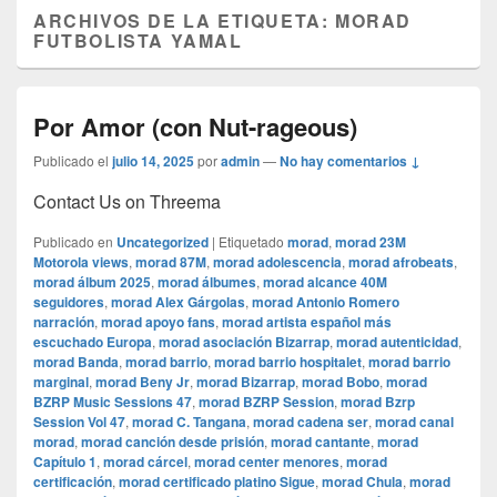
ARCHIVOS DE LA ETIQUETA:
MORAD
FUTBOLISTA YAMAL
Por Amor (con Nut-rageous)
Publicado el
julio 14, 2025
por
admin
—
No hay comentarios ↓
Contact Us on Threema
Publicado en
Uncategorized
|
Etiquetado
morad
,
morad 23M
Motorola views
,
morad 87M
,
morad adolescencia
,
morad afrobeats
,
morad álbum 2025
,
morad álbumes
,
morad alcance 40M
seguidores
,
morad Alex Gárgolas
,
morad Antonio Romero
narración
,
morad apoyo fans
,
morad artista español más
escuchado Europa
,
morad asociación Bizarrap
,
morad autenticidad
,
morad Banda
,
morad barrio
,
morad barrio hospitalet
,
morad barrio
marginal
,
morad Beny Jr
,
morad Bizarrap
,
morad Bobo
,
morad
BZRP Music Sessions 47
,
morad BZRP Session
,
morad Bzrp
Session Vol 47
,
morad C. Tangana
,
morad cadena ser
,
morad canal
morad
,
morad canción desde prisión
,
morad cantante
,
morad
Capítulo 1
,
morad cárcel
,
morad center menores
,
morad
certificación
,
morad certificado platino Sigue
,
morad Chula
,
morad