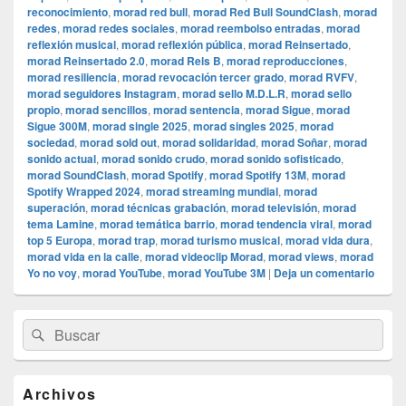
reconocimiento
,
morad red bull
,
morad Red Bull SoundClash
,
morad
redes
,
morad redes sociales
,
morad reembolso entradas
,
morad
reflexión musical
,
morad reflexión pública
,
morad Reinsertado
,
morad Reinsertado 2.0
,
morad Rels B
,
morad reproducciones
,
morad resiliencia
,
morad revocación tercer grado
,
morad RVFV
,
morad seguidores Instagram
,
morad sello M.D.L.R
,
morad sello
propio
,
morad sencillos
,
morad sentencia
,
morad Sigue
,
morad
Sigue 300M
,
morad single 2025
,
morad singles 2025
,
morad
sociedad
,
morad sold out
,
morad solidaridad
,
morad Soñar
,
morad
sonido actual
,
morad sonido crudo
,
morad sonido sofisticado
,
morad SoundClash
,
morad Spotify
,
morad Spotify 13M
,
morad
Spotify Wrapped 2024
,
morad streaming mundial
,
morad
superación
,
morad técnicas grabación
,
morad televisión
,
morad
tema Lamine
,
morad temática barrio
,
morad tendencia viral
,
morad
top 5 Europa
,
morad trap
,
morad turismo musical
,
morad vida dura
,
morad vida en la calle
,
morad videocli‏p Morad
,
morad views
,
morad
Yo no voy
,
morad YouTube
,
morad YouTube 3M
|
Deja un comentario
El
Buscar
Buscar
área
por:
de
widget
barra
Archivos
lateral