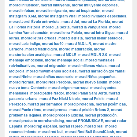
morad influencer
,
morad influyente
,
morad influyente deportes
,
morad infobae
,
morad inmigrante
,
morad inspiración
,
morad
Instagram 3.6M
,
morad Instagram viral
,
morad invitados especiales
,
morad Jordi Évole entrevista
,
morad Jul
,
morad La Florida
,
morad
La Florida historia
,
morad La Sexta
,
morad la vanguardia
,
morad
Lamine Yamal canción
,
morad letra Pelele
,
morad letra Sigue
,
morad
letras
,
morad letras crudas
,
morad letrista
,
morad llenar estadios
,
morad Lola Indigo
,
morad los40
,
morad M.D.L.R
,
morad madre
Larache
,
morad Madrid gira
,
morad maduración
,
morad
masterización analógica
,
morad MDLR
,
morad MDLR 2.0
,
morad
mensaje emocional
,
morad mensaje social
,
morad mensajes
reivindicativos
,
morad migración
,
morad millones vistas
,
morad
Motorola
,
morad movimientos sociales
,
morad narración gol Yamal
,
morad Ninho
,
morad niños escenario
,
morad Niños pequeños
,
morad Normal
,
morad Nos Perdone
,
morad nuevo álbum
,
morad
nuevo tema Contento
,
morad origen marroquí
,
morad oyentes
mensuales
,
morad padre Nador
,
morad Palau Sant Jordi
,
morad
pasarela urbana
,
morad Paz Nicki Nicole
,
morad Pelele
,
morad
Perezoso
,
morad performance
,
morad pirotecnia
,
morad polémicas
,
morad Ponle ritmo
,
morad prensa
,
morad prisión Brians 2
,
morad
problemas legales
,
morad proceso judicial
,
morad producción
,
morad producto merchandising
,
morad PROMUSICAE
,
morad radar
España
,
morad rap español
,
morad rapero
,
morad real
,
morad
reconocimiento
,
morad red bull
,
morad Red Bull SoundClash
,
morad
,
,
,