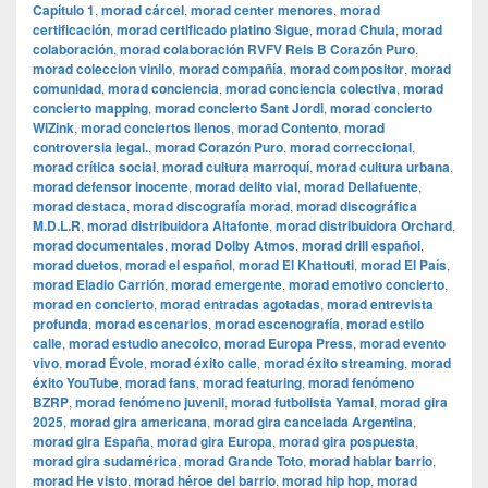
Capítulo 1
,
morad cárcel
,
morad center menores
,
morad
certificación
,
morad certificado platino Sigue
,
morad Chula
,
morad
colaboración
,
morad colaboración RVFV Rels B Corazón Puro
,
morad coleccion vinilo
,
morad compañía
,
morad compositor
,
morad
comunidad
,
morad conciencia
,
morad conciencia colectiva
,
morad
concierto mapping
,
morad concierto Sant Jordi
,
morad concierto
WiZink
,
morad conciertos llenos
,
morad Contento
,
morad
controversia legal.
,
morad Corazón Puro
,
morad correccional
,
morad crítica social
,
morad cultura marroquí
,
morad cultura urbana
,
morad defensor inocente
,
morad delito vial
,
morad Dellafuente
,
morad destaca
,
morad discografía morad
,
morad discográfica
M.D.L.R
,
morad distribuidora Altafonte
,
morad distribuidora Orchard
,
morad documentales
,
morad Dolby Atmos
,
morad drill español
,
morad duetos
,
morad el español
,
morad El Khattouti
,
morad El País
,
morad Eladio Carrión
,
morad emergente
,
morad emotivo concierto
,
morad en concierto
,
morad entradas agotadas
,
morad entrevista
profunda
,
morad escenarios
,
morad escenografía
,
morad estilo
calle
,
morad estudio anecoico
,
morad Europa Press
,
morad evento
vivo
,
morad Évole
,
morad éxito calle
,
morad éxito streaming
,
morad
éxito YouTube
,
morad fans
,
morad featuring
,
morad fenómeno
BZRP
,
morad fenómeno juvenil
,
morad futbolista Yamal
,
morad gira
2025
,
morad gira americana
,
morad gira cancelada Argentina
,
morad gira España
,
morad gira Europa
,
morad gira pospuesta
,
morad gira sudamérica
,
morad Grande Toto
,
morad hablar barrio
,
morad He visto
,
morad héroe del barrio
,
morad hip hop
,
morad