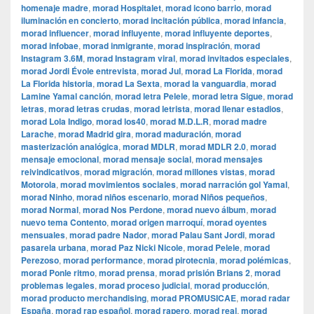
homenaje madre
,
morad Hospitalet
,
morad icono barrio
,
morad
iluminación en concierto
,
morad incitación pública
,
morad infancia
,
morad influencer
,
morad influyente
,
morad influyente deportes
,
morad infobae
,
morad inmigrante
,
morad inspiración
,
morad
Instagram 3.6M
,
morad Instagram viral
,
morad invitados especiales
,
morad Jordi Évole entrevista
,
morad Jul
,
morad La Florida
,
morad
La Florida historia
,
morad La Sexta
,
morad la vanguardia
,
morad
Lamine Yamal canción
,
morad letra Pelele
,
morad letra Sigue
,
morad
letras
,
morad letras crudas
,
morad letrista
,
morad llenar estadios
,
morad Lola Indigo
,
morad los40
,
morad M.D.L.R
,
morad madre
Larache
,
morad Madrid gira
,
morad maduración
,
morad
masterización analógica
,
morad MDLR
,
morad MDLR 2.0
,
morad
mensaje emocional
,
morad mensaje social
,
morad mensajes
reivindicativos
,
morad migración
,
morad millones vistas
,
morad
Motorola
,
morad movimientos sociales
,
morad narración gol Yamal
,
morad Ninho
,
morad niños escenario
,
morad Niños pequeños
,
morad Normal
,
morad Nos Perdone
,
morad nuevo álbum
,
morad
nuevo tema Contento
,
morad origen marroquí
,
morad oyentes
mensuales
,
morad padre Nador
,
morad Palau Sant Jordi
,
morad
pasarela urbana
,
morad Paz Nicki Nicole
,
morad Pelele
,
morad
Perezoso
,
morad performance
,
morad pirotecnia
,
morad polémicas
,
morad Ponle ritmo
,
morad prensa
,
morad prisión Brians 2
,
morad
problemas legales
,
morad proceso judicial
,
morad producción
,
morad producto merchandising
,
morad PROMUSICAE
,
morad radar
España
,
morad rap español
,
morad rapero
,
morad real
,
morad