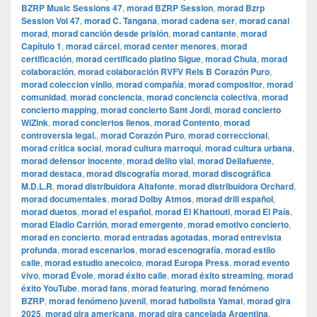
BZRP Music Sessions 47
,
morad BZRP Session
,
morad Bzrp
Session Vol 47
,
morad C. Tangana
,
morad cadena ser
,
morad canal
morad
,
morad canción desde prisión
,
morad cantante
,
morad
Capítulo 1
,
morad cárcel
,
morad center menores
,
morad
certificación
,
morad certificado platino Sigue
,
morad Chula
,
morad
colaboración
,
morad colaboración RVFV Rels B Corazón Puro
,
morad coleccion vinilo
,
morad compañía
,
morad compositor
,
morad
comunidad
,
morad conciencia
,
morad conciencia colectiva
,
morad
concierto mapping
,
morad concierto Sant Jordi
,
morad concierto
WiZink
,
morad conciertos llenos
,
morad Contento
,
morad
controversia legal.
,
morad Corazón Puro
,
morad correccional
,
morad crítica social
,
morad cultura marroquí
,
morad cultura urbana
,
morad defensor inocente
,
morad delito vial
,
morad Dellafuente
,
morad destaca
,
morad discografía morad
,
morad discográfica
M.D.L.R
,
morad distribuidora Altafonte
,
morad distribuidora Orchard
,
morad documentales
,
morad Dolby Atmos
,
morad drill español
,
morad duetos
,
morad el español
,
morad El Khattouti
,
morad El País
,
morad Eladio Carrión
,
morad emergente
,
morad emotivo concierto
,
morad en concierto
,
morad entradas agotadas
,
morad entrevista
profunda
,
morad escenarios
,
morad escenografía
,
morad estilo
calle
,
morad estudio anecoico
,
morad Europa Press
,
morad evento
vivo
,
morad Évole
,
morad éxito calle
,
morad éxito streaming
,
morad
éxito YouTube
,
morad fans
,
morad featuring
,
morad fenómeno
BZRP
,
morad fenómeno juvenil
,
morad futbolista Yamal
,
morad gira
2025
,
morad gira americana
,
morad gira cancelada Argentina
,