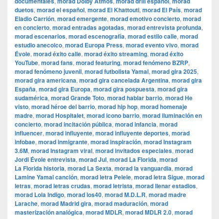
documentales
,
morad Dolby Atmos
,
morad drill español
,
morad
duetos
,
morad el español
,
morad El Khattouti
,
morad El País
,
morad
Eladio Carrión
,
morad emergente
,
morad emotivo concierto
,
morad
en concierto
,
morad entradas agotadas
,
morad entrevista profunda
,
morad escenarios
,
morad escenografía
,
morad estilo calle
,
morad
estudio anecoico
,
morad Europa Press
,
morad evento vivo
,
morad
Évole
,
morad éxito calle
,
morad éxito streaming
,
morad éxito
YouTube
,
morad fans
,
morad featuring
,
morad fenómeno BZRP
,
morad fenómeno juvenil
,
morad futbolista Yamal
,
morad gira 2025
,
morad gira americana
,
morad gira cancelada Argentina
,
morad gira
España
,
morad gira Europa
,
morad gira pospuesta
,
morad gira
sudamérica
,
morad Grande Toto
,
morad hablar barrio
,
morad He
visto
,
morad héroe del barrio
,
morad hip hop
,
morad homenaje
madre
,
morad Hospitalet
,
morad icono barrio
,
morad iluminación en
concierto
,
morad incitación pública
,
morad infancia
,
morad
influencer
,
morad influyente
,
morad influyente deportes
,
morad
infobae
,
morad inmigrante
,
morad inspiración
,
morad Instagram
3.6M
,
morad Instagram viral
,
morad invitados especiales
,
morad
Jordi Évole entrevista
,
morad Jul
,
morad La Florida
,
morad
La Florida historia
,
morad La Sexta
,
morad la vanguardia
,
morad
Lamine Yamal canción
,
morad letra Pelele
,
morad letra Sigue
,
morad
letras
,
morad letras crudas
,
morad letrista
,
morad llenar estadios
,
morad Lola Indigo
,
morad los40
,
morad M.D.L.R
,
morad madre
Larache
,
morad Madrid gira
,
morad maduración
,
morad
masterización analógica
,
morad MDLR
,
morad MDLR 2.0
,
morad