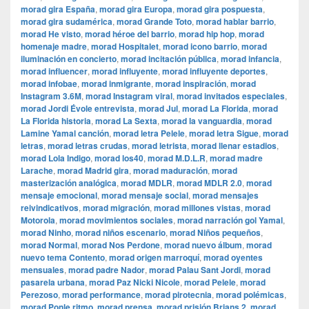
morad gira España
,
morad gira Europa
,
morad gira pospuesta
,
morad gira sudamérica
,
morad Grande Toto
,
morad hablar barrio
,
morad He visto
,
morad héroe del barrio
,
morad hip hop
,
morad
homenaje madre
,
morad Hospitalet
,
morad icono barrio
,
morad
iluminación en concierto
,
morad incitación pública
,
morad infancia
,
morad influencer
,
morad influyente
,
morad influyente deportes
,
morad infobae
,
morad inmigrante
,
morad inspiración
,
morad
Instagram 3.6M
,
morad Instagram viral
,
morad invitados especiales
,
morad Jordi Évole entrevista
,
morad Jul
,
morad La Florida
,
morad
La Florida historia
,
morad La Sexta
,
morad la vanguardia
,
morad
Lamine Yamal canción
,
morad letra Pelele
,
morad letra Sigue
,
morad
letras
,
morad letras crudas
,
morad letrista
,
morad llenar estadios
,
morad Lola Indigo
,
morad los40
,
morad M.D.L.R
,
morad madre
Larache
,
morad Madrid gira
,
morad maduración
,
morad
masterización analógica
,
morad MDLR
,
morad MDLR 2.0
,
morad
mensaje emocional
,
morad mensaje social
,
morad mensajes
reivindicativos
,
morad migración
,
morad millones vistas
,
morad
Motorola
,
morad movimientos sociales
,
morad narración gol Yamal
,
morad Ninho
,
morad niños escenario
,
morad Niños pequeños
,
morad Normal
,
morad Nos Perdone
,
morad nuevo álbum
,
morad
nuevo tema Contento
,
morad origen marroquí
,
morad oyentes
mensuales
,
morad padre Nador
,
morad Palau Sant Jordi
,
morad
pasarela urbana
,
morad Paz Nicki Nicole
,
morad Pelele
,
morad
Perezoso
,
morad performance
,
morad pirotecnia
,
morad polémicas
,
morad Ponle ritmo
,
morad prensa
,
morad prisión Brians 2
,
morad