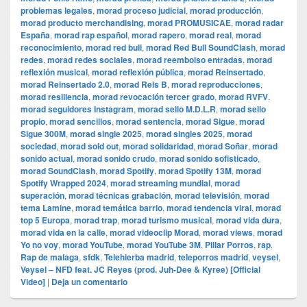
problemas legales
,
morad proceso judicial
,
morad producción
,
morad producto merchandising
,
morad PROMUSICAE
,
morad radar
España
,
morad rap español
,
morad rapero
,
morad real
,
morad
reconocimiento
,
morad red bull
,
morad Red Bull SoundClash
,
morad
redes
,
morad redes sociales
,
morad reembolso entradas
,
morad
reflexión musical
,
morad reflexión pública
,
morad Reinsertado
,
morad Reinsertado 2.0
,
morad Rels B
,
morad reproducciones
,
morad resiliencia
,
morad revocación tercer grado
,
morad RVFV
,
morad seguidores Instagram
,
morad sello M.D.L.R
,
morad sello
propio
,
morad sencillos
,
morad sentencia
,
morad Sigue
,
morad
Sigue 300M
,
morad single 2025
,
morad singles 2025
,
morad
sociedad
,
morad sold out
,
morad solidaridad
,
morad Soñar
,
morad
sonido actual
,
morad sonido crudo
,
morad sonido sofisticado
,
morad SoundClash
,
morad Spotify
,
morad Spotify 13M
,
morad
Spotify Wrapped 2024
,
morad streaming mundial
,
morad
superación
,
morad técnicas grabación
,
morad televisión
,
morad
tema Lamine
,
morad temática barrio
,
morad tendencia viral
,
morad
top 5 Europa
,
morad trap
,
morad turismo musical
,
morad vida dura
,
morad vida en la calle
,
morad videocli‏p Morad
,
morad views
,
morad
Yo no voy
,
morad YouTube
,
morad YouTube 3M
,
Pillar Porros
,
rap
,
Rap de malaga
,
sfdk
,
Telehierba madrid
,
teleporros madrid
,
veysel
,
Veysel – NFD feat. JC Reyes (prod. Juh-Dee & Kyree) [Official
Video]
|
Deja un comentario