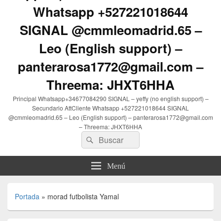
Whatsapp +527221018644
SIGNAL @cmmleomadrid.65 –
Leo (English support) –
panterarosa1772@gmail.com –
Threema: JHXT6HHA
Principal Whatsapp+34677084290 SIGNAL – yeffy (no english support) –
Secundario AttCliente Whatsapp +527221018644 SIGNAL
@cmmleomadrid.65 – Leo (English support) – panterarosa1772@gmail.com
– Threema: JHXT6HHA
Buscar
Buscar
por:
Menú
Portada
»
morad futbolista Yamal