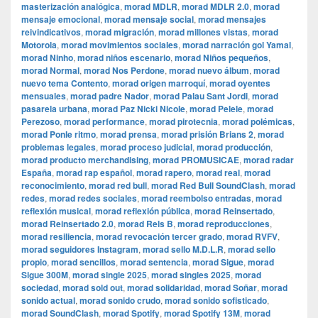
masterización analógica
,
morad MDLR
,
morad MDLR 2.0
,
morad
mensaje emocional
,
morad mensaje social
,
morad mensajes
reivindicativos
,
morad migración
,
morad millones vistas
,
morad
Motorola
,
morad movimientos sociales
,
morad narración gol Yamal
,
morad Ninho
,
morad niños escenario
,
morad Niños pequeños
,
morad Normal
,
morad Nos Perdone
,
morad nuevo álbum
,
morad
nuevo tema Contento
,
morad origen marroquí
,
morad oyentes
mensuales
,
morad padre Nador
,
morad Palau Sant Jordi
,
morad
pasarela urbana
,
morad Paz Nicki Nicole
,
morad Pelele
,
morad
Perezoso
,
morad performance
,
morad pirotecnia
,
morad polémicas
,
morad Ponle ritmo
,
morad prensa
,
morad prisión Brians 2
,
morad
problemas legales
,
morad proceso judicial
,
morad producción
,
morad producto merchandising
,
morad PROMUSICAE
,
morad radar
España
,
morad rap español
,
morad rapero
,
morad real
,
morad
reconocimiento
,
morad red bull
,
morad Red Bull SoundClash
,
morad
redes
,
morad redes sociales
,
morad reembolso entradas
,
morad
reflexión musical
,
morad reflexión pública
,
morad Reinsertado
,
morad Reinsertado 2.0
,
morad Rels B
,
morad reproducciones
,
morad resiliencia
,
morad revocación tercer grado
,
morad RVFV
,
morad seguidores Instagram
,
morad sello M.D.L.R
,
morad sello
propio
,
morad sencillos
,
morad sentencia
,
morad Sigue
,
morad
Sigue 300M
,
morad single 2025
,
morad singles 2025
,
morad
sociedad
,
morad sold out
,
morad solidaridad
,
morad Soñar
,
morad
sonido actual
,
morad sonido crudo
,
morad sonido sofisticado
,
morad SoundClash
,
morad Spotify
,
morad Spotify 13M
,
morad