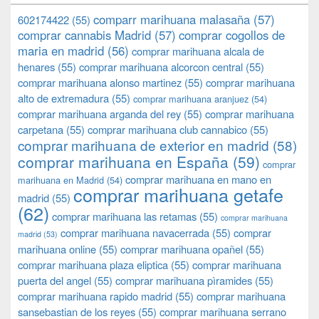
comparr marihuana malasaña
(57)
602174422
(55)
comprar cannabis Madrid
(57)
comprar cogollos de
maria en madrid
(56)
comprar marihuana alcala de
henares
(55)
comprar marihuana alcorcon central
(55)
comprar marihuana alonso martinez
(55)
comprar marihuana
alto de extremadura
(55)
comprar marihuana aranjuez
(54)
comprar marihuana arganda del rey
(55)
comprar marihuana
carpetana
(55)
comprar marihuana club cannabico
(55)
comprar marihuana de exterior en madrid
(58)
comprar marihuana en España
(59)
comprar
comprar marihuana en mano en
marihuana en Madrid
(54)
comprar marihuana getafe
madrid
(55)
(62)
comprar marihuana las retamas
(55)
comprar marihuana
comprar marihuana navacerrada
(55)
comprar
madrid
(53)
marihuana online
(55)
comprar marihuana opañel
(55)
comprar marihuana plaza eliptica
(55)
comprar marihuana
puerta del angel
(55)
comprar marihuana pìramides
(55)
comprar marihuana rapido madrid
(55)
comprar marihuana
sansebastian de los reyes
(55)
comprar marihuana serrano