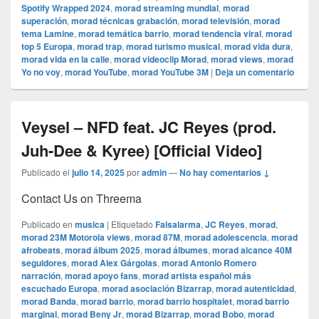
Spotify Wrapped 2024
,
morad streaming mundial
,
morad
superación
,
morad técnicas grabación
,
morad televisión
,
morad
tema Lamine
,
morad temática barrio
,
morad tendencia viral
,
morad
top 5 Europa
,
morad trap
,
morad turismo musical
,
morad vida dura
,
morad vida en la calle
,
morad videocli‏p Morad
,
morad views
,
morad
Yo no voy
,
morad YouTube
,
morad YouTube 3M
|
Deja un comentario
Veysel – NFD feat. JC Reyes (prod.
Juh-Dee & Kyree) [Official Video]
Publicado el
julio 14, 2025
por
admin
—
No hay comentarios ↓
Contact Us on Threema
Publicado en
musica
|
Etiquetado
Falsalarma
,
JC Reyes
,
morad
,
morad 23M Motorola views
,
morad 87M
,
morad adolescencia
,
morad
afrobeats
,
morad álbum 2025
,
morad álbumes
,
morad alcance 40M
seguidores
,
morad Alex Gárgolas
,
morad Antonio Romero
narración
,
morad apoyo fans
,
morad artista español más
escuchado Europa
,
morad asociación Bizarrap
,
morad autenticidad
,
morad Banda
,
morad barrio
,
morad barrio hospitalet
,
morad barrio
marginal
,
morad Beny Jr
,
morad Bizarrap
,
morad Bobo
,
morad