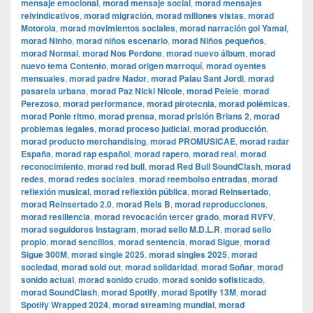
mensaje emocional
,
morad mensaje social
,
morad mensajes
reivindicativos
,
morad migración
,
morad millones vistas
,
morad
Motorola
,
morad movimientos sociales
,
morad narración gol Yamal
,
morad Ninho
,
morad niños escenario
,
morad Niños pequeños
,
morad Normal
,
morad Nos Perdone
,
morad nuevo álbum
,
morad
nuevo tema Contento
,
morad origen marroquí
,
morad oyentes
mensuales
,
morad padre Nador
,
morad Palau Sant Jordi
,
morad
pasarela urbana
,
morad Paz Nicki Nicole
,
morad Pelele
,
morad
Perezoso
,
morad performance
,
morad pirotecnia
,
morad polémicas
,
morad Ponle ritmo
,
morad prensa
,
morad prisión Brians 2
,
morad
problemas legales
,
morad proceso judicial
,
morad producción
,
morad producto merchandising
,
morad PROMUSICAE
,
morad radar
España
,
morad rap español
,
morad rapero
,
morad real
,
morad
reconocimiento
,
morad red bull
,
morad Red Bull SoundClash
,
morad
redes
,
morad redes sociales
,
morad reembolso entradas
,
morad
reflexión musical
,
morad reflexión pública
,
morad Reinsertado
,
morad Reinsertado 2.0
,
morad Rels B
,
morad reproducciones
,
morad resiliencia
,
morad revocación tercer grado
,
morad RVFV
,
morad seguidores Instagram
,
morad sello M.D.L.R
,
morad sello
propio
,
morad sencillos
,
morad sentencia
,
morad Sigue
,
morad
Sigue 300M
,
morad single 2025
,
morad singles 2025
,
morad
sociedad
,
morad sold out
,
morad solidaridad
,
morad Soñar
,
morad
sonido actual
,
morad sonido crudo
,
morad sonido sofisticado
,
morad SoundClash
,
morad Spotify
,
morad Spotify 13M
,
morad
Spotify Wrapped 2024
,
morad streaming mundial
,
morad