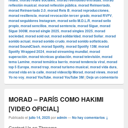
redes
morad redes sociales
morad reembolso entradas
morad
reflexión musical
,
morad reflexión pública
,
morad Reinsertado
,
morad Reinsertado 2.0
,
morad Rels B
,
morad reproducciones
,
morad resiliencia
,
morad revocación tercer grado
,
morad RVFV
,
morad seguidores Instagram
,
morad sello M.D.L.R
,
morad sello
propio
,
morad sencillos
,
morad sentencia
,
morad Sigue
,
morad
Sigue 300M
,
morad single 2025
,
morad singles 2025
,
morad
sociedad
,
morad sold out
,
morad solidaridad
,
morad Soñar
,
morad
sonido actual
,
morad sonido crudo
,
morad sonido sofisticado
,
morad SoundClash
,
morad Spotify
,
morad Spotify 13M
,
morad
Spotify Wrapped 2024
,
morad streaming mundial
,
morad
superación
,
morad técnicas grabación
,
morad televisión
,
morad
tema Lamine
,
morad temática barrio
,
morad tendencia viral
,
morad
top 5 Europa
,
morad trap
,
morad turismo musical
,
morad vida dura
,
morad vida en la calle
,
morad videocli‏p Morad
,
morad views
,
morad
Yo no voy
,
morad YouTube
,
morad YouTube 3M
|
Deja un comentario
MORAD – PARÍS COMO HAKIMI
[VIDEO OFICIAL]
Publicado el
julio 14, 2025
por
admin
—
No hay comentarios ↓
Contact Us on Threema