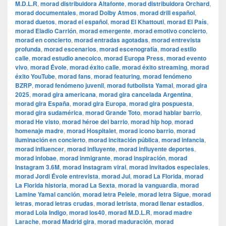
M.D.L.R
,
morad distribuidora Altafonte
,
morad distribuidora Orchard
,
morad documentales
,
morad Dolby Atmos
,
morad drill español
,
morad duetos
,
morad el español
,
morad El Khattouti
,
morad El País
,
morad Eladio Carrión
,
morad emergente
,
morad emotivo concierto
,
morad en concierto
,
morad entradas agotadas
,
morad entrevista
profunda
,
morad escenarios
,
morad escenografía
,
morad estilo
calle
,
morad estudio anecoico
,
morad Europa Press
,
morad evento
vivo
,
morad Évole
,
morad éxito calle
,
morad éxito streaming
,
morad
éxito YouTube
,
morad fans
,
morad featuring
,
morad fenómeno
BZRP
,
morad fenómeno juvenil
,
morad futbolista Yamal
,
morad gira
2025
,
morad gira americana
,
morad gira cancelada Argentina
,
morad gira España
,
morad gira Europa
,
morad gira pospuesta
,
morad gira sudamérica
,
morad Grande Toto
,
morad hablar barrio
,
morad He visto
,
morad héroe del barrio
,
morad hip hop
,
morad
homenaje madre
,
morad Hospitalet
,
morad icono barrio
,
morad
iluminación en concierto
,
morad incitación pública
,
morad infancia
,
morad influencer
,
morad influyente
,
morad influyente deportes
,
morad infobae
,
morad inmigrante
,
morad inspiración
,
morad
Instagram 3.6M
,
morad Instagram viral
,
morad invitados especiales
,
morad Jordi Évole entrevista
,
morad Jul
,
morad La Florida
,
morad
La Florida historia
,
morad La Sexta
,
morad la vanguardia
,
morad
Lamine Yamal canción
,
morad letra Pelele
,
morad letra Sigue
,
morad
letras
,
morad letras crudas
,
morad letrista
,
morad llenar estadios
,
morad Lola Indigo
,
morad los40
,
morad M.D.L.R
,
morad madre
Larache
,
morad Madrid gira
,
morad maduración
,
morad