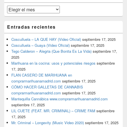
primaria
Archivos
Entradas recientes
Cosculluela – LA QUE HAY (Video Oficial)
septiembre 17, 2025
Cosculluela – Guaya (Video Oficial)
septiembre 17, 2025
Tego Calderon – Alegria (Que Bonita Es La Vida)
septiembre 17,
2025
Marihuana en la cocina: usos y potenciales riesgos
septiembre
17, 2025
FLAN CASERO DE MARIHUANA en
comprarmarihuanamadrid.com
septiembre 17, 2025
CÓMO HACER GALLETAS DE CANNABIS
comprarmarihuanamadrid.com
septiembre 17, 2025
Mantequilla Cannábica www.comprarmarihuanamadrid.com
septiembre 17, 2025
LIL CUETE (FEAT. MR. CRIMINAL) – CRIME FAM
septiembre
17, 2025
Mr. Criminal – Longevity (Music Video 2020)
septiembre 17, 2025