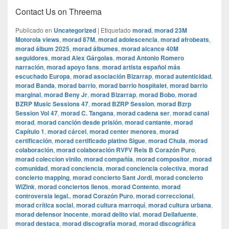
Contact Us on Threema
Publicado en
Uncategorized
|
Etiquetado
morad
,
morad 23M
Motorola views
,
morad 87M
,
morad adolescencia
,
morad afrobeats
,
morad álbum 2025
,
morad álbumes
,
morad alcance 40M
seguidores
,
morad Alex Gárgolas
,
morad Antonio Romero
narración
,
morad apoyo fans
,
morad artista español más
escuchado Europa
,
morad asociación Bizarrap
,
morad autenticidad
,
morad Banda
,
morad barrio
,
morad barrio hospitalet
,
morad barrio
marginal
,
morad Beny Jr
,
morad Bizarrap
,
morad Bobo
,
morad
BZRP Music Sessions 47
,
morad BZRP Session
,
morad Bzrp
Session Vol 47
,
morad C. Tangana
,
morad cadena ser
,
morad canal
morad
,
morad canción desde prisión
,
morad cantante
,
morad
Capítulo 1
,
morad cárcel
,
morad center menores
,
morad
certificación
,
morad certificado platino Sigue
,
morad Chula
,
morad
colaboración
,
morad colaboración RVFV Rels B Corazón Puro
,
morad coleccion vinilo
,
morad compañía
,
morad compositor
,
morad
comunidad
,
morad conciencia
,
morad conciencia colectiva
,
morad
concierto mapping
,
morad concierto Sant Jordi
,
morad concierto
WiZink
,
morad conciertos llenos
,
morad Contento
,
morad
controversia legal.
,
morad Corazón Puro
,
morad correccional
,
morad crítica social
,
morad cultura marroquí
,
morad cultura urbana
,
morad defensor inocente
,
morad delito vial
,
morad Dellafuente
,
morad destaca
,
morad discografía morad
,
morad discográfica