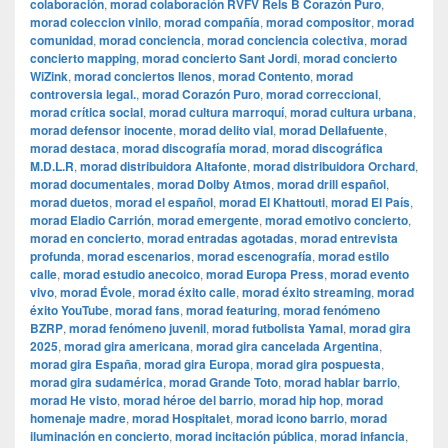
colaboración
,
morad colaboración RVFV Rels B Corazón Puro
,
morad coleccion vinilo
,
morad compañía
,
morad compositor
,
morad
comunidad
,
morad conciencia
,
morad conciencia colectiva
,
morad
concierto mapping
,
morad concierto Sant Jordi
,
morad concierto
WiZink
,
morad conciertos llenos
,
morad Contento
,
morad
controversia legal.
,
morad Corazón Puro
,
morad correccional
,
morad crítica social
,
morad cultura marroquí
,
morad cultura urbana
,
morad defensor inocente
,
morad delito vial
,
morad Dellafuente
,
morad destaca
,
morad discografía morad
,
morad discográfica
M.D.L.R
,
morad distribuidora Altafonte
,
morad distribuidora Orchard
,
morad documentales
,
morad Dolby Atmos
,
morad drill español
,
morad duetos
,
morad el español
,
morad El Khattouti
,
morad El País
,
morad Eladio Carrión
,
morad emergente
,
morad emotivo concierto
,
morad en concierto
,
morad entradas agotadas
,
morad entrevista
profunda
,
morad escenarios
,
morad escenografía
,
morad estilo
calle
,
morad estudio anecoico
,
morad Europa Press
,
morad evento
vivo
,
morad Évole
,
morad éxito calle
,
morad éxito streaming
,
morad
éxito YouTube
,
morad fans
,
morad featuring
,
morad fenómeno
BZRP
,
morad fenómeno juvenil
,
morad futbolista Yamal
,
morad gira
2025
,
morad gira americana
,
morad gira cancelada Argentina
,
morad gira España
,
morad gira Europa
,
morad gira pospuesta
,
morad gira sudamérica
,
morad Grande Toto
,
morad hablar barrio
,
morad He visto
,
morad héroe del barrio
,
morad hip hop
,
morad
homenaje madre
,
morad Hospitalet
,
morad icono barrio
,
morad
iluminación en concierto
,
morad incitación pública
,
morad infancia
,