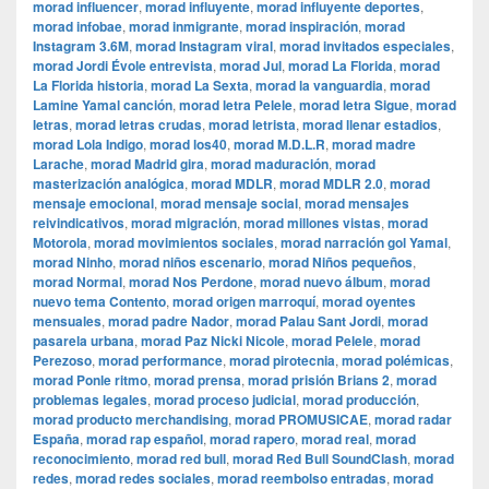
morad influencer
,
morad influyente
,
morad influyente deportes
,
morad infobae
,
morad inmigrante
,
morad inspiración
,
morad
Instagram 3.6M
,
morad Instagram viral
,
morad invitados especiales
,
morad Jordi Évole entrevista
,
morad Jul
,
morad La Florida
,
morad
La Florida historia
,
morad La Sexta
,
morad la vanguardia
,
morad
Lamine Yamal canción
,
morad letra Pelele
,
morad letra Sigue
,
morad
letras
,
morad letras crudas
,
morad letrista
,
morad llenar estadios
,
morad Lola Indigo
,
morad los40
,
morad M.D.L.R
,
morad madre
Larache
,
morad Madrid gira
,
morad maduración
,
morad
masterización analógica
,
morad MDLR
,
morad MDLR 2.0
,
morad
mensaje emocional
,
morad mensaje social
,
morad mensajes
reivindicativos
,
morad migración
,
morad millones vistas
,
morad
Motorola
,
morad movimientos sociales
,
morad narración gol Yamal
,
morad Ninho
,
morad niños escenario
,
morad Niños pequeños
,
morad Normal
,
morad Nos Perdone
,
morad nuevo álbum
,
morad
nuevo tema Contento
,
morad origen marroquí
,
morad oyentes
mensuales
,
morad padre Nador
,
morad Palau Sant Jordi
,
morad
pasarela urbana
,
morad Paz Nicki Nicole
,
morad Pelele
,
morad
Perezoso
,
morad performance
,
morad pirotecnia
,
morad polémicas
,
morad Ponle ritmo
,
morad prensa
,
morad prisión Brians 2
,
morad
problemas legales
,
morad proceso judicial
,
morad producción
,
morad producto merchandising
,
morad PROMUSICAE
,
morad radar
España
,
morad rap español
,
morad rapero
,
morad real
,
morad
reconocimiento
,
morad red bull
,
morad Red Bull SoundClash
,
morad
redes
,
morad redes sociales
,
morad reembolso entradas
,
morad