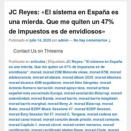
JC Reyes: «El sistema en España es
una mierda. Que me quiten un 47%
de impuestos es de envidiosos»
Publicado el
julio 14, 2025
por
admin
—
No hay comentarios ↓
Contact Us on Threema
Publicado en
articulos
|
Etiquetado
JC Reyes: "El sistema en España
es una mierda. Que me quiten un 47% de impuestos es de
envidiosos"
,
morad
,
morad 23M Motorola views
,
morad 87M
,
morad
adolescencia
,
morad afrobeats
,
morad álbum 2025
,
morad álbumes
,
morad alcance 40M seguidores
,
morad Alex Gárgolas
,
morad
Antonio Romero narración
,
morad apoyo fans
,
morad artista
español más escuchado Europa
,
morad asociación Bizarrap
,
morad
autenticidad
,
morad Banda
,
morad barrio
,
morad barrio hospitalet
,
morad barrio marginal
,
morad Beny Jr
,
morad Bizarrap
,
morad
Bobo
,
morad BZRP Music Sessions 47
,
morad BZRP Session
,
morad Bzrp Session Vol 47
,
morad C. Tangana
,
morad cadena ser
,
morad canal morad
,
morad canción desde prisión
,
morad cantante
,
morad Capítulo 1
,
morad cárcel
,
morad center menores
,
morad
certificación
,
morad certificado platino Sigue
,
morad Chula
,
morad