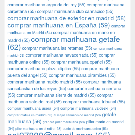
comprar marihuana arganda del rey
(55)
comprar marihuana
carpetana
(55)
comprar marihuana club cannabico
(55)
comprar marihuana de exterior en madrid
(58)
comprar marihuana en España
(59)
comprar
comprar marihuana en mano en
marihuana en Madrid
(54)
comprar marihuana getafe
madrid
(55)
(62)
comprar marihuana las retamas
(55)
comprar marihuana
comprar marihuana navacerrada
(55)
comprar
madrid
(53)
marihuana online
(55)
comprar marihuana opañel
(55)
comprar marihuana plaza eliptica
(55)
comprar marihuana
puerta del angel
(55)
comprar marihuana pìramides
(55)
comprar marihuana rapido madrid
(55)
comprar marihuana
sansebastian de los reyes
(55)
comprar marihuana serrano
(55)
comprar marihuana sierra de madrid
(55)
comprar
marihuana soto del real
(55)
comprar marihuana tribunal
(55)
comprar marihuana usera
(54)
comprar marihuana valdeski
(54)
getafe
comprar matuja en madrid
(53)
el mejor cannabis de madrid
(53)
marihuana
(56)
pillar maria en madrid
gran via pillar marihuana
(53)
(54)
pillar marihuana en el retiro
(53)
punto de marihuana online
(53)
sat97800@gmail.com
(65)