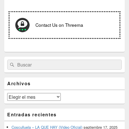
Contact Us on Threema
El
Buscar
Buscar
área
por:
de
widget
barra
Archivos
lateral
primaria
Archivos
Entradas recientes
Cosculluela – LA QUE HAY (Video Oficial)
septiembre 17, 2025