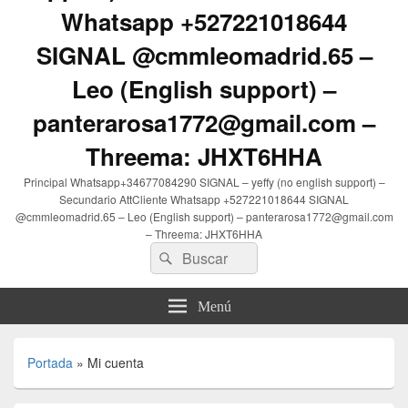
Whatsapp +527221018644
SIGNAL @cmmleomadrid.65 –
Leo (English support) –
panterarosa1772@gmail.com –
Threema: JHXT6HHA
Principal Whatsapp+34677084290 SIGNAL – yeffy (no english support) –
Secundario AttCliente Whatsapp +527221018644 SIGNAL
@cmmleomadrid.65 – Leo (English support) – panterarosa1772@gmail.com
– Threema: JHXT6HHA
Buscar
Buscar
por:
Menú
Portada
»
Mi cuenta