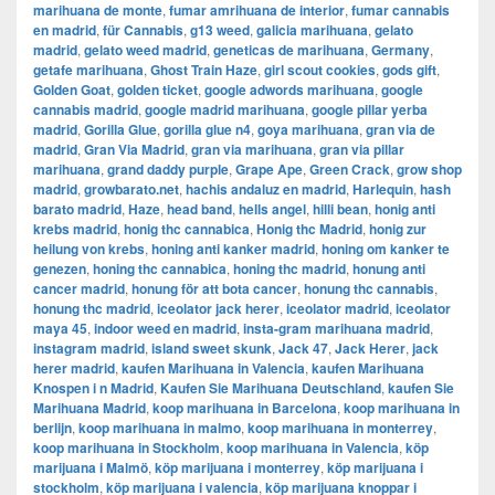
marihuana de monte
,
fumar amrihuana de interior
,
fumar cannabis
en madrid
,
für Cannabis
,
g13 weed
,
galicia marihuana
,
gelato
madrid
,
gelato weed madrid
,
geneticas de marihuana
,
Germany
,
getafe marihuana
,
Ghost Train Haze
,
girl scout cookies
,
gods gift
,
Golden Goat
,
golden ticket
,
google adwords marihuana
,
google
cannabis madrid
,
google madrid marihuana
,
google pillar yerba
madrid
,
Gorilla Glue
,
gorilla glue n4
,
goya marihuana
,
gran via de
madrid
,
​​Gran Via Madrid
,
gran via marihuana
,
gran via pillar
marihuana
,
grand daddy purple
,
Grape Ape
,
Green Crack
,
grow shop
madrid
,
growbarato.net
,
hachis andaluz en madrid
,
Harlequin
,
hash
barato madrid
,
Haze
,
head band
,
hells angel
,
hilli bean
,
honig anti
krebs madrid
,
honig thc cannabica
,
Honig thc Madrid
,
honig zur
heilung von krebs
,
honing anti kanker madrid
,
honing om kanker te
genezen
,
honing thc cannabica
,
honing thc madrid
,
honung anti
cancer madrid
,
honung för att bota cancer
,
honung thc cannabis
,
honung thc madrid
,
iceolator jack herer
,
iceolator madrid
,
iceolator
maya 45
,
indoor weed en madrid
,
insta-gram marihuana madrid
,
instagram madrid
,
island sweet skunk
,
Jack 47
,
Jack Herer
,
jack
herer madrid
,
kaufen Marihuana in Valencia
,
kaufen Marihuana
Knospen i n Madrid
,
Kaufen Sie Marihuana Deutschland
,
kaufen Sie
Marihuana Madrid
,
koop marihuana in Barcelona
,
koop marihuana in
berlijn
,
koop marihuana in malmo
,
koop marihuana in monterrey
,
koop marihuana in Stockholm
,
​​koop marihuana in Valencia
,
köp
marijuana i Malmö
,
köp marijuana i monterrey
,
köp marijuana i
stockholm
,
​​köp marijuana i valencia
,
köp marijuana knoppar i