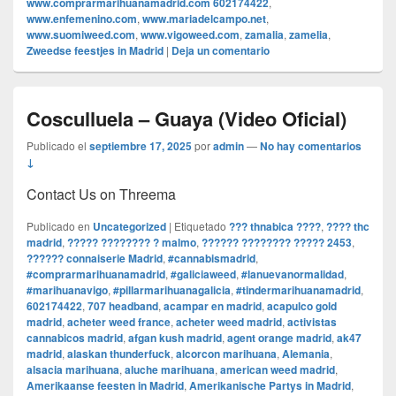
www.comprarmarihuanamadrid.com 602174422
,
www.enfemenino.com
,
www.mariadelcampo.net
,
www.suomiweed.com
,
www.vigoweed.com
,
zamalia
,
zamelia
,
Zweedse feestjes in Madrid
|
Deja un comentario
Cosculluela – Guaya (Video Oficial)
Publicado el
septiembre 17, 2025
por
admin
—
No hay comentarios
↓
Contact Us on Threema
Publicado en
Uncategorized
|
Etiquetado
??? thnabica ????
,
???? thc
madrid
,
????? ???????? ? malmo
,
?????? ???????? ????? 2453
,
?????? connaiserie Madrid
,
#cannabismadrid
,
#comprarmarihuanamadrid
,
#galiciaweed
,
#lanuevanormalidad
,
#marihuanavigo
,
#pillarmarihuanagalicia
,
#tindermarihuanamadrid
,
602174422
,
707 headband
,
acampar en madrid
,
acapulco gold
madrid
,
acheter weed france
,
acheter weed madrid
,
activistas
cannabicos madrid
,
afgan kush madrid
,
agent orange madrid
,
ak47
madrid
,
alaskan thunderfuck
,
alcorcon marihuana
,
Alemania
,
alsacia marihuana
,
aluche marihuana
,
american weed madrid
,
Amerikaanse feesten in Madrid
,
Amerikanische Partys in Madrid
,