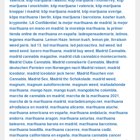
Valencia
köp marijuana i Malmö
köp marijuana i monterrey
köp
marijuana i stockholm
,
​​köp marijuana i valencia
,
köp marijuana
knoppar i madrid
,
köp marijuana madrid
,
köp marijuana sverige
,
köpa marihuana i berlin
,
köpa marijuana i barcelona
,
kosher kush
,
kryptonite
,
LA Confidential
,
la mejor marihuana de madrid
,
la mejor
marihuana en mano en madrid
,
la moraleja marihuana
,
la primer
tienda online de marihuana en españa
,
ladespensademaria
,
latinos
,
leganes marihuana
,
Lemon Haze
,
lemon kush
,
lemon pie
,
livraison
weed paris
,
lsd 13
,
lsd marihuana
,
lsd psicoactiva
,
lsd weed
,
lsd
weed seed
,
lucero marihuana
,
madrid buy weed
,
Madrid Cannabis
,
madrid cannabis magazine
,
madrid club cannabico montecarmelo
,
Madrid Clubs Cannabis
,
Madrid connaiserie Cannabis
,
Madrid
deutschen Parteien von Norwegen nach Madrid reisen
,
madrid
iceolator
,
madrid iceolator jack herer
,
Madrid Rauchen von
Cannabis
,
Madrid Sex
,
Madrid thc Schokolade
,
madrid weed
,
magnum
,
magnum autofloreciente
,
magnum weed
,
mahadahonda
marihuana
,
mango haze
,
mango kush
,
mangobiche colombia
,
marcha de cannabis en madrid
,
marcha de la marihuana 2021
,
marcha de la marihuana madrid
,
mariadelcampo.net
,
marihuana
afrodisiaca en madrid
,
marihuana alicante
,
marihuana aluche
,
marihuana americana en españa
,
marihuana andalucia
,
marihuana
andorra
,
marihuana aragon
,
marihuana asturias
,
marihuana
baleares
,
marihuana barata en madrid
,
marihuana barcelona
,
marihuana boadilla
,
marihuana caceres
,
marihuana cadiz
,
marihuana californiana en españa
,
marihuana cannabis cancer