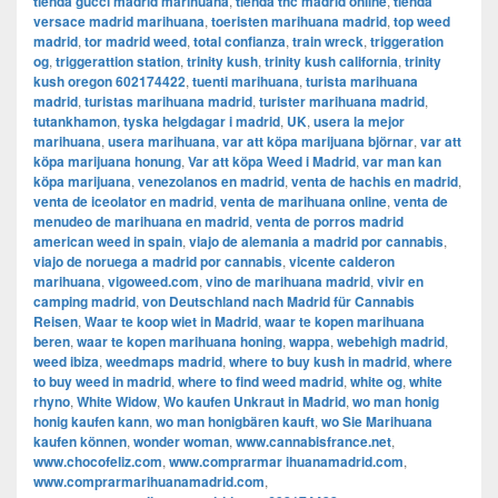
tienda gucci madrid marihuana
,
tienda thc madrid online
,
tienda
versace madrid marihuana
,
toeristen marihuana madrid
,
top weed
madrid
,
tor madrid weed
,
total confianza
,
train wreck
,
triggeration
og
,
triggerattion station
,
trinity kush
,
trinity kush california
,
trinity
kush oregon 602174422
,
tuenti marihuana
,
turista marihuana
madrid
,
turistas marihuana madrid
,
turister marihuana madrid
,
tutankhamon
,
tyska helgdagar i madrid
,
UK
,
usera la mejor
marihuana
,
usera marihuana
,
var att köpa marijuana björnar
,
var att
köpa marijuana honung
,
Var att köpa Weed i Madrid
,
var man kan
köpa marijuana
,
venezolanos en madrid
,
venta de hachis en madrid
,
venta de iceolator en madrid
,
venta de marihuana online
,
venta de
menudeo de marihuana en madrid
,
venta de porros madrid
american weed in spain
,
viajo de alemania a madrid por cannabis
,
viajo de noruega a madrid por cannabis
,
vicente calderon
marihuana
,
vigoweed.com
,
vino de marihuana madrid
,
vivir en
camping madrid
,
von Deutschland nach Madrid für Cannabis
Reisen
,
Waar te koop wiet in Madrid
,
waar te kopen marihuana
beren
,
waar te kopen marihuana honing
,
wappa
,
webehigh madrid
,
weed ibiza
,
weedmaps madrid
,
where to buy kush in madrid
,
where
to buy weed in madrid
,
where to find weed madrid
,
white og
,
white
rhyno
,
White Widow
,
Wo kaufen Unkraut in Madrid
,
wo man honig
honig kaufen kann
,
wo man honigbären kauft
,
wo Sie Marihuana
kaufen können
,
wonder woman
,
www.cannabisfrance.net
,
www.chocofeliz.com
,
www.comprarmar ihuanamadrid.com
,
www.comprarmarihuanamadrid.com
,