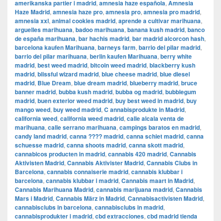
amerikanska partier i madrid
,
amnesia haze española
,
Amnesia
Haze Madrid
,
amnesia haze pro
,
amnesia pro
,
amnesia pro madrid
,
amnesia xxl
,
animal cookies madrid
,
aprende a cultivar marihuana
,
arguelles marihuana
,
badoo marihuana
,
banana kush madrid
,
banco
de españa marihuana
,
bar hachis madrid
,
bar madrid alcorcon hash
,
barcelona kaufen Marihuana
,
barneys farm
,
barrio del pilar madrid
,
barrio del pilar marihuana
,
berlin kaufen Marihuana
,
berry white
madrid
,
best weed madrid
,
bitcoin weed madrid
,
blackberry kush
madrid
,
blissful wizard madrid
,
blue cheese madrid
,
blue diesel
madrid
,
Blue Dream
,
blue dream madrid
,
blueberry madrid
,
bruce
banner madrid
,
bubba kush madrid
,
bubba og madrid
,
bubblegum
madrid
,
buen exterior weed madrid
,
buy best weed in madrid
,
buy
mango weed
,
buy weed madrid
,
C annabisprodukte in Madrid
,
california weed
,
california weed madrid
,
calle alcala venta de
marihuana
,
calle serrano marihuana
,
campings baratos en madrid
,
candy land madrid
,
canna ???? madrid
,
canna schiet madrid
,
canna
schuesse madrid
,
canna shoots madrid
,
canna skott madrid
,
cannabicos producten in madrid
,
cannabis 420 madrid
,
Cannabis
Aktivisten Madrid
,
Cannabis Aktivister Madrid
,
Cannabis Clubs in
Barcelona
,
cannabis connaiserie madrid
,
cannabis klubbar i
barcelona
,
cannabis klubbar i madrid
,
Cannabis maart in Madrid
,
Cannabis Marihuana Madrid
,
cannabis marijuana madrid
,
Cannabis
Mars i Madrid
,
Cannabis März in Madrid
,
Cannabisactivisten Madrid
,
cannabisclubs in barcelona
,
cannabisclubs in madrid
,
cannabisprodukter i madrid
,
cbd extracciones
,
cbd madrid tienda