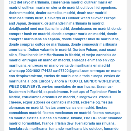
cruz del rayo marihuana
,
cuarentena madrid
,
cultivar maria en
madrid
,
cultivar maria en sierra de madrid
,
cultivos hidroponicos
,
darknet madrid
,
dealer camellos madrid
,
death star madrid
,
deliciosa trinity kush
,
Deliverys of Outdoor Weed all over Europe
and Japan
,
denmark
,
detailhandel in marihuana in madrid
,
detaljhandel med marijuana i madrid
,
dominicanos en madrid
,
donde
comprar hash en madrid
,
donde comprar maria en madrid
,
donde
comprar marihuana en españa
,
donde comprar miel de marihuana
,
donde comprar ositos de marihuana
,
donde conseguir marihuana
americana
,
Duitse vakantie in madrid
,
Durban Poison
,
east coast
alien
,
Einzelhandel mit Marihuana in Madrid
,
el mejor cannabis de
madrid
,
entregas en mano en madrid
,
entregas en mano en vigo
marihuana
,
entregas en mano venta de marihuana en madrid
whatsapp 0034602174422 sat97800@gmail.com entregas en mano
con desplazamiento
,
envios de marihuana a toda europa
,
envios de
marihuana a toda Europa y ahora a TODO EL MUNDO WORLDWIDE
WEED DELIVERYS
,
envios mundiales de marihuana
,
Erasmus-
Studenten in Madrid
,
especialmente. Hookups of Top Indoor Weed in
Madrid
,
estudiantes erasmus en madrid
,
eurogrow.es
,
exodus
cheese
,
exportadores de cannabis madrid
,
extreme og
,
fiestas
alemanas en madrid
,
fiestas americanas en madrid
,
fiestas
cannabicas madrid
,
fiestas mexicanas en madrid
,
fiestas noruegas
en madrid
,
fiestas suecas en madrid
,
finland
,
Fire OG
,
follar fumando
madrid
,
formalidad
,
France
,
frisian dew
,
fuenlabrada ma rihuana
,
fuenlabrada marihuana
,
fumando marihuana bio outdoor
,
fumando