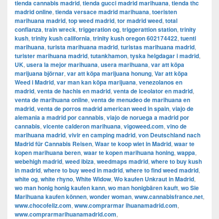
tienda cannabis madrid
,
tienda gucci madrid marihuana
,
tienda thc
madrid online
,
tienda versace madrid marihuana
,
toeristen
marihuana madrid
,
top weed madrid
,
tor madrid weed
,
total
confianza
,
train wreck
,
triggeration og
,
triggerattion station
,
trinity
kush
,
trinity kush california
,
trinity kush oregon 602174422
,
tuenti
marihuana
,
turista marihuana madrid
,
turistas marihuana madrid
,
turister marihuana madrid
,
tutankhamon
,
tyska helgdagar i madrid
,
UK
,
usera la mejor marihuana
,
usera marihuana
,
var att köpa
marijuana björnar
,
var att köpa marijuana honung
,
Var att köpa
Weed i Madrid
,
var man kan köpa marijuana
,
venezolanos en
madrid
,
venta de hachis en madrid
,
venta de iceolator en madrid
,
venta de marihuana online
,
venta de menudeo de marihuana en
madrid
,
venta de porros madrid american weed in spain
,
viajo de
alemania a madrid por cannabis
,
viajo de noruega a madrid por
cannabis
,
vicente calderon marihuana
,
vigoweed.com
,
vino de
marihuana madrid
,
vivir en camping madrid
,
von Deutschland nach
Madrid für Cannabis Reisen
,
Waar te koop wiet in Madrid
,
waar te
kopen marihuana beren
,
waar te kopen marihuana honing
,
wappa
,
webehigh madrid
,
weed ibiza
,
weedmaps madrid
,
where to buy kush
in madrid
,
where to buy weed in madrid
,
where to find weed madrid
,
white og
,
white rhyno
,
White Widow
,
Wo kaufen Unkraut in Madrid
,
wo man honig honig kaufen kann
,
wo man honigbären kauft
,
wo Sie
Marihuana kaufen können
,
wonder woman
,
www.cannabisfrance.net
,
www.chocofeliz.com
,
www.comprarmar ihuanamadrid.com
,
www.comprarmarihuanamadrid.com
,