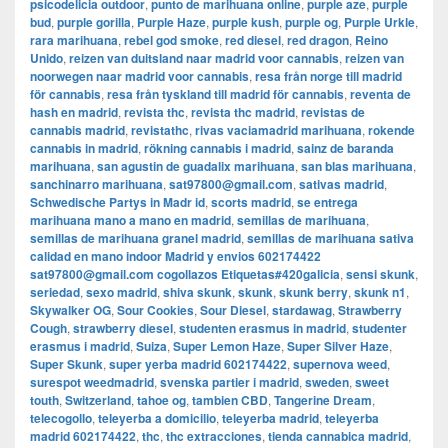
psicodelicia outdoor
,
punto de marihuana online
,
purple aze
,
purple
bud
,
purple gorilla
,
Purple Haze
,
purple kush
,
purple og
,
Purple Urkle
,
rara marihuana
,
rebel god smoke
,
red diesel
,
red dragon
,
Reino
Unido
,
reizen van duitsland naar madrid voor cannabis
,
reizen van
noorwegen naar madrid voor cannabis
,
resa från norge till madrid
för cannabis
,
resa från tyskland till madrid för cannabis
,
reventa de
hash en madrid
,
revista thc
,
revista thc madrid
,
revistas de
cannabis madrid
,
revistathc
,
rivas vaciamadrid marihuana
,
rokende
cannabis in madrid
,
rökning cannabis i madrid
,
sainz de baranda
marihuana
,
san agustin de guadalix marihuana
,
san blas marihuana
,
sanchinarro marihuana
,
sat97800@gmail.com
,
sativas madrid
,
Schwedische Partys in Madr id
,
scorts madrid
,
se entrega
marihuana mano a mano en madrid
,
semillas de marihuana
,
semillas de marihuana granel madrid
,
semillas de marihuana sativa
calidad en mano indoor Madrid y envios 602174422
sat97800@gmail.com cogollazos Etiquetas#420galicia
,
sensi skunk
,
seriedad
,
sexo madrid
,
shiva skunk
,
skunk
,
skunk berry
,
skunk n1
,
Skywalker OG
,
Sour Cookies
,
Sour Diesel
,
stardawag
,
Strawberry
Cough
,
strawberry diesel
,
studenten erasmus in madrid
,
studenter
erasmus i madrid
,
Suiza
,
Super Lemon Haze
,
Super Silver Haze
,
Super Skunk
,
super yerba madrid 602174422
,
supernova weed
,
surespot weedmadrid
,
svenska partier i madrid
,
sweden
,
sweet
touth
,
Switzerland
,
tahoe og
,
tambien CBD
,
Tangerine Dream
,
telecogollo
,
teleyerba a domicilio
,
teleyerba madrid
,
teleyerba
madrid 602174422
,
thc
,
thc extracciones
,
tienda cannabica madrid
,