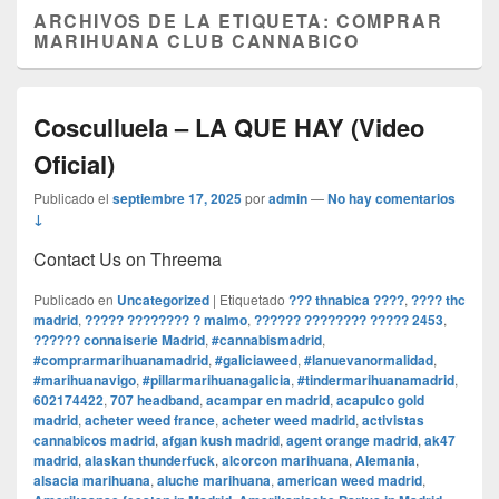
ARCHIVOS DE LA ETIQUETA:
COMPRAR
MARIHUANA CLUB CANNABICO
Cosculluela – LA QUE HAY (Video
Oficial)
Publicado el
septiembre 17, 2025
por
admin
—
No hay comentarios
↓
Contact Us on Threema
Publicado en
Uncategorized
|
Etiquetado
??? thnabica ????
,
???? thc
madrid
,
????? ???????? ? malmo
,
?????? ???????? ????? 2453
,
?????? connaiserie Madrid
,
#cannabismadrid
,
#comprarmarihuanamadrid
,
#galiciaweed
,
#lanuevanormalidad
,
#marihuanavigo
,
#pillarmarihuanagalicia
,
#tindermarihuanamadrid
,
602174422
,
707 headband
,
acampar en madrid
,
acapulco gold
madrid
,
acheter weed france
,
acheter weed madrid
,
activistas
cannabicos madrid
,
afgan kush madrid
,
agent orange madrid
,
ak47
madrid
,
alaskan thunderfuck
,
alcorcon marihuana
,
Alemania
,
alsacia marihuana
,
aluche marihuana
,
american weed madrid
,