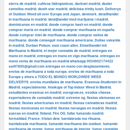
sierra de madrid
,
cultivos hidroponicos
,
darknet madrid
,
dealer
camellos madrid
,
death star madrid
,
deliciosa trinity kush
,
Deliverys
of Outdoor Weed all over Europe and Japan
,
denmark
,
detailhandel
in marihuana in madrid
,
detaljhandel med marijuana i madrid
,
dominicanos en madrid
,
donde comprar hash en madrid
,
donde
comprar maria en madrid
,
donde comprar marihuana en españa
,
donde comprar miel de marihuana
,
donde comprar ositos de
marihuana
,
donde conseguir marihuana americana
,
Duitse vakantie
in madrid
,
Durban Poison
,
east coast alien
,
Einzelhandel mit
Marihuana in Madrid
,
el mejor cannabis de madrid
,
entregas en
mano en madrid
,
entregas en mano en vigo marihuana
,
entregas en
mano venta de marihuana en madrid whatsapp 0034602174422
sat97800@gmail.com entregas en mano con desplazamiento
,
envios de marihuana a toda europa
,
envios de marihuana a toda
Europa y ahora a TODO EL MUNDO WORLDWIDE WEED
DELIVERYS
,
envios mundiales de marihuana
,
Erasmus-Studenten in
Madrid
,
especialmente. Hookups of Top Indoor Weed in Madrid
,
estudiantes erasmus en madrid
,
eurogrow.es
,
exodus cheese
,
exportadores de cannabis madrid
,
extreme og
,
fiestas alemanas en
madrid
,
fiestas americanas en madrid
,
fiestas cannabicas madrid
,
fiestas mexicanas en madrid
,
fiestas noruegas en madrid
,
fiestas
suecas en madrid
,
finland
,
Fire OG
,
follar fumando madrid
,
formalidad
,
France
,
frisian dew
,
fuenlabrada ma rihuana
,
fuenlabrada marihuana
,
fumando marihuana bio outdoor
,
fumando
marihuana de monte
,
fumar amrihuana de interior
,
fumar cannabis