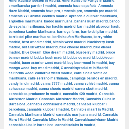
Amerikaanse feesten in Madrid
,
Amerikanische Partys in Madrid
,
amerikanska partier i madrid
,
amnesia haze española
,
Amnesia
Haze Madrid
,
amnesia haze pro
,
amnesia pro
,
amnesia pro madrid
,
amnesia xxl
,
animal cookies madrid
,
aprende a cultivar marihuana
,
arguelles marihuana
,
badoo marihuana
,
banana kush madrid
,
banco
de españa marihuana
,
bar hachis madrid
,
bar madrid alcorcon hash
,
barcelona kaufen Marihuana
,
barneys farm
,
barrio del pilar madrid
,
barrio del pilar marihuana
,
berlin kaufen Marihuana
,
berry white
madrid
,
best weed madrid
,
bitcoin weed madrid
,
blackberry kush
madrid
,
blissful wizard madrid
,
blue cheese madrid
,
blue diesel
madrid
,
Blue Dream
,
blue dream madrid
,
blueberry madrid
,
bruce
banner madrid
,
bubba kush madrid
,
bubba og madrid
,
bubblegum
madrid
,
buen exterior weed madrid
,
buy best weed in madrid
,
buy
mango weed
,
buy weed madrid
,
C annabisprodukte in Madrid
,
california weed
,
california weed madrid
,
calle alcala venta de
marihuana
,
calle serrano marihuana
,
campings baratos en madrid
,
candy land madrid
,
canna ???? madrid
,
canna schiet madrid
,
canna
schuesse madrid
,
canna shoots madrid
,
canna skott madrid
,
cannabicos producten in madrid
,
cannabis 420 madrid
,
Cannabis
Aktivisten Madrid
,
Cannabis Aktivister Madrid
,
Cannabis Clubs in
Barcelona
,
cannabis connaiserie madrid
,
cannabis klubbar i
barcelona
,
cannabis klubbar i madrid
,
Cannabis maart in Madrid
,
Cannabis Marihuana Madrid
,
cannabis marijuana madrid
,
Cannabis
Mars i Madrid
,
Cannabis März in Madrid
,
Cannabisactivisten Madrid
,
cannabisclubs in barcelona
,
cannabisclubs in madrid
,