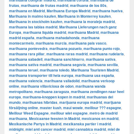
marihuana comprar madrid
marihuana coruña
marihuana de
frutas
,
marihuana de frutas madrid
,
marihuana de los 80s
,
marihuana en Madrid
,
Marihuana Europa Madrid
,
marihuana huelva
,
Marihuana in malmo kaufen
,
Marihuana in Monterrey kaufen
,
Marihuana in stockholm kaufen
,
marihuana la moraleja madrid
,
marihuana las tablas madrid
,
Marihuana Lieferungen nach ganz
Europa
,
marihuana liquida madrid
,
marihuana Madrid
,
marihuana
madrid españa
,
marihuana mahadahonda
,
marihuana
montecarmelo
,
marihuana murcia
,
marihuana pais vasco
,
marihuana pontevedra
,
marihuana pozuelo
,
marihuana punto rojo
,
marihuana rara pillar
,
marihuana raras madrid
,
marihuana rudelaris
,
marihuana sabadell
,
marihuana sanchinarro
,
marihuana sativa
,
marihuana sativa madrid
,
marihuana segovia
,
marihuana sevilla
,
marihuana teruel
,
marihuana toledo
,
Marihuana Touristen Madrid
,
marihuana transporter till hela europa
,
marihuana usa españa
,
marihuana valencia
,
marihuana valladolid
,
marihuana verkoop
online
,
marihuana villaviciosa de odon
,
marihuana wanda
metropolitano
,
marihuana zaragoza
,
marihuana zendingen naar heel
europa
,
marihuana-knoppen kopen in madrid
,
marihuanas del
mundo
,
marihuanas hibridas
,
marijuana europa madrid
,
marijuana
försäljning online
,
master kush
,
maui wowie
,
meillour ??? espagne
,
Meillour Weed Espagne
,
meillour wiet espagne
,
metro de madrid
marihuana
,
Mexicaanse feesten in Madrid
,
mexicanos en madrid
,
Mexikanische Partys in Madrid
,
mexikanska partier i madrid
,
midnight
,
miel anti cancer madrid
,
miel cannabica madrid
,
miel de