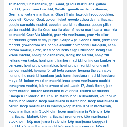
en madrid
,
für Cannabis
,
g13 weed
,
galicia marihuana
,
gelato
madrid
,
gelato weed madrid
,
Gelatto
,
geneticas de marihuana
,
Germany
,
getafe marihuana
,
Ghost Train Haze
,
girl scout cookies
,
gods gift
,
Golden Goat
,
golden ticket
,
google adwords marihuana
,
google cannabis madrid
,
google madrid marihuana
,
google pillar
yerba madrid
,
Gorilla Glue
,
gorilla glue n4
,
goya marihuana
,
gran via
de madrid
,
​​Gran Via Madrid
,
gran via marihuana
,
gran via pillar
marihuana
,
grand daddy purple
,
Grape Ape
,
Green Crack
,
grow shop
madrid
,
growbarato.net
,
hachis andaluz en madrid
,
Harlequin
,
hash
barato madrid
,
Haze
,
head band
,
hells angel
,
hilli bean
,
honig anti
krebs madrid
,
honig thc cannabica
,
Honig thc Madrid
,
honig zur
heilung von krebs
,
honing anti kanker madrid
,
honing om kanker te
genezen
,
honing thc cannabica
,
honing thc madrid
,
honung anti
cancer madrid
,
honung för att bota cancer
,
honung thc cannabis
,
honung thc madrid
,
iceolator jack herer
,
iceolator madrid
,
iceolator
maya 45
,
indoor weed en madrid
,
insta-gram marihuana madrid
,
instagram madrid
,
island sweet skunk
,
Jack 47
,
Jack Herer
,
jack
herer madrid
,
kaufen Marihuana in Valencia
,
kaufen Marihuana
Knospen i n Madrid
,
Kaufen Sie Marihuana Deutschland
,
kaufen Sie
Marihuana Madrid
,
koop marihuana in Barcelona
,
koop marihuana in
berlijn
,
koop marihuana in malmo
,
koop marihuana in monterrey
,
koop marihuana in Stockholm
,
​​koop marihuana in Valencia
,
köp
marijuana i Malmö
,
köp marijuana i monterrey
,
köp marijuana i
stockholm
,
​​köp marijuana i valencia
,
köp marijuana knoppar i
madrid
,
köp marijuana madrid
,
köp marijuana sverige
,
köpa