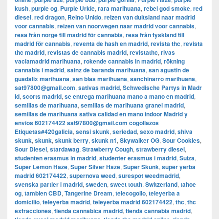
kush
,
purple og
,
Purple Urkle
,
rara marihuana
,
rebel god smoke
,
red
diesel
,
red dragon
,
Reino Unido
,
reizen van duitsland naar madrid
voor cannabis
,
reizen van noorwegen naar madrid voor cannabis
,
resa från norge till madrid för cannabis
,
resa från tyskland till
madrid för cannabis
,
reventa de hash en madrid
,
revista thc
,
revista
thc madrid
,
revistas de cannabis madrid
,
revistathc
,
rivas
vaciamadrid marihuana
,
rokende cannabis in madrid
,
rökning
cannabis i madrid
,
sainz de baranda marihuana
,
san agustin de
guadalix marihuana
,
san blas marihuana
,
sanchinarro marihuana
,
sat97800@gmail.com
,
sativas madrid
,
Schwedische Partys in Madr
id
,
scorts madrid
,
se entrega marihuana mano a mano en madrid
,
semillas de marihuana
,
semillas de marihuana granel madrid
,
semillas de marihuana sativa calidad en mano indoor Madrid y
envios 602174422 sat97800@gmail.com cogollazos
Etiquetas#420galicia
,
sensi skunk
,
seriedad
,
sexo madrid
,
shiva
skunk
,
skunk
,
skunk berry
,
skunk n1
,
Skywalker OG
,
Sour Cookies
,
Sour Diesel
,
stardawag
,
Strawberry Cough
,
strawberry diesel
,
studenten erasmus in madrid
,
studenter erasmus i madrid
,
Suiza
,
Super Lemon Haze
,
Super Silver Haze
,
Super Skunk
,
super yerba
madrid 602174422
,
supernova weed
,
surespot weedmadrid
,
svenska partier i madrid
,
sweden
,
sweet touth
,
Switzerland
,
tahoe
og
,
tambien CBD
,
Tangerine Dream
,
telecogollo
,
teleyerba a
domicilio
,
teleyerba madrid
,
teleyerba madrid 602174422
,
thc
,
thc
extracciones
,
tienda cannabica madrid
,
tienda cannabis madrid
,