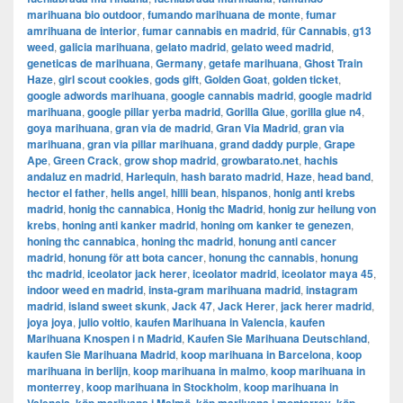
marihuana bio outdoor
,
fumando marihuana de monte
,
fumar
amrihuana de interior
,
fumar cannabis en madrid
,
für Cannabis
,
g13
weed
,
galicia marihuana
,
gelato madrid
,
gelato weed madrid
,
geneticas de marihuana
,
Germany
,
getafe marihuana
,
Ghost Train
Haze
,
girl scout cookies
,
gods gift
,
Golden Goat
,
golden ticket
,
google adwords marihuana
,
google cannabis madrid
,
google madrid
marihuana
,
google pillar yerba madrid
,
Gorilla Glue
,
gorilla glue n4
,
goya marihuana
,
gran via de madrid
,
​​Gran Via Madrid
,
gran via
marihuana
,
gran via pillar marihuana
,
grand daddy purple
,
Grape
Ape
,
Green Crack
,
grow shop madrid
,
growbarato.net
,
hachis
andaluz en madrid
,
Harlequin
,
hash barato madrid
,
Haze
,
head band
,
hector el father
,
hells angel
,
hilli bean
,
hispanos
,
honig anti krebs
madrid
,
honig thc cannabica
,
Honig thc Madrid
,
honig zur heilung von
krebs
,
honing anti kanker madrid
,
honing om kanker te genezen
,
honing thc cannabica
,
honing thc madrid
,
honung anti cancer
madrid
,
honung för att bota cancer
,
honung thc cannabis
,
honung
thc madrid
,
iceolator jack herer
,
iceolator madrid
,
iceolator maya 45
,
indoor weed en madrid
,
insta-gram marihuana madrid
,
instagram
madrid
,
island sweet skunk
,
Jack 47
,
Jack Herer
,
jack herer madrid
,
joya joya
,
julio voltio
,
kaufen Marihuana in Valencia
,
kaufen
Marihuana Knospen i n Madrid
,
Kaufen Sie Marihuana Deutschland
,
kaufen Sie Marihuana Madrid
,
koop marihuana in Barcelona
,
koop
marihuana in berlijn
,
koop marihuana in malmo
,
koop marihuana in
monterrey
,
koop marihuana in Stockholm
,
​​koop marihuana in
,
,
,