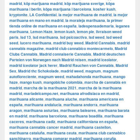
madrid
,
köp marijuana madrid
,
köp marijuana sverige
,
köpa
marihuana i berlin
,
köpa marijuana i barcelona
,
kosher kush
,
kryptonite
,
LA Confidential
,
la mejor marihuana de madrid
,
la mejor
marihuana en mano en madrid
,
la moraleja marihuana
,
la primer
tienda online de marihuana en españa
,
ladespensademaria
,
leganes
marihuana
,
Lemon Haze
,
lemon kush
,
lemon pie
,
livraison weed
paris
,
lsd 13
,
lsd marihuana
,
lsd psicoactiva
,
lsd weed
,
lsd weed
seed
,
lucero marihuana
,
madrid buy weed
,
Madrid Cannabis
,
madrid
cannabis magazine
,
madrid club cannabico montecarmelo
,
Madrid
Clubs Cannabis
,
Madrid connaiserie Cannabis
,
Madrid deutschen
Parteien von Norwegen nach Madrid reisen
,
madrid iceolator
,
madrid iceolator jack herer
,
Madrid Rauchen von Cannabis
,
Madrid
Sex
,
Madrid thc Schokolade
,
madrid weed
,
magnum
,
magnum
autofloreciente
,
magnum weed
,
mahadahonda marihuana
,
mango
haze
,
mango kush
,
mangobiche colombia
,
marcha de cannabis en
madrid
,
marcha de la marihuana 2021
,
marcha de la marihuana
madrid
,
mariadelcampo.net
,
marihuana afrodisiaca en madrid
,
marihuana alicante
,
marihuana aluche
,
marihuana americana en
españa
,
marihuana andalucia
,
marihuana andorra
,
marihuana
aragon
,
marihuana asturias
,
marihuana baleares
,
marihuana barata
en madrid
,
marihuana barcelona
,
marihuana boadilla
,
marihuana
caceres
,
marihuana cadiz
,
marihuana californiana en españa
,
marihuana cannabis cancer madrid
,
marihuana castellon
,
marihuana cataluña
,
marihuana ceuta
,
marihuana club cannabico
sanchinarro
,
marihuana comprar madrid
,
marihuana coruña
,