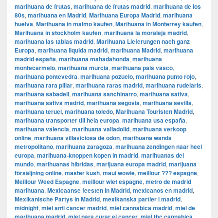
marihuana de frutas
,
marihuana de frutas madrid
,
marihuana de los
80s
,
marihuana en Madrid
,
Marihuana Europa Madrid
,
marihuana
huelva
,
Marihuana in malmo kaufen
,
Marihuana in Monterrey kaufen
,
Marihuana in stockholm kaufen
,
marihuana la moraleja madrid
,
marihuana las tablas madrid
,
Marihuana Lieferungen nach ganz
Europa
,
marihuana liquida madrid
,
marihuana Madrid
,
marihuana
madrid españa
,
marihuana mahadahonda
,
marihuana
montecarmelo
,
marihuana murcia
,
marihuana pais vasco
,
marihuana pontevedra
,
marihuana pozuelo
,
marihuana punto rojo
,
marihuana rara pillar
,
marihuana raras madrid
,
marihuana rudelaris
,
marihuana sabadell
,
marihuana sanchinarro
,
marihuana sativa
,
marihuana sativa madrid
,
marihuana segovia
,
marihuana sevilla
,
marihuana teruel
,
marihuana toledo
,
Marihuana Touristen Madrid
,
marihuana transporter till hela europa
,
marihuana usa españa
,
marihuana valencia
,
marihuana valladolid
,
marihuana verkoop
online
,
marihuana villaviciosa de odon
,
marihuana wanda
metropolitano
,
marihuana zaragoza
,
marihuana zendingen naar heel
europa
,
marihuana-knoppen kopen in madrid
,
marihuanas del
mundo
,
marihuanas hibridas
,
marijuana europa madrid
,
marijuana
försäljning online
,
master kush
,
maui wowie
,
meillour ??? espagne
,
Meillour Weed Espagne
,
meillour wiet espagne
,
metro de madrid
marihuana
,
Mexicaanse feesten in Madrid
,
mexicanos en madrid
,
Mexikanische Partys in Madrid
,
mexikanska partier i madrid
,
midnight
,
miel anti cancer madrid
,
miel cannabica madrid
,
miel de
marihuana madrid
,
miel para curar el cancer
,
miel thc cannabica
,