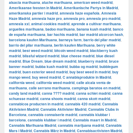
alsacia marihuana
,
aluche marihuana
,
american weed madrid
,
Amerikaanse feesten in Madrid
,
Amerikanische Partys in Madrid
,
amerikanska partier i madrid
,
amnesia haze española
,
Amnesia
Haze Madrid
,
amnesia haze pro
,
amnesia pro
,
amnesia pro madrid
,
amnesia xxl
,
animal cookies madrid
,
aprende a cultivar marihuana
,
arguelles marihuana
,
badoo marihuana
,
banana kush madrid
,
banco
de españa marihuana
,
bar hachis madrid
,
bar madrid alcorcon hash
,
barcelona kaufen Marihuana
,
barneys farm
,
barrio del pilar madrid
,
barrio del pilar marihuana
,
berlin kaufen Marihuana
,
berry white
madrid
,
best weed madrid
,
bitcoin weed madrid
,
blackberry kush
madrid
,
blissful wizard madrid
,
blue cheese madrid
,
blue diesel
madrid
,
Blue Dream
,
blue dream madrid
,
blueberry madrid
,
bruce
banner madrid
,
bubba kush madrid
,
bubba og madrid
,
bubblegum
madrid
,
buen exterior weed madrid
,
buy best weed in madrid
,
buy
mango weed
,
buy weed madrid
,
C annabisprodukte in Madrid
,
california weed
,
california weed madrid
,
calle alcala venta de
marihuana
,
calle serrano marihuana
,
campings baratos en madrid
,
candy land madrid
,
canna ???? madrid
,
canna schiet madrid
,
canna
schuesse madrid
,
canna shoots madrid
,
canna skott madrid
,
cannabicos producten in madrid
,
cannabis 420 madrid
,
Cannabis
Aktivisten Madrid
,
Cannabis Aktivister Madrid
,
Cannabis Clubs in
Barcelona
,
cannabis connaiserie madrid
,
cannabis klubbar i
barcelona
,
cannabis klubbar i madrid
,
Cannabis maart in Madrid
,
Cannabis Marihuana Madrid
,
cannabis marijuana madrid
,
Cannabis
Mars i Madrid
,
Cannabis März in Madrid
,
Cannabisactivisten Madrid
,