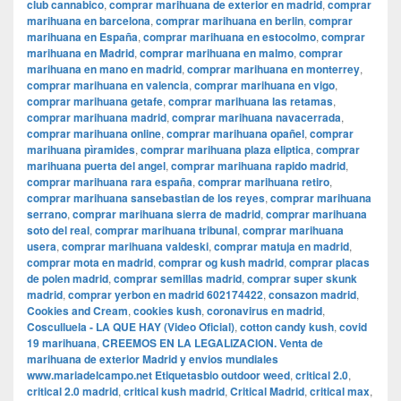
club cannabico
,
comprar marihuana de exterior en madrid
,
comprar
marihuana en barcelona
,
comprar marihuana en berlin
,
comprar
marihuana en España
,
comprar marihuana en estocolmo
,
comprar
marihuana en Madrid
,
comprar marihuana en malmo
,
comprar
marihuana en mano en madrid
,
comprar marihuana en monterrey
,
comprar marihuana en valencia
,
comprar marihuana en vigo
,
comprar marihuana getafe
,
comprar marihuana las retamas
,
comprar marihuana madrid
,
comprar marihuana navacerrada
,
comprar marihuana online
,
comprar marihuana opañel
,
comprar
marihuana pìramides
,
comprar marihuana plaza eliptica
,
comprar
marihuana puerta del angel
,
comprar marihuana rapido madrid
,
comprar marihuana rara españa
,
comprar marihuana retiro
,
comprar marihuana sansebastian de los reyes
,
comprar marihuana
serrano
,
comprar marihuana sierra de madrid
,
comprar marihuana
soto del real
,
comprar marihuana tribunal
,
comprar marihuana
usera
,
comprar marihuana valdeski
,
comprar matuja en madrid
,
comprar mota en madrid
,
comprar og kush madrid
,
comprar placas
de polen madrid
,
comprar semillas madrid
,
comprar super skunk
madrid
,
comprar yerbon en madrid 602174422
,
consazon madrid
,
Cookies and Cream
,
cookies kush
,
coronavirus en madrid
,
Cosculluela - LA QUE HAY (Video Oficial)
,
cotton candy kush
,
covid
19 marihuana
,
CREEMOS EN LA LEGALIZACION. Venta de
marihuana de exterior Madrid y envios mundiales
www.mariadelcampo.net Etiquetasbio outdoor weed
,
critical 2.0
,
critical 2.0 madrid
,
critical kush madrid
,
Critical Madrid
,
critical max
,