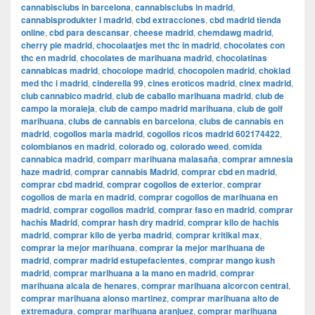
cannabisclubs in barcelona
,
cannabisclubs in madrid
,
cannabisprodukter i madrid
,
cbd extracciones
,
cbd madrid tienda
online
,
cbd para descansar
,
cheese madrid
,
chemdawg madrid
,
cherry pie madrid
,
chocolaatjes met thc in madrid
,
chocolates con
thc en madrid
,
chocolates de marihuana madrid
,
chocolatinas
cannabicas madrid
,
chocolope madrid
,
chocopolen madrid
,
choklad
med thc i madrid
,
cinderella 99
,
cines eroticos madrid
,
cinex madrid
,
club cannabico madrid
,
club de caballo marihuana madrid
,
club de
campo la moraleja
,
club de campo madrid marihuana
,
club de golf
marihuana
,
clubs de cannabis en barcelona
,
clubs de cannabis en
madrid
,
cogollos maria madrid
,
cogollos ricos madrid 602174422
,
colombianos en madrid
,
colorado og
,
colorado weed
,
comida
cannabica madrid
,
comparr marihuana malasaña
,
comprar amnesia
haze madrid
,
comprar cannabis Madrid
,
comprar cbd en madrid
,
comprar cbd madrid
,
comprar cogollos de exterior
,
comprar
cogollos de maria en madrid
,
comprar cogollos de marihuana en
madrid
,
comprar cogollos madrid
,
comprar faso en madrid
,
comprar
hachís Madrid
,
comprar hash dry madrid
,
comprar kilo de hachis
madrid
,
comprar kilo de yerba madrid
,
comprar kritikal max
,
comprar la mejor marihuana
,
comprar la mejor marihuana de
madrid
,
comprar madrid estupefacientes
,
comprar mango kush
madrid
,
comprar marihuana a la mano en madrid
,
comprar
marihuana alcala de henares
,
comprar marihuana alcorcon central
,
comprar marihuana alonso martinez
,
comprar marihuana alto de
extremadura
,
comprar marihuana aranjuez
,
comprar marihuana