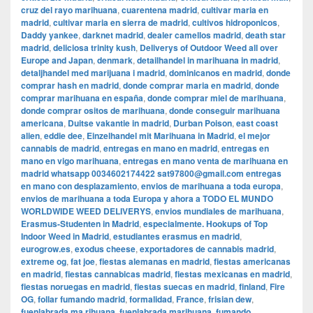
cruz del rayo marihuana
,
cuarentena madrid
,
cultivar maria en
madrid
,
cultivar maria en sierra de madrid
,
cultivos hidroponicos
,
Daddy yankee
,
darknet madrid
,
dealer camellos madrid
,
death star
madrid
,
deliciosa trinity kush
,
Deliverys of Outdoor Weed all over
Europe and Japan
,
denmark
,
detailhandel in marihuana in madrid
,
detaljhandel med marijuana i madrid
,
dominicanos en madrid
,
donde
comprar hash en madrid
,
donde comprar maria en madrid
,
donde
comprar marihuana en españa
,
donde comprar miel de marihuana
,
donde comprar ositos de marihuana
,
donde conseguir marihuana
americana
,
Duitse vakantie in madrid
,
Durban Poison
,
east coast
alien
,
eddie dee
,
Einzelhandel mit Marihuana in Madrid
,
el mejor
cannabis de madrid
,
entregas en mano en madrid
,
entregas en
mano en vigo marihuana
,
entregas en mano venta de marihuana en
madrid whatsapp 0034602174422 sat97800@gmail.com entregas
en mano con desplazamiento
,
envios de marihuana a toda europa
,
envios de marihuana a toda Europa y ahora a TODO EL MUNDO
WORLDWIDE WEED DELIVERYS
,
envios mundiales de marihuana
,
Erasmus-Studenten in Madrid
,
especialmente. Hookups of Top
Indoor Weed in Madrid
,
estudiantes erasmus en madrid
,
eurogrow.es
,
exodus cheese
,
exportadores de cannabis madrid
,
extreme og
,
fat joe
,
fiestas alemanas en madrid
,
fiestas americanas
en madrid
,
fiestas cannabicas madrid
,
fiestas mexicanas en madrid
,
fiestas noruegas en madrid
,
fiestas suecas en madrid
,
finland
,
Fire
OG
,
follar fumando madrid
,
formalidad
,
France
,
frisian dew
,
fuenlabrada ma rihuana
,
fuenlabrada marihuana
,
fumando