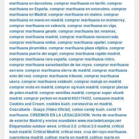
marihuana en barcelona
,
comprar marihuana en berlin
,
comprar
marihuana en España
,
comprar marihuana en estocolmo
,
comprar
marihuana en Madrid
,
comprar marihuana en malmo
,
comprar
marihuana en mano en madrid
,
comprar marihuana en monterrey
,
comprar marihuana en valencia
,
comprar marihuana en vigo
,
comprar marihuana getafe
,
comprar marihuana las retamas
,
comprar marihuana madrid
,
comprar marihuana navacerrada
,
comprar marihuana online
,
comprar marihuana opañel
,
comprar
marihuana pìramides
,
comprar marihuana plaza eliptica
,
comprar
marihuana puerta del angel
,
comprar marihuana rapido madrid
,
comprar marihuana rara españa
,
comprar marihuana retiro
,
comprar marihuana sansebastian de los reyes
,
comprar marihuana
serrano
,
comprar marihuana sierra de madrid
,
comprar marihuana
soto del real
,
comprar marihuana tribunal
,
comprar marihuana
usera
,
comprar marihuana valdeski
,
comprar matuja en madrid
,
comprar mota en madrid
,
comprar og kush madrid
,
comprar placas
de polen madrid
,
comprar semillas madrid
,
comprar super skunk
madrid
,
comprar yerbon en madrid 602174422
,
consazon madrid
,
Cookies and Cream
,
cookies kush
,
coronavirus en madrid
,
Cosculluela - Guaya (Video Oficial)
,
cotton candy kush
,
covid 19
marihuana
,
CREEMOS EN LA LEGALIZACION. Venta de marihuana
de exterior Madrid y envios mundiales www.mariadelcampo.net
Etiquetasbio outdoor weed
,
critical 2.0
,
critical 2.0 madrid
,
critical
kush madrid
,
Critical Madrid
,
critical max
,
cruz del rayo marihuana
,
cuarentena madrid
,
cultivar maria en madrid
,
cultivar maria en