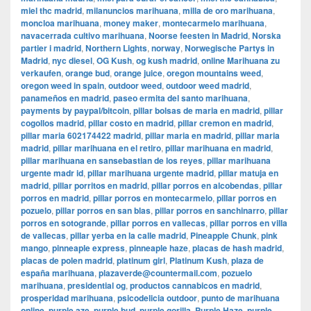
miel thc madrid
,
milanuncios marihuana
,
milla de oro marihuana
,
moncloa marihuana
,
money maker
,
montecarmelo marihuana
,
navacerrada cultivo marihuana
,
Noorse feesten in Madrid
,
Norska
partier i madrid
,
Northern Lights
,
norway
,
Norwegische Partys in
Madrid
,
nyc diesel
,
OG Kush
,
og kush madrid
,
online Marihuana zu
verkaufen
,
orange bud
,
orange juice
,
oregon mountains weed
,
oregon weed in spain
,
outdoor weed
,
outdoor weed madrid
,
panameños en madrid
,
paseo ermita del santo marihuana
,
payments by paypal/bitcoin
,
pillar bolsas de maria en madrid
,
pillar
cogollos madrid
,
pillar costo en madrid
,
pillar cremon en madrid
,
pillar maria 602174422 madrid
,
pillar maria en madrid
,
pillar maria
madrid
,
pillar marihuana en el retiro
,
pillar marihuana en madrid
,
pillar marihuana en sansebastian de los reyes
,
pillar marihuana
urgente madr id
,
pillar marihuana urgente madrid
,
pillar matuja en
madrid
,
pillar porritos en madrid
,
pillar porros en alcobendas
,
pillar
porros en madrid
,
pillar porros en montecarmelo
,
pillar porros en
pozuelo
,
pillar porros en san blas
,
pillar porros en sanchinarro
,
pillar
porros en sotogrande
,
pillar porros en vallecas
,
pillar porros en villa
de vallecas
,
pillar yerba en la calle madrid
,
Pineapple Chunk
,
pink
mango
,
pinneaple express
,
pinneaple haze
,
placas de hash madrid
,
placas de polen madrid
,
platinum girl
,
Platinum Kush
,
plaza de
españa marihuana
,
plazaverde@countermail.com
,
pozuelo
marihuana
,
presidential og
,
productos cannabicos en madrid
,
prosperidad marihuana
,
psicodelicia outdoor
,
punto de marihuana
online
,
purple aze
,
purple bud
,
purple gorilla
,
Purple Haze
,
purple