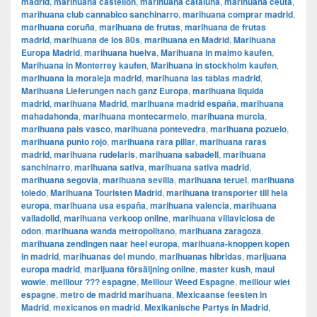
madrid
,
marihuana castellon
,
marihuana cataluña
,
marihuana ceuta
,
marihuana club cannabico sanchinarro
,
marihuana comprar madrid
,
marihuana coruña
,
marihuana de frutas
,
marihuana de frutas
madrid
,
marihuana de los 80s
,
marihuana en Madrid
,
Marihuana
Europa Madrid
,
marihuana huelva
,
Marihuana in malmo kaufen
,
Marihuana in Monterrey kaufen
,
Marihuana in stockholm kaufen
,
marihuana la moraleja madrid
,
marihuana las tablas madrid
,
Marihuana Lieferungen nach ganz Europa
,
marihuana liquida
madrid
,
marihuana Madrid
,
marihuana madrid españa
,
marihuana
mahadahonda
,
marihuana montecarmelo
,
marihuana murcia
,
marihuana pais vasco
,
marihuana pontevedra
,
marihuana pozuelo
,
marihuana punto rojo
,
marihuana rara pillar
,
marihuana raras
madrid
,
marihuana rudelaris
,
marihuana sabadell
,
marihuana
sanchinarro
,
marihuana sativa
,
marihuana sativa madrid
,
marihuana segovia
,
marihuana sevilla
,
marihuana teruel
,
marihuana
toledo
,
Marihuana Touristen Madrid
,
marihuana transporter till hela
europa
,
marihuana usa españa
,
marihuana valencia
,
marihuana
valladolid
,
marihuana verkoop online
,
marihuana villaviciosa de
odon
,
marihuana wanda metropolitano
,
marihuana zaragoza
,
marihuana zendingen naar heel europa
,
marihuana-knoppen kopen
in madrid
,
marihuanas del mundo
,
marihuanas hibridas
,
marijuana
europa madrid
,
marijuana försäljning online
,
master kush
,
maui
wowie
,
meillour ??? espagne
,
Meillour Weed Espagne
,
meillour wiet
espagne
,
metro de madrid marihuana
,
Mexicaanse feesten in
Madrid
,
mexicanos en madrid
,
Mexikanische Partys in Madrid
,