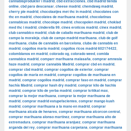
cannabisprodukter i madrid
,
cbd extracciones
,
cbd madrid tienda
online
,
cbd para descansar
,
cheese madrid
,
chemdawg madrid
,
cherry pie madrid
,
chocolaatjes met thc in madrid
,
chocolates con
thc en madrid
,
chocolates de marihuana madrid
,
chocolatinas
cannabicas madrid
,
chocolope madrid
,
chocopolen madrid
,
choklad
med thc i madrid
,
cinderella 99
,
cines eroticos madrid
,
cinex madrid
,
club cannabico madrid
,
club de caballo marihuana madrid
,
club de
campo la moraleja
,
club de campo madrid marihuana
,
club de golf
marihuana
,
clubs de cannabis en barcelona
,
clubs de cannabis en
madrid
,
cogollos maria madrid
,
cogollos ricos madrid 602174422
,
colombianos en madrid
,
colorado og
,
colorado weed
,
comida
cannabica madrid
,
comparr marihuana malasaña
,
comprar amnesia
haze madrid
,
comprar cannabis Madrid
,
comprar cbd en madrid
,
comprar cbd madrid
,
comprar cogollos de exterior
,
comprar
cogollos de maria en madrid
,
comprar cogollos de marihuana en
madrid
,
comprar cogollos madrid
,
comprar faso en madrid
,
comprar
hachís Madrid
,
comprar hash dry madrid
,
comprar kilo de hachis
madrid
,
comprar kilo de yerba madrid
,
comprar kritikal max
,
comprar la mejor marihuana
,
comprar la mejor marihuana de
madrid
,
comprar madrid estupefacientes
,
comprar mango kush
madrid
,
comprar marihuana a la mano en madrid
,
comprar
marihuana alcala de henares
,
comprar marihuana alcorcon central
,
comprar marihuana alonso martinez
,
comprar marihuana alto de
extremadura
,
comprar marihuana aranjuez
,
comprar marihuana
arganda del rey
,
comprar marihuana carpetana
,
comprar marihuana