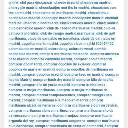
online
,
cbd para descansar
,
cheese madrid
,
chemdawg madrid
,
cherry pie madrid
,
chocolaatjes met thc in madrid
,
chocolates con
thc en madrid
,
chocolates de marihuana madrid
,
chocolatinas
cannabicas madrid
,
chocolope madrid
,
chocopolen madrid
,
choklad
med thc i madrid
,
cinderella 99
,
cines eroticos madrid
,
cinex madrid
,
club cannabico madrid
,
club de caballo marihuana madrid
,
club de
campo la moraleja
,
club de campo madrid marihuana
,
club de golf
marihuana
,
clubs de cannabis en barcelona
,
clubs de cannabis en
madrid
,
cogollos maria madrid
,
cogollos ricos madrid 602174422
,
colombianos en madrid
,
colorado og
,
colorado weed
,
comida
cannabica madrid
,
comparr marihuana malasaña
,
comprar amnesia
haze madrid
,
comprar cannabis Madrid
,
comprar cbd en madrid
,
comprar cbd madrid
,
comprar cogollos de exterior
,
comprar
cogollos de maria en madrid
,
comprar cogollos de marihuana en
madrid
,
comprar cogollos madrid
,
comprar faso en madrid
,
comprar
hachís Madrid
,
comprar hash dry madrid
,
comprar kilo de hachis
madrid
,
comprar kilo de yerba madrid
,
comprar kritikal max
,
comprar la mejor marihuana
,
comprar la mejor marihuana de
madrid
,
comprar madrid estupefacientes
,
comprar mango kush
madrid
,
comprar marihuana a la mano en madrid
,
comprar
marihuana alcala de henares
,
comprar marihuana alcorcon central
,
comprar marihuana alonso martinez
,
comprar marihuana alto de
extremadura
,
comprar marihuana aranjuez
,
comprar marihuana
arganda del rey
,
comprar marihuana carpetana
,
comprar marihuana
club cannabico
,
comprar marihuana de exterior en madrid
,
comprar