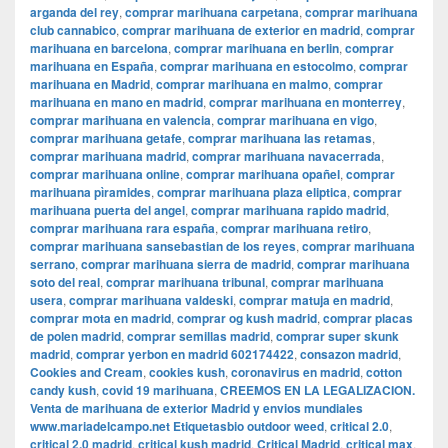
arganda del rey
,
comprar marihuana carpetana
,
comprar marihuana
club cannabico
,
comprar marihuana de exterior en madrid
,
comprar
marihuana en barcelona
,
comprar marihuana en berlin
,
comprar
marihuana en España
,
comprar marihuana en estocolmo
,
comprar
marihuana en Madrid
,
comprar marihuana en malmo
,
comprar
marihuana en mano en madrid
,
comprar marihuana en monterrey
,
comprar marihuana en valencia
,
comprar marihuana en vigo
,
comprar marihuana getafe
,
comprar marihuana las retamas
,
comprar marihuana madrid
,
comprar marihuana navacerrada
,
comprar marihuana online
,
comprar marihuana opañel
,
comprar
marihuana pìramides
,
comprar marihuana plaza eliptica
,
comprar
marihuana puerta del angel
,
comprar marihuana rapido madrid
,
comprar marihuana rara españa
,
comprar marihuana retiro
,
comprar marihuana sansebastian de los reyes
,
comprar marihuana
serrano
,
comprar marihuana sierra de madrid
,
comprar marihuana
soto del real
,
comprar marihuana tribunal
,
comprar marihuana
usera
,
comprar marihuana valdeski
,
comprar matuja en madrid
,
comprar mota en madrid
,
comprar og kush madrid
,
comprar placas
de polen madrid
,
comprar semillas madrid
,
comprar super skunk
madrid
,
comprar yerbon en madrid 602174422
,
consazon madrid
,
Cookies and Cream
,
cookies kush
,
coronavirus en madrid
,
cotton
candy kush
,
covid 19 marihuana
,
CREEMOS EN LA LEGALIZACION.
Venta de marihuana de exterior Madrid y envios mundiales
www.mariadelcampo.net Etiquetasbio outdoor weed
,
critical 2.0
,
critical 2.0 madrid
,
critical kush madrid
,
Critical Madrid
,
critical max
,