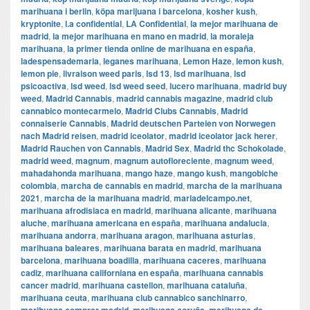
marihuana i berlin
,
köpa marijuana i barcelona
,
kosher kush
,
kryptonite
,
l.a confidential
,
LA Confidential
,
la mejor marihuana de
madrid
,
la mejor marihuana en mano en madrid
,
la moraleja
marihuana
,
la primer tienda online de marihuana en españa
,
ladespensademaria
,
leganes marihuana
,
Lemon Haze
,
lemon kush
,
lemon pie
,
livraison weed paris
,
lsd 13
,
lsd marihuana
,
lsd
psicoactiva
,
lsd weed
,
lsd weed seed
,
lucero marihuana
,
madrid buy
weed
,
Madrid Cannabis
,
madrid cannabis magazine
,
madrid club
cannabico montecarmelo
,
Madrid Clubs Cannabis
,
Madrid
connaiserie Cannabis
,
Madrid deutschen Parteien von Norwegen
nach Madrid reisen
,
madrid iceolator
,
madrid iceolator jack herer
,
Madrid Rauchen von Cannabis
,
Madrid Sex
,
Madrid thc Schokolade
,
madrid weed
,
magnum
,
magnum autofloreciente
,
magnum weed
,
mahadahonda marihuana
,
mango haze
,
mango kush
,
mangobiche
colombia
,
marcha de cannabis en madrid
,
marcha de la marihuana
2021
,
marcha de la marihuana madrid
,
mariadelcampo.net
,
marihuana afrodisiaca en madrid
,
marihuana alicante
,
marihuana
aluche
,
marihuana americana en españa
,
marihuana andalucia
,
marihuana andorra
,
marihuana aragon
,
marihuana asturias
,
marihuana baleares
,
marihuana barata en madrid
,
marihuana
barcelona
,
marihuana boadilla
,
marihuana caceres
,
marihuana
cadiz
,
marihuana californiana en españa
,
marihuana cannabis
cancer madrid
,
marihuana castellon
,
marihuana cataluña
,
marihuana ceuta
,
marihuana club cannabico sanchinarro
,
,
,