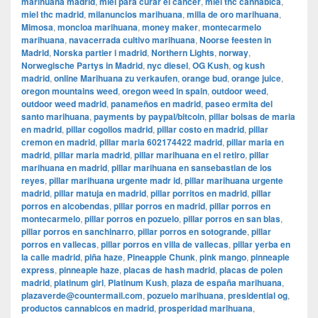
marihuana madrid
,
miel para curar el cancer
,
miel thc cannabica
,
miel thc madrid
,
milanuncios marihuana
,
milla de oro marihuana
,
Mimosa
,
moncloa marihuana
,
money maker
,
montecarmelo
marihuana
,
navacerrada cultivo marihuana
,
Noorse feesten in
Madrid
,
Norska partier i madrid
,
Northern Lights
,
norway
,
Norwegische Partys in Madrid
,
nyc diesel
,
OG Kush
,
og kush
madrid
,
online Marihuana zu verkaufen
,
orange bud
,
orange juice
,
oregon mountains weed
,
oregon weed in spain
,
outdoor weed
,
outdoor weed madrid
,
panameños en madrid
,
paseo ermita del
santo marihuana
,
payments by paypal/bitcoin
,
pillar bolsas de maria
en madrid
,
pillar cogollos madrid
,
pillar costo en madrid
,
pillar
cremon en madrid
,
pillar maria 602174422 madrid
,
pillar maria en
madrid
,
pillar maria madrid
,
pillar marihuana en el retiro
,
pillar
marihuana en madrid
,
pillar marihuana en sansebastian de los
reyes
,
pillar marihuana urgente madr id
,
pillar marihuana urgente
madrid
,
pillar matuja en madrid
,
pillar porritos en madrid
,
pillar
porros en alcobendas
,
pillar porros en madrid
,
pillar porros en
montecarmelo
,
pillar porros en pozuelo
,
pillar porros en san blas
,
pillar porros en sanchinarro
,
pillar porros en sotogrande
,
pillar
porros en vallecas
,
pillar porros en villa de vallecas
,
pillar yerba en
la calle madrid
,
piña haze
,
Pineapple Chunk
,
pink mango
,
pinneaple
express
,
pinneaple haze
,
placas de hash madrid
,
placas de polen
madrid
,
platinum girl
,
Platinum Kush
,
plaza de españa marihuana
,
plazaverde@countermail.com
,
pozuelo marihuana
,
presidential og
,
productos cannabicos en madrid
,
prosperidad marihuana
,