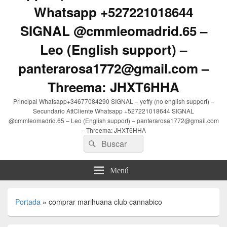
Whatsapp +527221018644
SIGNAL @cmmleomadrid.65 –
Leo (English support) –
panterarosa1772@gmail.com –
Threema: JHXT6HHA
Principal Whatsapp+34677084290 SIGNAL – yeffy (no english support) –
Secundario AttCliente Whatsapp +527221018644 SIGNAL
@cmmleomadrid.65 – Leo (English support) – panterarosa1772@gmail.com
– Threema: JHXT6HHA
Buscar
Buscar
por:
Menú
Portada
»
comprar marihuana club cannabico