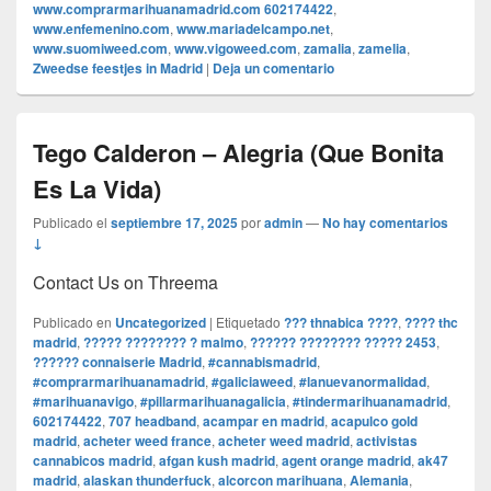
www.comprarmarihuanamadrid.com 602174422
,
www.enfemenino.com
,
www.mariadelcampo.net
,
www.suomiweed.com
,
www.vigoweed.com
,
zamalia
,
zamelia
,
Zweedse feestjes in Madrid
|
Deja un comentario
Tego Calderon – Alegria (Que Bonita
Es La Vida)
Publicado el
septiembre 17, 2025
por
admin
—
No hay comentarios
↓
Contact Us on Threema
Publicado en
Uncategorized
|
Etiquetado
??? thnabica ????
,
???? thc
madrid
,
????? ???????? ? malmo
,
?????? ???????? ????? 2453
,
?????? connaiserie Madrid
,
#cannabismadrid
,
#comprarmarihuanamadrid
,
#galiciaweed
,
#lanuevanormalidad
,
#marihuanavigo
,
#pillarmarihuanagalicia
,
#tindermarihuanamadrid
,
602174422
,
707 headband
,
acampar en madrid
,
acapulco gold
madrid
,
acheter weed france
,
acheter weed madrid
,
activistas
cannabicos madrid
,
afgan kush madrid
,
agent orange madrid
,
ak47
madrid
,
alaskan thunderfuck
,
alcorcon marihuana
,
Alemania
,