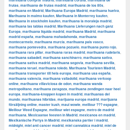
marihuana comprar madrid
marihuana coruña
marihuana de
frutas
,
marihuana de frutas madrid
,
marihuana de los 80s
,
marihuana en Madrid
,
Marihuana Europa Madrid
,
marihuana huelva
,
Marihuana in malmo kaufen
,
Marihuana in Monterrey kaufen
,
Marihuana in stockholm kaufen
,
marihuana la moraleja madrid
,
marihuana las tablas madrid
,
Marihuana Lieferungen nach ganz
Europa
,
marihuana liquida madrid
,
marihuana Madrid
,
marihuana
madrid españa
,
marihuana mahadahonda
,
marihuana
montecarmelo
,
marihuana murcia
,
marihuana pais vasco
,
marihuana pontevedra
,
marihuana pozuelo
,
marihuana punto rojo
,
marihuana rara pillar
,
marihuana raras madrid
,
marihuana rudelaris
,
marihuana sabadell
,
marihuana sanchinarro
,
marihuana sativa
,
marihuana sativa madrid
,
marihuana segovia
,
marihuana sevilla
,
marihuana teruel
,
marihuana toledo
,
Marihuana Touristen Madrid
,
marihuana transporter till hela europa
,
marihuana usa españa
,
marihuana valencia
,
marihuana valladolid
,
marihuana verkoop
online
,
marihuana villaviciosa de odon
,
marihuana wanda
metropolitano
,
marihuana zaragoza
,
marihuana zendingen naar heel
europa
,
marihuana-knoppen kopen in madrid
,
marihuanas del
mundo
,
marihuanas hibridas
,
marijuana europa madrid
,
marijuana
försäljning online
,
master kush
,
maui wowie
,
meillour ??? espagne
,
Meillour Weed Espagne
,
meillour wiet espagne
,
metro de madrid
marihuana
,
Mexicaanse feesten in Madrid
,
mexicanos en madrid
,
Mexikanische Partys in Madrid
,
mexikanska partier i madrid
,
midnight
,
miel anti cancer madrid
,
miel cannabica madrid
,
miel de