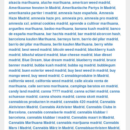
alsacia marihuana
,
aluche marihuana
,
american weed madrid
,
Amerikaanse feesten in Madrid
,
Amerikanische Partys in Madrid
,
amerikanska partier i madrid
,
amnesia haze española
,
Amnesia
Haze Madrid
,
amnesia haze pro
,
amnesia pro
,
amnesia pro madrid
,
amnesia xxl
,
animal cookies madrid
,
aprende a cultivar marihuana
,
arguelles marihuana
,
badoo marihuana
,
banana kush madrid
,
banco
de españa marihuana
,
bar hachis madrid
,
bar madrid alcorcon hash
,
barcelona kaufen Marihuana
,
barneys farm
,
barrio del pilar madrid
,
barrio del pilar marihuana
,
berlin kaufen Marihuana
,
berry white
madrid
,
best weed madrid
,
bitcoin weed madrid
,
blackberry kush
madrid
,
blissful wizard madrid
,
blue cheese madrid
,
blue diesel
madrid
,
Blue Dream
,
blue dream madrid
,
blueberry madrid
,
bruce
banner madrid
,
bubba kush madrid
,
bubba og madrid
,
bubblegum
madrid
,
buen exterior weed madrid
,
buy best weed in madrid
,
buy
mango weed
,
buy weed madrid
,
C annabisprodukte in Madrid
,
california weed
,
california weed madrid
,
calle alcala venta de
marihuana
,
calle serrano marihuana
,
campings baratos en madrid
,
candy land madrid
,
canna ???? madrid
,
canna schiet madrid
,
canna
schuesse madrid
,
canna shoots madrid
,
canna skott madrid
,
cannabicos producten in madrid
,
cannabis 420 madrid
,
Cannabis
Aktivisten Madrid
,
Cannabis Aktivister Madrid
,
Cannabis Clubs in
Barcelona
,
cannabis connaiserie madrid
,
cannabis klubbar i
barcelona
,
cannabis klubbar i madrid
,
Cannabis maart in Madrid
,
Cannabis Marihuana Madrid
,
cannabis marijuana madrid
,
Cannabis
Mars i Madrid
,
Cannabis März in Madrid
,
Cannabisactivisten Madrid
,