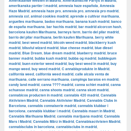
Amerikaanse feesten in Madrid
,
Amerikanische Partys in Madrid
,
amerikanska partier i madrid
,
amnesia haze española
,
Amnesia
Haze Madrid
,
amnesia haze pro
,
amnesia pro
,
amnesia pro madrid
,
amnesia xxl
,
animal cookies madrid
,
aprende a cultivar marihuana
,
arguelles marihuana
,
badoo marihuana
,
banana kush madrid
,
banco
de españa marihuana
,
bar hachis madrid
,
bar madrid alcorcon hash
,
barcelona kaufen Marihuana
,
barneys farm
,
barrio del pilar madrid
,
barrio del pilar marihuana
,
berlin kaufen Marihuana
,
berry white
madrid
,
best weed madrid
,
bitcoin weed madrid
,
blackberry kush
madrid
,
blissful wizard madrid
,
blue cheese madrid
,
blue diesel
madrid
,
Blue Dream
,
blue dream madrid
,
blueberry madrid
,
bruce
banner madrid
,
bubba kush madrid
,
bubba og madrid
,
bubblegum
madrid
,
buen exterior weed madrid
,
buy best weed in madrid
,
buy
mango weed
,
buy weed madrid
,
C annabisprodukte in Madrid
,
california weed
,
california weed madrid
,
calle alcala venta de
marihuana
,
calle serrano marihuana
,
campings baratos en madrid
,
candy land madrid
,
canna ???? madrid
,
canna schiet madrid
,
canna
schuesse madrid
,
canna shoots madrid
,
canna skott madrid
,
cannabicos producten in madrid
,
cannabis 420 madrid
,
Cannabis
Aktivisten Madrid
,
Cannabis Aktivister Madrid
,
Cannabis Clubs in
Barcelona
,
cannabis connaiserie madrid
,
cannabis klubbar i
barcelona
,
cannabis klubbar i madrid
,
Cannabis maart in Madrid
,
Cannabis Marihuana Madrid
,
cannabis marijuana madrid
,
Cannabis
Mars i Madrid
,
Cannabis März in Madrid
,
Cannabisactivisten Madrid
,
cannabisclubs in barcelona
,
cannabisclubs in madrid
,