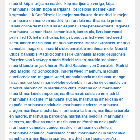
madrid
,
köp marijuana madrid
,
köp marijuana sverige
,
köpa
marihuana i berlin
,
köpa marijuana i barcelona
,
kosher kush
,
kryptonite
,
LA Confidential
,
la mejor marihuana de madrid
,
la mejor
marihuana en mano en madrid
,
la moraleja marihuana
,
la primer
tienda online de marihuana en españa
,
ladespensademaria
,
leganes
marihuana
,
Lemon Haze
,
lemon kush
,
lemon pie
,
livraison weed
paris
,
lsd 13
,
lsd marihuana
,
lsd psicoactiva
,
lsd weed
,
lsd weed
seed
,
lucero marihuana
,
madrid buy weed
,
Madrid Cannabis
,
madrid
cannabis magazine
,
madrid club cannabico montecarmelo
,
Madrid
Clubs Cannabis
,
Madrid connaiserie Cannabis
,
Madrid deutschen
Parteien von Norwegen nach Madrid reisen
,
madrid iceolator
,
madrid iceolator jack herer
,
Madrid Rauchen von Cannabis
,
Madrid
Sex
,
Madrid thc Schokolade
,
madrid weed
,
magnum
,
magnum
autofloreciente
,
magnum weed
,
mahadahonda marihuana
,
mango
haze
,
mango kush
,
mangobiche colombia
,
marcha de cannabis en
madrid
,
marcha de la marihuana 2021
,
marcha de la marihuana
madrid
,
mariadelcampo.net
,
marihuana afrodisiaca en madrid
,
marihuana alicante
,
marihuana aluche
,
marihuana americana en
españa
,
marihuana andalucia
,
marihuana andorra
,
marihuana
aragon
,
marihuana asturias
,
marihuana baleares
,
marihuana barata
en madrid
,
marihuana barcelona
,
marihuana boadilla
,
marihuana
caceres
,
marihuana cadiz
,
marihuana californiana en españa
,
marihuana cannabis cancer madrid
,
marihuana castellon
,
marihuana cataluña
,
marihuana ceuta
,
marihuana club cannabico
sanchinarro
,
marihuana comprar madrid
,
marihuana coruña
,