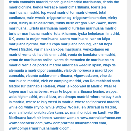
tienda cannabis madrid
,
tienda gucci madrid marihuana
,
tienda thc
madrid online
,
tienda versace madrid marihuana
,
toeristen
marihuana madrid
,
top weed madrid
,
tor madrid weed
,
total
confianza
,
train wreck
,
triggeration og
,
triggerattion station
,
trinity
kush
,
trinity kush california
,
trinity kush oregon 602174422
,
tuenti
marihuana
,
turista marihuana madrid
,
turistas marihuana madrid
,
turister marihuana madrid
,
tutankhamon
,
tyska helgdagar i madrid
,
UK
,
usera la mejor marihuana
,
usera marihuana
,
var att köpa
marijuana björnar
,
var att köpa marijuana honung
,
Var att köpa
Weed i Madrid
,
var man kan köpa marijuana
,
venezolanos en
madrid
,
venta de hachis en madrid
,
venta de iceolator en madrid
,
venta de marihuana online
,
venta de menudeo de marihuana en
madrid
,
venta de porros madrid american weed in spain
,
viajo de
alemania a madrid por cannabis
,
viajo de noruega a madrid por
cannabis
,
vicente calderon marihuana
,
vigoweed.com
,
vino de
marihuana madrid
,
vivir en camping madrid
,
von Deutschland nach
Madrid für Cannabis Reisen
,
Waar te koop wiet in Madrid
,
waar te
kopen marihuana beren
,
waar te kopen marihuana honing
,
wappa
,
webehigh madrid
,
weed ibiza
,
weedmaps madrid
,
where to buy kush
in madrid
,
where to buy weed in madrid
,
where to find weed madrid
,
white og
,
white rhyno
,
White Widow
,
Wo kaufen Unkraut in Madrid
,
wo man honig honig kaufen kann
,
wo man honigbären kauft
,
wo Sie
Marihuana kaufen können
,
wonder woman
,
www.cannabisfrance.net
,
www.chocofeliz.com
,
www.comprarmar ihuanamadrid.com
,
www.comprarmarihuanamadrid.com
,