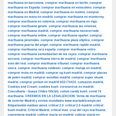
marihuana en barcelona
,
comprar marihuana en berlin
,
comprar
marihuana en España
,
comprar marihuana en estocolmo
,
comprar
marihuana en Madrid
,
comprar marihuana en malmo
,
comprar
marihuana en mano en madrid
,
comprar marihuana en monterrey
,
comprar marihuana en valencia
,
comprar marihuana en vigo
,
comprar marihuana getafe
,
comprar marihuana las retamas
,
comprar marihuana madrid
,
comprar marihuana navacerrada
,
comprar marihuana online
,
comprar marihuana opañel
,
comprar
marihuana pìramides
,
comprar marihuana plaza eliptica
,
comprar
marihuana puerta del angel
,
comprar marihuana rapido madrid
,
comprar marihuana rara españa
,
comprar marihuana retiro
,
comprar marihuana sansebastian de los reyes
,
comprar marihuana
serrano
,
comprar marihuana sierra de madrid
,
comprar marihuana
soto del real
,
comprar marihuana tribunal
,
comprar marihuana
usera
,
comprar marihuana valdeski
,
comprar matuja en madrid
,
comprar mota en madrid
,
comprar og kush madrid
,
comprar placas
de polen madrid
,
comprar semillas madrid
,
comprar super skunk
madrid
,
comprar yerbon en madrid 602174422
,
consazon madrid
,
Cookies and Cream
,
cookies kush
,
coronavirus en madrid
,
Cosculluela - Guaya (Video Oficial)
,
cotton candy kush
,
covid 19
marihuana
,
CREEMOS EN LA LEGALIZACION. Venta de marihuana
de exterior Madrid y envios mundiales www.mariadelcampo.net
Etiquetasbio outdoor weed
,
critical 2.0
,
critical 2.0 madrid
,
critical
kush madrid
,
Critical Madrid
,
critical max
,
cruz del rayo marihuana
,
cuarentena madrid
,
cultivar maria en madrid
,
cultivar maria en