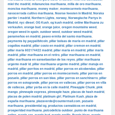
miel thc madrid
,
milanuncios marihuana
,
milla de oro marihuana
,
moncloa marihuana
,
money maker
,
montecarmelo marihuana
,
navacerrada cultivo marihuana
,
Noorse feesten in Madrid
,
Norska
partier i madrid
,
Northern Lights
,
norway
,
Norwegische Partys in
Madrid
,
nyc diesel
,
OG Kush
,
og kush madrid
,
online Marihuana zu
verkaufen
,
orange bud
,
orange juice
,
oregon mountains weed
,
oregon weed in spain
,
outdoor weed
,
outdoor weed madrid
,
panameños en madrid
,
paseo ermita del santo marihuana
,
payments by paypal/bitcoin
,
pillar bolsas de maria en madrid
,
pillar
cogollos madrid
,
pillar costo en madrid
,
pillar cremon en madrid
,
pillar maria 602174422 madrid
,
pillar maria en madrid
,
pillar maria
madrid
,
pillar marihuana en el retiro
,
pillar marihuana en madrid
,
pillar marihuana en sansebastian de los reyes
,
pillar marihuana
urgente madr id
,
pillar marihuana urgente madrid
,
pillar matuja en
madrid
,
pillar porritos en madrid
,
pillar porros en alcobendas
,
pillar
porros en madrid
,
pillar porros en montecarmelo
,
pillar porros en
pozuelo
,
pillar porros en san blas
,
pillar porros en sanchinarro
,
pillar
porros en sotogrande
,
pillar porros en vallecas
,
pillar porros en villa
de vallecas
,
pillar yerba en la calle madrid
,
Pineapple Chunk
,
pink
mango
,
pinneaple express
,
pinneaple haze
,
placas de hash madrid
,
placas de polen madrid
,
platinum girl
,
Platinum Kush
,
plaza de
españa marihuana
,
plazaverde@countermail.com
,
pozuelo
marihuana
,
presidential og
,
productos cannabicos en madrid
,
prosperidad marihuana
,
psicodelicia outdoor
,
punto de marihuana
online
,
purple aze
,
purple bud
,
purple gorilla
,
Purple Haze
,
purple