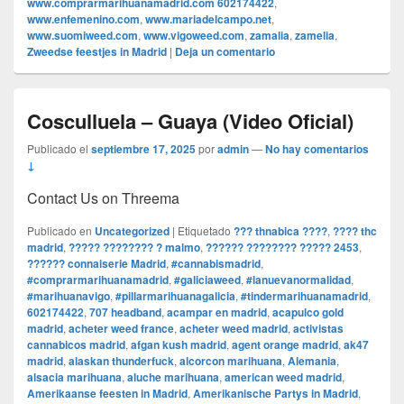
www.comprarmarihuanamadrid.com 602174422
,
www.enfemenino.com
,
www.mariadelcampo.net
,
www.suomiweed.com
,
www.vigoweed.com
,
zamalia
,
zamelia
,
Zweedse feestjes in Madrid
|
Deja un comentario
Cosculluela – Guaya (Video Oficial)
Publicado el
septiembre 17, 2025
por
admin
—
No hay comentarios
↓
Contact Us on Threema
Publicado en
Uncategorized
|
Etiquetado
??? thnabica ????
,
???? thc
madrid
,
????? ???????? ? malmo
,
?????? ???????? ????? 2453
,
?????? connaiserie Madrid
,
#cannabismadrid
,
#comprarmarihuanamadrid
,
#galiciaweed
,
#lanuevanormalidad
,
#marihuanavigo
,
#pillarmarihuanagalicia
,
#tindermarihuanamadrid
,
602174422
,
707 headband
,
acampar en madrid
,
acapulco gold
madrid
,
acheter weed france
,
acheter weed madrid
,
activistas
cannabicos madrid
,
afgan kush madrid
,
agent orange madrid
,
ak47
madrid
,
alaskan thunderfuck
,
alcorcon marihuana
,
Alemania
,
alsacia marihuana
,
aluche marihuana
,
american weed madrid
,
Amerikaanse feesten in Madrid
,
Amerikanische Partys in Madrid
,