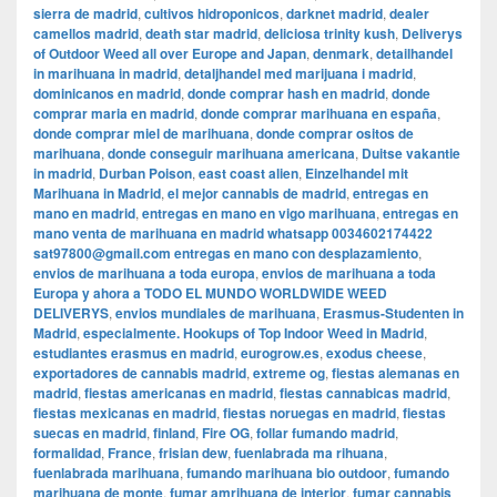
sierra de madrid
,
cultivos hidroponicos
,
darknet madrid
,
dealer
camellos madrid
,
death star madrid
,
deliciosa trinity kush
,
Deliverys
of Outdoor Weed all over Europe and Japan
,
denmark
,
detailhandel
in marihuana in madrid
,
detaljhandel med marijuana i madrid
,
dominicanos en madrid
,
donde comprar hash en madrid
,
donde
comprar maria en madrid
,
donde comprar marihuana en españa
,
donde comprar miel de marihuana
,
donde comprar ositos de
marihuana
,
donde conseguir marihuana americana
,
Duitse vakantie
in madrid
,
Durban Poison
,
east coast alien
,
Einzelhandel mit
Marihuana in Madrid
,
el mejor cannabis de madrid
,
entregas en
mano en madrid
,
entregas en mano en vigo marihuana
,
entregas en
mano venta de marihuana en madrid whatsapp 0034602174422
sat97800@gmail.com entregas en mano con desplazamiento
,
envios de marihuana a toda europa
,
envios de marihuana a toda
Europa y ahora a TODO EL MUNDO WORLDWIDE WEED
DELIVERYS
,
envios mundiales de marihuana
,
Erasmus-Studenten in
Madrid
,
especialmente. Hookups of Top Indoor Weed in Madrid
,
estudiantes erasmus en madrid
,
eurogrow.es
,
exodus cheese
,
exportadores de cannabis madrid
,
extreme og
,
fiestas alemanas en
madrid
,
fiestas americanas en madrid
,
fiestas cannabicas madrid
,
fiestas mexicanas en madrid
,
fiestas noruegas en madrid
,
fiestas
suecas en madrid
,
finland
,
Fire OG
,
follar fumando madrid
,
formalidad
,
France
,
frisian dew
,
fuenlabrada ma rihuana
,
fuenlabrada marihuana
,
fumando marihuana bio outdoor
,
fumando
marihuana de monte
,
fumar amrihuana de interior
,
fumar cannabis