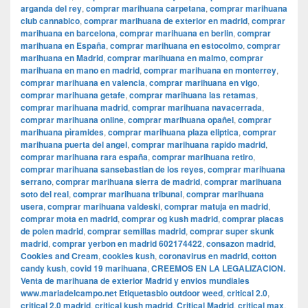
arganda del rey
,
comprar marihuana carpetana
,
comprar marihuana
club cannabico
,
comprar marihuana de exterior en madrid
,
comprar
marihuana en barcelona
,
comprar marihuana en berlin
,
comprar
marihuana en España
,
comprar marihuana en estocolmo
,
comprar
marihuana en Madrid
,
comprar marihuana en malmo
,
comprar
marihuana en mano en madrid
,
comprar marihuana en monterrey
,
comprar marihuana en valencia
,
comprar marihuana en vigo
,
comprar marihuana getafe
,
comprar marihuana las retamas
,
comprar marihuana madrid
,
comprar marihuana navacerrada
,
comprar marihuana online
,
comprar marihuana opañel
,
comprar
marihuana pìramides
,
comprar marihuana plaza eliptica
,
comprar
marihuana puerta del angel
,
comprar marihuana rapido madrid
,
comprar marihuana rara españa
,
comprar marihuana retiro
,
comprar marihuana sansebastian de los reyes
,
comprar marihuana
serrano
,
comprar marihuana sierra de madrid
,
comprar marihuana
soto del real
,
comprar marihuana tribunal
,
comprar marihuana
usera
,
comprar marihuana valdeski
,
comprar matuja en madrid
,
comprar mota en madrid
,
comprar og kush madrid
,
comprar placas
de polen madrid
,
comprar semillas madrid
,
comprar super skunk
madrid
,
comprar yerbon en madrid 602174422
,
consazon madrid
,
Cookies and Cream
,
cookies kush
,
coronavirus en madrid
,
cotton
candy kush
,
covid 19 marihuana
,
CREEMOS EN LA LEGALIZACION.
Venta de marihuana de exterior Madrid y envios mundiales
www.mariadelcampo.net Etiquetasbio outdoor weed
,
critical 2.0
,
critical 2.0 madrid
,
critical kush madrid
,
Critical Madrid
,
critical max
,