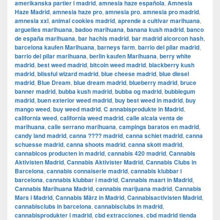
amerikanska partier i madrid
,
amnesia haze española
,
Amnesia
Haze Madrid
,
amnesia haze pro
,
amnesia pro
,
amnesia pro madrid
,
amnesia xxl
,
animal cookies madrid
,
aprende a cultivar marihuana
,
arguelles marihuana
,
badoo marihuana
,
banana kush madrid
,
banco
de españa marihuana
,
bar hachis madrid
,
bar madrid alcorcon hash
,
barcelona kaufen Marihuana
,
barneys farm
,
barrio del pilar madrid
,
barrio del pilar marihuana
,
berlin kaufen Marihuana
,
berry white
madrid
,
best weed madrid
,
bitcoin weed madrid
,
blackberry kush
madrid
,
blissful wizard madrid
,
blue cheese madrid
,
blue diesel
madrid
,
Blue Dream
,
blue dream madrid
,
blueberry madrid
,
bruce
banner madrid
,
bubba kush madrid
,
bubba og madrid
,
bubblegum
madrid
,
buen exterior weed madrid
,
buy best weed in madrid
,
buy
mango weed
,
buy weed madrid
,
C annabisprodukte in Madrid
,
california weed
,
california weed madrid
,
calle alcala venta de
marihuana
,
calle serrano marihuana
,
campings baratos en madrid
,
candy land madrid
,
canna ???? madrid
,
canna schiet madrid
,
canna
schuesse madrid
,
canna shoots madrid
,
canna skott madrid
,
cannabicos producten in madrid
,
cannabis 420 madrid
,
Cannabis
Aktivisten Madrid
,
Cannabis Aktivister Madrid
,
Cannabis Clubs in
Barcelona
,
cannabis connaiserie madrid
,
cannabis klubbar i
barcelona
,
cannabis klubbar i madrid
,
Cannabis maart in Madrid
,
Cannabis Marihuana Madrid
,
cannabis marijuana madrid
,
Cannabis
Mars i Madrid
,
Cannabis März in Madrid
,
Cannabisactivisten Madrid
,
cannabisclubs in barcelona
,
cannabisclubs in madrid
,
cannabisprodukter i madrid
,
cbd extracciones
,
cbd madrid tienda