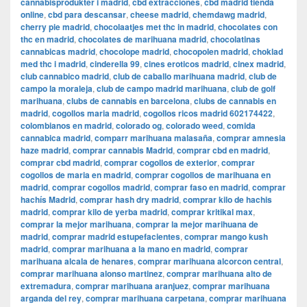
cannabisprodukter i madrid
,
cbd extracciones
,
cbd madrid tienda
online
,
cbd para descansar
,
cheese madrid
,
chemdawg madrid
,
cherry pie madrid
,
chocolaatjes met thc in madrid
,
chocolates con
thc en madrid
,
chocolates de marihuana madrid
,
chocolatinas
cannabicas madrid
,
chocolope madrid
,
chocopolen madrid
,
choklad
med thc i madrid
,
cinderella 99
,
cines eroticos madrid
,
cinex madrid
,
club cannabico madrid
,
club de caballo marihuana madrid
,
club de
campo la moraleja
,
club de campo madrid marihuana
,
club de golf
marihuana
,
clubs de cannabis en barcelona
,
clubs de cannabis en
madrid
,
cogollos maria madrid
,
cogollos ricos madrid 602174422
,
colombianos en madrid
,
colorado og
,
colorado weed
,
comida
cannabica madrid
,
comparr marihuana malasaña
,
comprar amnesia
haze madrid
,
comprar cannabis Madrid
,
comprar cbd en madrid
,
comprar cbd madrid
,
comprar cogollos de exterior
,
comprar
cogollos de maria en madrid
,
comprar cogollos de marihuana en
madrid
,
comprar cogollos madrid
,
comprar faso en madrid
,
comprar
hachís Madrid
,
comprar hash dry madrid
,
comprar kilo de hachis
madrid
,
comprar kilo de yerba madrid
,
comprar kritikal max
,
comprar la mejor marihuana
,
comprar la mejor marihuana de
madrid
,
comprar madrid estupefacientes
,
comprar mango kush
madrid
,
comprar marihuana a la mano en madrid
,
comprar
marihuana alcala de henares
,
comprar marihuana alcorcon central
,
comprar marihuana alonso martinez
,
comprar marihuana alto de
extremadura
,
comprar marihuana aranjuez
,
comprar marihuana
arganda del rey
,
comprar marihuana carpetana
,
comprar marihuana