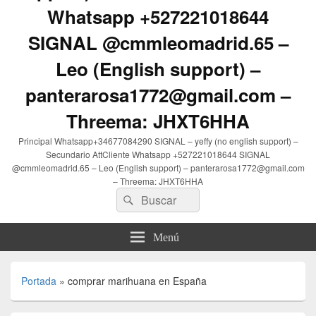
Whatsapp +527221018644
SIGNAL @cmmleomadrid.65 –
Leo (English support) –
panterarosa1772@gmail.com –
Threema: JHXT6HHA
Principal Whatsapp+34677084290 SIGNAL – yeffy (no english support) –
Secundario AttCliente Whatsapp +527221018644 SIGNAL
@cmmleomadrid.65 – Leo (English support) – panterarosa1772@gmail.com
– Threema: JHXT6HHA
Buscar
Buscar
por:
Menú
Portada
»
comprar marihuana en España