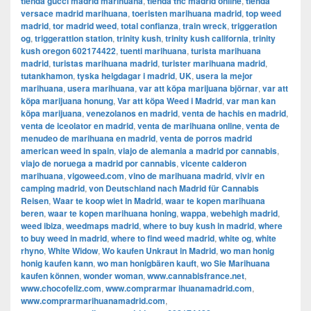
tienda gucci madrid marihuana
,
tienda thc madrid online
,
tienda
versace madrid marihuana
,
toeristen marihuana madrid
,
top weed
madrid
,
tor madrid weed
,
total confianza
,
train wreck
,
triggeration
og
,
triggerattion station
,
trinity kush
,
trinity kush california
,
trinity
kush oregon 602174422
,
tuenti marihuana
,
turista marihuana
madrid
,
turistas marihuana madrid
,
turister marihuana madrid
,
tutankhamon
,
tyska helgdagar i madrid
,
UK
,
usera la mejor
marihuana
,
usera marihuana
,
var att köpa marijuana björnar
,
var att
köpa marijuana honung
,
Var att köpa Weed i Madrid
,
var man kan
köpa marijuana
,
venezolanos en madrid
,
venta de hachis en madrid
,
venta de iceolator en madrid
,
venta de marihuana online
,
venta de
menudeo de marihuana en madrid
,
venta de porros madrid
american weed in spain
,
viajo de alemania a madrid por cannabis
,
viajo de noruega a madrid por cannabis
,
vicente calderon
marihuana
,
vigoweed.com
,
vino de marihuana madrid
,
vivir en
camping madrid
,
von Deutschland nach Madrid für Cannabis
Reisen
,
Waar te koop wiet in Madrid
,
waar te kopen marihuana
beren
,
waar te kopen marihuana honing
,
wappa
,
webehigh madrid
,
weed ibiza
,
weedmaps madrid
,
where to buy kush in madrid
,
where
to buy weed in madrid
,
where to find weed madrid
,
white og
,
white
rhyno
,
White Widow
,
Wo kaufen Unkraut in Madrid
,
wo man honig
honig kaufen kann
,
wo man honigbären kauft
,
wo Sie Marihuana
kaufen können
,
wonder woman
,
www.cannabisfrance.net
,
www.chocofeliz.com
,
www.comprarmar ihuanamadrid.com
,
www.comprarmarihuanamadrid.com
,