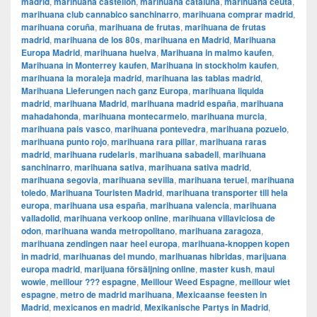
madrid
,
marihuana castellon
,
marihuana cataluña
,
marihuana ceuta
,
marihuana club cannabico sanchinarro
,
marihuana comprar madrid
,
marihuana coruña
,
marihuana de frutas
,
marihuana de frutas
madrid
,
marihuana de los 80s
,
marihuana en Madrid
,
Marihuana
Europa Madrid
,
marihuana huelva
,
Marihuana in malmo kaufen
,
Marihuana in Monterrey kaufen
,
Marihuana in stockholm kaufen
,
marihuana la moraleja madrid
,
marihuana las tablas madrid
,
Marihuana Lieferungen nach ganz Europa
,
marihuana liquida
madrid
,
marihuana Madrid
,
marihuana madrid españa
,
marihuana
mahadahonda
,
marihuana montecarmelo
,
marihuana murcia
,
marihuana pais vasco
,
marihuana pontevedra
,
marihuana pozuelo
,
marihuana punto rojo
,
marihuana rara pillar
,
marihuana raras
madrid
,
marihuana rudelaris
,
marihuana sabadell
,
marihuana
sanchinarro
,
marihuana sativa
,
marihuana sativa madrid
,
marihuana segovia
,
marihuana sevilla
,
marihuana teruel
,
marihuana
toledo
,
Marihuana Touristen Madrid
,
marihuana transporter till hela
europa
,
marihuana usa españa
,
marihuana valencia
,
marihuana
valladolid
,
marihuana verkoop online
,
marihuana villaviciosa de
odon
,
marihuana wanda metropolitano
,
marihuana zaragoza
,
marihuana zendingen naar heel europa
,
marihuana-knoppen kopen
in madrid
,
marihuanas del mundo
,
marihuanas hibridas
,
marijuana
europa madrid
,
marijuana försäljning online
,
master kush
,
maui
wowie
,
meillour ??? espagne
,
Meillour Weed Espagne
,
meillour wiet
espagne
,
metro de madrid marihuana
,
Mexicaanse feesten in
Madrid
,
mexicanos en madrid
,
Mexikanische Partys in Madrid
,