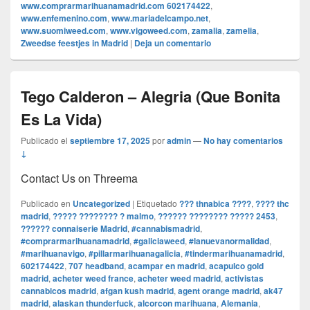
www.comprarmarihuanamadrid.com 602174422
,
www.enfemenino.com
,
www.mariadelcampo.net
,
www.suomiweed.com
,
www.vigoweed.com
,
zamalia
,
zamelia
,
Zweedse feestjes in Madrid
|
Deja un comentario
Tego Calderon – Alegria (Que Bonita
Es La Vida)
Publicado el
septiembre 17, 2025
por
admin
—
No hay comentarios
↓
Contact Us on Threema
Publicado en
Uncategorized
|
Etiquetado
??? thnabica ????
,
???? thc
madrid
,
????? ???????? ? malmo
,
?????? ???????? ????? 2453
,
?????? connaiserie Madrid
,
#cannabismadrid
,
#comprarmarihuanamadrid
,
#galiciaweed
,
#lanuevanormalidad
,
#marihuanavigo
,
#pillarmarihuanagalicia
,
#tindermarihuanamadrid
,
602174422
,
707 headband
,
acampar en madrid
,
acapulco gold
madrid
,
acheter weed france
,
acheter weed madrid
,
activistas
cannabicos madrid
,
afgan kush madrid
,
agent orange madrid
,
ak47
madrid
,
alaskan thunderfuck
,
alcorcon marihuana
,
Alemania
,