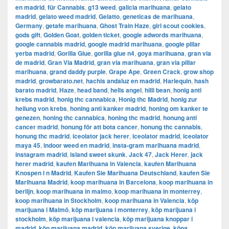
en madrid
,
für Cannabis
,
g13 weed
,
galicia marihuana
,
gelato
madrid
,
gelato weed madrid
,
Gelatto
,
geneticas de marihuana
,
Germany
,
getafe marihuana
,
Ghost Train Haze
,
girl scout cookies
,
gods gift
,
Golden Goat
,
golden ticket
,
google adwords marihuana
,
google cannabis madrid
,
google madrid marihuana
,
google pillar
yerba madrid
,
Gorilla Glue
,
gorilla glue n4
,
goya marihuana
,
gran via
de madrid
,
​​Gran Via Madrid
,
gran via marihuana
,
gran via pillar
marihuana
,
grand daddy purple
,
Grape Ape
,
Green Crack
,
grow shop
madrid
,
growbarato.net
,
hachis andaluz en madrid
,
Harlequin
,
hash
barato madrid
,
Haze
,
head band
,
hells angel
,
hilli bean
,
honig anti
krebs madrid
,
honig thc cannabica
,
Honig thc Madrid
,
honig zur
heilung von krebs
,
honing anti kanker madrid
,
honing om kanker te
genezen
,
honing thc cannabica
,
honing thc madrid
,
honung anti
cancer madrid
,
honung för att bota cancer
,
honung thc cannabis
,
honung thc madrid
,
iceolator jack herer
,
iceolator madrid
,
iceolator
maya 45
,
indoor weed en madrid
,
insta-gram marihuana madrid
,
instagram madrid
,
island sweet skunk
,
Jack 47
,
Jack Herer
,
jack
herer madrid
,
kaufen Marihuana in Valencia
,
kaufen Marihuana
Knospen i n Madrid
,
Kaufen Sie Marihuana Deutschland
,
kaufen Sie
Marihuana Madrid
,
koop marihuana in Barcelona
,
koop marihuana in
berlijn
,
koop marihuana in malmo
,
koop marihuana in monterrey
,
koop marihuana in Stockholm
,
​​koop marihuana in Valencia
,
köp
marijuana i Malmö
,
köp marijuana i monterrey
,
köp marijuana i
stockholm
,
​​köp marijuana i valencia
,
köp marijuana knoppar i
madrid
,
köp marijuana madrid
,
köp marijuana sverige
,
köpa