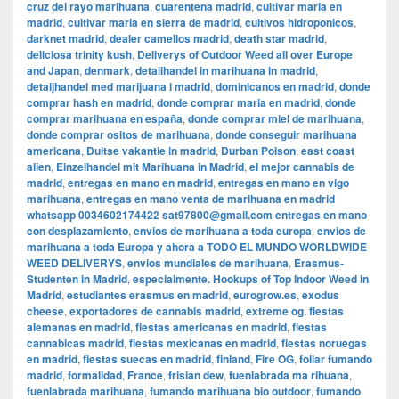
cruz del rayo marihuana
,
cuarentena madrid
,
cultivar maria en
madrid
,
cultivar maria en sierra de madrid
,
cultivos hidroponicos
,
darknet madrid
,
dealer camellos madrid
,
death star madrid
,
deliciosa trinity kush
,
Deliverys of Outdoor Weed all over Europe
and Japan
,
denmark
,
detailhandel in marihuana in madrid
,
detaljhandel med marijuana i madrid
,
dominicanos en madrid
,
donde
comprar hash en madrid
,
donde comprar maria en madrid
,
donde
comprar marihuana en españa
,
donde comprar miel de marihuana
,
donde comprar ositos de marihuana
,
donde conseguir marihuana
americana
,
Duitse vakantie in madrid
,
Durban Poison
,
east coast
alien
,
Einzelhandel mit Marihuana in Madrid
,
el mejor cannabis de
madrid
,
entregas en mano en madrid
,
entregas en mano en vigo
marihuana
,
entregas en mano venta de marihuana en madrid
whatsapp 0034602174422 sat97800@gmail.com entregas en mano
con desplazamiento
,
envios de marihuana a toda europa
,
envios de
marihuana a toda Europa y ahora a TODO EL MUNDO WORLDWIDE
WEED DELIVERYS
,
envios mundiales de marihuana
,
Erasmus-
Studenten in Madrid
,
especialmente. Hookups of Top Indoor Weed in
Madrid
,
estudiantes erasmus en madrid
,
eurogrow.es
,
exodus
cheese
,
exportadores de cannabis madrid
,
extreme og
,
fiestas
alemanas en madrid
,
fiestas americanas en madrid
,
fiestas
cannabicas madrid
,
fiestas mexicanas en madrid
,
fiestas noruegas
en madrid
,
fiestas suecas en madrid
,
finland
,
Fire OG
,
follar fumando
madrid
,
formalidad
,
France
,
frisian dew
,
fuenlabrada ma rihuana
,
fuenlabrada marihuana
,
fumando marihuana bio outdoor
,
fumando