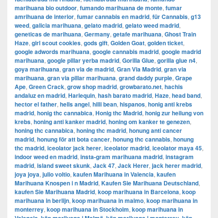
marihuana bio outdoor
,
fumando marihuana de monte
,
fumar
amrihuana de interior
,
fumar cannabis en madrid
,
für Cannabis
,
g13
weed
,
galicia marihuana
,
gelato madrid
,
gelato weed madrid
,
geneticas de marihuana
,
Germany
,
getafe marihuana
,
Ghost Train
Haze
,
girl scout cookies
,
gods gift
,
Golden Goat
,
golden ticket
,
google adwords marihuana
,
google cannabis madrid
,
google madrid
marihuana
,
google pillar yerba madrid
,
Gorilla Glue
,
gorilla glue n4
,
goya marihuana
,
gran via de madrid
,
​​Gran Via Madrid
,
gran via
marihuana
,
gran via pillar marihuana
,
grand daddy purple
,
Grape
Ape
,
Green Crack
,
grow shop madrid
,
growbarato.net
,
hachis
andaluz en madrid
,
Harlequin
,
hash barato madrid
,
Haze
,
head band
,
hector el father
,
hells angel
,
hilli bean
,
hispanos
,
honig anti krebs
madrid
,
honig thc cannabica
,
Honig thc Madrid
,
honig zur heilung von
krebs
,
honing anti kanker madrid
,
honing om kanker te genezen
,
honing thc cannabica
,
honing thc madrid
,
honung anti cancer
madrid
,
honung för att bota cancer
,
honung thc cannabis
,
honung
thc madrid
,
iceolator jack herer
,
iceolator madrid
,
iceolator maya 45
,
indoor weed en madrid
,
insta-gram marihuana madrid
,
instagram
madrid
,
island sweet skunk
,
Jack 47
,
Jack Herer
,
jack herer madrid
,
joya joya
,
julio voltio
,
kaufen Marihuana in Valencia
,
kaufen
Marihuana Knospen i n Madrid
,
Kaufen Sie Marihuana Deutschland
,
kaufen Sie Marihuana Madrid
,
koop marihuana in Barcelona
,
koop
marihuana in berlijn
,
koop marihuana in malmo
,
koop marihuana in
monterrey
,
koop marihuana in Stockholm
,
​​koop marihuana in
,
,
,