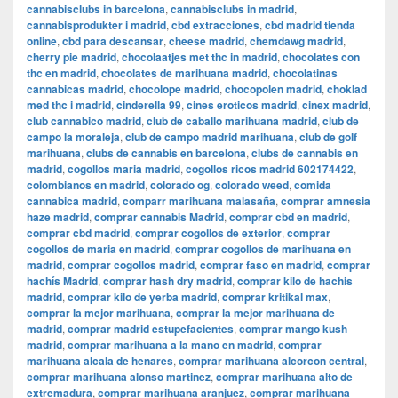
cannabisclubs in barcelona
,
cannabisclubs in madrid
,
cannabisprodukter i madrid
,
cbd extracciones
,
cbd madrid tienda
online
,
cbd para descansar
,
cheese madrid
,
chemdawg madrid
,
cherry pie madrid
,
chocolaatjes met thc in madrid
,
chocolates con
thc en madrid
,
chocolates de marihuana madrid
,
chocolatinas
cannabicas madrid
,
chocolope madrid
,
chocopolen madrid
,
choklad
med thc i madrid
,
cinderella 99
,
cines eroticos madrid
,
cinex madrid
,
club cannabico madrid
,
club de caballo marihuana madrid
,
club de
campo la moraleja
,
club de campo madrid marihuana
,
club de golf
marihuana
,
clubs de cannabis en barcelona
,
clubs de cannabis en
madrid
,
cogollos maria madrid
,
cogollos ricos madrid 602174422
,
colombianos en madrid
,
colorado og
,
colorado weed
,
comida
cannabica madrid
,
comparr marihuana malasaña
,
comprar amnesia
haze madrid
,
comprar cannabis Madrid
,
comprar cbd en madrid
,
comprar cbd madrid
,
comprar cogollos de exterior
,
comprar
cogollos de maria en madrid
,
comprar cogollos de marihuana en
madrid
,
comprar cogollos madrid
,
comprar faso en madrid
,
comprar
hachís Madrid
,
comprar hash dry madrid
,
comprar kilo de hachis
madrid
,
comprar kilo de yerba madrid
,
comprar kritikal max
,
comprar la mejor marihuana
,
comprar la mejor marihuana de
madrid
,
comprar madrid estupefacientes
,
comprar mango kush
madrid
,
comprar marihuana a la mano en madrid
,
comprar
marihuana alcala de henares
,
comprar marihuana alcorcon central
,
comprar marihuana alonso martinez
,
comprar marihuana alto de
extremadura
,
comprar marihuana aranjuez
,
comprar marihuana