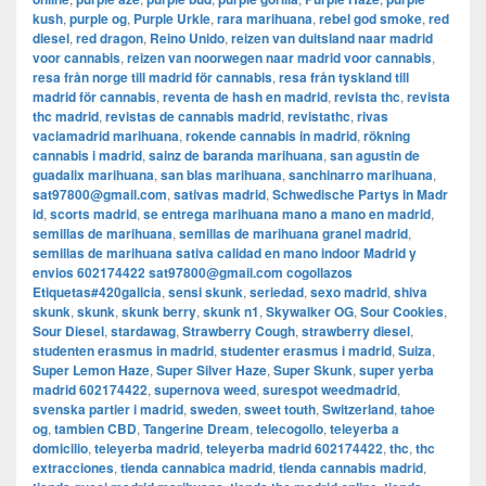
kush
,
purple og
,
Purple Urkle
,
rara marihuana
,
rebel god smoke
,
red
diesel
,
red dragon
,
Reino Unido
,
reizen van duitsland naar madrid
voor cannabis
,
reizen van noorwegen naar madrid voor cannabis
,
resa från norge till madrid för cannabis
,
resa från tyskland till
madrid för cannabis
,
reventa de hash en madrid
,
revista thc
,
revista
thc madrid
,
revistas de cannabis madrid
,
revistathc
,
rivas
vaciamadrid marihuana
,
rokende cannabis in madrid
,
rökning
cannabis i madrid
,
sainz de baranda marihuana
,
san agustin de
guadalix marihuana
,
san blas marihuana
,
sanchinarro marihuana
,
sat97800@gmail.com
,
sativas madrid
,
Schwedische Partys in Madr
id
,
scorts madrid
,
se entrega marihuana mano a mano en madrid
,
semillas de marihuana
,
semillas de marihuana granel madrid
,
semillas de marihuana sativa calidad en mano indoor Madrid y
envios 602174422 sat97800@gmail.com cogollazos
Etiquetas#420galicia
,
sensi skunk
,
seriedad
,
sexo madrid
,
shiva
skunk
,
skunk
,
skunk berry
,
skunk n1
,
Skywalker OG
,
Sour Cookies
,
Sour Diesel
,
stardawag
,
Strawberry Cough
,
strawberry diesel
,
studenten erasmus in madrid
,
studenter erasmus i madrid
,
Suiza
,
Super Lemon Haze
,
Super Silver Haze
,
Super Skunk
,
super yerba
madrid 602174422
,
supernova weed
,
surespot weedmadrid
,
svenska partier i madrid
,
sweden
,
sweet touth
,
Switzerland
,
tahoe
og
,
tambien CBD
,
Tangerine Dream
,
telecogollo
,
teleyerba a
domicilio
,
teleyerba madrid
,
teleyerba madrid 602174422
,
thc
,
thc
extracciones
,
tienda cannabica madrid
,
tienda cannabis madrid
,