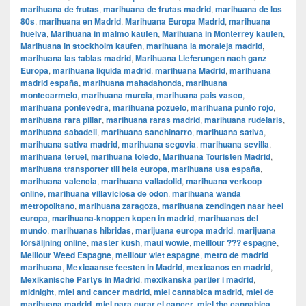
marihuana de frutas
,
marihuana de frutas madrid
,
marihuana de los
80s
,
marihuana en Madrid
,
Marihuana Europa Madrid
,
marihuana
huelva
,
Marihuana in malmo kaufen
,
Marihuana in Monterrey kaufen
,
Marihuana in stockholm kaufen
,
marihuana la moraleja madrid
,
marihuana las tablas madrid
,
Marihuana Lieferungen nach ganz
Europa
,
marihuana liquida madrid
,
marihuana Madrid
,
marihuana
madrid españa
,
marihuana mahadahonda
,
marihuana
montecarmelo
,
marihuana murcia
,
marihuana pais vasco
,
marihuana pontevedra
,
marihuana pozuelo
,
marihuana punto rojo
,
marihuana rara pillar
,
marihuana raras madrid
,
marihuana rudelaris
,
marihuana sabadell
,
marihuana sanchinarro
,
marihuana sativa
,
marihuana sativa madrid
,
marihuana segovia
,
marihuana sevilla
,
marihuana teruel
,
marihuana toledo
,
Marihuana Touristen Madrid
,
marihuana transporter till hela europa
,
marihuana usa españa
,
marihuana valencia
,
marihuana valladolid
,
marihuana verkoop
online
,
marihuana villaviciosa de odon
,
marihuana wanda
metropolitano
,
marihuana zaragoza
,
marihuana zendingen naar heel
europa
,
marihuana-knoppen kopen in madrid
,
marihuanas del
mundo
,
marihuanas hibridas
,
marijuana europa madrid
,
marijuana
försäljning online
,
master kush
,
maui wowie
,
meillour ??? espagne
,
Meillour Weed Espagne
,
meillour wiet espagne
,
metro de madrid
marihuana
,
Mexicaanse feesten in Madrid
,
mexicanos en madrid
,
Mexikanische Partys in Madrid
,
mexikanska partier i madrid
,
midnight
,
miel anti cancer madrid
,
miel cannabica madrid
,
miel de
marihuana madrid
,
miel para curar el cancer
,
miel thc cannabica
,