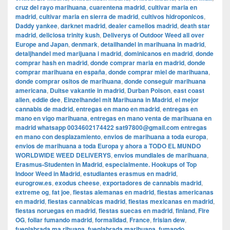
cruz del rayo marihuana
,
cuarentena madrid
,
cultivar maria en
madrid
,
cultivar maria en sierra de madrid
,
cultivos hidroponicos
,
Daddy yankee
,
darknet madrid
,
dealer camellos madrid
,
death star
madrid
,
deliciosa trinity kush
,
Deliverys of Outdoor Weed all over
Europe and Japan
,
denmark
,
detailhandel in marihuana in madrid
,
detaljhandel med marijuana i madrid
,
dominicanos en madrid
,
donde
comprar hash en madrid
,
donde comprar maria en madrid
,
donde
comprar marihuana en españa
,
donde comprar miel de marihuana
,
donde comprar ositos de marihuana
,
donde conseguir marihuana
americana
,
Duitse vakantie in madrid
,
Durban Poison
,
east coast
alien
,
eddie dee
,
Einzelhandel mit Marihuana in Madrid
,
el mejor
cannabis de madrid
,
entregas en mano en madrid
,
entregas en
mano en vigo marihuana
,
entregas en mano venta de marihuana en
madrid whatsapp 0034602174422 sat97800@gmail.com entregas
en mano con desplazamiento
,
envios de marihuana a toda europa
,
envios de marihuana a toda Europa y ahora a TODO EL MUNDO
WORLDWIDE WEED DELIVERYS
,
envios mundiales de marihuana
,
Erasmus-Studenten in Madrid
,
especialmente. Hookups of Top
Indoor Weed in Madrid
,
estudiantes erasmus en madrid
,
eurogrow.es
,
exodus cheese
,
exportadores de cannabis madrid
,
extreme og
,
fat joe
,
fiestas alemanas en madrid
,
fiestas americanas
en madrid
,
fiestas cannabicas madrid
,
fiestas mexicanas en madrid
,
fiestas noruegas en madrid
,
fiestas suecas en madrid
,
finland
,
Fire
OG
,
follar fumando madrid
,
formalidad
,
France
,
frisian dew
,
fuenlabrada ma rihuana
,
fuenlabrada marihuana
,
fumando