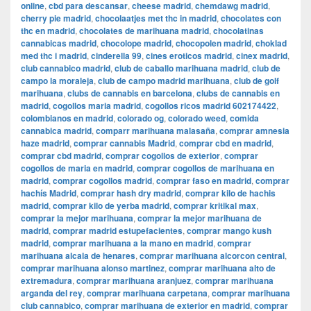
online
,
cbd para descansar
,
cheese madrid
,
chemdawg madrid
,
cherry pie madrid
,
chocolaatjes met thc in madrid
,
chocolates con
thc en madrid
,
chocolates de marihuana madrid
,
chocolatinas
cannabicas madrid
,
chocolope madrid
,
chocopolen madrid
,
choklad
med thc i madrid
,
cinderella 99
,
cines eroticos madrid
,
cinex madrid
,
club cannabico madrid
,
club de caballo marihuana madrid
,
club de
campo la moraleja
,
club de campo madrid marihuana
,
club de golf
marihuana
,
clubs de cannabis en barcelona
,
clubs de cannabis en
madrid
,
cogollos maria madrid
,
cogollos ricos madrid 602174422
,
colombianos en madrid
,
colorado og
,
colorado weed
,
comida
cannabica madrid
,
comparr marihuana malasaña
,
comprar amnesia
haze madrid
,
comprar cannabis Madrid
,
comprar cbd en madrid
,
comprar cbd madrid
,
comprar cogollos de exterior
,
comprar
cogollos de maria en madrid
,
comprar cogollos de marihuana en
madrid
,
comprar cogollos madrid
,
comprar faso en madrid
,
comprar
hachís Madrid
,
comprar hash dry madrid
,
comprar kilo de hachis
madrid
,
comprar kilo de yerba madrid
,
comprar kritikal max
,
comprar la mejor marihuana
,
comprar la mejor marihuana de
madrid
,
comprar madrid estupefacientes
,
comprar mango kush
madrid
,
comprar marihuana a la mano en madrid
,
comprar
marihuana alcala de henares
,
comprar marihuana alcorcon central
,
comprar marihuana alonso martinez
,
comprar marihuana alto de
extremadura
,
comprar marihuana aranjuez
,
comprar marihuana
arganda del rey
,
comprar marihuana carpetana
,
comprar marihuana
club cannabico
,
comprar marihuana de exterior en madrid
,
comprar