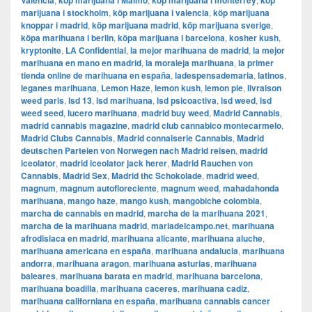
Valencia
köp marijuana i Malmö
köp marijuana i monterrey
köp
marijuana i stockholm
,
​​köp marijuana i valencia
,
köp marijuana
knoppar i madrid
,
köp marijuana madrid
,
köp marijuana sverige
,
köpa marihuana i berlin
,
köpa marijuana i barcelona
,
kosher kush
,
kryptonite
,
LA Confidential
,
la mejor marihuana de madrid
,
la mejor
marihuana en mano en madrid
,
la moraleja marihuana
,
la primer
tienda online de marihuana en españa
,
ladespensademaria
,
latinos
,
leganes marihuana
,
Lemon Haze
,
lemon kush
,
lemon pie
,
livraison
weed paris
,
lsd 13
,
lsd marihuana
,
lsd psicoactiva
,
lsd weed
,
lsd
weed seed
,
lucero marihuana
,
madrid buy weed
,
Madrid Cannabis
,
madrid cannabis magazine
,
madrid club cannabico montecarmelo
,
Madrid Clubs Cannabis
,
Madrid connaiserie Cannabis
,
Madrid
deutschen Parteien von Norwegen nach Madrid reisen
,
madrid
iceolator
,
madrid iceolator jack herer
,
Madrid Rauchen von
Cannabis
,
Madrid Sex
,
Madrid thc Schokolade
,
madrid weed
,
magnum
,
magnum autofloreciente
,
magnum weed
,
mahadahonda
marihuana
,
mango haze
,
mango kush
,
mangobiche colombia
,
marcha de cannabis en madrid
,
marcha de la marihuana 2021
,
marcha de la marihuana madrid
,
mariadelcampo.net
,
marihuana
afrodisiaca en madrid
,
marihuana alicante
,
marihuana aluche
,
marihuana americana en españa
,
marihuana andalucia
,
marihuana
andorra
,
marihuana aragon
,
marihuana asturias
,
marihuana
baleares
,
marihuana barata en madrid
,
marihuana barcelona
,
marihuana boadilla
,
marihuana caceres
,
marihuana cadiz
,
marihuana californiana en españa
,
marihuana cannabis cancer