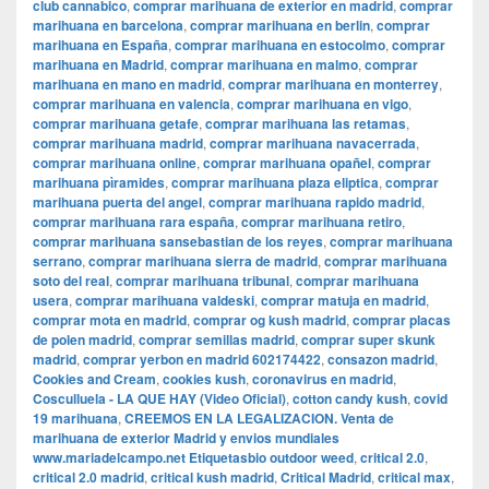
club cannabico
,
comprar marihuana de exterior en madrid
,
comprar
marihuana en barcelona
,
comprar marihuana en berlin
,
comprar
marihuana en España
,
comprar marihuana en estocolmo
,
comprar
marihuana en Madrid
,
comprar marihuana en malmo
,
comprar
marihuana en mano en madrid
,
comprar marihuana en monterrey
,
comprar marihuana en valencia
,
comprar marihuana en vigo
,
comprar marihuana getafe
,
comprar marihuana las retamas
,
comprar marihuana madrid
,
comprar marihuana navacerrada
,
comprar marihuana online
,
comprar marihuana opañel
,
comprar
marihuana pìramides
,
comprar marihuana plaza eliptica
,
comprar
marihuana puerta del angel
,
comprar marihuana rapido madrid
,
comprar marihuana rara españa
,
comprar marihuana retiro
,
comprar marihuana sansebastian de los reyes
,
comprar marihuana
serrano
,
comprar marihuana sierra de madrid
,
comprar marihuana
soto del real
,
comprar marihuana tribunal
,
comprar marihuana
usera
,
comprar marihuana valdeski
,
comprar matuja en madrid
,
comprar mota en madrid
,
comprar og kush madrid
,
comprar placas
de polen madrid
,
comprar semillas madrid
,
comprar super skunk
madrid
,
comprar yerbon en madrid 602174422
,
consazon madrid
,
Cookies and Cream
,
cookies kush
,
coronavirus en madrid
,
Cosculluela - LA QUE HAY (Video Oficial)
,
cotton candy kush
,
covid
19 marihuana
,
CREEMOS EN LA LEGALIZACION. Venta de
marihuana de exterior Madrid y envios mundiales
www.mariadelcampo.net Etiquetasbio outdoor weed
,
critical 2.0
,
critical 2.0 madrid
,
critical kush madrid
,
Critical Madrid
,
critical max
,