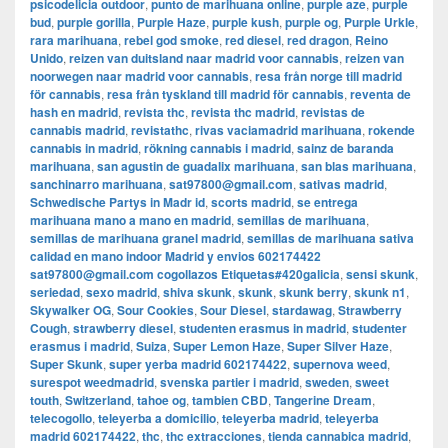
psicodelicia outdoor
,
punto de marihuana online
,
purple aze
,
purple
bud
,
purple gorilla
,
Purple Haze
,
purple kush
,
purple og
,
Purple Urkle
,
rara marihuana
,
rebel god smoke
,
red diesel
,
red dragon
,
Reino
Unido
,
reizen van duitsland naar madrid voor cannabis
,
reizen van
noorwegen naar madrid voor cannabis
,
resa från norge till madrid
för cannabis
,
resa från tyskland till madrid för cannabis
,
reventa de
hash en madrid
,
revista thc
,
revista thc madrid
,
revistas de
cannabis madrid
,
revistathc
,
rivas vaciamadrid marihuana
,
rokende
cannabis in madrid
,
rökning cannabis i madrid
,
sainz de baranda
marihuana
,
san agustin de guadalix marihuana
,
san blas marihuana
,
sanchinarro marihuana
,
sat97800@gmail.com
,
sativas madrid
,
Schwedische Partys in Madr id
,
scorts madrid
,
se entrega
marihuana mano a mano en madrid
,
semillas de marihuana
,
semillas de marihuana granel madrid
,
semillas de marihuana sativa
calidad en mano indoor Madrid y envios 602174422
sat97800@gmail.com cogollazos Etiquetas#420galicia
,
sensi skunk
,
seriedad
,
sexo madrid
,
shiva skunk
,
skunk
,
skunk berry
,
skunk n1
,
Skywalker OG
,
Sour Cookies
,
Sour Diesel
,
stardawag
,
Strawberry
Cough
,
strawberry diesel
,
studenten erasmus in madrid
,
studenter
erasmus i madrid
,
Suiza
,
Super Lemon Haze
,
Super Silver Haze
,
Super Skunk
,
super yerba madrid 602174422
,
supernova weed
,
surespot weedmadrid
,
svenska partier i madrid
,
sweden
,
sweet
touth
,
Switzerland
,
tahoe og
,
tambien CBD
,
Tangerine Dream
,
telecogollo
,
teleyerba a domicilio
,
teleyerba madrid
,
teleyerba
madrid 602174422
,
thc
,
thc extracciones
,
tienda cannabica madrid
,