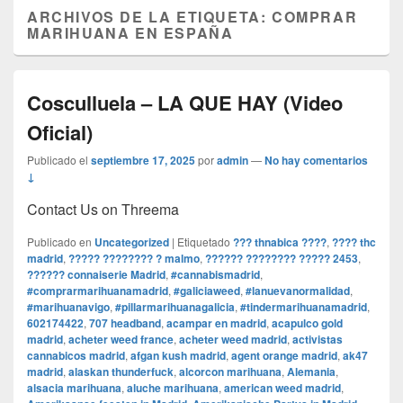
ARCHIVOS DE LA ETIQUETA:
COMPRAR
MARIHUANA EN ESPAÑA
Cosculluela – LA QUE HAY (Video
Oficial)
Publicado el
septiembre 17, 2025
por
admin
—
No hay comentarios
↓
Contact Us on Threema
Publicado en
Uncategorized
|
Etiquetado
??? thnabica ????
,
???? thc
madrid
,
????? ???????? ? malmo
,
?????? ???????? ????? 2453
,
?????? connaiserie Madrid
,
#cannabismadrid
,
#comprarmarihuanamadrid
,
#galiciaweed
,
#lanuevanormalidad
,
#marihuanavigo
,
#pillarmarihuanagalicia
,
#tindermarihuanamadrid
,
602174422
,
707 headband
,
acampar en madrid
,
acapulco gold
madrid
,
acheter weed france
,
acheter weed madrid
,
activistas
cannabicos madrid
,
afgan kush madrid
,
agent orange madrid
,
ak47
madrid
,
alaskan thunderfuck
,
alcorcon marihuana
,
Alemania
,
alsacia marihuana
,
aluche marihuana
,
american weed madrid
,