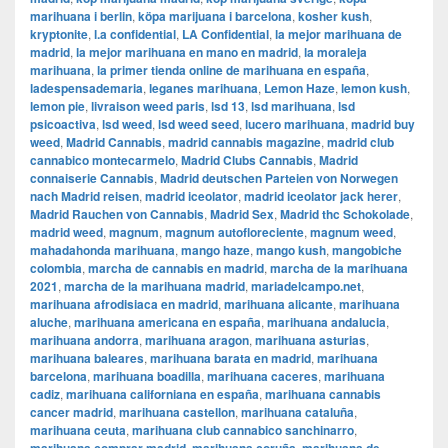
marihuana i berlin
,
köpa marijuana i barcelona
,
kosher kush
,
kryptonite
,
l.a confidential
,
LA Confidential
,
la mejor marihuana de
madrid
,
la mejor marihuana en mano en madrid
,
la moraleja
marihuana
,
la primer tienda online de marihuana en españa
,
ladespensademaria
,
leganes marihuana
,
Lemon Haze
,
lemon kush
,
lemon pie
,
livraison weed paris
,
lsd 13
,
lsd marihuana
,
lsd
psicoactiva
,
lsd weed
,
lsd weed seed
,
lucero marihuana
,
madrid buy
weed
,
Madrid Cannabis
,
madrid cannabis magazine
,
madrid club
cannabico montecarmelo
,
Madrid Clubs Cannabis
,
Madrid
connaiserie Cannabis
,
Madrid deutschen Parteien von Norwegen
nach Madrid reisen
,
madrid iceolator
,
madrid iceolator jack herer
,
Madrid Rauchen von Cannabis
,
Madrid Sex
,
Madrid thc Schokolade
,
madrid weed
,
magnum
,
magnum autofloreciente
,
magnum weed
,
mahadahonda marihuana
,
mango haze
,
mango kush
,
mangobiche
colombia
,
marcha de cannabis en madrid
,
marcha de la marihuana
2021
,
marcha de la marihuana madrid
,
mariadelcampo.net
,
marihuana afrodisiaca en madrid
,
marihuana alicante
,
marihuana
aluche
,
marihuana americana en españa
,
marihuana andalucia
,
marihuana andorra
,
marihuana aragon
,
marihuana asturias
,
marihuana baleares
,
marihuana barata en madrid
,
marihuana
barcelona
,
marihuana boadilla
,
marihuana caceres
,
marihuana
cadiz
,
marihuana californiana en españa
,
marihuana cannabis
cancer madrid
,
marihuana castellon
,
marihuana cataluña
,
marihuana ceuta
,
marihuana club cannabico sanchinarro
,
,
,