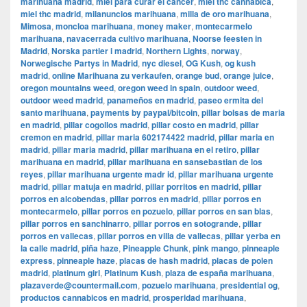
marihuana madrid
,
miel para curar el cancer
,
miel thc cannabica
,
miel thc madrid
,
milanuncios marihuana
,
milla de oro marihuana
,
Mimosa
,
moncloa marihuana
,
money maker
,
montecarmelo
marihuana
,
navacerrada cultivo marihuana
,
Noorse feesten in
Madrid
,
Norska partier i madrid
,
Northern Lights
,
norway
,
Norwegische Partys in Madrid
,
nyc diesel
,
OG Kush
,
og kush
madrid
,
online Marihuana zu verkaufen
,
orange bud
,
orange juice
,
oregon mountains weed
,
oregon weed in spain
,
outdoor weed
,
outdoor weed madrid
,
panameños en madrid
,
paseo ermita del
santo marihuana
,
payments by paypal/bitcoin
,
pillar bolsas de maria
en madrid
,
pillar cogollos madrid
,
pillar costo en madrid
,
pillar
cremon en madrid
,
pillar maria 602174422 madrid
,
pillar maria en
madrid
,
pillar maria madrid
,
pillar marihuana en el retiro
,
pillar
marihuana en madrid
,
pillar marihuana en sansebastian de los
reyes
,
pillar marihuana urgente madr id
,
pillar marihuana urgente
madrid
,
pillar matuja en madrid
,
pillar porritos en madrid
,
pillar
porros en alcobendas
,
pillar porros en madrid
,
pillar porros en
montecarmelo
,
pillar porros en pozuelo
,
pillar porros en san blas
,
pillar porros en sanchinarro
,
pillar porros en sotogrande
,
pillar
porros en vallecas
,
pillar porros en villa de vallecas
,
pillar yerba en
la calle madrid
,
piña haze
,
Pineapple Chunk
,
pink mango
,
pinneaple
express
,
pinneaple haze
,
placas de hash madrid
,
placas de polen
madrid
,
platinum girl
,
Platinum Kush
,
plaza de españa marihuana
,
plazaverde@countermail.com
,
pozuelo marihuana
,
presidential og
,
productos cannabicos en madrid
,
prosperidad marihuana
,