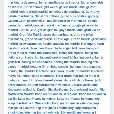
marihuana de monte
,
fumar amrihuana de interior
,
fumar cannabis
en madrid
,
für Cannabis
,
g13 weed
,
galicia marihuana
,
gelato
madrid
,
gelato weed madrid
,
geneticas de marihuana
,
Germany
,
getafe marihuana
,
Ghost Train Haze
,
girl scout cookies
,
gods gift
,
Golden Goat
,
golden ticket
,
google adwords marihuana
,
google
cannabis madrid
,
google madrid marihuana
,
google pillar yerba
madrid
,
Gorilla Glue
,
gorilla glue n4
,
goya marihuana
,
gran via de
madrid
,
​​Gran Via Madrid
,
gran via marihuana
,
gran via pillar
marihuana
,
grand daddy purple
,
Grape Ape
,
Green Crack
,
grow shop
madrid
,
growbarato.net
,
hachis andaluz en madrid
,
Harlequin
,
hash
barato madrid
,
Haze
,
head band
,
hells angel
,
hilli bean
,
honig anti
krebs madrid
,
honig thc cannabica
,
Honig thc Madrid
,
honig zur
heilung von krebs
,
honing anti kanker madrid
,
honing om kanker te
genezen
,
honing thc cannabica
,
honing thc madrid
,
honung anti
cancer madrid
,
honung för att bota cancer
,
honung thc cannabis
,
honung thc madrid
,
iceolator jack herer
,
iceolator madrid
,
iceolator
maya 45
,
indoor weed en madrid
,
insta-gram marihuana madrid
,
instagram madrid
,
island sweet skunk
,
Jack 47
,
Jack Herer
,
jack
herer madrid
,
kaufen Marihuana in Valencia
,
kaufen Marihuana
Knospen i n Madrid
,
Kaufen Sie Marihuana Deutschland
,
kaufen Sie
Marihuana Madrid
,
koop marihuana in Barcelona
,
koop marihuana in
berlijn
,
koop marihuana in malmo
,
koop marihuana in monterrey
,
koop marihuana in Stockholm
,
​​koop marihuana in Valencia
,
köp
marijuana i Malmö
,
köp marijuana i monterrey
,
köp marijuana i
stockholm
,
​​köp marijuana i valencia
,
köp marijuana knoppar i