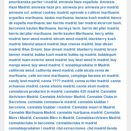
amerikanska partier i madrid
,
amnesia haze española
,
Amnesia
Haze Madrid
,
amnesia haze pro
,
amnesia pro
,
amnesia pro madrid
,
amnesia xxl
,
animal cookies madrid
,
aprende a cultivar marihuana
,
arguelles marihuana
,
badoo marihuana
,
banana kush madrid
,
banco
de españa marihuana
,
bar hachis madrid
,
bar madrid alcorcon hash
,
barcelona kaufen Marihuana
,
barneys farm
,
barrio del pilar madrid
,
barrio del pilar marihuana
,
berlin kaufen Marihuana
,
berry white
madrid
,
best weed madrid
,
bitcoin weed madrid
,
blackberry kush
madrid
,
blissful wizard madrid
,
blue cheese madrid
,
blue diesel
madrid
,
Blue Dream
,
blue dream madrid
,
blueberry madrid
,
bruce
banner madrid
,
bubba kush madrid
,
bubba og madrid
,
bubblegum
madrid
,
buen exterior weed madrid
,
buy best weed in madrid
,
buy
mango weed
,
buy weed madrid
,
C annabisprodukte in Madrid
,
california weed
,
california weed madrid
,
calle alcala venta de
marihuana
,
calle serrano marihuana
,
campings baratos en madrid
,
candy land madrid
,
canna ???? madrid
,
canna schiet madrid
,
canna
schuesse madrid
,
canna shoots madrid
,
canna skott madrid
,
cannabicos producten in madrid
,
cannabis 420 madrid
,
Cannabis
Aktivisten Madrid
,
Cannabis Aktivister Madrid
,
Cannabis Clubs in
Barcelona
,
cannabis connaiserie madrid
,
cannabis klubbar i
barcelona
,
cannabis klubbar i madrid
,
Cannabis maart in Madrid
,
Cannabis Marihuana Madrid
,
cannabis marijuana madrid
,
Cannabis
Mars i Madrid
,
Cannabis März in Madrid
,
Cannabisactivisten Madrid
,
cannabisclubs in barcelona
,
cannabisclubs in madrid
,
cannabisprodukter i madrid
,
cbd extracciones
,
cbd madrid tienda