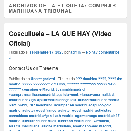
ARCHIVOS DE LA ETIQUETA:
COMPRAR
MARIHUANA TRIBUNAL
Cosculluela – LA QUE HAY (Video
Oficial)
Publicado el
septiembre 17, 2025
por
admin
—
No hay comentarios
↓
Contact Us on Threema
Publicado en
Uncategorized
|
Etiquetado
??? thnabica ????
,
???? thc
madrid
,
????? ???????? ? malmo
,
?????? ???????? ????? 2453
,
?????? connaiserie Madrid
,
#cannabismadrid
,
#comprarmarihuanamadrid
,
#galiciaweed
,
#lanuevanormalidad
,
#marihuanavigo
,
#pillarmarihuanagalicia
,
#tindermarihuanamadrid
,
602174422
,
707 headband
,
acampar en madrid
,
acapulco gold
madrid
,
acheter weed france
,
acheter weed madrid
,
activistas
cannabicos madrid
,
afgan kush madrid
,
agent orange madrid
,
ak47
madrid
,
alaskan thunderfuck
,
alcorcon marihuana
,
Alemania
,
alsacia marihuana
,
aluche marihuana
,
american weed madrid
,