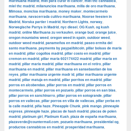
marihuana madrid
,
miel para curar el cancer
,
miel thc cannabica
,
miel thc madrid
,
milanuncios marihuana
,
milla de oro marihuana
,
Mimosa
,
moncloa marihuana
,
money maker
,
montecarmelo
marihuana
,
navacerrada cultivo marihuana
,
Noorse feesten in
Madrid
,
Norska partier i madrid
,
Northern Lights
,
norway
,
Norwegische Partys in Madrid
,
nyc diesel
,
OG Kush
,
og kush
madrid
,
online Marihuana zu verkaufen
,
orange bud
,
orange juice
,
oregon mountains weed
,
oregon weed in spain
,
outdoor weed
,
outdoor weed madrid
,
panameños en madrid
,
paseo ermita del
santo marihuana
,
payments by paypal/bitcoin
,
pillar bolsas de maria
en madrid
,
pillar cogollos madrid
,
pillar costo en madrid
,
pillar
cremon en madrid
,
pillar maria 602174422 madrid
,
pillar maria en
madrid
,
pillar maria madrid
,
pillar marihuana en el retiro
,
pillar
marihuana en madrid
,
pillar marihuana en sansebastian de los
reyes
,
pillar marihuana urgente madr id
,
pillar marihuana urgente
madrid
,
pillar matuja en madrid
,
pillar porritos en madrid
,
pillar
porros en alcobendas
,
pillar porros en madrid
,
pillar porros en
montecarmelo
,
pillar porros en pozuelo
,
pillar porros en san blas
,
pillar porros en sanchinarro
,
pillar porros en sotogrande
,
pillar
porros en vallecas
,
pillar porros en villa de vallecas
,
pillar yerba en
la calle madrid
,
piña haze
,
Pineapple Chunk
,
pink mango
,
pinneaple
express
,
pinneaple haze
,
placas de hash madrid
,
placas de polen
madrid
,
platinum girl
,
Platinum Kush
,
plaza de españa marihuana
,
plazaverde@countermail.com
,
pozuelo marihuana
,
presidential og
,
productos cannabicos en madrid
,
prosperidad marihuana
,