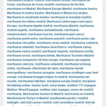
marihuana comprar madrid
marihuana coruña
marihuana de
frutas
,
marihuana de frutas madrid
,
marihuana de los 80s
,
marihuana en Madrid
,
Marihuana Europa Madrid
,
marihuana huelva
,
Marihuana in malmo kaufen
,
Marihuana in Monterrey kaufen
,
Marihuana in stockholm kaufen
,
marihuana la moraleja madrid
,
marihuana las tablas madrid
,
Marihuana Lieferungen nach ganz
Europa
,
marihuana liquida madrid
,
marihuana Madrid
,
marihuana
madrid españa
,
marihuana mahadahonda
,
marihuana
montecarmelo
,
marihuana murcia
,
marihuana pais vasco
,
marihuana pontevedra
,
marihuana pozuelo
,
marihuana punto rojo
,
marihuana rara pillar
,
marihuana raras madrid
,
marihuana rudelaris
,
marihuana sabadell
,
marihuana sanchinarro
,
marihuana sativa
,
marihuana sativa madrid
,
marihuana segovia
,
marihuana sevilla
,
marihuana teruel
,
marihuana toledo
,
Marihuana Touristen Madrid
,
marihuana transporter till hela europa
,
marihuana usa españa
,
marihuana valencia
,
marihuana valladolid
,
marihuana verkoop
online
,
marihuana villaviciosa de odon
,
marihuana wanda
metropolitano
,
marihuana zaragoza
,
marihuana zendingen naar heel
europa
,
marihuana-knoppen kopen in madrid
,
marihuanas del
mundo
,
marihuanas hibridas
,
marijuana europa madrid
,
marijuana
försäljning online
,
master kush
,
maui wowie
,
meillour ??? espagne
,
Meillour Weed Espagne
,
meillour wiet espagne
,
metro de madrid
marihuana
,
Mexicaanse feesten in Madrid
,
mexicanos en madrid
,
Mexikanische Partys in Madrid
,
mexikanska partier i madrid
,
midnight
,
miel anti cancer madrid
,
miel cannabica madrid
,
miel de