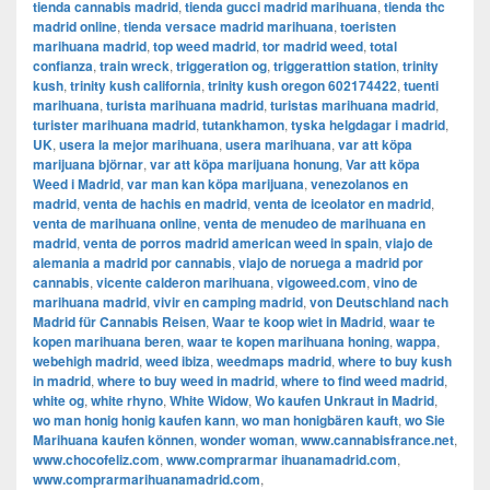
tienda cannabis madrid
,
tienda gucci madrid marihuana
,
tienda thc
madrid online
,
tienda versace madrid marihuana
,
toeristen
marihuana madrid
,
top weed madrid
,
tor madrid weed
,
total
confianza
,
train wreck
,
triggeration og
,
triggerattion station
,
trinity
kush
,
trinity kush california
,
trinity kush oregon 602174422
,
tuenti
marihuana
,
turista marihuana madrid
,
turistas marihuana madrid
,
turister marihuana madrid
,
tutankhamon
,
tyska helgdagar i madrid
,
UK
,
usera la mejor marihuana
,
usera marihuana
,
var att köpa
marijuana björnar
,
var att köpa marijuana honung
,
Var att köpa
Weed i Madrid
,
var man kan köpa marijuana
,
venezolanos en
madrid
,
venta de hachis en madrid
,
venta de iceolator en madrid
,
venta de marihuana online
,
venta de menudeo de marihuana en
madrid
,
venta de porros madrid american weed in spain
,
viajo de
alemania a madrid por cannabis
,
viajo de noruega a madrid por
cannabis
,
vicente calderon marihuana
,
vigoweed.com
,
vino de
marihuana madrid
,
vivir en camping madrid
,
von Deutschland nach
Madrid für Cannabis Reisen
,
Waar te koop wiet in Madrid
,
waar te
kopen marihuana beren
,
waar te kopen marihuana honing
,
wappa
,
webehigh madrid
,
weed ibiza
,
weedmaps madrid
,
where to buy kush
in madrid
,
where to buy weed in madrid
,
where to find weed madrid
,
white og
,
white rhyno
,
White Widow
,
Wo kaufen Unkraut in Madrid
,
wo man honig honig kaufen kann
,
wo man honigbären kauft
,
wo Sie
Marihuana kaufen können
,
wonder woman
,
www.cannabisfrance.net
,
www.chocofeliz.com
,
www.comprarmar ihuanamadrid.com
,
www.comprarmarihuanamadrid.com
,