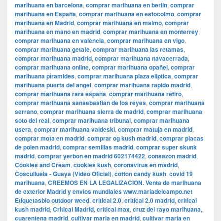
marihuana en barcelona
,
comprar marihuana en berlin
,
comprar
marihuana en España
,
comprar marihuana en estocolmo
,
comprar
marihuana en Madrid
,
comprar marihuana en malmo
,
comprar
marihuana en mano en madrid
,
comprar marihuana en monterrey
,
comprar marihuana en valencia
,
comprar marihuana en vigo
,
comprar marihuana getafe
,
comprar marihuana las retamas
,
comprar marihuana madrid
,
comprar marihuana navacerrada
,
comprar marihuana online
,
comprar marihuana opañel
,
comprar
marihuana pìramides
,
comprar marihuana plaza eliptica
,
comprar
marihuana puerta del angel
,
comprar marihuana rapido madrid
,
comprar marihuana rara españa
,
comprar marihuana retiro
,
comprar marihuana sansebastian de los reyes
,
comprar marihuana
serrano
,
comprar marihuana sierra de madrid
,
comprar marihuana
soto del real
,
comprar marihuana tribunal
,
comprar marihuana
usera
,
comprar marihuana valdeski
,
comprar matuja en madrid
,
comprar mota en madrid
,
comprar og kush madrid
,
comprar placas
de polen madrid
,
comprar semillas madrid
,
comprar super skunk
madrid
,
comprar yerbon en madrid 602174422
,
consazon madrid
,
Cookies and Cream
,
cookies kush
,
coronavirus en madrid
,
Cosculluela - Guaya (Video Oficial)
,
cotton candy kush
,
covid 19
marihuana
,
CREEMOS EN LA LEGALIZACION. Venta de marihuana
de exterior Madrid y envios mundiales www.mariadelcampo.net
Etiquetasbio outdoor weed
,
critical 2.0
,
critical 2.0 madrid
,
critical
kush madrid
,
Critical Madrid
,
critical max
,
cruz del rayo marihuana
,
cuarentena madrid
,
cultivar maria en madrid
,
cultivar maria en