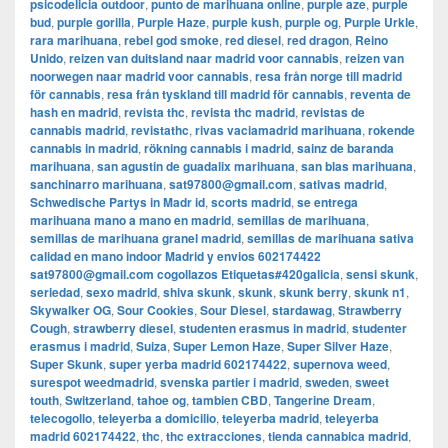
psicodelicia outdoor
,
punto de marihuana online
,
purple aze
,
purple
bud
,
purple gorilla
,
Purple Haze
,
purple kush
,
purple og
,
Purple Urkle
,
rara marihuana
,
rebel god smoke
,
red diesel
,
red dragon
,
Reino
Unido
,
reizen van duitsland naar madrid voor cannabis
,
reizen van
noorwegen naar madrid voor cannabis
,
resa från norge till madrid
för cannabis
,
resa från tyskland till madrid för cannabis
,
reventa de
hash en madrid
,
revista thc
,
revista thc madrid
,
revistas de
cannabis madrid
,
revistathc
,
rivas vaciamadrid marihuana
,
rokende
cannabis in madrid
,
rökning cannabis i madrid
,
sainz de baranda
marihuana
,
san agustin de guadalix marihuana
,
san blas marihuana
,
sanchinarro marihuana
,
sat97800@gmail.com
,
sativas madrid
,
Schwedische Partys in Madr id
,
scorts madrid
,
se entrega
marihuana mano a mano en madrid
,
semillas de marihuana
,
semillas de marihuana granel madrid
,
semillas de marihuana sativa
calidad en mano indoor Madrid y envios 602174422
sat97800@gmail.com cogollazos Etiquetas#420galicia
,
sensi skunk
,
seriedad
,
sexo madrid
,
shiva skunk
,
skunk
,
skunk berry
,
skunk n1
,
Skywalker OG
,
Sour Cookies
,
Sour Diesel
,
stardawag
,
Strawberry
Cough
,
strawberry diesel
,
studenten erasmus in madrid
,
studenter
erasmus i madrid
,
Suiza
,
Super Lemon Haze
,
Super Silver Haze
,
Super Skunk
,
super yerba madrid 602174422
,
supernova weed
,
surespot weedmadrid
,
svenska partier i madrid
,
sweden
,
sweet
touth
,
Switzerland
,
tahoe og
,
tambien CBD
,
Tangerine Dream
,
telecogollo
,
teleyerba a domicilio
,
teleyerba madrid
,
teleyerba
madrid 602174422
,
thc
,
thc extracciones
,
tienda cannabica madrid
,