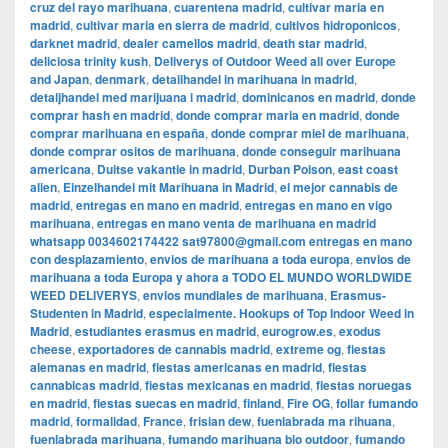
cruz del rayo marihuana
,
cuarentena madrid
,
cultivar maria en
madrid
,
cultivar maria en sierra de madrid
,
cultivos hidroponicos
,
darknet madrid
,
dealer camellos madrid
,
death star madrid
,
deliciosa trinity kush
,
Deliverys of Outdoor Weed all over Europe
and Japan
,
denmark
,
detailhandel in marihuana in madrid
,
detaljhandel med marijuana i madrid
,
dominicanos en madrid
,
donde
comprar hash en madrid
,
donde comprar maria en madrid
,
donde
comprar marihuana en españa
,
donde comprar miel de marihuana
,
donde comprar ositos de marihuana
,
donde conseguir marihuana
americana
,
Duitse vakantie in madrid
,
Durban Poison
,
east coast
alien
,
Einzelhandel mit Marihuana in Madrid
,
el mejor cannabis de
madrid
,
entregas en mano en madrid
,
entregas en mano en vigo
marihuana
,
entregas en mano venta de marihuana en madrid
whatsapp 0034602174422 sat97800@gmail.com entregas en mano
con desplazamiento
,
envios de marihuana a toda europa
,
envios de
marihuana a toda Europa y ahora a TODO EL MUNDO WORLDWIDE
WEED DELIVERYS
,
envios mundiales de marihuana
,
Erasmus-
Studenten in Madrid
,
especialmente. Hookups of Top Indoor Weed in
Madrid
,
estudiantes erasmus en madrid
,
eurogrow.es
,
exodus
cheese
,
exportadores de cannabis madrid
,
extreme og
,
fiestas
alemanas en madrid
,
fiestas americanas en madrid
,
fiestas
cannabicas madrid
,
fiestas mexicanas en madrid
,
fiestas noruegas
en madrid
,
fiestas suecas en madrid
,
finland
,
Fire OG
,
follar fumando
madrid
,
formalidad
,
France
,
frisian dew
,
fuenlabrada ma rihuana
,
fuenlabrada marihuana
,
fumando marihuana bio outdoor
,
fumando