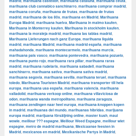
madrid
,
marihuana castellon
,
marihuana cataluña
,
marihuana ceuta
,
marihuana club cannabico sanchinarro
,
marihuana comprar madrid
,
marihuana coruña
,
marihuana de frutas
,
marihuana de frutas
madrid
,
marihuana de los 80s
,
marihuana en Madrid
,
Marihuana
Europa Madrid
,
marihuana huelva
,
Marihuana in malmo kaufen
,
Marihuana in Monterrey kaufen
,
Marihuana in stockholm kaufen
,
marihuana la moraleja madrid
,
marihuana las tablas madrid
,
Marihuana Lieferungen nach ganz Europa
,
marihuana liquida
madrid
,
marihuana Madrid
,
marihuana madrid españa
,
marihuana
mahadahonda
,
marihuana montecarmelo
,
marihuana murcia
,
marihuana pais vasco
,
marihuana pontevedra
,
marihuana pozuelo
,
marihuana punto rojo
,
marihuana rara pillar
,
marihuana raras
madrid
,
marihuana rudelaris
,
marihuana sabadell
,
marihuana
sanchinarro
,
marihuana sativa
,
marihuana sativa madrid
,
marihuana segovia
,
marihuana sevilla
,
marihuana teruel
,
marihuana
toledo
,
Marihuana Touristen Madrid
,
marihuana transporter till hela
europa
,
marihuana usa españa
,
marihuana valencia
,
marihuana
valladolid
,
marihuana verkoop online
,
marihuana villaviciosa de
odon
,
marihuana wanda metropolitano
,
marihuana zaragoza
,
marihuana zendingen naar heel europa
,
marihuana-knoppen kopen
in madrid
,
marihuanas del mundo
,
marihuanas hibridas
,
marijuana
europa madrid
,
marijuana försäljning online
,
master kush
,
maui
wowie
,
meillour ??? espagne
,
Meillour Weed Espagne
,
meillour wiet
espagne
,
metro de madrid marihuana
,
Mexicaanse feesten in
Madrid
,
mexicanos en madrid
,
Mexikanische Partys in Madrid
,