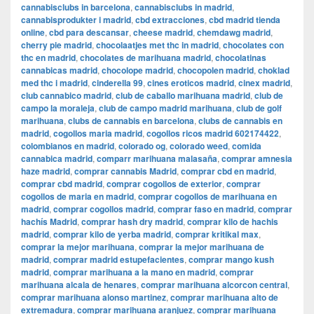
cannabisclubs in barcelona
,
cannabisclubs in madrid
,
cannabisprodukter i madrid
,
cbd extracciones
,
cbd madrid tienda
online
,
cbd para descansar
,
cheese madrid
,
chemdawg madrid
,
cherry pie madrid
,
chocolaatjes met thc in madrid
,
chocolates con
thc en madrid
,
chocolates de marihuana madrid
,
chocolatinas
cannabicas madrid
,
chocolope madrid
,
chocopolen madrid
,
choklad
med thc i madrid
,
cinderella 99
,
cines eroticos madrid
,
cinex madrid
,
club cannabico madrid
,
club de caballo marihuana madrid
,
club de
campo la moraleja
,
club de campo madrid marihuana
,
club de golf
marihuana
,
clubs de cannabis en barcelona
,
clubs de cannabis en
madrid
,
cogollos maria madrid
,
cogollos ricos madrid 602174422
,
colombianos en madrid
,
colorado og
,
colorado weed
,
comida
cannabica madrid
,
comparr marihuana malasaña
,
comprar amnesia
haze madrid
,
comprar cannabis Madrid
,
comprar cbd en madrid
,
comprar cbd madrid
,
comprar cogollos de exterior
,
comprar
cogollos de maria en madrid
,
comprar cogollos de marihuana en
madrid
,
comprar cogollos madrid
,
comprar faso en madrid
,
comprar
hachís Madrid
,
comprar hash dry madrid
,
comprar kilo de hachis
madrid
,
comprar kilo de yerba madrid
,
comprar kritikal max
,
comprar la mejor marihuana
,
comprar la mejor marihuana de
madrid
,
comprar madrid estupefacientes
,
comprar mango kush
madrid
,
comprar marihuana a la mano en madrid
,
comprar
marihuana alcala de henares
,
comprar marihuana alcorcon central
,
comprar marihuana alonso martinez
,
comprar marihuana alto de
extremadura
,
comprar marihuana aranjuez
,
comprar marihuana