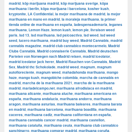
madrid
,
köp marijuana madrid
,
köp marijuana sverige
,
köpa
marihuana i berlin
,
köpa marijuana i barcelona
,
kosher kush
,
kryptonite
,
LA Confidential
,
la mejor marihuana de madrid
,
la mejor
marihuana en mano en madrid
,
la moraleja marihuana
,
la primer
tienda online de marihuana en españa
,
ladespensademaria
,
leganes
marihuana
,
Lemon Haze
,
lemon kush
,
lemon pie
,
livraison weed
paris
,
lsd 13
,
lsd marihuana
,
lsd psicoactiva
,
lsd weed
,
lsd weed
seed
,
lucero marihuana
,
madrid buy weed
,
Madrid Cannabis
,
madrid
cannabis magazine
,
madrid club cannabico montecarmelo
,
Madrid
Clubs Cannabis
,
Madrid connaiserie Cannabis
,
Madrid deutschen
Parteien von Norwegen nach Madrid reisen
,
madrid iceolator
,
madrid iceolator jack herer
,
Madrid Rauchen von Cannabis
,
Madrid
Sex
,
Madrid thc Schokolade
,
madrid weed
,
magnum
,
magnum
autofloreciente
,
magnum weed
,
mahadahonda marihuana
,
mango
haze
,
mango kush
,
mangobiche colombia
,
marcha de cannabis en
madrid
,
marcha de la marihuana 2021
,
marcha de la marihuana
madrid
,
mariadelcampo.net
,
marihuana afrodisiaca en madrid
,
marihuana alicante
,
marihuana aluche
,
marihuana americana en
españa
,
marihuana andalucia
,
marihuana andorra
,
marihuana
aragon
,
marihuana asturias
,
marihuana baleares
,
marihuana barata
en madrid
,
marihuana barcelona
,
marihuana boadilla
,
marihuana
caceres
,
marihuana cadiz
,
marihuana californiana en españa
,
marihuana cannabis cancer madrid
,
marihuana castellon
,
marihuana cataluña
,
marihuana ceuta
,
marihuana club cannabico
sanchinarro
,
marihuana comprar madrid
,
marihuana coruña
,