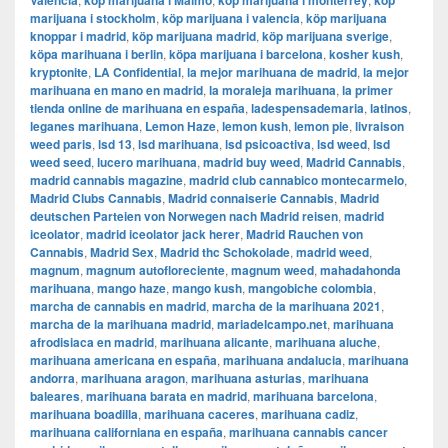
Valencia
köp marijuana i Malmö
köp marijuana i monterrey
köp
marijuana i stockholm
,
​​köp marijuana i valencia
,
köp marijuana
knoppar i madrid
,
köp marijuana madrid
,
köp marijuana sverige
,
köpa marihuana i berlin
,
köpa marijuana i barcelona
,
kosher kush
,
kryptonite
,
LA Confidential
,
la mejor marihuana de madrid
,
la mejor
marihuana en mano en madrid
,
la moraleja marihuana
,
la primer
tienda online de marihuana en españa
,
ladespensademaria
,
latinos
,
leganes marihuana
,
Lemon Haze
,
lemon kush
,
lemon pie
,
livraison
weed paris
,
lsd 13
,
lsd marihuana
,
lsd psicoactiva
,
lsd weed
,
lsd
weed seed
,
lucero marihuana
,
madrid buy weed
,
Madrid Cannabis
,
madrid cannabis magazine
,
madrid club cannabico montecarmelo
,
Madrid Clubs Cannabis
,
Madrid connaiserie Cannabis
,
Madrid
deutschen Parteien von Norwegen nach Madrid reisen
,
madrid
iceolator
,
madrid iceolator jack herer
,
Madrid Rauchen von
Cannabis
,
Madrid Sex
,
Madrid thc Schokolade
,
madrid weed
,
magnum
,
magnum autofloreciente
,
magnum weed
,
mahadahonda
marihuana
,
mango haze
,
mango kush
,
mangobiche colombia
,
marcha de cannabis en madrid
,
marcha de la marihuana 2021
,
marcha de la marihuana madrid
,
mariadelcampo.net
,
marihuana
afrodisiaca en madrid
,
marihuana alicante
,
marihuana aluche
,
marihuana americana en españa
,
marihuana andalucia
,
marihuana
andorra
,
marihuana aragon
,
marihuana asturias
,
marihuana
baleares
,
marihuana barata en madrid
,
marihuana barcelona
,
marihuana boadilla
,
marihuana caceres
,
marihuana cadiz
,
marihuana californiana en españa
,
marihuana cannabis cancer