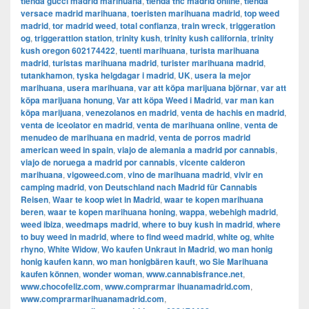
tienda gucci madrid marihuana
,
tienda thc madrid online
,
tienda
versace madrid marihuana
,
toeristen marihuana madrid
,
top weed
madrid
,
tor madrid weed
,
total confianza
,
train wreck
,
triggeration
og
,
triggerattion station
,
trinity kush
,
trinity kush california
,
trinity
kush oregon 602174422
,
tuenti marihuana
,
turista marihuana
madrid
,
turistas marihuana madrid
,
turister marihuana madrid
,
tutankhamon
,
tyska helgdagar i madrid
,
UK
,
usera la mejor
marihuana
,
usera marihuana
,
var att köpa marijuana björnar
,
var att
köpa marijuana honung
,
Var att köpa Weed i Madrid
,
var man kan
köpa marijuana
,
venezolanos en madrid
,
venta de hachis en madrid
,
venta de iceolator en madrid
,
venta de marihuana online
,
venta de
menudeo de marihuana en madrid
,
venta de porros madrid
american weed in spain
,
viajo de alemania a madrid por cannabis
,
viajo de noruega a madrid por cannabis
,
vicente calderon
marihuana
,
vigoweed.com
,
vino de marihuana madrid
,
vivir en
camping madrid
,
von Deutschland nach Madrid für Cannabis
Reisen
,
Waar te koop wiet in Madrid
,
waar te kopen marihuana
beren
,
waar te kopen marihuana honing
,
wappa
,
webehigh madrid
,
weed ibiza
,
weedmaps madrid
,
where to buy kush in madrid
,
where
to buy weed in madrid
,
where to find weed madrid
,
white og
,
white
rhyno
,
White Widow
,
Wo kaufen Unkraut in Madrid
,
wo man honig
honig kaufen kann
,
wo man honigbären kauft
,
wo Sie Marihuana
kaufen können
,
wonder woman
,
www.cannabisfrance.net
,
www.chocofeliz.com
,
www.comprarmar ihuanamadrid.com
,
www.comprarmarihuanamadrid.com
,