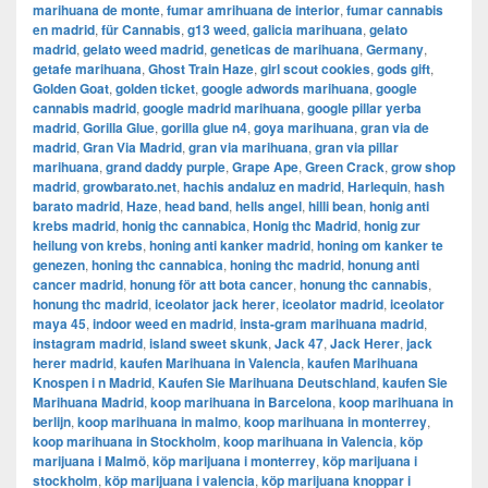
marihuana de monte
,
fumar amrihuana de interior
,
fumar cannabis
en madrid
,
für Cannabis
,
g13 weed
,
galicia marihuana
,
gelato
madrid
,
gelato weed madrid
,
geneticas de marihuana
,
Germany
,
getafe marihuana
,
Ghost Train Haze
,
girl scout cookies
,
gods gift
,
Golden Goat
,
golden ticket
,
google adwords marihuana
,
google
cannabis madrid
,
google madrid marihuana
,
google pillar yerba
madrid
,
Gorilla Glue
,
gorilla glue n4
,
goya marihuana
,
gran via de
madrid
,
​​Gran Via Madrid
,
gran via marihuana
,
gran via pillar
marihuana
,
grand daddy purple
,
Grape Ape
,
Green Crack
,
grow shop
madrid
,
growbarato.net
,
hachis andaluz en madrid
,
Harlequin
,
hash
barato madrid
,
Haze
,
head band
,
hells angel
,
hilli bean
,
honig anti
krebs madrid
,
honig thc cannabica
,
Honig thc Madrid
,
honig zur
heilung von krebs
,
honing anti kanker madrid
,
honing om kanker te
genezen
,
honing thc cannabica
,
honing thc madrid
,
honung anti
cancer madrid
,
honung för att bota cancer
,
honung thc cannabis
,
honung thc madrid
,
iceolator jack herer
,
iceolator madrid
,
iceolator
maya 45
,
indoor weed en madrid
,
insta-gram marihuana madrid
,
instagram madrid
,
island sweet skunk
,
Jack 47
,
Jack Herer
,
jack
herer madrid
,
kaufen Marihuana in Valencia
,
kaufen Marihuana
Knospen i n Madrid
,
Kaufen Sie Marihuana Deutschland
,
kaufen Sie
Marihuana Madrid
,
koop marihuana in Barcelona
,
koop marihuana in
berlijn
,
koop marihuana in malmo
,
koop marihuana in monterrey
,
koop marihuana in Stockholm
,
​​koop marihuana in Valencia
,
köp
marijuana i Malmö
,
köp marijuana i monterrey
,
köp marijuana i
stockholm
,
​​köp marijuana i valencia
,
köp marijuana knoppar i