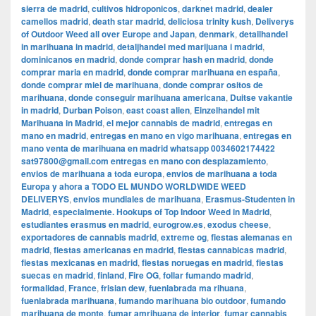
sierra de madrid
,
cultivos hidroponicos
,
darknet madrid
,
dealer
camellos madrid
,
death star madrid
,
deliciosa trinity kush
,
Deliverys
of Outdoor Weed all over Europe and Japan
,
denmark
,
detailhandel
in marihuana in madrid
,
detaljhandel med marijuana i madrid
,
dominicanos en madrid
,
donde comprar hash en madrid
,
donde
comprar maria en madrid
,
donde comprar marihuana en españa
,
donde comprar miel de marihuana
,
donde comprar ositos de
marihuana
,
donde conseguir marihuana americana
,
Duitse vakantie
in madrid
,
Durban Poison
,
east coast alien
,
Einzelhandel mit
Marihuana in Madrid
,
el mejor cannabis de madrid
,
entregas en
mano en madrid
,
entregas en mano en vigo marihuana
,
entregas en
mano venta de marihuana en madrid whatsapp 0034602174422
sat97800@gmail.com entregas en mano con desplazamiento
,
envios de marihuana a toda europa
,
envios de marihuana a toda
Europa y ahora a TODO EL MUNDO WORLDWIDE WEED
DELIVERYS
,
envios mundiales de marihuana
,
Erasmus-Studenten in
Madrid
,
especialmente. Hookups of Top Indoor Weed in Madrid
,
estudiantes erasmus en madrid
,
eurogrow.es
,
exodus cheese
,
exportadores de cannabis madrid
,
extreme og
,
fiestas alemanas en
madrid
,
fiestas americanas en madrid
,
fiestas cannabicas madrid
,
fiestas mexicanas en madrid
,
fiestas noruegas en madrid
,
fiestas
suecas en madrid
,
finland
,
Fire OG
,
follar fumando madrid
,
formalidad
,
France
,
frisian dew
,
fuenlabrada ma rihuana
,
fuenlabrada marihuana
,
fumando marihuana bio outdoor
,
fumando
marihuana de monte
,
fumar amrihuana de interior
,
fumar cannabis