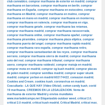
club cannabico
,
comprar marihuana de exterior en madrid
,
comprar
marihuana en barcelona
,
comprar marihuana en berlin
,
comprar
marihuana en España
,
comprar marihuana en estocolmo
,
comprar
marihuana en Madrid
,
comprar marihuana en malmo
,
comprar
marihuana en mano en madrid
,
comprar marihuana en monterrey
,
comprar marihuana en valencia
,
comprar marihuana en vigo
,
comprar marihuana getafe
,
comprar marihuana las retamas
,
comprar marihuana madrid
,
comprar marihuana navacerrada
,
comprar marihuana online
,
comprar marihuana opañel
,
comprar
marihuana pìramides
,
comprar marihuana plaza eliptica
,
comprar
marihuana puerta del angel
,
comprar marihuana rapido madrid
,
comprar marihuana rara españa
,
comprar marihuana retiro
,
comprar marihuana sansebastian de los reyes
,
comprar marihuana
serrano
,
comprar marihuana sierra de madrid
,
comprar marihuana
soto del real
,
comprar marihuana tribunal
,
comprar marihuana
usera
,
comprar marihuana valdeski
,
comprar matuja en madrid
,
comprar mota en madrid
,
comprar og kush madrid
,
comprar placas
de polen madrid
,
comprar semillas madrid
,
comprar super skunk
madrid
,
comprar yerbon en madrid 602174422
,
consazon madrid
,
Cookies and Cream
,
cookies kush
,
coronavirus en madrid
,
Cosculluela - LA QUE HAY (Video Oficial)
,
cotton candy kush
,
covid
19 marihuana
,
CREEMOS EN LA LEGALIZACION. Venta de
marihuana de exterior Madrid y envios mundiales
www.mariadelcampo.net Etiquetasbio outdoor weed
,
critical 2.0
,
critical 2.0 madrid
,
critical kush madrid
,
Critical Madrid
,
critical max
,