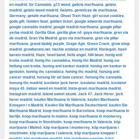
en madrid
,
für Cannabis
,
g13 weed
,
galicia marihuana
,
gelato
madrid
,
gelato weed madrid
,
Gelatto
,
geneticas de marihuana
,
Germany
,
getafe marihuana
,
Ghost Train Haze
,
girl scout cookies
,
gods gift
,
Golden Goat
,
golden ticket
,
google adwords marihuana
,
google cannabis madrid
,
google madrid marihuana
,
google pillar
yerba madrid
,
Gorilla Glue
,
gorilla glue n4
,
goya marihuana
,
gran via
de madrid
,
​​Gran Via Madrid
,
gran via marihuana
,
gran via pillar
marihuana
,
grand daddy purple
,
Grape Ape
,
Green Crack
,
grow shop
madrid
,
growbarato.net
,
hachis andaluz en madrid
,
Harlequin
,
hash
barato madrid
,
Haze
,
head band
,
hells angel
,
hilli bean
,
honig anti
krebs madrid
,
honig thc cannabica
,
Honig thc Madrid
,
honig zur
heilung von krebs
,
honing anti kanker madrid
,
honing om kanker te
genezen
,
honing thc cannabica
,
honing thc madrid
,
honung anti
cancer madrid
,
honung för att bota cancer
,
honung thc cannabis
,
honung thc madrid
,
iceolator jack herer
,
iceolator madrid
,
iceolator
maya 45
,
indoor weed en madrid
,
insta-gram marihuana madrid
,
instagram madrid
,
island sweet skunk
,
Jack 47
,
Jack Herer
,
jack
herer madrid
,
kaufen Marihuana in Valencia
,
kaufen Marihuana
Knospen i n Madrid
,
Kaufen Sie Marihuana Deutschland
,
kaufen Sie
Marihuana Madrid
,
koop marihuana in Barcelona
,
koop marihuana in
berlijn
,
koop marihuana in malmo
,
koop marihuana in monterrey
,
koop marihuana in Stockholm
,
​​koop marihuana in Valencia
,
köp
marijuana i Malmö
,
köp marijuana i monterrey
,
köp marijuana i
stockholm
,
​​köp marijuana i valencia
,
köp marijuana knoppar i
madrid
,
köp marijuana madrid
,
köp marijuana sverige
,
köpa