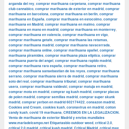
arganda del rey
,
comprar marihuana carpetana
,
comprar marihuana
club cannabico
,
comprar marihuana de exterior en madrid
,
comprar
marihuana en barcelona
,
comprar marihuana en berlin
,
comprar
marihuana en España
,
comprar marihuana en estocolmo
,
comprar
marihuana en Madrid
,
comprar marihuana en malmo
,
comprar
marihuana en mano en madrid
,
comprar marihuana en monterrey
,
comprar marihuana en valencia
,
comprar marihuana en vigo
,
comprar marihuana getafe
,
comprar marihuana las retamas
,
comprar marihuana madrid
,
comprar marihuana navacerrada
,
comprar marihuana online
,
comprar marihuana opañel
,
comprar
marihuana pìramides
,
comprar marihuana plaza eliptica
,
comprar
marihuana puerta del angel
,
comprar marihuana rapido madrid
,
comprar marihuana rara españa
,
comprar marihuana retiro
,
comprar marihuana sansebastian de los reyes
,
comprar marihuana
serrano
,
comprar marihuana sierra de madrid
,
comprar marihuana
soto del real
,
comprar marihuana tribunal
,
comprar marihuana
usera
,
comprar marihuana valdeski
,
comprar matuja en madrid
,
comprar mota en madrid
,
comprar og kush madrid
,
comprar placas
de polen madrid
,
comprar semillas madrid
,
comprar super skunk
madrid
,
comprar yerbon en madrid 602174422
,
consazon madrid
,
Cookies and Cream
,
cookies kush
,
coronavirus en madrid
,
cotton
candy kush
,
covid 19 marihuana
,
CREEMOS EN LA LEGALIZACION.
Venta de marihuana de exterior Madrid y envios mundiales
www.mariadelcampo.net Etiquetasbio outdoor weed
,
critical 2.0
,
critical 2.0 madrid
,
critical kush madrid
,
Critical Madrid
,
critical max
,