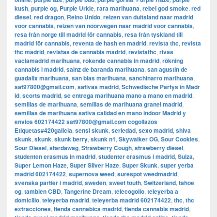
kush
,
purple og
,
Purple Urkle
,
rara marihuana
,
rebel god smoke
,
red
diesel
,
red dragon
,
Reino Unido
,
reizen van duitsland naar madrid
voor cannabis
,
reizen van noorwegen naar madrid voor cannabis
,
resa från norge till madrid för cannabis
,
resa från tyskland till
madrid för cannabis
,
reventa de hash en madrid
,
revista thc
,
revista
thc madrid
,
revistas de cannabis madrid
,
revistathc
,
rivas
vaciamadrid marihuana
,
rokende cannabis in madrid
,
rökning
cannabis i madrid
,
sainz de baranda marihuana
,
san agustin de
guadalix marihuana
,
san blas marihuana
,
sanchinarro marihuana
,
sat97800@gmail.com
,
sativas madrid
,
Schwedische Partys in Madr
id
,
scorts madrid
,
se entrega marihuana mano a mano en madrid
,
semillas de marihuana
,
semillas de marihuana granel madrid
,
semillas de marihuana sativa calidad en mano indoor Madrid y
envios 602174422 sat97800@gmail.com cogollazos
Etiquetas#420galicia
,
sensi skunk
,
seriedad
,
sexo madrid
,
shiva
skunk
,
skunk
,
skunk berry
,
skunk n1
,
Skywalker OG
,
Sour Cookies
,
Sour Diesel
,
stardawag
,
Strawberry Cough
,
strawberry diesel
,
studenten erasmus in madrid
,
studenter erasmus i madrid
,
Suiza
,
Super Lemon Haze
,
Super Silver Haze
,
Super Skunk
,
super yerba
madrid 602174422
,
supernova weed
,
surespot weedmadrid
,
svenska partier i madrid
,
sweden
,
sweet touth
,
Switzerland
,
tahoe
og
,
tambien CBD
,
Tangerine Dream
,
telecogollo
,
teleyerba a
domicilio
,
teleyerba madrid
,
teleyerba madrid 602174422
,
thc
,
thc
extracciones
,
tienda cannabica madrid
,
tienda cannabis madrid
,