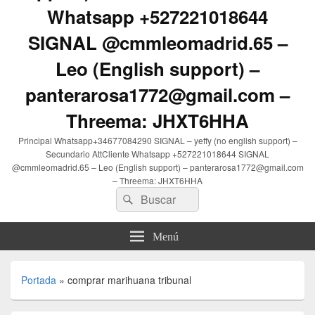
Whatsapp +527221018644
SIGNAL @cmmleomadrid.65 –
Leo (English support) –
panterarosa1772@gmail.com –
Threema: JHXT6HHA
Principal Whatsapp+34677084290 SIGNAL – yeffy (no english support) –
Secundario AttCliente Whatsapp +527221018644 SIGNAL
@cmmleomadrid.65 – Leo (English support) – panterarosa1772@gmail.com
– Threema: JHXT6HHA
Buscar
Buscar
por:
Menú
Portada
»
comprar marihuana tribunal