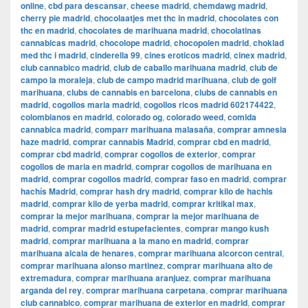
online
,
cbd para descansar
,
cheese madrid
,
chemdawg madrid
,
cherry pie madrid
,
chocolaatjes met thc in madrid
,
chocolates con
thc en madrid
,
chocolates de marihuana madrid
,
chocolatinas
cannabicas madrid
,
chocolope madrid
,
chocopolen madrid
,
choklad
med thc i madrid
,
cinderella 99
,
cines eroticos madrid
,
cinex madrid
,
club cannabico madrid
,
club de caballo marihuana madrid
,
club de
campo la moraleja
,
club de campo madrid marihuana
,
club de golf
marihuana
,
clubs de cannabis en barcelona
,
clubs de cannabis en
madrid
,
cogollos maria madrid
,
cogollos ricos madrid 602174422
,
colombianos en madrid
,
colorado og
,
colorado weed
,
comida
cannabica madrid
,
comparr marihuana malasaña
,
comprar amnesia
haze madrid
,
comprar cannabis Madrid
,
comprar cbd en madrid
,
comprar cbd madrid
,
comprar cogollos de exterior
,
comprar
cogollos de maria en madrid
,
comprar cogollos de marihuana en
madrid
,
comprar cogollos madrid
,
comprar faso en madrid
,
comprar
hachís Madrid
,
comprar hash dry madrid
,
comprar kilo de hachis
madrid
,
comprar kilo de yerba madrid
,
comprar kritikal max
,
comprar la mejor marihuana
,
comprar la mejor marihuana de
madrid
,
comprar madrid estupefacientes
,
comprar mango kush
madrid
,
comprar marihuana a la mano en madrid
,
comprar
marihuana alcala de henares
,
comprar marihuana alcorcon central
,
comprar marihuana alonso martinez
,
comprar marihuana alto de
extremadura
,
comprar marihuana aranjuez
,
comprar marihuana
arganda del rey
,
comprar marihuana carpetana
,
comprar marihuana
club cannabico
,
comprar marihuana de exterior en madrid
,
comprar