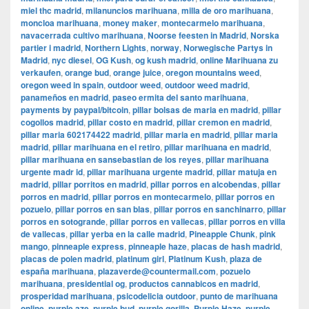
miel thc madrid
,
milanuncios marihuana
,
milla de oro marihuana
,
moncloa marihuana
,
money maker
,
montecarmelo marihuana
,
navacerrada cultivo marihuana
,
Noorse feesten in Madrid
,
Norska
partier i madrid
,
Northern Lights
,
norway
,
Norwegische Partys in
Madrid
,
nyc diesel
,
OG Kush
,
og kush madrid
,
online Marihuana zu
verkaufen
,
orange bud
,
orange juice
,
oregon mountains weed
,
oregon weed in spain
,
outdoor weed
,
outdoor weed madrid
,
panameños en madrid
,
paseo ermita del santo marihuana
,
payments by paypal/bitcoin
,
pillar bolsas de maria en madrid
,
pillar
cogollos madrid
,
pillar costo en madrid
,
pillar cremon en madrid
,
pillar maria 602174422 madrid
,
pillar maria en madrid
,
pillar maria
madrid
,
pillar marihuana en el retiro
,
pillar marihuana en madrid
,
pillar marihuana en sansebastian de los reyes
,
pillar marihuana
urgente madr id
,
pillar marihuana urgente madrid
,
pillar matuja en
madrid
,
pillar porritos en madrid
,
pillar porros en alcobendas
,
pillar
porros en madrid
,
pillar porros en montecarmelo
,
pillar porros en
pozuelo
,
pillar porros en san blas
,
pillar porros en sanchinarro
,
pillar
porros en sotogrande
,
pillar porros en vallecas
,
pillar porros en villa
de vallecas
,
pillar yerba en la calle madrid
,
Pineapple Chunk
,
pink
mango
,
pinneaple express
,
pinneaple haze
,
placas de hash madrid
,
placas de polen madrid
,
platinum girl
,
Platinum Kush
,
plaza de
españa marihuana
,
plazaverde@countermail.com
,
pozuelo
marihuana
,
presidential og
,
productos cannabicos en madrid
,
prosperidad marihuana
,
psicodelicia outdoor
,
punto de marihuana
online
,
purple aze
,
purple bud
,
purple gorilla
,
Purple Haze
,
purple