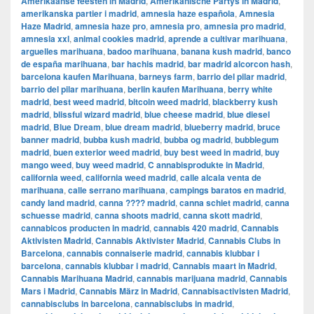
Amerikaanse feesten in Madrid
,
Amerikanische Partys in Madrid
,
amerikanska partier i madrid
,
amnesia haze española
,
Amnesia
Haze Madrid
,
amnesia haze pro
,
amnesia pro
,
amnesia pro madrid
,
amnesia xxl
,
animal cookies madrid
,
aprende a cultivar marihuana
,
arguelles marihuana
,
badoo marihuana
,
banana kush madrid
,
banco
de españa marihuana
,
bar hachis madrid
,
bar madrid alcorcon hash
,
barcelona kaufen Marihuana
,
barneys farm
,
barrio del pilar madrid
,
barrio del pilar marihuana
,
berlin kaufen Marihuana
,
berry white
madrid
,
best weed madrid
,
bitcoin weed madrid
,
blackberry kush
madrid
,
blissful wizard madrid
,
blue cheese madrid
,
blue diesel
madrid
,
Blue Dream
,
blue dream madrid
,
blueberry madrid
,
bruce
banner madrid
,
bubba kush madrid
,
bubba og madrid
,
bubblegum
madrid
,
buen exterior weed madrid
,
buy best weed in madrid
,
buy
mango weed
,
buy weed madrid
,
C annabisprodukte in Madrid
,
california weed
,
california weed madrid
,
calle alcala venta de
marihuana
,
calle serrano marihuana
,
campings baratos en madrid
,
candy land madrid
,
canna ???? madrid
,
canna schiet madrid
,
canna
schuesse madrid
,
canna shoots madrid
,
canna skott madrid
,
cannabicos producten in madrid
,
cannabis 420 madrid
,
Cannabis
Aktivisten Madrid
,
Cannabis Aktivister Madrid
,
Cannabis Clubs in
Barcelona
,
cannabis connaiserie madrid
,
cannabis klubbar i
barcelona
,
cannabis klubbar i madrid
,
Cannabis maart in Madrid
,
Cannabis Marihuana Madrid
,
cannabis marijuana madrid
,
Cannabis
Mars i Madrid
,
Cannabis März in Madrid
,
Cannabisactivisten Madrid
,
cannabisclubs in barcelona
,
cannabisclubs in madrid
,