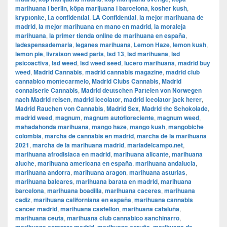
marihuana i berlin
,
köpa marijuana i barcelona
,
kosher kush
,
kryptonite
,
l.a confidential
,
LA Confidential
,
la mejor marihuana de
madrid
,
la mejor marihuana en mano en madrid
,
la moraleja
marihuana
,
la primer tienda online de marihuana en españa
,
ladespensademaria
,
leganes marihuana
,
Lemon Haze
,
lemon kush
,
lemon pie
,
livraison weed paris
,
lsd 13
,
lsd marihuana
,
lsd
psicoactiva
,
lsd weed
,
lsd weed seed
,
lucero marihuana
,
madrid buy
weed
,
Madrid Cannabis
,
madrid cannabis magazine
,
madrid club
cannabico montecarmelo
,
Madrid Clubs Cannabis
,
Madrid
connaiserie Cannabis
,
Madrid deutschen Parteien von Norwegen
nach Madrid reisen
,
madrid iceolator
,
madrid iceolator jack herer
,
Madrid Rauchen von Cannabis
,
Madrid Sex
,
Madrid thc Schokolade
,
madrid weed
,
magnum
,
magnum autofloreciente
,
magnum weed
,
mahadahonda marihuana
,
mango haze
,
mango kush
,
mangobiche
colombia
,
marcha de cannabis en madrid
,
marcha de la marihuana
2021
,
marcha de la marihuana madrid
,
mariadelcampo.net
,
marihuana afrodisiaca en madrid
,
marihuana alicante
,
marihuana
aluche
,
marihuana americana en españa
,
marihuana andalucia
,
marihuana andorra
,
marihuana aragon
,
marihuana asturias
,
marihuana baleares
,
marihuana barata en madrid
,
marihuana
barcelona
,
marihuana boadilla
,
marihuana caceres
,
marihuana
cadiz
,
marihuana californiana en españa
,
marihuana cannabis
cancer madrid
,
marihuana castellon
,
marihuana cataluña
,
marihuana ceuta
,
marihuana club cannabico sanchinarro
,
,
,