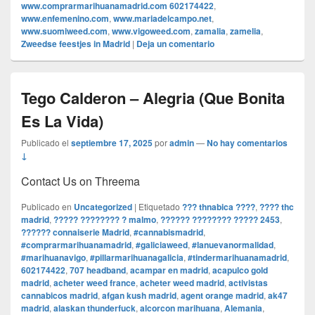
www.comprarmarihuanamadrid.com 602174422
,
www.enfemenino.com
,
www.mariadelcampo.net
,
www.suomiweed.com
,
www.vigoweed.com
,
zamalia
,
zamelia
,
Zweedse feestjes in Madrid
|
Deja un comentario
Tego Calderon – Alegria (Que Bonita
Es La Vida)
Publicado el
septiembre 17, 2025
por
admin
—
No hay comentarios
↓
Contact Us on Threema
Publicado en
Uncategorized
|
Etiquetado
??? thnabica ????
,
???? thc
madrid
,
????? ???????? ? malmo
,
?????? ???????? ????? 2453
,
?????? connaiserie Madrid
,
#cannabismadrid
,
#comprarmarihuanamadrid
,
#galiciaweed
,
#lanuevanormalidad
,
#marihuanavigo
,
#pillarmarihuanagalicia
,
#tindermarihuanamadrid
,
602174422
,
707 headband
,
acampar en madrid
,
acapulco gold
madrid
,
acheter weed france
,
acheter weed madrid
,
activistas
cannabicos madrid
,
afgan kush madrid
,
agent orange madrid
,
ak47
madrid
,
alaskan thunderfuck
,
alcorcon marihuana
,
Alemania
,