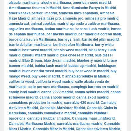
alsacia marihuana
,
aluche marihuana
,
american weed madrid
,
Amerikaanse feesten in Madrid
,
Amerikanische Partys in Madrid
,
amerikanska partier i madrid
,
amnesia haze española
,
Amnesia
Haze Madrid
,
amnesia haze pro
,
amnesia pro
,
amnesia pro madrid
,
amnesia xxl
,
animal cookies madrid
,
aprende a cultivar marihuana
,
arguelles marihuana
,
badoo marihuana
,
banana kush madrid
,
banco
de españa marihuana
,
bar hachis madrid
,
bar madrid alcorcon hash
,
barcelona kaufen Marihuana
,
barneys farm
,
barrio del pilar madrid
,
barrio del pilar marihuana
,
berlin kaufen Marihuana
,
berry white
madrid
,
best weed madrid
,
bitcoin weed madrid
,
blackberry kush
madrid
,
blissful wizard madrid
,
blue cheese madrid
,
blue diesel
madrid
,
Blue Dream
,
blue dream madrid
,
blueberry madrid
,
bruce
banner madrid
,
bubba kush madrid
,
bubba og madrid
,
bubblegum
madrid
,
buen exterior weed madrid
,
buy best weed in madrid
,
buy
mango weed
,
buy weed madrid
,
C annabisprodukte in Madrid
,
california weed
,
california weed madrid
,
calle alcala venta de
marihuana
,
calle serrano marihuana
,
campings baratos en madrid
,
candy land madrid
,
canna ???? madrid
,
canna schiet madrid
,
canna
schuesse madrid
,
canna shoots madrid
,
canna skott madrid
,
cannabicos producten in madrid
,
cannabis 420 madrid
,
Cannabis
Aktivisten Madrid
,
Cannabis Aktivister Madrid
,
Cannabis Clubs in
Barcelona
,
cannabis connaiserie madrid
,
cannabis klubbar i
barcelona
,
cannabis klubbar i madrid
,
Cannabis maart in Madrid
,
Cannabis Marihuana Madrid
,
cannabis marijuana madrid
,
Cannabis
Mars i Madrid
,
Cannabis März in Madrid
,
Cannabisactivisten Madrid
,