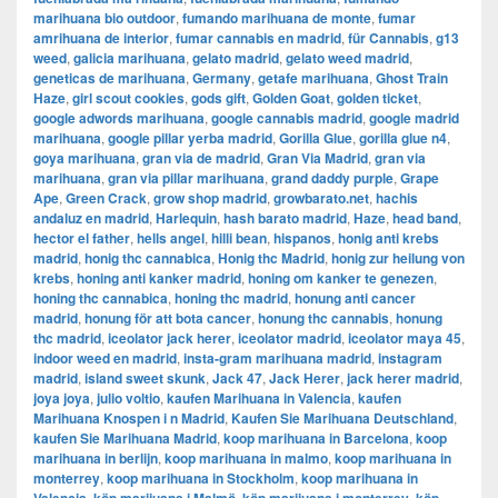
marihuana bio outdoor
,
fumando marihuana de monte
,
fumar
amrihuana de interior
,
fumar cannabis en madrid
,
für Cannabis
,
g13
weed
,
galicia marihuana
,
gelato madrid
,
gelato weed madrid
,
geneticas de marihuana
,
Germany
,
getafe marihuana
,
Ghost Train
Haze
,
girl scout cookies
,
gods gift
,
Golden Goat
,
golden ticket
,
google adwords marihuana
,
google cannabis madrid
,
google madrid
marihuana
,
google pillar yerba madrid
,
Gorilla Glue
,
gorilla glue n4
,
goya marihuana
,
gran via de madrid
,
​​Gran Via Madrid
,
gran via
marihuana
,
gran via pillar marihuana
,
grand daddy purple
,
Grape
Ape
,
Green Crack
,
grow shop madrid
,
growbarato.net
,
hachis
andaluz en madrid
,
Harlequin
,
hash barato madrid
,
Haze
,
head band
,
hector el father
,
hells angel
,
hilli bean
,
hispanos
,
honig anti krebs
madrid
,
honig thc cannabica
,
Honig thc Madrid
,
honig zur heilung von
krebs
,
honing anti kanker madrid
,
honing om kanker te genezen
,
honing thc cannabica
,
honing thc madrid
,
honung anti cancer
madrid
,
honung för att bota cancer
,
honung thc cannabis
,
honung
thc madrid
,
iceolator jack herer
,
iceolator madrid
,
iceolator maya 45
,
indoor weed en madrid
,
insta-gram marihuana madrid
,
instagram
madrid
,
island sweet skunk
,
Jack 47
,
Jack Herer
,
jack herer madrid
,
joya joya
,
julio voltio
,
kaufen Marihuana in Valencia
,
kaufen
Marihuana Knospen i n Madrid
,
Kaufen Sie Marihuana Deutschland
,
kaufen Sie Marihuana Madrid
,
koop marihuana in Barcelona
,
koop
marihuana in berlijn
,
koop marihuana in malmo
,
koop marihuana in
monterrey
,
koop marihuana in Stockholm
,
​​koop marihuana in
,
,
,