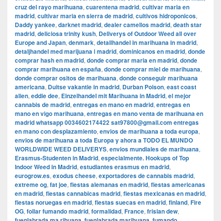
cruz del rayo marihuana
,
cuarentena madrid
,
cultivar maria en
madrid
,
cultivar maria en sierra de madrid
,
cultivos hidroponicos
,
Daddy yankee
,
darknet madrid
,
dealer camellos madrid
,
death star
madrid
,
deliciosa trinity kush
,
Deliverys of Outdoor Weed all over
Europe and Japan
,
denmark
,
detailhandel in marihuana in madrid
,
detaljhandel med marijuana i madrid
,
dominicanos en madrid
,
donde
comprar hash en madrid
,
donde comprar maria en madrid
,
donde
comprar marihuana en españa
,
donde comprar miel de marihuana
,
donde comprar ositos de marihuana
,
donde conseguir marihuana
americana
,
Duitse vakantie in madrid
,
Durban Poison
,
east coast
alien
,
eddie dee
,
Einzelhandel mit Marihuana in Madrid
,
el mejor
cannabis de madrid
,
entregas en mano en madrid
,
entregas en
mano en vigo marihuana
,
entregas en mano venta de marihuana en
madrid whatsapp 0034602174422 sat97800@gmail.com entregas
en mano con desplazamiento
,
envios de marihuana a toda europa
,
envios de marihuana a toda Europa y ahora a TODO EL MUNDO
WORLDWIDE WEED DELIVERYS
,
envios mundiales de marihuana
,
Erasmus-Studenten in Madrid
,
especialmente. Hookups of Top
Indoor Weed in Madrid
,
estudiantes erasmus en madrid
,
eurogrow.es
,
exodus cheese
,
exportadores de cannabis madrid
,
extreme og
,
fat joe
,
fiestas alemanas en madrid
,
fiestas americanas
en madrid
,
fiestas cannabicas madrid
,
fiestas mexicanas en madrid
,
fiestas noruegas en madrid
,
fiestas suecas en madrid
,
finland
,
Fire
OG
,
follar fumando madrid
,
formalidad
,
France
,
frisian dew
,
fuenlabrada ma rihuana
,
fuenlabrada marihuana
,
fumando