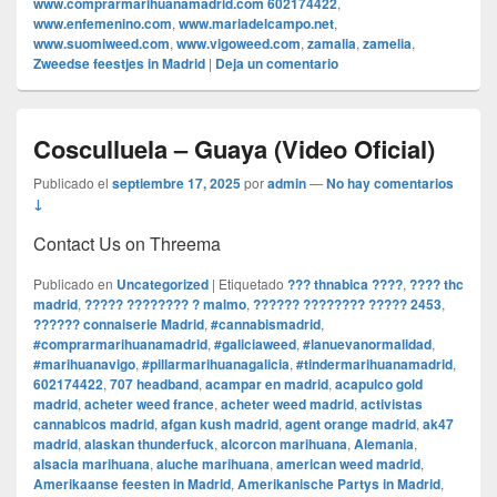
www.comprarmarihuanamadrid.com 602174422
,
www.enfemenino.com
,
www.mariadelcampo.net
,
www.suomiweed.com
,
www.vigoweed.com
,
zamalia
,
zamelia
,
Zweedse feestjes in Madrid
|
Deja un comentario
Cosculluela – Guaya (Video Oficial)
Publicado el
septiembre 17, 2025
por
admin
—
No hay comentarios
↓
Contact Us on Threema
Publicado en
Uncategorized
|
Etiquetado
??? thnabica ????
,
???? thc
madrid
,
????? ???????? ? malmo
,
?????? ???????? ????? 2453
,
?????? connaiserie Madrid
,
#cannabismadrid
,
#comprarmarihuanamadrid
,
#galiciaweed
,
#lanuevanormalidad
,
#marihuanavigo
,
#pillarmarihuanagalicia
,
#tindermarihuanamadrid
,
602174422
,
707 headband
,
acampar en madrid
,
acapulco gold
madrid
,
acheter weed france
,
acheter weed madrid
,
activistas
cannabicos madrid
,
afgan kush madrid
,
agent orange madrid
,
ak47
madrid
,
alaskan thunderfuck
,
alcorcon marihuana
,
Alemania
,
alsacia marihuana
,
aluche marihuana
,
american weed madrid
,
Amerikaanse feesten in Madrid
,
Amerikanische Partys in Madrid
,