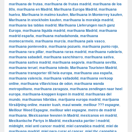
marihuana de frutas
,
marihuana de frutas madrid
,
marihuana de los
80s
,
marihuana en Madrid
,
Marihuana Europa Madrid
,
marihuana
huelva
,
Marihuana in malmo kaufen
,
Marihuana in Monterrey kaufen
,
Marihuana in stockholm kaufen
,
marihuana la moraleja madrid
,
marihuana las tablas madrid
,
Marihuana Lieferungen nach ganz
Europa
,
marihuana liquida madrid
,
marihuana Madrid
,
marihuana
madrid españa
,
marihuana mahadahonda
,
marihuana
montecarmelo
,
marihuana murcia
,
marihuana pais vasco
,
marihuana pontevedra
,
marihuana pozuelo
,
marihuana punto rojo
,
marihuana rara pillar
,
marihuana raras madrid
,
marihuana rudelaris
,
marihuana sabadell
,
marihuana sanchinarro
,
marihuana sativa
,
marihuana sativa madrid
,
marihuana segovia
,
marihuana sevilla
,
marihuana teruel
,
marihuana toledo
,
Marihuana Touristen Madrid
,
marihuana transporter till hela europa
,
marihuana usa españa
,
marihuana valencia
,
marihuana valladolid
,
marihuana verkoop
online
,
marihuana villaviciosa de odon
,
marihuana wanda
metropolitano
,
marihuana zaragoza
,
marihuana zendingen naar heel
europa
,
marihuana-knoppen kopen in madrid
,
marihuanas del
mundo
,
marihuanas hibridas
,
marijuana europa madrid
,
marijuana
försäljning online
,
master kush
,
maui wowie
,
meillour ??? espagne
,
Meillour Weed Espagne
,
meillour wiet espagne
,
metro de madrid
marihuana
,
Mexicaanse feesten in Madrid
,
mexicanos en madrid
,
Mexikanische Partys in Madrid
,
mexikanska partier i madrid
,
midnight
,
miel anti cancer madrid
,
miel cannabica madrid
,
miel de
marihuana madrid
,
miel para curar el cancer
,
miel thc cannabica
,