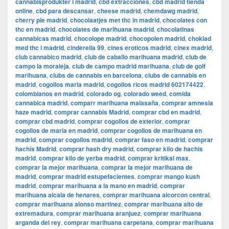
cannabisprodukter i madrid
,
cbd extracciones
,
cbd madrid tienda
online
,
cbd para descansar
,
cheese madrid
,
chemdawg madrid
,
cherry pie madrid
,
chocolaatjes met thc in madrid
,
chocolates con
thc en madrid
,
chocolates de marihuana madrid
,
chocolatinas
cannabicas madrid
,
chocolope madrid
,
chocopolen madrid
,
choklad
med thc i madrid
,
cinderella 99
,
cines eroticos madrid
,
cinex madrid
,
club cannabico madrid
,
club de caballo marihuana madrid
,
club de
campo la moraleja
,
club de campo madrid marihuana
,
club de golf
marihuana
,
clubs de cannabis en barcelona
,
clubs de cannabis en
madrid
,
cogollos maria madrid
,
cogollos ricos madrid 602174422
,
colombianos en madrid
,
colorado og
,
colorado weed
,
comida
cannabica madrid
,
comparr marihuana malasaña
,
comprar amnesia
haze madrid
,
comprar cannabis Madrid
,
comprar cbd en madrid
,
comprar cbd madrid
,
comprar cogollos de exterior
,
comprar
cogollos de maria en madrid
,
comprar cogollos de marihuana en
madrid
,
comprar cogollos madrid
,
comprar faso en madrid
,
comprar
hachís Madrid
,
comprar hash dry madrid
,
comprar kilo de hachis
madrid
,
comprar kilo de yerba madrid
,
comprar kritikal max
,
comprar la mejor marihuana
,
comprar la mejor marihuana de
madrid
,
comprar madrid estupefacientes
,
comprar mango kush
madrid
,
comprar marihuana a la mano en madrid
,
comprar
marihuana alcala de henares
,
comprar marihuana alcorcon central
,
comprar marihuana alonso martinez
,
comprar marihuana alto de
extremadura
,
comprar marihuana aranjuez
,
comprar marihuana
arganda del rey
,
comprar marihuana carpetana
,
comprar marihuana