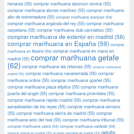
henares
(55)
comprar marihuana alcorcon central
(55)
comprar marihuana alonso martinez
(55)
comprar marihuana
alto de extremadura
(55)
comprar marihuana aranjuez
(54)
comprar marihuana arganda del rey
(55)
comprar marihuana
carpetana
(55)
comprar marihuana club cannabico
(55)
comprar marihuana de exterior en madrid
(58)
comprar marihuana en España
(59)
comprar
comprar marihuana en mano en
marihuana en Madrid
(54)
comprar marihuana getafe
madrid
(55)
(62)
comprar marihuana las retamas
(55)
comprar marihuana
comprar marihuana navacerrada
(55)
comprar
madrid
(53)
marihuana online
(55)
comprar marihuana opañel
(55)
comprar marihuana plaza eliptica
(55)
comprar marihuana
puerta del angel
(55)
comprar marihuana pìramides
(55)
comprar marihuana rapido madrid
(55)
comprar marihuana
sansebastian de los reyes
(55)
comprar marihuana serrano
(55)
comprar marihuana sierra de madrid
(55)
comprar
marihuana soto del real
(55)
comprar marihuana tribunal
(55)
comprar marihuana usera
(54)
comprar marihuana valdeski
(54)
getafe
comprar matuja en madrid
(53)
el mejor cannabis de madrid
(53)