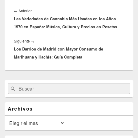
Navegación
de
Entrada
←
Anterior
entradas
Las Variedades de Cannabis Más Usadas en los Años
anterior:
1970 en España: Música, Cultura y Precios en Pesetas
Entrada
Siguiente
→
Los Barrios de Madrid con Mayor Consumo de
siguiente:
Marihuana y Hachís: Guía Completa
El
Buscar
Buscar
área
por:
de
widget
barra
Archivos
lateral
primaria
Archivos