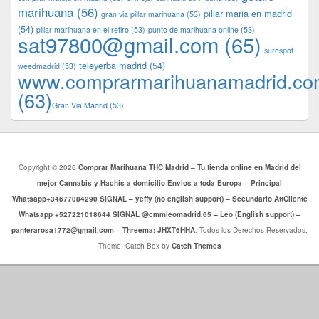
marihuana
(56)
pillar maria en madrid
gran via pillar marihuana
(53)
(54)
pillar marihuana en el retiro
(53)
punto de marihuana online
(53)
sat97800@gmail.com
(65)
surespot
teleyerba madrid
(54)
weedmadrid
(53)
www.comprarmarihuanamadrid.c
(63)
​​Gran Via Madrid
(53)
Copyright © 2026
Comprar Marihuana THC Madrid – Tu tienda online en Madrid del
mejor Cannabis y Hachis a domicilio Envios a toda Europa – Principal
Whatsapp+34677084290 SIGNAL – yeffy (no english support) – Secundario AttCliente
Whatsapp +527221018644 SIGNAL @cmmleomadrid.65 – Leo (English support) –
panterarosa1772@gmail.com – Threema: JHXT6HHA
. Todos los Derechos Reservados.
Theme: Catch Box by
Catch Themes