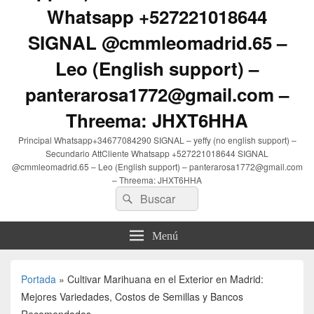
Whatsapp +527221018644
SIGNAL @cmmleomadrid.65 –
Leo (English support) –
panterarosa1772@gmail.com –
Threema: JHXT6HHA
Principal Whatsapp+34677084290 SIGNAL – yeffy (no english support) –
Secundario AttCliente Whatsapp +527221018644 SIGNAL
@cmmleomadrid.65 – Leo (English support) – panterarosa1772@gmail.com
– Threema: JHXT6HHA
Buscar
Buscar
por:
Menú
Portada
»
Cultivar Marihuana en el Exterior en Madrid:
Mejores Variedades, Costos de Semillas y Bancos