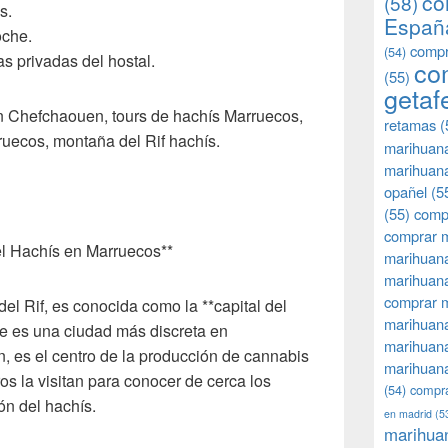
co
(58)
s.
Españ
oche.
compr
(54)
as privadas del hostal.
co
(55)
getaf
en Chefchaouen, tours de hachís Marruecos,
retamas
(
ruecos, montaña del Rif hachís.
marihuan
marihuana
opañel
(5
(55)
comp
comprar m
el Hachís en Marruecos**
marihuana
marihuana
comprar 
el Rif, es conocida como la **capital del
marihuana
e es una ciudad más discreta en
marihuana
 es el centro de la producción de cannabis
marihuana
s la visitan para conocer de cerca los
(54)
compra
ón del hachís.
en madrid
(5
marihua