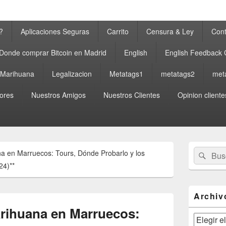
?
Aplicaciones Seguras
Carrito
Censura & Ley
Cont
Donde comprar Bitcoin en Madrid
English
English Feedback
a Marihuana
Legalizacion
Metatags1
metatags2
met
ores
Nuestros Amigos
Nuestros Clientes
Opinion cliente
El
Buscar
Busc
a en Marruecos: Tours, Dónde Probarlo y los
área
por:
de
24)**
widget
barra
lateral
Archiv
primaria
arihuana en Marruecos:
Archivos