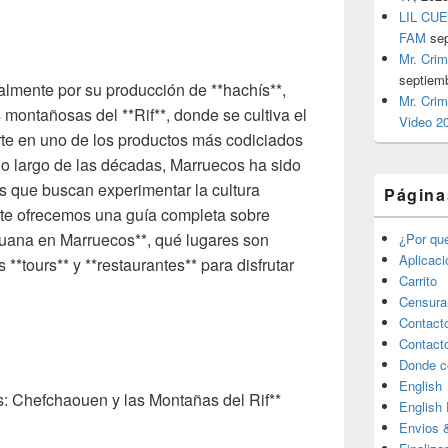
LIL CUE
FAM
se
Mr. Crim
septiem
lmente por su producción de **hachís**,
Mr. Crim
montañosas del **Rif**, donde se cultiva el
Video 2
te en uno de los productos más codiciados
lo largo de las décadas, Marruecos ha sido
as que buscan experimentar la cultura
Página
, te ofrecemos una guía completa sobre
huana en Marruecos**, qué lugares son
¿Por qu
Aplicac
 **tours** y **restaurantes** para disfrutar
Carrito
Censura
Contact
Contact
Donde c
English
s: Chefchaouen y las Montañas del Rif**
English
Envios 