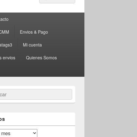
por:
acto
 CMM
Envios & Pago
atags3
Mi cuenta
s envios
Quienes Somos
ar
os