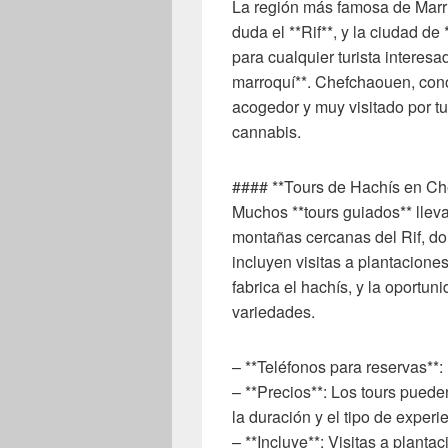
La región más famosa de Marru
duda el **Rif**, y la ciudad de
para cualquier turista interes
marroquí**. Chefchaouen, cono
acogedor y muy visitado por t
cannabis.
#### **Tours de Hachís en C
Muchos **tours guiados** llev
montañas cercanas del Rif, don
incluyen visitas a plantacion
fabrica el hachís, y la oportu
variedades.
– **Teléfonos para reservas**:
– **Precios**: Los tours pued
la duración y el tipo de experi
– **Incluye**: Visitas a plant