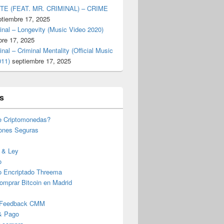
TE (FEAT. MR. CRIMINAL) – CRIME
ptiembre 17, 2025
inal – Longevity (Music Video 2020)
bre 17, 2025
inal – Criminal Mentality (Official Music
011)
septiembre 17, 2025
s
e Criptomonedas?
iones Seguras
 & Ley
o
o Encriptado Threema
omprar Bitcoin en Madrid
 Feedback CMM
& Pago