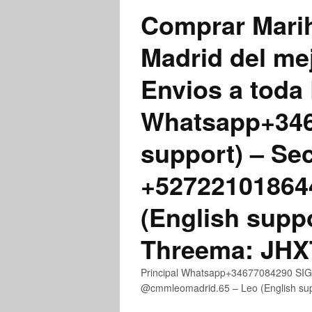
Comprar Marih
Madrid del me
Envios a toda 
Whatsapp+3467
support) – Se
+52722101864
(English supp
Threema: JH
Principal Whatsapp+34677084290 SIGN
@cmmleomadrid.65 – Leo (English s