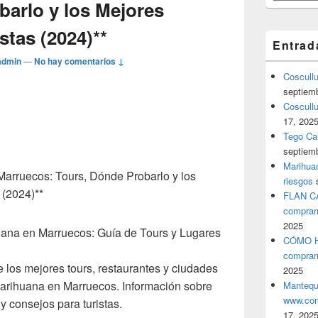
barlo y los Mejores
stas (2024)**
Entrad
admin
—
No hay comentarios ↓
Coscull
septiem
Coscullu
17, 202
Tego Cal
septiem
Marihuan
Marruecos: Tours, Dónde Probarlo y los
riesgos
 (2024)**
FLAN C
comprar
2025
huana en Marruecos: Guía de Tours y Lugares
CÓMO H
comprar
 los mejores tours, restaurantes y ciudades
2025
 marihuana en Marruecos. Información sobre
Mantequ
www.com
y consejos para turistas.
17, 202