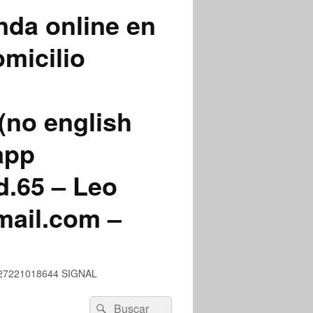
nda online en
micilio
(no english
app
.65 – Leo
mail.com –
 +527221018644 SIGNAL
Buscar
Buscar