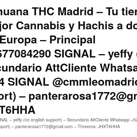
uana THC Madrid – Tu tie
jor Cannabis y Hachis a do
Europa – Principal
7084290 SIGNAL – yeffy 
cundario AttCliente Whats
4 SIGNAL @cmmleomadrid
ort) – panterarosa1772@g
XT6HHA
AL – yeffy (no english support) – Secundario AttCliente Whatsapp
upport) – panterarosa1772@gmail.com – Threema: JHXT6HHA