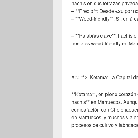
hachís en sus terrazas privada
– **Precio**: Desde €20 por n
– **Weed-friendly**: Sí, en áre
– **Palabras clave**: hachís 
hostales weed-friendly en Mar
—
### **2. Ketama: La Capital d
**Ketama**, en pleno corazón d
hachís** en Marruecos. Aunqu
comparación con Chefchaouen,
en Marruecos, y muchos viajero
procesos de cultivo y fabricaci