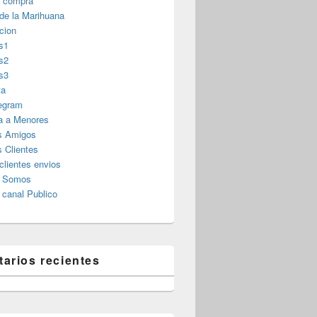
r compra
 de la Marihuana
cion
s1
s2
s3
ta
legram
a a Menores
s Amigos
 Clientes
clientes envios
s Somos
canal Publico
arios recientes