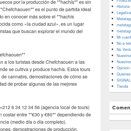
Finaliza
ecos por la producción de **hachís** es sin
Historia
 **Chefchaouen** es el punto de partida ideal
Legaliza
ado en conocer más sobre el **hachís
Metatag
cida como «la ciudad azul», es un lugar
metatag
uristas que buscan explorar el mundo del
metatag
Mi cuen
No a te
No Vent
hefchaouen**
Nuestro
an a los turistas desde Chefchaouen a las
Nuestros
Opinion 
de se cultiva y produce hachís. Estos tours
Quiene
es de cannabis, demostraciones de cómo se
SIGNAL 
nidad de probar algunas de las mejores
Tienda
 +212 6 34 12 34 56 (agencia local de tours)
Coment
en costar entre **€30 y €80** dependiendo de
encia (medio día o día completo).
aciones, demostraciones de producción,