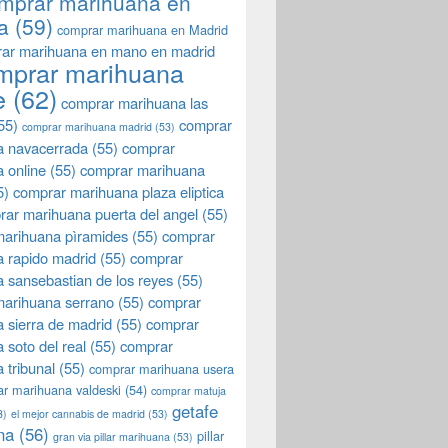
mprar marihuana en
a
(59)
comprar marihuana en Madrid
ar marihuana en mano en madrid
mprar marihuana
e
(62)
comprar marihuana las
55)
comprar
comprar marihuana madrid
(53)
a navacerrada
(55)
comprar
 online
(55)
comprar marihuana
5)
comprar marihuana plaza eliptica
rar marihuana puerta del angel
(55)
arihuana pìramides
(55)
comprar
 rapido madrid
(55)
comprar
 sansebastian de los reyes
(55)
marihuana serrano
(55)
comprar
 sierra de madrid
(55)
comprar
 soto del real
(55)
comprar
 tribunal
(55)
comprar marihuana usera
r marihuana valdeski
(54)
comprar matuja
getafe
3)
el mejor cannabis de madrid
(53)
na
(56)
pillar
gran via pillar marihuana
(53)