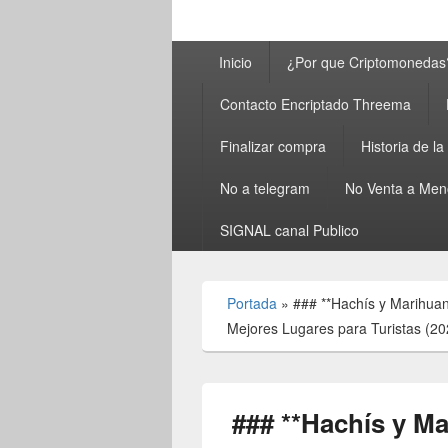
Menú
Inicio
¿Por que Criptomonedas
principal
Contacto Encriptado Threema
Finalizar compra
Historia de l
No a telegram
No Venta a Men
SIGNAL canal Publico
Portada
»
### **Hachís y Marihuan
Mejores Lugares para Turistas (20
### **Hachís y M