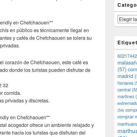
Catego
Categorías
iendly en Chefchaouen**
hís en público es técnicamente ilegal en
antes y cafés de Chefchaouen se tolera su
Etique
privadas.
60217442
el corazón de Chefchaouen, este café es
malasañ
(57)
com
jado donde los turistas pueden disfrutar de
madrid
(
henares
(
2 32
central
(5
or comida.
martinez
(
as privadas y discretas.
extremad
compr
(54)
comprar 
endly en Chefchaouen**
marihuana
stal acogedor ofrece un ambiente relajado y
marihua
rante hacia los turistas que disfrutan del