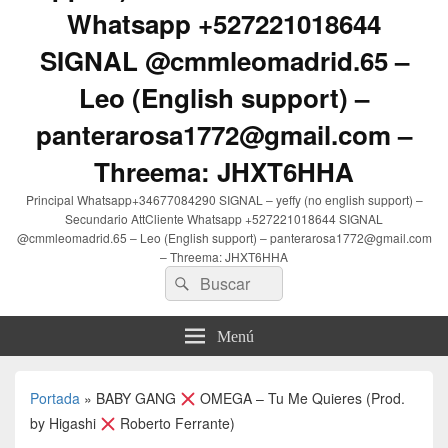
Whatsapp +527221018644
SIGNAL @cmmleomadrid.65 –
Leo (English support) –
panterarosa1772@gmail.com –
Threema: JHXT6HHA
Principal Whatsapp+34677084290 SIGNAL – yeffy (no english support) –
Secundario AttCliente Whatsapp +527221018644 SIGNAL
@cmmleomadrid.65 – Leo (English support) – panterarosa1772@gmail.com
– Threema: JHXT6HHA
Buscar
Buscar
por:
Menú
Portada
»
BABY GANG
OMEGA – Tu Me Quieres (Prod.
by Higashi
Roberto Ferrante)