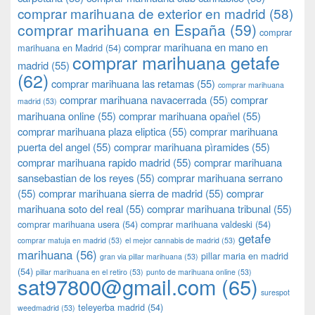
comprar marihuana de exterior en madrid
(58)
comprar marihuana en España
(59)
comprar
comprar marihuana en mano en
marihuana en Madrid
(54)
comprar marihuana getafe
madrid
(55)
(62)
comprar marihuana las retamas
(55)
comprar marihuana
comprar marihuana navacerrada
(55)
comprar
madrid
(53)
marihuana online
(55)
comprar marihuana opañel
(55)
comprar marihuana plaza eliptica
(55)
comprar marihuana
puerta del angel
(55)
comprar marihuana pìramides
(55)
comprar marihuana rapido madrid
(55)
comprar marihuana
sansebastian de los reyes
(55)
comprar marihuana serrano
(55)
comprar marihuana sierra de madrid
(55)
comprar
marihuana soto del real
(55)
comprar marihuana tribunal
(55)
comprar marihuana usera
(54)
comprar marihuana valdeski
(54)
getafe
comprar matuja en madrid
(53)
el mejor cannabis de madrid
(53)
marihuana
(56)
pillar maria en madrid
gran via pillar marihuana
(53)
(54)
pillar marihuana en el retiro
(53)
punto de marihuana online
(53)
sat97800@gmail.com
(65)
surespot
teleyerba madrid
(54)
weedmadrid
(53)