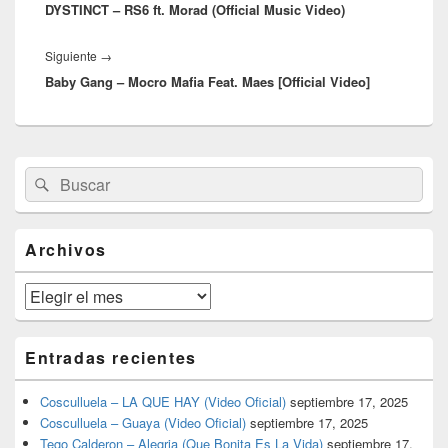
entradas
DYSTINCT – RS6 ft. Morad (Official Music Video)
anterior:
Entrada
Siguiente
→
Baby Gang – Mocro Mafia Feat. Maes [Official Video]
siguiente:
El
Buscar
Buscar
área
por:
de
widget
barra
Archivos
lateral
primaria
Archivos
Entradas recientes
Cosculluela – LA QUE HAY (Video Oficial)
septiembre 17, 2025
Cosculluela – Guaya (Video Oficial)
septiembre 17, 2025
Tego Calderon – Alegria (Que Bonita Es La Vida)
septiembre 17,