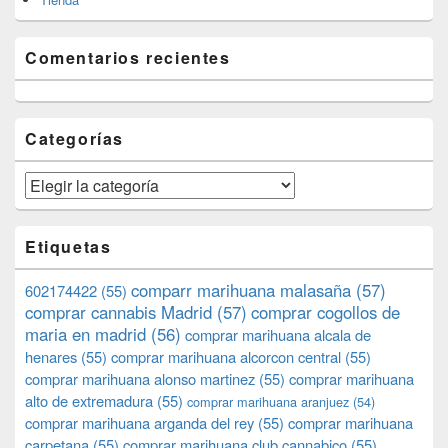
Comentarios recientes
Categorías
Categorías
Etiquetas
comparr marihuana malasaña
(57)
602174422
(55)
comprar cannabis Madrid
(57)
comprar cogollos de
maria en madrid
(56)
comprar marihuana alcala de
henares
(55)
comprar marihuana alcorcon central
(55)
comprar marihuana alonso martinez
(55)
comprar marihuana
alto de extremadura
(55)
comprar marihuana aranjuez
(54)
comprar marihuana arganda del rey
(55)
comprar marihuana
carpetana
(55)
comprar marihuana club cannabico
(55)