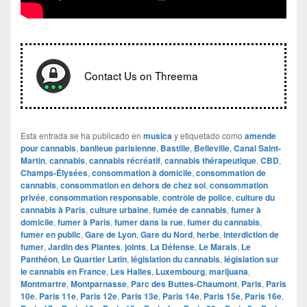
Contact Us on Threema
Esta entrada se ha publicado en
musica
y etiquetado como
amende
pour cannabis
,
banlieue parisienne
,
Bastille
,
Belleville
,
Canal Saint-
Martin
,
cannabis
,
cannabis récréatif
,
cannabis thérapeutique
,
CBD
,
Champs-Élysées
,
consommation à domicile
,
consommation de
cannabis
,
consommation en dehors de chez soi
,
consommation
privée
,
consommation responsable
,
contrôle de police
,
culture du
cannabis à Paris
,
culture urbaine
,
fumée de cannabis
,
fumer à
domicile
,
fumer à Paris
,
fumer dans la rue
,
fumer du cannabis
,
fumer en public
,
Gare de Lyon
,
Gare du Nord
,
herbe
,
interdiction de
fumer
,
Jardin des Plantes
,
joints
,
La Défense
,
Le Marais
,
Le
Panthéon
,
Le Quartier Latin
,
législation du cannabis
,
législation sur
le cannabis en France
,
Les Halles
,
Luxembourg
,
marijuana
,
Montmartre
,
Montparnasse
,
Parc des Buttes-Chaumont
,
Paris
,
Paris
10e
,
Paris 11e
,
Paris 12e
,
Paris 13e
,
Paris 14e
,
Paris 15e
,
Paris 16e
,