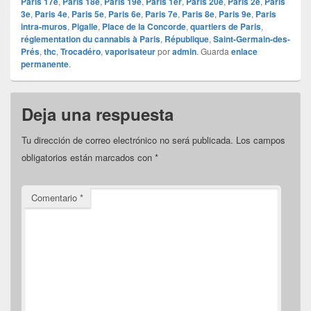
Paris 17e
,
Paris 18e
,
Paris 19e
,
Paris 1er
,
Paris 20e
,
Paris 2e
,
Paris
3e
,
Paris 4e
,
Paris 5e
,
Paris 6e
,
Paris 7e
,
Paris 8e
,
Paris 9e
,
Paris
intra-muros
,
Pigalle
,
Place de la Concorde
,
quartiers de Paris
,
réglementation du cannabis à Paris
,
République
,
Saint-Germain-des-
Prés
,
thc
,
Trocadéro
,
vaporisateur
por
admin
. Guarda
enlace
permanente
.
Deja una respuesta
Tu dirección de correo electrónico no será publicada.
Los campos
obligatorios están marcados con
*
Comentario
*