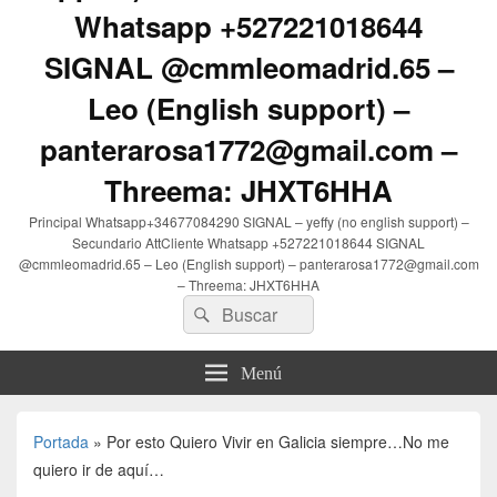
Whatsapp +527221018644
SIGNAL @cmmleomadrid.65 –
Leo (English support) –
panterarosa1772@gmail.com –
Threema: JHXT6HHA
Principal Whatsapp+34677084290 SIGNAL – yeffy (no english support) –
Secundario AttCliente Whatsapp +527221018644 SIGNAL
@cmmleomadrid.65 – Leo (English support) – panterarosa1772@gmail.com
– Threema: JHXT6HHA
Buscar
Buscar
por:
Menú
Portada
»
Por esto Quiero Vivir en Galicia siempre…No me
quiero ir de aquí…