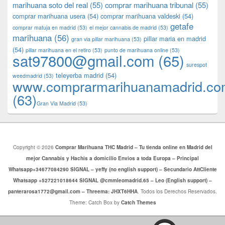
marihuana soto del real
(55)
comprar marihuana tribunal
(55)
comprar marihuana usera
(54)
comprar marihuana valdeski
(54)
getafe
comprar matuja en madrid
(53)
el mejor cannabis de madrid
(53)
marihuana
(56)
pillar maria en madrid
gran via pillar marihuana
(53)
(54)
pillar marihuana en el retiro
(53)
punto de marihuana online
(53)
sat97800@gmail.com
(65)
surespot
teleyerba madrid
(54)
weedmadrid
(53)
www.comprarmarihuanamadrid.c
(63)
​​Gran Via Madrid
(53)
Copyright © 2026
Comprar Marihuana THC Madrid – Tu tienda online en Madrid del
mejor Cannabis y Hachis a domicilio Envios a toda Europa – Principal
Whatsapp+34677084290 SIGNAL – yeffy (no english support) – Secundario AttCliente
Whatsapp +527221018644 SIGNAL @cmmleomadrid.65 – Leo (English support) –
panterarosa1772@gmail.com – Threema: JHXT6HHA
. Todos los Derechos Reservados.
Theme: Catch Box by
Catch Themes