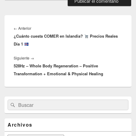
Navegación
de
Entrada
←
Anterior
entradas
¿Cuánto cuesta COMER en Islandia?
anterior:
Precios Reales
Día 1
Entrada
Siguiente
→
528Hz – Whole Body Regeneration – Positive
siguiente:
Transformation + Emotional & Physical Healing
El
Buscar
Buscar
área
por:
de
widget
barra
Archivos
lateral
primaria