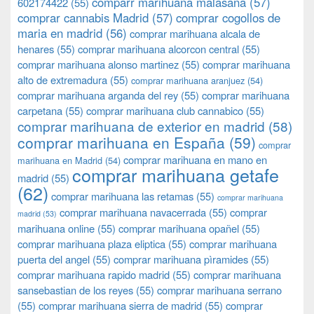
comparr marihuana malasaña
(57)
602174422
(55)
comprar cannabis Madrid
(57)
comprar cogollos de
maria en madrid
(56)
comprar marihuana alcala de
henares
(55)
comprar marihuana alcorcon central
(55)
comprar marihuana alonso martinez
(55)
comprar marihuana
alto de extremadura
(55)
comprar marihuana aranjuez
(54)
comprar marihuana arganda del rey
(55)
comprar marihuana
carpetana
(55)
comprar marihuana club cannabico
(55)
comprar marihuana de exterior en madrid
(58)
comprar marihuana en España
(59)
comprar
comprar marihuana en mano en
marihuana en Madrid
(54)
comprar marihuana getafe
madrid
(55)
(62)
comprar marihuana las retamas
(55)
comprar marihuana
comprar marihuana navacerrada
(55)
comprar
madrid
(53)
marihuana online
(55)
comprar marihuana opañel
(55)
comprar marihuana plaza eliptica
(55)
comprar marihuana
puerta del angel
(55)
comprar marihuana pìramides
(55)
comprar marihuana rapido madrid
(55)
comprar marihuana
sansebastian de los reyes
(55)
comprar marihuana serrano
(55)
comprar marihuana sierra de madrid
(55)
comprar