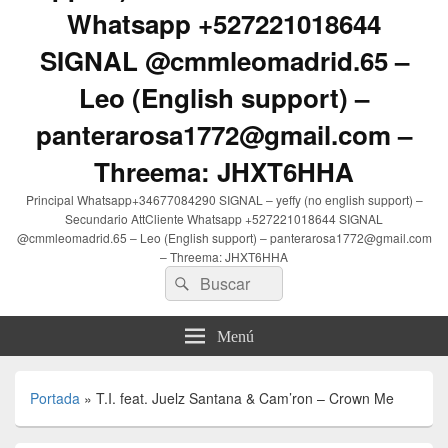
Whatsapp +527221018644
SIGNAL @cmmleomadrid.65 –
Leo (English support) –
panterarosa1772@gmail.com –
Threema: JHXT6HHA
Principal Whatsapp+34677084290 SIGNAL – yeffy (no english support) –
Secundario AttCliente Whatsapp +527221018644 SIGNAL
@cmmleomadrid.65 – Leo (English support) – panterarosa1772@gmail.com
– Threema: JHXT6HHA
Buscar
Buscar
por:
Menú
Portada
»
T.I. feat. Juelz Santana & Cam’ron – Crown Me