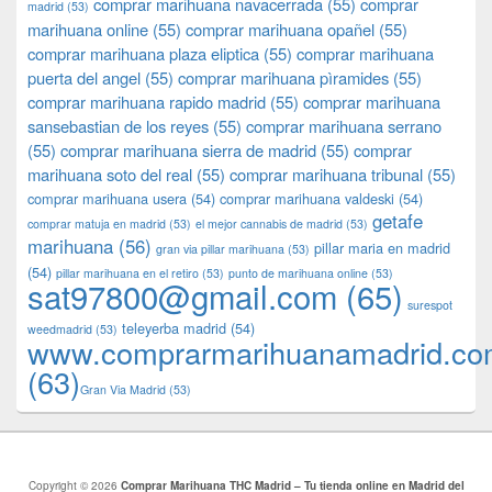
comprar marihuana navacerrada
(55)
comprar
madrid
(53)
marihuana online
(55)
comprar marihuana opañel
(55)
comprar marihuana plaza eliptica
(55)
comprar marihuana
puerta del angel
(55)
comprar marihuana pìramides
(55)
comprar marihuana rapido madrid
(55)
comprar marihuana
sansebastian de los reyes
(55)
comprar marihuana serrano
(55)
comprar marihuana sierra de madrid
(55)
comprar
marihuana soto del real
(55)
comprar marihuana tribunal
(55)
comprar marihuana usera
(54)
comprar marihuana valdeski
(54)
getafe
comprar matuja en madrid
(53)
el mejor cannabis de madrid
(53)
marihuana
(56)
pillar maria en madrid
gran via pillar marihuana
(53)
(54)
pillar marihuana en el retiro
(53)
punto de marihuana online
(53)
sat97800@gmail.com
(65)
surespot
teleyerba madrid
(54)
weedmadrid
(53)
www.comprarmarihuanamadrid.c
(63)
​​Gran Via Madrid
(53)
Copyright © 2026
Comprar Marihuana THC Madrid – Tu tienda online en Madrid del