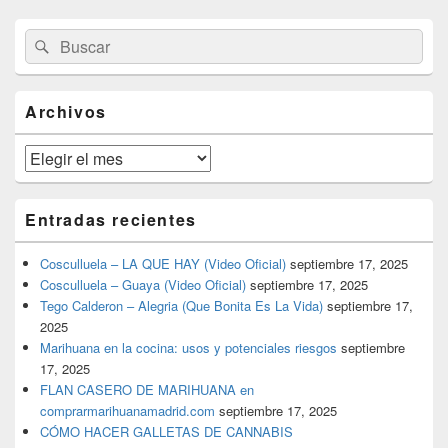
El
Buscar
Buscar
área
por:
de
widget
barra
Archivos
lateral
primaria
Archivos
Entradas recientes
Cosculluela – LA QUE HAY (Video Oficial)
septiembre 17, 2025
Cosculluela – Guaya (Video Oficial)
septiembre 17, 2025
Tego Calderon – Alegria (Que Bonita Es La Vida)
septiembre 17,
2025
Marihuana en la cocina: usos y potenciales riesgos
septiembre
17, 2025
FLAN CASERO DE MARIHUANA en
comprarmarihuanamadrid.com
septiembre 17, 2025
CÓMO HACER GALLETAS DE CANNABIS