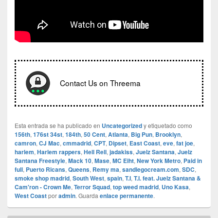
Contact Us on Threema
Esta entrada se ha publicado en
Uncategorized
y etiquetado como
156th
,
176st 34st
,
184th
,
50 Cent
,
Atlanta
,
Big Pun
,
Brooklyn
,
camron
,
CJ Mac
,
cmmadrid
,
CPT
,
Dipset
,
East Coast
,
eve
,
fat joe
,
harlem
,
Harlem rappers
,
Hell Rell
,
jadakiss
,
Juelz Santana
,
Juelz
Santana Freestyle
,
Mack 10
,
Mase
,
MC Eiht
,
New York Metro
,
Paid in
full
,
Puerto Ricans
,
Queens
,
Remy ma
,
sandiegocream.com
,
SDC
,
smoke shop madrid
,
South West
,
spain
,
T.I
,
T.I. feat. Juelz Santana &
Cam'ron - Crown Me
,
Terror Squad
,
top weed madrid
,
Uno Kasa
,
West Coast
por
admin
. Guarda
enlace permanente
.