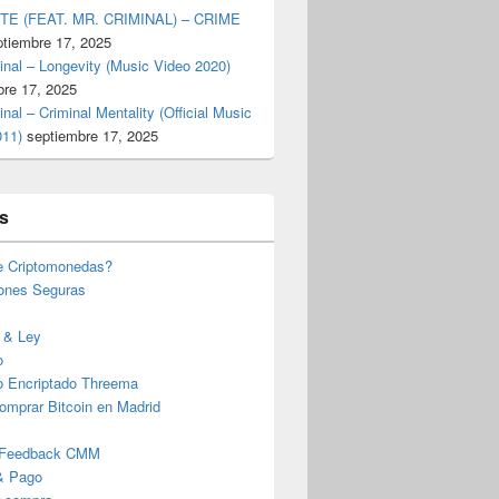
TE (FEAT. MR. CRIMINAL) – CRIME
ptiembre 17, 2025
inal – Longevity (Music Video 2020)
bre 17, 2025
inal – Criminal Mentality (Official Music
011)
septiembre 17, 2025
s
e Criptomonedas?
iones Seguras
 & Ley
achís en España: De Andalucía a Barcelona**
o
o Encriptado Threema
omprar Bitcoin en Madrid
 Feedback CMM
& Pago