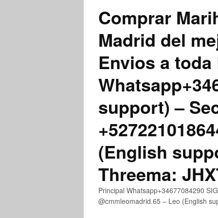
Comprar Marih
Madrid del me
Envios a toda 
Whatsapp+3467
support) – Se
+52722101864
(English supp
Threema: JH
Principal Whatsapp+34677084290 SIGN
@cmmleomadrid.65 – Leo (English s