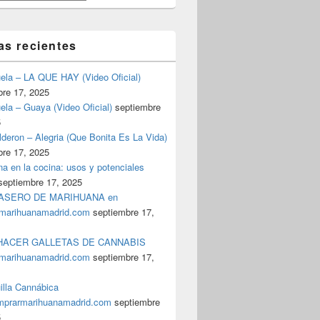
as recientes
uela – LA QUE HAY (Video Oficial)
bre 17, 2025
ela – Guaya (Video Oficial)
septiembre
5
deron – Alegria (Que Bonita Es La Vida)
bre 17, 2025
a en la cocina: usos y potenciales
septiembre 17, 2025
ggae que Está Triunfando en Suecia**
ASERO DE MARIHUANA en
marihuanamadrid.com
septiembre 17,
ACER GALLETAS DE CANNABIS
marihuanamadrid.com
septiembre 17,
illa Cannábica
prarmarihuanamadrid.com
septiembre
5