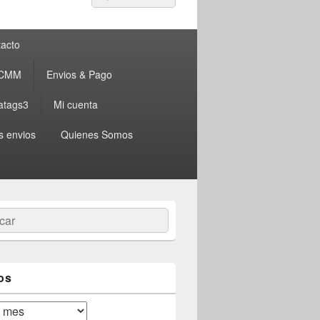
por:
acto
 CMM
Envios & Pago
atags3
Mi cuenta
s envios
Quienes Somos
ar
os