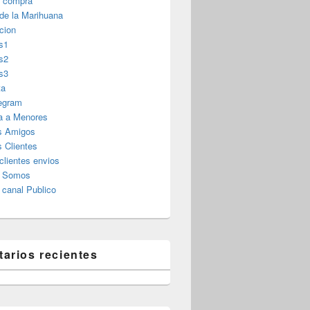
r compra
 de la Marihuana
cion
s1
s2
s3
ta
legram
a a Menores
s Amigos
 Clientes
clientes envios
s Somos
canal Publico
arios recientes