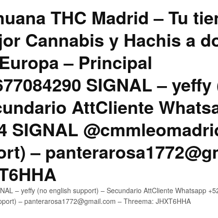
uana THC Madrid – Tu tie
jor Cannabis y Hachis a do
Europa – Principal
7084290 SIGNAL – yeffy 
cundario AttCliente Whats
4 SIGNAL @cmmleomadrid
ort) – panterarosa1772@g
XT6HHA
AL – yeffy (no english support) – Secundario AttCliente Whatsapp
upport) – panterarosa1772@gmail.com – Threema: JHXT6HHA