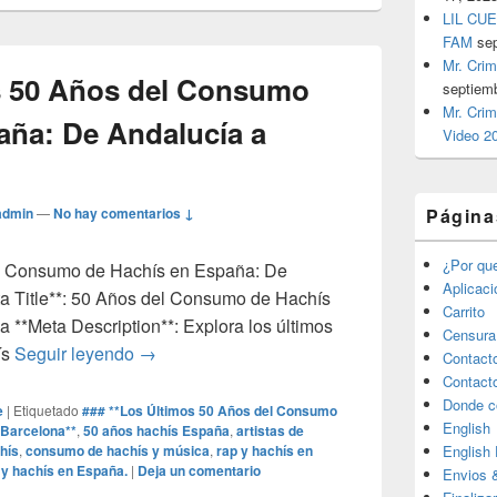
LIL CUE
FAM
se
Mr. Crim
s 50 Años del Consumo
septiem
Mr. Crim
aña: De Andalucía a
Video 2
admin
—
No hay comentarios ↓
Página
¿Por qu
el Consumo de Hachís en España: De
Aplicac
ta Title**: 50 Años del Consumo de Hachís
Carrito
a **Meta Description**: Explora los últimos
Censura
### **Los Últimos 50 Años del Consumo de H
ís
Seguir leyendo
→
Contact
Contact
Donde c
e
|
Etiquetado
### **Los Últimos 50 Años del Consumo
English
 Barcelona**
,
50 años hachís España
,
artistas de
hís
,
consumo de hachís y música
,
rap y hachís en
English
 y hachís en España.
|
Deja un comentario
Envios 