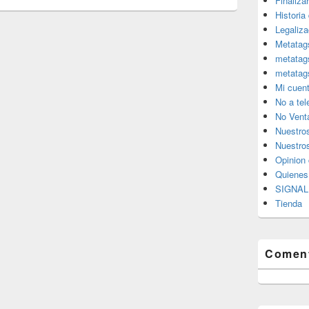
Finaliza
Historia
Legaliza
Metatag
metatag
metatag
Mi cuen
No a te
No Vent
Nuestro
Nuestros
Opinion 
Quiene
SIGNAL 
Tienda
Coment