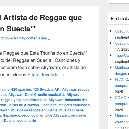
l Artista de Reggae que
Entrad
n Suecia**
Coscull
septiem
admin
—
No hay comentarios ↓
Coscullu
17, 202
de Reggae que Está Triunfando en Suecia**
Tego Cal
xito del Reggae en Suecia | Canciones y
septiem
escubre todo sobre Allyawan, el artista de
Marihuan
riesgos
### **Allyawan: El Artista de Re
iones, videos
Seguir leyendo
→
FLAN C
comprar
malmo
,
420 spanien
,
420 Sweden
,
AKI
,
Allyawan reggae
,
2025
es de Allyawan
,
Dani M
,
estilo musical de Allyawan
,
CÓMO H
e reggae y hip-hop
,
historia de Allyawan
,
influencia del
comprar
chile
,
letras de Allyawan
,
Linda pira
,
mejores canciones
2025
lyawan
,
música de reggae en Suecia
,
musica urbana
a
,
Rap sueco
,
reconocimiento de Allyawan.
,
reggae en
Mantequ
n
|
Deja un comentario
www.com
17, 202