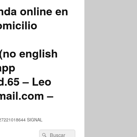
nda online en
micilio
(no english
app
.65 – Leo
mail.com –
 +527221018644 SIGNAL
Buscar
Buscar