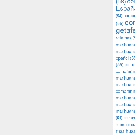
co
(58)
Españ
compr
(54)
co
(55)
getaf
retamas
(
marihuan
marihuana
opañel
(5
(55)
comp
comprar m
marihuana
marihuana
comprar 
marihuana
marihuana
marihuana
(54)
compra
en madrid
(5
marihua