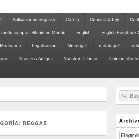
?
Aplicaciones Seguras
Carrito
Censura & Ley
Cont
Donde comprar Bitcoin en Madrid
English
English Feedback
a Marihuana
Legalizacion
Metatags1
metatags2
met
ores
Nuestros Amigos
Nuestros Clientes
Opinion cliente
El
Buscar
Busc
área
por:
de
widget
barra
lateral
Archiv
EGORÍA:
REGGAE
primaria
Archivos