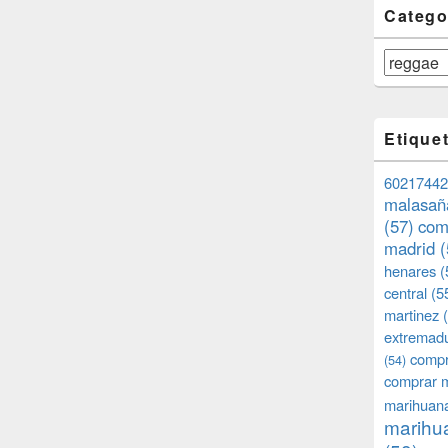
Catego
Categorías
Etique
60217442
malasañ
(57)
com
madrid
(
henares
(
central
(5
martinez
(
extremad
compr
(54)
comprar 
marihuana
marihua