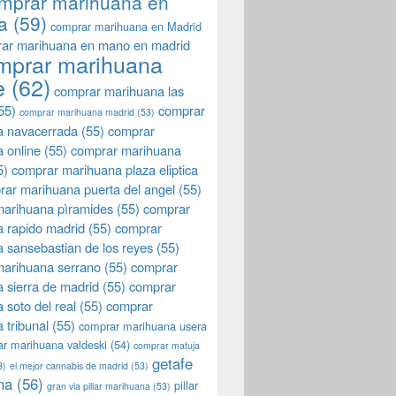
mprar marihuana en
a
(59)
comprar marihuana en Madrid
ar marihuana en mano en madrid
mprar marihuana
e
(62)
comprar marihuana las
55)
comprar
comprar marihuana madrid
(53)
a navacerrada
(55)
comprar
 online
(55)
comprar marihuana
5)
comprar marihuana plaza eliptica
rar marihuana puerta del angel
(55)
arihuana pìramides
(55)
comprar
 rapido madrid
(55)
comprar
 sansebastian de los reyes
(55)
marihuana serrano
(55)
comprar
 sierra de madrid
(55)
comprar
 soto del real
(55)
comprar
 tribunal
(55)
comprar marihuana usera
r marihuana valdeski
(54)
comprar matuja
getafe
3)
el mejor cannabis de madrid
(53)
na
(56)
pillar
gran via pillar marihuana
(53)