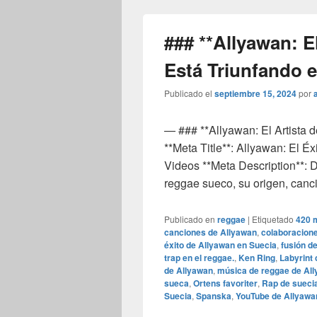
### **Allyawan: E
Está Triunfando e
Publicado el
septiembre 15, 2024
por
— ### **Allyawan: El Artista 
**Meta Title**: Allyawan: El É
Videos **Meta Description**: D
reggae sueco, su origen, canc
Publicado en
reggae
|
Etiquetado
420 
canciones de Allyawan
,
colaboracion
éxito de Allyawan en Suecia
,
fusión d
trap en el reggae.
,
Ken Ring
,
Labyrint 
de Allyawan
,
música de reggae de Al
sueca
,
Ortens favoriter
,
Rap de sueci
Suecia
,
Spanska
,
YouTube de Allyawa