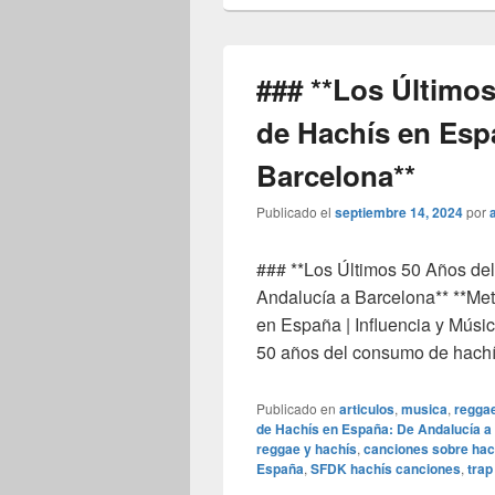
### **Los Último
de Hachís en Esp
Barcelona**
Publicado el
septiembre 14, 2024
por
### **Los Últimos 50 Años d
Andalucía a Barcelona** **Me
en España | Influencia y Músic
50 años del consumo de hach
Publicado en
articulos
,
musica
,
regga
de Hachís en España: De Andalucía a
reggae y hachís
,
canciones sobre hac
España
,
SFDK hachís canciones
,
trap