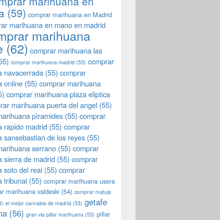
mprar marihuana en
a
(59)
comprar marihuana en Madrid
ar marihuana en mano en madrid
mprar marihuana
e
(62)
comprar marihuana las
55)
comprar
comprar marihuana madrid
(53)
a navacerrada
(55)
comprar
 online
(55)
comprar marihuana
5)
comprar marihuana plaza eliptica
rar marihuana puerta del angel
(55)
arihuana pìramides
(55)
comprar
 rapido madrid
(55)
comprar
 sansebastian de los reyes
(55)
marihuana serrano
(55)
comprar
 sierra de madrid
(55)
comprar
 soto del real
(55)
comprar
 tribunal
(55)
comprar marihuana usera
r marihuana valdeski
(54)
comprar matuja
getafe
3)
el mejor cannabis de madrid
(53)
na
(56)
pillar
gran via pillar marihuana
(53)