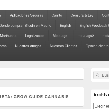
?
Aplicaciones Seguras
Carrito
Censura & Ley
Cont
Donde comprar Bitcoin en Madrid
English
English Feedback
a Marihuana
Legalizacion
Metatags1
metatags2
met
ores
Nuestros Amigos
Nuestros Clientes
Opinion cliente
El
Buscar
Busc
área
por:
de
widget
barra
lateral
Archiv
UETA:
GROW GUIDE CANNABIS
primaria
Archivos