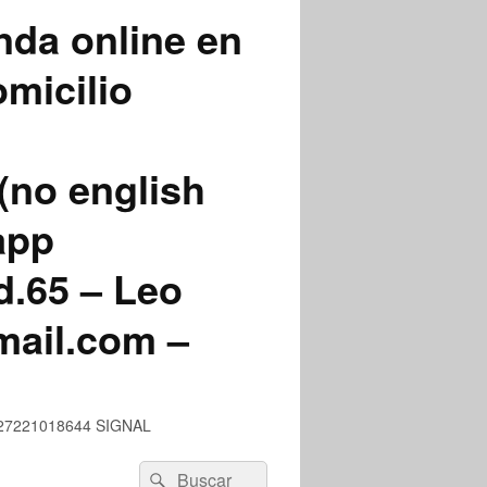
nda online en
micilio
(no english
app
.65 – Leo
mail.com –
 +527221018644 SIGNAL
Buscar
Buscar