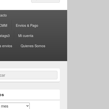
por:
acto
 CMM
Envios & Pago
atags3
Mi cuenta
s envios
Quienes Somos
ar
os