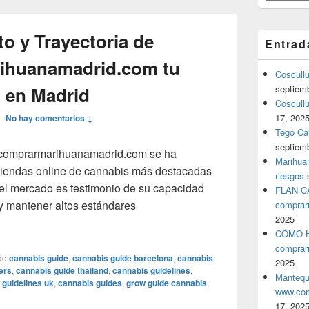
 y Trayectoria de
Entrad
ihuanamadrid.com tu
Coscull
 en Madrid
septiem
Coscullu
17, 202
—
No hay comentarios ↓
Tego Cal
septiem
 comprarmarihuanamadrid.com se ha
Marihuan
tiendas online de cannabis más destacadas
riesgos
el mercado es testimonio de su capacidad
FLAN C
y mantener altos estándares
comprar
2025
ento y Trayectoria de www.comprarmarihuanamadrid.com tu 
CÓMO H
comprar
do
cannabis guide
,
cannabis guide barcelona
,
cannabis
2025
ers
,
cannabis guide thailand
,
cannabis guidelines
,
Mantequ
 guidelines uk
,
cannabis guides
,
grow guide cannabis
,
www.com
17, 202