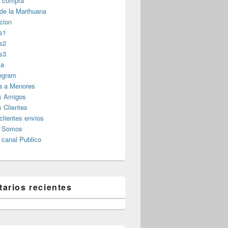
r compra
 de la Marihuana
cion
s1
s2
s3
ta
legram
a a Menores
s Amigos
 Clientes
clientes envios
s Somos
canal Publico
arios recientes