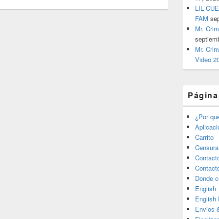
LIL CUE
FAM
se
Mr. Crim
septiem
Mr. Crim
Video 2
Página
¿Por qu
Aplicac
Carrito
Censura
Contact
Contact
Donde c
English
English
Envios 