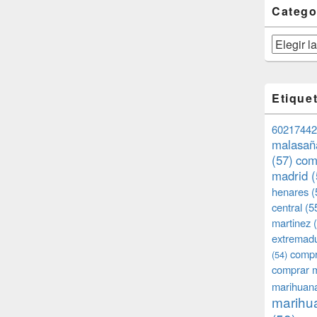
Catego
Categorías
Etique
60217442
malasañ
(57)
com
madrid
(
henares
(
central
(5
martinez
(
extremad
compr
(54)
comprar 
marihuana
marihua