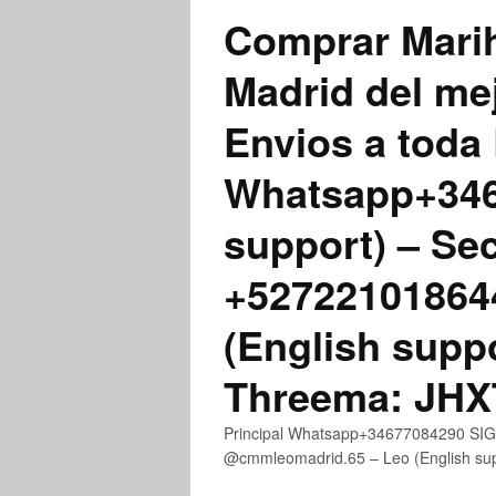
Comprar Marih
Madrid del me
Envios a toda 
Whatsapp+3467
support) – Se
+52722101864
(English supp
Threema: JH
Principal Whatsapp+34677084290 SIGN
@cmmleomadrid.65 – Leo (English s