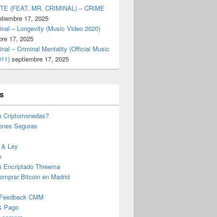
TE (FEAT. MR. CRIMINAL) – CRIME
ptiembre 17, 2025
inal – Longevity (Music Video 2020)
bre 17, 2025
inal – Criminal Mentality (Official Music
011)
septiembre 17, 2025
s
e Criptomonedas?
iones Seguras
 & Ley
o
o Encriptado Threema
omprar Bitcoin en Madrid
 Feedback CMM
& Pago