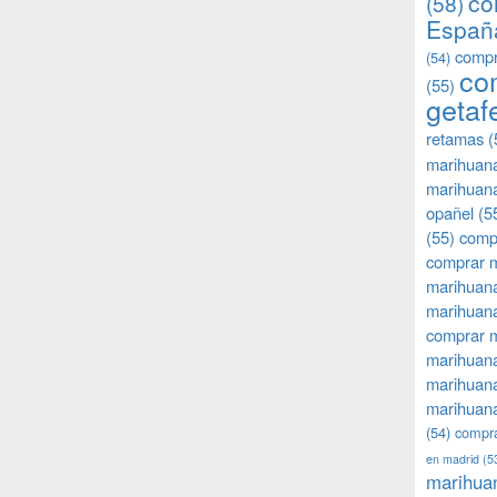
co
(58)
Españ
compr
(54)
co
(55)
getaf
retamas
(
marihuan
marihuana
opañel
(5
(55)
comp
comprar m
marihuana
marihuana
comprar 
marihuana
marihuana
marihuana
(54)
compra
en madrid
(5
marihua