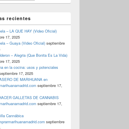
as recientes
uela – LA QUE HAY (Video Oficial)
bre 17, 2025
ela – Guaya (Video Oficial)
septiembre
5
deron – Alegria (Que Bonita Es La Vida)
bre 17, 2025
a en la cocina: usos y potenciales
septiembre 17, 2025
ASERO DE MARIHUANA en
marihuanamadrid.com
septiembre 17,
Smoke Shop THC en Madrid
ACER GALLETAS DE CANNABIS
marihuanamadrid.com
septiembre 17,
illa Cannábica
prarmarihuanamadrid.com
septiembre
5