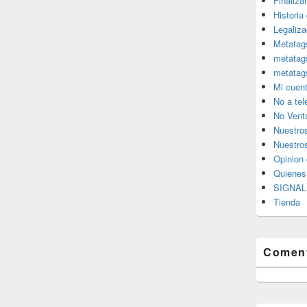
Finaliza
Historia
Legaliza
Metatag
metatag
metatag
Mi cuen
No a te
No Vent
Nuestro
Nuestros
Opinion 
Quiene
SIGNAL 
Tienda
Coment