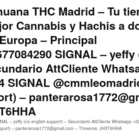
uana THC Madrid – Tu tie
jor Cannabis y Hachis a do
Europa – Principal
7084290 SIGNAL – yeffy 
cundario AttCliente Whats
4 SIGNAL @cmmleomadrid
ort) – panterarosa1772@g
XT6HHA
AL – yeffy (no english support) – Secundario AttCliente Whatsapp
upport) – panterarosa1772@gmail.com – Threema: JHXT6HHA