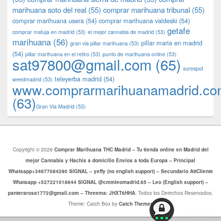
marihuana soto del real
(55)
comprar marihuana tribunal
(55)
comprar marihuana usera
(54)
comprar marihuana valdeski
(54)
getafe
comprar matuja en madrid
(53)
el mejor cannabis de madrid
(53)
marihuana
(56)
pillar maria en madrid
gran via pillar marihuana
(53)
(54)
pillar marihuana en el retiro
(53)
punto de marihuana online
(53)
sat97800@gmail.com
(65)
surespot
teleyerba madrid
(54)
weedmadrid
(53)
www.comprarmarihuanamadrid.c
(63)
​​Gran Via Madrid
(53)
Copyright © 2026
Comprar Marihuana THC Madrid – Tu tienda online en Madrid del
mejor Cannabis y Hachis a domicilio Envios a toda Europa – Principal
Whatsapp+34677084290 SIGNAL – yeffy (no english support) – Secundario AttCliente
Whatsapp +527221018644 SIGNAL @cmmleomadrid.65 – Leo (English support) –
panterarosa1772@gmail.com – Threema: JHXT6HHA
. Todos los Derechos Reservados.
Theme: Catch Box by
Catch Themes