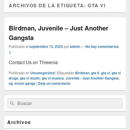
ARCHIVOS DE LA ETIQUETA:
GTA VI
Birdman, Juvenile – Just Another
Gangsta
Publicado el
septiembre 13, 2025
por
admin
—
No hay comentarios
↓
Contact Us on Threema
Publicado en
Uncategorized
|
Etiquetado
Birdman
,
gta 6
,
gta vi
,
gta vi
drugs
,
gta vi music
,
gta vi musica
,
Juvenile - Just Another Gangsta
,
og
,
street gangs
|
Deja un comentario
El
Buscar
Buscar
área
por:
de
widget
barra
Archivos
lateral
primaria