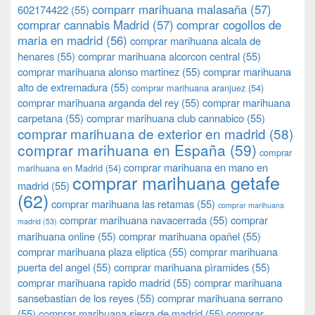
comparr marihuana malasaña
(57)
602174422
(55)
comprar cannabis Madrid
(57)
comprar cogollos de
maria en madrid
(56)
comprar marihuana alcala de
henares
(55)
comprar marihuana alcorcon central
(55)
comprar marihuana alonso martinez
(55)
comprar marihuana
alto de extremadura
(55)
comprar marihuana aranjuez
(54)
comprar marihuana arganda del rey
(55)
comprar marihuana
carpetana
(55)
comprar marihuana club cannabico
(55)
comprar marihuana de exterior en madrid
(58)
comprar marihuana en España
(59)
comprar
comprar marihuana en mano en
marihuana en Madrid
(54)
comprar marihuana getafe
madrid
(55)
(62)
comprar marihuana las retamas
(55)
comprar marihuana
comprar marihuana navacerrada
(55)
comprar
madrid
(53)
marihuana online
(55)
comprar marihuana opañel
(55)
comprar marihuana plaza eliptica
(55)
comprar marihuana
puerta del angel
(55)
comprar marihuana pìramides
(55)
comprar marihuana rapido madrid
(55)
comprar marihuana
sansebastian de los reyes
(55)
comprar marihuana serrano
(55)
comprar marihuana sierra de madrid
(55)
comprar