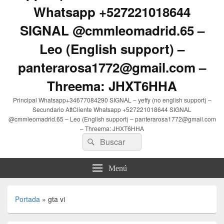
Whatsapp +527221018644
SIGNAL @cmmleomadrid.65 –
Leo (English support) –
panterarosa1772@gmail.com –
Threema: JHXT6HHA
Principal Whatsapp+34677084290 SIGNAL – yeffy (no english support) –
Secundario AttCliente Whatsapp +527221018644 SIGNAL
@cmmleomadrid.65 – Leo (English support) – panterarosa1772@gmail.com
– Threema: JHXT6HHA
Buscar
Buscar
por:
Menú
Portada
»
gta vi