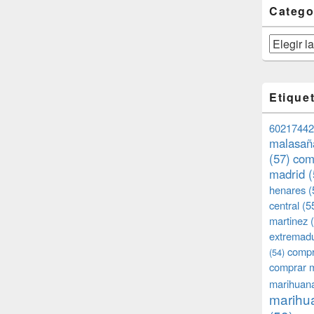
Catego
Categorías
Etique
60217442
malasañ
(57)
com
madrid
(
henares
(
central
(5
martinez
(
extremad
compr
(54)
comprar 
marihuana
marihua