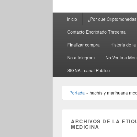
Menú
Inicio
¿Por que Criptomonedas
principal
Contacto Encriptado Threema
Finalizar compra
Historia de l
No a telegram
No Venta a Men
SIGNAL canal Publico
Portada
»
hachís y marihuana med
ARCHIVOS DE LA ETIQ
MEDICINA