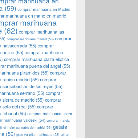
mprar marihuana en
a
(59)
comprar marihuana en Madrid
ar marihuana en mano en madrid
mprar marihuana
e
(62)
comprar marihuana las
55)
comprar
comprar marihuana madrid
(53)
a navacerrada
(55)
comprar
 online
(55)
comprar marihuana
5)
comprar marihuana plaza eliptica
rar marihuana puerta del angel
(55)
arihuana pìramides
(55)
comprar
 rapido madrid
(55)
comprar
 sansebastian de los reyes
(55)
marihuana serrano
(55)
comprar
 sierra de madrid
(55)
comprar
 soto del real
(55)
comprar
 tribunal
(55)
comprar marihuana usera
r marihuana valdeski
(54)
comprar matuja
getafe
3)
el mejor cannabis de madrid
(53)
na
(56)
pillar
gran via pillar marihuana
(53)