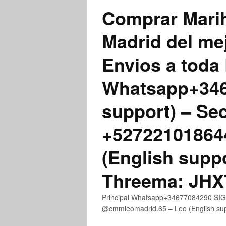
Comprar Marih
Madrid del me
Envios a toda 
Whatsapp+3467
support) – Se
+52722101864
(English supp
Threema: JH
Principal Whatsapp+34677084290 SIGN
@cmmleomadrid.65 – Leo (English s