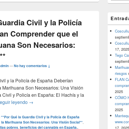
Entrad
uardia Civil y la Policía
ían Comprender que el
Coscull
septiem
huana Son Necesarios:
Coscullu
17, 202
**
Tego Cal
septiem
admin
—
No hay comentarios ↓
Marihuan
riesgos
FLAN C
vil y la Policía de España Deberían
comprar
a Marihuana Son Necesarios: Una Visión
2025
a Civil y Policía en España: El Hachís y la
CÓMO H
### **Por Qué la Guardia Civil y la Policía de 
eguir leyendo
→
comprar
2025
Mantequ
 **Por Qué la Guardia Civil y la Policía de España
www.com
la Marihuana Son Necesarios: Una Visión Social**
,
ilias pobres
,
beneficios del cannabis en España.
,
17, 202