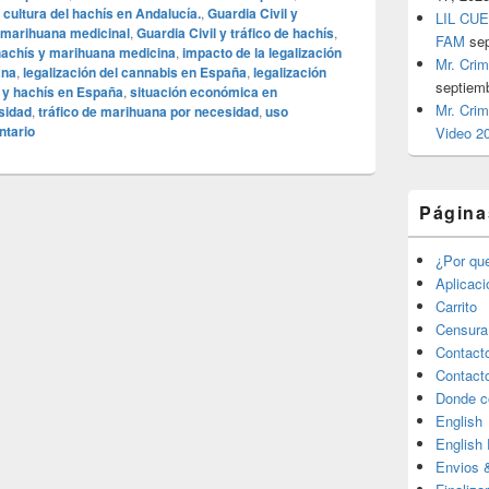
,
cultura del hachís en Andalucía.
,
Guardia Civil y
LIL CUE
y marihuana medicinal
,
Guardia Civil y tráfico de hachís
,
FAM
se
hachís y marihuana medicina
,
impacto de la legalización
Mr. Crim
ana
,
legalización del cannabis en España
,
legalización
septiem
 y hachís en España
,
situación económica en
Mr. Crim
esidad
,
tráfico de marihuana por necesidad
,
uso
ntario
Video 2
Página
¿Por qu
Aplicac
Carrito
Censura
Contact
Contact
Donde c
English
English
Envios 