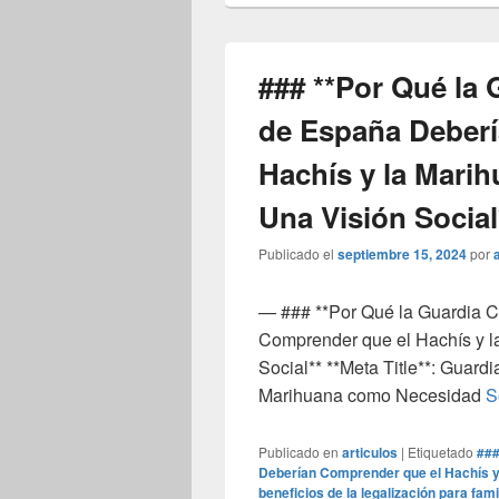
### **Por Qué la G
de España Deber
Hachís y la Mari
Una Visión Social
Publicado el
septiembre 15, 2024
por
— ### **Por Qué la Guardia Ci
Comprender que el Hachís y l
Social** **Meta Title**: Guardi
Marihuana como Necesidad
S
Publicado en
articulos
|
Etiquetado
###
Deberían Comprender que el Hachís y 
beneficios de la legalización para fam