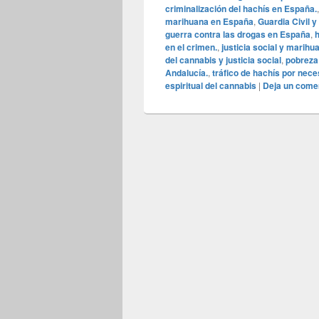
criminalización del hachís en España.
marihuana en España
,
Guardia Civil 
guerra contra las drogas en España
,
en el crimen.
,
justicia social y marihu
del cannabis y justicia social
,
pobreza
Andalucía.
,
tráfico de hachís por nec
espiritual del cannabis
|
Deja un come