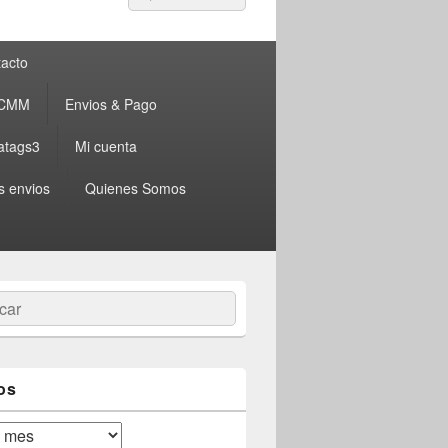
por:
acto
 CMM
Envios & Pago
atags3
Mi cuenta
s envios
Quienes Somos
ar
os