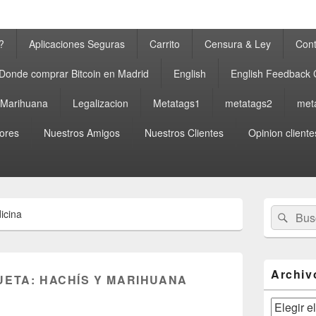
?
Aplicaciones Seguras
Carrito
Censura & Ley
Cont
Donde comprar Bitcoin en Madrid
English
English Feedback
a Marihuana
Legalizacion
Metatags1
metatags2
met
ores
Nuestros Amigos
Nuestros Clientes
Opinion cliente
El
Buscar
Busc
icina
área
por:
de
widget
barra
lateral
Archiv
UETA:
HACHÍS Y MARIHUANA
primaria
Archivos