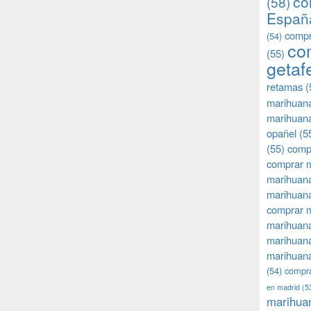
co
(58)
Españ
compr
(54)
co
(55)
getaf
retamas
(
marihuan
marihuana
opañel
(5
(55)
comp
comprar m
marihuana
marihuana
comprar 
marihuana
marihuana
marihuana
(54)
compra
en madrid
(5
marihua