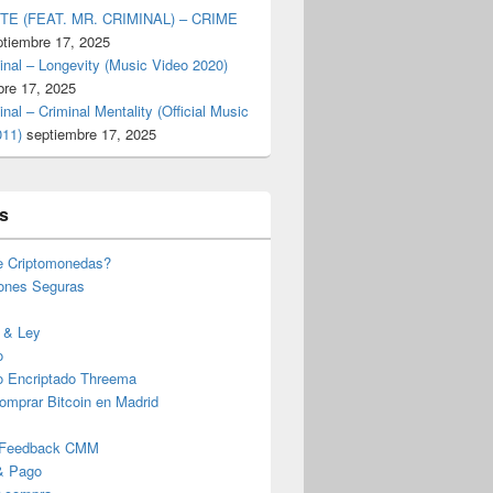
TE (FEAT. MR. CRIMINAL) – CRIME
ptiembre 17, 2025
inal – Longevity (Music Video 2020)
bre 17, 2025
inal – Criminal Mentality (Official Music
011)
septiembre 17, 2025
s
e Criptomonedas?
iones Seguras
 & Ley
o
o Encriptado Threema
omprar Bitcoin en Madrid
 Feedback CMM
& Pago