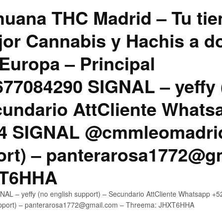
uana THC Madrid – Tu tie
jor Cannabis y Hachis a do
Europa – Principal
7084290 SIGNAL – yeffy 
cundario AttCliente Whats
4 SIGNAL @cmmleomadrid
ort) – panterarosa1772@g
XT6HHA
AL – yeffy (no english support) – Secundario AttCliente Whatsapp
upport) – panterarosa1772@gmail.com – Threema: JHXT6HHA