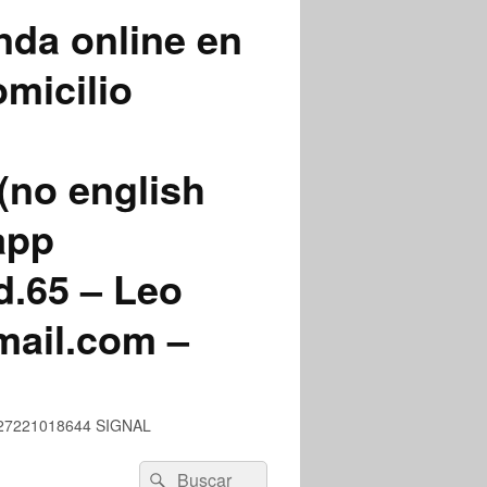
nda online en
micilio
(no english
app
.65 – Leo
mail.com –
 +527221018644 SIGNAL
Buscar
Buscar