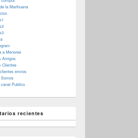
r compra
 de la Marihuana
cion
s1
s2
s3
ta
legram
a a Menores
s Amigos
 Clientes
clientes envios
s Somos
canal Publico
arios recientes