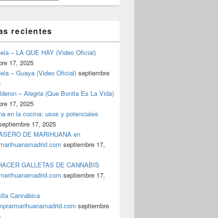
as recientes
uela – LA QUE HAY (Video Oficial)
bre 17, 2025
ela – Guaya (Video Oficial)
septiembre
5
deron – Alegria (Que Bonita Es La Vida)
bre 17, 2025
a en la cocina: usos y potenciales
septiembre 17, 2025
ASERO DE MARIHUANA en
marihuanamadrid.com
septiembre 17,
ACER GALLETAS DE CANNABIS
España Deberían Comprender que el Hachís y la Marihuana Son 
marihuanamadrid.com
septiembre 17,
illa Cannábica
prarmarihuanamadrid.com
septiembre
5