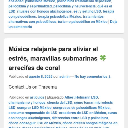
ansiedad
,
psilocibina México
,
psilocibina tratamiento depresión
,
psilocibina y espiritualidad
,
psilocibina y neurociencia
,
qué es el
LSD
,
rituales con hongos alucinógenos
,
set y setting LSD
,
terapia
con psicodélicos
,
terapia psicodélica México
,
tratamientos
alternativos con psicodélicos
,
turismo psicodélico en México
|
Deja
un comentario
Música relajante para aliviar el
estrés, maravillas submarinas
arrecifes de coral
Publicado el
agosto 8, 2025
por
admin
—
No hay comentarios ↓
Contact Us on Threema
Publicado en
articulos
|
Etiquetado
Albert Hofmann LSD
,
chamanismo y hongos
,
ciencia del LSD
,
cómo tomar microdosis
LSD
,
comprar LSD México
,
congresos de psicodélicos México.
,
consumo responsable de LSD
,
creadores de LSD en México
,
curas
con hongos alucinógenos
,
diferencias entre LSD y psilocibina
,
dónde conseguir LSD en México
,
dónde crecen hongos mágicos en
,
,
,