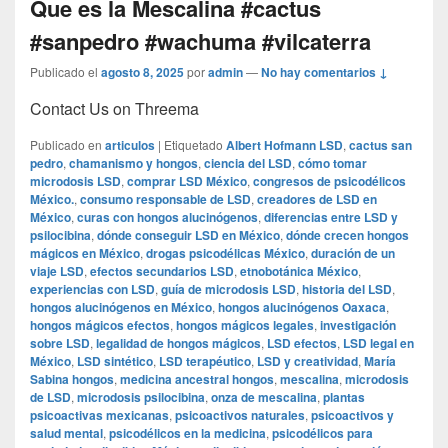
Que es la Mescalina #cactus
#sanpedro #wachuma #vilcaterra
Publicado el
agosto 8, 2025
por
admin
—
No hay comentarios ↓
Contact Us on Threema
Publicado en
articulos
|
Etiquetado
Albert Hofmann LSD
,
cactus san
pedro
,
chamanismo y hongos
,
ciencia del LSD
,
cómo tomar
microdosis LSD
,
comprar LSD México
,
congresos de psicodélicos
México.
,
consumo responsable de LSD
,
creadores de LSD en
México
,
curas con hongos alucinógenos
,
diferencias entre LSD y
psilocibina
,
dónde conseguir LSD en México
,
dónde crecen hongos
mágicos en México
,
drogas psicodélicas México
,
duración de un
viaje LSD
,
efectos secundarios LSD
,
etnobotánica México
,
experiencias con LSD
,
guía de microdosis LSD
,
historia del LSD
,
hongos alucinógenos en México
,
hongos alucinógenos Oaxaca
,
hongos mágicos efectos
,
hongos mágicos legales
,
investigación
sobre LSD
,
legalidad de hongos mágicos
,
LSD efectos
,
LSD legal en
México
,
LSD sintético
,
LSD terapéutico
,
LSD y creatividad
,
María
Sabina hongos
,
medicina ancestral hongos
,
mescalina
,
microdosis
de LSD
,
microdosis psilocibina
,
onza de mescalina
,
plantas
psicoactivas mexicanas
,
psicoactivos naturales
,
psicoactivos y
salud mental
,
psicodélicos en la medicina
,
psicodélicos para