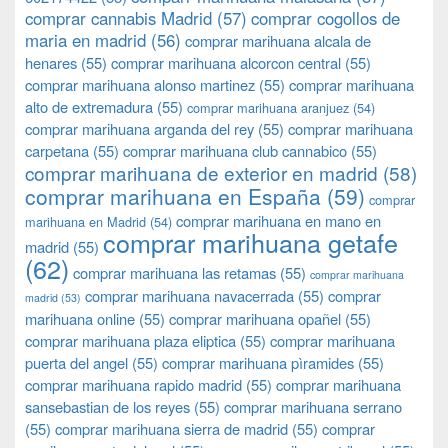
comprar cannabis Madrid
(57)
comprar cogollos de
maria en madrid
(56)
comprar marihuana alcala de
henares
(55)
comprar marihuana alcorcon central
(55)
comprar marihuana alonso martinez
(55)
comprar marihuana
alto de extremadura
(55)
comprar marihuana aranjuez
(54)
comprar marihuana arganda del rey
(55)
comprar marihuana
carpetana
(55)
comprar marihuana club cannabico
(55)
comprar marihuana de exterior en madrid
(58)
comprar marihuana en España
(59)
comprar
comprar marihuana en mano en
marihuana en Madrid
(54)
comprar marihuana getafe
madrid
(55)
(62)
comprar marihuana las retamas
(55)
comprar marihuana
comprar marihuana navacerrada
(55)
comprar
madrid
(53)
marihuana online
(55)
comprar marihuana opañel
(55)
comprar marihuana plaza eliptica
(55)
comprar marihuana
puerta del angel
(55)
comprar marihuana pìramides
(55)
comprar marihuana rapido madrid
(55)
comprar marihuana
sansebastian de los reyes
(55)
comprar marihuana serrano
(55)
comprar marihuana sierra de madrid
(55)
comprar