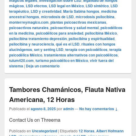
mágicos legales
,
investigación sobre LSD
,
legalidad de hongos
mágicos
,
LSD efectos
,
LSD legal en México
,
LSD sintético
,
LSD
terapéutico
,
LSD y creatividad
,
María Sabina hongos
,
medicina
ancestral hongos
,
microdosis de LSD
,
microdosis psilocibina
,
monterreymagico.com
,
plantas psicoactivas mexicanas
,
psicoactivos naturales
,
psicoactivos y salud mental
,
psicodélicos
en la medicina
,
psicodélicos para ansiedad
,
psilocibina México
,
psilocibina tratamiento depresión
,
psilocibina y espiritualidad
,
psilocibina y neurociencia
,
qué es el LSD
,
rituales con hongos
alucinógenos
,
set y setting LSD
,
terapia con psicodélicos
,
terapia
psicodélica México
,
tratamientos alternativos con psicodélicos
,
tulum420.com
,
turismo psicodélico en México
,
vivir fuera del
sistema
|
Deja un comentario
Tambores Chamánicos, Flauta Nativa
Americana, 12 Horas
Publicado el
agosto 8, 2025
por
admin
—
No hay comentarios ↓
Contact Us on Threema
Publicado en
Uncategorized
|
Etiquetado
12 Horas
,
Albert Hofmann