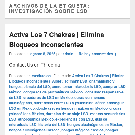
ARCHIVOS DE LA ETIQUETA:
INVESTIGACIÓN SOBRE LSD
Activa Los 7 Chakras | Elimina
Bloqueos Inconscientes
Publicado el
agosto 8, 2025
por
admin
—
No hay comentarios ↓
Contact Us on Threema
Publicado en
meditacion
|
Etiquetado
Activa Los 7 Chakras | Elimina
Bloqueos Inconscientes
,
Albert Hofmann LSD
,
chamanismo y
hongos
,
ciencia del LSD
,
cómo tomar microdosis LSD
,
comprar LSD
México
,
congresos de psicodélicos México.
,
consumo responsable
de LSD
,
creadores de LSD en México
,
curas con hongos
alucinógenos
,
diferencias entre LSD y psilocibina
,
dónde conseguir
LSD en México
,
dónde crecen hongos mágicos en México
,
drogas
psicodélicas México
,
duración de un viaje LSD
,
efectos secundarios
LSD
,
etnobotánica México
,
experiencias con LSD
,
guía de
microdosis LSD
,
historia del LSD
,
hongos alucinógenos en México
,
hongos alucinógenos Oaxaca
,
hongos mágicos efectos
,
hongos