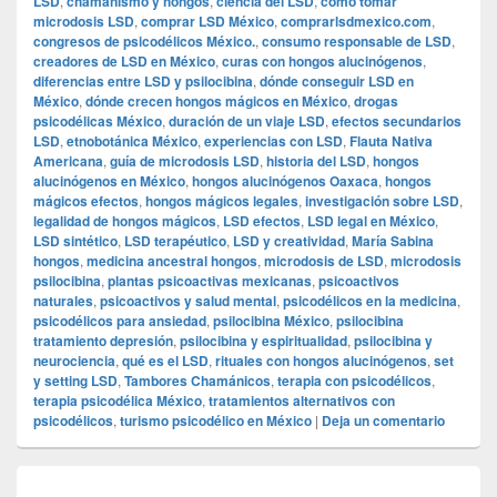
LSD
,
chamanismo y hongos
,
ciencia del LSD
,
cómo tomar
microdosis LSD
,
comprar LSD México
,
comprarlsdmexico.com
,
congresos de psicodélicos México.
,
consumo responsable de LSD
,
creadores de LSD en México
,
curas con hongos alucinógenos
,
diferencias entre LSD y psilocibina
,
dónde conseguir LSD en
México
,
dónde crecen hongos mágicos en México
,
drogas
psicodélicas México
,
duración de un viaje LSD
,
efectos secundarios
LSD
,
etnobotánica México
,
experiencias con LSD
,
Flauta Nativa
Americana
,
guía de microdosis LSD
,
historia del LSD
,
hongos
alucinógenos en México
,
hongos alucinógenos Oaxaca
,
hongos
mágicos efectos
,
hongos mágicos legales
,
investigación sobre LSD
,
legalidad de hongos mágicos
,
LSD efectos
,
LSD legal en México
,
LSD sintético
,
LSD terapéutico
,
LSD y creatividad
,
María Sabina
hongos
,
medicina ancestral hongos
,
microdosis de LSD
,
microdosis
psilocibina
,
plantas psicoactivas mexicanas
,
psicoactivos
naturales
,
psicoactivos y salud mental
,
psicodélicos en la medicina
,
psicodélicos para ansiedad
,
psilocibina México
,
psilocibina
tratamiento depresión
,
psilocibina y espiritualidad
,
psilocibina y
neurociencia
,
qué es el LSD
,
rituales con hongos alucinógenos
,
set
y setting LSD
,
Tambores Chamánicos
,
terapia con psicodélicos
,
terapia psicodélica México
,
tratamientos alternativos con
psicodélicos
,
turismo psicodélico en México
|
Deja un comentario