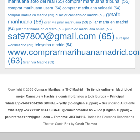
marihuana soto del real
(55)
comprar marihuana tribunal
(55)
comprar marihuana usera
(54)
comprar marihuana valdeski
(54)
getafe
comprar matuja en madrid
(53)
el mejor cannabis de madrid
(53)
marihuana
(56)
pillar maria en madrid
gran via pillar marihuana
(53)
(54)
pillar marihuana en el retiro
(53)
punto de marihuana online
(53)
sat97800@gmail.com
(65)
surespot
teleyerba madrid
(54)
weedmadrid
(53)
www.comprarmarihuanamadrid.c
(63)
​​Gran Via Madrid
(53)
Copyright © 2026
Comprar Marihuana THC Madrid – Tu tienda online en Madrid del
mejor Cannabis y Hachis a domicilio Envios a toda Europa – Principal
Whatsapp+34677084290 SIGNAL – yeffy (no english support) – Secundario AttCliente
Whatsapp +527221018644 SIGNAL @cmmleomadrid.65 – Leo (English support) –
panterarosa1772@gmail.com – Threema: JHXT6HHA
. Todos los Derechos Reservados.
Theme: Catch Box by
Catch Themes