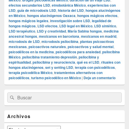
México
drogas psicodélicas México
duración de un viaje LSD
efectos secundarios LSD
,
etnobotánica México
,
experiencias con
LSD
,
guía de microdosis LSD
,
historia del LSD
,
hongos alucinógenos
en México
,
hongos alucinógenos Oaxaca
,
hongos mágicos efectos
,
hongos mágicos legales
,
investigación sobre LSD
,
legalidad de
hongos mágicos
,
LSD efectos
,
LSD legal en México
,
LSD sintético
,
LSD terapéutico
,
LSD y creatividad
,
María Sabina hongos
,
medicina
ancestral hongos
,
mexicanos en barcelona
,
mexicanos en madrid
,
microdosis de LSD
,
microdosis psilocibina
,
plantas psicoactivas
mexicanas
,
psicoactivos naturales
,
psicoactivos y salud mental
,
psicodélicos en la medicina
,
psicodélicos para ansiedad
,
psilocibina
México
,
psilocibina tratamiento depresión
,
psilocibina y
espiritualidad
,
psilocibina y neurociencia
,
qué es el LSD
,
rituales con
hongos alucinógenos
,
set y setting LSD
,
terapia con psicodélicos
,
terapia psicodélica México
,
tratamientos alternativos con
psicodélicos
,
turismo psicodélico en México
|
Deja un comentario
El
Buscar
Buscar
área
por:
de
widget
barra
Archivos
lateral
primaria
Archivos