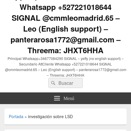
Whatsapp +527221018644
SIGNAL @cmmleomadrid.65 –
Leo (English support) –
panterarosa1772@gmail.com –
Threema: JHXT6HHA
Principal Whatsapp+34677084290 SIGNAL – yeffy (no english support) –
Secundario AttCliente Whatsapp +527221018644 SIGNAL
@cmmleomadrid.65 – Leo (English support) – panterarosa1772@gmail.com
– Threema: JHXT6HHA
Buscar
Buscar
por:
Menú
Portada
»
investigación sobre LSD