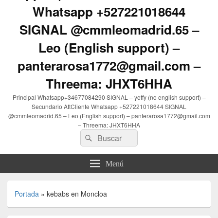
Whatsapp +527221018644
SIGNAL @cmmleomadrid.65 –
Leo (English support) –
panterarosa1772@gmail.com –
Threema: JHXT6HHA
Principal Whatsapp+34677084290 SIGNAL – yeffy (no english support) –
Secundario AttCliente Whatsapp +527221018644 SIGNAL
@cmmleomadrid.65 – Leo (English support) – panterarosa1772@gmail.com
– Threema: JHXT6HHA
Buscar
Buscar
por:
Menú
Portada
»
kebabs en Moncloa