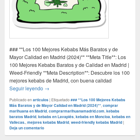
### **Los 100 Mejores Kebabs Más Baratos y de
Mayor Calidad en Madrid (2024)** **Meta Title**: Los
100 Mejores Kebabs Baratos y de Calidad en Madrid |
Weed-Friendly **Meta Description**: Descubre los 100
mejores kebabs de Madrid, con buena calidad
### **Los 100 Mejores Kebabs Más Baratos
Seguir leyendo
→
Publicado en
articulos
|
Etiquetado
### **Los 100 Mejores Kebabs
Más Baratos y de Mayor Calidad en Madrid (2024)**
,
comprar
marihuana en Madrid
,
comprarmarihuanamadrid.com
,
kebabs
baratos Madrid
,
kebabs en Lavapiés
,
kebabs en Moncloa
,
kebabs en
Vallecas.
,
mejores kebabs Madrid
,
weed-friendly kebabs Madrid
|
Deja un comentario