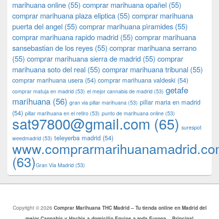
marihuana online
(55)
comprar marihuana opañel
(55)
comprar marihuana plaza eliptica
(55)
comprar marihuana
puerta del angel
(55)
comprar marihuana pìramides
(55)
comprar marihuana rapido madrid
(55)
comprar marihuana
sansebastian de los reyes
(55)
comprar marihuana serrano
(55)
comprar marihuana sierra de madrid
(55)
comprar
marihuana soto del real
(55)
comprar marihuana tribunal
(55)
comprar marihuana usera
(54)
comprar marihuana valdeski
(54)
getafe
comprar matuja en madrid
(53)
el mejor cannabis de madrid
(53)
marihuana
(56)
pillar maria en madrid
gran via pillar marihuana
(53)
(54)
pillar marihuana en el retiro
(53)
punto de marihuana online
(53)
sat97800@gmail.com
(65)
surespot
teleyerba madrid
(54)
weedmadrid
(53)
www.comprarmarihuanamadrid.c
(63)
​​Gran Via Madrid
(53)
Copyright © 2026
Comprar Marihuana THC Madrid – Tu tienda online en Madrid del
mejor Cannabis y Hachis a domicilio Envios a toda Europa – Principal