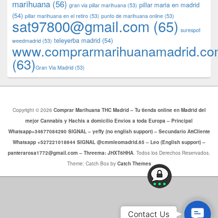
marihuana
(56)
pillar maria en madrid
gran via pillar marihuana
(53)
(54)
pillar marihuana en el retiro
(53)
punto de marihuana online
(53)
sat97800@gmail.com
(65)
surespot
teleyerba madrid
(54)
weedmadrid
(53)
www.comprarmarihuanamadrid.c
(63)
​​Gran Via Madrid
(53)
Copyright © 2026
Comprar Marihuana THC Madrid – Tu tienda online en Madrid del
mejor Cannabis y Hachis a domicilio Envios a toda Europa – Principal
Whatsapp+34677084290 SIGNAL – yeffy (no english support) – Secundario AttCliente
Whatsapp +527221018644 SIGNAL @cmmleomadrid.65 – Leo (English support) –
panterarosa1772@gmail.com – Threema: JHXT6HHA
. Todos los Derechos Reservados.
Theme: Catch Box by
Catch Themes
Conta
Contact Us