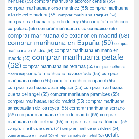
henares
(55)
comprar marihuana alcorcon central
(55)
comprar marihuana alonso martinez
(55)
comprar marihuana
alto de extremadura
(55)
comprar marihuana aranjuez
(54)
comprar marihuana arganda del rey
(55)
comprar marihuana
carpetana
(55)
comprar marihuana club cannabico
(55)
comprar marihuana de exterior en madrid
(58)
comprar marihuana en España
(59)
comprar
comprar marihuana en mano en
marihuana en Madrid
(54)
comprar marihuana getafe
madrid
(55)
(62)
comprar marihuana las retamas
(55)
comprar marihuana
comprar marihuana navacerrada
(55)
comprar
madrid
(53)
marihuana online
(55)
comprar marihuana opañel
(55)
comprar marihuana plaza eliptica
(55)
comprar marihuana
puerta del angel
(55)
comprar marihuana pìramides
(55)
comprar marihuana rapido madrid
(55)
comprar marihuana
sansebastian de los reyes
(55)
comprar marihuana serrano
(55)
comprar marihuana sierra de madrid
(55)
comprar
marihuana soto del real
(55)
comprar marihuana tribunal
(55)
comprar marihuana usera
(54)
comprar marihuana valdeski
(54)
getafe
comprar matuja en madrid
(53)
el mejor cannabis de madrid
(53)