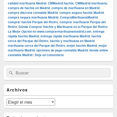
calidad marihuana Madrid
,
CMMadrid hachís
,
CMMadrid marihuana
,
compra de hachís en Madrid
,
compra de marihuana en Madrid
,
compra discreta cannabis Madrid
,
compra segura hachís Madrid
,
compra segura marihuana Madrid
,
CompraMarihuanaMadrid
,
comprar hachís Parque del Retiro
,
comprar marihuana Parque del
Retiro
,
Dónde Comprar Hachís y Marihuana en el Parque del Retiro:
La Mejor Opción en www.comprarmarihuanamadrid.com
,
entrega
rápida hachís Madrid
,
entrega rápida marihuana Madrid
,
hachís
cerca del Parque del Retiro
,
hachís y marihuana en Madrid
,
marihuana cerca del Parque del Retiro
,
mejor hachís Madrid
,
mejor
marihuana Madrid
,
opciones de pago cannabis Madrid
,
tienda online
cannabis Madrid
|
Deja un comentario
El
Buscar
Buscar
área
por:
de
widget
barra
Archivos
lateral
primaria
Archivos