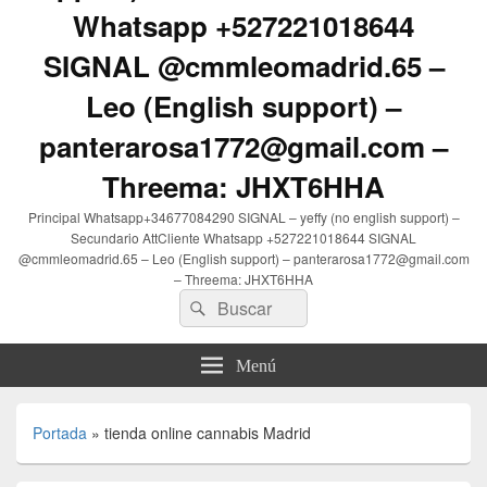
Whatsapp +527221018644
SIGNAL @cmmleomadrid.65 –
Leo (English support) –
panterarosa1772@gmail.com –
Threema: JHXT6HHA
Principal Whatsapp+34677084290 SIGNAL – yeffy (no english support) –
Secundario AttCliente Whatsapp +527221018644 SIGNAL
@cmmleomadrid.65 – Leo (English support) – panterarosa1772@gmail.com
– Threema: JHXT6HHA
Buscar
Buscar
por:
Menú
Portada
»
tienda online cannabis Madrid