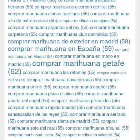
henares
(55)
comprar marihuana alcorcon central
(55)
comprar marihuana alonso martinez
(55)
comprar marihuana
alto de extremadura
(55)
comprar marihuana aranjuez
(54)
comprar marihuana arganda del rey
(55)
comprar marihuana
carpetana
(55)
comprar marihuana club cannabico
(55)
comprar marihuana de exterior en madrid
(58)
comprar marihuana en España
(59)
comprar
comprar marihuana en mano en
marihuana en Madrid
(54)
comprar marihuana getafe
madrid
(55)
(62)
comprar marihuana las retamas
(55)
comprar marihuana
comprar marihuana navacerrada
(55)
comprar
madrid
(53)
marihuana online
(55)
comprar marihuana opañel
(55)
comprar marihuana plaza eliptica
(55)
comprar marihuana
puerta del angel
(55)
comprar marihuana pìramides
(55)
comprar marihuana rapido madrid
(55)
comprar marihuana
sansebastian de los reyes
(55)
comprar marihuana serrano
(55)
comprar marihuana sierra de madrid
(55)
comprar
marihuana soto del real
(55)
comprar marihuana tribunal
(55)
comprar marihuana usera
(54)
comprar marihuana valdeski
(54)