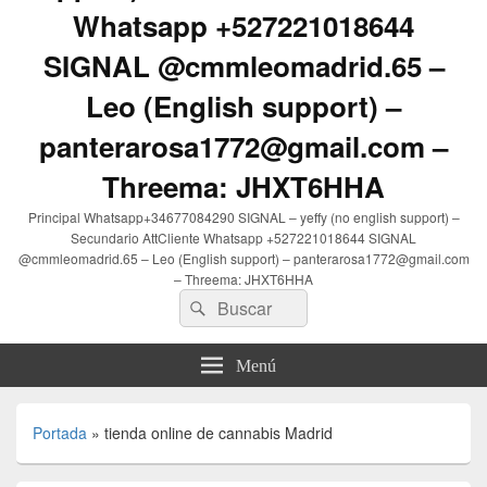
Whatsapp +527221018644
SIGNAL @cmmleomadrid.65 –
Leo (English support) –
panterarosa1772@gmail.com –
Threema: JHXT6HHA
Principal Whatsapp+34677084290 SIGNAL – yeffy (no english support) –
Secundario AttCliente Whatsapp +527221018644 SIGNAL
@cmmleomadrid.65 – Leo (English support) – panterarosa1772@gmail.com
– Threema: JHXT6HHA
Buscar
Buscar
por:
Menú
Portada
»
tienda online de cannabis Madrid