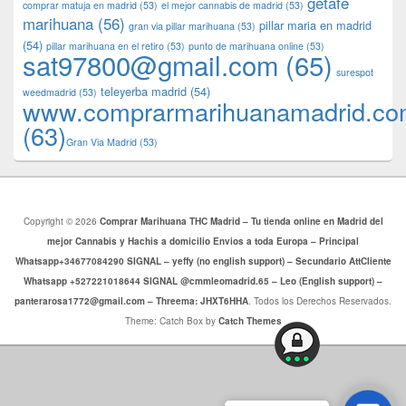
getafe
comprar matuja en madrid
(53)
el mejor cannabis de madrid
(53)
marihuana
(56)
pillar maria en madrid
gran via pillar marihuana
(53)
(54)
pillar marihuana en el retiro
(53)
punto de marihuana online
(53)
sat97800@gmail.com
(65)
surespot
teleyerba madrid
(54)
weedmadrid
(53)
www.comprarmarihuanamadrid.c
(63)
​​Gran Via Madrid
(53)
Copyright © 2026
Comprar Marihuana THC Madrid – Tu tienda online en Madrid del
mejor Cannabis y Hachis a domicilio Envios a toda Europa – Principal
Whatsapp+34677084290 SIGNAL – yeffy (no english support) – Secundario AttCliente
Whatsapp +527221018644 SIGNAL @cmmleomadrid.65 – Leo (English support) –
panterarosa1772@gmail.com – Threema: JHXT6HHA
. Todos los Derechos Reservados.
Theme: Catch Box by
Catch Themes