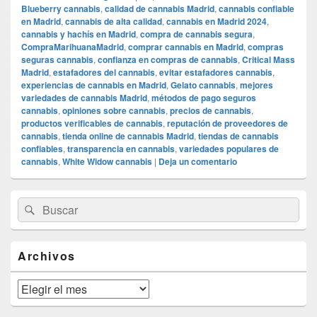
Blueberry cannabis
,
calidad de cannabis Madrid
,
cannabis confiable
en Madrid
,
cannabis de alta calidad
,
cannabis en Madrid 2024
,
cannabis y hachís en Madrid
,
compra de cannabis segura
,
CompraMarihuanaMadrid
,
comprar cannabis en Madrid
,
compras
seguras cannabis
,
confianza en compras de cannabis
,
Critical Mass
Madrid
,
estafadores del cannabis
,
evitar estafadores cannabis
,
experiencias de cannabis en Madrid
,
Gelato cannabis
,
mejores
variedades de cannabis Madrid
,
métodos de pago seguros
cannabis
,
opiniones sobre cannabis
,
precios de cannabis
,
productos verificables de cannabis
,
reputación de proveedores de
cannabis
,
tienda online de cannabis Madrid
,
tiendas de cannabis
confiables
,
transparencia en cannabis
,
variedades populares de
cannabis
,
White Widow cannabis
|
Deja un comentario
El
Buscar
Buscar
área
por:
de
widget
barra
Archivos
lateral
primaria
Archivos