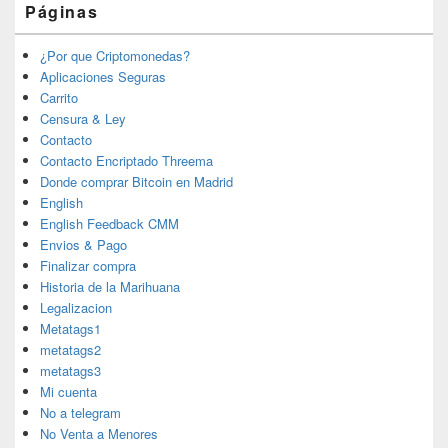
Páginas
¿Por que Criptomonedas?
Aplicaciones Seguras
Carrito
Censura & Ley
Contacto
Contacto Encriptado Threema
Donde comprar Bitcoin en Madrid
English
English Feedback CMM
Envios & Pago
Finalizar compra
Historia de la Marihuana
Legalizacion
Metatags1
metatags2
metatags3
Mi cuenta
No a telegram
No Venta a Menores