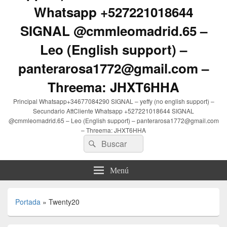
Whatsapp +527221018644
SIGNAL @cmmleomadrid.65 –
Leo (English support) –
panterarosa1772@gmail.com –
Threema: JHXT6HHA
Principal Whatsapp+34677084290 SIGNAL – yeffy (no english support) –
Secundario AttCliente Whatsapp +527221018644 SIGNAL
@cmmleomadrid.65 – Leo (English support) – panterarosa1772@gmail.com
– Threema: JHXT6HHA
Buscar
Buscar
por:
Menú
Portada
»
Twenty20