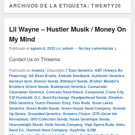
ARCHIVOS DE LA ETIQUETA:
TWENTY20
Lil Wayne – Hustler Musik / Money On
My Mind
Publicado el
agosto 8, 2025
por
admin
—
No hay comentarios ↓
Contact Us on Threema
Publicado en
musica
|
Etiquetado
7 East Genetics
,
ABF (Always Be
Flowering)
,
AK Bean Brains
,
Attitude Seedbank
,
Authentic Genetics
,
barneys farm
,
Beaver Seeds
,
Blimburn Seeds
,
Brother Mendel’s
,
Brothers Grimm Seeds
,
Bulletproof Genetics
,
Cannarado
,
Clearwater Genetics
,
Colorado Seed Shack
,
Compound
,
Crane City
,
CSI Humboldt
,
D.C. Seed Exchange
,
Deadpanhead Seeds
,
Dinafem
,
DNA Genetics
,
Dutch Passion
,
Envy
,
Fast Buds
,
Great Lakes
Genetics
,
Green Bodhi Seeds
,
Green House Seed Company
,
Ground
Up Genes
,
Grounded Genetics
,
Growers Choice
,
GTR (Grow the
Revolution)
,
GYO Collection Seeds
,
Haute Genetique Seeds
,
Heavyweight Seeds
,
Hella Seeds Company
,
High Speed Buds
,
Hoku
Seed Co.
,
Humbolt Seed Company
,
Hyp3rids
,
ILGM