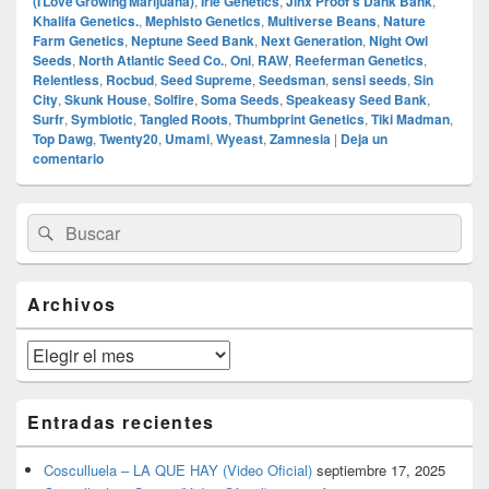
(I Love Growing Marijuana)
,
Irie Genetics
,
Jinx Proof's Dank Bank
,
Khalifa Genetics.
,
Mephisto Genetics
,
Multiverse Beans
,
Nature
Farm Genetics
,
Neptune Seed Bank
,
Next Generation
,
Night Owl
Seeds
,
North Atlantic Seed Co.
,
Oni
,
RAW
,
Reeferman Genetics
,
Relentless
,
Rocbud
,
Seed Supreme
,
Seedsman
,
sensi seeds
,
Sin
City
,
Skunk House
,
Solfire
,
Soma Seeds
,
Speakeasy Seed Bank
,
Surfr
,
Symbiotic
,
Tangled Roots
,
Thumbprint Genetics
,
Tiki Madman
,
Top Dawg
,
Twenty20
,
Umami
,
Wyeast
,
Zamnesia
|
Deja un
comentario
El
Buscar
Buscar
área
por:
de
widget
barra
Archivos
lateral
primaria
Archivos
Entradas recientes
Cosculluela – LA QUE HAY (Video Oficial)
septiembre 17, 2025