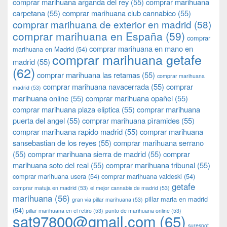
comprar marihuana arganda del rey
(55)
comprar marihuana
carpetana
(55)
comprar marihuana club cannabico
(55)
comprar marihuana de exterior en madrid
(58)
comprar marihuana en España
(59)
comprar
comprar marihuana en mano en
marihuana en Madrid
(54)
comprar marihuana getafe
madrid
(55)
(62)
comprar marihuana las retamas
(55)
comprar marihuana
comprar marihuana navacerrada
(55)
comprar
madrid
(53)
marihuana online
(55)
comprar marihuana opañel
(55)
comprar marihuana plaza eliptica
(55)
comprar marihuana
puerta del angel
(55)
comprar marihuana pìramides
(55)
comprar marihuana rapido madrid
(55)
comprar marihuana
sansebastian de los reyes
(55)
comprar marihuana serrano
(55)
comprar marihuana sierra de madrid
(55)
comprar
marihuana soto del real
(55)
comprar marihuana tribunal
(55)
comprar marihuana usera
(54)
comprar marihuana valdeski
(54)
getafe
comprar matuja en madrid
(53)
el mejor cannabis de madrid
(53)
marihuana
(56)
pillar maria en madrid
gran via pillar marihuana
(53)
(54)
pillar marihuana en el retiro
(53)
punto de marihuana online
(53)
sat97800@gmail.com
(65)
surespot