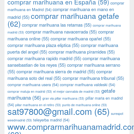
comprar marihuana en España
(59)
comprar
comprar marihuana en mano en
marihuana en Madrid
(54)
comprar marihuana getafe
madrid
(55)
(62)
comprar marihuana las retamas
(55)
comprar marihuana
comprar marihuana navacerrada
(55)
comprar
madrid
(53)
marihuana online
(55)
comprar marihuana opañel
(55)
comprar marihuana plaza eliptica
(55)
comprar marihuana
puerta del angel
(55)
comprar marihuana pìramides
(55)
comprar marihuana rapido madrid
(55)
comprar marihuana
sansebastian de los reyes
(55)
comprar marihuana serrano
(55)
comprar marihuana sierra de madrid
(55)
comprar
marihuana soto del real
(55)
comprar marihuana tribunal
(55)
comprar marihuana usera
(54)
comprar marihuana valdeski
(54)
getafe
comprar matuja en madrid
(53)
el mejor cannabis de madrid
(53)
marihuana
(56)
pillar maria en madrid
gran via pillar marihuana
(53)
(54)
pillar marihuana en el retiro
(53)
punto de marihuana online
(53)
sat97800@gmail.com
(65)
surespot
teleyerba madrid
(54)
weedmadrid
(53)
www.comprarmarihuanamadrid.c