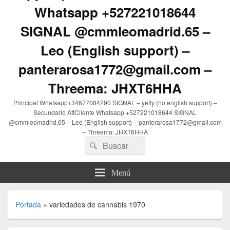
Whatsapp +527221018644
SIGNAL @cmmleomadrid.65 –
Leo (English support) –
panterarosa1772@gmail.com –
Threema: JHXT6HHA
Principal Whatsapp+34677084290 SIGNAL – yeffy (no english support) –
Secundario AttCliente Whatsapp +527221018644 SIGNAL
@cmmleomadrid.65 – Leo (English support) – panterarosa1772@gmail.com
– Threema: JHXT6HHA
Buscar
Buscar
por:
Menú
Portada
»
variedades de cannabis 1970