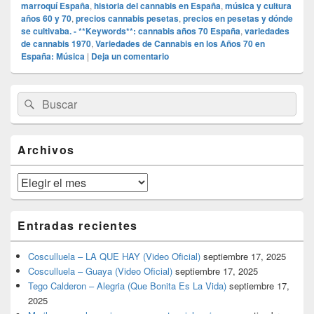
marroquí España
,
historia del cannabis en España
,
música y cultura
años 60 y 70
,
precios cannabis pesetas
,
precios en pesetas y dónde
se cultivaba. - **Keywords**: cannabis años 70 España
,
variedades
de cannabis 1970
,
Variedades de Cannabis en los Años 70 en
España: Música
|
Deja un comentario
El
Buscar
Buscar
área
por:
de
widget
barra
Archivos
lateral
primaria
Archivos
Entradas recientes
Cosculluela – LA QUE HAY (Video Oficial)
septiembre 17, 2025
Cosculluela – Guaya (Video Oficial)
septiembre 17, 2025
Tego Calderon – Alegria (Que Bonita Es La Vida)
septiembre 17,
2025