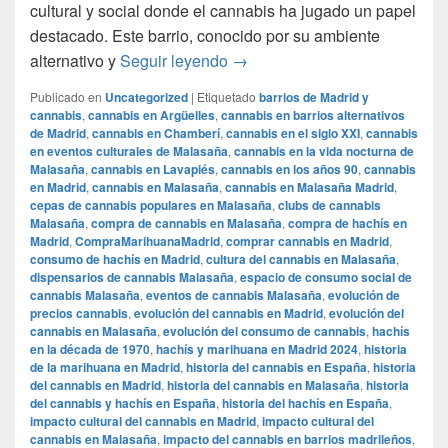
cultural y social donde el cannabis ha jugado un papel
destacado. Este barrio, conocido por su ambiente
El Cannabis en Malasaña Madri
alternativo y
Seguir leyendo
→
Publicado en
Uncategorized
|
Etiquetado
barrios de Madrid y
cannabis
,
cannabis en Argüelles
,
cannabis en barrios alternativos
de Madrid
,
cannabis en Chamberí
,
cannabis en el siglo XXI
,
cannabis
en eventos culturales de Malasaña
,
cannabis en la vida nocturna de
Malasaña
,
cannabis en Lavapiés
,
cannabis en los años 90
,
cannabis
en Madrid
,
cannabis en Malasaña
,
cannabis en Malasaña Madrid
,
cepas de cannabis populares en Malasaña
,
clubs de cannabis
Malasaña
,
compra de cannabis en Malasaña
,
compra de hachís en
Madrid
,
CompraMarihuanaMadrid
,
comprar cannabis en Madrid
,
consumo de hachís en Madrid
,
cultura del cannabis en Malasaña
,
dispensarios de cannabis Malasaña
,
espacio de consumo social de
cannabis Malasaña
,
eventos de cannabis Malasaña
,
evolución de
precios cannabis
,
evolución del cannabis en Madrid
,
evolución del
cannabis en Malasaña
,
evolución del consumo de cannabis
,
hachís
en la década de 1970
,
hachís y marihuana en Madrid 2024
,
historia
de la marihuana en Madrid
,
historia del cannabis en España
,
historia
del cannabis en Madrid
,
historia del cannabis en Malasaña
,
historia
del cannabis y hachís en España
,
historia del hachís en España
,
impacto cultural del cannabis en Madrid
,
impacto cultural del
cannabis en Malasaña
,
impacto del cannabis en barrios madrileños
,