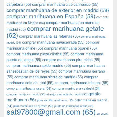
carpetana
(55)
comprar marihuana club cannabico
(55)
comprar marihuana de exterior en madrid
(58)
comprar marihuana en España
(59)
comprar
comprar marihuana en mano en
marihuana en Madrid
(54)
comprar marihuana getafe
madrid
(55)
(62)
comprar marihuana las retamas
(55)
comprar marihuana
comprar marihuana navacerrada
(55)
comprar
madrid
(53)
marihuana online
(55)
comprar marihuana opañel
(55)
comprar marihuana plaza eliptica
(55)
comprar marihuana
puerta del angel
(55)
comprar marihuana pìramides
(55)
comprar marihuana rapido madrid
(55)
comprar marihuana
sansebastian de los reyes
(55)
comprar marihuana serrano
(55)
comprar marihuana sierra de madrid
(55)
comprar
marihuana soto del real
(55)
comprar marihuana tribunal
(55)
comprar marihuana usera
(54)
comprar marihuana valdeski
(54)
getafe
comprar matuja en madrid
(53)
el mejor cannabis de madrid
(53)
marihuana
(56)
pillar maria en madrid
gran via pillar marihuana
(53)
(54)
pillar marihuana en el retiro
(53)
punto de marihuana online
(53)
sat97800@gmail.com
(65)
surespot