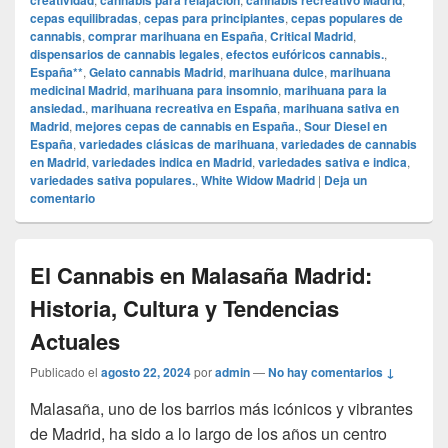
creatividad
cannabis para relajación
cannabis recreativo Madrid
cepas equilibradas
,
cepas para principiantes
,
cepas populares de
cannabis
,
comprar marihuana en España
,
Critical Madrid
,
dispensarios de cannabis legales
,
efectos eufóricos cannabis.
,
España**
,
Gelato cannabis Madrid
,
marihuana dulce
,
marihuana
medicinal Madrid
,
marihuana para insomnio
,
marihuana para la
ansiedad.
,
marihuana recreativa en España
,
marihuana sativa en
Madrid
,
mejores cepas de cannabis en España.
,
Sour Diesel en
España
,
variedades clásicas de marihuana
,
variedades de cannabis
en Madrid
,
variedades indica en Madrid
,
variedades sativa e indica
,
variedades sativa populares.
,
White Widow Madrid
|
Deja un
comentario
El Cannabis en Malasaña Madrid:
Historia, Cultura y Tendencias
Actuales
Publicado el
agosto 22, 2024
por
admin
—
No hay comentarios ↓
Malasaña, uno de los barrios más icónicos y vibrantes
de Madrid, ha sido a lo largo de los años un centro