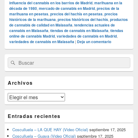
influencia del cannabis en los barrios de Madrid
,
marihuana en la
década de 1980
,
mercado de cannabis en Madrid
,
precios de la
marihuana en pesetas
,
precios del hachís en pesetas
,
precios
históricos de la marihuana
,
precios históricos del hachís
,
productos
de cannabis de calidad en Malasaña
,
tendencias actuales de
cannabis en Malasaña
,
tiendas de cannabis en Malasaña
,
tiendas
online de cannabis Madrid
,
variedades de cannabis en Madrid
,
variedades de cannabis en Malasaña
|
Deja un comentario
El
Buscar
Buscar
área
por:
de
widget
barra
Archivos
lateral
primaria
Archivos
Entradas recientes
Cosculluela – LA QUE HAY (Video Oficial)
septiembre 17, 2025
Cosculluela – Guaya (Video Oficial)
septiembre 17, 2025