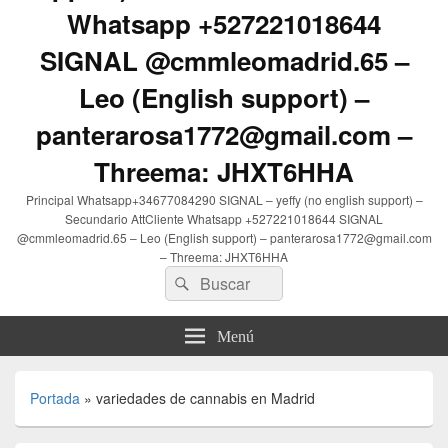
Whatsapp +527221018644
SIGNAL @cmmleomadrid.65 –
Leo (English support) –
panterarosa1772@gmail.com –
Threema: JHXT6HHA
Principal Whatsapp+34677084290 SIGNAL – yeffy (no english support) –
Secundario AttCliente Whatsapp +527221018644 SIGNAL
@cmmleomadrid.65 – Leo (English support) – panterarosa1772@gmail.com
– Threema: JHXT6HHA
Buscar
Buscar
por:
Menú
Portada
»
variedades de cannabis en Madrid