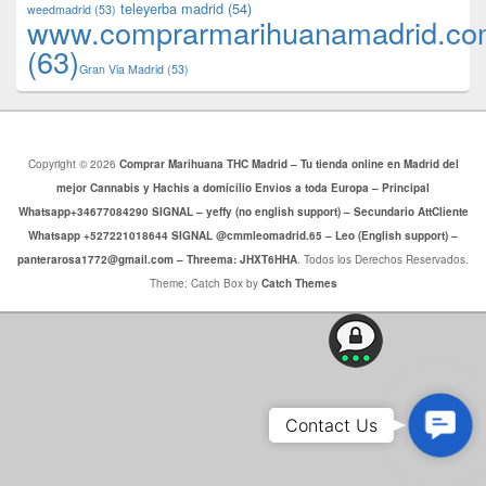
teleyerba madrid
(54)
weedmadrid
(53)
www.comprarmarihuanamadrid.c
(63)
​​Gran Via Madrid
(53)
Copyright © 2026
Comprar Marihuana THC Madrid – Tu tienda online en Madrid del
mejor Cannabis y Hachis a domicilio Envios a toda Europa – Principal
Whatsapp+34677084290 SIGNAL – yeffy (no english support) – Secundario AttCliente
Whatsapp +527221018644 SIGNAL @cmmleomadrid.65 – Leo (English support) –
panterarosa1772@gmail.com – Threema: JHXT6HHA
. Todos los Derechos Reservados.
Theme: Catch Box by
Catch Themes
Conta
Contact Us
Us