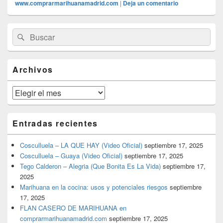
www.comprarmarihuanamadrid.com
|
Deja un comentario
El
Buscar
Buscar
área
por:
de
widget
barra
Archivos
lateral
primaria
Archivos
Entradas recientes
Cosculluela – LA QUE HAY (Video Oficial)
septiembre 17, 2025
Cosculluela – Guaya (Video Oficial)
septiembre 17, 2025
Tego Calderon – Alegria (Que Bonita Es La Vida)
septiembre 17,
2025
Marihuana en la cocina: usos y potenciales riesgos
septiembre
17, 2025
FLAN CASERO DE MARIHUANA en
comprarmarihuanamadrid.com
septiembre 17, 2025