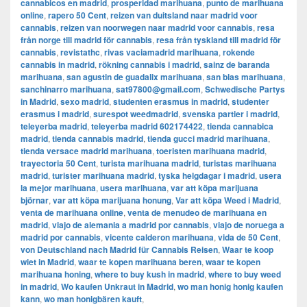
cannabicos en madrid
,
prosperidad marihuana
,
punto de marihuana
online
,
rapero 50 Cent
,
reizen van duitsland naar madrid voor
cannabis
,
reizen van noorwegen naar madrid voor cannabis
,
resa
från norge till madrid för cannabis
,
resa från tyskland till madrid för
cannabis
,
revistathc
,
rivas vaciamadrid marihuana
,
rokende
cannabis in madrid
,
rökning cannabis i madrid
,
sainz de baranda
marihuana
,
san agustin de guadalix marihuana
,
san blas marihuana
,
sanchinarro marihuana
,
sat97800@gmail.com
,
Schwedische Partys
in Madrid
,
sexo madrid
,
studenten erasmus in madrid
,
studenter
erasmus i madrid
,
surespot weedmadrid
,
svenska partier i madrid
,
teleyerba madrid
,
teleyerba madrid 602174422
,
tienda cannabica
madrid
,
tienda cannabis madrid
,
tienda gucci madrid marihuana
,
tienda versace madrid marihuana
,
toeristen marihuana madrid
,
trayectoria 50 Cent
,
turista marihuana madrid
,
turistas marihuana
madrid
,
turister marihuana madrid
,
tyska helgdagar i madrid
,
usera
la mejor marihuana
,
usera marihuana
,
var att köpa marijuana
björnar
,
var att köpa marijuana honung
,
Var att köpa Weed i Madrid
,
venta de marihuana online
,
venta de menudeo de marihuana en
madrid
,
viajo de alemania a madrid por cannabis
,
viajo de noruega a
madrid por cannabis
,
vicente calderon marihuana
,
vida de 50 Cent
,
von Deutschland nach Madrid für Cannabis Reisen
,
Waar te koop
wiet in Madrid
,
waar te kopen marihuana beren
,
waar te kopen
marihuana honing
,
where to buy kush in madrid
,
where to buy weed
in madrid
,
Wo kaufen Unkraut in Madrid
,
wo man honig honig kaufen
kann
,
wo man honigbären kauft
,