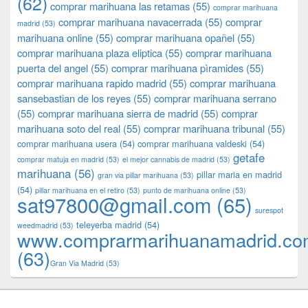
(62)
comprar marihuana las retamas
(55)
comprar marihuana
comprar marihuana navacerrada
(55)
comprar
madrid
(53)
marihuana online
(55)
comprar marihuana opañel
(55)
comprar marihuana plaza eliptica
(55)
comprar marihuana
puerta del angel
(55)
comprar marihuana pìramides
(55)
comprar marihuana rapido madrid
(55)
comprar marihuana
sansebastian de los reyes
(55)
comprar marihuana serrano
(55)
comprar marihuana sierra de madrid
(55)
comprar
marihuana soto del real
(55)
comprar marihuana tribunal
(55)
comprar marihuana usera
(54)
comprar marihuana valdeski
(54)
getafe
comprar matuja en madrid
(53)
el mejor cannabis de madrid
(53)
marihuana
(56)
pillar maria en madrid
gran via pillar marihuana
(53)
(54)
pillar marihuana en el retiro
(53)
punto de marihuana online
(53)
sat97800@gmail.com
(65)
surespot
teleyerba madrid
(54)
weedmadrid
(53)
www.comprarmarihuanamadrid.c
(63)
​​Gran Via Madrid
(53)