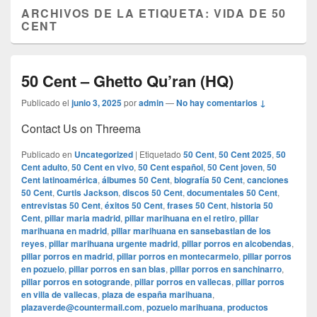
ARCHIVOS DE LA ETIQUETA:
VIDA DE 50
CENT
50 Cent – Ghetto Qu’ran (HQ)
Publicado el
junio 3, 2025
por
admin
—
No hay comentarios ↓
Contact Us on Threema
Publicado en
Uncategorized
|
Etiquetado
50 Cent
,
50 Cent 2025
,
50
Cent adulto
,
50 Cent en vivo
,
50 Cent español
,
50 Cent joven
,
50
Cent latinoamérica
,
álbumes 50 Cent
,
biografía 50 Cent
,
canciones
50 Cent
,
Curtis Jackson
,
discos 50 Cent
,
documentales 50 Cent
,
entrevistas 50 Cent
,
éxitos 50 Cent
,
frases 50 Cent
,
historia 50
Cent
,
pillar maria madrid
,
pillar marihuana en el retiro
,
pillar
marihuana en madrid
,
pillar marihuana en sansebastian de los
reyes
,
pillar marihuana urgente madrid
,
pillar porros en alcobendas
,
pillar porros en madrid
,
pillar porros en montecarmelo
,
pillar porros
en pozuelo
,
pillar porros en san blas
,
pillar porros en sanchinarro
,
pillar porros en sotogrande
,
pillar porros en vallecas
,
pillar porros
en villa de vallecas
,
plaza de españa marihuana
,
plazaverde@countermail.com
,
pozuelo marihuana
,
productos