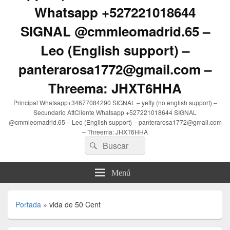
Whatsapp +527221018644
SIGNAL @cmmleomadrid.65 –
Leo (English support) –
panterarosa1772@gmail.com –
Threema: JHXT6HHA
Principal Whatsapp+34677084290 SIGNAL – yeffy (no english support) –
Secundario AttCliente Whatsapp +527221018644 SIGNAL
@cmmleomadrid.65 – Leo (English support) – panterarosa1772@gmail.com
– Threema: JHXT6HHA
Buscar
Buscar
por:
Menú
Portada
»
vida de 50 Cent