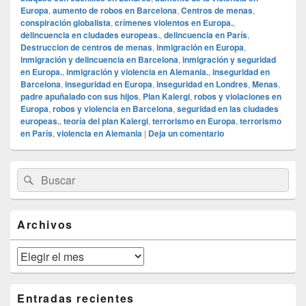
Europa
,
aumento de robos en Barcelona
,
Centros de menas
,
conspiración globalista
,
crímenes violentos en Europa.
,
delincuencia en ciudades europeas.
,
delincuencia en París
,
Destruccion de centros de menas
,
inmigración en Europa
,
inmigración y delincuencia en Barcelona
,
inmigración y seguridad
en Europa.
,
inmigración y violencia en Alemania.
,
inseguridad en
Barcelona
,
inseguridad en Europa
,
inseguridad en Londres
,
Menas
,
padre apuñalado con sus hijos
,
Plan Kalergi
,
robos y violaciones en
Europa
,
robos y violencia en Barcelona
,
seguridad en las ciudades
europeas.
,
teoría del plan Kalergi
,
terrorismo en Europa
,
terrorismo
en París
,
violencia en Alemania
|
Deja un comentario
El
Buscar
Buscar
área
por:
de
widget
barra
Archivos
lateral
primaria
Archivos
Entradas recientes