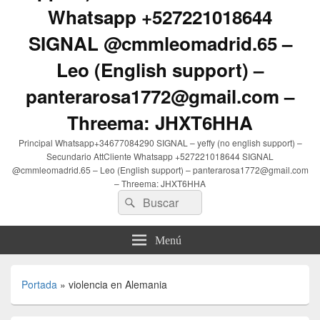
Whatsapp +527221018644
SIGNAL @cmmleomadrid.65 –
Leo (English support) –
panterarosa1772@gmail.com –
Threema: JHXT6HHA
Principal Whatsapp+34677084290 SIGNAL – yeffy (no english support) –
Secundario AttCliente Whatsapp +527221018644 SIGNAL
@cmmleomadrid.65 – Leo (English support) – panterarosa1772@gmail.com
– Threema: JHXT6HHA
Buscar
Buscar
por:
Menú
Portada
»
violencia en Alemania