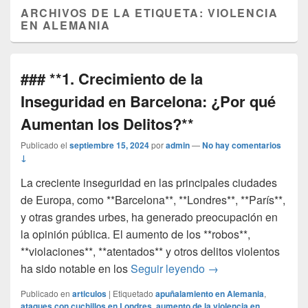
ARCHIVOS DE LA ETIQUETA:
VIOLENCIA
EN ALEMANIA
### **1. Crecimiento de la
Inseguridad en Barcelona: ¿Por qué
Aumentan los Delitos?**
Publicado el
septiembre 15, 2024
por
admin
—
No hay comentarios
↓
La creciente inseguridad en las principales ciudades
de Europa, como **Barcelona**, **Londres**, **París**,
y otras grandes urbes, ha generado preocupación en
la opinión pública. El aumento de los **robos**,
**violaciones**, **atentados** y otros delitos violentos
### **1. Crecimiento
ha sido notable en los
Seguir leyendo
→
Publicado en
articulos
|
Etiquetado
apuñalamiento en Alemania
,
ataques con cuchillos en Londres
,
aumento de la violencia en