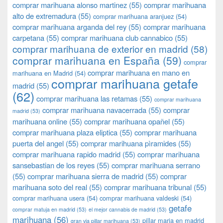
comprar marihuana alonso martinez
(55)
comprar marihuana
alto de extremadura
(55)
comprar marihuana aranjuez
(54)
comprar marihuana arganda del rey
(55)
comprar marihuana
carpetana
(55)
comprar marihuana club cannabico
(55)
comprar marihuana de exterior en madrid
(58)
comprar marihuana en España
(59)
comprar
comprar marihuana en mano en
marihuana en Madrid
(54)
comprar marihuana getafe
madrid
(55)
(62)
comprar marihuana las retamas
(55)
comprar marihuana
comprar marihuana navacerrada
(55)
comprar
madrid
(53)
marihuana online
(55)
comprar marihuana opañel
(55)
comprar marihuana plaza eliptica
(55)
comprar marihuana
puerta del angel
(55)
comprar marihuana pìramides
(55)
comprar marihuana rapido madrid
(55)
comprar marihuana
sansebastian de los reyes
(55)
comprar marihuana serrano
(55)
comprar marihuana sierra de madrid
(55)
comprar
marihuana soto del real
(55)
comprar marihuana tribunal
(55)
comprar marihuana usera
(54)
comprar marihuana valdeski
(54)
getafe
comprar matuja en madrid
(53)
el mejor cannabis de madrid
(53)
marihuana
(56)
pillar maria en madrid
gran via pillar marihuana
(53)