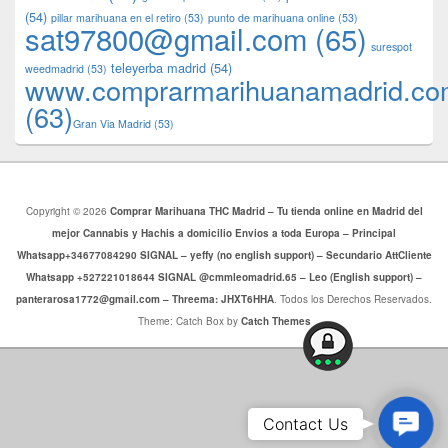
(54)
pillar marihuana en el retiro
(53)
punto de marihuana online
(53)
sat97800@gmail.com
(65)
surespot
teleyerba madrid
(54)
weedmadrid
(53)
www.comprarmarihuanamadrid.c
(63)
​​Gran Via Madrid
(53)
Copyright © 2026
Comprar Marihuana THC Madrid – Tu tienda online en Madrid del
mejor Cannabis y Hachis a domicilio Envios a toda Europa – Principal
Whatsapp+34677084290 SIGNAL – yeffy (no english support) – Secundario AttCliente
Whatsapp +527221018644 SIGNAL @cmmleomadrid.65 – Leo (English support) –
panterarosa1772@gmail.com – Threema: JHXT6HHA
. Todos los Derechos Reservados.
Theme: Catch Box by
Catch Themes
Conta
Contact Us
Us