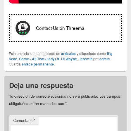
Contact Us on Threema
Esta entrada se ha publicado en
articulos
y etiquetado como
Big
Sean
,
Game - All That (Lady) ft. Lil Wayne
,
Jeremih
por
admin
.
Guarda
enlace permanente
.
Deja una respuesta
Tu dirección de correo electrónico no será publicada.
Los campos
obligatorios están marcados con
*
Comentario
*