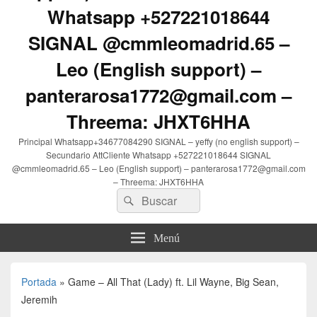
Whatsapp +527221018644
SIGNAL @cmmleomadrid.65 –
Leo (English support) –
panterarosa1772@gmail.com –
Threema: JHXT6HHA
Principal Whatsapp+34677084290 SIGNAL – yeffy (no english support) –
Secundario AttCliente Whatsapp +527221018644 SIGNAL
@cmmleomadrid.65 – Leo (English support) – panterarosa1772@gmail.com
– Threema: JHXT6HHA
Buscar
Buscar
por:
Menú
Portada
»
Game – All That (Lady) ft. Lil Wayne, Big Sean,
Jeremih