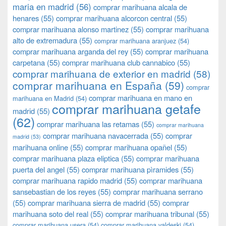
maria en madrid
(56)
comprar marihuana alcala de
henares
(55)
comprar marihuana alcorcon central
(55)
comprar marihuana alonso martinez
(55)
comprar marihuana
alto de extremadura
(55)
comprar marihuana aranjuez
(54)
comprar marihuana arganda del rey
(55)
comprar marihuana
carpetana
(55)
comprar marihuana club cannabico
(55)
comprar marihuana de exterior en madrid
(58)
comprar marihuana en España
(59)
comprar
comprar marihuana en mano en
marihuana en Madrid
(54)
comprar marihuana getafe
madrid
(55)
(62)
comprar marihuana las retamas
(55)
comprar marihuana
comprar marihuana navacerrada
(55)
comprar
madrid
(53)
marihuana online
(55)
comprar marihuana opañel
(55)
comprar marihuana plaza eliptica
(55)
comprar marihuana
puerta del angel
(55)
comprar marihuana pìramides
(55)
comprar marihuana rapido madrid
(55)
comprar marihuana
sansebastian de los reyes
(55)
comprar marihuana serrano
(55)
comprar marihuana sierra de madrid
(55)
comprar
marihuana soto del real
(55)
comprar marihuana tribunal
(55)
comprar marihuana usera
(54)
comprar marihuana valdeski
(54)