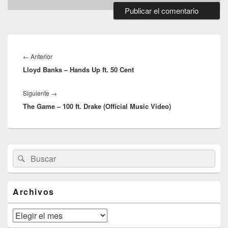
Navegación
de
Entrada
←
Anterior
entradas
Lloyd Banks – Hands Up ft. 50 Cent
anterior:
Entrada
Siguiente
→
The Game – 100 ft. Drake (Official Music Video)
siguiente:
El
Buscar
Buscar
área
por:
de
widget
barra
Archivos
lateral
primaria
Archivos