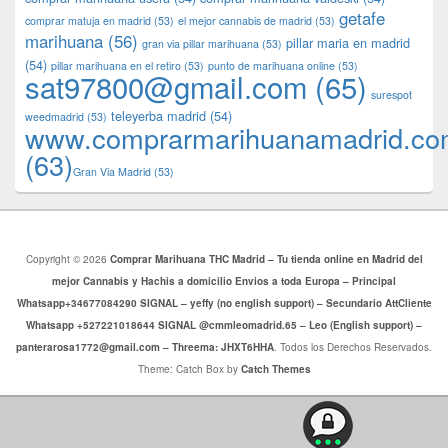
getafe
comprar matuja en madrid
(53)
el mejor cannabis de madrid
(53)
marihuana
(56)
pillar maria en madrid
gran via pillar marihuana
(53)
(54)
pillar marihuana en el retiro
(53)
punto de marihuana online
(53)
sat97800@gmail.com
(65)
surespot
teleyerba madrid
(54)
weedmadrid
(53)
www.comprarmarihuanamadrid.c
(63)
​​Gran Via Madrid
(53)
Copyright © 2026
Comprar Marihuana THC Madrid – Tu tienda online en Madrid del
mejor Cannabis y Hachis a domicilio Envios a toda Europa – Principal
Whatsapp+34677084290 SIGNAL – yeffy (no english support) – Secundario AttCliente
Whatsapp +527221018644 SIGNAL @cmmleomadrid.65 – Leo (English support) –
panterarosa1772@gmail.com – Threema: JHXT6HHA
. Todos los Derechos Reservados.
Theme: Catch Box by
Catch Themes