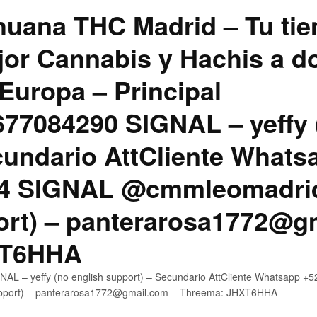
uana THC Madrid – Tu tie
jor Cannabis y Hachis a do
Europa – Principal
7084290 SIGNAL – yeffy 
cundario AttCliente Whats
4 SIGNAL @cmmleomadrid
ort) – panterarosa1772@g
XT6HHA
AL – yeffy (no english support) – Secundario AttCliente Whatsapp
upport) – panterarosa1772@gmail.com – Threema: JHXT6HHA