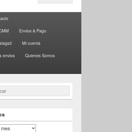
por:
acto
 CMM
Envios & Pago
atags3
Mi cuenta
s envios
Quienes Somos
ar
os