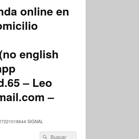
nda online en
micilio
(no english
app
.65 – Leo
mail.com –
 +527221018644 SIGNAL
Buscar
Buscar