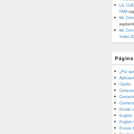
LIL CUE
FAM
se
Mr. Crim
septiem
Mr. Crim
Video 2
Página
¿Por qu
Aplicac
Carrito
Censura
Contact
Contact
Donde c
English
English
Envios 