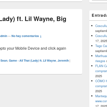
Entrad
Lady) ft. Lil Wayne, Big
Coscull
septiem
Coscullu
admin
—
No hay comentarios ↓
17, 202
Tego Cal
o your Mobile Device and click again
septiem
Marihuan
 Sean
,
Game - All That (Lady) ft. Lil Wayne
,
Jeremih
|
riesgos
FLAN C
comprar
2025
CÓMO H
comprar
2025
Mantequ
www.com
17, 202