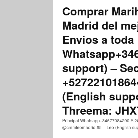
Comprar Marih
Madrid del me
Envios a toda 
Whatsapp+3467
support) – Se
+52722101864
(English supp
Threema: JH
Principal Whatsapp+34677084290 SIGN
@cmmleomadrid.65 – Leo (English s