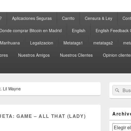
?
Aplicaciones Seguras
Carrito
Censura & Ley
Cont
Donde comprar Bitcoin en Madrid
English
English Feedback
a Marihuana
Legalizacion
Metatags1
metatags2
met
ores
Nuestros Amigos
Nuestros Clientes
Opinion cliente
El
Buscar
Busc
t. Lil Wayne
área
por:
de
widget
barra
lateral
Archiv
UETA:
GAME – ALL THAT (LADY)
primaria
Archivos