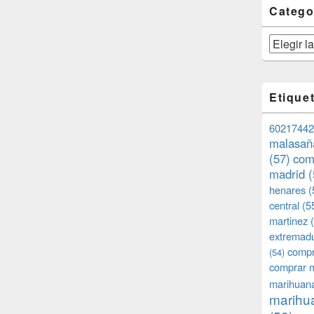
Catego
Categorías
Etique
60217442
malasañ
(57)
com
madrid
(
henares
(
central
(5
martinez
(
extremad
compr
(54)
comprar 
marihuana
marihua