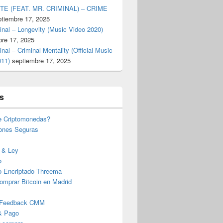
TE (FEAT. MR. CRIMINAL) – CRIME
ptiembre 17, 2025
inal – Longevity (Music Video 2020)
bre 17, 2025
inal – Criminal Mentality (Official Music
011)
septiembre 17, 2025
s
e Criptomonedas?
iones Seguras
 & Ley
o
o Encriptado Threema
omprar Bitcoin en Madrid
 Feedback CMM
& Pago