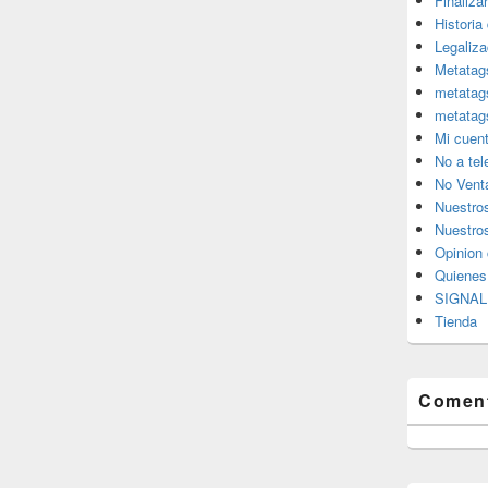
Finaliza
Historia
Legaliza
Metatag
metatag
metatag
Mi cuen
No a te
No Vent
Nuestro
Nuestros
Opinion 
Quiene
SIGNAL 
Tienda
Coment