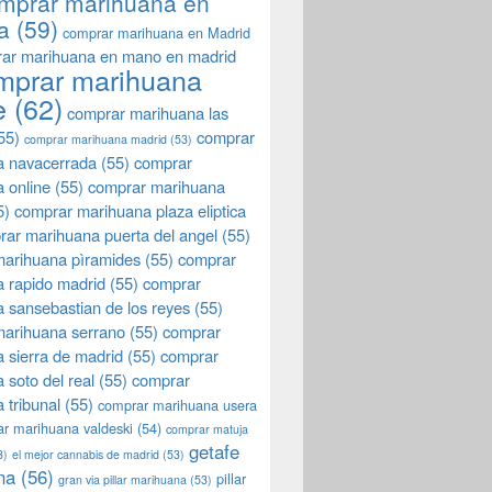
mprar marihuana en
a
(59)
comprar marihuana en Madrid
ar marihuana en mano en madrid
mprar marihuana
e
(62)
comprar marihuana las
55)
comprar
comprar marihuana madrid
(53)
a navacerrada
(55)
comprar
 online
(55)
comprar marihuana
5)
comprar marihuana plaza eliptica
rar marihuana puerta del angel
(55)
arihuana pìramides
(55)
comprar
 rapido madrid
(55)
comprar
 sansebastian de los reyes
(55)
marihuana serrano
(55)
comprar
 sierra de madrid
(55)
comprar
 soto del real
(55)
comprar
 tribunal
(55)
comprar marihuana usera
r marihuana valdeski
(54)
comprar matuja
getafe
3)
el mejor cannabis de madrid
(53)
na
(56)
pillar
gran via pillar marihuana
(53)