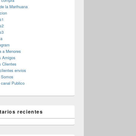
r compra
 de la Marihuana
cion
s1
s2
s3
ta
legram
a a Menores
s Amigos
 Clientes
clientes envios
s Somos
canal Publico
arios recientes