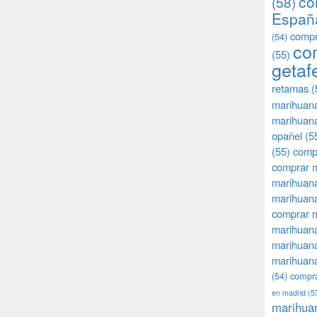
co
(58)
Españ
compr
(54)
co
(55)
getaf
retamas
(
marihuan
marihuana
opañel
(5
(55)
comp
comprar m
marihuana
marihuana
comprar 
marihuana
marihuana
marihuana
(54)
compra
en madrid
(5
marihua