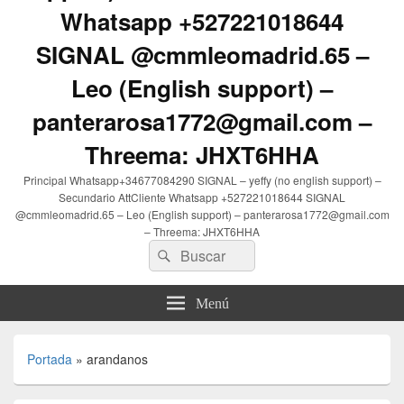
Whatsapp +527221018644
SIGNAL @cmmleomadrid.65 –
Leo (English support) –
panterarosa1772@gmail.com –
Threema: JHXT6HHA
Principal Whatsapp+34677084290 SIGNAL – yeffy (no english support) –
Secundario AttCliente Whatsapp +527221018644 SIGNAL
@cmmleomadrid.65 – Leo (English support) – panterarosa1772@gmail.com
– Threema: JHXT6HHA
Buscar
Buscar
por:
Menú
Portada
»
arandanos