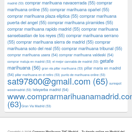
comprar marihuana navacerrada
(55)
comprar
madrid
(53)
marihuana online
(55)
comprar marihuana opañel
(55)
comprar marihuana plaza eliptica
(55)
comprar marihuana
puerta del angel
(55)
comprar marihuana pìramides
(55)
comprar marihuana rapido madrid
(55)
comprar marihuana
sansebastian de los reyes
(55)
comprar marihuana serrano
(55)
comprar marihuana sierra de madrid
(55)
comprar
marihuana soto del real
(55)
comprar marihuana tribunal
(55)
comprar marihuana usera
(54)
comprar marihuana valdeski
(54)
getafe
comprar matuja en madrid
(53)
el mejor cannabis de madrid
(53)
marihuana
(56)
pillar maria en madrid
gran via pillar marihuana
(53)
(54)
pillar marihuana en el retiro
(53)
punto de marihuana online
(53)
sat97800@gmail.com
(65)
surespot
teleyerba madrid
(54)
weedmadrid
(53)
www.comprarmarihuanamadrid.c
(63)
​​Gran Via Madrid
(53)
Copyright © 2026
Comprar Marihuana THC Madrid – Tu tienda online en Madrid del