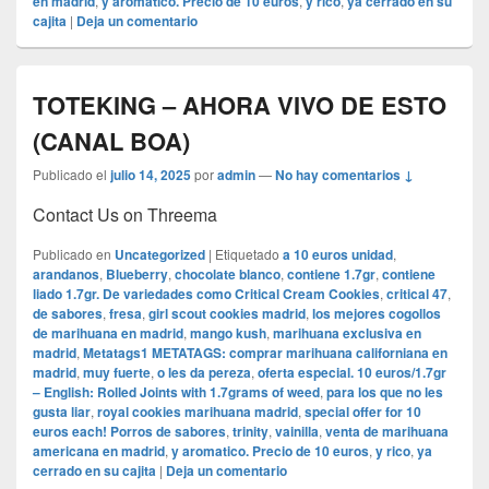
en madrid
,
y aromatico. Precio de 10 euros
,
y rico
,
ya cerrado en su
cajita
|
Deja un comentario
TOTEKING – AHORA VIVO DE ESTO
(CANAL BOA)
Publicado el
julio 14, 2025
por
admin
—
No hay comentarios ↓
Contact Us on Threema
Publicado en
Uncategorized
|
Etiquetado
a 10 euros unidad
,
arandanos
,
Blueberry
,
chocolate blanco
,
contiene 1.7gr
,
contiene
liado 1.7gr. De variedades como Critical Cream Cookies
,
critical 47
,
de sabores
,
fresa
,
girl scout cookies madrid
,
los mejores cogollos
de marihuana en madrid
,
mango kush
,
marihuana exclusiva en
madrid
,
Metatags1 METATAGS: comprar marihuana californiana en
madrid
,
muy fuerte
,
o les da pereza
,
oferta especial. 10 euros/1.7gr
– English: Rolled Joints with 1.7grams of weed
,
para los que no les
gusta liar
,
royal cookies marihuana madrid
,
special offer for 10
euros each! Porros de sabores
,
trinity
,
vainilla
,
venta de marihuana
americana en madrid
,
y aromatico. Precio de 10 euros
,
y rico
,
ya
cerrado en su cajita
|
Deja un comentario