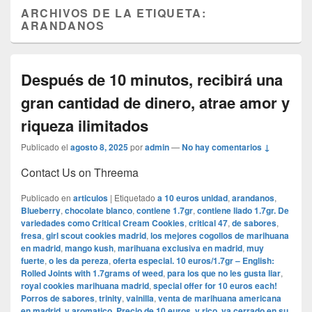
ARCHIVOS DE LA ETIQUETA:
ARANDANOS
Después de 10 minutos, recibirá una
gran cantidad de dinero, atrae amor y
riqueza ilimitados
Publicado el
agosto 8, 2025
por
admin
—
No hay comentarios ↓
Contact Us on Threema
Publicado en
articulos
|
Etiquetado
a 10 euros unidad
,
arandanos
,
Blueberry
,
chocolate blanco
,
contiene 1.7gr
,
contiene liado 1.7gr. De
variedades como Critical Cream Cookies
,
critical 47
,
de sabores
,
fresa
,
girl scout cookies madrid
,
los mejores cogollos de marihuana
en madrid
,
mango kush
,
marihuana exclusiva en madrid
,
muy
fuerte
,
o les da pereza
,
oferta especial. 10 euros/1.7gr – English:
Rolled Joints with 1.7grams of weed
,
para los que no les gusta liar
,
royal cookies marihuana madrid
,
special offer for 10 euros each!
Porros de sabores
,
trinity
,
vainilla
,
venta de marihuana americana
en madrid
,
y aromatico. Precio de 10 euros
,
y rico
,
ya cerrado en su