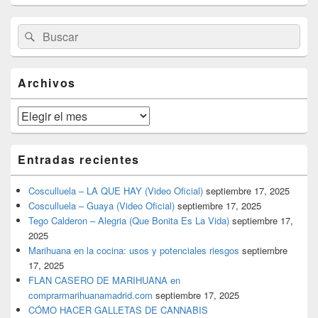
El
Buscar
Buscar
área
por:
de
widget
barra
Archivos
lateral
primaria
Archivos
Entradas recientes
Cosculluela – LA QUE HAY (Video Oficial)
septiembre 17, 2025
Cosculluela – Guaya (Video Oficial)
septiembre 17, 2025
Tego Calderon – Alegria (Que Bonita Es La Vida)
septiembre 17,
2025
Marihuana en la cocina: usos y potenciales riesgos
septiembre
17, 2025
FLAN CASERO DE MARIHUANA en
comprarmarihuanamadrid.com
septiembre 17, 2025
CÓMO HACER GALLETAS DE CANNABIS