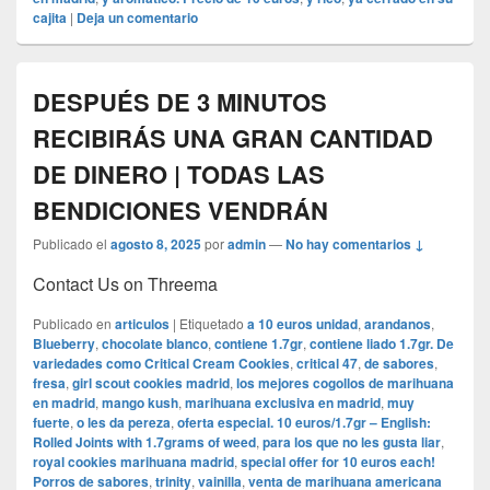
cajita
|
Deja un comentario
DESPUÉS DE 3 MINUTOS
RECIBIRÁS UNA GRAN CANTIDAD
DE DINERO | TODAS LAS
BENDICIONES VENDRÁN
Publicado el
agosto 8, 2025
por
admin
—
No hay comentarios ↓
Contact Us on Threema
Publicado en
articulos
|
Etiquetado
a 10 euros unidad
,
arandanos
,
Blueberry
,
chocolate blanco
,
contiene 1.7gr
,
contiene liado 1.7gr. De
variedades como Critical Cream Cookies
,
critical 47
,
de sabores
,
fresa
,
girl scout cookies madrid
,
los mejores cogollos de marihuana
en madrid
,
mango kush
,
marihuana exclusiva en madrid
,
muy
fuerte
,
o les da pereza
,
oferta especial. 10 euros/1.7gr – English:
Rolled Joints with 1.7grams of weed
,
para los que no les gusta liar
,
royal cookies marihuana madrid
,
special offer for 10 euros each!
Porros de sabores
,
trinity
,
vainilla
,
venta de marihuana americana