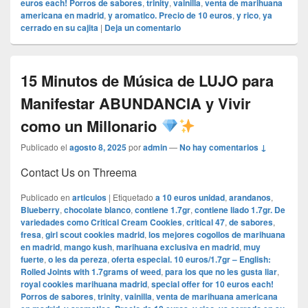
euros each! Porros de sabores
,
trinity
,
vainilla
,
venta de marihuana
americana en madrid
,
y aromatico. Precio de 10 euros
,
y rico
,
ya
cerrado en su cajita
|
Deja un comentario
15 Minutos de Música de LUJO para
Manifestar ABUNDANCIA y Vivir
como un Millonario
Publicado el
agosto 8, 2025
por
admin
—
No hay comentarios ↓
Contact Us on Threema
Publicado en
articulos
|
Etiquetado
a 10 euros unidad
,
arandanos
,
Blueberry
,
chocolate blanco
,
contiene 1.7gr
,
contiene liado 1.7gr. De
variedades como Critical Cream Cookies
,
critical 47
,
de sabores
,
fresa
,
girl scout cookies madrid
,
los mejores cogollos de marihuana
en madrid
,
mango kush
,
marihuana exclusiva en madrid
,
muy
fuerte
,
o les da pereza
,
oferta especial. 10 euros/1.7gr – English:
Rolled Joints with 1.7grams of weed
,
para los que no les gusta liar
,
royal cookies marihuana madrid
,
special offer for 10 euros each!
Porros de sabores
,
trinity
,
vainilla
,
venta de marihuana americana