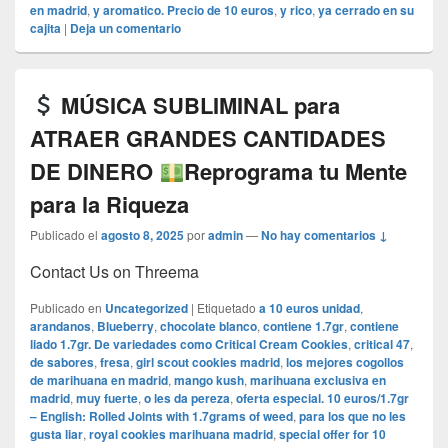
en madrid
,
y aromatico. Precio de 10 euros
,
y rico
,
ya cerrado en su
cajita
|
Deja un comentario
MÚSICA SUBLIMINAL para
ATRAER GRANDES CANTIDADES
DE DINERO
Reprograma tu Mente
para la Riqueza
Publicado el
agosto 8, 2025
por
admin
—
No hay comentarios ↓
Contact Us on Threema
Publicado en
Uncategorized
|
Etiquetado
a 10 euros unidad
,
arandanos
,
Blueberry
,
chocolate blanco
,
contiene 1.7gr
,
contiene
liado 1.7gr. De variedades como Critical Cream Cookies
,
critical 47
,
de sabores
,
fresa
,
girl scout cookies madrid
,
los mejores cogollos
de marihuana en madrid
,
mango kush
,
marihuana exclusiva en
madrid
,
muy fuerte
,
o les da pereza
,
oferta especial. 10 euros/1.7gr
– English: Rolled Joints with 1.7grams of weed
,
para los que no les
gusta liar
,
royal cookies marihuana madrid
,
special offer for 10