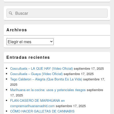
El
Buscar
Buscar
área
por:
de
widget
barra
Archivos
lateral
primaria
Archivos
Entradas recientes
Cosculluela – LA QUE HAY (Video Oficial)
septiembre 17, 2025
Cosculluela – Guaya (Video Oficial)
septiembre 17, 2025
Tego Calderon – Alegria (Que Bonita Es La Vida)
septiembre 17,
2025
Marihuana en la cocina: usos y potenciales riesgos
septiembre
17, 2025
FLAN CASERO DE MARIHUANA en
comprarmarihuanamadrid.com
septiembre 17, 2025
CÓMO HACER GALLETAS DE CANNABIS