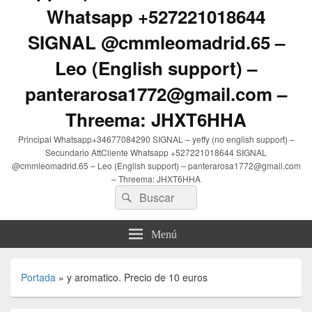
Whatsapp +527221018644
SIGNAL @cmmleomadrid.65 –
Leo (English support) –
panterarosa1772@gmail.com –
Threema: JHXT6HHA
Principal Whatsapp+34677084290 SIGNAL – yeffy (no english support) –
Secundario AttCliente Whatsapp +527221018644 SIGNAL
@cmmleomadrid.65 – Leo (English support) – panterarosa1772@gmail.com
– Threema: JHXT6HHA
Buscar
Buscar
por:
Menú
Portada
»
y aromatico. Precio de 10 euros