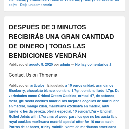
cajita
|
Deja un comentario
DESPUÉS DE 3 MINUTOS
RECIBIRÁS UNA GRAN CANTIDAD
DE DINERO | TODAS LAS
BENDICIONES VENDRÁN
Publicado el
agosto 8, 2025
por
admin
—
No hay comentarios ↓
Contact Us on Threema
Publicado en
articulos
|
Etiquetado
a 10 euros unidad
,
arandanos
,
Blueberry
,
chocolate blanco
,
contiene 1.7gr
,
contiene liado 1.7gr. De
variedades como Critical Cream Cookies
,
critical 47
,
de sabores
,
fresa
,
girl scout cookies madrid
,
los mejores cogollos de marihuana
en madrid
,
mango kush
,
marihuana exclusiva en madrid
,
muy
fuerte
,
o les da pereza
,
oferta especial. 10 euros/1.7gr – English:
Rolled Joints with 1.7grams of weed
,
para los que no les gusta liar
,
royal cookies marihuana madrid
,
special offer for 10 euros each!
Porros de sabores
,
trinity
,
vainilla
,
venta de marihuana americana