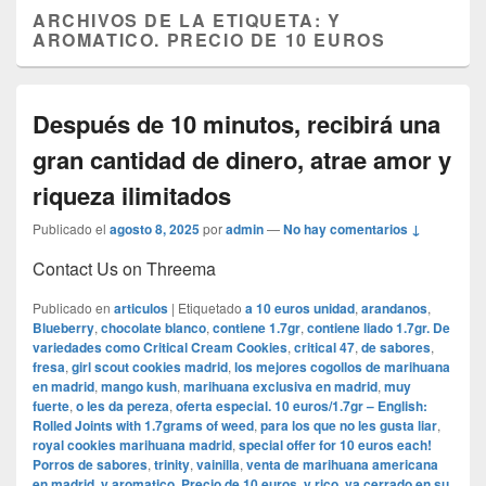
ARCHIVOS DE LA ETIQUETA:
Y
AROMATICO. PRECIO DE 10 EUROS
Después de 10 minutos, recibirá una
gran cantidad de dinero, atrae amor y
riqueza ilimitados
Publicado el
agosto 8, 2025
por
admin
—
No hay comentarios ↓
Contact Us on Threema
Publicado en
articulos
|
Etiquetado
a 10 euros unidad
,
arandanos
,
Blueberry
,
chocolate blanco
,
contiene 1.7gr
,
contiene liado 1.7gr. De
variedades como Critical Cream Cookies
,
critical 47
,
de sabores
,
fresa
,
girl scout cookies madrid
,
los mejores cogollos de marihuana
en madrid
,
mango kush
,
marihuana exclusiva en madrid
,
muy
fuerte
,
o les da pereza
,
oferta especial. 10 euros/1.7gr – English:
Rolled Joints with 1.7grams of weed
,
para los que no les gusta liar
,
royal cookies marihuana madrid
,
special offer for 10 euros each!
Porros de sabores
,
trinity
,
vainilla
,
venta de marihuana americana
en madrid
,
y aromatico. Precio de 10 euros
,
y rico
,
ya cerrado en su