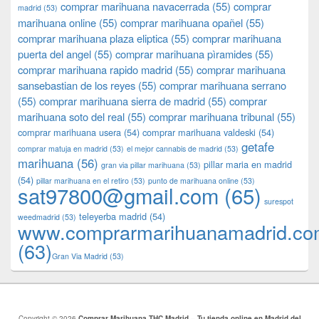
comprar marihuana navacerrada
(55)
comprar
madrid
(53)
marihuana online
(55)
comprar marihuana opañel
(55)
comprar marihuana plaza eliptica
(55)
comprar marihuana
puerta del angel
(55)
comprar marihuana pìramides
(55)
comprar marihuana rapido madrid
(55)
comprar marihuana
sansebastian de los reyes
(55)
comprar marihuana serrano
(55)
comprar marihuana sierra de madrid
(55)
comprar
marihuana soto del real
(55)
comprar marihuana tribunal
(55)
comprar marihuana usera
(54)
comprar marihuana valdeski
(54)
getafe
comprar matuja en madrid
(53)
el mejor cannabis de madrid
(53)
marihuana
(56)
pillar maria en madrid
gran via pillar marihuana
(53)
(54)
pillar marihuana en el retiro
(53)
punto de marihuana online
(53)
sat97800@gmail.com
(65)
surespot
teleyerba madrid
(54)
weedmadrid
(53)
www.comprarmarihuanamadrid.c
(63)
​​Gran Via Madrid
(53)
Copyright © 2026
Comprar Marihuana THC Madrid – Tu tienda online en Madrid del