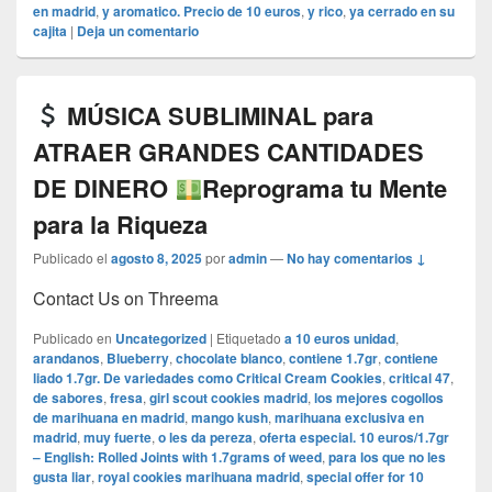
en madrid
,
y aromatico. Precio de 10 euros
,
y rico
,
ya cerrado en su
cajita
|
Deja un comentario
MÚSICA SUBLIMINAL para
ATRAER GRANDES CANTIDADES
DE DINERO
Reprograma tu Mente
para la Riqueza
Publicado el
agosto 8, 2025
por
admin
—
No hay comentarios ↓
Contact Us on Threema
Publicado en
Uncategorized
|
Etiquetado
a 10 euros unidad
,
arandanos
,
Blueberry
,
chocolate blanco
,
contiene 1.7gr
,
contiene
liado 1.7gr. De variedades como Critical Cream Cookies
,
critical 47
,
de sabores
,
fresa
,
girl scout cookies madrid
,
los mejores cogollos
de marihuana en madrid
,
mango kush
,
marihuana exclusiva en
madrid
,
muy fuerte
,
o les da pereza
,
oferta especial. 10 euros/1.7gr
– English: Rolled Joints with 1.7grams of weed
,
para los que no les
gusta liar
,
royal cookies marihuana madrid
,
special offer for 10