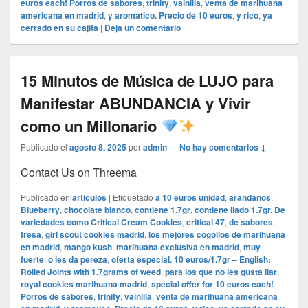
euros each! Porros de sabores
,
trinity
,
vainilla
,
venta de marihuana
americana en madrid
,
y aromatico. Precio de 10 euros
,
y rico
,
ya
cerrado en su cajita
|
Deja un comentario
15 Minutos de Música de LUJO para
Manifestar ABUNDANCIA y Vivir
como un Millonario
Publicado el
agosto 8, 2025
por
admin
—
No hay comentarios ↓
Contact Us on Threema
Publicado en
articulos
|
Etiquetado
a 10 euros unidad
,
arandanos
,
Blueberry
,
chocolate blanco
,
contiene 1.7gr
,
contiene liado 1.7gr. De
variedades como Critical Cream Cookies
,
critical 47
,
de sabores
,
fresa
,
girl scout cookies madrid
,
los mejores cogollos de marihuana
en madrid
,
mango kush
,
marihuana exclusiva en madrid
,
muy
fuerte
,
o les da pereza
,
oferta especial. 10 euros/1.7gr – English:
Rolled Joints with 1.7grams of weed
,
para los que no les gusta liar
,
royal cookies marihuana madrid
,
special offer for 10 euros each!
Porros de sabores
,
trinity
,
vainilla
,
venta de marihuana americana