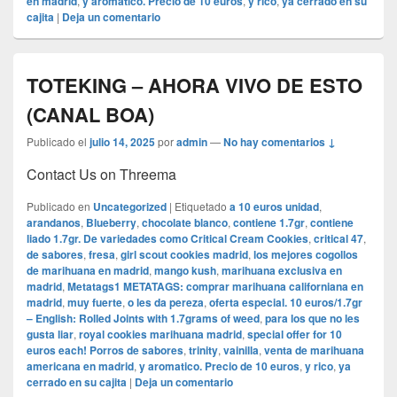
en madrid
,
y aromatico. Precio de 10 euros
,
y rico
,
ya cerrado en su
cajita
|
Deja un comentario
TOTEKING – AHORA VIVO DE ESTO
(CANAL BOA)
Publicado el
julio 14, 2025
por
admin
—
No hay comentarios ↓
Contact Us on Threema
Publicado en
Uncategorized
|
Etiquetado
a 10 euros unidad
,
arandanos
,
Blueberry
,
chocolate blanco
,
contiene 1.7gr
,
contiene
liado 1.7gr. De variedades como Critical Cream Cookies
,
critical 47
,
de sabores
,
fresa
,
girl scout cookies madrid
,
los mejores cogollos
de marihuana en madrid
,
mango kush
,
marihuana exclusiva en
madrid
,
Metatags1 METATAGS: comprar marihuana californiana en
madrid
,
muy fuerte
,
o les da pereza
,
oferta especial. 10 euros/1.7gr
– English: Rolled Joints with 1.7grams of weed
,
para los que no les
gusta liar
,
royal cookies marihuana madrid
,
special offer for 10
euros each! Porros de sabores
,
trinity
,
vainilla
,
venta de marihuana
americana en madrid
,
y aromatico. Precio de 10 euros
,
y rico
,
ya
cerrado en su cajita
|
Deja un comentario