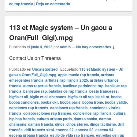
de rap francia
|
Deja un comentario
113 et Magic system – Un gaou a
Oran(Full_Gigi).mpg
Publicado el
junio 3, 2025
por
admin
—
No hay comentarios ↓
Contact Us on Threema
Publicado en
Uncategorized
|
Etiquetado
113 et Magic system - Un
gaou a Oran(Full_Gigi).mpg
,
apple music rap francia
,
artistas
emergentes francia
,
artistas rap francia 2025
,
artistas urbanos
francia
,
autos raperos francia
,
banlieue parisienne rap
,
banlieue rap
francia
,
banlieues rap
,
batallas de rap francia
,
beats franceses
,
bigflo et oli
,
bigflo et oli chansons
,
bigflo et oli rap
,
black m
,
booba
,
booba canciones
,
booba dkr
,
booba parís
,
booba trône
,
booba validé
,
canciones rap francés
,
canciones top francia
,
canciones virales
francia
,
colaboraciones rap francés
,
conciertos rap francia
,
cultura
hip hop francia
,
cultura urbana paris
,
damso booba
,
damso
chansons
,
damso francia
,
dinos
,
dinos stéréo
,
dinos taciturne
,
drill
francés
,
drill francés viral
,
escena 92
,
escena 93
,
escena 94
,
escena urbana francia
,
estilo de vida rap francés
,
estrellas del rap