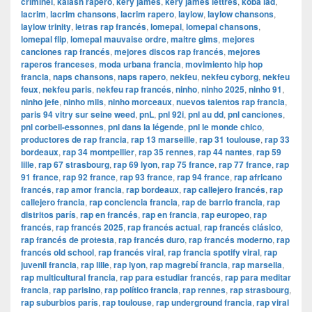
criminel
,
kalash rapero
,
kery james
,
kery james lettres
,
koba lad
,
lacrim
,
lacrim chansons
,
lacrim rapero
,
laylow
,
laylow chansons
,
laylow trinity
,
letras rap francés
,
lomepal
,
lomepal chansons
,
lomepal flip
,
lomepal mauvaise ordre
,
maitre gims
,
mejores
canciones rap francés
,
mejores discos rap francés
,
mejores
raperos franceses
,
moda urbana francia
,
movimiento hip hop
francia
,
naps chansons
,
naps rapero
,
nekfeu
,
nekfeu cyborg
,
nekfeu
feux
,
nekfeu paris
,
nekfeu rap francés
,
ninho
,
ninho 2025
,
ninho 91
,
ninho jefe
,
ninho mils
,
ninho morceaux
,
nuevos talentos rap francia
,
paris 94 vitry sur seine weed
,
pnL
,
pnl 92i
,
pnl au dd
,
pnl canciones
,
pnl corbeil-essonnes
,
pnl dans la légende
,
pnl le monde chico
,
productores de rap francia
,
rap 13 marseille
,
rap 31 toulouse
,
rap 33
bordeaux
,
rap 34 montpellier
,
rap 35 rennes
,
rap 44 nantes
,
rap 59
lille
,
rap 67 strasbourg
,
rap 69 lyon
,
rap 75 france
,
rap 77 france
,
rap
91 france
,
rap 92 france
,
rap 93 france
,
rap 94 france
,
rap africano
francés
,
rap amor francia
,
rap bordeaux
,
rap callejero francés
,
rap
callejero francia
,
rap conciencia francia
,
rap de barrio francia
,
rap
distritos parís
,
rap en francés
,
rap en francia
,
rap europeo
,
rap
francés
,
rap francés 2025
,
rap francés actual
,
rap francés clásico
,
rap francés de protesta
,
rap francés duro
,
rap francés moderno
,
rap
francés old school
,
rap francés viral
,
rap francia spotify viral
,
rap
juvenil francia
,
rap lille
,
rap lyon
,
rap magrebí francia
,
rap marsella
,
rap multicultural francia
,
rap para estudiar francés
,
rap para meditar
francia
,
rap parisino
,
rap político francia
,
rap rennes
,
rap strasbourg
,
rap suburbios parís
,
rap toulouse
,
rap underground francia
,
rap viral