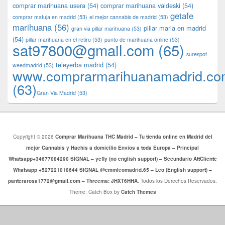
comprar marihuana usera
(54)
comprar marihuana valdeski
(54)
getafe
comprar matuja en madrid
(53)
el mejor cannabis de madrid
(53)
marihuana
(56)
pillar maria en madrid
gran via pillar marihuana
(53)
(54)
pillar marihuana en el retiro
(53)
punto de marihuana online
(53)
sat97800@gmail.com
(65)
surespot
teleyerba madrid
(54)
weedmadrid
(53)
www.comprarmarihuanamadrid.c
(63)
​​Gran Via Madrid
(53)
Copyright © 2026
Comprar Marihuana THC Madrid – Tu tienda online en Madrid del
mejor Cannabis y Hachis a domicilio Envios a toda Europa – Principal
Whatsapp+34677084290 SIGNAL – yeffy (no english support) – Secundario AttCliente
Whatsapp +527221018644 SIGNAL @cmmleomadrid.65 – Leo (English support) –
panterarosa1772@gmail.com – Threema: JHXT6HHA
. Todos los Derechos Reservados.
Theme: Catch Box by
Catch Themes