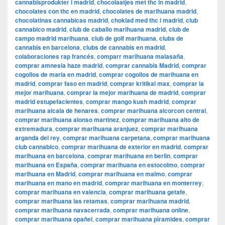
cannabisprodukter i madrid
,
chocolaatjes met thc in madrid
,
chocolates con thc en madrid
,
chocolates de marihuana madrid
,
chocolatinas cannabicas madrid
,
choklad med thc i madrid
,
club
cannabico madrid
,
club de caballo marihuana madrid
,
club de
campo madrid marihuana
,
club de golf marihuana
,
clubs de
cannabis en barcelona
,
clubs de cannabis en madrid
,
colaboraciones rap francés
,
comparr marihuana malasaña
,
comprar amnesia haze madrid
,
comprar cannabis Madrid
,
comprar
cogollos de maria en madrid
,
comprar cogollos de marihuana en
madrid
,
comprar faso en madrid
,
comprar kritikal max
,
comprar la
mejor marihuana
,
comprar la mejor marihuana de madrid
,
comprar
madrid estupefacientes
,
comprar mango kush madrid
,
comprar
marihuana alcala de henares
,
comprar marihuana alcorcon central
,
comprar marihuana alonso martinez
,
comprar marihuana alto de
extremadura
,
comprar marihuana aranjuez
,
comprar marihuana
arganda del rey
,
comprar marihuana carpetana
,
comprar marihuana
club cannabico
,
comprar marihuana de exterior en madrid
,
comprar
marihuana en barcelona
,
comprar marihuana en berlin
,
comprar
marihuana en España
,
comprar marihuana en estocolmo
,
comprar
marihuana en Madrid
,
comprar marihuana en malmo
,
comprar
marihuana en mano en madrid
,
comprar marihuana en monterrey
,
comprar marihuana en valencia
,
comprar marihuana getafe
,
comprar marihuana las retamas
,
comprar marihuana madrid
,
comprar marihuana navacerrada
,
comprar marihuana online
,
comprar marihuana opañel
,
comprar marihuana pìramides
,
comprar