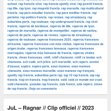
school
,
rap francés viral
,
rap francia spotify viral
,
rap juvenil francia
,
rap lille
,
rap lyon
,
rap magrebí francia
,
rap marsella
,
rap multicultural
francia
,
rap para estudiar francés
,
rap para meditar francia
,
rap
parisino
,
rap político francia
,
rap rennes
,
rap strasbourg
,
rap
suburbios parís
,
rap toulouse
,
rap underground francia
,
rap viral
francia
,
raperos de bordeaux
,
raperos de lille
,
raperos de lyon
,
raperos de marsella
,
raperos de montpellier
,
raperos de nantes
,
raperos de parís
,
raperos de rennes
,
raperos de strasbourg
,
raperos de toulouse
,
raperos franceses 2025
,
raperos franceses
africanos
,
raperos franceses con más visitas
,
raperos franceses de
origen árabe
,
raperos franceses famosos
,
raperos franceses
marroquíes
,
raperos más famosos de francia
,
raperos virales
francia
,
rimas francesas
,
rohff
,
rohff chansons
,
rohff vs booba
,
sch
chansons
,
sch code
,
sch jvlivs
,
sch marseille
,
sch rapero
,
sexion
d'assaut
,
sopico
,
sopico paris
,
soso maness
,
soso maness
chansons
,
soso maness marseille
,
soso maness rap français
,
spotify rap francia
,
suburbios parís rap
,
top 10 rap francia
,
top rap
francia
,
trap en francés
,
trap francés
,
vald
,
vald ce monde est cruel
,
vald chansons
,
youtube rap francés
,
zola france
,
zola rapero
,
zonas
de rap francia
|
Deja un comentario
JuL – Ragnar // Clip officiel // 2023