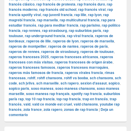
francés clásico
,
rap francés de protesta
,
rap francés duro
,
rap
francés moderno
,
rap francés old school
,
rap francés viral
,
rap
francia spotify viral
,
rap juvenil francia
,
rap lille
,
rap lyon
,
rap
magrebí francia
,
rap marsella
,
rap multicultural francia
,
rap para
estudiar francés
,
rap para meditar francia
,
rap parisino
,
rap político
francia
,
rap rennes
,
rap strasbourg
,
rap suburbios parís
,
rap
toulouse
,
rap underground francia
,
rap viral francia
,
raperos de
bordeaux
,
raperos de lille
,
raperos de lyon
,
raperos de marsella
,
raperos de montpellier
,
raperos de nantes
,
raperos de parís
,
raperos de rennes
,
raperos de strasbourg
,
raperos de toulouse
,
raperos franceses 2025
,
raperos franceses africanos
,
raperos
franceses con más visitas
,
raperos franceses de origen árabe
,
raperos franceses famosos
,
raperos franceses marroquíes
,
raperos más famosos de francia
,
raperos virales francia
,
rimas
francesas
,
rohff
,
rohff chansons
,
rohff vs booba
,
sch chansons
,
sch
code
,
sch jvlivs
,
sch marseille
,
sch rapero
,
sexion d'assaut
,
sopico
,
sopico paris
,
soso maness
,
soso maness chansons
,
soso maness
marseille
,
soso maness rap français
,
spotify rap francia
,
suburbios
parís rap
,
top 10 rap francia
,
top rap francia
,
trap en francés
,
trap
francés
,
vald
,
vald ce monde est cruel
,
vald chansons
,
youtube rap
francés
,
zola france
,
zola rapero
,
zonas de rap francia
|
Deja un
comentario