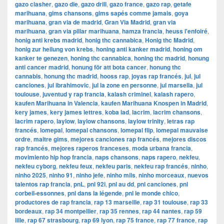
gazo clasher
,
gazo die
,
gazo drill
,
gazo france
,
gazo rap
,
getafe
marihuana
,
gims chansons
,
gims sapés comme jamais
,
goya
marihuana
,
gran via de madrid
,
​​Gran Via Madrid
,
gran via
marihuana
,
gran via pillar marihuana
,
hamza francia
,
heuss l'enfoiré
,
honig anti krebs madrid
,
honig thc cannabica
,
Honig thc Madrid
,
honig zur heilung von krebs
,
honing anti kanker madrid
,
honing om
kanker te genezen
,
honing thc cannabica
,
honing thc madrid
,
honung
anti cancer madrid
,
honung för att bota cancer
,
honung thc
cannabis
,
honung thc madrid
,
hooss rap
,
joyas rap francés
,
jul
,
jul
canciones
,
jul ibrahimovic
,
jul la zone en personne
,
jul marsella
,
jul
toulouse
,
juventud y rap francia
,
kalash criminel
,
kalash rapero
,
kaufen Marihuana in Valencia
,
kaufen Marihuana Knospen in Madrid
,
kery james
,
kery james lettres
,
koba lad
,
lacrim
,
lacrim chansons
,
lacrim rapero
,
laylow
,
laylow chansons
,
laylow trinity
,
letras rap
francés
,
lomepal
,
lomepal chansons
,
lomepal flip
,
lomepal mauvaise
ordre
,
maitre gims
,
mejores canciones rap francés
,
mejores discos
rap francés
,
mejores raperos franceses
,
moda urbana francia
,
movimiento hip hop francia
,
naps chansons
,
naps rapero
,
nekfeu
,
nekfeu cyborg
,
nekfeu feux
,
nekfeu paris
,
nekfeu rap francés
,
ninho
,
ninho 2025
,
ninho 91
,
ninho jefe
,
ninho mils
,
ninho morceaux
,
nuevos
talentos rap francia
,
pnL
,
pnl 92i
,
pnl au dd
,
pnl canciones
,
pnl
corbeil-essonnes
,
pnl dans la légende
,
pnl le monde chico
,
productores de rap francia
,
rap 13 marseille
,
rap 31 toulouse
,
rap 33
bordeaux
,
rap 34 montpellier
,
rap 35 rennes
,
rap 44 nantes
,
rap 59
lille
,
rap 67 strasbourg
,
rap 69 lyon
,
rap 75 france
,
rap 77 france
,
rap