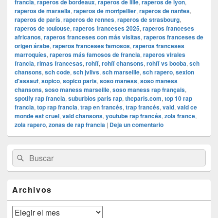
francia
,
raperos de bordeaux
,
raperos de lille
,
raperos de lyon
,
raperos de marsella
,
raperos de montpellier
,
raperos de nantes
,
raperos de parís
,
raperos de rennes
,
raperos de strasbourg
,
raperos de toulouse
,
raperos franceses 2025
,
raperos franceses
africanos
,
raperos franceses con más visitas
,
raperos franceses de
origen árabe
,
raperos franceses famosos
,
raperos franceses
marroquíes
,
raperos más famosos de francia
,
raperos virales
francia
,
rimas francesas
,
rohff
,
rohff chansons
,
rohff vs booba
,
sch
chansons
,
sch code
,
sch jvlivs
,
sch marseille
,
sch rapero
,
sexion
d'assaut
,
sopico
,
sopico paris
,
soso maness
,
soso maness
chansons
,
soso maness marseille
,
soso maness rap français
,
spotify rap francia
,
suburbios parís rap
,
thcparis.com
,
top 10 rap
francia
,
top rap francia
,
trap en francés
,
trap francés
,
vald
,
vald ce
monde est cruel
,
vald chansons
,
youtube rap francés
,
zola france
,
zola rapero
,
zonas de rap francia
|
Deja un comentario
El
Buscar
Buscar
área
por:
de
widget
barra
Archivos
lateral
primaria
Archivos