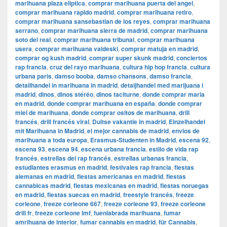
marihuana plaza eliptica
,
comprar marihuana puerta del angel
,
comprar marihuana rapido madrid
,
comprar marihuana retiro
,
comprar marihuana sansebastian de los reyes
,
comprar marihuana
serrano
,
comprar marihuana sierra de madrid
,
comprar marihuana
soto del real
,
comprar marihuana tribunal
,
comprar marihuana
usera
,
comprar marihuana valdeski
,
comprar matuja en madrid
,
comprar og kush madrid
,
comprar super skunk madrid
,
conciertos
rap francia
,
cruz del rayo marihuana
,
cultura hip hop francia
,
cultura
urbana paris
,
damso booba
,
damso chansons
,
damso francia
,
detailhandel in marihuana in madrid
,
detaljhandel med marijuana i
madrid
,
dinos
,
dinos stéréo
,
dinos taciturne
,
donde comprar maria
en madrid
,
donde comprar marihuana en españa
,
donde comprar
miel de marihuana
,
donde comprar ositos de marihuana
,
drill
francés
,
drill francés viral
,
Duitse vakantie in madrid
,
Einzelhandel
mit Marihuana in Madrid
,
el mejor cannabis de madrid
,
envios de
marihuana a toda europa
,
Erasmus-Studenten in Madrid
,
escena 92
,
escena 93
,
escena 94
,
escena urbana francia
,
estilo de vida rap
francés
,
estrellas del rap francés
,
estrellas urbanas francia
,
estudiantes erasmus en madrid
,
festivales rap francia
,
fiestas
alemanas en madrid
,
fiestas americanas en madrid
,
fiestas
cannabicas madrid
,
fiestas mexicanas en madrid
,
fiestas noruegas
en madrid
,
fiestas suecas en madrid
,
freestyle francés
,
freeze
corleone
,
freeze corleone 667
,
freeze corleone 93
,
freeze corleone
drill fr
,
freeze corleone lmf
,
fuenlabrada marihuana
,
fumar
amrihuana de interior
,
fumar cannabis en madrid
,
für Cannabis
,