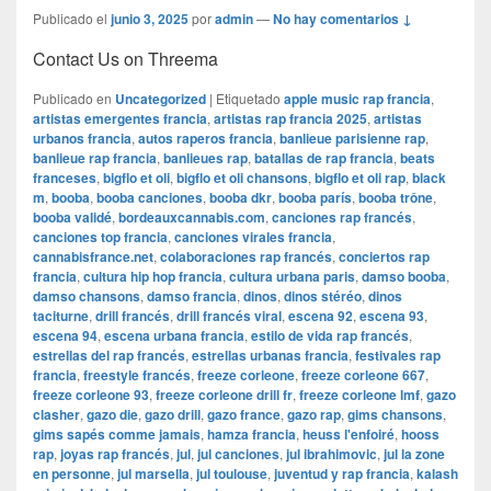
Publicado el
junio 3, 2025
por
admin
—
No hay comentarios ↓
Contact Us on Threema
Publicado en
Uncategorized
|
Etiquetado
apple music rap francia
,
artistas emergentes francia
,
artistas rap francia 2025
,
artistas
urbanos francia
,
autos raperos francia
,
banlieue parisienne rap
,
banlieue rap francia
,
banlieues rap
,
batallas de rap francia
,
beats
franceses
,
bigflo et oli
,
bigflo et oli chansons
,
bigflo et oli rap
,
black
m
,
booba
,
booba canciones
,
booba dkr
,
booba parís
,
booba trône
,
booba validé
,
bordeauxcannabis.com
,
canciones rap francés
,
canciones top francia
,
canciones virales francia
,
cannabisfrance.net
,
colaboraciones rap francés
,
conciertos rap
francia
,
cultura hip hop francia
,
cultura urbana paris
,
damso booba
,
damso chansons
,
damso francia
,
dinos
,
dinos stéréo
,
dinos
taciturne
,
drill francés
,
drill francés viral
,
escena 92
,
escena 93
,
escena 94
,
escena urbana francia
,
estilo de vida rap francés
,
estrellas del rap francés
,
estrellas urbanas francia
,
festivales rap
francia
,
freestyle francés
,
freeze corleone
,
freeze corleone 667
,
freeze corleone 93
,
freeze corleone drill fr
,
freeze corleone lmf
,
gazo
clasher
,
gazo die
,
gazo drill
,
gazo france
,
gazo rap
,
gims chansons
,
gims sapés comme jamais
,
hamza francia
,
heuss l'enfoiré
,
hooss
rap
,
joyas rap francés
,
jul
,
jul canciones
,
jul ibrahimovic
,
jul la zone
en personne
,
jul marsella
,
jul toulouse
,
juventud y rap francia
,
kalash