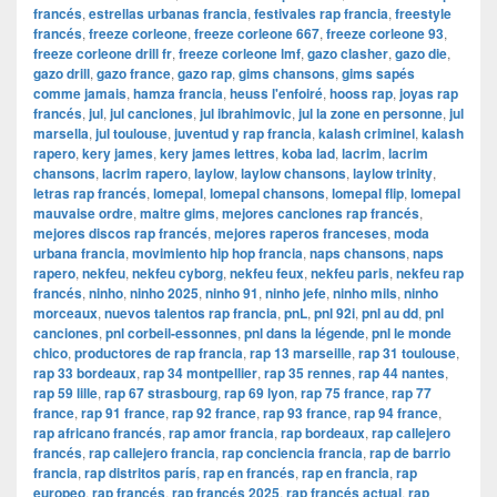
francés
,
estrellas urbanas francia
,
festivales rap francia
,
freestyle
francés
,
freeze corleone
,
freeze corleone 667
,
freeze corleone 93
,
freeze corleone drill fr
,
freeze corleone lmf
,
gazo clasher
,
gazo die
,
gazo drill
,
gazo france
,
gazo rap
,
gims chansons
,
gims sapés
comme jamais
,
hamza francia
,
heuss l'enfoiré
,
hooss rap
,
joyas rap
francés
,
jul
,
jul canciones
,
jul ibrahimovic
,
jul la zone en personne
,
jul
marsella
,
jul toulouse
,
juventud y rap francia
,
kalash criminel
,
kalash
rapero
,
kery james
,
kery james lettres
,
koba lad
,
lacrim
,
lacrim
chansons
,
lacrim rapero
,
laylow
,
laylow chansons
,
laylow trinity
,
letras rap francés
,
lomepal
,
lomepal chansons
,
lomepal flip
,
lomepal
mauvaise ordre
,
maitre gims
,
mejores canciones rap francés
,
mejores discos rap francés
,
mejores raperos franceses
,
moda
urbana francia
,
movimiento hip hop francia
,
naps chansons
,
naps
rapero
,
nekfeu
,
nekfeu cyborg
,
nekfeu feux
,
nekfeu paris
,
nekfeu rap
francés
,
ninho
,
ninho 2025
,
ninho 91
,
ninho jefe
,
ninho mils
,
ninho
morceaux
,
nuevos talentos rap francia
,
pnL
,
pnl 92i
,
pnl au dd
,
pnl
canciones
,
pnl corbeil-essonnes
,
pnl dans la légende
,
pnl le monde
chico
,
productores de rap francia
,
rap 13 marseille
,
rap 31 toulouse
,
rap 33 bordeaux
,
rap 34 montpellier
,
rap 35 rennes
,
rap 44 nantes
,
rap 59 lille
,
rap 67 strasbourg
,
rap 69 lyon
,
rap 75 france
,
rap 77
france
,
rap 91 france
,
rap 92 france
,
rap 93 france
,
rap 94 france
,
rap africano francés
,
rap amor francia
,
rap bordeaux
,
rap callejero
francés
,
rap callejero francia
,
rap conciencia francia
,
rap de barrio
francia
,
rap distritos parís
,
rap en francés
,
rap en francia
,
rap
europeo
,
rap francés
,
rap francés 2025
,
rap francés actual
,
rap