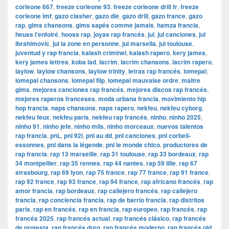
corleone 667
,
freeze corleone 93
,
freeze corleone drill fr
,
freeze
corleone lmf
,
gazo clasher
,
gazo die
,
gazo drill
,
gazo france
,
gazo
rap
,
gims chansons
,
gims sapés comme jamais
,
hamza francia
,
heuss l'enfoiré
,
hooss rap
,
joyas rap francés
,
jul
,
jul canciones
,
jul
ibrahimovic
,
jul la zone en personne
,
jul marsella
,
jul toulouse
,
juventud y rap francia
,
kalash criminel
,
kalash rapero
,
kery james
,
kery james lettres
,
koba lad
,
lacrim
,
lacrim chansons
,
lacrim rapero
,
laylow
,
laylow chansons
,
laylow trinity
,
letras rap francés
,
lomepal
,
lomepal chansons
,
lomepal flip
,
lomepal mauvaise ordre
,
maitre
gims
,
mejores canciones rap francés
,
mejores discos rap francés
,
mejores raperos franceses
,
moda urbana francia
,
movimiento hip
hop francia
,
naps chansons
,
naps rapero
,
nekfeu
,
nekfeu cyborg
,
nekfeu feux
,
nekfeu paris
,
nekfeu rap francés
,
ninho
,
ninho 2025
,
ninho 91
,
ninho jefe
,
ninho mils
,
ninho morceaux
,
nuevos talentos
rap francia
,
pnL
,
pnl 92i
,
pnl au dd
,
pnl canciones
,
pnl corbeil-
essonnes
,
pnl dans la légende
,
pnl le monde chico
,
productores de
rap francia
,
rap 13 marseille
,
rap 31 toulouse
,
rap 33 bordeaux
,
rap
34 montpellier
,
rap 35 rennes
,
rap 44 nantes
,
rap 59 lille
,
rap 67
strasbourg
,
rap 69 lyon
,
rap 75 france
,
rap 77 france
,
rap 91 france
,
rap 92 france
,
rap 93 france
,
rap 94 france
,
rap africano francés
,
rap
amor francia
,
rap bordeaux
,
rap callejero francés
,
rap callejero
francia
,
rap conciencia francia
,
rap de barrio francia
,
rap distritos
parís
,
rap en francés
,
rap en francia
,
rap europeo
,
rap francés
,
rap
francés 2025
,
rap francés actual
,
rap francés clásico
,
rap francés
de protesta
,
rap francés duro
,
rap francés moderno
,
rap francés old