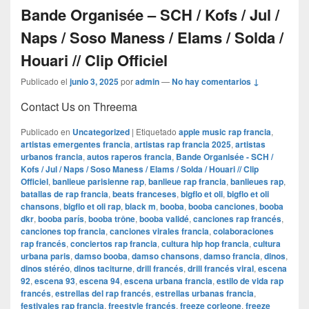
Bande Organisée – SCH / Kofs / Jul /
Naps / Soso Maness / Elams / Solda /
Houari // Clip Officiel
Publicado el
junio 3, 2025
por
admin
—
No hay comentarios ↓
Contact Us on Threema
Publicado en
Uncategorized
|
Etiquetado
apple music rap francia
,
artistas emergentes francia
,
artistas rap francia 2025
,
artistas
urbanos francia
,
autos raperos francia
,
Bande Organisée - SCH /
Kofs / Jul / Naps / Soso Maness / Elams / Solda / Houari // Clip
Officiel
,
banlieue parisienne rap
,
banlieue rap francia
,
banlieues rap
,
batallas de rap francia
,
beats franceses
,
bigflo et oli
,
bigflo et oli
chansons
,
bigflo et oli rap
,
black m
,
booba
,
booba canciones
,
booba
dkr
,
booba parís
,
booba trône
,
booba validé
,
canciones rap francés
,
canciones top francia
,
canciones virales francia
,
colaboraciones
rap francés
,
conciertos rap francia
,
cultura hip hop francia
,
cultura
urbana paris
,
damso booba
,
damso chansons
,
damso francia
,
dinos
,
dinos stéréo
,
dinos taciturne
,
drill francés
,
drill francés viral
,
escena
92
,
escena 93
,
escena 94
,
escena urbana francia
,
estilo de vida rap
francés
,
estrellas del rap francés
,
estrellas urbanas francia
,
festivales rap francia
,
freestyle francés
,
freeze corleone
,
freeze