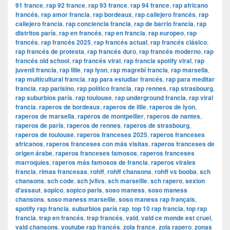
91 france
,
rap 92 france
,
rap 93 france
,
rap 94 france
,
rap africano
francés
,
rap amor francia
,
rap bordeaux
,
rap callejero francés
,
rap
callejero francia
,
rap conciencia francia
,
rap de barrio francia
,
rap
distritos parís
,
rap en francés
,
rap en francia
,
rap europeo
,
rap
francés
,
rap francés 2025
,
rap francés actual
,
rap francés clásico
,
rap francés de protesta
,
rap francés duro
,
rap francés moderno
,
rap
francés old school
,
rap francés viral
,
rap francia spotify viral
,
rap
juvenil francia
,
rap lille
,
rap lyon
,
rap magrebí francia
,
rap marsella
,
rap multicultural francia
,
rap para estudiar francés
,
rap para meditar
francia
,
rap parisino
,
rap político francia
,
rap rennes
,
rap strasbourg
,
rap suburbios parís
,
rap toulouse
,
rap underground francia
,
rap viral
francia
,
raperos de bordeaux
,
raperos de lille
,
raperos de lyon
,
raperos de marsella
,
raperos de montpellier
,
raperos de nantes
,
raperos de parís
,
raperos de rennes
,
raperos de strasbourg
,
raperos de toulouse
,
raperos franceses 2025
,
raperos franceses
africanos
,
raperos franceses con más visitas
,
raperos franceses de
origen árabe
,
raperos franceses famosos
,
raperos franceses
marroquíes
,
raperos más famosos de francia
,
raperos virales
francia
,
rimas francesas
,
rohff
,
rohff chansons
,
rohff vs booba
,
sch
chansons
,
sch code
,
sch jvlivs
,
sch marseille
,
sch rapero
,
sexion
d'assaut
,
sopico
,
sopico paris
,
soso maness
,
soso maness
chansons
,
soso maness marseille
,
soso maness rap français
,
spotify rap francia
,
suburbios parís rap
,
top 10 rap francia
,
top rap
francia
,
trap en francés
,
trap francés
,
vald
,
vald ce monde est cruel
,
vald chansons
,
youtube rap francés
,
zola france
,
zola rapero
,
zonas