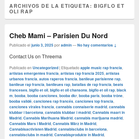
ARCHIVOS DE LA ETIQUETA:
BIGFLO ET
OLI RAP
Cheb Mami – Parisien Du Nord
Publicado el
junio 3, 2025
por
admin
—
No hay comentarios ↓
Contact Us on Threema
Publicado en
Uncategorized
|
Etiquetado
apple music rap francia
,
artistas emergentes francia
,
artistas rap francia 2025
,
artistas
urbanos francia
,
autos raperos francia
,
banlieue parisienne rap
,
banlieue rap francia
,
banlieues rap
,
batallas de rap francia
,
beats
franceses
,
bigflo et oli
,
bigflo et oli chansons
,
bigflo et oli rap
,
black
m
,
booba
,
booba canciones
,
booba dkr
,
booba parís
,
booba trône
,
booba validé
,
canciones rap francés
,
canciones top francia
,
canciones virales francia
,
cannabis connaiserie madrid
,
cannabis
klubbar i barcelona
,
cannabis klubbar i madrid
,
Cannabis maart in
Madrid
,
Cannabis Marihuana Madrid
,
cannabis marijuana madrid
,
Cannabis Mars i Madrid
,
Cannabis März in Madrid
,
Cannabisactivisten Madrid
,
cannabisclubs in barcelona
,
cannabisclubs in madrid
,
Cannabisprodukte in Madrid
,