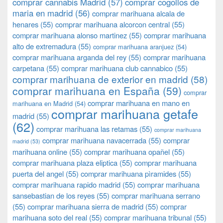
comprar cannabis Madrid
(57)
comprar cogollos de
maria en madrid
(56)
comprar marihuana alcala de
henares
(55)
comprar marihuana alcorcon central
(55)
comprar marihuana alonso martinez
(55)
comprar marihuana
alto de extremadura
(55)
comprar marihuana aranjuez
(54)
comprar marihuana arganda del rey
(55)
comprar marihuana
carpetana
(55)
comprar marihuana club cannabico
(55)
comprar marihuana de exterior en madrid
(58)
comprar marihuana en España
(59)
comprar
comprar marihuana en mano en
marihuana en Madrid
(54)
comprar marihuana getafe
madrid
(55)
(62)
comprar marihuana las retamas
(55)
comprar marihuana
comprar marihuana navacerrada
(55)
comprar
madrid
(53)
marihuana online
(55)
comprar marihuana opañel
(55)
comprar marihuana plaza eliptica
(55)
comprar marihuana
puerta del angel
(55)
comprar marihuana pìramides
(55)
comprar marihuana rapido madrid
(55)
comprar marihuana
sansebastian de los reyes
(55)
comprar marihuana serrano
(55)
comprar marihuana sierra de madrid
(55)
comprar
marihuana soto del real
(55)
comprar marihuana tribunal
(55)