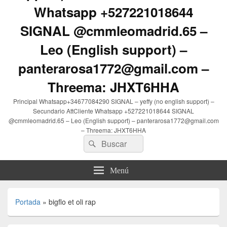
Whatsapp +527221018644
SIGNAL @cmmleomadrid.65 –
Leo (English support) –
panterarosa1772@gmail.com –
Threema: JHXT6HHA
Principal Whatsapp+34677084290 SIGNAL – yeffy (no english support) –
Secundario AttCliente Whatsapp +527221018644 SIGNAL
@cmmleomadrid.65 – Leo (English support) – panterarosa1772@gmail.com
– Threema: JHXT6HHA
Buscar
Buscar
por:
Menú
Portada
»
bigflo et oli rap