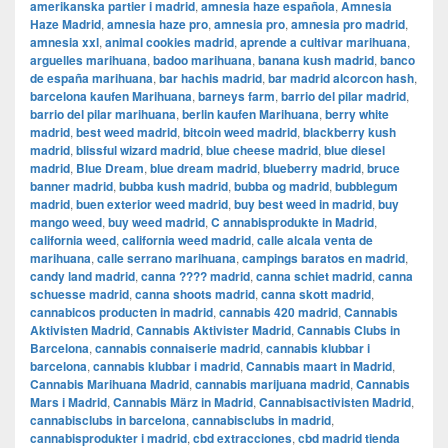
amerikanska partier i madrid
,
amnesia haze española
,
Amnesia
Haze Madrid
,
amnesia haze pro
,
amnesia pro
,
amnesia pro madrid
,
amnesia xxl
,
animal cookies madrid
,
aprende a cultivar marihuana
,
arguelles marihuana
,
badoo marihuana
,
banana kush madrid
,
banco
de españa marihuana
,
bar hachis madrid
,
bar madrid alcorcon hash
,
barcelona kaufen Marihuana
,
barneys farm
,
barrio del pilar madrid
,
barrio del pilar marihuana
,
berlin kaufen Marihuana
,
berry white
madrid
,
best weed madrid
,
bitcoin weed madrid
,
blackberry kush
madrid
,
blissful wizard madrid
,
blue cheese madrid
,
blue diesel
madrid
,
Blue Dream
,
blue dream madrid
,
blueberry madrid
,
bruce
banner madrid
,
bubba kush madrid
,
bubba og madrid
,
bubblegum
madrid
,
buen exterior weed madrid
,
buy best weed in madrid
,
buy
mango weed
,
buy weed madrid
,
C annabisprodukte in Madrid
,
california weed
,
california weed madrid
,
calle alcala venta de
marihuana
,
calle serrano marihuana
,
campings baratos en madrid
,
candy land madrid
,
canna ???? madrid
,
canna schiet madrid
,
canna
schuesse madrid
,
canna shoots madrid
,
canna skott madrid
,
cannabicos producten in madrid
,
cannabis 420 madrid
,
Cannabis
Aktivisten Madrid
,
Cannabis Aktivister Madrid
,
Cannabis Clubs in
Barcelona
,
cannabis connaiserie madrid
,
cannabis klubbar i
barcelona
,
cannabis klubbar i madrid
,
Cannabis maart in Madrid
,
Cannabis Marihuana Madrid
,
cannabis marijuana madrid
,
Cannabis
Mars i Madrid
,
Cannabis März in Madrid
,
Cannabisactivisten Madrid
,
cannabisclubs in barcelona
,
cannabisclubs in madrid
,
cannabisprodukter i madrid
,
cbd extracciones
,
cbd madrid tienda