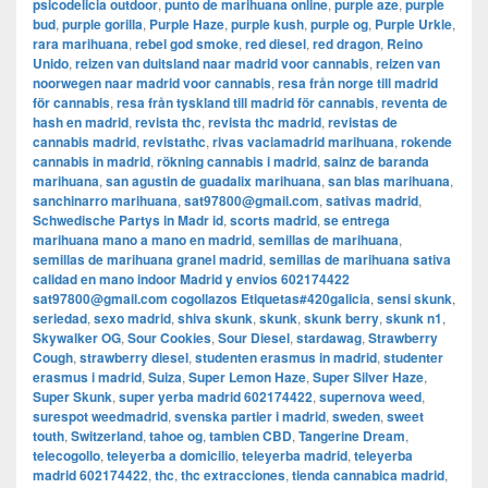
psicodelicia outdoor
,
punto de marihuana online
,
purple aze
,
purple
bud
,
purple gorilla
,
Purple Haze
,
purple kush
,
purple og
,
Purple Urkle
,
rara marihuana
,
rebel god smoke
,
red diesel
,
red dragon
,
Reino
Unido
,
reizen van duitsland naar madrid voor cannabis
,
reizen van
noorwegen naar madrid voor cannabis
,
resa från norge till madrid
för cannabis
,
resa från tyskland till madrid för cannabis
,
reventa de
hash en madrid
,
revista thc
,
revista thc madrid
,
revistas de
cannabis madrid
,
revistathc
,
rivas vaciamadrid marihuana
,
rokende
cannabis in madrid
,
rökning cannabis i madrid
,
sainz de baranda
marihuana
,
san agustin de guadalix marihuana
,
san blas marihuana
,
sanchinarro marihuana
,
sat97800@gmail.com
,
sativas madrid
,
Schwedische Partys in Madr id
,
scorts madrid
,
se entrega
marihuana mano a mano en madrid
,
semillas de marihuana
,
semillas de marihuana granel madrid
,
semillas de marihuana sativa
calidad en mano indoor Madrid y envios 602174422
sat97800@gmail.com cogollazos Etiquetas#420galicia
,
sensi skunk
,
seriedad
,
sexo madrid
,
shiva skunk
,
skunk
,
skunk berry
,
skunk n1
,
Skywalker OG
,
Sour Cookies
,
Sour Diesel
,
stardawag
,
Strawberry
Cough
,
strawberry diesel
,
studenten erasmus in madrid
,
studenter
erasmus i madrid
,
Suiza
,
Super Lemon Haze
,
Super Silver Haze
,
Super Skunk
,
super yerba madrid 602174422
,
supernova weed
,
surespot weedmadrid
,
svenska partier i madrid
,
sweden
,
sweet
touth
,
Switzerland
,
tahoe og
,
tambien CBD
,
Tangerine Dream
,
telecogollo
,
teleyerba a domicilio
,
teleyerba madrid
,
teleyerba
madrid 602174422
,
thc
,
thc extracciones
,
tienda cannabica madrid
,