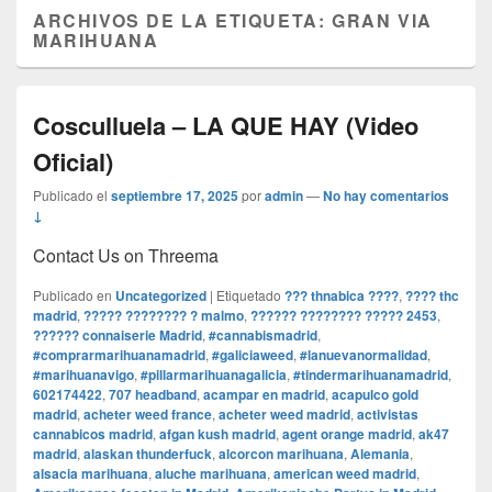
ARCHIVOS DE LA ETIQUETA:
GRAN VIA
MARIHUANA
Cosculluela – LA QUE HAY (Video
Oficial)
Publicado el
septiembre 17, 2025
por
admin
—
No hay comentarios
↓
Contact Us on Threema
Publicado en
Uncategorized
|
Etiquetado
??? thnabica ????
,
???? thc
madrid
,
????? ???????? ? malmo
,
?????? ???????? ????? 2453
,
?????? connaiserie Madrid
,
#cannabismadrid
,
#comprarmarihuanamadrid
,
#galiciaweed
,
#lanuevanormalidad
,
#marihuanavigo
,
#pillarmarihuanagalicia
,
#tindermarihuanamadrid
,
602174422
,
707 headband
,
acampar en madrid
,
acapulco gold
madrid
,
acheter weed france
,
acheter weed madrid
,
activistas
cannabicos madrid
,
afgan kush madrid
,
agent orange madrid
,
ak47
madrid
,
alaskan thunderfuck
,
alcorcon marihuana
,
Alemania
,
alsacia marihuana
,
aluche marihuana
,
american weed madrid
,