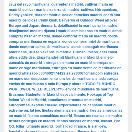
cruz del rayo marihuana
,
cuarentena madrid
,
cultivar maria en
madrid
,
cultivar maria en sierra de madrid
,
cultivos hidroponicos
,
Daddy yankee
,
darknet madrid
,
dealer camellos madrid
,
death star
madrid
,
deliciosa trinity kush
,
Deliverys of Outdoor Weed all over
Europe and Japan
,
denmark
,
detailhandel in marihuana in madrid
,
detaljhandel med marijuana i madrid
,
dominicanos en madrid
,
donde
comprar hash en madrid
,
donde comprar maria en madrid
,
donde
comprar marihuana en españa
,
donde comprar miel de marihuana
,
donde comprar ositos de marihuana
,
donde conseguir marihuana
americana
,
Duitse vakantie in madrid
,
Durban Poison
,
east coast
alien
,
eddie dee
,
Einzelhandel mit Marihuana in Madrid
,
el mejor
cannabis de madrid
,
entregas en mano en madrid
,
entregas en
mano en vigo marihuana
,
entregas en mano venta de marihuana en
madrid whatsapp 0034602174422 sat97800@gmail.com entregas
en mano con desplazamiento
,
envios de marihuana a toda europa
,
envios de marihuana a toda Europa y ahora a TODO EL MUNDO
WORLDWIDE WEED DELIVERYS
,
envios mundiales de marihuana
,
Erasmus-Studenten in Madrid
,
especialmente. Hookups of Top
Indoor Weed in Madrid
,
estudiantes erasmus en madrid
,
eurogrow.es
,
exodus cheese
,
exportadores de cannabis madrid
,
extreme og
,
fat joe
,
fiestas alemanas en madrid
,
fiestas americanas
en madrid
,
fiestas cannabicas madrid
,
fiestas mexicanas en madrid
,
fiestas noruegas en madrid
,
fiestas suecas en madrid
,
finland
,
Fire
OG
,
follar fumando madrid
,
formalidad
,
France
,
frisian dew
,
fuenlabrada ma rihuana
,
fuenlabrada marihuana
,
fumando