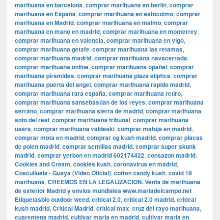
marihuana en barcelona
,
comprar marihuana en berlin
,
comprar
marihuana en España
,
comprar marihuana en estocolmo
,
comprar
marihuana en Madrid
,
comprar marihuana en malmo
,
comprar
marihuana en mano en madrid
,
comprar marihuana en monterrey
,
comprar marihuana en valencia
,
comprar marihuana en vigo
,
comprar marihuana getafe
,
comprar marihuana las retamas
,
comprar marihuana madrid
,
comprar marihuana navacerrada
,
comprar marihuana online
,
comprar marihuana opañel
,
comprar
marihuana pìramides
,
comprar marihuana plaza eliptica
,
comprar
marihuana puerta del angel
,
comprar marihuana rapido madrid
,
comprar marihuana rara españa
,
comprar marihuana retiro
,
comprar marihuana sansebastian de los reyes
,
comprar marihuana
serrano
,
comprar marihuana sierra de madrid
,
comprar marihuana
soto del real
,
comprar marihuana tribunal
,
comprar marihuana
usera
,
comprar marihuana valdeski
,
comprar matuja en madrid
,
comprar mota en madrid
,
comprar og kush madrid
,
comprar placas
de polen madrid
,
comprar semillas madrid
,
comprar super skunk
madrid
,
comprar yerbon en madrid 602174422
,
consazon madrid
,
Cookies and Cream
,
cookies kush
,
coronavirus en madrid
,
Cosculluela - Guaya (Video Oficial)
,
cotton candy kush
,
covid 19
marihuana
,
CREEMOS EN LA LEGALIZACION. Venta de marihuana
de exterior Madrid y envios mundiales www.mariadelcampo.net
Etiquetasbio outdoor weed
,
critical 2.0
,
critical 2.0 madrid
,
critical
kush madrid
,
Critical Madrid
,
critical max
,
cruz del rayo marihuana
,
cuarentena madrid
,
cultivar maria en madrid
,
cultivar maria en