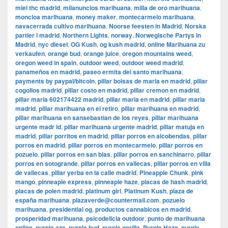
miel thc madrid
,
milanuncios marihuana
,
milla de oro marihuana
,
moncloa marihuana
,
money maker
,
montecarmelo marihuana
,
navacerrada cultivo marihuana
,
Noorse feesten in Madrid
,
Norska
partier i madrid
,
Northern Lights
,
norway
,
Norwegische Partys in
Madrid
,
nyc diesel
,
OG Kush
,
og kush madrid
,
online Marihuana zu
verkaufen
,
orange bud
,
orange juice
,
oregon mountains weed
,
oregon weed in spain
,
outdoor weed
,
outdoor weed madrid
,
panameños en madrid
,
paseo ermita del santo marihuana
,
payments by paypal/bitcoin
,
pillar bolsas de maria en madrid
,
pillar
cogollos madrid
,
pillar costo en madrid
,
pillar cremon en madrid
,
pillar maria 602174422 madrid
,
pillar maria en madrid
,
pillar maria
madrid
,
pillar marihuana en el retiro
,
pillar marihuana en madrid
,
pillar marihuana en sansebastian de los reyes
,
pillar marihuana
urgente madr id
,
pillar marihuana urgente madrid
,
pillar matuja en
madrid
,
pillar porritos en madrid
,
pillar porros en alcobendas
,
pillar
porros en madrid
,
pillar porros en montecarmelo
,
pillar porros en
pozuelo
,
pillar porros en san blas
,
pillar porros en sanchinarro
,
pillar
porros en sotogrande
,
pillar porros en vallecas
,
pillar porros en villa
de vallecas
,
pillar yerba en la calle madrid
,
Pineapple Chunk
,
pink
mango
,
pinneaple express
,
pinneaple haze
,
placas de hash madrid
,
placas de polen madrid
,
platinum girl
,
Platinum Kush
,
plaza de
españa marihuana
,
plazaverde@countermail.com
,
pozuelo
marihuana
,
presidential og
,
productos cannabicos en madrid
,
prosperidad marihuana
,
psicodelicia outdoor
,
punto de marihuana
online
,
purple aze
,
purple bud
,
purple gorilla
,
Purple Haze
,
purple