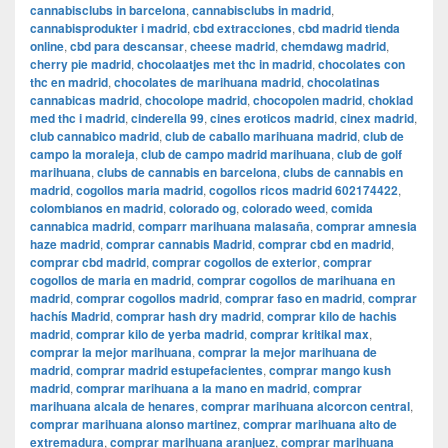
cannabisclubs in barcelona
,
cannabisclubs in madrid
,
cannabisprodukter i madrid
,
cbd extracciones
,
cbd madrid tienda
online
,
cbd para descansar
,
cheese madrid
,
chemdawg madrid
,
cherry pie madrid
,
chocolaatjes met thc in madrid
,
chocolates con
thc en madrid
,
chocolates de marihuana madrid
,
chocolatinas
cannabicas madrid
,
chocolope madrid
,
chocopolen madrid
,
choklad
med thc i madrid
,
cinderella 99
,
cines eroticos madrid
,
cinex madrid
,
club cannabico madrid
,
club de caballo marihuana madrid
,
club de
campo la moraleja
,
club de campo madrid marihuana
,
club de golf
marihuana
,
clubs de cannabis en barcelona
,
clubs de cannabis en
madrid
,
cogollos maria madrid
,
cogollos ricos madrid 602174422
,
colombianos en madrid
,
colorado og
,
colorado weed
,
comida
cannabica madrid
,
comparr marihuana malasaña
,
comprar amnesia
haze madrid
,
comprar cannabis Madrid
,
comprar cbd en madrid
,
comprar cbd madrid
,
comprar cogollos de exterior
,
comprar
cogollos de maria en madrid
,
comprar cogollos de marihuana en
madrid
,
comprar cogollos madrid
,
comprar faso en madrid
,
comprar
hachís Madrid
,
comprar hash dry madrid
,
comprar kilo de hachis
madrid
,
comprar kilo de yerba madrid
,
comprar kritikal max
,
comprar la mejor marihuana
,
comprar la mejor marihuana de
madrid
,
comprar madrid estupefacientes
,
comprar mango kush
madrid
,
comprar marihuana a la mano en madrid
,
comprar
marihuana alcala de henares
,
comprar marihuana alcorcon central
,
comprar marihuana alonso martinez
,
comprar marihuana alto de
extremadura
,
comprar marihuana aranjuez
,
comprar marihuana