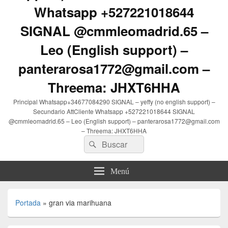
Whatsapp +527221018644
SIGNAL @cmmleomadrid.65 –
Leo (English support) –
panterarosa1772@gmail.com –
Threema: JHXT6HHA
Principal Whatsapp+34677084290 SIGNAL – yeffy (no english support) –
Secundario AttCliente Whatsapp +527221018644 SIGNAL
@cmmleomadrid.65 – Leo (English support) – panterarosa1772@gmail.com
– Threema: JHXT6HHA
Buscar
Buscar
por:
Menú
Portada
»
gran via marihuana