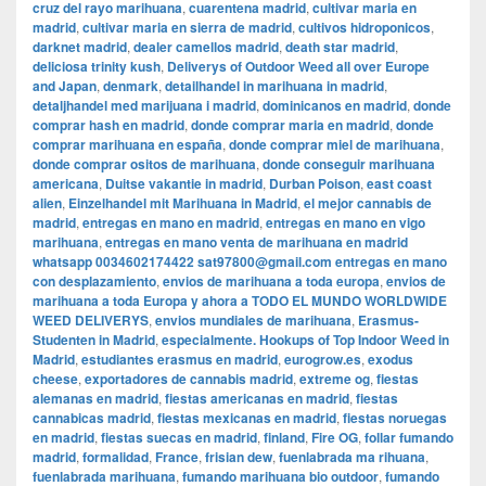
cruz del rayo marihuana
,
cuarentena madrid
,
cultivar maria en
madrid
,
cultivar maria en sierra de madrid
,
cultivos hidroponicos
,
darknet madrid
,
dealer camellos madrid
,
death star madrid
,
deliciosa trinity kush
,
Deliverys of Outdoor Weed all over Europe
and Japan
,
denmark
,
detailhandel in marihuana in madrid
,
detaljhandel med marijuana i madrid
,
dominicanos en madrid
,
donde
comprar hash en madrid
,
donde comprar maria en madrid
,
donde
comprar marihuana en españa
,
donde comprar miel de marihuana
,
donde comprar ositos de marihuana
,
donde conseguir marihuana
americana
,
Duitse vakantie in madrid
,
Durban Poison
,
east coast
alien
,
Einzelhandel mit Marihuana in Madrid
,
el mejor cannabis de
madrid
,
entregas en mano en madrid
,
entregas en mano en vigo
marihuana
,
entregas en mano venta de marihuana en madrid
whatsapp 0034602174422 sat97800@gmail.com entregas en mano
con desplazamiento
,
envios de marihuana a toda europa
,
envios de
marihuana a toda Europa y ahora a TODO EL MUNDO WORLDWIDE
WEED DELIVERYS
,
envios mundiales de marihuana
,
Erasmus-
Studenten in Madrid
,
especialmente. Hookups of Top Indoor Weed in
Madrid
,
estudiantes erasmus en madrid
,
eurogrow.es
,
exodus
cheese
,
exportadores de cannabis madrid
,
extreme og
,
fiestas
alemanas en madrid
,
fiestas americanas en madrid
,
fiestas
cannabicas madrid
,
fiestas mexicanas en madrid
,
fiestas noruegas
en madrid
,
fiestas suecas en madrid
,
finland
,
Fire OG
,
follar fumando
madrid
,
formalidad
,
France
,
frisian dew
,
fuenlabrada ma rihuana
,
fuenlabrada marihuana
,
fumando marihuana bio outdoor
,
fumando