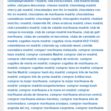
cannabisprodukter i madrid
,
cbd extracciones
,
cbd madrid tienda
online
,
cbd para descansar
,
cheese madrid
,
chemdawg madrid
,
cherry pie madrid
,
chocolaatjes met thc in madrid
,
chocolates con
thc en madrid
,
chocolates de marihuana madrid
,
chocolatinas
cannabicas madrid
,
chocolope madrid
,
chocopolen madrid
,
choklad
med thc i madrid
,
cinderella 99
,
cines eroticos madrid
,
cinex madrid
,
club cannabico madrid
,
club de caballo marihuana madrid
,
club de
campo la moraleja
,
club de campo madrid marihuana
,
club de golf
marihuana
,
clubs de cannabis en barcelona
,
clubs de cannabis en
madrid
,
cogollos maria madrid
,
cogollos ricos madrid 602174422
,
colombianos en madrid
,
colorado og
,
colorado weed
,
comida
cannabica madrid
,
comparr marihuana malasaña
,
comprar amnesia
haze madrid
,
comprar cannabis Madrid
,
comprar cbd en madrid
,
comprar cbd madrid
,
comprar cogollos de exterior
,
comprar
cogollos de maria en madrid
,
comprar cogollos de marihuana en
madrid
,
comprar cogollos madrid
,
comprar faso en madrid
,
comprar
hachís Madrid
,
comprar hash dry madrid
,
comprar kilo de hachis
madrid
,
comprar kilo de yerba madrid
,
comprar kritikal max
,
comprar la mejor marihuana
,
comprar la mejor marihuana de
madrid
,
comprar madrid estupefacientes
,
comprar mango kush
madrid
,
comprar marihuana a la mano en madrid
,
comprar
marihuana alcala de henares
,
comprar marihuana alcorcon central
,
comprar marihuana alonso martinez
,
comprar marihuana alto de
extremadura
,
comprar marihuana aranjuez
,
comprar marihuana
arganda del rey
,
comprar marihuana carpetana
,
comprar marihuana