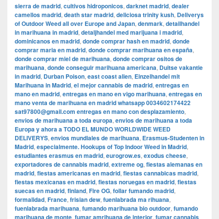
sierra de madrid
,
cultivos hidroponicos
,
darknet madrid
,
dealer
camellos madrid
,
death star madrid
,
deliciosa trinity kush
,
Deliverys
of Outdoor Weed all over Europe and Japan
,
denmark
,
detailhandel
in marihuana in madrid
,
detaljhandel med marijuana i madrid
,
dominicanos en madrid
,
donde comprar hash en madrid
,
donde
comprar maria en madrid
,
donde comprar marihuana en españa
,
donde comprar miel de marihuana
,
donde comprar ositos de
marihuana
,
donde conseguir marihuana americana
,
Duitse vakantie
in madrid
,
Durban Poison
,
east coast alien
,
Einzelhandel mit
Marihuana in Madrid
,
el mejor cannabis de madrid
,
entregas en
mano en madrid
,
entregas en mano en vigo marihuana
,
entregas en
mano venta de marihuana en madrid whatsapp 0034602174422
sat97800@gmail.com entregas en mano con desplazamiento
,
envios de marihuana a toda europa
,
envios de marihuana a toda
Europa y ahora a TODO EL MUNDO WORLDWIDE WEED
DELIVERYS
,
envios mundiales de marihuana
,
Erasmus-Studenten in
Madrid
,
especialmente. Hookups of Top Indoor Weed in Madrid
,
estudiantes erasmus en madrid
,
eurogrow.es
,
exodus cheese
,
exportadores de cannabis madrid
,
extreme og
,
fiestas alemanas en
madrid
,
fiestas americanas en madrid
,
fiestas cannabicas madrid
,
fiestas mexicanas en madrid
,
fiestas noruegas en madrid
,
fiestas
suecas en madrid
,
finland
,
Fire OG
,
follar fumando madrid
,
formalidad
,
France
,
frisian dew
,
fuenlabrada ma rihuana
,
fuenlabrada marihuana
,
fumando marihuana bio outdoor
,
fumando
marihuana de monte
,
fumar amrihuana de interior
,
fumar cannabis