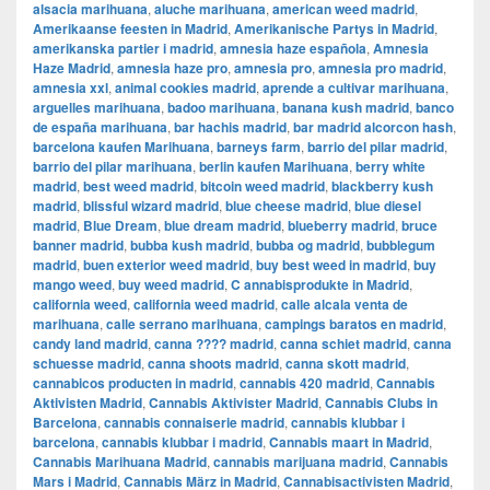
alsacia marihuana
,
aluche marihuana
,
american weed madrid
,
Amerikaanse feesten in Madrid
,
Amerikanische Partys in Madrid
,
amerikanska partier i madrid
,
amnesia haze española
,
Amnesia
Haze Madrid
,
amnesia haze pro
,
amnesia pro
,
amnesia pro madrid
,
amnesia xxl
,
animal cookies madrid
,
aprende a cultivar marihuana
,
arguelles marihuana
,
badoo marihuana
,
banana kush madrid
,
banco
de españa marihuana
,
bar hachis madrid
,
bar madrid alcorcon hash
,
barcelona kaufen Marihuana
,
barneys farm
,
barrio del pilar madrid
,
barrio del pilar marihuana
,
berlin kaufen Marihuana
,
berry white
madrid
,
best weed madrid
,
bitcoin weed madrid
,
blackberry kush
madrid
,
blissful wizard madrid
,
blue cheese madrid
,
blue diesel
madrid
,
Blue Dream
,
blue dream madrid
,
blueberry madrid
,
bruce
banner madrid
,
bubba kush madrid
,
bubba og madrid
,
bubblegum
madrid
,
buen exterior weed madrid
,
buy best weed in madrid
,
buy
mango weed
,
buy weed madrid
,
C annabisprodukte in Madrid
,
california weed
,
california weed madrid
,
calle alcala venta de
marihuana
,
calle serrano marihuana
,
campings baratos en madrid
,
candy land madrid
,
canna ???? madrid
,
canna schiet madrid
,
canna
schuesse madrid
,
canna shoots madrid
,
canna skott madrid
,
cannabicos producten in madrid
,
cannabis 420 madrid
,
Cannabis
Aktivisten Madrid
,
Cannabis Aktivister Madrid
,
Cannabis Clubs in
Barcelona
,
cannabis connaiserie madrid
,
cannabis klubbar i
barcelona
,
cannabis klubbar i madrid
,
Cannabis maart in Madrid
,
Cannabis Marihuana Madrid
,
cannabis marijuana madrid
,
Cannabis
Mars i Madrid
,
Cannabis März in Madrid
,
Cannabisactivisten Madrid
,