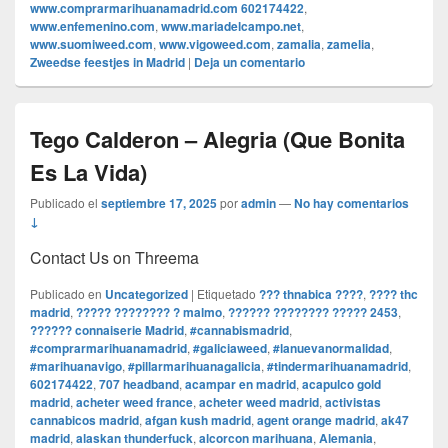
www.comprarmarihuanamadrid.com 602174422
,
www.enfemenino.com
,
www.mariadelcampo.net
,
www.suomiweed.com
,
www.vigoweed.com
,
zamalia
,
zamelia
,
Zweedse feestjes in Madrid
|
Deja un comentario
Tego Calderon – Alegria (Que Bonita
Es La Vida)
Publicado el
septiembre 17, 2025
por
admin
—
No hay comentarios
↓
Contact Us on Threema
Publicado en
Uncategorized
|
Etiquetado
??? thnabica ????
,
???? thc
madrid
,
????? ???????? ? malmo
,
?????? ???????? ????? 2453
,
?????? connaiserie Madrid
,
#cannabismadrid
,
#comprarmarihuanamadrid
,
#galiciaweed
,
#lanuevanormalidad
,
#marihuanavigo
,
#pillarmarihuanagalicia
,
#tindermarihuanamadrid
,
602174422
,
707 headband
,
acampar en madrid
,
acapulco gold
madrid
,
acheter weed france
,
acheter weed madrid
,
activistas
cannabicos madrid
,
afgan kush madrid
,
agent orange madrid
,
ak47
madrid
,
alaskan thunderfuck
,
alcorcon marihuana
,
Alemania
,