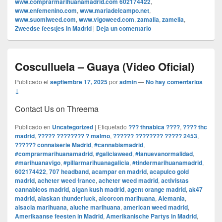
www.comprarmarihuanamadrid.com 602174422
,
www.enfemenino.com
,
www.mariadelcampo.net
,
www.suomiweed.com
,
www.vigoweed.com
,
zamalia
,
zamelia
,
Zweedse feestjes in Madrid
|
Deja un comentario
Cosculluela – Guaya (Video Oficial)
Publicado el
septiembre 17, 2025
por
admin
—
No hay comentarios
↓
Contact Us on Threema
Publicado en
Uncategorized
|
Etiquetado
??? thnabica ????
,
???? thc
madrid
,
????? ???????? ? malmo
,
?????? ???????? ????? 2453
,
?????? connaiserie Madrid
,
#cannabismadrid
,
#comprarmarihuanamadrid
,
#galiciaweed
,
#lanuevanormalidad
,
#marihuanavigo
,
#pillarmarihuanagalicia
,
#tindermarihuanamadrid
,
602174422
,
707 headband
,
acampar en madrid
,
acapulco gold
madrid
,
acheter weed france
,
acheter weed madrid
,
activistas
cannabicos madrid
,
afgan kush madrid
,
agent orange madrid
,
ak47
madrid
,
alaskan thunderfuck
,
alcorcon marihuana
,
Alemania
,
alsacia marihuana
,
aluche marihuana
,
american weed madrid
,
Amerikaanse feesten in Madrid
,
Amerikanische Partys in Madrid
,