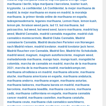
marihuana i berlin
,
köpa marijuana i barcelona
,
kosher kush
,
kryptonite
,
l.a confidential
,
LA Confidential
,
la mejor marihuana de
madrid
,
la mejor marihuana en mano en madrid
,
la moraleja
marihuana
,
la primer tienda online de marihuana en españa
,
ladespensademaria
,
leganes marihuana
,
Lemon Haze
,
lemon kush
,
lemon pie
,
livraison weed paris
,
lsd 13
,
lsd marihuana
,
lsd
psicoactiva
,
lsd weed
,
lsd weed seed
,
lucero marihuana
,
madrid buy
weed
,
Madrid Cannabis
,
madrid cannabis magazine
,
madrid club
cannabico montecarmelo
,
Madrid Clubs Cannabis
,
Madrid
connaiserie Cannabis
,
Madrid deutschen Parteien von Norwegen
nach Madrid reisen
,
madrid iceolator
,
madrid iceolator jack herer
,
Madrid Rauchen von Cannabis
,
Madrid Sex
,
Madrid thc Schokolade
,
madrid weed
,
magnum
,
magnum autofloreciente
,
magnum weed
,
mahadahonda marihuana
,
mango haze
,
mango kush
,
mangobiche
colombia
,
marcha de cannabis en madrid
,
marcha de la marihuana
2021
,
marcha de la marihuana madrid
,
mariadelcampo.net
,
marihuana afrodisiaca en madrid
,
marihuana alicante
,
marihuana
aluche
,
marihuana americana en españa
,
marihuana andalucia
,
marihuana andorra
,
marihuana aragon
,
marihuana asturias
,
marihuana baleares
,
marihuana barata en madrid
,
marihuana
barcelona
,
marihuana boadilla
,
marihuana caceres
,
marihuana
cadiz
,
marihuana californiana en españa
,
marihuana cannabis
cancer madrid
,
marihuana castellon
,
marihuana cataluña
,
marihuana ceuta
,
marihuana club cannabico sanchinarro
,
,
,