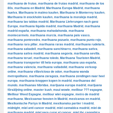
marihuana de frutas
,
marihuana de frutas madrid
,
marihuana de los
80s
,
marihuana en Madrid
,
Marihuana Europa Madrid
,
marihuana
huelva
,
Marihuana in malmo kaufen
,
Marihuana in Monterrey kaufen
,
Marihuana in stockholm kaufen
,
marihuana la moraleja madrid
,
marihuana las tablas madrid
,
Marihuana Lieferungen nach ganz
Europa
,
marihuana liquida madrid
,
marihuana Madrid
,
marihuana
madrid españa
,
marihuana mahadahonda
,
marihuana
montecarmelo
,
marihuana murcia
,
marihuana pais vasco
,
marihuana pontevedra
,
marihuana pozuelo
,
marihuana punto rojo
,
marihuana rara pillar
,
marihuana raras madrid
,
marihuana rudelaris
,
marihuana sabadell
,
marihuana sanchinarro
,
marihuana sativa
,
marihuana sativa madrid
,
marihuana segovia
,
marihuana sevilla
,
marihuana teruel
,
marihuana toledo
,
Marihuana Touristen Madrid
,
marihuana transporter till hela europa
,
marihuana usa españa
,
marihuana valencia
,
marihuana valladolid
,
marihuana verkoop
online
,
marihuana villaviciosa de odon
,
marihuana wanda
metropolitano
,
marihuana zaragoza
,
marihuana zendingen naar heel
europa
,
marihuana-knoppen kopen in madrid
,
marihuanas del
mundo
,
marihuanas hibridas
,
marijuana europa madrid
,
marijuana
försäljning online
,
master kush
,
maui wowie
,
meillour ??? espagne
,
Meillour Weed Espagne
,
meillour wiet espagne
,
metro de madrid
marihuana
,
Mexicaanse feesten in Madrid
,
mexicanos en madrid
,
Mexikanische Partys in Madrid
,
mexikanska partier i madrid
,
midnight
,
miel anti cancer madrid
,
miel cannabica madrid
,
miel de
marihuana madrid
,
miel para curar el cancer
,
miel thc cannabica
,