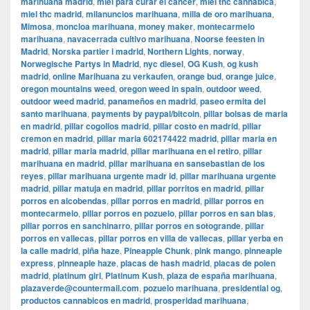
marihuana madrid
,
miel para curar el cancer
,
miel thc cannabica
,
miel thc madrid
,
milanuncios marihuana
,
milla de oro marihuana
,
Mimosa
,
moncloa marihuana
,
money maker
,
montecarmelo
marihuana
,
navacerrada cultivo marihuana
,
Noorse feesten in
Madrid
,
Norska partier i madrid
,
Northern Lights
,
norway
,
Norwegische Partys in Madrid
,
nyc diesel
,
OG Kush
,
og kush
madrid
,
online Marihuana zu verkaufen
,
orange bud
,
orange juice
,
oregon mountains weed
,
oregon weed in spain
,
outdoor weed
,
outdoor weed madrid
,
panameños en madrid
,
paseo ermita del
santo marihuana
,
payments by paypal/bitcoin
,
pillar bolsas de maria
en madrid
,
pillar cogollos madrid
,
pillar costo en madrid
,
pillar
cremon en madrid
,
pillar maria 602174422 madrid
,
pillar maria en
madrid
,
pillar maria madrid
,
pillar marihuana en el retiro
,
pillar
marihuana en madrid
,
pillar marihuana en sansebastian de los
reyes
,
pillar marihuana urgente madr id
,
pillar marihuana urgente
madrid
,
pillar matuja en madrid
,
pillar porritos en madrid
,
pillar
porros en alcobendas
,
pillar porros en madrid
,
pillar porros en
montecarmelo
,
pillar porros en pozuelo
,
pillar porros en san blas
,
pillar porros en sanchinarro
,
pillar porros en sotogrande
,
pillar
porros en vallecas
,
pillar porros en villa de vallecas
,
pillar yerba en
la calle madrid
,
piña haze
,
Pineapple Chunk
,
pink mango
,
pinneaple
express
,
pinneaple haze
,
placas de hash madrid
,
placas de polen
madrid
,
platinum girl
,
Platinum Kush
,
plaza de españa marihuana
,
plazaverde@countermail.com
,
pozuelo marihuana
,
presidential og
,
productos cannabicos en madrid
,
prosperidad marihuana
,