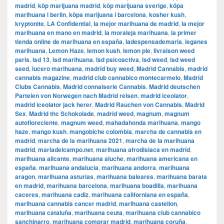
madrid
,
köp marijuana madrid
,
köp marijuana sverige
,
köpa
marihuana i berlin
,
köpa marijuana i barcelona
,
kosher kush
,
kryptonite
,
LA Confidential
,
la mejor marihuana de madrid
,
la mejor
marihuana en mano en madrid
,
la moraleja marihuana
,
la primer
tienda online de marihuana en españa
,
ladespensademaria
,
leganes
marihuana
,
Lemon Haze
,
lemon kush
,
lemon pie
,
livraison weed
paris
,
lsd 13
,
lsd marihuana
,
lsd psicoactiva
,
lsd weed
,
lsd weed
seed
,
lucero marihuana
,
madrid buy weed
,
Madrid Cannabis
,
madrid
cannabis magazine
,
madrid club cannabico montecarmelo
,
Madrid
Clubs Cannabis
,
Madrid connaiserie Cannabis
,
Madrid deutschen
Parteien von Norwegen nach Madrid reisen
,
madrid iceolator
,
madrid iceolator jack herer
,
Madrid Rauchen von Cannabis
,
Madrid
Sex
,
Madrid thc Schokolade
,
madrid weed
,
magnum
,
magnum
autofloreciente
,
magnum weed
,
mahadahonda marihuana
,
mango
haze
,
mango kush
,
mangobiche colombia
,
marcha de cannabis en
madrid
,
marcha de la marihuana 2021
,
marcha de la marihuana
madrid
,
mariadelcampo.net
,
marihuana afrodisiaca en madrid
,
marihuana alicante
,
marihuana aluche
,
marihuana americana en
españa
,
marihuana andalucia
,
marihuana andorra
,
marihuana
aragon
,
marihuana asturias
,
marihuana baleares
,
marihuana barata
en madrid
,
marihuana barcelona
,
marihuana boadilla
,
marihuana
caceres
,
marihuana cadiz
,
marihuana californiana en españa
,
marihuana cannabis cancer madrid
,
marihuana castellon
,
marihuana cataluña
,
marihuana ceuta
,
marihuana club cannabico
sanchinarro
,
marihuana comprar madrid
,
marihuana coruña
,