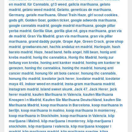
en madrid
,
für Cannabis
,
g13 weed
,
galicia marihuana
,
gelato
madrid
,
gelato weed madrid
,
Gelatto
,
geneticas de marihuana
,
Germany
,
getafe marihuana
,
Ghost Train Haze
,
girl scout cookies
,
gods gift
,
Golden Goat
,
golden ticket
,
google adwords marihuana
,
google cannabis madrid
,
google madrid marihuana
,
google pillar
yerba madrid
,
Gorilla Glue
,
gorilla glue n4
,
goya marihuana
,
gran via
de madrid
,
​​Gran Via Madrid
,
gran via marihuana
,
gran via pillar
marihuana
,
grand daddy purple
,
Grape Ape
,
Green Crack
,
grow shop
madrid
,
growbarato.net
,
hachis andaluz en madrid
,
Harlequin
,
hash
barato madrid
,
Haze
,
head band
,
hells angel
,
hilli bean
,
honig anti
krebs madrid
,
honig thc cannabica
,
Honig thc Madrid
,
honig zur
heilung von krebs
,
honing anti kanker madrid
,
honing om kanker te
genezen
,
honing thc cannabica
,
honing thc madrid
,
honung anti
cancer madrid
,
honung för att bota cancer
,
honung thc cannabis
,
honung thc madrid
,
iceolator jack herer
,
iceolator madrid
,
iceolator
maya 45
,
indoor weed en madrid
,
insta-gram marihuana madrid
,
instagram madrid
,
island sweet skunk
,
Jack 47
,
Jack Herer
,
jack
herer madrid
,
kaufen Marihuana in Valencia
,
kaufen Marihuana
Knospen i n Madrid
,
Kaufen Sie Marihuana Deutschland
,
kaufen Sie
Marihuana Madrid
,
koop marihuana in Barcelona
,
koop marihuana in
berlijn
,
koop marihuana in malmo
,
koop marihuana in monterrey
,
koop marihuana in Stockholm
,
​​koop marihuana in Valencia
,
köp
marijuana i Malmö
,
köp marijuana i monterrey
,
köp marijuana i
stockholm
,
​​köp marijuana i valencia
,
köp marijuana knoppar i
madrid
,
köp marijuana madrid
,
köp marijuana sverige
,
köpa