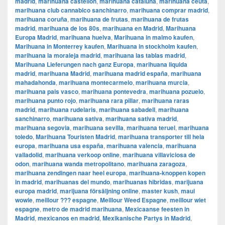
madrid
,
marihuana castellon
,
marihuana cataluña
,
marihuana ceuta
,
marihuana club cannabico sanchinarro
,
marihuana comprar madrid
,
marihuana coruña
,
marihuana de frutas
,
marihuana de frutas
madrid
,
marihuana de los 80s
,
marihuana en Madrid
,
Marihuana
Europa Madrid
,
marihuana huelva
,
Marihuana in malmo kaufen
,
Marihuana in Monterrey kaufen
,
Marihuana in stockholm kaufen
,
marihuana la moraleja madrid
,
marihuana las tablas madrid
,
Marihuana Lieferungen nach ganz Europa
,
marihuana liquida
madrid
,
marihuana Madrid
,
marihuana madrid españa
,
marihuana
mahadahonda
,
marihuana montecarmelo
,
marihuana murcia
,
marihuana pais vasco
,
marihuana pontevedra
,
marihuana pozuelo
,
marihuana punto rojo
,
marihuana rara pillar
,
marihuana raras
madrid
,
marihuana rudelaris
,
marihuana sabadell
,
marihuana
sanchinarro
,
marihuana sativa
,
marihuana sativa madrid
,
marihuana segovia
,
marihuana sevilla
,
marihuana teruel
,
marihuana
toledo
,
Marihuana Touristen Madrid
,
marihuana transporter till hela
europa
,
marihuana usa españa
,
marihuana valencia
,
marihuana
valladolid
,
marihuana verkoop online
,
marihuana villaviciosa de
odon
,
marihuana wanda metropolitano
,
marihuana zaragoza
,
marihuana zendingen naar heel europa
,
marihuana-knoppen kopen
in madrid
,
marihuanas del mundo
,
marihuanas hibridas
,
marijuana
europa madrid
,
marijuana försäljning online
,
master kush
,
maui
wowie
,
meillour ??? espagne
,
Meillour Weed Espagne
,
meillour wiet
espagne
,
metro de madrid marihuana
,
Mexicaanse feesten in
Madrid
,
mexicanos en madrid
,
Mexikanische Partys in Madrid
,