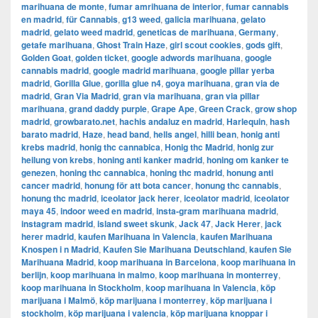
marihuana de monte
,
fumar amrihuana de interior
,
fumar cannabis
en madrid
,
für Cannabis
,
g13 weed
,
galicia marihuana
,
gelato
madrid
,
gelato weed madrid
,
geneticas de marihuana
,
Germany
,
getafe marihuana
,
Ghost Train Haze
,
girl scout cookies
,
gods gift
,
Golden Goat
,
golden ticket
,
google adwords marihuana
,
google
cannabis madrid
,
google madrid marihuana
,
google pillar yerba
madrid
,
Gorilla Glue
,
gorilla glue n4
,
goya marihuana
,
gran via de
madrid
,
​​Gran Via Madrid
,
gran via marihuana
,
gran via pillar
marihuana
,
grand daddy purple
,
Grape Ape
,
Green Crack
,
grow shop
madrid
,
growbarato.net
,
hachis andaluz en madrid
,
Harlequin
,
hash
barato madrid
,
Haze
,
head band
,
hells angel
,
hilli bean
,
honig anti
krebs madrid
,
honig thc cannabica
,
Honig thc Madrid
,
honig zur
heilung von krebs
,
honing anti kanker madrid
,
honing om kanker te
genezen
,
honing thc cannabica
,
honing thc madrid
,
honung anti
cancer madrid
,
honung för att bota cancer
,
honung thc cannabis
,
honung thc madrid
,
iceolator jack herer
,
iceolator madrid
,
iceolator
maya 45
,
indoor weed en madrid
,
insta-gram marihuana madrid
,
instagram madrid
,
island sweet skunk
,
Jack 47
,
Jack Herer
,
jack
herer madrid
,
kaufen Marihuana in Valencia
,
kaufen Marihuana
Knospen i n Madrid
,
Kaufen Sie Marihuana Deutschland
,
kaufen Sie
Marihuana Madrid
,
koop marihuana in Barcelona
,
koop marihuana in
berlijn
,
koop marihuana in malmo
,
koop marihuana in monterrey
,
koop marihuana in Stockholm
,
​​koop marihuana in Valencia
,
köp
marijuana i Malmö
,
köp marijuana i monterrey
,
köp marijuana i
stockholm
,
​​köp marijuana i valencia
,
köp marijuana knoppar i