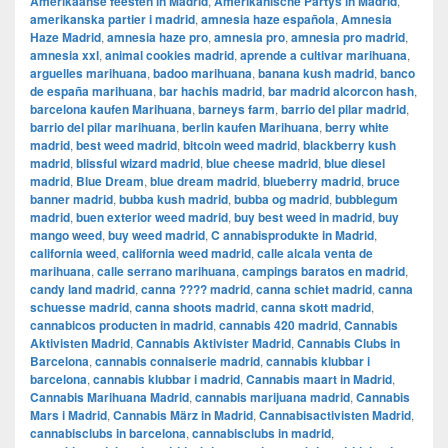
Amerikaanse feesten in Madrid
,
Amerikanische Partys in Madrid
,
amerikanska partier i madrid
,
amnesia haze española
,
Amnesia
Haze Madrid
,
amnesia haze pro
,
amnesia pro
,
amnesia pro madrid
,
amnesia xxl
,
animal cookies madrid
,
aprende a cultivar marihuana
,
arguelles marihuana
,
badoo marihuana
,
banana kush madrid
,
banco
de españa marihuana
,
bar hachis madrid
,
bar madrid alcorcon hash
,
barcelona kaufen Marihuana
,
barneys farm
,
barrio del pilar madrid
,
barrio del pilar marihuana
,
berlin kaufen Marihuana
,
berry white
madrid
,
best weed madrid
,
bitcoin weed madrid
,
blackberry kush
madrid
,
blissful wizard madrid
,
blue cheese madrid
,
blue diesel
madrid
,
Blue Dream
,
blue dream madrid
,
blueberry madrid
,
bruce
banner madrid
,
bubba kush madrid
,
bubba og madrid
,
bubblegum
madrid
,
buen exterior weed madrid
,
buy best weed in madrid
,
buy
mango weed
,
buy weed madrid
,
C annabisprodukte in Madrid
,
california weed
,
california weed madrid
,
calle alcala venta de
marihuana
,
calle serrano marihuana
,
campings baratos en madrid
,
candy land madrid
,
canna ???? madrid
,
canna schiet madrid
,
canna
schuesse madrid
,
canna shoots madrid
,
canna skott madrid
,
cannabicos producten in madrid
,
cannabis 420 madrid
,
Cannabis
Aktivisten Madrid
,
Cannabis Aktivister Madrid
,
Cannabis Clubs in
Barcelona
,
cannabis connaiserie madrid
,
cannabis klubbar i
barcelona
,
cannabis klubbar i madrid
,
Cannabis maart in Madrid
,
Cannabis Marihuana Madrid
,
cannabis marijuana madrid
,
Cannabis
Mars i Madrid
,
Cannabis März in Madrid
,
Cannabisactivisten Madrid
,
cannabisclubs in barcelona
,
cannabisclubs in madrid
,