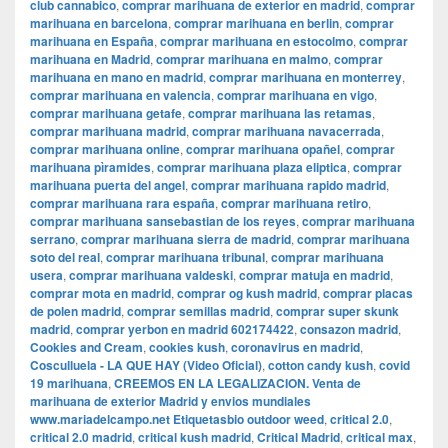
club cannabico
,
comprar marihuana de exterior en madrid
,
comprar
marihuana en barcelona
,
comprar marihuana en berlin
,
comprar
marihuana en España
,
comprar marihuana en estocolmo
,
comprar
marihuana en Madrid
,
comprar marihuana en malmo
,
comprar
marihuana en mano en madrid
,
comprar marihuana en monterrey
,
comprar marihuana en valencia
,
comprar marihuana en vigo
,
comprar marihuana getafe
,
comprar marihuana las retamas
,
comprar marihuana madrid
,
comprar marihuana navacerrada
,
comprar marihuana online
,
comprar marihuana opañel
,
comprar
marihuana pìramides
,
comprar marihuana plaza eliptica
,
comprar
marihuana puerta del angel
,
comprar marihuana rapido madrid
,
comprar marihuana rara españa
,
comprar marihuana retiro
,
comprar marihuana sansebastian de los reyes
,
comprar marihuana
serrano
,
comprar marihuana sierra de madrid
,
comprar marihuana
soto del real
,
comprar marihuana tribunal
,
comprar marihuana
usera
,
comprar marihuana valdeski
,
comprar matuja en madrid
,
comprar mota en madrid
,
comprar og kush madrid
,
comprar placas
de polen madrid
,
comprar semillas madrid
,
comprar super skunk
madrid
,
comprar yerbon en madrid 602174422
,
consazon madrid
,
Cookies and Cream
,
cookies kush
,
coronavirus en madrid
,
Cosculluela - LA QUE HAY (Video Oficial)
,
cotton candy kush
,
covid
19 marihuana
,
CREEMOS EN LA LEGALIZACION. Venta de
marihuana de exterior Madrid y envios mundiales
www.mariadelcampo.net Etiquetasbio outdoor weed
,
critical 2.0
,
critical 2.0 madrid
,
critical kush madrid
,
Critical Madrid
,
critical max
,