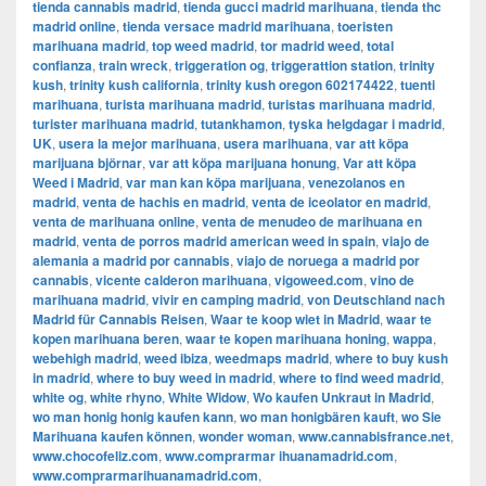
tienda cannabis madrid
,
tienda gucci madrid marihuana
,
tienda thc
madrid online
,
tienda versace madrid marihuana
,
toeristen
marihuana madrid
,
top weed madrid
,
tor madrid weed
,
total
confianza
,
train wreck
,
triggeration og
,
triggerattion station
,
trinity
kush
,
trinity kush california
,
trinity kush oregon 602174422
,
tuenti
marihuana
,
turista marihuana madrid
,
turistas marihuana madrid
,
turister marihuana madrid
,
tutankhamon
,
tyska helgdagar i madrid
,
UK
,
usera la mejor marihuana
,
usera marihuana
,
var att köpa
marijuana björnar
,
var att köpa marijuana honung
,
Var att köpa
Weed i Madrid
,
var man kan köpa marijuana
,
venezolanos en
madrid
,
venta de hachis en madrid
,
venta de iceolator en madrid
,
venta de marihuana online
,
venta de menudeo de marihuana en
madrid
,
venta de porros madrid american weed in spain
,
viajo de
alemania a madrid por cannabis
,
viajo de noruega a madrid por
cannabis
,
vicente calderon marihuana
,
vigoweed.com
,
vino de
marihuana madrid
,
vivir en camping madrid
,
von Deutschland nach
Madrid für Cannabis Reisen
,
Waar te koop wiet in Madrid
,
waar te
kopen marihuana beren
,
waar te kopen marihuana honing
,
wappa
,
webehigh madrid
,
weed ibiza
,
weedmaps madrid
,
where to buy kush
in madrid
,
where to buy weed in madrid
,
where to find weed madrid
,
white og
,
white rhyno
,
White Widow
,
Wo kaufen Unkraut in Madrid
,
wo man honig honig kaufen kann
,
wo man honigbären kauft
,
wo Sie
Marihuana kaufen können
,
wonder woman
,
www.cannabisfrance.net
,
www.chocofeliz.com
,
www.comprarmar ihuanamadrid.com
,
www.comprarmarihuanamadrid.com
,