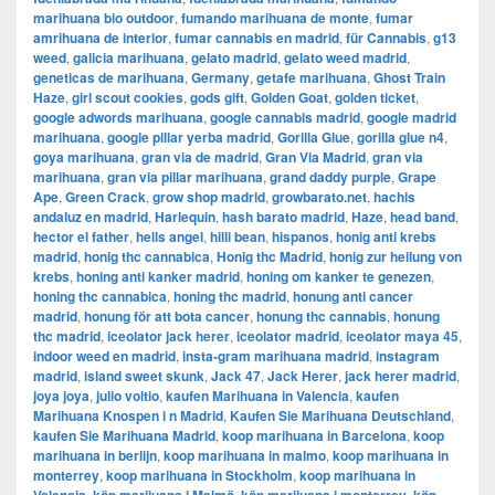
marihuana bio outdoor
,
fumando marihuana de monte
,
fumar
amrihuana de interior
,
fumar cannabis en madrid
,
für Cannabis
,
g13
weed
,
galicia marihuana
,
gelato madrid
,
gelato weed madrid
,
geneticas de marihuana
,
Germany
,
getafe marihuana
,
Ghost Train
Haze
,
girl scout cookies
,
gods gift
,
Golden Goat
,
golden ticket
,
google adwords marihuana
,
google cannabis madrid
,
google madrid
marihuana
,
google pillar yerba madrid
,
Gorilla Glue
,
gorilla glue n4
,
goya marihuana
,
gran via de madrid
,
​​Gran Via Madrid
,
gran via
marihuana
,
gran via pillar marihuana
,
grand daddy purple
,
Grape
Ape
,
Green Crack
,
grow shop madrid
,
growbarato.net
,
hachis
andaluz en madrid
,
Harlequin
,
hash barato madrid
,
Haze
,
head band
,
hector el father
,
hells angel
,
hilli bean
,
hispanos
,
honig anti krebs
madrid
,
honig thc cannabica
,
Honig thc Madrid
,
honig zur heilung von
krebs
,
honing anti kanker madrid
,
honing om kanker te genezen
,
honing thc cannabica
,
honing thc madrid
,
honung anti cancer
madrid
,
honung för att bota cancer
,
honung thc cannabis
,
honung
thc madrid
,
iceolator jack herer
,
iceolator madrid
,
iceolator maya 45
,
indoor weed en madrid
,
insta-gram marihuana madrid
,
instagram
madrid
,
island sweet skunk
,
Jack 47
,
Jack Herer
,
jack herer madrid
,
joya joya
,
julio voltio
,
kaufen Marihuana in Valencia
,
kaufen
Marihuana Knospen i n Madrid
,
Kaufen Sie Marihuana Deutschland
,
kaufen Sie Marihuana Madrid
,
koop marihuana in Barcelona
,
koop
marihuana in berlijn
,
koop marihuana in malmo
,
koop marihuana in
monterrey
,
koop marihuana in Stockholm
,
​​koop marihuana in
,
,
,