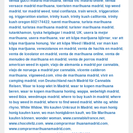
tienda gucci madrid marihuana
,
tienda thc madrid online
,
tienda
versace madrid marihuana
,
toeristen marihuana madrid
,
top weed
madrid
,
tor madrid weed
,
total confianza
,
train wreck
,
triggeration
og
,
triggerattion station
,
trinity kush
,
trinity kush california
,
trinity
kush oregon 602174422
,
tuenti marihuana
,
turista marihuana
madrid
,
turistas marihuana madrid
,
turister marihuana madrid
,
tutankhamon
,
tyska helgdagar i madrid
,
UK
,
usera la mejor
marihuana
,
usera marihuana
,
var att köpa marijuana björnar
,
var att
köpa marijuana honung
,
Var att köpa Weed i Madrid
,
var man kan
köpa marijuana
,
venezolanos en madrid
,
venta de hachis en madrid
,
venta de iceolator en madrid
,
venta de marihuana online
,
venta de
menudeo de marihuana en madrid
,
venta de porros madrid
american weed in spain
,
viajo de alemania a madrid por cannabis
,
viajo de noruega a madrid por cannabis
,
vicente calderon
marihuana
,
vigoweed.com
,
vino de marihuana madrid
,
vivir en
camping madrid
,
von Deutschland nach Madrid für Cannabis
Reisen
,
Waar te koop wiet in Madrid
,
waar te kopen marihuana
beren
,
waar te kopen marihuana honing
,
wappa
,
webehigh madrid
,
weed ibiza
,
weedmaps madrid
,
where to buy kush in madrid
,
where
to buy weed in madrid
,
where to find weed madrid
,
white og
,
white
rhyno
,
White Widow
,
Wo kaufen Unkraut in Madrid
,
wo man honig
honig kaufen kann
,
wo man honigbären kauft
,
wo Sie Marihuana
kaufen können
,
wonder woman
,
www.cannabisfrance.net
,
www.chocofeliz.com
,
www.comprarmar ihuanamadrid.com
,
www.comprarmarihuanamadrid.com
,