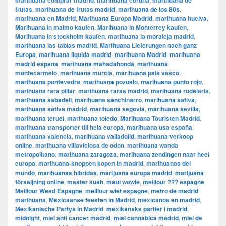
marihuana comprar madrid
marihuana coruña
marihuana de
frutas
,
marihuana de frutas madrid
,
marihuana de los 80s
,
marihuana en Madrid
,
Marihuana Europa Madrid
,
marihuana huelva
,
Marihuana in malmo kaufen
,
Marihuana in Monterrey kaufen
,
Marihuana in stockholm kaufen
,
marihuana la moraleja madrid
,
marihuana las tablas madrid
,
Marihuana Lieferungen nach ganz
Europa
,
marihuana liquida madrid
,
marihuana Madrid
,
marihuana
madrid españa
,
marihuana mahadahonda
,
marihuana
montecarmelo
,
marihuana murcia
,
marihuana pais vasco
,
marihuana pontevedra
,
marihuana pozuelo
,
marihuana punto rojo
,
marihuana rara pillar
,
marihuana raras madrid
,
marihuana rudelaris
,
marihuana sabadell
,
marihuana sanchinarro
,
marihuana sativa
,
marihuana sativa madrid
,
marihuana segovia
,
marihuana sevilla
,
marihuana teruel
,
marihuana toledo
,
Marihuana Touristen Madrid
,
marihuana transporter till hela europa
,
marihuana usa españa
,
marihuana valencia
,
marihuana valladolid
,
marihuana verkoop
online
,
marihuana villaviciosa de odon
,
marihuana wanda
metropolitano
,
marihuana zaragoza
,
marihuana zendingen naar heel
europa
,
marihuana-knoppen kopen in madrid
,
marihuanas del
mundo
,
marihuanas hibridas
,
marijuana europa madrid
,
marijuana
försäljning online
,
master kush
,
maui wowie
,
meillour ??? espagne
,
Meillour Weed Espagne
,
meillour wiet espagne
,
metro de madrid
marihuana
,
Mexicaanse feesten in Madrid
,
mexicanos en madrid
,
Mexikanische Partys in Madrid
,
mexikanska partier i madrid
,
midnight
,
miel anti cancer madrid
,
miel cannabica madrid
,
miel de