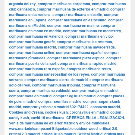
arganda del rey
,
comprar marihuana carpetana
,
comprar marihuana
club cannabico
,
comprar marihuana de exterior en madrid
,
comprar
marihuana en barcelona
,
comprar marihuana en berlin
,
comprar
marihuana en España
,
comprar marihuana en estocolmo
,
comprar
marihuana en Madrid
,
comprar marihuana en malmo
,
comprar
marihuana en mano en madrid
,
comprar marihuana en monterrey
,
comprar marihuana en valencia
,
comprar marihuana en vigo
,
comprar marihuana getafe
,
comprar marihuana las retamas
,
comprar marihuana madrid
,
comprar marihuana navacerrada
,
comprar marihuana online
,
comprar marihuana opañel
,
comprar
marihuana pìramides
,
comprar marihuana plaza eliptica
,
comprar
marihuana puerta del angel
,
comprar marihuana rapido madrid
,
comprar marihuana rara españa
,
comprar marihuana retiro
,
comprar marihuana sansebastian de los reyes
,
comprar marihuana
serrano
,
comprar marihuana sierra de madrid
,
comprar marihuana
soto del real
,
comprar marihuana tribunal
,
comprar marihuana
usera
,
comprar marihuana valdeski
,
comprar matuja en madrid
,
comprar mota en madrid
,
comprar og kush madrid
,
comprar placas
de polen madrid
,
comprar semillas madrid
,
comprar super skunk
madrid
,
comprar yerbon en madrid 602174422
,
consazon madrid
,
Cookies and Cream
,
cookies kush
,
coronavirus en madrid
,
cotton
candy kush
,
covid 19 marihuana
,
CREEMOS EN LA LEGALIZACION.
Venta de marihuana de exterior Madrid y envios mundiales
www.mariadelcampo.net Etiquetasbio outdoor weed
,
critical 2.0
,
critical 2.0 madrid
,
critical kush madrid
,
Critical Madrid
,
critical max
,