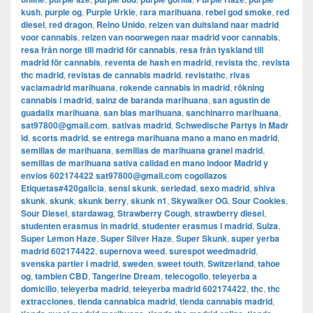
kush
,
purple og
,
Purple Urkle
,
rara marihuana
,
rebel god smoke
,
red
diesel
,
red dragon
,
Reino Unido
,
reizen van duitsland naar madrid
voor cannabis
,
reizen van noorwegen naar madrid voor cannabis
,
resa från norge till madrid för cannabis
,
resa från tyskland till
madrid för cannabis
,
reventa de hash en madrid
,
revista thc
,
revista
thc madrid
,
revistas de cannabis madrid
,
revistathc
,
rivas
vaciamadrid marihuana
,
rokende cannabis in madrid
,
rökning
cannabis i madrid
,
sainz de baranda marihuana
,
san agustin de
guadalix marihuana
,
san blas marihuana
,
sanchinarro marihuana
,
sat97800@gmail.com
,
sativas madrid
,
Schwedische Partys in Madr
id
,
scorts madrid
,
se entrega marihuana mano a mano en madrid
,
semillas de marihuana
,
semillas de marihuana granel madrid
,
semillas de marihuana sativa calidad en mano indoor Madrid y
envios 602174422 sat97800@gmail.com cogollazos
Etiquetas#420galicia
,
sensi skunk
,
seriedad
,
sexo madrid
,
shiva
skunk
,
skunk
,
skunk berry
,
skunk n1
,
Skywalker OG
,
Sour Cookies
,
Sour Diesel
,
stardawag
,
Strawberry Cough
,
strawberry diesel
,
studenten erasmus in madrid
,
studenter erasmus i madrid
,
Suiza
,
Super Lemon Haze
,
Super Silver Haze
,
Super Skunk
,
super yerba
madrid 602174422
,
supernova weed
,
surespot weedmadrid
,
svenska partier i madrid
,
sweden
,
sweet touth
,
Switzerland
,
tahoe
og
,
tambien CBD
,
Tangerine Dream
,
telecogollo
,
teleyerba a
domicilio
,
teleyerba madrid
,
teleyerba madrid 602174422
,
thc
,
thc
extracciones
,
tienda cannabica madrid
,
tienda cannabis madrid
,