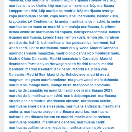
Valencia
köp marijuana i Malmö
köp marijuana i monterrey
köp
marijuana i stockholm
,
​​köp marijuana i valencia
,
köp marijuana
knoppar i madrid
,
köp marijuana madrid
,
köp marijuana sverige
,
köpa marihuana i berlin
,
köpa marijuana i barcelona
,
kosher kush
,
kryptonite
,
LA Confidential
,
la mejor marihuana de madrid
,
la mejor
marihuana en mano en madrid
,
la moraleja marihuana
,
la primer
tienda online de marihuana en españa
,
ladespensademaria
,
latinos
,
leganes marihuana
,
Lemon Haze
,
lemon kush
,
lemon pie
,
livraison
weed paris
,
lsd 13
,
lsd marihuana
,
lsd psicoactiva
,
lsd weed
,
lsd
weed seed
,
lucero marihuana
,
madrid buy weed
,
Madrid Cannabis
,
madrid cannabis magazine
,
madrid club cannabico montecarmelo
,
Madrid Clubs Cannabis
,
Madrid connaiserie Cannabis
,
Madrid
deutschen Parteien von Norwegen nach Madrid reisen
,
madrid
iceolator
,
madrid iceolator jack herer
,
Madrid Rauchen von
Cannabis
,
Madrid Sex
,
Madrid thc Schokolade
,
madrid weed
,
magnum
,
magnum autofloreciente
,
magnum weed
,
mahadahonda
marihuana
,
mango haze
,
mango kush
,
mangobiche colombia
,
marcha de cannabis en madrid
,
marcha de la marihuana 2021
,
marcha de la marihuana madrid
,
mariadelcampo.net
,
marihuana
afrodisiaca en madrid
,
marihuana alicante
,
marihuana aluche
,
marihuana americana en españa
,
marihuana andalucia
,
marihuana
andorra
,
marihuana aragon
,
marihuana asturias
,
marihuana
baleares
,
marihuana barata en madrid
,
marihuana barcelona
,
marihuana boadilla
,
marihuana caceres
,
marihuana cadiz
,
marihuana californiana en españa
,
marihuana cannabis cancer