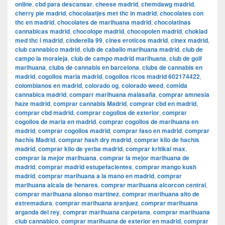
online
,
cbd para descansar
,
cheese madrid
,
chemdawg madrid
,
cherry pie madrid
,
chocolaatjes met thc in madrid
,
chocolates con
thc en madrid
,
chocolates de marihuana madrid
,
chocolatinas
cannabicas madrid
,
chocolope madrid
,
chocopolen madrid
,
choklad
med thc i madrid
,
cinderella 99
,
cines eroticos madrid
,
cinex madrid
,
club cannabico madrid
,
club de caballo marihuana madrid
,
club de
campo la moraleja
,
club de campo madrid marihuana
,
club de golf
marihuana
,
clubs de cannabis en barcelona
,
clubs de cannabis en
madrid
,
cogollos maria madrid
,
cogollos ricos madrid 602174422
,
colombianos en madrid
,
colorado og
,
colorado weed
,
comida
cannabica madrid
,
comparr marihuana malasaña
,
comprar amnesia
haze madrid
,
comprar cannabis Madrid
,
comprar cbd en madrid
,
comprar cbd madrid
,
comprar cogollos de exterior
,
comprar
cogollos de maria en madrid
,
comprar cogollos de marihuana en
madrid
,
comprar cogollos madrid
,
comprar faso en madrid
,
comprar
hachís Madrid
,
comprar hash dry madrid
,
comprar kilo de hachis
madrid
,
comprar kilo de yerba madrid
,
comprar kritikal max
,
comprar la mejor marihuana
,
comprar la mejor marihuana de
madrid
,
comprar madrid estupefacientes
,
comprar mango kush
madrid
,
comprar marihuana a la mano en madrid
,
comprar
marihuana alcala de henares
,
comprar marihuana alcorcon central
,
comprar marihuana alonso martinez
,
comprar marihuana alto de
extremadura
,
comprar marihuana aranjuez
,
comprar marihuana
arganda del rey
,
comprar marihuana carpetana
,
comprar marihuana
club cannabico
,
comprar marihuana de exterior en madrid
,
comprar