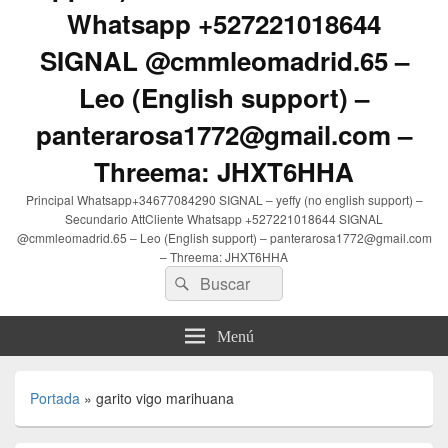
Whatsapp +527221018644
SIGNAL @cmmleomadrid.65 –
Leo (English support) –
panterarosa1772@gmail.com –
Threema: JHXT6HHA
Principal Whatsapp+34677084290 SIGNAL – yeffy (no english support) –
Secundario AttCliente Whatsapp +527221018644 SIGNAL
@cmmleomadrid.65 – Leo (English support) – panterarosa1772@gmail.com
– Threema: JHXT6HHA
Buscar
Buscar
por:
Menú
Portada
»
garito vigo marihuana