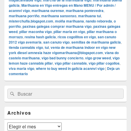
mapacannabis vigo
marcha de la marihuana vigo
marihuana buena
galicia
,
Marihuana en Vigo entregas en Mano MENU / Por admin /
acannvi vigo
,
marihuana ourense
,
marihuana pontevedra
,
marihuana porriño
,
marihuana sanxenxo
,
marihuana tui
,
misterchufla.blogspot.com
,
moiña marihuana
,
nando reboreda
,
o
porriño
,
paxinas galegas comprar marihuana vigo
,
paxinas galegas
weed
,
pillar maconha vigo
,
pillar maria en vigo
,
pillar marihuana o
morrazo
,
resina hash galicia
,
ricos cogollitos en vigo
,
san canuto
2012 vigo avemaria
,
san canuto vigo
,
semillas de marihuana galicia
,
tienda cannabis vigo
,
tui
,
venta de marihuana indoor en vigo new
york diesel amnesia haze vigomarihuana@blogspot.com
,
viana do
castelo marihuana
,
vigo bad bunny concierto
,
vigo grow weed
,
vigo
lemon haze cannabis pillar
,
vigo pillar cannabis
,
vigo pillar cogollos
,
viva maria vigo
,
where to buy weed in galicia acannvi vigo
|
Deja un
comentario
El
Buscar
Buscar
área
por:
de
widget
barra
Archivos
lateral
primaria
Archivos