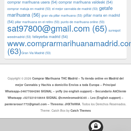
comprar marihuana usera
(54)
comprar marihuana valdeski
(54)
getafe
comprar matuja en madrid
(53)
el mejor cannabis de madrid
(53)
marihuana
(56)
pillar maria en madrid
gran via pillar marihuana
(53)
(54)
pillar marihuana en el retiro
(53)
punto de marihuana online
(53)
sat97800@gmail.com
(65)
surespot
teleyerba madrid
(54)
weedmadrid
(53)
www.comprarmarihuanamadrid.c
(63)
​​Gran Via Madrid
(53)
Copyright © 2026
Comprar Marihuana THC Madrid – Tu tienda online en Madrid del
mejor Cannabis y Hachis a domicilio Envios a toda Europa – Principal
Whatsapp+34677084290 SIGNAL – yeffy (no english support) – Secundario AttCliente
Whatsapp +527221018644 SIGNAL @cmmleomadrid.65 – Leo (English support) –
panterarosa1772@gmail.com – Threema: JHXT6HHA
. Todos los Derechos Reservados.
Theme: Catch Box by
Catch Themes