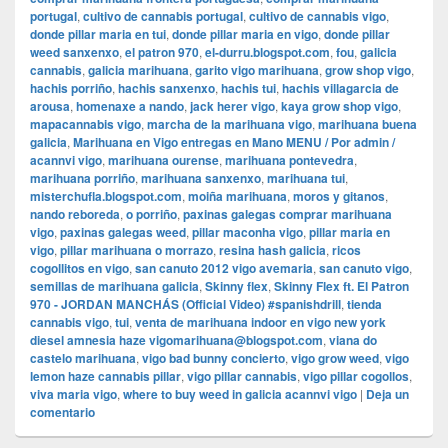
portugal
,
cultivo de cannabis portugal
,
cultivo de cannabis vigo
,
donde pillar maria en tui
,
donde pillar maria en vigo
,
donde pillar
weed sanxenxo
,
el patron 970
,
el-durru.blogspot.com
,
fou
,
galicia
cannabis
,
galicia marihuana
,
garito vigo marihuana
,
grow shop vigo
,
hachis porriño
,
hachis sanxenxo
,
hachis tui
,
hachis villagarcia de
arousa
,
homenaxe a nando
,
jack herer vigo
,
kaya grow shop vigo
,
mapacannabis vigo
,
marcha de la marihuana vigo
,
marihuana buena
galicia
,
Marihuana en Vigo entregas en Mano MENU / Por admin /
acannvi vigo
,
marihuana ourense
,
marihuana pontevedra
,
marihuana porriño
,
marihuana sanxenxo
,
marihuana tui
,
misterchufla.blogspot.com
,
moiña marihuana
,
moros y gitanos
,
nando reboreda
,
o porriño
,
paxinas galegas comprar marihuana
vigo
,
paxinas galegas weed
,
pillar maconha vigo
,
pillar maria en
vigo
,
pillar marihuana o morrazo
,
resina hash galicia
,
ricos
cogollitos en vigo
,
san canuto 2012 vigo avemaria
,
san canuto vigo
,
semillas de marihuana galicia
,
Skinny flex
,
Skinny Flex ft. El Patron
970 - JORDAN MANCHÁS (Official Video) #spanishdrill
,
tienda
cannabis vigo
,
tui
,
venta de marihuana indoor en vigo new york
diesel amnesia haze vigomarihuana@blogspot.com
,
viana do
castelo marihuana
,
vigo bad bunny concierto
,
vigo grow weed
,
vigo
lemon haze cannabis pillar
,
vigo pillar cannabis
,
vigo pillar cogollos
,
viva maria vigo
,
where to buy weed in galicia acannvi vigo
|
Deja un
comentario