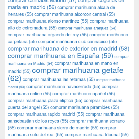
comprar cannabis Madrid
(57)
comprar cogollos de
maria en madrid
(56)
comprar marihuana alcala de
henares
(55)
comprar marihuana alcorcon central
(55)
comprar marihuana alonso martinez
(55)
comprar marihuana
alto de extremadura
(55)
comprar marihuana aranjuez
(54)
comprar marihuana arganda del rey
(55)
comprar marihuana
carpetana
(55)
comprar marihuana club cannabico
(55)
comprar marihuana de exterior en madrid
(58)
comprar marihuana en España
(59)
comprar
comprar marihuana en mano en
marihuana en Madrid
(54)
comprar marihuana getafe
madrid
(55)
(62)
comprar marihuana las retamas
(55)
comprar marihuana
comprar marihuana navacerrada
(55)
comprar
madrid
(53)
marihuana online
(55)
comprar marihuana opañel
(55)
comprar marihuana plaza eliptica
(55)
comprar marihuana
puerta del angel
(55)
comprar marihuana pìramides
(55)
comprar marihuana rapido madrid
(55)
comprar marihuana
sansebastian de los reyes
(55)
comprar marihuana serrano
(55)
comprar marihuana sierra de madrid
(55)
comprar
marihuana soto del real
(55)
comprar marihuana tribunal
(55)