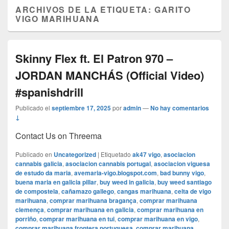
ARCHIVOS DE LA ETIQUETA:
GARITO
VIGO MARIHUANA
Skinny Flex ft. El Patron 970 –
JORDAN MANCHÁS (Official Video)
#spanishdrill
Publicado el
septiembre 17, 2025
por
admin
—
No hay comentarios
↓
Contact Us on Threema
Publicado en
Uncategorized
|
Etiquetado
ak47 vigo
,
asociacion
cannabis galicia
,
asociacion cannabis portugal
,
asociacion viguesa
de estudo da maria
,
avemaria-vigo.blogspot.com
,
bad bunny vigo
,
buena maria en galicia pillar
,
buy weed in galicia
,
buy weed santiago
de compostela
,
cañamazo gallego
,
cangas marihuana
,
celta de vigo
marihuana
,
comprar marihuana bragança
,
comprar marihuana
clemença
,
comprar marihuana en galicia
,
comprar marihuana en
porriño
,
comprar marihuana en tui
,
comprar marihuana en vigo
,
comprar marihuana frontera portuguesa
,
comprar marihuana