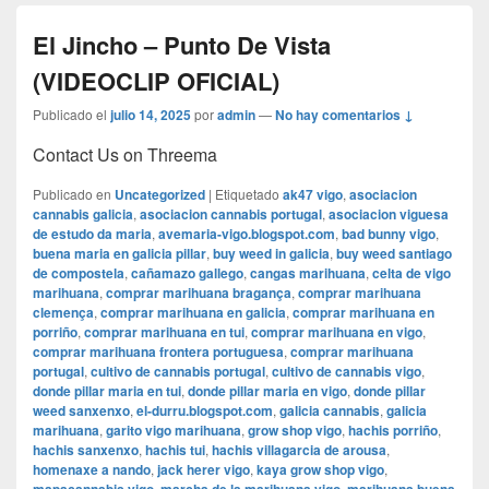
El Jincho – Punto De Vista
(VIDEOCLIP OFICIAL)
Publicado el
julio 14, 2025
por
admin
—
No hay comentarios ↓
Contact Us on Threema
Publicado en
Uncategorized
|
Etiquetado
ak47 vigo
,
asociacion
cannabis galicia
,
asociacion cannabis portugal
,
asociacion viguesa
de estudo da maria
,
avemaria-vigo.blogspot.com
,
bad bunny vigo
,
buena maria en galicia pillar
,
buy weed in galicia
,
buy weed santiago
de compostela
,
cañamazo gallego
,
cangas marihuana
,
celta de vigo
marihuana
,
comprar marihuana bragança
,
comprar marihuana
clemença
,
comprar marihuana en galicia
,
comprar marihuana en
porriño
,
comprar marihuana en tui
,
comprar marihuana en vigo
,
comprar marihuana frontera portuguesa
,
comprar marihuana
portugal
,
cultivo de cannabis portugal
,
cultivo de cannabis vigo
,
donde pillar maria en tui
,
donde pillar maria en vigo
,
donde pillar
weed sanxenxo
,
el-durru.blogspot.com
,
galicia cannabis
,
galicia
marihuana
,
garito vigo marihuana
,
grow shop vigo
,
hachis porriño
,
hachis sanxenxo
,
hachis tui
,
hachis villagarcia de arousa
,
homenaxe a nando
,
jack herer vigo
,
kaya grow shop vigo
,
,
,