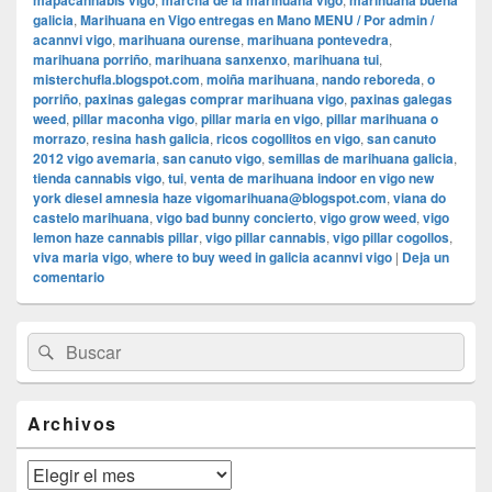
mapacannabis vigo
marcha de la marihuana vigo
marihuana buena
galicia
,
Marihuana en Vigo entregas en Mano MENU / Por admin /
acannvi vigo
,
marihuana ourense
,
marihuana pontevedra
,
marihuana porriño
,
marihuana sanxenxo
,
marihuana tui
,
misterchufla.blogspot.com
,
moiña marihuana
,
nando reboreda
,
o
porriño
,
paxinas galegas comprar marihuana vigo
,
paxinas galegas
weed
,
pillar maconha vigo
,
pillar maria en vigo
,
pillar marihuana o
morrazo
,
resina hash galicia
,
ricos cogollitos en vigo
,
san canuto
2012 vigo avemaria
,
san canuto vigo
,
semillas de marihuana galicia
,
tienda cannabis vigo
,
tui
,
venta de marihuana indoor en vigo new
york diesel amnesia haze vigomarihuana@blogspot.com
,
viana do
castelo marihuana
,
vigo bad bunny concierto
,
vigo grow weed
,
vigo
lemon haze cannabis pillar
,
vigo pillar cannabis
,
vigo pillar cogollos
,
viva maria vigo
,
where to buy weed in galicia acannvi vigo
|
Deja un
comentario
El
Buscar
Buscar
área
por:
de
widget
barra
Archivos
lateral
primaria
Archivos