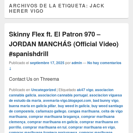
ARCHIVOS DE LA ETIQUETA:
JACK
HERER VIGO
Skinny Flex ft. El Patron 970 –
JORDAN MANCHÁS (Official Video)
#spanishdrill
Publicado el
septiembre 17, 2025
por
admin
—
No hay comentarios
↓
Contact Us on Threema
Publicado en
Uncategorized
|
Etiquetado
ak47 vigo
,
asociacion
cannabis galicia
,
asociacion cannabis portugal
,
asociacion viguesa
de estudo da maria
,
avemaria-vigo.blogspot.com
,
bad bunny vigo
,
buena maria en galicia pillar
,
buy weed in galicia
,
buy weed santiago
de compostela
,
cañamazo gallego
,
cangas marihuana
,
celta de vigo
marihuana
,
comprar marihuana bragança
,
comprar marihuana
clemença
,
comprar marihuana en galicia
,
comprar marihuana en
porriño
,
comprar marihuana en tui
,
comprar marihuana en vigo
,
comprar marihuana frontera portuguesa
,
comprar marihuana