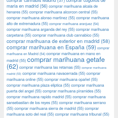
comprar cannabis Madrid
(57)
comprar cogollos de
maria en madrid
(56)
comprar marihuana alcala de
henares
(55)
comprar marihuana alcorcon central
(55)
comprar marihuana alonso martinez
(55)
comprar marihuana
alto de extremadura
(55)
comprar marihuana aranjuez
(54)
comprar marihuana arganda del rey
(55)
comprar marihuana
carpetana
(55)
comprar marihuana club cannabico
(55)
comprar marihuana de exterior en madrid
(58)
comprar marihuana en España
(59)
comprar
comprar marihuana en mano en
marihuana en Madrid
(54)
comprar marihuana getafe
madrid
(55)
(62)
comprar marihuana las retamas
(55)
comprar marihuana
comprar marihuana navacerrada
(55)
comprar
madrid
(53)
marihuana online
(55)
comprar marihuana opañel
(55)
comprar marihuana plaza eliptica
(55)
comprar marihuana
puerta del angel
(55)
comprar marihuana pìramides
(55)
comprar marihuana rapido madrid
(55)
comprar marihuana
sansebastian de los reyes
(55)
comprar marihuana serrano
(55)
comprar marihuana sierra de madrid
(55)
comprar
marihuana soto del real
(55)
comprar marihuana tribunal
(55)