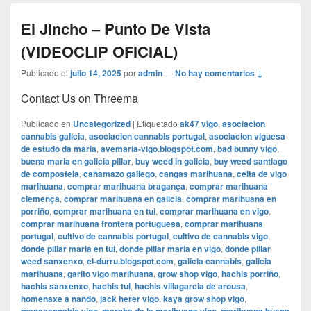
El Jincho – Punto De Vista
(VIDEOCLIP OFICIAL)
Publicado el
julio 14, 2025
por
admin
—
No hay comentarios ↓
Contact Us on Threema
Publicado en
Uncategorized
|
Etiquetado
ak47 vigo
,
asociacion
cannabis galicia
,
asociacion cannabis portugal
,
asociacion viguesa
de estudo da maria
,
avemaria-vigo.blogspot.com
,
bad bunny vigo
,
buena maria en galicia pillar
,
buy weed in galicia
,
buy weed santiago
de compostela
,
cañamazo gallego
,
cangas marihuana
,
celta de vigo
marihuana
,
comprar marihuana bragança
,
comprar marihuana
clemença
,
comprar marihuana en galicia
,
comprar marihuana en
porriño
,
comprar marihuana en tui
,
comprar marihuana en vigo
,
comprar marihuana frontera portuguesa
,
comprar marihuana
portugal
,
cultivo de cannabis portugal
,
cultivo de cannabis vigo
,
donde pillar maria en tui
,
donde pillar maria en vigo
,
donde pillar
weed sanxenxo
,
el-durru.blogspot.com
,
galicia cannabis
,
galicia
marihuana
,
garito vigo marihuana
,
grow shop vigo
,
hachis porriño
,
hachis sanxenxo
,
hachis tui
,
hachis villagarcia de arousa
,
homenaxe a nando
,
jack herer vigo
,
kaya grow shop vigo
,
,
,