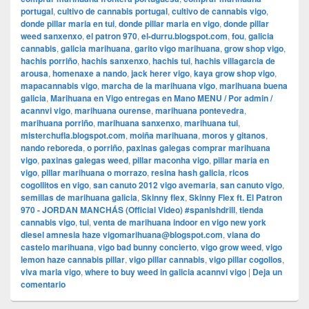
portugal
,
cultivo de cannabis portugal
,
cultivo de cannabis vigo
,
donde pillar maria en tui
,
donde pillar maria en vigo
,
donde pillar
weed sanxenxo
,
el patron 970
,
el-durru.blogspot.com
,
fou
,
galicia
cannabis
,
galicia marihuana
,
garito vigo marihuana
,
grow shop vigo
,
hachis porriño
,
hachis sanxenxo
,
hachis tui
,
hachis villagarcia de
arousa
,
homenaxe a nando
,
jack herer vigo
,
kaya grow shop vigo
,
mapacannabis vigo
,
marcha de la marihuana vigo
,
marihuana buena
galicia
,
Marihuana en Vigo entregas en Mano MENU / Por admin /
acannvi vigo
,
marihuana ourense
,
marihuana pontevedra
,
marihuana porriño
,
marihuana sanxenxo
,
marihuana tui
,
misterchufla.blogspot.com
,
moiña marihuana
,
moros y gitanos
,
nando reboreda
,
o porriño
,
paxinas galegas comprar marihuana
vigo
,
paxinas galegas weed
,
pillar maconha vigo
,
pillar maria en
vigo
,
pillar marihuana o morrazo
,
resina hash galicia
,
ricos
cogollitos en vigo
,
san canuto 2012 vigo avemaria
,
san canuto vigo
,
semillas de marihuana galicia
,
Skinny flex
,
Skinny Flex ft. El Patron
970 - JORDAN MANCHÁS (Official Video) #spanishdrill
,
tienda
cannabis vigo
,
tui
,
venta de marihuana indoor en vigo new york
diesel amnesia haze vigomarihuana@blogspot.com
,
viana do
castelo marihuana
,
vigo bad bunny concierto
,
vigo grow weed
,
vigo
lemon haze cannabis pillar
,
vigo pillar cannabis
,
vigo pillar cogollos
,
viva maria vigo
,
where to buy weed in galicia acannvi vigo
|
Deja un
comentario