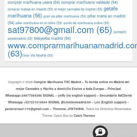
comprar marihuana usera
(54)
comprar marihuana valdeski
(54)
getafe
comprar matuja en madrid
(53)
el mejor cannabis de madrid
(53)
marihuana
(56)
pillar maria en madrid
gran via pillar marihuana
(53)
(54)
pillar marihuana en el retiro
(53)
punto de marihuana online
(53)
sat97800@gmail.com
(65)
surespot
teleyerba madrid
(54)
weedmadrid
(53)
www.comprarmarihuanamadrid.c
(63)
​​Gran Via Madrid
(53)
Copyright © 2026
Comprar Marihuana THC Madrid – Tu tienda online en Madrid del
mejor Cannabis y Hachis a domicilio Envios a toda Europa – Principal
Whatsapp+34677084290 SIGNAL – yeffy (no english support) – Secundario AttCliente
Whatsapp +527221018644 SIGNAL @cmmleomadrid.65 – Leo (English support) –
panterarosa1772@gmail.com – Threema: JHXT6HHA
. Todos los Derechos Reservados.
Theme: Catch Box by
Catch Themes