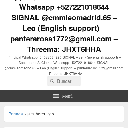
Whatsapp +527221018644
SIGNAL @cmmleomadrid.65 –
Leo (English support) –
panterarosa1772@gmail.com –
Threema: JHXT6HHA
Principal Whatsapp+34677084290 SIGNAL – yeffy (no english support) –
Secundario AttCliente Whatsapp +527221018644 SIGNAL
@cmmleomadrid.65 – Leo (English support) – panterarosa1772@gmail.com
– Threema: JHXT6HHA
Buscar
Buscar
por:
Menú
Portada
»
jack herer vigo