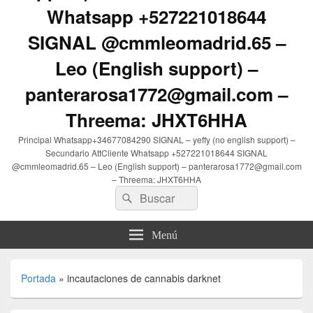
Whatsapp +527221018644
SIGNAL @cmmleomadrid.65 –
Leo (English support) –
panterarosa1772@gmail.com –
Threema: JHXT6HHA
Principal Whatsapp+34677084290 SIGNAL – yeffy (no english support) –
Secundario AttCliente Whatsapp +527221018644 SIGNAL
@cmmleomadrid.65 – Leo (English support) – panterarosa1772@gmail.com
– Threema: JHXT6HHA
Buscar
Buscar
por:
Menú
Portada
»
incautaciones de cannabis darknet