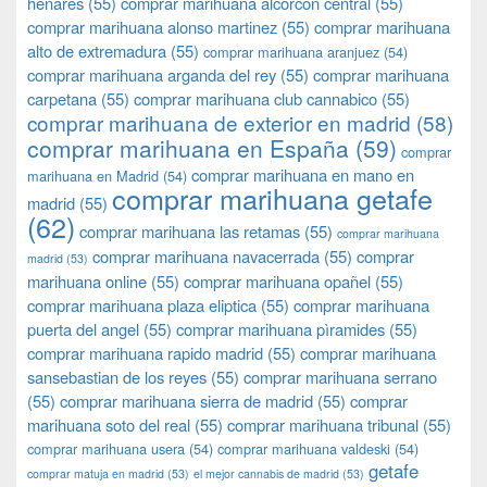
henares
(55)
comprar marihuana alcorcon central
(55)
comprar marihuana alonso martinez
(55)
comprar marihuana
alto de extremadura
(55)
comprar marihuana aranjuez
(54)
comprar marihuana arganda del rey
(55)
comprar marihuana
carpetana
(55)
comprar marihuana club cannabico
(55)
comprar marihuana de exterior en madrid
(58)
comprar marihuana en España
(59)
comprar
comprar marihuana en mano en
marihuana en Madrid
(54)
comprar marihuana getafe
madrid
(55)
(62)
comprar marihuana las retamas
(55)
comprar marihuana
comprar marihuana navacerrada
(55)
comprar
madrid
(53)
marihuana online
(55)
comprar marihuana opañel
(55)
comprar marihuana plaza eliptica
(55)
comprar marihuana
puerta del angel
(55)
comprar marihuana pìramides
(55)
comprar marihuana rapido madrid
(55)
comprar marihuana
sansebastian de los reyes
(55)
comprar marihuana serrano
(55)
comprar marihuana sierra de madrid
(55)
comprar
marihuana soto del real
(55)
comprar marihuana tribunal
(55)
comprar marihuana usera
(54)
comprar marihuana valdeski
(54)
getafe
comprar matuja en madrid
(53)
el mejor cannabis de madrid
(53)