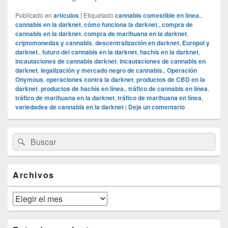
Publicado en
articulos
|
Etiquetado
cannabis comestible en línea.
,
cannabis en la darknet
,
cómo funciona la darknet.
,
compra de
cannabis en la darknet
,
compra de marihuana en la darknet
,
criptomonedas y cannabis
,
descentralización en darknet
,
Europol y
darknet.
,
futuro del cannabis en la darknet
,
hachís en la darknet
,
incautaciones de cannabis darknet
,
incautaciones de cannabis en
darknet
,
legalización y mercado negro de cannabis.
,
Operación
Onymous
,
operaciones contra la darknet
,
productos de CBD en la
darknet
,
productos de hachís en línea.
,
tráfico de cannabis en línea
,
tráfico de marihuana en la darknet
,
tráfico de marihuana en línea
,
variedades de cannabis en la darknet
|
Deja un comentario
El
Buscar
Buscar
área
por:
de
widget
barra
Archivos
lateral
primaria
Archivos