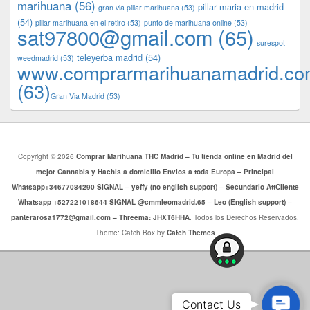
marihuana
(56)
pillar maria en madrid
gran via pillar marihuana
(53)
(54)
pillar marihuana en el retiro
(53)
punto de marihuana online
(53)
sat97800@gmail.com
(65)
surespot
teleyerba madrid
(54)
weedmadrid
(53)
www.comprarmarihuanamadrid.c
(63)
​​Gran Via Madrid
(53)
Copyright © 2026
Comprar Marihuana THC Madrid – Tu tienda online en Madrid del
mejor Cannabis y Hachis a domicilio Envios a toda Europa – Principal
Whatsapp+34677084290 SIGNAL – yeffy (no english support) – Secundario AttCliente
Whatsapp +527221018644 SIGNAL @cmmleomadrid.65 – Leo (English support) –
panterarosa1772@gmail.com – Threema: JHXT6HHA
. Todos los Derechos Reservados.
Theme: Catch Box by
Catch Themes
Conta
Contact Us