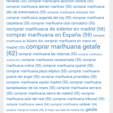
henares
(55)
comprar marihuana alcorcon central
(55)
comprar marihuana alonso martinez
(55)
comprar marihuana
alto de extremadura
(55)
comprar marihuana aranjuez
(54)
comprar marihuana arganda del rey
(55)
comprar marihuana
carpetana
(55)
comprar marihuana club cannabico
(55)
comprar marihuana de exterior en madrid
(58)
comprar marihuana en España
(59)
comprar
comprar marihuana en mano en
marihuana en Madrid
(54)
comprar marihuana getafe
madrid
(55)
(62)
comprar marihuana las retamas
(55)
comprar marihuana
comprar marihuana navacerrada
(55)
comprar
madrid
(53)
marihuana online
(55)
comprar marihuana opañel
(55)
comprar marihuana plaza eliptica
(55)
comprar marihuana
puerta del angel
(55)
comprar marihuana pìramides
(55)
comprar marihuana rapido madrid
(55)
comprar marihuana
sansebastian de los reyes
(55)
comprar marihuana serrano
(55)
comprar marihuana sierra de madrid
(55)
comprar
marihuana soto del real
(55)
comprar marihuana tribunal
(55)
comprar marihuana usera
(54)
comprar marihuana valdeski
(54)
getafe
comprar matuja en madrid
(53)
el mejor cannabis de madrid
(53)