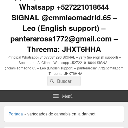
Whatsapp +527221018644
SIGNAL @cmmleomadrid.65 –
Leo (English support) –
panterarosa1772@gmail.com –
Threema: JHXT6HHA
Principal Whatsapp+34677084290 SIGNAL – yeffy (no english support) –
Secundario AttCliente Whatsapp +527221018644 SIGNAL
@cmmleomadrid.65 – Leo (English support) – panterarosa1772@gmail.com
– Threema: JHXT6HHA
Buscar
Buscar
por:
Menú
Portada
»
variedades de cannabis en la darknet