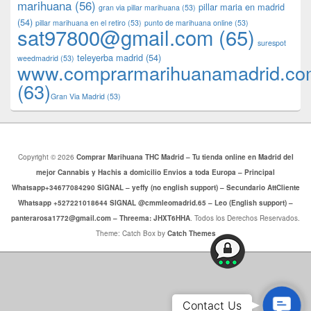
marihuana
(56)
pillar maria en madrid
gran via pillar marihuana
(53)
(54)
pillar marihuana en el retiro
(53)
punto de marihuana online
(53)
sat97800@gmail.com
(65)
surespot
teleyerba madrid
(54)
weedmadrid
(53)
www.comprarmarihuanamadrid.c
(63)
​​Gran Via Madrid
(53)
Copyright © 2026
Comprar Marihuana THC Madrid – Tu tienda online en Madrid del
mejor Cannabis y Hachis a domicilio Envios a toda Europa – Principal
Whatsapp+34677084290 SIGNAL – yeffy (no english support) – Secundario AttCliente
Whatsapp +527221018644 SIGNAL @cmmleomadrid.65 – Leo (English support) –
panterarosa1772@gmail.com – Threema: JHXT6HHA
. Todos los Derechos Reservados.
Theme: Catch Box by
Catch Themes
Conta
Contact Us