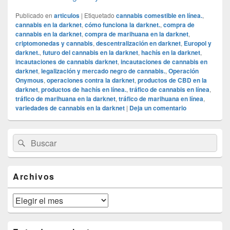
Publicado en
articulos
|
Etiquetado
cannabis comestible en línea.
,
cannabis en la darknet
,
cómo funciona la darknet.
,
compra de
cannabis en la darknet
,
compra de marihuana en la darknet
,
criptomonedas y cannabis
,
descentralización en darknet
,
Europol y
darknet.
,
futuro del cannabis en la darknet
,
hachís en la darknet
,
incautaciones de cannabis darknet
,
incautaciones de cannabis en
darknet
,
legalización y mercado negro de cannabis.
,
Operación
Onymous
,
operaciones contra la darknet
,
productos de CBD en la
darknet
,
productos de hachís en línea.
,
tráfico de cannabis en línea
,
tráfico de marihuana en la darknet
,
tráfico de marihuana en línea
,
variedades de cannabis en la darknet
|
Deja un comentario
El
Buscar
Buscar
área
por:
de
widget
barra
Archivos
lateral
primaria
Archivos