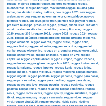
reggae
,
mejores bandas reggae
,
mejores canciones reggae
,
michael rose
,
morgan heritage
,
movimiento reggae
,
música para
fumar
,
nas damian marley
,
natiruts
,
new reggae 2025
,
new reggae
artists
,
new roots reggae
,
no woman no cry
,
nonpalidece
,
nuevos
talentos reggae
,
one love
,
peter tosh
,
planta e raíz
,
playlist reggae
,
pressure busspipe
,
pressure reggae
,
protoje
,
queen ifrica
,
rastafari
music
,
rastaman vibration
,
rebelution
,
redemption song
,
reggae
2020
,
reggae 2021
,
reggae 2022
,
reggae 2023
,
reggae 2024
,
reggae
2025
,
reggae acústico
,
reggae africano
,
reggae africano moderno
,
reggae alemania
,
reggae awards
,
reggae brasil
,
reggae chile
,
reggae clásico
,
reggae colombia
,
reggae costa rica
,
reggae del
caribe
,
reggae electrónico
,
reggae en argentina
,
reggae en español
,
reggae en festivales
,
reggae en inglés
,
reggae en vivo
,
reggae
espiritual
,
reggae espiritualidad
,
reggae europeo
,
reggae francés
,
reggae fusion
,
reggae ghana
,
reggae hits 2025
,
reggae instrumental
,
reggae jamaicano
,
reggae japonés
,
reggae kenia
,
reggae latino
,
reggae méxico
,
reggae mix 2025
,
reggae moderno
,
reggae mundial
,
reggae nigeria
,
reggae pacifista
,
reggae panamá
,
reggae para bailar
,
reggae para estudiar
,
reggae para meditar
,
reggae para viajar
,
reggae peace and love
,
reggae popular
,
reggae positivity
,
reggae
positivo
,
reggae relax
,
reggae relaxing
,
reggae romántico
,
reggae
roots
,
reggae roots lovers
,
reggae spotify
,
reggae sudáfrica
,
reggae
tiktok
,
reggae uruguay
,
reggae venezuela
,
reggae vibes
,
reggae
viral
,
reggae viral 2025
,
reggae youtube
,
richie spice
,
riddims
reggae
,
roots reggae
,
roots rock reggae
,
safe and sound
,
sean paul
,