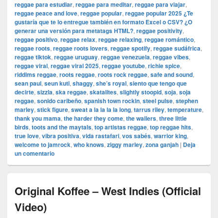
reggae para estudiar
,
reggae para meditar
,
reggae para viajar
,
reggae peace and love
,
reggae popular
,
reggae popular 2025 ¿Te
gustaría que te lo entregue también en formato Excel o CSV? ¿O
generar una versión para metatags HTML?
,
reggae positivity
,
reggae positivo
,
reggae relax
,
reggae relaxing
,
reggae romántico
,
reggae roots
,
reggae roots lovers
,
reggae spotify
,
reggae sudáfrica
,
reggae tiktok
,
reggae uruguay
,
reggae venezuela
,
reggae vibes
,
reggae viral
,
reggae viral 2025
,
reggae youtube
,
richie spice
,
riddims reggae
,
roots reggae
,
roots rock reggae
,
safe and sound
,
sean paul
,
seun kuti
,
shaggy
,
she’s royal
,
siento que tengo que
decirte
,
sizzla
,
ska reggae
,
skatalites
,
slightly stoopid
,
soja
,
soja
reggae
,
sonido caribeño
,
spanish town rockin
,
steel pulse
,
stephen
marley
,
stick figure
,
sweat a la la la la long
,
tarrus riley
,
temperature
,
thank you mama
,
the harder they come
,
the wailers
,
three little
birds
,
toots and the maytals
,
top artistas reggae
,
top reggae hits
,
true love
,
vibra positiva
,
vida rastafari
,
vos sabés
,
warrior king
,
welcome to jamrock
,
who knows
,
ziggy marley
,
zona ganjah
|
Deja
un comentario
Original Koffee – West Indies (Official
Video)