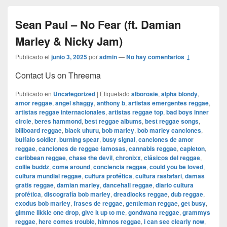
Sean Paul – No Fear (ft. Damian
Marley & Nicky Jam)
Publicado el
junio 3, 2025
por
admin
—
No hay comentarios ↓
Contact Us on Threema
Publicado en
Uncategorized
|
Etiquetado
alborosie
,
alpha blondy
,
amor reggae
,
angel shaggy
,
anthony b
,
artistas emergentes reggae
,
artistas reggae internacionales
,
artistas reggae top
,
bad boys inner
circle
,
beres hammond
,
best reggae albums
,
best reggae songs
,
billboard reggae
,
black uhuru
,
bob marley
,
bob marley canciones
,
buffalo soldier
,
burning spear
,
busy signal
,
canciones de amor
reggae
,
canciones de reggae famosas
,
cannabis reggae
,
capleton
,
caribbean reggae
,
chase the devil
,
chronixx
,
clásicos del reggae
,
collie buddz
,
come around
,
conciencia reggae
,
could you be loved
,
cultura mundial reggae
,
cultura profética
,
cultura rastafari
,
damas
gratis reggae
,
damian marley
,
dancehall reggae
,
diario cultura
profética
,
discografía bob marley
,
dreadlocks reggae
,
dub reggae
,
exodus bob marley
,
frases de reggae
,
gentleman reggae
,
get busy
,
gimme likkle one drop
,
give it up to me
,
gondwana reggae
,
grammys
reggae
,
here comes trouble
,
himnos reggae
,
i can see clearly now
,