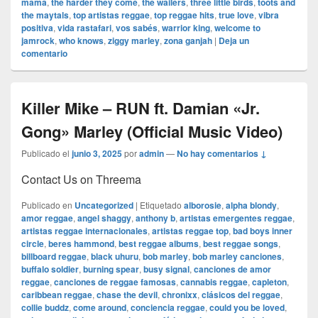
mama
,
the harder they come
,
the wailers
,
three little birds
,
toots and
the maytals
,
top artistas reggae
,
top reggae hits
,
true love
,
vibra
positiva
,
vida rastafari
,
vos sabés
,
warrior king
,
welcome to
jamrock
,
who knows
,
ziggy marley
,
zona ganjah
|
Deja un
comentario
Killer Mike – RUN ft. Damian «Jr.
Gong» Marley (Official Music Video)
Publicado el
junio 3, 2025
por
admin
—
No hay comentarios ↓
Contact Us on Threema
Publicado en
Uncategorized
|
Etiquetado
alborosie
,
alpha blondy
,
amor reggae
,
angel shaggy
,
anthony b
,
artistas emergentes reggae
,
artistas reggae internacionales
,
artistas reggae top
,
bad boys inner
circle
,
beres hammond
,
best reggae albums
,
best reggae songs
,
billboard reggae
,
black uhuru
,
bob marley
,
bob marley canciones
,
buffalo soldier
,
burning spear
,
busy signal
,
canciones de amor
reggae
,
canciones de reggae famosas
,
cannabis reggae
,
capleton
,
caribbean reggae
,
chase the devil
,
chronixx
,
clásicos del reggae
,
collie buddz
,
come around
,
conciencia reggae
,
could you be loved
,