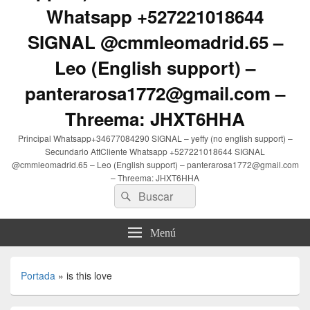
Whatsapp +527221018644
SIGNAL @cmmleomadrid.65 –
Leo (English support) –
panterarosa1772@gmail.com –
Threema: JHXT6HHA
Principal Whatsapp+34677084290 SIGNAL – yeffy (no english support) –
Secundario AttCliente Whatsapp +527221018644 SIGNAL
@cmmleomadrid.65 – Leo (English support) – panterarosa1772@gmail.com
– Threema: JHXT6HHA
Buscar
Buscar
por:
Menú
Portada
»
is this love