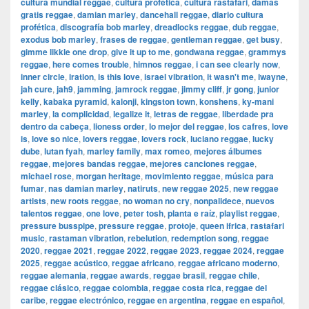
cultura mundial reggae
,
cultura profética
,
cultura rastafari
,
damas
gratis reggae
,
damian marley
,
dancehall reggae
,
diario cultura
profética
,
discografía bob marley
,
dreadlocks reggae
,
dub reggae
,
exodus bob marley
,
frases de reggae
,
gentleman reggae
,
get busy
,
gimme likkle one drop
,
give it up to me
,
gondwana reggae
,
grammys
reggae
,
here comes trouble
,
himnos reggae
,
i can see clearly now
,
inner circle
,
iration
,
is this love
,
israel vibration
,
it wasn't me
,
iwayne
,
jah cure
,
jah9
,
jamming
,
jamrock reggae
,
jimmy cliff
,
jr gong
,
junior
kelly
,
kabaka pyramid
,
kalonji
,
kingston town
,
konshens
,
ky-mani
marley
,
la complicidad
,
legalize it
,
letras de reggae
,
liberdade pra
dentro da cabeça
,
lioness order
,
lo mejor del reggae
,
los cafres
,
love
is
,
love so nice
,
lovers reggae
,
lovers rock
,
luciano reggae
,
lucky
dube
,
lutan fyah
,
marley family
,
max romeo
,
mejores álbumes
reggae
,
mejores bandas reggae
,
mejores canciones reggae
,
michael rose
,
morgan heritage
,
movimiento reggae
,
música para
fumar
,
nas damian marley
,
natiruts
,
new reggae 2025
,
new reggae
artists
,
new roots reggae
,
no woman no cry
,
nonpalidece
,
nuevos
talentos reggae
,
one love
,
peter tosh
,
planta e raíz
,
playlist reggae
,
pressure busspipe
,
pressure reggae
,
protoje
,
queen ifrica
,
rastafari
music
,
rastaman vibration
,
rebelution
,
redemption song
,
reggae
2020
,
reggae 2021
,
reggae 2022
,
reggae 2023
,
reggae 2024
,
reggae
2025
,
reggae acústico
,
reggae africano
,
reggae africano moderno
,
reggae alemania
,
reggae awards
,
reggae brasil
,
reggae chile
,
reggae clásico
,
reggae colombia
,
reggae costa rica
,
reggae del
caribe
,
reggae electrónico
,
reggae en argentina
,
reggae en español
,