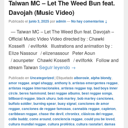
Taiwan MC – Let The Weed Bun feat.
Davojah (Music Video)
Publicado el
junio 3, 2025
por
admin
—
No hay comentarios ↓
— Taiwan MC – Let The Weed Bun feat. Davojah –
Official Music Video Video directed by : Chawki
Kosseifi / evilforkk Illustrations and animation by :
Elize Nassour / elizenassour Peter Aoun
/ aounpeter Chawki Kosseifi / evilforkk Follow and
Taiwan MC – Let The Weed B
stream Taiwan
Seguir leyendo
→
Publicado en
Uncategorized
|
Etiquetado
alborosie
,
alpha blondy
,
amor reggae
,
angel shaggy
,
anthony b
,
artistas emergentes reggae
,
artistas reggae internacionales
,
artistas reggae top
,
bad boys inner
circle
,
beres hammond
,
best reggae albums
,
best reggae songs
,
billboard reggae
,
black uhuru
,
bob marley
,
bob marley canciones
,
buffalo soldier
,
burning spear
,
busy signal
,
canciones de amor
reggae
,
canciones de reggae famosas
,
cannabis reggae
,
capleton
,
caribbean reggae
,
chase the devil
,
chronixx
,
clásicos del reggae
,
collie buddz
,
come around
,
conciencia reggae
,
could you be loved
,
cultura mundial reggae
,
cultura profética
,
cultura rastafari
,
damas