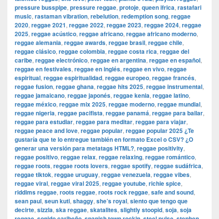
pressure busspipe
,
pressure reggae
,
protoje
,
queen ifrica
,
rastafari
music
,
rastaman vibration
,
rebelution
,
redemption song
,
reggae
2020
,
reggae 2021
,
reggae 2022
,
reggae 2023
,
reggae 2024
,
reggae
2025
,
reggae acústico
,
reggae africano
,
reggae africano moderno
,
reggae alemania
,
reggae awards
,
reggae brasil
,
reggae chile
,
reggae clásico
,
reggae colombia
,
reggae costa rica
,
reggae del
caribe
,
reggae electrónico
,
reggae en argentina
,
reggae en español
,
reggae en festivales
,
reggae en inglés
,
reggae en vivo
,
reggae
espiritual
,
reggae espiritualidad
,
reggae europeo
,
reggae francés
,
reggae fusion
,
reggae ghana
,
reggae hits 2025
,
reggae instrumental
,
reggae jamaicano
,
reggae japonés
,
reggae kenia
,
reggae latino
,
reggae méxico
,
reggae mix 2025
,
reggae moderno
,
reggae mundial
,
reggae nigeria
,
reggae pacifista
,
reggae panamá
,
reggae para bailar
,
reggae para estudiar
,
reggae para meditar
,
reggae para viajar
,
reggae peace and love
,
reggae popular
,
reggae popular 2025 ¿Te
gustaría que te lo entregue también en formato Excel o CSV? ¿O
generar una versión para metatags HTML?
,
reggae positivity
,
reggae positivo
,
reggae relax
,
reggae relaxing
,
reggae romántico
,
reggae roots
,
reggae roots lovers
,
reggae spotify
,
reggae sudáfrica
,
reggae tiktok
,
reggae uruguay
,
reggae venezuela
,
reggae vibes
,
reggae viral
,
reggae viral 2025
,
reggae youtube
,
richie spice
,
riddims reggae
,
roots reggae
,
roots rock reggae
,
safe and sound
,
sean paul
,
seun kuti
,
shaggy
,
she’s royal
,
siento que tengo que
decirte
,
sizzla
,
ska reggae
,
skatalites
,
slightly stoopid
,
soja
,
soja
reggae
,
sonido caribeño
,
spanish town rockin
,
steel pulse
,
stephen