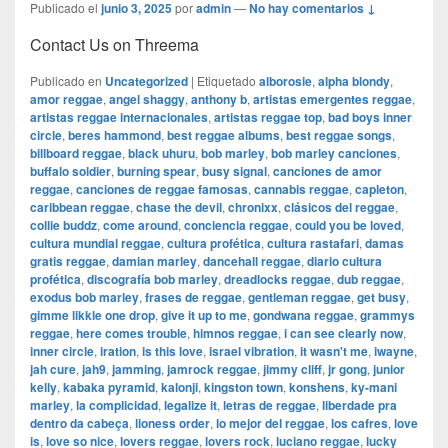
Publicado el
junio 3, 2025
por
admin
—
No hay comentarios ↓
Contact Us on Threema
Publicado en
Uncategorized
|
Etiquetado
alborosie
,
alpha blondy
,
amor reggae
,
angel shaggy
,
anthony b
,
artistas emergentes reggae
,
artistas reggae internacionales
,
artistas reggae top
,
bad boys inner
circle
,
beres hammond
,
best reggae albums
,
best reggae songs
,
billboard reggae
,
black uhuru
,
bob marley
,
bob marley canciones
,
buffalo soldier
,
burning spear
,
busy signal
,
canciones de amor
reggae
,
canciones de reggae famosas
,
cannabis reggae
,
capleton
,
caribbean reggae
,
chase the devil
,
chronixx
,
clásicos del reggae
,
collie buddz
,
come around
,
conciencia reggae
,
could you be loved
,
cultura mundial reggae
,
cultura profética
,
cultura rastafari
,
damas
gratis reggae
,
damian marley
,
dancehall reggae
,
diario cultura
profética
,
discografía bob marley
,
dreadlocks reggae
,
dub reggae
,
exodus bob marley
,
frases de reggae
,
gentleman reggae
,
get busy
,
gimme likkle one drop
,
give it up to me
,
gondwana reggae
,
grammys
reggae
,
here comes trouble
,
himnos reggae
,
i can see clearly now
,
inner circle
,
iration
,
is this love
,
israel vibration
,
it wasn't me
,
iwayne
,
jah cure
,
jah9
,
jamming
,
jamrock reggae
,
jimmy cliff
,
jr gong
,
junior
kelly
,
kabaka pyramid
,
kalonji
,
kingston town
,
konshens
,
ky-mani
marley
,
la complicidad
,
legalize it
,
letras de reggae
,
liberdade pra
dentro da cabeça
,
lioness order
,
lo mejor del reggae
,
los cafres
,
love
is
,
love so nice
,
lovers reggae
,
lovers rock
,
luciano reggae
,
lucky