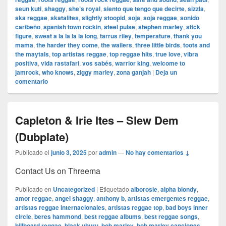
seun kuti
,
shaggy
,
she’s royal
,
siento que tengo que decirte
,
sizzla
,
ska reggae
,
skatalites
,
slightly stoopid
,
soja
,
soja reggae
,
sonido
caribeño
,
spanish town rockin
,
steel pulse
,
stephen marley
,
stick
figure
,
sweat a la la la la long
,
tarrus riley
,
temperature
,
thank you
mama
,
the harder they come
,
the wailers
,
three little birds
,
toots and
the maytals
,
top artistas reggae
,
top reggae hits
,
true love
,
vibra
positiva
,
vida rastafari
,
vos sabés
,
warrior king
,
welcome to
jamrock
,
who knows
,
ziggy marley
,
zona ganjah
|
Deja un
comentario
Capleton & Irie Ites – Slew Dem
(Dubplate)
Publicado el
junio 3, 2025
por
admin
—
No hay comentarios ↓
Contact Us on Threema
Publicado en
Uncategorized
|
Etiquetado
alborosie
,
alpha blondy
,
amor reggae
,
angel shaggy
,
anthony b
,
artistas emergentes reggae
,
artistas reggae internacionales
,
artistas reggae top
,
bad boys inner
circle
,
beres hammond
,
best reggae albums
,
best reggae songs
,
billboard reggae
,
black uhuru
,
bob marley
,
bob marley canciones
,