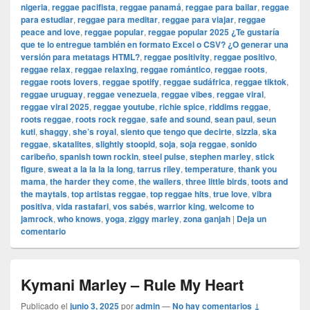
nigeria
,
reggae pacifista
,
reggae panamá
,
reggae para bailar
,
reggae
para estudiar
,
reggae para meditar
,
reggae para viajar
,
reggae
peace and love
,
reggae popular
,
reggae popular 2025 ¿Te gustaría
que te lo entregue también en formato Excel o CSV? ¿O generar una
versión para metatags HTML?
,
reggae positivity
,
reggae positivo
,
reggae relax
,
reggae relaxing
,
reggae romántico
,
reggae roots
,
reggae roots lovers
,
reggae spotify
,
reggae sudáfrica
,
reggae tiktok
,
reggae uruguay
,
reggae venezuela
,
reggae vibes
,
reggae viral
,
reggae viral 2025
,
reggae youtube
,
richie spice
,
riddims reggae
,
roots reggae
,
roots rock reggae
,
safe and sound
,
sean paul
,
seun
kuti
,
shaggy
,
she’s royal
,
siento que tengo que decirte
,
sizzla
,
ska
reggae
,
skatalites
,
slightly stoopid
,
soja
,
soja reggae
,
sonido
caribeño
,
spanish town rockin
,
steel pulse
,
stephen marley
,
stick
figure
,
sweat a la la la la long
,
tarrus riley
,
temperature
,
thank you
mama
,
the harder they come
,
the wailers
,
three little birds
,
toots and
the maytals
,
top artistas reggae
,
top reggae hits
,
true love
,
vibra
positiva
,
vida rastafari
,
vos sabés
,
warrior king
,
welcome to
jamrock
,
who knows
,
yoga
,
ziggy marley
,
zona ganjah
|
Deja un
comentario
Kymani Marley – Rule My Heart
Publicado el
junio 3, 2025
por
admin
—
No hay comentarios ↓