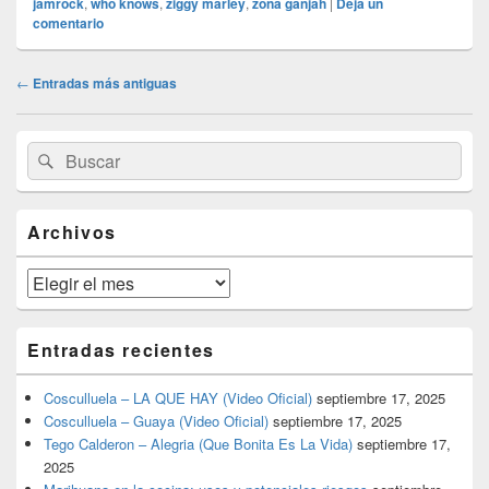
jamrock
,
who knows
,
ziggy marley
,
zona ganjah
|
Deja un
comentario
Navegación
←
Entradas más antiguas
de
entradas
El
Buscar
Buscar
área
por:
de
widget
barra
Archivos
lateral
primaria
Archivos
Entradas recientes
Cosculluela – LA QUE HAY (Video Oficial)
septiembre 17, 2025
Cosculluela – Guaya (Video Oficial)
septiembre 17, 2025
Tego Calderon – Alegria (Que Bonita Es La Vida)
septiembre 17,
2025