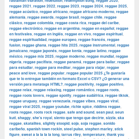
rastaman vibration
,
rebelution
,
redemption song
,
reggae 2020
,
reggae 2021
,
reggae 2022
,
reggae 2023
,
reggae 2024
,
reggae 2025
,
reggae acústico
,
reggae africano
,
reggae africano moderno
,
reggae
alemania
,
reggae awards
,
reggae brasil
,
reggae chile
,
reggae
clásico
,
reggae colombia
,
reggae costa rica
,
reggae del caribe
,
reggae electrónico
,
reggae en argentina
,
reggae en español
,
reggae
en festivales
,
reggae en inglés
,
reggae en vivo
,
reggae espiritual
,
reggae espiritualidad
,
reggae europeo
,
reggae francés
,
reggae
fusion
,
reggae ghana
,
reggae hits 2025
,
reggae instrumental
,
reggae
jamaicano
,
reggae japonés
,
reggae kenia
,
reggae latino
,
reggae
méxico
,
reggae mix 2025
,
reggae moderno
,
reggae mundial
,
reggae
nigeria
,
reggae pacifista
,
reggae panamá
,
reggae para bailar
,
reggae
para estudiar
,
reggae para meditar
,
reggae para viajar
,
reggae
peace and love
,
reggae popular
,
reggae popular 2025 ¿Te gustaría
que te lo entregue también en formato Excel o CSV? ¿O generar una
versión para metatags HTML?
,
reggae positivity
,
reggae positivo
,
reggae relax
,
reggae relaxing
,
reggae romántico
,
reggae roots
,
reggae roots lovers
,
reggae spotify
,
reggae sudáfrica
,
reggae tiktok
,
reggae uruguay
,
reggae venezuela
,
reggae vibes
,
reggae viral
,
reggae viral 2025
,
reggae youtube
,
richie spice
,
riddims reggae
,
roots reggae
,
roots rock reggae
,
safe and sound
,
sean paul
,
seun
kuti
,
shaggy
,
she’s royal
,
siento que tengo que decirte
,
sizzla
,
ska
reggae
,
skatalites
,
slightly stoopid
,
soja
,
soja reggae
,
sonido
caribeño
,
spanish town rockin
,
steel pulse
,
stephen marley
,
stick
figure
,
sweat a la la la la long
,
tarrus riley
,
temperature
,
thank you