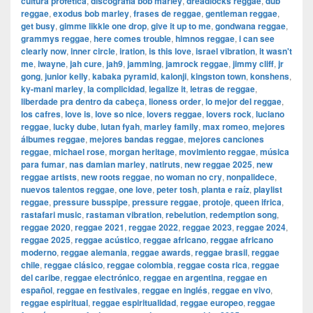
cultura profética
,
discografía bob marley
,
dreadlocks reggae
,
dub
reggae
,
exodus bob marley
,
frases de reggae
,
gentleman reggae
,
get busy
,
gimme likkle one drop
,
give it up to me
,
gondwana reggae
,
grammys reggae
,
here comes trouble
,
himnos reggae
,
i can see
clearly now
,
inner circle
,
iration
,
is this love
,
israel vibration
,
it wasn't
me
,
iwayne
,
jah cure
,
jah9
,
jamming
,
jamrock reggae
,
jimmy cliff
,
jr
gong
,
junior kelly
,
kabaka pyramid
,
kalonji
,
kingston town
,
konshens
,
ky-mani marley
,
la complicidad
,
legalize it
,
letras de reggae
,
liberdade pra dentro da cabeça
,
lioness order
,
lo mejor del reggae
,
los cafres
,
love is
,
love so nice
,
lovers reggae
,
lovers rock
,
luciano
reggae
,
lucky dube
,
lutan fyah
,
marley family
,
max romeo
,
mejores
álbumes reggae
,
mejores bandas reggae
,
mejores canciones
reggae
,
michael rose
,
morgan heritage
,
movimiento reggae
,
música
para fumar
,
nas damian marley
,
natiruts
,
new reggae 2025
,
new
reggae artists
,
new roots reggae
,
no woman no cry
,
nonpalidece
,
nuevos talentos reggae
,
one love
,
peter tosh
,
planta e raíz
,
playlist
reggae
,
pressure busspipe
,
pressure reggae
,
protoje
,
queen ifrica
,
rastafari music
,
rastaman vibration
,
rebelution
,
redemption song
,
reggae 2020
,
reggae 2021
,
reggae 2022
,
reggae 2023
,
reggae 2024
,
reggae 2025
,
reggae acústico
,
reggae africano
,
reggae africano
moderno
,
reggae alemania
,
reggae awards
,
reggae brasil
,
reggae
chile
,
reggae clásico
,
reggae colombia
,
reggae costa rica
,
reggae
del caribe
,
reggae electrónico
,
reggae en argentina
,
reggae en
español
,
reggae en festivales
,
reggae en inglés
,
reggae en vivo
,
reggae espiritual
,
reggae espiritualidad
,
reggae europeo
,
reggae