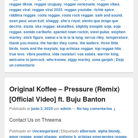
reggae tiktok
,
reggae uruguay
,
reggae venezuela
,
reggae vibes
,
reggae viral
,
reggae viral 2025
,
reggae youtube
,
richie spice
,
riddims reggae
,
roots reggae
,
roots rock reggae
,
safe and sound
,
sean paul
,
seun kuti
,
shaggy
,
she’s royal
,
siento que tengo que
decirte
,
sizzla
,
ska reggae
,
skatalites
,
slightly stoopid
,
soja
,
soja
reggae
,
sonido caribeño
,
spanish town rockin
,
steel pulse
,
stephen
marley
,
stick figure
,
sweat a la la la la long
,
tarrus riley
,
temperature
,
thank you mama
,
the harder they come
,
the wailers
,
three little
birds
,
toots and the maytals
,
top artistas reggae
,
top reggae hits
,
true love
,
vibra positiva
,
vida rastafari
,
vos sabés
,
warrior king
,
welcome to jamrock
,
who knows
,
ziggy marley
,
zona ganjah
|
Deja
un comentario
Original Koffee – Pressure (Remix)
[Official Video] ft. Buju Banton
Publicado el
junio 3, 2025
por
admin
—
No hay comentarios ↓
Contact Us on Threema
Publicado en
Uncategorized
|
Etiquetado
alborosie
,
alpha blondy
,
amor reggae
,
angel shaggy
,
anthony b
,
artistas emergentes reggae
,