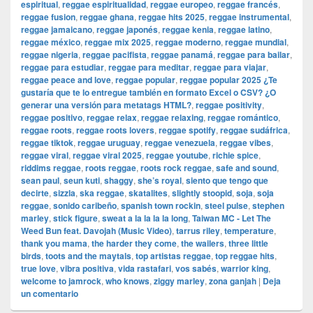
espiritual
,
reggae espiritualidad
,
reggae europeo
,
reggae francés
,
reggae fusion
,
reggae ghana
,
reggae hits 2025
,
reggae instrumental
,
reggae jamaicano
,
reggae japonés
,
reggae kenia
,
reggae latino
,
reggae méxico
,
reggae mix 2025
,
reggae moderno
,
reggae mundial
,
reggae nigeria
,
reggae pacifista
,
reggae panamá
,
reggae para bailar
,
reggae para estudiar
,
reggae para meditar
,
reggae para viajar
,
reggae peace and love
,
reggae popular
,
reggae popular 2025 ¿Te
gustaría que te lo entregue también en formato Excel o CSV? ¿O
generar una versión para metatags HTML?
,
reggae positivity
,
reggae positivo
,
reggae relax
,
reggae relaxing
,
reggae romántico
,
reggae roots
,
reggae roots lovers
,
reggae spotify
,
reggae sudáfrica
,
reggae tiktok
,
reggae uruguay
,
reggae venezuela
,
reggae vibes
,
reggae viral
,
reggae viral 2025
,
reggae youtube
,
richie spice
,
riddims reggae
,
roots reggae
,
roots rock reggae
,
safe and sound
,
sean paul
,
seun kuti
,
shaggy
,
she’s royal
,
siento que tengo que
decirte
,
sizzla
,
ska reggae
,
skatalites
,
slightly stoopid
,
soja
,
soja
reggae
,
sonido caribeño
,
spanish town rockin
,
steel pulse
,
stephen
marley
,
stick figure
,
sweat a la la la la long
,
Taiwan MC - Let The
Weed Bun feat. Davojah (Music Video)
,
tarrus riley
,
temperature
,
thank you mama
,
the harder they come
,
the wailers
,
three little
birds
,
toots and the maytals
,
top artistas reggae
,
top reggae hits
,
true love
,
vibra positiva
,
vida rastafari
,
vos sabés
,
warrior king
,
welcome to jamrock
,
who knows
,
ziggy marley
,
zona ganjah
|
Deja
un comentario