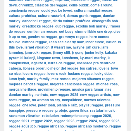
devil
,
chronixx
,
clásicos del reggae
,
collie buddz
,
come around
,
conciencia reggae
,
could you be loved
,
cultura mundial reggae
,
cultura profética
,
cultura rastafari
,
damas gratis reggae
,
damian
marley
,
dancehall reggae
,
diario cultura profética
,
discografía bob
marley
,
dreadlocks reggae
,
dub reggae
,
exodus bob marley
,
frases
de reggae
,
gentleman reggae
,
get busy
,
gimme likkle one drop
,
give
it up to me
,
gondwana reggae
,
grammys reggae
,
here comes
trouble
,
himnos reggae
,
i can see clearly now
,
inner circle
,
iration
,
is
this love
,
israel vibration
,
it wasn't me
,
iwayne
,
jah cure
,
jah9
,
jamming
,
jamrock reggae
,
jimmy cliff
,
jr gong
,
junior kelly
,
kabaka
pyramid
,
kalonji
,
kingston town
,
konshens
,
ky-mani marley
,
la
complicidad
,
legalize it
,
letras de reggae
,
liberdade pra dentro da
cabeça
,
lioness order
,
lo mejor del reggae
,
los cafres
,
love is
,
love
so nice
,
lovers reggae
,
lovers rock
,
luciano reggae
,
lucky dube
,
lutan fyah
,
marley family
,
max romeo
,
mejores álbumes reggae
,
mejores bandas reggae
,
mejores canciones reggae
,
michael rose
,
morgan heritage
,
movimiento reggae
,
música para fumar
,
nas
damian marley
,
natiruts
,
new reggae 2025
,
new reggae artists
,
new
roots reggae
,
no woman no cry
,
nonpalidece
,
nuevos talentos
reggae
,
one love
,
peter tosh
,
planta e raíz
,
playlist reggae
,
pressure
busspipe
,
pressure reggae
,
protoje
,
queen ifrica
,
rastafari music
,
rastaman vibration
,
rebelution
,
redemption song
,
reggae 2020
,
reggae 2021
,
reggae 2022
,
reggae 2023
,
reggae 2024
,
reggae 2025
,
reggae acústico
,
reggae africano
,
reggae africano moderno
,
reggae