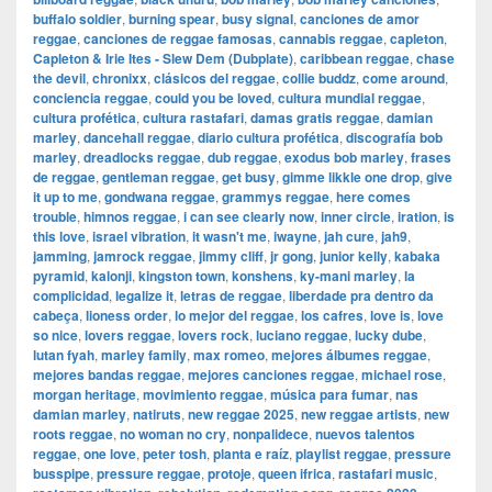
buffalo soldier
,
burning spear
,
busy signal
,
canciones de amor
reggae
,
canciones de reggae famosas
,
cannabis reggae
,
capleton
,
Capleton & Irie Ites - Slew Dem (Dubplate)
,
caribbean reggae
,
chase
the devil
,
chronixx
,
clásicos del reggae
,
collie buddz
,
come around
,
conciencia reggae
,
could you be loved
,
cultura mundial reggae
,
cultura profética
,
cultura rastafari
,
damas gratis reggae
,
damian
marley
,
dancehall reggae
,
diario cultura profética
,
discografía bob
marley
,
dreadlocks reggae
,
dub reggae
,
exodus bob marley
,
frases
de reggae
,
gentleman reggae
,
get busy
,
gimme likkle one drop
,
give
it up to me
,
gondwana reggae
,
grammys reggae
,
here comes
trouble
,
himnos reggae
,
i can see clearly now
,
inner circle
,
iration
,
is
this love
,
israel vibration
,
it wasn't me
,
iwayne
,
jah cure
,
jah9
,
jamming
,
jamrock reggae
,
jimmy cliff
,
jr gong
,
junior kelly
,
kabaka
pyramid
,
kalonji
,
kingston town
,
konshens
,
ky-mani marley
,
la
complicidad
,
legalize it
,
letras de reggae
,
liberdade pra dentro da
cabeça
,
lioness order
,
lo mejor del reggae
,
los cafres
,
love is
,
love
so nice
,
lovers reggae
,
lovers rock
,
luciano reggae
,
lucky dube
,
lutan fyah
,
marley family
,
max romeo
,
mejores álbumes reggae
,
mejores bandas reggae
,
mejores canciones reggae
,
michael rose
,
morgan heritage
,
movimiento reggae
,
música para fumar
,
nas
damian marley
,
natiruts
,
new reggae 2025
,
new reggae artists
,
new
roots reggae
,
no woman no cry
,
nonpalidece
,
nuevos talentos
reggae
,
one love
,
peter tosh
,
planta e raíz
,
playlist reggae
,
pressure
busspipe
,
pressure reggae
,
protoje
,
queen ifrica
,
rastafari music
,