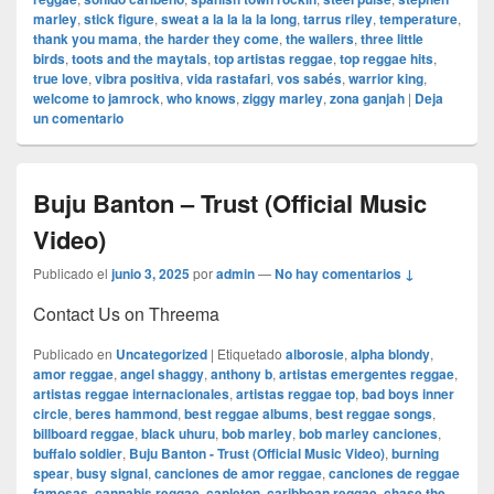
marley
,
stick figure
,
sweat a la la la la long
,
tarrus riley
,
temperature
,
thank you mama
,
the harder they come
,
the wailers
,
three little
birds
,
toots and the maytals
,
top artistas reggae
,
top reggae hits
,
true love
,
vibra positiva
,
vida rastafari
,
vos sabés
,
warrior king
,
welcome to jamrock
,
who knows
,
ziggy marley
,
zona ganjah
|
Deja
un comentario
Buju Banton – Trust (Official Music
Video)
Publicado el
junio 3, 2025
por
admin
—
No hay comentarios ↓
Contact Us on Threema
Publicado en
Uncategorized
|
Etiquetado
alborosie
,
alpha blondy
,
amor reggae
,
angel shaggy
,
anthony b
,
artistas emergentes reggae
,
artistas reggae internacionales
,
artistas reggae top
,
bad boys inner
circle
,
beres hammond
,
best reggae albums
,
best reggae songs
,
billboard reggae
,
black uhuru
,
bob marley
,
bob marley canciones
,
buffalo soldier
,
Buju Banton - Trust (Official Music Video)
,
burning
spear
,
busy signal
,
canciones de amor reggae
,
canciones de reggae
famosas
,
cannabis reggae
,
capleton
,
caribbean reggae
,
chase the