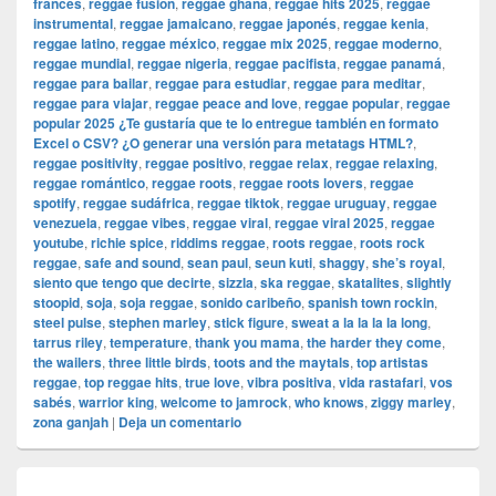
francés
,
reggae fusion
,
reggae ghana
,
reggae hits 2025
,
reggae
instrumental
,
reggae jamaicano
,
reggae japonés
,
reggae kenia
,
reggae latino
,
reggae méxico
,
reggae mix 2025
,
reggae moderno
,
reggae mundial
,
reggae nigeria
,
reggae pacifista
,
reggae panamá
,
reggae para bailar
,
reggae para estudiar
,
reggae para meditar
,
reggae para viajar
,
reggae peace and love
,
reggae popular
,
reggae
popular 2025 ¿Te gustaría que te lo entregue también en formato
Excel o CSV? ¿O generar una versión para metatags HTML?
,
reggae positivity
,
reggae positivo
,
reggae relax
,
reggae relaxing
,
reggae romántico
,
reggae roots
,
reggae roots lovers
,
reggae
spotify
,
reggae sudáfrica
,
reggae tiktok
,
reggae uruguay
,
reggae
venezuela
,
reggae vibes
,
reggae viral
,
reggae viral 2025
,
reggae
youtube
,
richie spice
,
riddims reggae
,
roots reggae
,
roots rock
reggae
,
safe and sound
,
sean paul
,
seun kuti
,
shaggy
,
she’s royal
,
siento que tengo que decirte
,
sizzla
,
ska reggae
,
skatalites
,
slightly
stoopid
,
soja
,
soja reggae
,
sonido caribeño
,
spanish town rockin
,
steel pulse
,
stephen marley
,
stick figure
,
sweat a la la la la long
,
tarrus riley
,
temperature
,
thank you mama
,
the harder they come
,
the wailers
,
three little birds
,
toots and the maytals
,
top artistas
reggae
,
top reggae hits
,
true love
,
vibra positiva
,
vida rastafari
,
vos
sabés
,
warrior king
,
welcome to jamrock
,
who knows
,
ziggy marley
,
zona ganjah
|
Deja un comentario