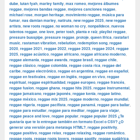
dube
,
lutan fyah
,
marley family
,
max romeo
,
mejores álbumes
reggae
,
mejores bandas reggae
,
mejores canciones reggae
,
michael rose
,
morgan heritage
,
movimiento reggae
,
música para
fumar
,
nas damian marley
,
natiruts
,
new reggae 2025
,
new reggae
artists
,
new roots reggae
,
no woman no cry
,
nonpalidece
,
nuevos
talentos reggae
,
one love
,
peter tosh
,
planta e raíz
,
playlist reggae
,
pressure busspipe
,
pressure reggae
,
protoje
,
queen ifrica
,
rastafari
music
,
rastaman vibration
,
rebelution
,
redemption song
,
reggae
2020
,
reggae 2021
,
reggae 2022
,
reggae 2023
,
reggae 2024
,
reggae
2025
,
reggae acústico
,
reggae africano
,
reggae africano moderno
,
reggae alemania
,
reggae awards
,
reggae brasil
,
reggae chile
,
reggae clásico
,
reggae colombia
,
reggae costa rica
,
reggae del
caribe
,
reggae electrónico
,
reggae en argentina
,
reggae en español
,
reggae en festivales
,
reggae en inglés
,
reggae en vivo
,
reggae
espiritual
,
reggae espiritualidad
,
reggae europeo
,
reggae francés
,
reggae fusion
,
reggae ghana
,
reggae hits 2025
,
reggae instrumental
,
reggae jamaicano
,
reggae japonés
,
reggae kenia
,
reggae latino
,
reggae méxico
,
reggae mix 2025
,
reggae moderno
,
reggae mundial
,
reggae nigeria
,
reggae pacifista
,
reggae panamá
,
reggae para bailar
,
reggae para estudiar
,
reggae para meditar
,
reggae para viajar
,
reggae peace and love
,
reggae popular
,
reggae popular 2025 ¿Te
gustaría que te lo entregue también en formato Excel o CSV? ¿O
generar una versión para metatags HTML?
,
reggae positivity
,
reggae positivo
,
reggae relax
,
reggae relaxing
,
reggae romántico
,
reggae roots
,
reggae roots lovers
,
reggae spotify
,
reggae sudáfrica
,