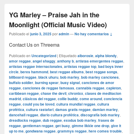
YG Marley – Praise Jah in the
Moonlight (Official Music Video)
Publicado el
junio 3, 2025
por
admin
—
No hay comentarios ↓
Contact Us on Threema
Publicado en
Uncategorized
|
Etiquetado
alborosie
,
alpha blondy
,
amor reggae
,
angel shaggy
,
anthony b
,
artistas emergentes reggae
,
artistas reggae internacionales
,
artistas reggae top
,
bad boys inner
circle
,
beres hammond
,
best reggae albums
,
best reggae songs
,
billboard reggae
,
black uhuru
,
bob marley
,
bob marley canciones
,
buffalo soldier
,
burning spear
,
busy signal
,
canciones de amor
reggae
,
canciones de reggae famosas
,
cannabis reggae
,
capleton
,
caribbean reggae
,
chase the devil
,
chronixx
,
clases de meditacion
madrid
,
clásicos del reggae
,
collie buddz
,
come around
,
conciencia
reggae
,
could you be loved
,
cultura mundial reggae
,
cultura
profética
,
cultura rastafari
,
damas gratis reggae
,
damian marley
,
dancehall reggae
,
diario cultura profética
,
discografía bob marley
,
dreadlocks reggae
,
dub reggae
,
exodus bob marley
,
frases de
reggae
,
gentleman reggae
,
get busy
,
gimme likkle one drop
,
give it
up to me
,
gondwana reggae
,
grammys reggae
,
here comes trouble
,