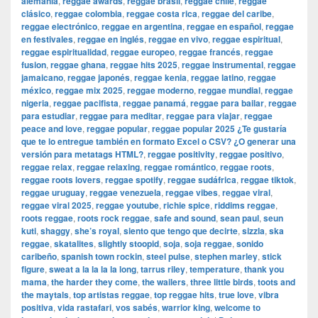
alemania
,
reggae awards
,
reggae brasil
,
reggae chile
,
reggae
clásico
,
reggae colombia
,
reggae costa rica
,
reggae del caribe
,
reggae electrónico
,
reggae en argentina
,
reggae en español
,
reggae
en festivales
,
reggae en inglés
,
reggae en vivo
,
reggae espiritual
,
reggae espiritualidad
,
reggae europeo
,
reggae francés
,
reggae
fusion
,
reggae ghana
,
reggae hits 2025
,
reggae instrumental
,
reggae
jamaicano
,
reggae japonés
,
reggae kenia
,
reggae latino
,
reggae
méxico
,
reggae mix 2025
,
reggae moderno
,
reggae mundial
,
reggae
nigeria
,
reggae pacifista
,
reggae panamá
,
reggae para bailar
,
reggae
para estudiar
,
reggae para meditar
,
reggae para viajar
,
reggae
peace and love
,
reggae popular
,
reggae popular 2025 ¿Te gustaría
que te lo entregue también en formato Excel o CSV? ¿O generar una
versión para metatags HTML?
,
reggae positivity
,
reggae positivo
,
reggae relax
,
reggae relaxing
,
reggae romántico
,
reggae roots
,
reggae roots lovers
,
reggae spotify
,
reggae sudáfrica
,
reggae tiktok
,
reggae uruguay
,
reggae venezuela
,
reggae vibes
,
reggae viral
,
reggae viral 2025
,
reggae youtube
,
richie spice
,
riddims reggae
,
roots reggae
,
roots rock reggae
,
safe and sound
,
sean paul
,
seun
kuti
,
shaggy
,
she’s royal
,
siento que tengo que decirte
,
sizzla
,
ska
reggae
,
skatalites
,
slightly stoopid
,
soja
,
soja reggae
,
sonido
caribeño
,
spanish town rockin
,
steel pulse
,
stephen marley
,
stick
figure
,
sweat a la la la la long
,
tarrus riley
,
temperature
,
thank you
mama
,
the harder they come
,
the wailers
,
three little birds
,
toots and
the maytals
,
top artistas reggae
,
top reggae hits
,
true love
,
vibra
positiva
,
vida rastafari
,
vos sabés
,
warrior king
,
welcome to