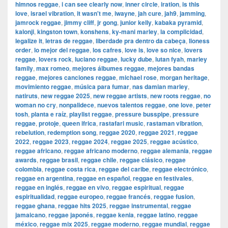
himnos reggae
,
i can see clearly now
,
inner circle
,
iration
,
is this
love
,
israel vibration
,
it wasn't me
,
iwayne
,
jah cure
,
jah9
,
jamming
,
jamrock reggae
,
jimmy cliff
,
jr gong
,
junior kelly
,
kabaka pyramid
,
kalonji
,
kingston town
,
konshens
,
ky-mani marley
,
la complicidad
,
legalize it
,
letras de reggae
,
liberdade pra dentro da cabeça
,
lioness
order
,
lo mejor del reggae
,
los cafres
,
love is
,
love so nice
,
lovers
reggae
,
lovers rock
,
luciano reggae
,
lucky dube
,
lutan fyah
,
marley
family
,
max romeo
,
mejores álbumes reggae
,
mejores bandas
reggae
,
mejores canciones reggae
,
michael rose
,
morgan heritage
,
movimiento reggae
,
música para fumar
,
nas damian marley
,
natiruts
,
new reggae 2025
,
new reggae artists
,
new roots reggae
,
no
woman no cry
,
nonpalidece
,
nuevos talentos reggae
,
one love
,
peter
tosh
,
planta e raíz
,
playlist reggae
,
pressure busspipe
,
pressure
reggae
,
protoje
,
queen ifrica
,
rastafari music
,
rastaman vibration
,
rebelution
,
redemption song
,
reggae 2020
,
reggae 2021
,
reggae
2022
,
reggae 2023
,
reggae 2024
,
reggae 2025
,
reggae acústico
,
reggae africano
,
reggae africano moderno
,
reggae alemania
,
reggae
awards
,
reggae brasil
,
reggae chile
,
reggae clásico
,
reggae
colombia
,
reggae costa rica
,
reggae del caribe
,
reggae electrónico
,
reggae en argentina
,
reggae en español
,
reggae en festivales
,
reggae en inglés
,
reggae en vivo
,
reggae espiritual
,
reggae
espiritualidad
,
reggae europeo
,
reggae francés
,
reggae fusion
,
reggae ghana
,
reggae hits 2025
,
reggae instrumental
,
reggae
jamaicano
,
reggae japonés
,
reggae kenia
,
reggae latino
,
reggae
méxico
,
reggae mix 2025
,
reggae moderno
,
reggae mundial
,
reggae