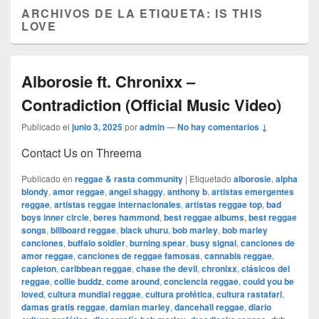
ARCHIVOS DE LA ETIQUETA:
IS THIS
LOVE
Alborosie ft. Chronixx –
Contradiction (Official Music Video)
Publicado el
junio 3, 2025
por
admin
—
No hay comentarios ↓
Contact Us on Threema
Publicado en
reggae & rasta community
|
Etiquetado
alborosie
,
alpha
blondy
,
amor reggae
,
angel shaggy
,
anthony b
,
artistas emergentes
reggae
,
artistas reggae internacionales
,
artistas reggae top
,
bad
boys inner circle
,
beres hammond
,
best reggae albums
,
best reggae
songs
,
billboard reggae
,
black uhuru
,
bob marley
,
bob marley
canciones
,
buffalo soldier
,
burning spear
,
busy signal
,
canciones de
amor reggae
,
canciones de reggae famosas
,
cannabis reggae
,
capleton
,
caribbean reggae
,
chase the devil
,
chronixx
,
clásicos del
reggae
,
collie buddz
,
come around
,
conciencia reggae
,
could you be
loved
,
cultura mundial reggae
,
cultura profética
,
cultura rastafari
,
damas gratis reggae
,
damian marley
,
dancehall reggae
,
diario