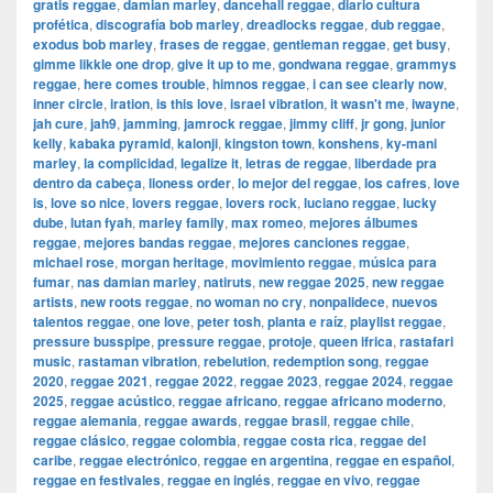
gratis reggae
,
damian marley
,
dancehall reggae
,
diario cultura
profética
,
discografía bob marley
,
dreadlocks reggae
,
dub reggae
,
exodus bob marley
,
frases de reggae
,
gentleman reggae
,
get busy
,
gimme likkle one drop
,
give it up to me
,
gondwana reggae
,
grammys
reggae
,
here comes trouble
,
himnos reggae
,
i can see clearly now
,
inner circle
,
iration
,
is this love
,
israel vibration
,
it wasn't me
,
iwayne
,
jah cure
,
jah9
,
jamming
,
jamrock reggae
,
jimmy cliff
,
jr gong
,
junior
kelly
,
kabaka pyramid
,
kalonji
,
kingston town
,
konshens
,
ky-mani
marley
,
la complicidad
,
legalize it
,
letras de reggae
,
liberdade pra
dentro da cabeça
,
lioness order
,
lo mejor del reggae
,
los cafres
,
love
is
,
love so nice
,
lovers reggae
,
lovers rock
,
luciano reggae
,
lucky
dube
,
lutan fyah
,
marley family
,
max romeo
,
mejores álbumes
reggae
,
mejores bandas reggae
,
mejores canciones reggae
,
michael rose
,
morgan heritage
,
movimiento reggae
,
música para
fumar
,
nas damian marley
,
natiruts
,
new reggae 2025
,
new reggae
artists
,
new roots reggae
,
no woman no cry
,
nonpalidece
,
nuevos
talentos reggae
,
one love
,
peter tosh
,
planta e raíz
,
playlist reggae
,
pressure busspipe
,
pressure reggae
,
protoje
,
queen ifrica
,
rastafari
music
,
rastaman vibration
,
rebelution
,
redemption song
,
reggae
2020
,
reggae 2021
,
reggae 2022
,
reggae 2023
,
reggae 2024
,
reggae
2025
,
reggae acústico
,
reggae africano
,
reggae africano moderno
,
reggae alemania
,
reggae awards
,
reggae brasil
,
reggae chile
,
reggae clásico
,
reggae colombia
,
reggae costa rica
,
reggae del
caribe
,
reggae electrónico
,
reggae en argentina
,
reggae en español
,
reggae en festivales
,
reggae en inglés
,
reggae en vivo
,
reggae