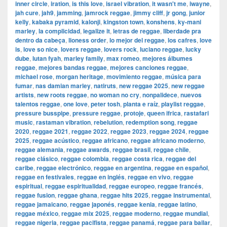
inner circle
,
iration
,
is this love
,
israel vibration
,
it wasn't me
,
iwayne
,
jah cure
,
jah9
,
jamming
,
jamrock reggae
,
jimmy cliff
,
jr gong
,
junior
kelly
,
kabaka pyramid
,
kalonji
,
kingston town
,
konshens
,
ky-mani
marley
,
la complicidad
,
legalize it
,
letras de reggae
,
liberdade pra
dentro da cabeça
,
lioness order
,
lo mejor del reggae
,
los cafres
,
love
is
,
love so nice
,
lovers reggae
,
lovers rock
,
luciano reggae
,
lucky
dube
,
lutan fyah
,
marley family
,
max romeo
,
mejores álbumes
reggae
,
mejores bandas reggae
,
mejores canciones reggae
,
michael rose
,
morgan heritage
,
movimiento reggae
,
música para
fumar
,
nas damian marley
,
natiruts
,
new reggae 2025
,
new reggae
artists
,
new roots reggae
,
no woman no cry
,
nonpalidece
,
nuevos
talentos reggae
,
one love
,
peter tosh
,
planta e raíz
,
playlist reggae
,
pressure busspipe
,
pressure reggae
,
protoje
,
queen ifrica
,
rastafari
music
,
rastaman vibration
,
rebelution
,
redemption song
,
reggae
2020
,
reggae 2021
,
reggae 2022
,
reggae 2023
,
reggae 2024
,
reggae
2025
,
reggae acústico
,
reggae africano
,
reggae africano moderno
,
reggae alemania
,
reggae awards
,
reggae brasil
,
reggae chile
,
reggae clásico
,
reggae colombia
,
reggae costa rica
,
reggae del
caribe
,
reggae electrónico
,
reggae en argentina
,
reggae en español
,
reggae en festivales
,
reggae en inglés
,
reggae en vivo
,
reggae
espiritual
,
reggae espiritualidad
,
reggae europeo
,
reggae francés
,
reggae fusion
,
reggae ghana
,
reggae hits 2025
,
reggae instrumental
,
reggae jamaicano
,
reggae japonés
,
reggae kenia
,
reggae latino
,
reggae méxico
,
reggae mix 2025
,
reggae moderno
,
reggae mundial
,
reggae nigeria
,
reggae pacifista
,
reggae panamá
,
reggae para bailar
,