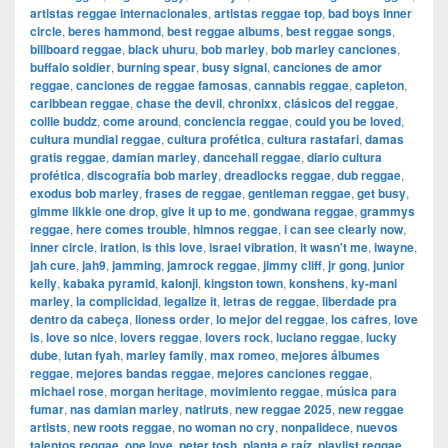
artistas reggae internacionales
,
artistas reggae top
,
bad boys inner
circle
,
beres hammond
,
best reggae albums
,
best reggae songs
,
billboard reggae
,
black uhuru
,
bob marley
,
bob marley canciones
,
buffalo soldier
,
burning spear
,
busy signal
,
canciones de amor
reggae
,
canciones de reggae famosas
,
cannabis reggae
,
capleton
,
caribbean reggae
,
chase the devil
,
chronixx
,
clásicos del reggae
,
collie buddz
,
come around
,
conciencia reggae
,
could you be loved
,
cultura mundial reggae
,
cultura profética
,
cultura rastafari
,
damas
gratis reggae
,
damian marley
,
dancehall reggae
,
diario cultura
profética
,
discografía bob marley
,
dreadlocks reggae
,
dub reggae
,
exodus bob marley
,
frases de reggae
,
gentleman reggae
,
get busy
,
gimme likkle one drop
,
give it up to me
,
gondwana reggae
,
grammys
reggae
,
here comes trouble
,
himnos reggae
,
i can see clearly now
,
inner circle
,
iration
,
is this love
,
israel vibration
,
it wasn't me
,
iwayne
,
jah cure
,
jah9
,
jamming
,
jamrock reggae
,
jimmy cliff
,
jr gong
,
junior
kelly
,
kabaka pyramid
,
kalonji
,
kingston town
,
konshens
,
ky-mani
marley
,
la complicidad
,
legalize it
,
letras de reggae
,
liberdade pra
dentro da cabeça
,
lioness order
,
lo mejor del reggae
,
los cafres
,
love
is
,
love so nice
,
lovers reggae
,
lovers rock
,
luciano reggae
,
lucky
dube
,
lutan fyah
,
marley family
,
max romeo
,
mejores álbumes
reggae
,
mejores bandas reggae
,
mejores canciones reggae
,
michael rose
,
morgan heritage
,
movimiento reggae
,
música para
fumar
,
nas damian marley
,
natiruts
,
new reggae 2025
,
new reggae
artists
,
new roots reggae
,
no woman no cry
,
nonpalidece
,
nuevos
talentos reggae
,
one love
,
peter tosh
,
planta e raíz
,
playlist reggae
,