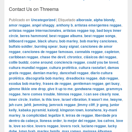
Contact Us on Threema
Publicado en
Uncategorized
|
Etiquetado
alborosie
,
alpha blondy
,
amor reggae
,
angel shaggy
,
anthony b
,
artistas emergentes reggae
,
artistas reggae internacionales
,
artistas reggae top
,
bad boys inner
circle
,
beres hammond
,
best reggae albums
,
best reggae songs
,
billboard reggae
,
black uhuru
,
bob marley
,
bob marley canciones
,
buffalo soldier
,
burning spear
,
busy signal
,
canciones de amor
reggae
,
canciones de reggae famosas
,
cannabis reggae
,
capleton
,
caribbean reggae
,
chase the devil
,
chronixx
,
clásicos del reggae
,
collie buddz
,
come around
,
conciencia reggae
,
could you be loved
,
cultura mundial reggae
,
cultura profética
,
cultura rastafari
,
damas
gratis reggae
,
damian marley
,
dancehall reggae
,
diario cultura
profética
,
discografía bob marley
,
dreadlocks reggae
,
dub reggae
,
exodus bob marley
,
frases de reggae
,
gentleman reggae
,
get busy
,
gimme likkle one drop
,
give it up to me
,
gondwana reggae
,
grammys
reggae
,
here comes trouble
,
himnos reggae
,
i can see clearly now
,
inner circle
,
iration
,
is this love
,
israel vibration
,
it wasn't me
,
iwayne
,
jah cure
,
jah9
,
jamming
,
jamrock reggae
,
jimmy cliff
,
jr gong
,
junior
kelly
,
kabaka pyramid
,
kalonji
,
kingston town
,
konshens
,
ky-mani
marley
,
la complicidad
,
legalize it
,
letras de reggae
,
liberdade pra
dentro da cabeça
,
lioness order
,
lo mejor del reggae
,
los cafres
,
love
is
,
love so nice
,
lovers reggae
,
lovers rock
,
luciano reggae
,
lucky
dube
,
lutan fyah
,
marley family
,
max romeo
,
mejores álbumes