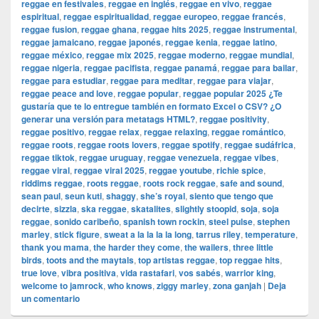
reggae en festivales
,
reggae en inglés
,
reggae en vivo
,
reggae
espiritual
,
reggae espiritualidad
,
reggae europeo
,
reggae francés
,
reggae fusion
,
reggae ghana
,
reggae hits 2025
,
reggae instrumental
,
reggae jamaicano
,
reggae japonés
,
reggae kenia
,
reggae latino
,
reggae méxico
,
reggae mix 2025
,
reggae moderno
,
reggae mundial
,
reggae nigeria
,
reggae pacifista
,
reggae panamá
,
reggae para bailar
,
reggae para estudiar
,
reggae para meditar
,
reggae para viajar
,
reggae peace and love
,
reggae popular
,
reggae popular 2025 ¿Te
gustaría que te lo entregue también en formato Excel o CSV? ¿O
generar una versión para metatags HTML?
,
reggae positivity
,
reggae positivo
,
reggae relax
,
reggae relaxing
,
reggae romántico
,
reggae roots
,
reggae roots lovers
,
reggae spotify
,
reggae sudáfrica
,
reggae tiktok
,
reggae uruguay
,
reggae venezuela
,
reggae vibes
,
reggae viral
,
reggae viral 2025
,
reggae youtube
,
richie spice
,
riddims reggae
,
roots reggae
,
roots rock reggae
,
safe and sound
,
sean paul
,
seun kuti
,
shaggy
,
she’s royal
,
siento que tengo que
decirte
,
sizzla
,
ska reggae
,
skatalites
,
slightly stoopid
,
soja
,
soja
reggae
,
sonido caribeño
,
spanish town rockin
,
steel pulse
,
stephen
marley
,
stick figure
,
sweat a la la la la long
,
tarrus riley
,
temperature
,
thank you mama
,
the harder they come
,
the wailers
,
three little
birds
,
toots and the maytals
,
top artistas reggae
,
top reggae hits
,
true love
,
vibra positiva
,
vida rastafari
,
vos sabés
,
warrior king
,
welcome to jamrock
,
who knows
,
ziggy marley
,
zona ganjah
|
Deja
un comentario