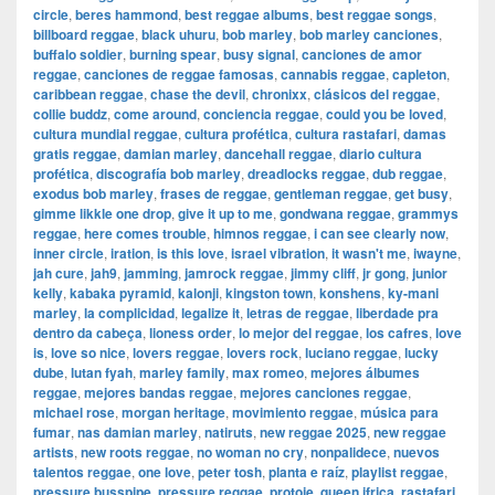
circle
,
beres hammond
,
best reggae albums
,
best reggae songs
,
billboard reggae
,
black uhuru
,
bob marley
,
bob marley canciones
,
buffalo soldier
,
burning spear
,
busy signal
,
canciones de amor
reggae
,
canciones de reggae famosas
,
cannabis reggae
,
capleton
,
caribbean reggae
,
chase the devil
,
chronixx
,
clásicos del reggae
,
collie buddz
,
come around
,
conciencia reggae
,
could you be loved
,
cultura mundial reggae
,
cultura profética
,
cultura rastafari
,
damas
gratis reggae
,
damian marley
,
dancehall reggae
,
diario cultura
profética
,
discografía bob marley
,
dreadlocks reggae
,
dub reggae
,
exodus bob marley
,
frases de reggae
,
gentleman reggae
,
get busy
,
gimme likkle one drop
,
give it up to me
,
gondwana reggae
,
grammys
reggae
,
here comes trouble
,
himnos reggae
,
i can see clearly now
,
inner circle
,
iration
,
is this love
,
israel vibration
,
it wasn't me
,
iwayne
,
jah cure
,
jah9
,
jamming
,
jamrock reggae
,
jimmy cliff
,
jr gong
,
junior
kelly
,
kabaka pyramid
,
kalonji
,
kingston town
,
konshens
,
ky-mani
marley
,
la complicidad
,
legalize it
,
letras de reggae
,
liberdade pra
dentro da cabeça
,
lioness order
,
lo mejor del reggae
,
los cafres
,
love
is
,
love so nice
,
lovers reggae
,
lovers rock
,
luciano reggae
,
lucky
dube
,
lutan fyah
,
marley family
,
max romeo
,
mejores álbumes
reggae
,
mejores bandas reggae
,
mejores canciones reggae
,
michael rose
,
morgan heritage
,
movimiento reggae
,
música para
fumar
,
nas damian marley
,
natiruts
,
new reggae 2025
,
new reggae
artists
,
new roots reggae
,
no woman no cry
,
nonpalidece
,
nuevos
talentos reggae
,
one love
,
peter tosh
,
planta e raíz
,
playlist reggae
,
pressure busspipe
,
pressure reggae
,
protoje
,
queen ifrica
,
rastafari