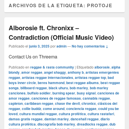
ARCHIVOS DE LA ETIQUETA:
PROTOJE
Alborosie ft. Chronixx –
Contradiction (Official Music Video)
Publicado el
junio 3, 2025
por
admin
—
No hay comentarios ↓
Contact Us on Threema
Publicado en
reggae & rasta community
|
Etiquetado
alborosie
,
alpha
blondy
,
amor reggae
,
angel shaggy
,
anthony b
,
artistas emergentes
reggae
,
artistas reggae internacionales
,
artistas reggae top
,
bad
boys inner circle
,
beres hammond
,
best reggae albums
,
best reggae
songs
,
billboard reggae
,
black uhuru
,
bob marley
,
bob marley
canciones
,
buffalo soldier
,
burning spear
,
busy signal
,
canciones de
amor reggae
,
canciones de reggae famosas
,
cannabis reggae
,
capleton
,
caribbean reggae
,
chase the devil
,
chronixx
,
clásicos del
reggae
,
collie buddz
,
come around
,
conciencia reggae
,
could you be
loved
,
cultura mundial reggae
,
cultura profética
,
cultura rastafari
,
damas gratis reggae
,
damian marley
,
dancehall reggae
,
diario
cultura profética
,
discografía bob marley
,
dreadlocks reggae
,
dub