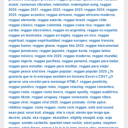
music
,
rastaman vibration
,
rebelution
,
redemption song
,
reggae
2020
,
reggae 2021
,
reggae 2022
,
reggae 2023
,
reggae 2024
,
reggae
2025
,
reggae acústico
,
reggae africano
,
reggae africano moderno
,
reggae alemania
,
reggae awards
,
reggae brasil
,
reggae chile
,
reggae clásico
,
reggae colombia
,
reggae costa rica
,
reggae del
caribe
,
reggae electrónico
,
reggae en argentina
,
reggae en español
,
reggae en festivales
,
reggae en inglés
,
reggae en vivo
,
reggae
espiritual
,
reggae espiritualidad
,
reggae europeo
,
reggae francés
,
reggae fusion
,
reggae ghana
,
reggae hits 2025
,
reggae instrumental
,
reggae jamaicano
,
reggae japonés
,
reggae kenia
,
reggae latino
,
reggae méxico
,
reggae mix 2025
,
reggae moderno
,
reggae mundial
,
reggae nigeria
,
reggae pacifista
,
reggae panamá
,
reggae para bailar
,
reggae para estudiar
,
reggae para meditar
,
reggae para viajar
,
reggae peace and love
,
reggae popular
,
reggae popular 2025 ¿Te
gustaría que te lo entregue también en formato Excel o CSV? ¿O
generar una versión para metatags HTML?
,
reggae positivity
,
reggae positivo
,
reggae relax
,
reggae relaxing
,
reggae romántico
,
reggae roots
,
reggae roots lovers
,
reggae spotify
,
reggae sudáfrica
,
reggae tiktok
,
reggae uruguay
,
reggae venezuela
,
reggae vibes
,
reggae viral
,
reggae viral 2025
,
reggae youtube
,
richie spice
,
riddims reggae
,
roots reggae
,
roots rock reggae
,
safe and sound
,
sean paul
,
seun kuti
,
shaggy
,
she’s royal
,
siento que tengo que
decirte
,
sizzla
,
ska reggae
,
skatalites
,
slightly stoopid
,
soja
,
soja
reggae
,
sonido caribeño
,
spanish town rockin
,
steel pulse
,
stephen
marley
,
stick figure
,
sweat a la la la la long
,
tarrus riley
,
temperature
,