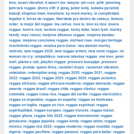
love
,
israel vibration
,
it wasn't me
,
iwayne
,
jah cure
,
jah9
,
jamming
,
jamrock reggae
,
jimmy cliff
,
jr gong
,
junior kelly
,
kabaka pyramid
,
kalonji
,
kingston town
,
konshens
,
ky-mani marley
,
la complicidad
,
legalize it
,
letras de reggae
,
liberdade pra dentro da cabeça
,
lioness
order
,
lo mejor del reggae
,
los cafres
,
love is
,
love so nice
,
lovers
reggae
,
lovers rock
,
luciano reggae
,
lucky dube
,
lutan fyah
,
marley
family
,
max romeo
,
mejores álbumes reggae
,
mejores bandas
reggae
,
mejores canciones reggae
,
michael rose
,
morgan heritage
,
movimiento reggae
,
música para fumar
,
nas damian marley
,
natiruts
,
new reggae 2025
,
new reggae artists
,
new roots reggae
,
no
woman no cry
,
nonpalidece
,
nuevos talentos reggae
,
one love
,
peter
tosh
,
planta e raíz
,
playlist reggae
,
pressure busspipe
,
pressure
reggae
,
protoje
,
queen ifrica
,
rastafari music
,
rastaman vibration
,
rebelution
,
redemption song
,
reggae 2020
,
reggae 2021
,
reggae
2022
,
reggae 2023
,
reggae 2024
,
reggae 2025
,
reggae acústico
,
reggae africano
,
reggae africano moderno
,
reggae alemania
,
reggae
awards
,
reggae brasil
,
reggae chile
,
reggae clásico
,
reggae
colombia
,
reggae costa rica
,
reggae del caribe
,
reggae electrónico
,
reggae en argentina
,
reggae en español
,
reggae en festivales
,
reggae en inglés
,
reggae en vivo
,
reggae espiritual
,
reggae
espiritualidad
,
reggae europeo
,
reggae francés
,
reggae fusion
,
reggae ghana
,
reggae hits 2025
,
reggae instrumental
,
reggae
jamaicano
,
reggae japonés
,
reggae kenia
,
reggae latino
,
reggae
méxico
,
reggae mix 2025
,
reggae moderno
,
reggae mundial
,
reggae
nigeria
,
reggae pacifista
,
reggae panamá
,
reggae para bailar
,
reggae