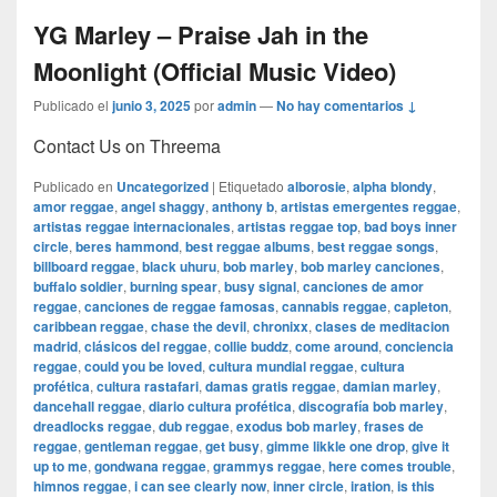
YG Marley – Praise Jah in the
Moonlight (Official Music Video)
Publicado el
junio 3, 2025
por
admin
—
No hay comentarios ↓
Contact Us on Threema
Publicado en
Uncategorized
|
Etiquetado
alborosie
,
alpha blondy
,
amor reggae
,
angel shaggy
,
anthony b
,
artistas emergentes reggae
,
artistas reggae internacionales
,
artistas reggae top
,
bad boys inner
circle
,
beres hammond
,
best reggae albums
,
best reggae songs
,
billboard reggae
,
black uhuru
,
bob marley
,
bob marley canciones
,
buffalo soldier
,
burning spear
,
busy signal
,
canciones de amor
reggae
,
canciones de reggae famosas
,
cannabis reggae
,
capleton
,
caribbean reggae
,
chase the devil
,
chronixx
,
clases de meditacion
madrid
,
clásicos del reggae
,
collie buddz
,
come around
,
conciencia
reggae
,
could you be loved
,
cultura mundial reggae
,
cultura
profética
,
cultura rastafari
,
damas gratis reggae
,
damian marley
,
dancehall reggae
,
diario cultura profética
,
discografía bob marley
,
dreadlocks reggae
,
dub reggae
,
exodus bob marley
,
frases de
reggae
,
gentleman reggae
,
get busy
,
gimme likkle one drop
,
give it
up to me
,
gondwana reggae
,
grammys reggae
,
here comes trouble
,
himnos reggae
,
i can see clearly now
,
inner circle
,
iration
,
is this