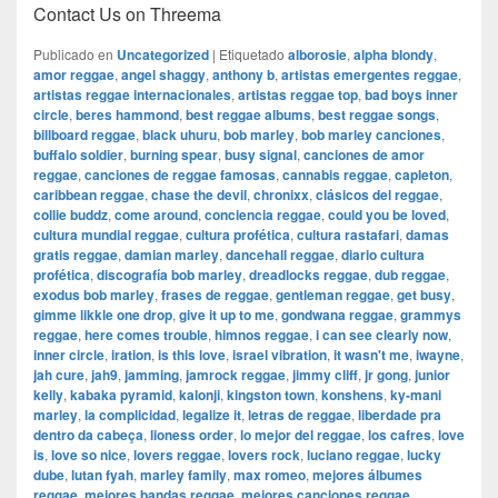
Contact Us on Threema
Publicado en
Uncategorized
|
Etiquetado
alborosie
,
alpha blondy
,
amor reggae
,
angel shaggy
,
anthony b
,
artistas emergentes reggae
,
artistas reggae internacionales
,
artistas reggae top
,
bad boys inner
circle
,
beres hammond
,
best reggae albums
,
best reggae songs
,
billboard reggae
,
black uhuru
,
bob marley
,
bob marley canciones
,
buffalo soldier
,
burning spear
,
busy signal
,
canciones de amor
reggae
,
canciones de reggae famosas
,
cannabis reggae
,
capleton
,
caribbean reggae
,
chase the devil
,
chronixx
,
clásicos del reggae
,
collie buddz
,
come around
,
conciencia reggae
,
could you be loved
,
cultura mundial reggae
,
cultura profética
,
cultura rastafari
,
damas
gratis reggae
,
damian marley
,
dancehall reggae
,
diario cultura
profética
,
discografía bob marley
,
dreadlocks reggae
,
dub reggae
,
exodus bob marley
,
frases de reggae
,
gentleman reggae
,
get busy
,
gimme likkle one drop
,
give it up to me
,
gondwana reggae
,
grammys
reggae
,
here comes trouble
,
himnos reggae
,
i can see clearly now
,
inner circle
,
iration
,
is this love
,
israel vibration
,
it wasn't me
,
iwayne
,
jah cure
,
jah9
,
jamming
,
jamrock reggae
,
jimmy cliff
,
jr gong
,
junior
kelly
,
kabaka pyramid
,
kalonji
,
kingston town
,
konshens
,
ky-mani
marley
,
la complicidad
,
legalize it
,
letras de reggae
,
liberdade pra
dentro da cabeça
,
lioness order
,
lo mejor del reggae
,
los cafres
,
love
is
,
love so nice
,
lovers reggae
,
lovers rock
,
luciano reggae
,
lucky
dube
,
lutan fyah
,
marley family
,
max romeo
,
mejores álbumes
reggae
,
mejores bandas reggae
,
mejores canciones reggae
,