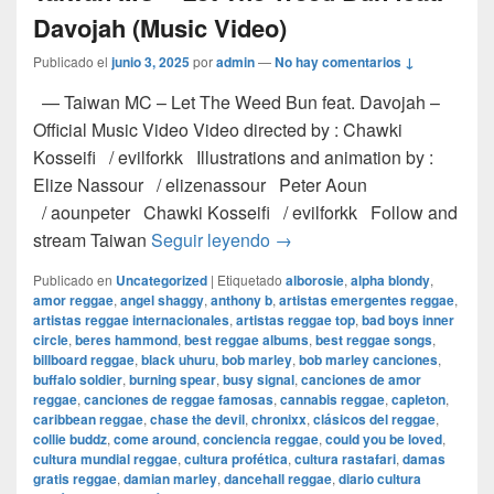
Davojah (Music Video)
Publicado el
junio 3, 2025
por
admin
—
No hay comentarios ↓
— Taiwan MC – Let The Weed Bun feat. Davojah –
Official Music Video Video directed by : Chawki
Kosseifi / evilforkk Illustrations and animation by :
Elize Nassour / elizenassour Peter Aoun
/ aounpeter Chawki Kosseifi / evilforkk Follow and
Taiwan MC – Let The Weed B
stream Taiwan
Seguir leyendo
→
Publicado en
Uncategorized
|
Etiquetado
alborosie
,
alpha blondy
,
amor reggae
,
angel shaggy
,
anthony b
,
artistas emergentes reggae
,
artistas reggae internacionales
,
artistas reggae top
,
bad boys inner
circle
,
beres hammond
,
best reggae albums
,
best reggae songs
,
billboard reggae
,
black uhuru
,
bob marley
,
bob marley canciones
,
buffalo soldier
,
burning spear
,
busy signal
,
canciones de amor
reggae
,
canciones de reggae famosas
,
cannabis reggae
,
capleton
,
caribbean reggae
,
chase the devil
,
chronixx
,
clásicos del reggae
,
collie buddz
,
come around
,
conciencia reggae
,
could you be loved
,
cultura mundial reggae
,
cultura profética
,
cultura rastafari
,
damas
gratis reggae
,
damian marley
,
dancehall reggae
,
diario cultura