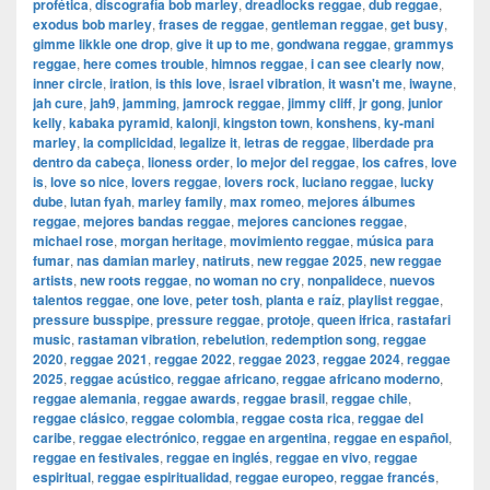
profética
,
discografía bob marley
,
dreadlocks reggae
,
dub reggae
,
exodus bob marley
,
frases de reggae
,
gentleman reggae
,
get busy
,
gimme likkle one drop
,
give it up to me
,
gondwana reggae
,
grammys
reggae
,
here comes trouble
,
himnos reggae
,
i can see clearly now
,
inner circle
,
iration
,
is this love
,
israel vibration
,
it wasn't me
,
iwayne
,
jah cure
,
jah9
,
jamming
,
jamrock reggae
,
jimmy cliff
,
jr gong
,
junior
kelly
,
kabaka pyramid
,
kalonji
,
kingston town
,
konshens
,
ky-mani
marley
,
la complicidad
,
legalize it
,
letras de reggae
,
liberdade pra
dentro da cabeça
,
lioness order
,
lo mejor del reggae
,
los cafres
,
love
is
,
love so nice
,
lovers reggae
,
lovers rock
,
luciano reggae
,
lucky
dube
,
lutan fyah
,
marley family
,
max romeo
,
mejores álbumes
reggae
,
mejores bandas reggae
,
mejores canciones reggae
,
michael rose
,
morgan heritage
,
movimiento reggae
,
música para
fumar
,
nas damian marley
,
natiruts
,
new reggae 2025
,
new reggae
artists
,
new roots reggae
,
no woman no cry
,
nonpalidece
,
nuevos
talentos reggae
,
one love
,
peter tosh
,
planta e raíz
,
playlist reggae
,
pressure busspipe
,
pressure reggae
,
protoje
,
queen ifrica
,
rastafari
music
,
rastaman vibration
,
rebelution
,
redemption song
,
reggae
2020
,
reggae 2021
,
reggae 2022
,
reggae 2023
,
reggae 2024
,
reggae
2025
,
reggae acústico
,
reggae africano
,
reggae africano moderno
,
reggae alemania
,
reggae awards
,
reggae brasil
,
reggae chile
,
reggae clásico
,
reggae colombia
,
reggae costa rica
,
reggae del
caribe
,
reggae electrónico
,
reggae en argentina
,
reggae en español
,
reggae en festivales
,
reggae en inglés
,
reggae en vivo
,
reggae
espiritual
,
reggae espiritualidad
,
reggae europeo
,
reggae francés
,