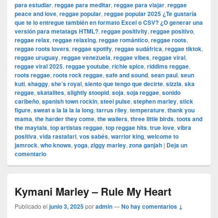
para estudiar
,
reggae para meditar
,
reggae para viajar
,
reggae
peace and love
,
reggae popular
,
reggae popular 2025 ¿Te gustaría
que te lo entregue también en formato Excel o CSV? ¿O generar una
versión para metatags HTML?
,
reggae positivity
,
reggae positivo
,
reggae relax
,
reggae relaxing
,
reggae romántico
,
reggae roots
,
reggae roots lovers
,
reggae spotify
,
reggae sudáfrica
,
reggae tiktok
,
reggae uruguay
,
reggae venezuela
,
reggae vibes
,
reggae viral
,
reggae viral 2025
,
reggae youtube
,
richie spice
,
riddims reggae
,
roots reggae
,
roots rock reggae
,
safe and sound
,
sean paul
,
seun
kuti
,
shaggy
,
she’s royal
,
siento que tengo que decirte
,
sizzla
,
ska
reggae
,
skatalites
,
slightly stoopid
,
soja
,
soja reggae
,
sonido
caribeño
,
spanish town rockin
,
steel pulse
,
stephen marley
,
stick
figure
,
sweat a la la la la long
,
tarrus riley
,
temperature
,
thank you
mama
,
the harder they come
,
the wailers
,
three little birds
,
toots and
the maytals
,
top artistas reggae
,
top reggae hits
,
true love
,
vibra
positiva
,
vida rastafari
,
vos sabés
,
warrior king
,
welcome to
jamrock
,
who knows
,
yoga
,
ziggy marley
,
zona ganjah
|
Deja un
comentario
Kymani Marley – Rule My Heart
Publicado el
junio 3, 2025
por
admin
—
No hay comentarios ↓