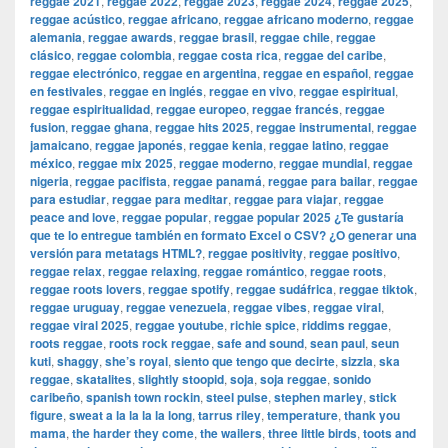
reggae 2021
,
reggae 2022
,
reggae 2023
,
reggae 2024
,
reggae 2025
,
reggae acústico
,
reggae africano
,
reggae africano moderno
,
reggae
alemania
,
reggae awards
,
reggae brasil
,
reggae chile
,
reggae
clásico
,
reggae colombia
,
reggae costa rica
,
reggae del caribe
,
reggae electrónico
,
reggae en argentina
,
reggae en español
,
reggae
en festivales
,
reggae en inglés
,
reggae en vivo
,
reggae espiritual
,
reggae espiritualidad
,
reggae europeo
,
reggae francés
,
reggae
fusion
,
reggae ghana
,
reggae hits 2025
,
reggae instrumental
,
reggae
jamaicano
,
reggae japonés
,
reggae kenia
,
reggae latino
,
reggae
méxico
,
reggae mix 2025
,
reggae moderno
,
reggae mundial
,
reggae
nigeria
,
reggae pacifista
,
reggae panamá
,
reggae para bailar
,
reggae
para estudiar
,
reggae para meditar
,
reggae para viajar
,
reggae
peace and love
,
reggae popular
,
reggae popular 2025 ¿Te gustaría
que te lo entregue también en formato Excel o CSV? ¿O generar una
versión para metatags HTML?
,
reggae positivity
,
reggae positivo
,
reggae relax
,
reggae relaxing
,
reggae romántico
,
reggae roots
,
reggae roots lovers
,
reggae spotify
,
reggae sudáfrica
,
reggae tiktok
,
reggae uruguay
,
reggae venezuela
,
reggae vibes
,
reggae viral
,
reggae viral 2025
,
reggae youtube
,
richie spice
,
riddims reggae
,
roots reggae
,
roots rock reggae
,
safe and sound
,
sean paul
,
seun
kuti
,
shaggy
,
she’s royal
,
siento que tengo que decirte
,
sizzla
,
ska
reggae
,
skatalites
,
slightly stoopid
,
soja
,
soja reggae
,
sonido
caribeño
,
spanish town rockin
,
steel pulse
,
stephen marley
,
stick
figure
,
sweat a la la la la long
,
tarrus riley
,
temperature
,
thank you
mama
,
the harder they come
,
the wailers
,
three little birds
,
toots and