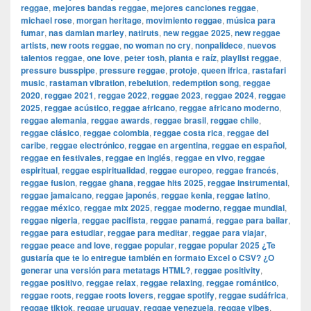
reggae
,
mejores bandas reggae
,
mejores canciones reggae
,
michael rose
,
morgan heritage
,
movimiento reggae
,
música para
fumar
,
nas damian marley
,
natiruts
,
new reggae 2025
,
new reggae
artists
,
new roots reggae
,
no woman no cry
,
nonpalidece
,
nuevos
talentos reggae
,
one love
,
peter tosh
,
planta e raíz
,
playlist reggae
,
pressure busspipe
,
pressure reggae
,
protoje
,
queen ifrica
,
rastafari
music
,
rastaman vibration
,
rebelution
,
redemption song
,
reggae
2020
,
reggae 2021
,
reggae 2022
,
reggae 2023
,
reggae 2024
,
reggae
2025
,
reggae acústico
,
reggae africano
,
reggae africano moderno
,
reggae alemania
,
reggae awards
,
reggae brasil
,
reggae chile
,
reggae clásico
,
reggae colombia
,
reggae costa rica
,
reggae del
caribe
,
reggae electrónico
,
reggae en argentina
,
reggae en español
,
reggae en festivales
,
reggae en inglés
,
reggae en vivo
,
reggae
espiritual
,
reggae espiritualidad
,
reggae europeo
,
reggae francés
,
reggae fusion
,
reggae ghana
,
reggae hits 2025
,
reggae instrumental
,
reggae jamaicano
,
reggae japonés
,
reggae kenia
,
reggae latino
,
reggae méxico
,
reggae mix 2025
,
reggae moderno
,
reggae mundial
,
reggae nigeria
,
reggae pacifista
,
reggae panamá
,
reggae para bailar
,
reggae para estudiar
,
reggae para meditar
,
reggae para viajar
,
reggae peace and love
,
reggae popular
,
reggae popular 2025 ¿Te
gustaría que te lo entregue también en formato Excel o CSV? ¿O
generar una versión para metatags HTML?
,
reggae positivity
,
reggae positivo
,
reggae relax
,
reggae relaxing
,
reggae romántico
,
reggae roots
,
reggae roots lovers
,
reggae spotify
,
reggae sudáfrica
,
reggae tiktok
,
reggae uruguay
,
reggae venezuela
,
reggae vibes
,