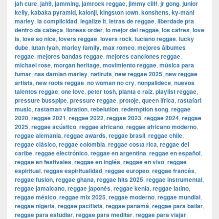
jah cure
,
jah9
,
jamming
,
jamrock reggae
,
jimmy cliff
,
jr gong
,
junior
kelly
,
kabaka pyramid
,
kalonji
,
kingston town
,
konshens
,
ky-mani
marley
,
la complicidad
,
legalize it
,
letras de reggae
,
liberdade pra
dentro da cabeça
,
lioness order
,
lo mejor del reggae
,
los cafres
,
love
is
,
love so nice
,
lovers reggae
,
lovers rock
,
luciano reggae
,
lucky
dube
,
lutan fyah
,
marley family
,
max romeo
,
mejores álbumes
reggae
,
mejores bandas reggae
,
mejores canciones reggae
,
michael rose
,
morgan heritage
,
movimiento reggae
,
música para
fumar
,
nas damian marley
,
natiruts
,
new reggae 2025
,
new reggae
artists
,
new roots reggae
,
no woman no cry
,
nonpalidece
,
nuevos
talentos reggae
,
one love
,
peter tosh
,
planta e raíz
,
playlist reggae
,
pressure busspipe
,
pressure reggae
,
protoje
,
queen ifrica
,
rastafari
music
,
rastaman vibration
,
rebelution
,
redemption song
,
reggae
2020
,
reggae 2021
,
reggae 2022
,
reggae 2023
,
reggae 2024
,
reggae
2025
,
reggae acústico
,
reggae africano
,
reggae africano moderno
,
reggae alemania
,
reggae awards
,
reggae brasil
,
reggae chile
,
reggae clásico
,
reggae colombia
,
reggae costa rica
,
reggae del
caribe
,
reggae electrónico
,
reggae en argentina
,
reggae en español
,
reggae en festivales
,
reggae en inglés
,
reggae en vivo
,
reggae
espiritual
,
reggae espiritualidad
,
reggae europeo
,
reggae francés
,
reggae fusion
,
reggae ghana
,
reggae hits 2025
,
reggae instrumental
,
reggae jamaicano
,
reggae japonés
,
reggae kenia
,
reggae latino
,
reggae méxico
,
reggae mix 2025
,
reggae moderno
,
reggae mundial
,
reggae nigeria
,
reggae pacifista
,
reggae panamá
,
reggae para bailar
,
reggae para estudiar
,
reggae para meditar
,
reggae para viajar
,