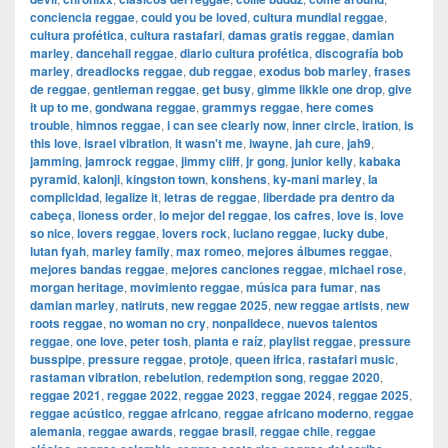
conciencia reggae
,
could you be loved
,
cultura mundial reggae
,
cultura profética
,
cultura rastafari
,
damas gratis reggae
,
damian
marley
,
dancehall reggae
,
diario cultura profética
,
discografía bob
marley
,
dreadlocks reggae
,
dub reggae
,
exodus bob marley
,
frases
de reggae
,
gentleman reggae
,
get busy
,
gimme likkle one drop
,
give
it up to me
,
gondwana reggae
,
grammys reggae
,
here comes
trouble
,
himnos reggae
,
i can see clearly now
,
inner circle
,
iration
,
is
this love
,
israel vibration
,
it wasn't me
,
iwayne
,
jah cure
,
jah9
,
jamming
,
jamrock reggae
,
jimmy cliff
,
jr gong
,
junior kelly
,
kabaka
pyramid
,
kalonji
,
kingston town
,
konshens
,
ky-mani marley
,
la
complicidad
,
legalize it
,
letras de reggae
,
liberdade pra dentro da
cabeça
,
lioness order
,
lo mejor del reggae
,
los cafres
,
love is
,
love
so nice
,
lovers reggae
,
lovers rock
,
luciano reggae
,
lucky dube
,
lutan fyah
,
marley family
,
max romeo
,
mejores álbumes reggae
,
mejores bandas reggae
,
mejores canciones reggae
,
michael rose
,
morgan heritage
,
movimiento reggae
,
música para fumar
,
nas
damian marley
,
natiruts
,
new reggae 2025
,
new reggae artists
,
new
roots reggae
,
no woman no cry
,
nonpalidece
,
nuevos talentos
reggae
,
one love
,
peter tosh
,
planta e raíz
,
playlist reggae
,
pressure
busspipe
,
pressure reggae
,
protoje
,
queen ifrica
,
rastafari music
,
rastaman vibration
,
rebelution
,
redemption song
,
reggae 2020
,
reggae 2021
,
reggae 2022
,
reggae 2023
,
reggae 2024
,
reggae 2025
,
reggae acústico
,
reggae africano
,
reggae africano moderno
,
reggae
alemania
,
reggae awards
,
reggae brasil
,
reggae chile
,
reggae