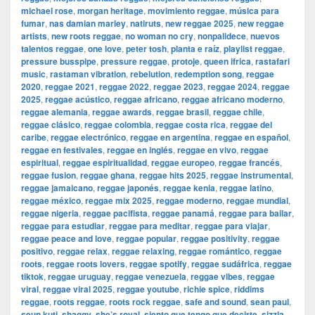
michael rose
,
morgan heritage
,
movimiento reggae
,
música para
fumar
,
nas damian marley
,
natiruts
,
new reggae 2025
,
new reggae
artists
,
new roots reggae
,
no woman no cry
,
nonpalidece
,
nuevos
talentos reggae
,
one love
,
peter tosh
,
planta e raíz
,
playlist reggae
,
pressure busspipe
,
pressure reggae
,
protoje
,
queen ifrica
,
rastafari
music
,
rastaman vibration
,
rebelution
,
redemption song
,
reggae
2020
,
reggae 2021
,
reggae 2022
,
reggae 2023
,
reggae 2024
,
reggae
2025
,
reggae acústico
,
reggae africano
,
reggae africano moderno
,
reggae alemania
,
reggae awards
,
reggae brasil
,
reggae chile
,
reggae clásico
,
reggae colombia
,
reggae costa rica
,
reggae del
caribe
,
reggae electrónico
,
reggae en argentina
,
reggae en español
,
reggae en festivales
,
reggae en inglés
,
reggae en vivo
,
reggae
espiritual
,
reggae espiritualidad
,
reggae europeo
,
reggae francés
,
reggae fusion
,
reggae ghana
,
reggae hits 2025
,
reggae instrumental
,
reggae jamaicano
,
reggae japonés
,
reggae kenia
,
reggae latino
,
reggae méxico
,
reggae mix 2025
,
reggae moderno
,
reggae mundial
,
reggae nigeria
,
reggae pacifista
,
reggae panamá
,
reggae para bailar
,
reggae para estudiar
,
reggae para meditar
,
reggae para viajar
,
reggae peace and love
,
reggae popular
,
reggae positivity
,
reggae
positivo
,
reggae relax
,
reggae relaxing
,
reggae romántico
,
reggae
roots
,
reggae roots lovers
,
reggae spotify
,
reggae sudáfrica
,
reggae
tiktok
,
reggae uruguay
,
reggae venezuela
,
reggae vibes
,
reggae
viral
,
reggae viral 2025
,
reggae youtube
,
richie spice
,
riddims
reggae
,
roots reggae
,
roots rock reggae
,
safe and sound
,
sean paul
,
seun kuti
,
shaggy
,
she’s royal
,
siento que tengo que decirte
,
sizzla
,