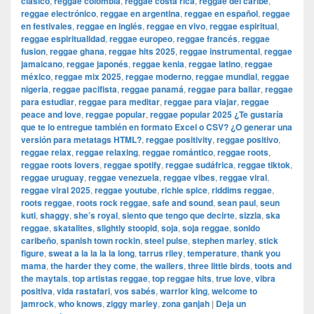
clásico
,
reggae colombia
,
reggae costa rica
,
reggae del caribe
,
reggae electrónico
,
reggae en argentina
,
reggae en español
,
reggae
en festivales
,
reggae en inglés
,
reggae en vivo
,
reggae espiritual
,
reggae espiritualidad
,
reggae europeo
,
reggae francés
,
reggae
fusion
,
reggae ghana
,
reggae hits 2025
,
reggae instrumental
,
reggae
jamaicano
,
reggae japonés
,
reggae kenia
,
reggae latino
,
reggae
méxico
,
reggae mix 2025
,
reggae moderno
,
reggae mundial
,
reggae
nigeria
,
reggae pacifista
,
reggae panamá
,
reggae para bailar
,
reggae
para estudiar
,
reggae para meditar
,
reggae para viajar
,
reggae
peace and love
,
reggae popular
,
reggae popular 2025 ¿Te gustaría
que te lo entregue también en formato Excel o CSV? ¿O generar una
versión para metatags HTML?
,
reggae positivity
,
reggae positivo
,
reggae relax
,
reggae relaxing
,
reggae romántico
,
reggae roots
,
reggae roots lovers
,
reggae spotify
,
reggae sudáfrica
,
reggae tiktok
,
reggae uruguay
,
reggae venezuela
,
reggae vibes
,
reggae viral
,
reggae viral 2025
,
reggae youtube
,
richie spice
,
riddims reggae
,
roots reggae
,
roots rock reggae
,
safe and sound
,
sean paul
,
seun
kuti
,
shaggy
,
she’s royal
,
siento que tengo que decirte
,
sizzla
,
ska
reggae
,
skatalites
,
slightly stoopid
,
soja
,
soja reggae
,
sonido
caribeño
,
spanish town rockin
,
steel pulse
,
stephen marley
,
stick
figure
,
sweat a la la la la long
,
tarrus riley
,
temperature
,
thank you
mama
,
the harder they come
,
the wailers
,
three little birds
,
toots and
the maytals
,
top artistas reggae
,
top reggae hits
,
true love
,
vibra
positiva
,
vida rastafari
,
vos sabés
,
warrior king
,
welcome to
jamrock
,
who knows
,
ziggy marley
,
zona ganjah
|
Deja un