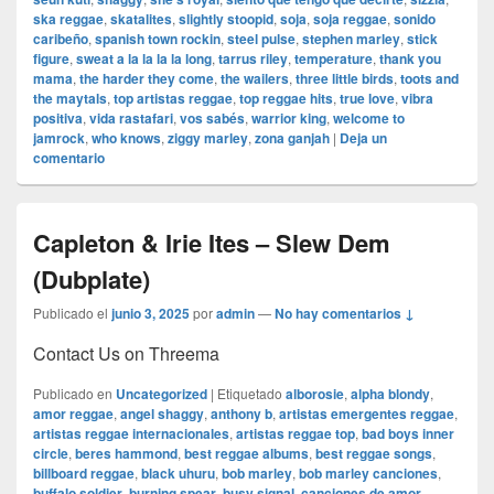
ska reggae
,
skatalites
,
slightly stoopid
,
soja
,
soja reggae
,
sonido
caribeño
,
spanish town rockin
,
steel pulse
,
stephen marley
,
stick
figure
,
sweat a la la la la long
,
tarrus riley
,
temperature
,
thank you
mama
,
the harder they come
,
the wailers
,
three little birds
,
toots and
the maytals
,
top artistas reggae
,
top reggae hits
,
true love
,
vibra
positiva
,
vida rastafari
,
vos sabés
,
warrior king
,
welcome to
jamrock
,
who knows
,
ziggy marley
,
zona ganjah
|
Deja un
comentario
Capleton & Irie Ites – Slew Dem
(Dubplate)
Publicado el
junio 3, 2025
por
admin
—
No hay comentarios ↓
Contact Us on Threema
Publicado en
Uncategorized
|
Etiquetado
alborosie
,
alpha blondy
,
amor reggae
,
angel shaggy
,
anthony b
,
artistas emergentes reggae
,
artistas reggae internacionales
,
artistas reggae top
,
bad boys inner
circle
,
beres hammond
,
best reggae albums
,
best reggae songs
,
billboard reggae
,
black uhuru
,
bob marley
,
bob marley canciones
,
buffalo soldier
,
burning spear
,
busy signal
,
canciones de amor