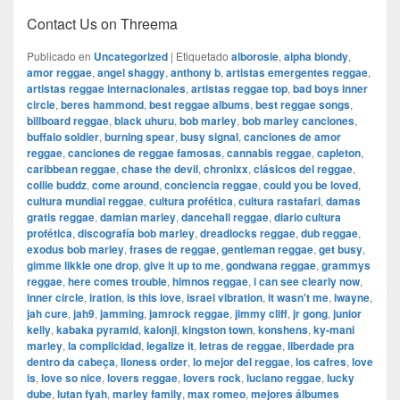
Contact Us on Threema
Publicado en
Uncategorized
|
Etiquetado
alborosie
,
alpha blondy
,
amor reggae
,
angel shaggy
,
anthony b
,
artistas emergentes reggae
,
artistas reggae internacionales
,
artistas reggae top
,
bad boys inner
circle
,
beres hammond
,
best reggae albums
,
best reggae songs
,
billboard reggae
,
black uhuru
,
bob marley
,
bob marley canciones
,
buffalo soldier
,
burning spear
,
busy signal
,
canciones de amor
reggae
,
canciones de reggae famosas
,
cannabis reggae
,
capleton
,
caribbean reggae
,
chase the devil
,
chronixx
,
clásicos del reggae
,
collie buddz
,
come around
,
conciencia reggae
,
could you be loved
,
cultura mundial reggae
,
cultura profética
,
cultura rastafari
,
damas
gratis reggae
,
damian marley
,
dancehall reggae
,
diario cultura
profética
,
discografía bob marley
,
dreadlocks reggae
,
dub reggae
,
exodus bob marley
,
frases de reggae
,
gentleman reggae
,
get busy
,
gimme likkle one drop
,
give it up to me
,
gondwana reggae
,
grammys
reggae
,
here comes trouble
,
himnos reggae
,
i can see clearly now
,
inner circle
,
iration
,
is this love
,
israel vibration
,
it wasn't me
,
iwayne
,
jah cure
,
jah9
,
jamming
,
jamrock reggae
,
jimmy cliff
,
jr gong
,
junior
kelly
,
kabaka pyramid
,
kalonji
,
kingston town
,
konshens
,
ky-mani
marley
,
la complicidad
,
legalize it
,
letras de reggae
,
liberdade pra
dentro da cabeça
,
lioness order
,
lo mejor del reggae
,
los cafres
,
love
is
,
love so nice
,
lovers reggae
,
lovers rock
,
luciano reggae
,
lucky
dube
,
lutan fyah
,
marley family
,
max romeo
,
mejores álbumes