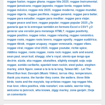
reggae fusion
,
reggae ghana
,
reggae hits 2025
,
reggae instrumental
,
reggae jamaicano
,
reggae japonés
,
reggae kenia
,
reggae latino
,
reggae méxico
,
reggae mix 2025
,
reggae moderno
,
reggae mundial
,
reggae nigeria
,
reggae pacifista
,
reggae panamá
,
reggae para bailar
,
reggae para estudiar
,
reggae para meditar
,
reggae para viajar
,
reggae peace and love
,
reggae popular
,
reggae popular 2025 ¿Te
gustaría que te lo entregue también en formato Excel o CSV? ¿O
generar una versión para metatags HTML?
,
reggae positivity
,
reggae positivo
,
reggae relax
,
reggae relaxing
,
reggae romántico
,
reggae roots
,
reggae roots lovers
,
reggae spotify
,
reggae sudáfrica
,
reggae tiktok
,
reggae uruguay
,
reggae venezuela
,
reggae vibes
,
reggae viral
,
reggae viral 2025
,
reggae youtube
,
richie spice
,
riddims reggae
,
roots reggae
,
roots rock reggae
,
safe and sound
,
sean paul
,
seun kuti
,
shaggy
,
she’s royal
,
siento que tengo que
decirte
,
sizzla
,
ska reggae
,
skatalites
,
slightly stoopid
,
soja
,
soja
reggae
,
sonido caribeño
,
spanish town rockin
,
steel pulse
,
stephen
marley
,
stick figure
,
sweat a la la la la long
,
Taiwan MC - Let The
Weed Bun feat. Davojah (Music Video)
,
tarrus riley
,
temperature
,
thank you mama
,
the harder they come
,
the wailers
,
three little
birds
,
toots and the maytals
,
top artistas reggae
,
top reggae hits
,
true love
,
vibra positiva
,
vida rastafari
,
vos sabés
,
warrior king
,
welcome to jamrock
,
who knows
,
ziggy marley
,
zona ganjah
|
Deja
un comentario