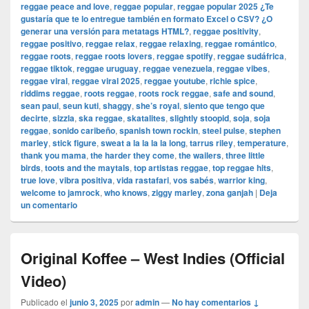
reggae peace and love
,
reggae popular
,
reggae popular 2025 ¿Te
gustaría que te lo entregue también en formato Excel o CSV? ¿O
generar una versión para metatags HTML?
,
reggae positivity
,
reggae positivo
,
reggae relax
,
reggae relaxing
,
reggae romántico
,
reggae roots
,
reggae roots lovers
,
reggae spotify
,
reggae sudáfrica
,
reggae tiktok
,
reggae uruguay
,
reggae venezuela
,
reggae vibes
,
reggae viral
,
reggae viral 2025
,
reggae youtube
,
richie spice
,
riddims reggae
,
roots reggae
,
roots rock reggae
,
safe and sound
,
sean paul
,
seun kuti
,
shaggy
,
she’s royal
,
siento que tengo que
decirte
,
sizzla
,
ska reggae
,
skatalites
,
slightly stoopid
,
soja
,
soja
reggae
,
sonido caribeño
,
spanish town rockin
,
steel pulse
,
stephen
marley
,
stick figure
,
sweat a la la la la long
,
tarrus riley
,
temperature
,
thank you mama
,
the harder they come
,
the wailers
,
three little
birds
,
toots and the maytals
,
top artistas reggae
,
top reggae hits
,
true love
,
vibra positiva
,
vida rastafari
,
vos sabés
,
warrior king
,
welcome to jamrock
,
who knows
,
ziggy marley
,
zona ganjah
|
Deja
un comentario
Original Koffee – West Indies (Official
Video)
Publicado el
junio 3, 2025
por
admin
—
No hay comentarios ↓