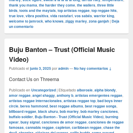
thank you mama
,
the harder they come
,
the wailers
,
three little
birds
,
toots and the maytals
,
top artistas reggae
,
top reggae hits
,
true love
,
vibra positiva
,
vida rastafari
,
vos sabés
,
warrior king
,
welcome to jamrock
,
who knows
,
ziggy marley
,
zona ganjah
|
Deja
un comentario
Buju Banton – Trust (Official Music
Video)
Publicado el
junio 3, 2025
por
admin
—
No hay comentarios ↓
Contact Us on Threema
Publicado en
Uncategorized
|
Etiquetado
alborosie
,
alpha blondy
,
amor reggae
,
angel shaggy
,
anthony b
,
artistas emergentes reggae
,
artistas reggae internacionales
,
artistas reggae top
,
bad boys inner
circle
,
beres hammond
,
best reggae albums
,
best reggae songs
,
billboard reggae
,
black uhuru
,
bob marley
,
bob marley canciones
,
buffalo soldier
,
Buju Banton - Trust (Official Music Video)
,
burning
spear
,
busy signal
,
canciones de amor reggae
,
canciones de reggae
famosas
,
cannabis reggae
,
capleton
,
caribbean reggae
,
chase the
devil
,
chronixx
,
clásicos del reggae
,
collie buddz
,
come around
,