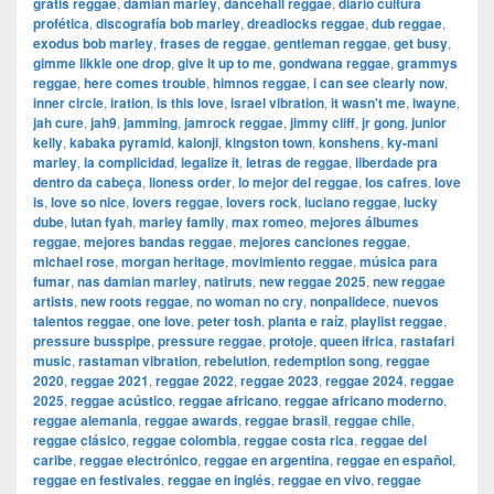
gratis reggae
,
damian marley
,
dancehall reggae
,
diario cultura
profética
,
discografía bob marley
,
dreadlocks reggae
,
dub reggae
,
exodus bob marley
,
frases de reggae
,
gentleman reggae
,
get busy
,
gimme likkle one drop
,
give it up to me
,
gondwana reggae
,
grammys
reggae
,
here comes trouble
,
himnos reggae
,
i can see clearly now
,
inner circle
,
iration
,
is this love
,
israel vibration
,
it wasn't me
,
iwayne
,
jah cure
,
jah9
,
jamming
,
jamrock reggae
,
jimmy cliff
,
jr gong
,
junior
kelly
,
kabaka pyramid
,
kalonji
,
kingston town
,
konshens
,
ky-mani
marley
,
la complicidad
,
legalize it
,
letras de reggae
,
liberdade pra
dentro da cabeça
,
lioness order
,
lo mejor del reggae
,
los cafres
,
love
is
,
love so nice
,
lovers reggae
,
lovers rock
,
luciano reggae
,
lucky
dube
,
lutan fyah
,
marley family
,
max romeo
,
mejores álbumes
reggae
,
mejores bandas reggae
,
mejores canciones reggae
,
michael rose
,
morgan heritage
,
movimiento reggae
,
música para
fumar
,
nas damian marley
,
natiruts
,
new reggae 2025
,
new reggae
artists
,
new roots reggae
,
no woman no cry
,
nonpalidece
,
nuevos
talentos reggae
,
one love
,
peter tosh
,
planta e raíz
,
playlist reggae
,
pressure busspipe
,
pressure reggae
,
protoje
,
queen ifrica
,
rastafari
music
,
rastaman vibration
,
rebelution
,
redemption song
,
reggae
2020
,
reggae 2021
,
reggae 2022
,
reggae 2023
,
reggae 2024
,
reggae
2025
,
reggae acústico
,
reggae africano
,
reggae africano moderno
,
reggae alemania
,
reggae awards
,
reggae brasil
,
reggae chile
,
reggae clásico
,
reggae colombia
,
reggae costa rica
,
reggae del
caribe
,
reggae electrónico
,
reggae en argentina
,
reggae en español
,
reggae en festivales
,
reggae en inglés
,
reggae en vivo
,
reggae