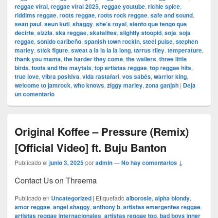
reggae viral
,
reggae viral 2025
,
reggae youtube
,
richie spice
,
riddims reggae
,
roots reggae
,
roots rock reggae
,
safe and sound
,
sean paul
,
seun kuti
,
shaggy
,
she’s royal
,
siento que tengo que
decirte
,
sizzla
,
ska reggae
,
skatalites
,
slightly stoopid
,
soja
,
soja
reggae
,
sonido caribeño
,
spanish town rockin
,
steel pulse
,
stephen
marley
,
stick figure
,
sweat a la la la la long
,
tarrus riley
,
temperature
,
thank you mama
,
the harder they come
,
the wailers
,
three little
birds
,
toots and the maytals
,
top artistas reggae
,
top reggae hits
,
true love
,
vibra positiva
,
vida rastafari
,
vos sabés
,
warrior king
,
welcome to jamrock
,
who knows
,
ziggy marley
,
zona ganjah
|
Deja
un comentario
Original Koffee – Pressure (Remix)
[Official Video] ft. Buju Banton
Publicado el
junio 3, 2025
por
admin
—
No hay comentarios ↓
Contact Us on Threema
Publicado en
Uncategorized
|
Etiquetado
alborosie
,
alpha blondy
,
amor reggae
,
angel shaggy
,
anthony b
,
artistas emergentes reggae
,
artistas reggae internacionales
,
artistas reggae top
,
bad boys inner