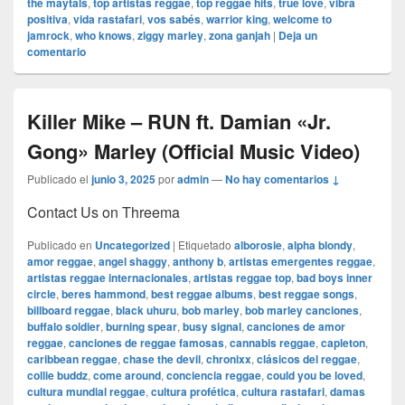
the maytals
,
top artistas reggae
,
top reggae hits
,
true love
,
vibra
positiva
,
vida rastafari
,
vos sabés
,
warrior king
,
welcome to
jamrock
,
who knows
,
ziggy marley
,
zona ganjah
|
Deja un
comentario
Killer Mike – RUN ft. Damian «Jr.
Gong» Marley (Official Music Video)
Publicado el
junio 3, 2025
por
admin
—
No hay comentarios ↓
Contact Us on Threema
Publicado en
Uncategorized
|
Etiquetado
alborosie
,
alpha blondy
,
amor reggae
,
angel shaggy
,
anthony b
,
artistas emergentes reggae
,
artistas reggae internacionales
,
artistas reggae top
,
bad boys inner
circle
,
beres hammond
,
best reggae albums
,
best reggae songs
,
billboard reggae
,
black uhuru
,
bob marley
,
bob marley canciones
,
buffalo soldier
,
burning spear
,
busy signal
,
canciones de amor
reggae
,
canciones de reggae famosas
,
cannabis reggae
,
capleton
,
caribbean reggae
,
chase the devil
,
chronixx
,
clásicos del reggae
,
collie buddz
,
come around
,
conciencia reggae
,
could you be loved
,
cultura mundial reggae
,
cultura profética
,
cultura rastafari
,
damas