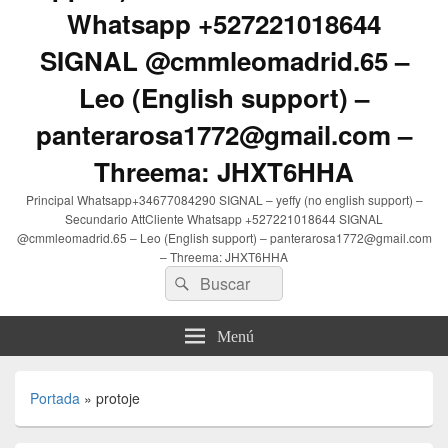
Whatsapp +527221018644
SIGNAL @cmmleomadrid.65 –
Leo (English support) –
panterarosa1772@gmail.com –
Threema: JHXT6HHA
Principal Whatsapp+34677084290 SIGNAL – yeffy (no english support) –
Secundario AttCliente Whatsapp +527221018644 SIGNAL
@cmmleomadrid.65 – Leo (English support) – panterarosa1772@gmail.com
– Threema: JHXT6HHA
Buscar
Buscar
por:
Menú
Portada
»
protoje