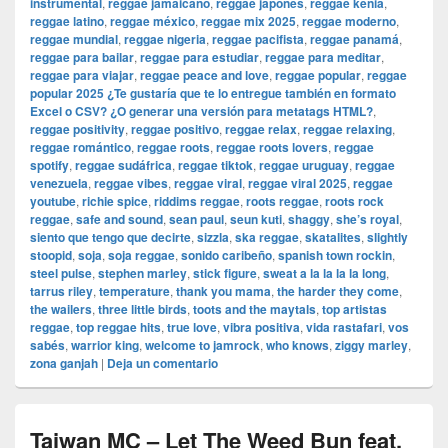
instrumental
,
reggae jamaicano
,
reggae japonés
,
reggae kenia
,
reggae latino
,
reggae méxico
,
reggae mix 2025
,
reggae moderno
,
reggae mundial
,
reggae nigeria
,
reggae pacifista
,
reggae panamá
,
reggae para bailar
,
reggae para estudiar
,
reggae para meditar
,
reggae para viajar
,
reggae peace and love
,
reggae popular
,
reggae
popular 2025 ¿Te gustaría que te lo entregue también en formato
Excel o CSV? ¿O generar una versión para metatags HTML?
,
reggae positivity
,
reggae positivo
,
reggae relax
,
reggae relaxing
,
reggae romántico
,
reggae roots
,
reggae roots lovers
,
reggae
spotify
,
reggae sudáfrica
,
reggae tiktok
,
reggae uruguay
,
reggae
venezuela
,
reggae vibes
,
reggae viral
,
reggae viral 2025
,
reggae
youtube
,
richie spice
,
riddims reggae
,
roots reggae
,
roots rock
reggae
,
safe and sound
,
sean paul
,
seun kuti
,
shaggy
,
she’s royal
,
siento que tengo que decirte
,
sizzla
,
ska reggae
,
skatalites
,
slightly
stoopid
,
soja
,
soja reggae
,
sonido caribeño
,
spanish town rockin
,
steel pulse
,
stephen marley
,
stick figure
,
sweat a la la la la long
,
tarrus riley
,
temperature
,
thank you mama
,
the harder they come
,
the wailers
,
three little birds
,
toots and the maytals
,
top artistas
reggae
,
top reggae hits
,
true love
,
vibra positiva
,
vida rastafari
,
vos
sabés
,
warrior king
,
welcome to jamrock
,
who knows
,
ziggy marley
,
zona ganjah
|
Deja un comentario
Taiwan MC – Let The Weed Bun feat.