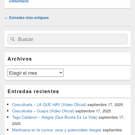
comentario
Navegación
←
Entradas más antiguas
de
entradas
El
Buscar
Buscar
área
por:
de
widget
barra
Archivos
lateral
primaria
Archivos
Entradas recientes
Cosculluela – LA QUE HAY (Video Oficial)
septiembre 17, 2025
Cosculluela – Guaya (Video Oficial)
septiembre 17, 2025
Tego Calderon – Alegria (Que Bonita Es La Vida)
septiembre 17,
2025
Marihuana en la cocina: usos y potenciales riesgos
septiembre