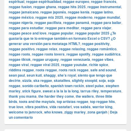
espiritual
,
reggae espiritualidad
,
reggae europeo
,
reggae francés
,
reggae fusion
,
reggae ghana
,
reggae hits 2025
,
reggae instrumental
,
reggae jamaicano
,
reggae japonés
,
reggae kenia
,
reggae latino
,
reggae méxico
,
reggae mix 2025
,
reggae moderno
,
reggae mundial
,
reggae nigeria
,
reggae pacifista
,
reggae panamá
,
reggae para bailar
,
reggae para estudiar
,
reggae para meditar
,
reggae para viajar
,
reggae peace and love
,
reggae popular
,
reggae popular 2025 ¿Te
gustaría que te lo entregue también en formato Excel o CSV? ¿O
generar una versión para metatags HTML?
,
reggae positivity
,
reggae positivo
,
reggae relax
,
reggae relaxing
,
reggae romántico
,
reggae roots
,
reggae roots lovers
,
reggae spotify
,
reggae sudáfrica
,
reggae tiktok
,
reggae uruguay
,
reggae venezuela
,
reggae vibes
,
reggae viral
,
reggae viral 2025
,
reggae youtube
,
richie spice
,
riddims reggae
,
roots reggae
,
roots rock reggae
,
safe and sound
,
sean paul
,
seun kuti
,
shaggy
,
she’s royal
,
siento que tengo que
decirte
,
sizzla
,
ska reggae
,
skatalites
,
slightly stoopid
,
soja
,
soja
reggae
,
sonido caribeño
,
spanish town rockin
,
steel pulse
,
stephen
marley
,
stick figure
,
sweat a la la la la long
,
tarrus riley
,
temperature
,
thank you mama
,
the harder they come
,
the wailers
,
three little
birds
,
toots and the maytals
,
top artistas reggae
,
top reggae hits
,
true love
,
vibra positiva
,
vida rastafari
,
vos sabés
,
warrior king
,
welcome to jamrock
,
who knows
,
ziggy marley
,
zona ganjah
|
Deja
un comentario