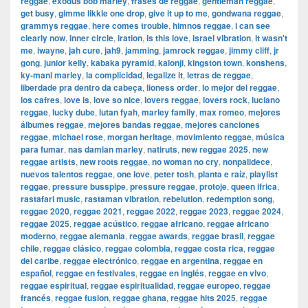
reggae
,
exodus bob marley
,
frases de reggae
,
gentleman reggae
,
get busy
,
gimme likkle one drop
,
give it up to me
,
gondwana reggae
,
grammys reggae
,
here comes trouble
,
himnos reggae
,
i can see
clearly now
,
inner circle
,
iration
,
is this love
,
israel vibration
,
it wasn't
me
,
iwayne
,
jah cure
,
jah9
,
jamming
,
jamrock reggae
,
jimmy cliff
,
jr
gong
,
junior kelly
,
kabaka pyramid
,
kalonji
,
kingston town
,
konshens
,
ky-mani marley
,
la complicidad
,
legalize it
,
letras de reggae
,
liberdade pra dentro da cabeça
,
lioness order
,
lo mejor del reggae
,
los cafres
,
love is
,
love so nice
,
lovers reggae
,
lovers rock
,
luciano
reggae
,
lucky dube
,
lutan fyah
,
marley family
,
max romeo
,
mejores
álbumes reggae
,
mejores bandas reggae
,
mejores canciones
reggae
,
michael rose
,
morgan heritage
,
movimiento reggae
,
música
para fumar
,
nas damian marley
,
natiruts
,
new reggae 2025
,
new
reggae artists
,
new roots reggae
,
no woman no cry
,
nonpalidece
,
nuevos talentos reggae
,
one love
,
peter tosh
,
planta e raíz
,
playlist
reggae
,
pressure busspipe
,
pressure reggae
,
protoje
,
queen ifrica
,
rastafari music
,
rastaman vibration
,
rebelution
,
redemption song
,
reggae 2020
,
reggae 2021
,
reggae 2022
,
reggae 2023
,
reggae 2024
,
reggae 2025
,
reggae acústico
,
reggae africano
,
reggae africano
moderno
,
reggae alemania
,
reggae awards
,
reggae brasil
,
reggae
chile
,
reggae clásico
,
reggae colombia
,
reggae costa rica
,
reggae
del caribe
,
reggae electrónico
,
reggae en argentina
,
reggae en
español
,
reggae en festivales
,
reggae en inglés
,
reggae en vivo
,
reggae espiritual
,
reggae espiritualidad
,
reggae europeo
,
reggae
francés
,
reggae fusion
,
reggae ghana
,
reggae hits 2025
,
reggae