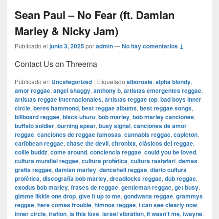
Sean Paul – No Fear (ft. Damian
Marley & Nicky Jam)
Publicado el
junio 3, 2025
por
admin
—
No hay comentarios ↓
Contact Us on Threema
Publicado en
Uncategorized
|
Etiquetado
alborosie
,
alpha blondy
,
amor reggae
,
angel shaggy
,
anthony b
,
artistas emergentes reggae
,
artistas reggae internacionales
,
artistas reggae top
,
bad boys inner
circle
,
beres hammond
,
best reggae albums
,
best reggae songs
,
billboard reggae
,
black uhuru
,
bob marley
,
bob marley canciones
,
buffalo soldier
,
burning spear
,
busy signal
,
canciones de amor
reggae
,
canciones de reggae famosas
,
cannabis reggae
,
capleton
,
caribbean reggae
,
chase the devil
,
chronixx
,
clásicos del reggae
,
collie buddz
,
come around
,
conciencia reggae
,
could you be loved
,
cultura mundial reggae
,
cultura profética
,
cultura rastafari
,
damas
gratis reggae
,
damian marley
,
dancehall reggae
,
diario cultura
profética
,
discografía bob marley
,
dreadlocks reggae
,
dub reggae
,
exodus bob marley
,
frases de reggae
,
gentleman reggae
,
get busy
,
gimme likkle one drop
,
give it up to me
,
gondwana reggae
,
grammys
reggae
,
here comes trouble
,
himnos reggae
,
i can see clearly now
,
inner circle
,
iration
,
is this love
,
israel vibration
,
it wasn't me
,
iwayne
,