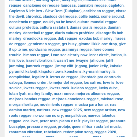
reggae
,
canciones de reggae famosas
,
cannabis reggae
,
capleton
,
Capleton & Irie Ites - Slew Dem (Dubplate)
,
caribbean reggae
,
chase
the devil
,
chronixx
,
clásicos del reggae
,
collie buddz
,
come around
,
conciencia reggae
,
could you be loved
,
cultura mundial reggae
,
cultura profética
,
cultura rastafari
,
damas gratis reggae
,
damian
marley
,
dancehall reggae
,
diario cultura profética
,
discografía bob
marley
,
dreadlocks reggae
,
dub reggae
,
exodus bob marley
,
frases
de reggae
,
gentleman reggae
,
get busy
,
gimme likkle one drop
,
give
it up to me
,
gondwana reggae
,
grammys reggae
,
here comes
trouble
,
himnos reggae
,
i can see clearly now
,
inner circle
,
iration
,
is
this love
,
israel vibration
,
it wasn't me
,
iwayne
,
jah cure
,
jah9
,
jamming
,
jamrock reggae
,
jimmy cliff
,
jr gong
,
junior kelly
,
kabaka
pyramid
,
kalonji
,
kingston town
,
konshens
,
ky-mani marley
,
la
complicidad
,
legalize it
,
letras de reggae
,
liberdade pra dentro da
cabeça
,
lioness order
,
lo mejor del reggae
,
los cafres
,
love is
,
love
so nice
,
lovers reggae
,
lovers rock
,
luciano reggae
,
lucky dube
,
lutan fyah
,
marley family
,
max romeo
,
mejores álbumes reggae
,
mejores bandas reggae
,
mejores canciones reggae
,
michael rose
,
morgan heritage
,
movimiento reggae
,
música para fumar
,
nas
damian marley
,
natiruts
,
new reggae 2025
,
new reggae artists
,
new
roots reggae
,
no woman no cry
,
nonpalidece
,
nuevos talentos
reggae
,
one love
,
peter tosh
,
planta e raíz
,
playlist reggae
,
pressure
busspipe
,
pressure reggae
,
protoje
,
queen ifrica
,
rastafari music
,
rastaman vibration
,
rebelution
,
redemption song
,
reggae 2020
,