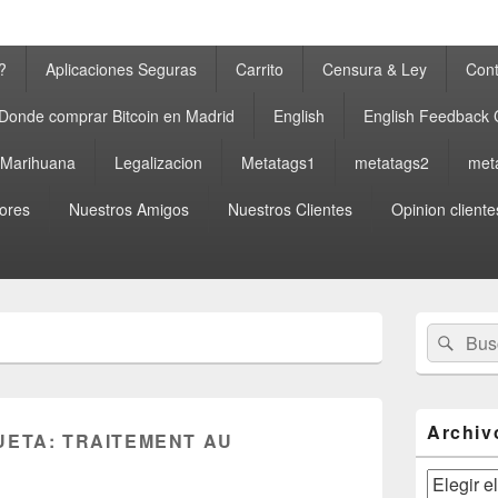
?
Aplicaciones Seguras
Carrito
Censura & Ley
Cont
Donde comprar Bitcoin en Madrid
English
English Feedback
a Marihuana
Legalizacion
Metatags1
metatags2
met
ores
Nuestros Amigos
Nuestros Clientes
Opinion cliente
El
Buscar
Busc
área
por:
de
widget
barra
lateral
Archiv
UETA:
TRAITEMENT AU
primaria
Archivos