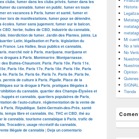
Finaliza
les clubs
,
fumer dans les clubs privés
,
fumer dans les
Historia
fumer du cannabis
,
fumer en public
,
fumer en toute
mer en vacances à Paris
,
fumer et santé
,
fumer et
Legaliza
mer lors de manifestations
,
fumer pour se détendre
,
Metatag
s écoles
,
fumer sans jugement
,
fumer sur le balcon
,
metatag
de CBD
,
herbe
,
huiles de CBD
,
industrie du cannabis
,
metatag
abis
,
interdiction de fumer
,
Jardin des Plantes
,
joints
,
La
Mi cuen
uartier Latin
,
légalisation et Paris
,
législation du
No a te
en France
,
Les Halles
,
lieux publics et cannabis
,
aris
,
marché noir à Paris
,
marijuana
,
marijuana et
No Vent
es drogues à Paris
,
Montmartre
,
Montparnasse
,
Nuestro
c des Buttes-Chaumont
,
Paris
,
Paris 10e
,
Paris 11e
,
Nuestros
15e
,
Paris 16e
,
Paris 17e
,
Paris 18e
,
Paris 19e
,
Paris
Opinion 
s 4e
,
Paris 5e
,
Paris 6e
,
Paris 7e
,
Paris 8e
,
Paris 9e
,
Quiene
s
,
permis de culture à Paris
,
Pigalle
,
Place de la
SIGNAL 
litiques sur la drogue à Paris
,
pratiques illégales à
rohibition du cannabis
,
quartier des Champs-Élysées et
Tienda
s huppés et cannabis
,
quartiers populaires de Paris
,
tation de l’auto-culture
,
réglementation de la vente de
 à Paris
,
République
,
Saint-Germain-des-Prés
,
santé
is
,
temps libre et cannabis
,
thc
,
THC et CBD
,
thé au
Coment
ar le cannabis
,
tourisme cannabique à Paris
,
trafic de
bis
,
Trocadéro
,
usage récréatif du cannabis
,
vente illégale de cannabis
|
Deja un comentario