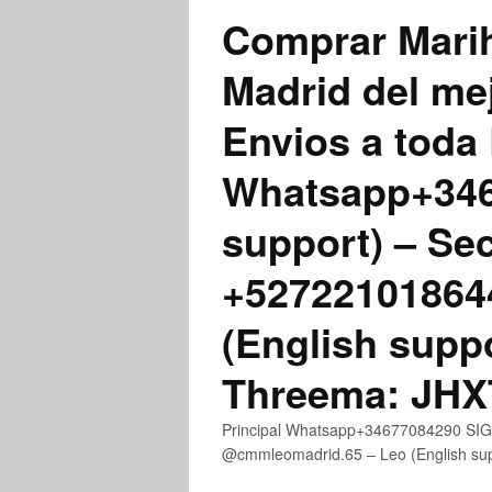
Comprar Marih
Madrid del me
Envios a toda 
Whatsapp+3467
support) – Se
+52722101864
(English supp
Threema: JH
Principal Whatsapp+34677084290 SIGN
@cmmleomadrid.65 – Leo (English s