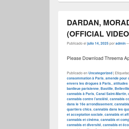
DARDAN, MORAD
(OFFICIAL VIDEO
Publicado el
julio 14, 2025
por
admin
Please Download Threema Appt
Publicado en
Uncategorized
|
Etiqueta
consommation à Paris
,
amende pour 
envers les drogues à Paris.
,
attitudes
banlieue parisienne
,
Bastille
,
Bellevill
cannabis à Paris
,
Canal Saint-Martin
,
cannabis contre l’anxiété
,
cannabis co
dans le 16e arrondissement
,
cannabis
quartiers chics
,
cannabis dans les qua
et acceptation sociale
,
cannabis et aff
cannabis et cinéma
,
cannabis et com
cannabis et diversité
,
cannabis et éc