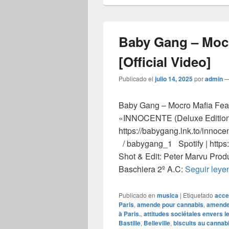
Baby Gang – Mocr
[Official Video]
Publicado el
julio 14, 2025
por
admin
Baby Gang – Mocro Mafia Feat. 
«INNOCENTE (Deluxe Edition
https://babygang.lnk.to/innoc
/ babygang_1 Spotify | http
Shot & Edit: Peter Marvu Prod
Baschiera 2º A.C:
Seguir ley
Publicado en
musica
|
Etiquetado
acce
Paris
,
amende pour cannabis
,
amende
à Paris.
,
attitudes sociétales envers l
Bastille
,
Belleville
,
biscuits au cannab