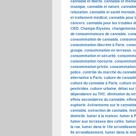
cannabis et liberté
,
cannabis et mental
musique
,
cannabis et nature
,
cannabis
relaxation
,
cannabis et santé mentale
et traitement médical
,
cannabis pour l
cancers
,
cannabis pour les troubles 
CBD
,
Champs-Élysées
,
changements l
de consommateurs de cannabis
,
cons
consommation de cannabis
,
consomma
consommation discrète à Paris
,
conso
groupe
,
consommation en terrasse
,
c
consommation et sécurité
,
consommati
consommation nocturne
,
consommatio
consommation privée
,
consommation
police
,
contrôle du marché du cannab
alternative à Paris
,
culture de cannabi
culture du cannabis à Paris
,
culture e
pesticides
,
culture urbaine
,
débat sur 
dépendance au THC
,
diminution du st
effets secondaires du cannabis
,
effet
euphorie
,
événements sur le cannabis
cannabis
,
extraction de cannabis
,
fes
domicile
,
fumer à la maison
,
fumer à P
fumer aux terrasses des cafés
,
fumer
la rue
,
fumer dans le 10e arrondissem
9e arrondissement
,
fumer dans le mé