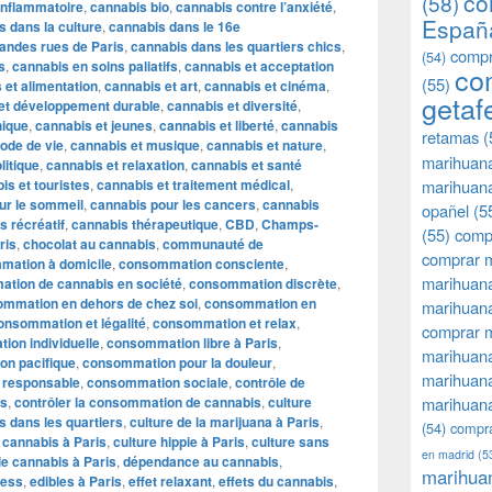
co
(58)
inflammatoire
,
cannabis bio
,
cannabis contre l’anxiété
,
Españ
s dans la culture
,
cannabis dans le 16e
andes rues de Paris
,
cannabis dans les quartiers chics
,
compr
(54)
s
,
cannabis en soins paliatifs
,
cannabis et acceptation
co
(55)
 et alimentation
,
cannabis et art
,
cannabis et cinéma
,
getaf
et développement durable
,
cannabis et diversité
,
hique
,
cannabis et jeunes
,
cannabis et liberté
,
cannabis
retamas
(
ode de vie
,
cannabis et musique
,
cannabis et nature
,
marihuan
litique
,
cannabis et relaxation
,
cannabis et santé
is et touristes
,
cannabis et traitement médical
,
marihuana
ur le sommeil
,
cannabis pour les cancers
,
cannabis
opañel
(5
s récréatif
,
cannabis thérapeutique
,
CBD
,
Champs-
(55)
comp
ris
,
chocolat au cannabis
,
communauté de
comprar m
mation à domicile
,
consommation consciente
,
marihuana
tion de cannabis en société
,
consommation discrète
,
mmation en dehors de chez soi
,
consommation en
marihuana
onsommation et légalité
,
consommation et relax
,
comprar 
on individuelle
,
consommation libre à Paris
,
marihuana
n pacifique
,
consommation pour la douleur
,
marihuana
 responsable
,
consommation sociale
,
contrôle de
is
,
contrôler la consommation de cannabis
,
culture
marihuana
s dans les quartiers
,
culture de la marijuana à Paris
,
(54)
compra
t cannabis à Paris
,
culture hippie à Paris
,
culture sans
en madrid
(5
le cannabis à Paris
,
dépendance au cannabis
,
marihua
ress
,
edibles à Paris
,
effet relaxant
,
effets du cannabis
,