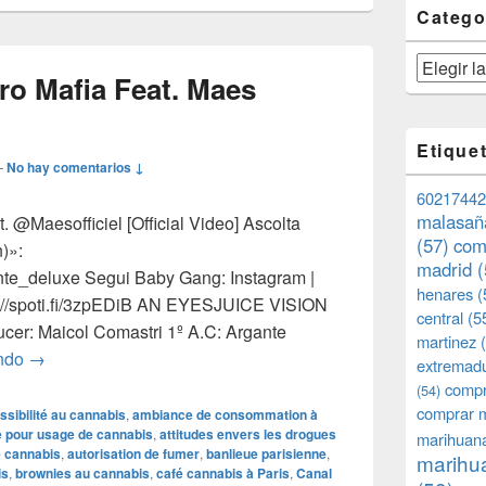
Catego
Categorías
o Mafia Feat. Maes
Etique
—
No hay comentarios ↓
60217442
malasañ
‪@Maesofficiel‬ [Official Video] Ascolta
(57)
com
)»:
madrid
(
ente_deluxe Segui Baby Gang: Instagram |
henares
(
s://spoti.fi/3zpEDiB AN EYESJUICE VISION
central
(5
ucer: Maicol Comastri 1º A.C: Argante
martinez
(
Baby Gang – Mocro Mafia Feat. Maes [Official Video]
endo
→
extremad
compr
(54)
comprar 
ssibilité au cannabis
,
ambiance de consommation à
 pour usage de cannabis
,
attitudes envers les drogues
marihuana
e cannabis
,
autorisation de fumer
,
banlieue parisienne
,
marihua
is
,
brownies au cannabis
,
café cannabis à Paris
,
Canal