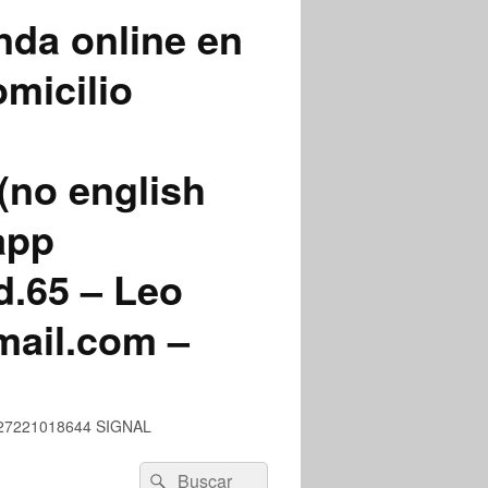
nda online en
micilio
(no english
app
.65 – Leo
mail.com –
 +527221018644 SIGNAL
Buscar
Buscar