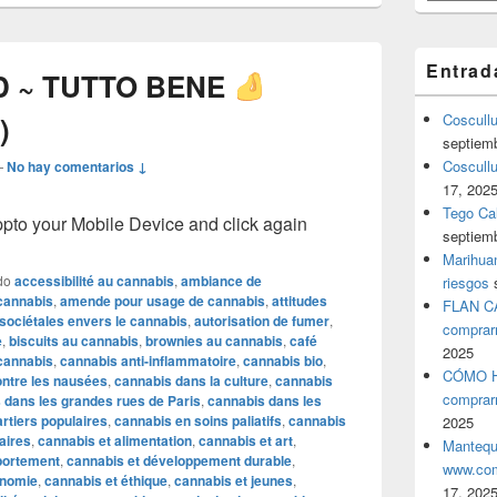
Entrad
 ~ TUTTO BENE
)
Coscull
septiem
Coscullu
—
No hay comentarios ↓
17, 202
Tego Cal
o your Mobile Device and click again
septiem
Marihuan
do
accessibilité au cannabis
,
ambiance de
riesgos
cannabis
,
amende pour usage de cannabis
,
attitudes
FLAN C
 sociétales envers le cannabis
,
autorisation de fumer
,
comprar
e
,
biscuits au cannabis
,
brownies au cannabis
,
café
2025
cannabis
,
cannabis anti-inflammatoire
,
cannabis bio
,
CÓMO H
ntre les nausées
,
cannabis dans la culture
,
cannabis
comprar
 dans les grandes rues de Paris
,
cannabis dans les
rtiers populaires
,
cannabis en soins paliatifs
,
cannabis
2025
aires
,
cannabis et alimentation
,
cannabis et art
,
Mantequ
portement
,
cannabis et développement durable
,
www.com
onomie
,
cannabis et éthique
,
cannabis et jeunes
,
17, 202