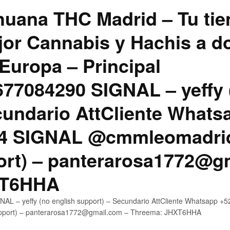
uana THC Madrid – Tu tie
jor Cannabis y Hachis a do
Europa – Principal
7084290 SIGNAL – yeffy 
cundario AttCliente Whats
4 SIGNAL @cmmleomadrid
ort) – panterarosa1772@g
XT6HHA
AL – yeffy (no english support) – Secundario AttCliente Whatsapp
upport) – panterarosa1772@gmail.com – Threema: JHXT6HHA