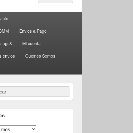
por:
acto
 CMM
Envios & Pago
atags3
Mi cuenta
s envios
Quienes Somos
ar
os