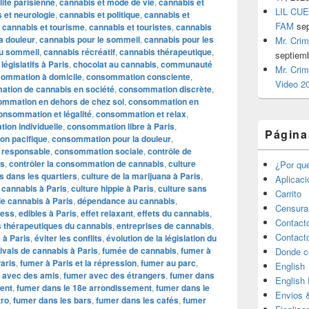
ité parisienne
,
cannabis et mode de vie
,
cannabis et
LIL CUE
 et neurologie
,
cannabis et politique
,
cannabis et
FAM
se
,
cannabis et tourisme
,
cannabis et touristes
,
cannabis
a douleur
,
cannabis pour le sommeil
,
cannabis pour les
Mr. Crim
du sommeil
,
cannabis récréatif
,
cannabis thérapeutique
,
septiem
égislatifs à Paris
,
chocolat au cannabis
,
communauté
Mr. Crim
ommation à domicile
,
consommation consciente
,
Video 2
tion de cannabis en société
,
consommation discrète
,
mmation en dehors de chez soi
,
consommation en
onsommation et légalité
,
consommation et relax
,
on individuelle
,
consommation libre à Paris
,
Página
n pacifique
,
consommation pour la douleur
,
 responsable
,
consommation sociale
,
contrôle de
is
,
contrôler la consommation de cannabis
,
culture
¿Por qu
s dans les quartiers
,
culture de la marijuana à Paris
,
Aplicac
t cannabis à Paris
,
culture hippie à Paris
,
culture sans
Carrito
le cannabis à Paris
,
dépendance au cannabis
,
Censura
ress
,
edibles à Paris
,
effet relaxant
,
effets du cannabis
,
Contact
s thérapeutiques du cannabis
,
entreprises de cannabis
,
Contact
 à Paris
,
éviter les conflits
,
évolution de la législation du
tivals de cannabis à Paris
,
fumée de cannabis
,
fumer à
Donde c
aris
,
fumer à Paris et la répression
,
fumer au parc
,
English
 avec des amis
,
fumer avec des étrangers
,
fumer dans
English
ent
,
fumer dans le 18e arrondissement
,
fumer dans le
Envios 
tro
,
fumer dans les bars
,
fumer dans les cafés
,
fumer