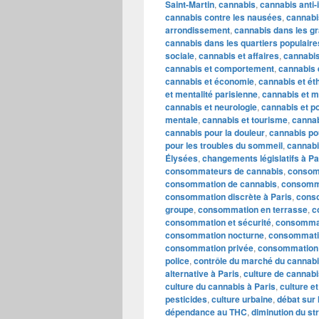
Saint-Martin
,
cannabis
,
cannabis anti-
cannabis contre les nausées
,
cannabi
arrondissement
,
cannabis dans les gr
cannabis dans les quartiers populaire
sociale
,
cannabis et affaires
,
cannabis
cannabis et comportement
,
cannabis 
cannabis et économie
,
cannabis et ét
et mentalité parisienne
,
cannabis et m
cannabis et neurologie
,
cannabis et po
mentale
,
cannabis et tourisme
,
cannab
cannabis pour la douleur
,
cannabis po
pour les troubles du sommeil
,
cannabi
Élysées
,
changements législatifs à Pa
consommateurs de cannabis
,
consom
consommation de cannabis
,
consomma
consommation discrète à Paris
,
conso
groupe
,
consommation en terrasse
,
c
consommation et sécurité
,
consommati
consommation nocturne
,
consommatio
consommation privée
,
consommation
police
,
contrôle du marché du cannab
alternative à Paris
,
culture de cannabi
culture du cannabis à Paris
,
culture e
pesticides
,
culture urbaine
,
débat sur 
dépendance au THC
,
diminution du st