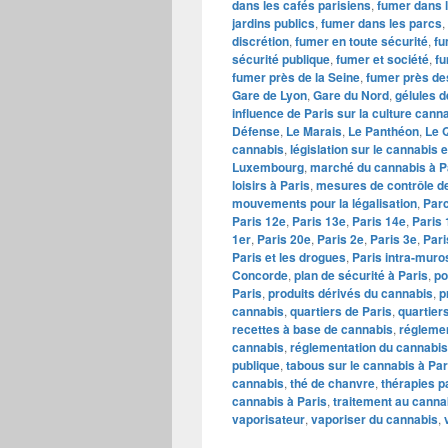
dans les cafés parisiens
,
fumer dans 
jardins publics
,
fumer dans les parcs
,
discrétion
,
fumer en toute sécurité
,
fu
sécurité publique
,
fumer et société
,
fu
fumer près de la Seine
,
fumer près de
Gare de Lyon
,
Gare du Nord
,
gélules 
influence de Paris sur la culture cann
Défense
,
Le Marais
,
Le Panthéon
,
Le Q
cannabis
,
législation sur le cannabis 
Luxembourg
,
marché du cannabis à P
loisirs à Paris
,
mesures de contrôle d
mouvements pour la légalisation
,
Par
Paris 12e
,
Paris 13e
,
Paris 14e
,
Paris 
1er
,
Paris 20e
,
Paris 2e
,
Paris 3e
,
Pari
Paris et les drogues
,
Paris intra-muro
Concorde
,
plan de sécurité à Paris
,
po
Paris
,
produits dérivés du cannabis
,
p
cannabis
,
quartiers de Paris
,
quartier
recettes à base de cannabis
,
réglemen
cannabis
,
réglementation du cannabis
publique
,
tabous sur le cannabis à Par
cannabis
,
thé de chanvre
,
thérapies p
cannabis à Paris
,
traitement au canna
vaporisateur
,
vaporiser du cannabis
,