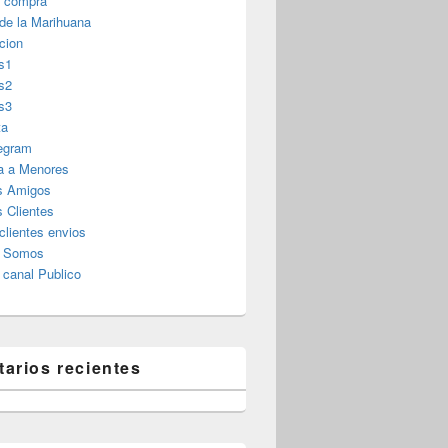
r compra
 de la Marihuana
cion
s1
s2
s3
ta
legram
a a Menores
s Amigos
 Clientes
clientes envios
s Somos
canal Publico
arios recientes