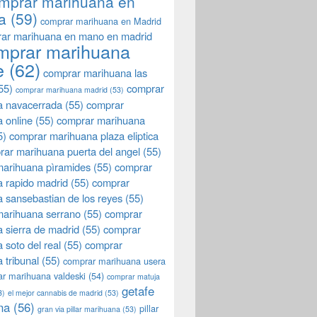
mprar marihuana en
a
(59)
comprar marihuana en Madrid
ar marihuana en mano en madrid
mprar marihuana
e
(62)
comprar marihuana las
55)
comprar
comprar marihuana madrid
(53)
a navacerrada
(55)
comprar
 online
(55)
comprar marihuana
5)
comprar marihuana plaza eliptica
rar marihuana puerta del angel
(55)
arihuana pìramides
(55)
comprar
 rapido madrid
(55)
comprar
 sansebastian de los reyes
(55)
marihuana serrano
(55)
comprar
 sierra de madrid
(55)
comprar
 soto del real
(55)
comprar
 tribunal
(55)
comprar marihuana usera
r marihuana valdeski
(54)
comprar matuja
getafe
3)
el mejor cannabis de madrid
(53)
na
(56)
pillar
gran via pillar marihuana
(53)