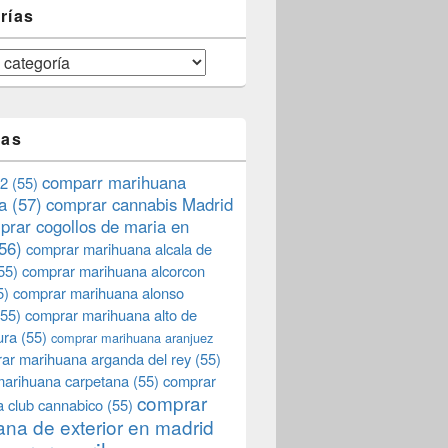
rías
tas
comparr marihuana
2
(55)
a
(57)
comprar cannabis Madrid
prar cogollos de maria en
56)
comprar marihuana alcala de
55)
comprar marihuana alcorcon
5)
comprar marihuana alonso
55)
comprar marihuana alto de
ura
(55)
comprar marihuana aranjuez
ar marihuana arganda del rey
(55)
marihuana carpetana
(55)
comprar
comprar
 club cannabico
(55)
na de exterior en madrid