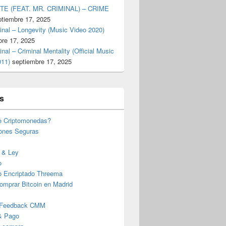
TE (FEAT. MR. CRIMINAL) – CRIME
ptiembre 17, 2025
inal – Longevity (Music Video 2020)
bre 17, 2025
inal – Criminal Mentality (Official Music
011)
septiembre 17, 2025
s
e Criptomonedas?
iones Seguras
 & Ley
o
o Encriptado Threema
omprar Bitcoin en Madrid
 Feedback CMM
& Pago