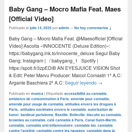
Baby Gang – Mocro Mafia Feat. Maes
[Official Video]
Publicado el
julio 14, 2025
por
admin
—
No hay comentarios ↓
Baby Gang – Mocro Mafia Feat. ‪@Maesofficiel‬ [Official
Video] Ascolta «INNOCENTE (Deluxe Edition)»:
https://babygang.lnk.to/innocente_deluxe Segui Baby
Gang: Instagram | / babygang_1 Spotify |
https://spoti.fi/3zpEDiB AN EYESJUICE VISION Shot
& Edit: Peter Marvu Producer: Maicol Comastri 1º A.C:
Baby Gang – Moc
Argante Baschiera 2º A.C:
Seguir leyendo
→
Publicado en
musica
|
Etiquetado
accessibilité au cannabis
,
ambiance de consommation à Paris
,
amende pour cannabis
,
amende pour usage de cannabis
,
attitudes envers les drogues à
Paris.
,
attitudes sociétales envers le cannabis
,
autorisation de
fumer
,
banlieue parisienne
,
Bastille
,
Belleville
,
biscuits au cannabis
,
brownies au cannabis
,
café cannabis à Paris
,
Canal Saint-Martin
,
cannabis
,
cannabis anti-inflammatoire
,
cannabis bio
,
cannabis
contre l’anxiété
,
cannabis contre les nausées
,
cannabis dans la