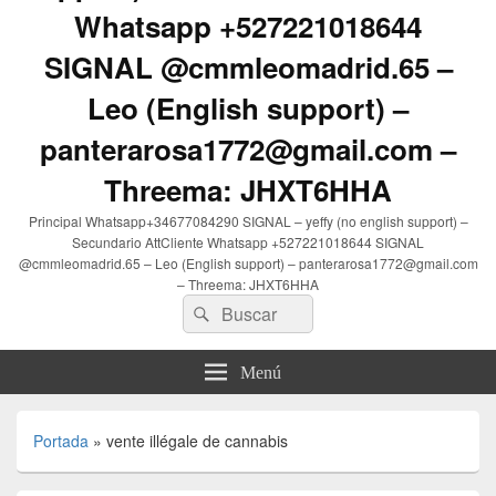
Whatsapp +527221018644
SIGNAL @cmmleomadrid.65 –
Leo (English support) –
panterarosa1772@gmail.com –
Threema: JHXT6HHA
Principal Whatsapp+34677084290 SIGNAL – yeffy (no english support) –
Secundario AttCliente Whatsapp +527221018644 SIGNAL
@cmmleomadrid.65 – Leo (English support) – panterarosa1772@gmail.com
– Threema: JHXT6HHA
Buscar
Buscar
por:
Menú
Portada
»
vente illégale de cannabis