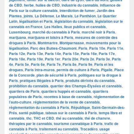
de CBD
,
herbe
,
huiles de CBD
,
industrie du cannabis
,
influence de
Paris sur la culture cannabis
,
interdiction de fumer
,
Jardin des
Plantes
,
joints
,
La Défense
,
Le Marais
,
Le Panthéon
,
Le Quartier
Latin
,
légalisation et Paris
,
législation du cannabis
,
législation sur le
cannabis en France
,
Les Halles
,
lieux publics et cannabis
,
Luxembourg
,
marché du cannabis à Paris
,
marché noir à Paris
,
marijuana
,
marijuana et loisirs à Paris
,
mesures de contrôle des
drogues à Paris
,
Montmartre
,
Montparnasse
,
mouvements pour la
légalisation
,
Parc des Buttes-Chaumont
,
Paris
,
Paris 10e
,
Paris 11e
,
Paris 12e
,
Paris 13e
,
Paris 14e
,
Paris 15e
,
Paris 16e
,
Paris 17e
,
Paris 18e
,
Paris 19e
,
Paris 1er
,
Paris 20e
,
Paris 2e
,
Paris 3e
,
Paris
4e
,
Paris 5e
,
Paris 6e
,
Paris 7e
,
Paris 8e
,
Paris 9e
,
Paris et les
drogues
,
Paris intra-muros
,
permis de culture à Paris
,
Pigalle
,
Place
de la Concorde
,
plan de sécurité à Paris
,
politiques sur la drogue à
Paris
,
pratiques illégales à Paris
,
produits dérivés du cannabis
,
prohibition du cannabis
,
quartier des Champs-Élysées et cannabis
,
quartiers de Paris
,
quartiers huppés et cannabis
,
quartiers
populaires de Paris
,
recettes à base de cannabis
,
réglementation de
l’auto-culture
,
réglementation de la vente de cannabis
,
réglementation du cannabis à Paris
,
République
,
Saint-Germain-des-
Prés
,
santé publique
,
tabous sur le cannabis à Paris
,
temps libre et
cannabis
,
thc
,
THC et CBD
,
thé au cannabis
,
thé de chanvre
,
thérapies par le cannabis
,
tourisme cannabique à Paris
,
trafic de
cannabis à Paris
,
traitement au cannabis
,
Trocadéro
,
usage