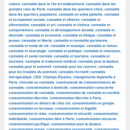
culture
,
cannabis dans le 16e arrondissement
,
cannabis dans les
grandes rues de Paris
,
cannabis dans les quartiers chics
,
cannabis
dans les quartiers populaires
,
cannabis en soins paliatifs
,
cannabis
et acceptation sociale
,
cannabis et affaires
,
cannabis et
alimentation
,
cannabis et art
,
cannabis et cinéma
,
cannabis et
comportement
,
cannabis et développement durable
,
cannabis et
diversité
,
cannabis et économie
,
cannabis et éthique
,
cannabis et
jeunes
,
cannabis et liberté
,
cannabis et mentalité parisienne
,
cannabis et mode de vie
,
cannabis et musique
,
cannabis et nature
,
cannabis et neurologie
,
cannabis et politique
,
cannabis et relaxation
,
cannabis et santé mentale
,
cannabis et tourisme
,
cannabis et
touristes
,
cannabis et traitement médical
,
cannabis pour la douleur
,
cannabis pour le sommeil
,
cannabis pour les cancers
,
cannabis
pour les troubles du sommeil
,
cannabis récréatif
,
cannabis
thérapeutique
,
CBD
,
Champs-Élysées
,
changements législatifs à
Paris
,
chocolat au cannabis
,
communauté de consommateurs de
cannabis
,
consommation à domicile
,
consommation consciente
,
consommation de cannabis
,
consommation de cannabis en société
,
consommation discrète
,
consommation discrète à Paris
,
consommation en dehors de chez soi
,
consommation en groupe
,
consommation en terrasse
,
consommation et légalité
,
consommation et relax
,
consommation et sécurité
,
consommation
individuelle
,
consommation libre à Paris
,
consommation nocturne
,
consommation pacifique
,
consommation pour la douleur
,
consommation privée
,
consommation responsable
,
consommation