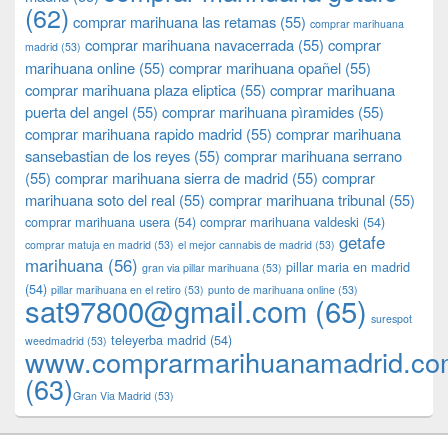
(62)
comprar marihuana las retamas
(55)
comprar marihuana
comprar marihuana navacerrada
(55)
comprar
madrid
(53)
marihuana online
(55)
comprar marihuana opañel
(55)
comprar marihuana plaza eliptica
(55)
comprar marihuana
puerta del angel
(55)
comprar marihuana pìramides
(55)
comprar marihuana rapido madrid
(55)
comprar marihuana
sansebastian de los reyes
(55)
comprar marihuana serrano
(55)
comprar marihuana sierra de madrid
(55)
comprar
marihuana soto del real
(55)
comprar marihuana tribunal
(55)
comprar marihuana usera
(54)
comprar marihuana valdeski
(54)
getafe
comprar matuja en madrid
(53)
el mejor cannabis de madrid
(53)
marihuana
(56)
pillar maria en madrid
gran via pillar marihuana
(53)
(54)
pillar marihuana en el retiro
(53)
punto de marihuana online
(53)
sat97800@gmail.com
(65)
surespot
teleyerba madrid
(54)
weedmadrid
(53)
www.comprarmarihuanamadrid.c
(63)
​​Gran Via Madrid
(53)