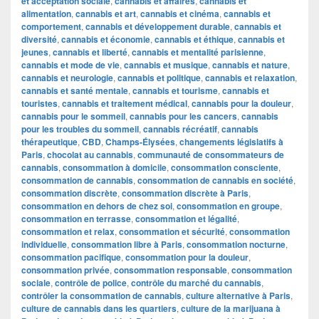
et acceptation sociale
,
cannabis et affaires
,
cannabis et
alimentation
,
cannabis et art
,
cannabis et cinéma
,
cannabis et
comportement
,
cannabis et développement durable
,
cannabis et
diversité
,
cannabis et économie
,
cannabis et éthique
,
cannabis et
jeunes
,
cannabis et liberté
,
cannabis et mentalité parisienne
,
cannabis et mode de vie
,
cannabis et musique
,
cannabis et nature
,
cannabis et neurologie
,
cannabis et politique
,
cannabis et relaxation
,
cannabis et santé mentale
,
cannabis et tourisme
,
cannabis et
touristes
,
cannabis et traitement médical
,
cannabis pour la douleur
,
cannabis pour le sommeil
,
cannabis pour les cancers
,
cannabis
pour les troubles du sommeil
,
cannabis récréatif
,
cannabis
thérapeutique
,
CBD
,
Champs-Élysées
,
changements législatifs à
Paris
,
chocolat au cannabis
,
communauté de consommateurs de
cannabis
,
consommation à domicile
,
consommation consciente
,
consommation de cannabis
,
consommation de cannabis en société
,
consommation discrète
,
consommation discrète à Paris
,
consommation en dehors de chez soi
,
consommation en groupe
,
consommation en terrasse
,
consommation et légalité
,
consommation et relax
,
consommation et sécurité
,
consommation
individuelle
,
consommation libre à Paris
,
consommation nocturne
,
consommation pacifique
,
consommation pour la douleur
,
consommation privée
,
consommation responsable
,
consommation
sociale
,
contrôle de police
,
contrôle du marché du cannabis
,
contrôler la consommation de cannabis
,
culture alternative à Paris
,
culture de cannabis dans les quartiers
,
culture de la marijuana à