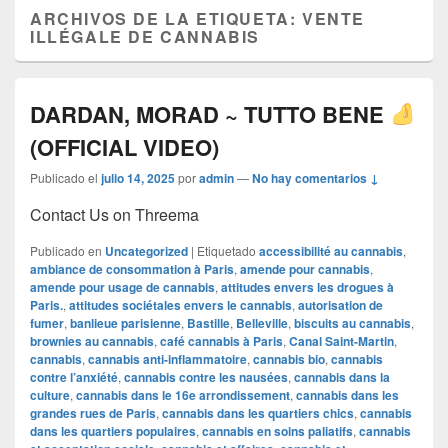
ARCHIVOS DE LA ETIQUETA:
VENTE
ILLÉGALE DE CANNABIS
DARDAN, MORAD ~ TUTTO BENE
(OFFICIAL VIDEO)
Publicado el
julio 14, 2025
por
admin
—
No hay comentarios ↓
Contact Us on Threema
Publicado en
Uncategorized
|
Etiquetado
accessibilité au cannabis
,
ambiance de consommation à Paris
,
amende pour cannabis
,
amende pour usage de cannabis
,
attitudes envers les drogues à
Paris.
,
attitudes sociétales envers le cannabis
,
autorisation de
fumer
,
banlieue parisienne
,
Bastille
,
Belleville
,
biscuits au cannabis
,
brownies au cannabis
,
café cannabis à Paris
,
Canal Saint-Martin
,
cannabis
,
cannabis anti-inflammatoire
,
cannabis bio
,
cannabis
contre l’anxiété
,
cannabis contre les nausées
,
cannabis dans la
culture
,
cannabis dans le 16e arrondissement
,
cannabis dans les
grandes rues de Paris
,
cannabis dans les quartiers chics
,
cannabis
dans les quartiers populaires
,
cannabis en soins paliatifs
,
cannabis