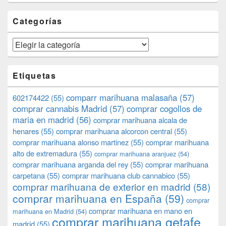
Categorías
Categorías
Etiquetas
comparr marihuana malasaña
(57)
602174422
(55)
comprar cannabis Madrid
(57)
comprar cogollos de
maria en madrid
(56)
comprar marihuana alcala de
henares
(55)
comprar marihuana alcorcon central
(55)
comprar marihuana alonso martinez
(55)
comprar marihuana
alto de extremadura
(55)
comprar marihuana aranjuez
(54)
comprar marihuana arganda del rey
(55)
comprar marihuana
carpetana
(55)
comprar marihuana club cannabico
(55)
comprar marihuana de exterior en madrid
(58)
comprar marihuana en España
(59)
comprar
comprar marihuana en mano en
marihuana en Madrid
(54)
comprar marihuana getafe
madrid
(55)