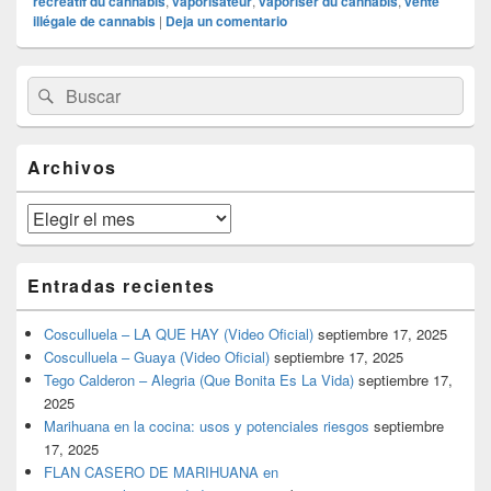
récréatif du cannabis
,
vaporisateur
,
vaporiser du cannabis
,
vente
illégale de cannabis
|
Deja un comentario
El
Buscar
Buscar
área
por:
de
widget
barra
Archivos
lateral
primaria
Archivos
Entradas recientes
Cosculluela – LA QUE HAY (Video Oficial)
septiembre 17, 2025
Cosculluela – Guaya (Video Oficial)
septiembre 17, 2025
Tego Calderon – Alegria (Que Bonita Es La Vida)
septiembre 17,
2025
Marihuana en la cocina: usos y potenciales riesgos
septiembre
17, 2025
FLAN CASERO DE MARIHUANA en