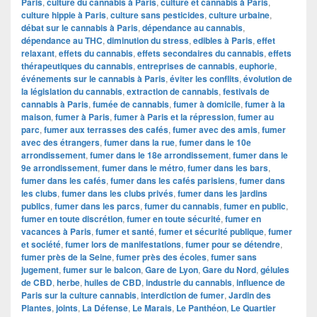
Paris
,
culture du cannabis à Paris
,
culture et cannabis à Paris
,
culture hippie à Paris
,
culture sans pesticides
,
culture urbaine
,
débat sur le cannabis à Paris
,
dépendance au cannabis
,
dépendance au THC
,
diminution du stress
,
edibles à Paris
,
effet
relaxant
,
effets du cannabis
,
effets secondaires du cannabis
,
effets
thérapeutiques du cannabis
,
entreprises de cannabis
,
euphorie
,
événements sur le cannabis à Paris
,
éviter les conflits
,
évolution de
la législation du cannabis
,
extraction de cannabis
,
festivals de
cannabis à Paris
,
fumée de cannabis
,
fumer à domicile
,
fumer à la
maison
,
fumer à Paris
,
fumer à Paris et la répression
,
fumer au
parc
,
fumer aux terrasses des cafés
,
fumer avec des amis
,
fumer
avec des étrangers
,
fumer dans la rue
,
fumer dans le 10e
arrondissement
,
fumer dans le 18e arrondissement
,
fumer dans le
9e arrondissement
,
fumer dans le métro
,
fumer dans les bars
,
fumer dans les cafés
,
fumer dans les cafés parisiens
,
fumer dans
les clubs
,
fumer dans les clubs privés
,
fumer dans les jardins
publics
,
fumer dans les parcs
,
fumer du cannabis
,
fumer en public
,
fumer en toute discrétion
,
fumer en toute sécurité
,
fumer en
vacances à Paris
,
fumer et santé
,
fumer et sécurité publique
,
fumer
et société
,
fumer lors de manifestations
,
fumer pour se détendre
,
fumer près de la Seine
,
fumer près des écoles
,
fumer sans
jugement
,
fumer sur le balcon
,
Gare de Lyon
,
Gare du Nord
,
gélules
de CBD
,
herbe
,
huiles de CBD
,
industrie du cannabis
,
influence de
Paris sur la culture cannabis
,
interdiction de fumer
,
Jardin des
Plantes
,
joints
,
La Défense
,
Le Marais
,
Le Panthéon
,
Le Quartier