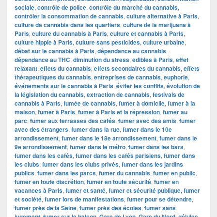
sociale
,
contrôle de police
,
contrôle du marché du cannabis
,
contrôler la consommation de cannabis
,
culture alternative à Paris
,
culture de cannabis dans les quartiers
,
culture de la marijuana à
Paris
,
culture du cannabis à Paris
,
culture et cannabis à Paris
,
culture hippie à Paris
,
culture sans pesticides
,
culture urbaine
,
débat sur le cannabis à Paris
,
dépendance au cannabis
,
dépendance au THC
,
diminution du stress
,
edibles à Paris
,
effet
relaxant
,
effets du cannabis
,
effets secondaires du cannabis
,
effets
thérapeutiques du cannabis
,
entreprises de cannabis
,
euphorie
,
événements sur le cannabis à Paris
,
éviter les conflits
,
évolution de
la législation du cannabis
,
extraction de cannabis
,
festivals de
cannabis à Paris
,
fumée de cannabis
,
fumer à domicile
,
fumer à la
maison
,
fumer à Paris
,
fumer à Paris et la répression
,
fumer au
parc
,
fumer aux terrasses des cafés
,
fumer avec des amis
,
fumer
avec des étrangers
,
fumer dans la rue
,
fumer dans le 10e
arrondissement
,
fumer dans le 18e arrondissement
,
fumer dans le
9e arrondissement
,
fumer dans le métro
,
fumer dans les bars
,
fumer dans les cafés
,
fumer dans les cafés parisiens
,
fumer dans
les clubs
,
fumer dans les clubs privés
,
fumer dans les jardins
publics
,
fumer dans les parcs
,
fumer du cannabis
,
fumer en public
,
fumer en toute discrétion
,
fumer en toute sécurité
,
fumer en
vacances à Paris
,
fumer et santé
,
fumer et sécurité publique
,
fumer
et société
,
fumer lors de manifestations
,
fumer pour se détendre
,
fumer près de la Seine
,
fumer près des écoles
,
fumer sans
jugement
,
fumer sur le balcon
,
Gare de Lyon
,
Gare du Nord
,
gélules