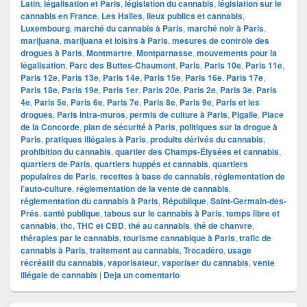
Latin
,
légalisation et Paris
,
législation du cannabis
,
législation sur le
cannabis en France
,
Les Halles
,
lieux publics et cannabis
,
Luxembourg
,
marché du cannabis à Paris
,
marché noir à Paris
,
marijuana
,
marijuana et loisirs à Paris
,
mesures de contrôle des
drogues à Paris
,
Montmartre
,
Montparnasse
,
mouvements pour la
légalisation
,
Parc des Buttes-Chaumont
,
Paris
,
Paris 10e
,
Paris 11e
,
Paris 12e
,
Paris 13e
,
Paris 14e
,
Paris 15e
,
Paris 16e
,
Paris 17e
,
Paris 18e
,
Paris 19e
,
Paris 1er
,
Paris 20e
,
Paris 2e
,
Paris 3e
,
Paris
4e
,
Paris 5e
,
Paris 6e
,
Paris 7e
,
Paris 8e
,
Paris 9e
,
Paris et les
drogues
,
Paris intra-muros
,
permis de culture à Paris
,
Pigalle
,
Place
de la Concorde
,
plan de sécurité à Paris
,
politiques sur la drogue à
Paris
,
pratiques illégales à Paris
,
produits dérivés du cannabis
,
prohibition du cannabis
,
quartier des Champs-Élysées et cannabis
,
quartiers de Paris
,
quartiers huppés et cannabis
,
quartiers
populaires de Paris
,
recettes à base de cannabis
,
réglementation de
l’auto-culture
,
réglementation de la vente de cannabis
,
réglementation du cannabis à Paris
,
République
,
Saint-Germain-des-
Prés
,
santé publique
,
tabous sur le cannabis à Paris
,
temps libre et
cannabis
,
thc
,
THC et CBD
,
thé au cannabis
,
thé de chanvre
,
thérapies par le cannabis
,
tourisme cannabique à Paris
,
trafic de
cannabis à Paris
,
traitement au cannabis
,
Trocadéro
,
usage
récréatif du cannabis
,
vaporisateur
,
vaporiser du cannabis
,
vente
illégale de cannabis
|
Deja un comentario