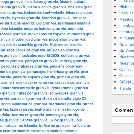
Finaliza
htags gran vía
,
heladerías gran vía
,
historia cultural
Historia
istoria gran vía
,
historia oculta gran vía
,
hostales gran
es en gran vía
,
Iceland darknet website
,
idiomas en gran
Legaliza
an vía
,
joyerías gran vía
,
librerías gran vía
,
limpieza
Metatag
es turísticos madrid
,
lujo gran vía
,
marihuana islandia
,
metatag
dma islandia
,
mejores hoteles gran vía
,
memoria
metatag
rópolis gran vía
,
mexicanos en españa
,
miradores gran
Mi cuen
an vía
,
modernidad gran vía
,
modernismo gran vía
,
No a te
ovilidad sostenible gran vía
,
Mujeres de islandia
,
,
museos cerca de gran vía
,
música en gran vía
,
No Vent
s gran vía
,
musicales madrid 2025
,
noticias gran vía
,
Nuestro
turno gran vía
,
parejas en gran vía
,
parking gran vía
,
Nuestros
,
películas grabadas gran vía
,
pequeña broadway
Opinion 
merías gran vía
,
personajes históricos gran vía
,
plan
Quiene
ran vía
,
plaza de españa gran vía
,
primark gran vía
,
SIGNAL 
 gran vía
,
qué hacer en gran vía
,
rascacielos gran vía
,
estaurantes cerca de gran vía
,
restaurantes gran vía
,
Tienda
p gran vía
,
rutas por gran vía
,
schweppes gran vía
,
an vía
,
series en gran vía
,
Sexo en islandia
,
siglo XX
,
spots publicitarios gran vía
,
starbucks gran vía
,
street
n vía
,
taxis gran vía
,
teatro gran vía
,
teatro lope de
Coment
 rialto
,
teatros en gran vía
,
tecnología gran vía
,
as gran vía
,
tiendas gran vía
,
tiktok gran vía
,
tour
ía
,
trabajar en islandia
,
tráfico en gran vía
,
tráfico gran
o cultural madrid
,
turismo en madrid
,
turismo