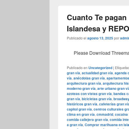
Cuanto Te pagan 
Islandesa y REPO
Publicado el
agosto 13, 2025
por
admi
Please Download Threema Ap
Publicado en
Uncategorized
|
Etiqueta
gran vía
,
actualidad gran vía
,
agenda c
vía
,
anécdotas gran vía
,
apartamentos 
arquitectura gran vía
,
arquitectura his
moderno gran vía
,
arte urbano gran ví
azoteas con vistas gran vía
,
bandas ca
gran vía
,
bicicletas gran vía
,
broadway
históricos gran vía
,
cafeterías gran ví
capitol gran vía
,
centros culturales gr
clima en gran vía
,
cmmadrid
,
cocaina 
comida callejera gran vía
,
comida inte
a gran vía
,
Comprar marihuana en isl