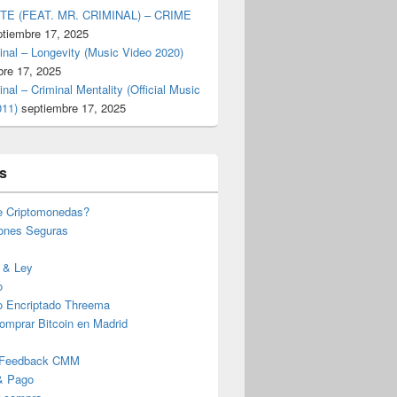
TE (FEAT. MR. CRIMINAL) – CRIME
ptiembre 17, 2025
inal – Longevity (Music Video 2020)
bre 17, 2025
inal – Criminal Mentality (Official Music
011)
septiembre 17, 2025
s
e Criptomonedas?
iones Seguras
 & Ley
o
o Encriptado Threema
omprar Bitcoin en Madrid
 Feedback CMM
& Pago