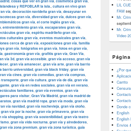
madrid
,
cosas que ver en gran vía
,
cosmética gran vía
,
LIL CUE
Islandesa y REPOBLAR la isla.
,
cultura en vivo gran
FAM
se
ran vía
,
decoración navideña gran vía
,
desayunar en
iscotecas gran vía
,
diversidad gran vía
,
dulces gran vía
,
Mr. Crim
emblemáticos gran vía
,
el corte inglés gran vía
,
septiem
a
,
entretenimiento gran vía
,
escaparates gran vía
,
Mr. Crim
ctáculos gran vía
,
espíritu madrileño gran vía
,
Video 2
tos culturales gran vía
,
eventos musicales gran vía
,
iones cerca de gran vía
,
exposiciones gran vía
,
familia
uys gran vía
,
fotógrafos en gran vía
,
fotos en gran vía
,
ía
,
gastronomía gran vía
,
grafitis gran vía
,
Gran Vía
,
Página
an vía 3d
,
gran vía accesible
,
gran vía acceso
,
gran vía
decer
,
gran vía amanecer
,
gran vía arte
,
gran vía barrio
a barrio universidad
,
gran vía black friday
,
gran vía
¿Por qu
ran vía cines
,
gran vía comedias
,
gran vía compras
,
Aplicac
 transporte
,
gran vía cultura
,
gran vía de día
,
gran vía
Carrito
egante
,
gran vía en redes sociales
,
gran vía en verano
,
Censura
ectáculos familiares
,
gran vía eventos
,
gran vía
Contact
ugares para visitar
,
​​Gran Via Madrid
,
gran vía madrid de
Contact
baratos
,
gran vía madrid ropa
,
gran vía moda
,
gran vía
ran vía navidad
,
gran vía nochevieja
,
gran vía otoño
,
Donde c
,
gran vía por la noche
,
gran vía primavera
,
gran vía
English
n vía shopping
,
gran vía sostenibilidad
,
gran vía teatro
English
urismo
,
gran vía vida nocturna
,
gran vía y alrededores
,
Envios 
gran vía zona premium
,
gran vía zona turística
,
guía