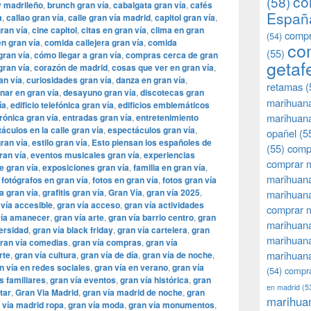
co
(58)
 madrileño
,
brunch gran vía
,
cabalgata gran vía
,
cafés
Españ
a
,
callao gran vía
,
calle gran vía madrid
,
capitol gran vía
,
gran vía
,
cine capitol
,
citas en gran vía
,
clima en gran
compr
(54)
n gran vía
,
comida callejera gran vía
,
comida
co
(55)
gran vía
,
cómo llegar a gran vía
,
compras cerca de gran
getaf
gran vía
,
corazón de madrid
,
cosas que ver en gran vía
,
an vía
,
curiosidades gran vía
,
danza en gran vía
,
retamas
(
nar en gran vía
,
desayuno gran vía
,
discotecas gran
marihuan
ía
,
edificio telefónica gran vía
,
edificios emblemáticos
marihuana
rónica gran vía
,
entradas gran vía
,
entretenimiento
áculos en la calle gran vía
,
espectáculos gran vía
,
opañel
(5
ran vía
,
estilo gran vía
,
Esto piensan los españoles de
(55)
comp
ran vía
,
eventos musicales gran vía
,
experiencias
comprar m
e gran vía
,
exposiciones gran vía
,
familia en gran vía
,
marihuana
,
fotógrafos en gran vía
,
fotos en gran vía
,
fotos gran vía
a gran vía
,
grafitis gran vía
,
Gran Vía
,
gran vía 2025
,
marihuana
 vía accesible
,
gran vía acceso
,
gran vía actividades
comprar 
vía amanecer
,
gran vía arte
,
gran vía barrio centro
,
gran
marihuana
versidad
,
gran vía black friday
,
gran vía cartelera
,
gran
marihuana
ran vía comedias
,
gran vía compras
,
gran vía
marihuana
rte
,
gran vía cultura
,
gran vía de día
,
gran vía de noche
,
n vía en redes sociales
,
gran vía en verano
,
gran vía
(54)
compra
s familiares
,
gran vía eventos
,
gran vía histórica
,
gran
en madrid
(5
tar
,
​​Gran Via Madrid
,
gran vía madrid de noche
,
gran
marihua
 vía madrid ropa
,
gran vía moda
,
gran vía monumentos
,