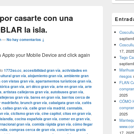
por casarte con una
Entrad
BLAR la isla.
Coscull
septiem
n
—
No hay comentarios ↓
Coscullu
17, 202
pto your Mobile Device and click again
Tego Cal
septiem
Marihuan
do
1772so.cc
,
accesibilidad gran vía
,
actividades en
ultural gran vía
,
alojamiento gran vía
,
ambiente gran
riesgos
con vistas gran vía
,
apartamentos turísticos gran vía
,
FLAN C
tórica gran vía
,
art déco gran vía
,
arte en gran vía
,
arte
comprar
a
,
artistas callejeros gran vía
,
autobuses gran vía
,
2025
llejeras gran vía
,
bares en gran vía
,
barrios cerca de
CÓMO H
 madrileño
,
brunch gran vía
,
cabalgata gran vía
,
cafés
comprar
a
,
callao gran vía
,
calle gran vía madrid
,
cannabis
,
an vía
,
ciclismo gran vía
,
cine capitol
,
citas en gran vía
,
2025
islandia
,
cocina española gran vía
,
comer en gran vía
,
Mantequ
rnacional gran vía
,
comida rápida gran vía
,
cómo llegar
www.com
andia
,
compras cerca de gran vía
,
conciertos gratis
17, 202