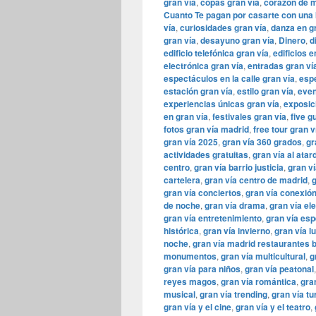
gran vía
,
copas gran vía
,
corazón de 
Cuanto Te pagan por casarte con una 
vía
,
curiosidades gran vía
,
danza en g
gran vía
,
desayuno gran vía
,
Dinero
,
d
edificio telefónica gran vía
,
edificios 
electrónica gran vía
,
entradas gran ví
espectáculos en la calle gran vía
,
espe
estación gran vía
,
estilo gran vía
,
even
experiencias únicas gran vía
,
exposic
en gran vía
,
festivales gran vía
,
five g
fotos gran vía madrid
,
free tour gran v
gran vía 2025
,
gran vía 360 grados
,
gr
actividades gratuitas
,
gran vía al atar
centro
,
gran vía barrio justicia
,
gran ví
cartelera
,
gran vía centro de madrid
,
g
gran vía conciertos
,
gran vía conexión
de noche
,
gran vía drama
,
gran vía el
gran vía entretenimiento
,
gran vía esp
histórica
,
gran vía invierno
,
gran vía l
noche
,
gran vía madrid restaurantes 
monumentos
,
gran vía multicultural
,
g
gran vía para niños
,
gran vía peatonal
reyes magos
,
gran vía romántica
,
gra
musical
,
gran vía trending
,
gran vía t
gran vía y el cine
,
gran vía y el teatro
,