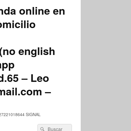
nda online en
micilio
(no english
app
.65 – Leo
mail.com –
 +527221018644 SIGNAL
Buscar
Buscar