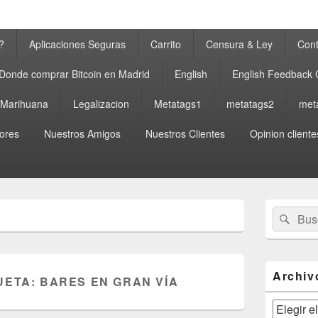
?
Aplicaciones Seguras
Carrito
Censura & Ley
Cont
Donde comprar Bitcoin en Madrid
English
English Feedback
a Marihuana
Legalizacion
Metatags1
metatags2
met
ores
Nuestros Amigos
Nuestros Clientes
Opinion cliente
El
Buscar
Busc
área
por:
de
widget
barra
lateral
Archiv
UETA:
BARES EN GRAN VÍA
primaria
Archivos