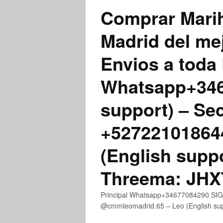
Comprar Marih
Madrid del me
Envios a toda 
Whatsapp+3467
support) – Se
+52722101864
(English supp
Threema: JH
Principal Whatsapp+34677084290 SIGN
@cmmleomadrid.65 – Leo (English s