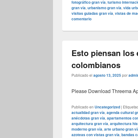
fotográfico gran vía
,
turismo internaci
gran vía
,
urbanismo gran vía
,
vida urb
visitas guiadas gran vía
,
vistas de mad
comentario
Esto piensan los 
colombianos
Publicado el
agosto 13, 2025
por
admi
Please Download Threema Appt
Publicado en
Uncategorized
|
Etiqueta
actualidad gran vía
,
agenda cultural g
anécdotas gran vía
,
apartamentos con
arquitectura gran vía
,
arquitectura his
moderno gran vía
,
arte urbano gran ví
azoteas con vistas gran vía
,
bandas ca