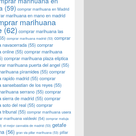
mprar marihuana en
a
(59)
comprar marihuana en Madrid
ar marihuana en mano en madrid
mprar marihuana
e
(62)
comprar marihuana las
55)
comprar
comprar marihuana madrid
(53)
a navacerrada
(55)
comprar
 online
(55)
comprar marihuana
5)
comprar marihuana plaza eliptica
rar marihuana puerta del angel
(55)
arihuana pìramides
(55)
comprar
 rapido madrid
(55)
comprar
 sansebastian de los reyes
(55)
marihuana serrano
(55)
comprar
 sierra de madrid
(55)
comprar
 soto del real
(55)
comprar
 tribunal
(55)
comprar marihuana usera
r marihuana valdeski
(54)
comprar matuja
getafe
3)
el mejor cannabis de madrid
(53)
na
(56)
pillar
gran via pillar marihuana
(53)