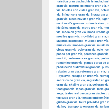
turística gran vía
,
hachis islandia
,
has
gran vía
,
historia de madrid gran vía
,
h
vía
,
hoteles con vistas gran vía
,
hotel
vía
,
influencers gran vía
,
instagram gr
gran vía
,
luces navidad gran vía
,
lugar
mcdonald’s gran vía
,
mdma iceland
,
m
histórica gran vía
,
metro gran vía
,
met
vía
,
moda en gran vía
,
moda urbana gr
móviles gran vía
,
movilidad gran vía
,
m
Mujeres islandesas
,
murales gran vía
musicales famosos gran vía
,
musicale
obras gran vía
,
ocio gran vía
,
ocio noc
paseo por gran vía
,
peatones gran vía
madrid
,
performances gran vía
,
perfu
romántico gran vía
,
planes cerca de g
producción audiovisual gran vía
,
pubs
rebajas gran vía
,
reformas gran vía
,
r
Reykjavik
,
rodajes en gran vía
,
roofto
secretos de gran vía
,
seguridad en gr
gran vía
,
skyline gran vía
,
sol gran vía
food gran vía
,
tapas gran vía
,
tarta gra
vega
,
teatro real cerca gran vía
,
teatro
terrazas gran vía
,
tiendas emblemátic
guiado gran vía
,
tours privados gran v
vía hoy
,
transporte en gran vía
,
turism