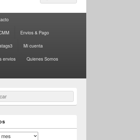
por:
acto
 CMM
Envios & Pago
atags3
Mi cuenta
s envios
Quienes Somos
ar
os