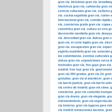
gran vía
,
bicicletas gran vía
,
broadway
históricos gran vía
,
cafeterías gran ví
centros culturales gran vía
,
ciclismo 
vía
,
cocina española gran vía
,
comer e
internacional gran vía
,
comida rápida 
vía
,
conciertos gratis gran vía
,
copas 
cosmética gran vía
,
cultura en vivo gr
decoración navideña gran vía
,
desayu
vía
,
diversidad gran vía
,
dulces gran v
gran vía
,
el corte inglés gran vía
,
elect
gran vía
,
escaparates gran vía
,
espect
espíritu madrileño gran vía
,
estación g
los colombianos
,
eventos culturales g
únicas gran vía
,
exposiciones cerca d
festivales gran vía
,
five guys gran vía
madrid
,
free tour gran vía
,
gastronomí
gran vía 360 grados
,
gran vía 3d
,
gran
gratuitas
,
gran vía al atardecer
,
gran 
vía barrio justicia
,
gran vía barrio uni
vía centro de madrid
,
gran vía cines
,
g
conciertos
,
gran vía conexión transpo
gran vía drama
,
gran vía elegante
,
gra
entretenimiento
,
gran vía espectáculo
vía invierno
,
gran vía lugares para visi
vía madrid restaurantes baratos
,
gran