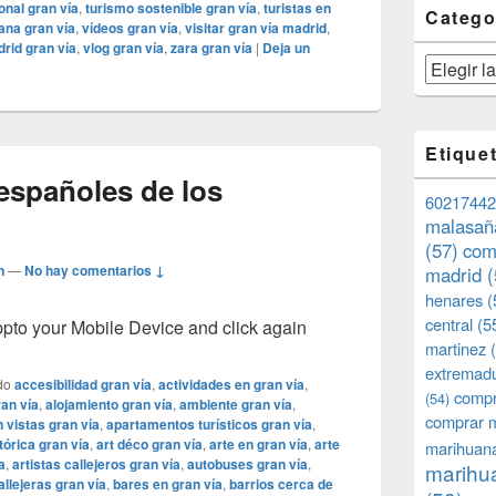
onal gran vía
,
turismo sostenible gran vía
,
turistas en
Catego
ana gran vía
,
vídeos gran vía
,
visitar gran vía madrid
,
rid gran vía
,
vlog gran vía
,
zara gran vía
|
Deja un
Categorías
Etique
españoles de los
60217442
malasañ
(57)
com
n
—
No hay comentarios ↓
madrid
(
henares
(
central
(5
o your Mobile Device and click again
martinez
(
extremad
do
accesibilidad gran vía
,
actividades en gran vía
,
compr
(54)
ran vía
,
alojamiento gran vía
,
ambiente gran vía
,
comprar 
 vistas gran vía
,
apartamentos turísticos gran vía
,
tórica gran vía
,
art déco gran vía
,
arte en gran vía
,
arte
marihuana
a
,
artistas callejeros gran vía
,
autobuses gran vía
,
marihua
llejeras gran vía
,
bares en gran vía
,
barrios cerca de