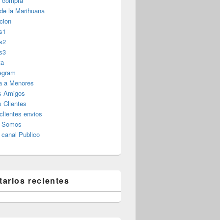
r compra
 de la Marihuana
cion
s1
s2
s3
ta
legram
a a Menores
s Amigos
 Clientes
clientes envios
s Somos
canal Publico
arios recientes