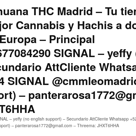
uana THC Madrid – Tu tie
jor Cannabis y Hachis a do
Europa – Principal
7084290 SIGNAL – yeffy 
cundario AttCliente Whats
4 SIGNAL @cmmleomadrid
ort) – panterarosa1772@g
XT6HHA
AL – yeffy (no english support) – Secundario AttCliente Whatsapp
upport) – panterarosa1772@gmail.com – Threema: JHXT6HHA