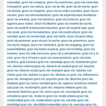
comedias
,
gran vía compras
,
gran vía conciertos
,
gran vía conexión
transporte
,
gran vía cultura
,
gran vía de día
,
gran vía de noche
,
gran
vía drama
,
gran vía elegante
,
gran vía en redes sociales
,
gran vía en
verano
,
gran vía entretenimiento
,
gran vía espectáculos familiares
,
gran vía eventos
,
gran vía histórica
,
gran vía invierno
,
gran vía
lugares para visitar
,
​​Gran Via Madrid
,
gran vía madrid de noche
,
gran vía madrid restaurantes baratos
,
gran vía madrid ropa
,
gran
vía moda
,
gran vía monumentos
,
gran vía multicultural
,
gran vía
navidad
,
gran vía nochevieja
,
gran vía otoño
,
gran vía para niños
,
gran vía peatonal
,
gran vía por la noche
,
gran vía primavera
,
gran
vía reyes magos
,
gran vía romántica
,
gran vía shopping
,
gran vía
sostenibilidad
,
gran vía teatro musical
,
gran vía trending
,
gran vía
turismo
,
gran vía vida nocturna
,
gran vía y alrededores
,
gran vía y el
cine
,
gran vía y el teatro
,
gran vía zona premium
,
gran vía zona
turística
,
guía turística gran vía
,
hashtags gran vía
,
heladerías gran
vía
,
historia cultural gran vía
,
historia de madrid gran vía
,
historia
gran vía
,
historia oculta gran vía
,
hostales gran vía
,
hoteles con
vistas gran vía
,
hoteles en gran vía
,
idiomas en gran vía
,
influencers
gran vía
,
instagram gran vía
,
joyerías gran vía
,
librerías gran vía
,
limpieza gran vía
,
luces navidad gran vía
,
lugares turísticos madrid
,
lujo gran vía
,
mcdonald’s gran vía
,
mejores hoteles gran vía
,
memoria histórica gran vía
,
metro gran vía
,
metrópolis gran vía
,
miradores gran vía
,
moda en gran vía
,
moda urbana gran vía
,
modernidad gran vía
,
modernismo gran vía
,
móviles gran vía
,
movilidad gran vía
,
movilidad sostenible gran vía
,
murales gran vía
,