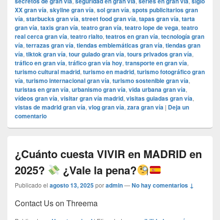
secretos de gran vía
,
seguridad en gran vía
,
series en gran vía
,
siglo
XX gran vía
,
skyline gran vía
,
sol gran vía
,
spots publicitarios gran
vía
,
starbucks gran vía
,
street food gran vía
,
tapas gran vía
,
tarta
gran vía
,
taxis gran vía
,
teatro gran vía
,
teatro lope de vega
,
teatro
real cerca gran vía
,
teatro rialto
,
teatros en gran vía
,
tecnología gran
vía
,
terrazas gran vía
,
tiendas emblemáticas gran vía
,
tiendas gran
vía
,
tiktok gran vía
,
tour guiado gran vía
,
tours privados gran vía
,
tráfico en gran vía
,
tráfico gran vía hoy
,
transporte en gran vía
,
turismo cultural madrid
,
turismo en madrid
,
turismo fotográfico gran
vía
,
turismo internacional gran vía
,
turismo sostenible gran vía
,
turistas en gran vía
,
urbanismo gran vía
,
vida urbana gran vía
,
vídeos gran vía
,
visitar gran vía madrid
,
visitas guiadas gran vía
,
vistas de madrid gran vía
,
vlog gran vía
,
zara gran vía
|
Deja un
comentario
¿Cuánto cuesta VIVIR en MADRID en
2025?
¿Vale la pena?
Publicado el
agosto 13, 2025
por
admin
—
No hay comentarios ↓
Contact Us on Threema