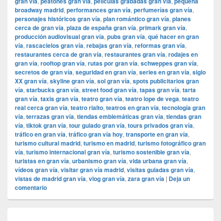
gran vía
,
peatones gran vía
,
películas grabadas gran vía
,
pequeña
broadway madrid
,
performances gran vía
,
perfumerías gran vía
,
personajes históricos gran vía
,
plan romántico gran vía
,
planes
cerca de gran vía
,
plaza de españa gran vía
,
primark gran vía
,
producción audiovisual gran vía
,
pubs gran vía
,
qué hacer en gran
vía
,
rascacielos gran vía
,
rebajas gran vía
,
reformas gran vía
,
restaurantes cerca de gran vía
,
restaurantes gran vía
,
rodajes en
gran vía
,
rooftop gran vía
,
rutas por gran vía
,
schweppes gran vía
,
secretos de gran vía
,
seguridad en gran vía
,
series en gran vía
,
siglo
XX gran vía
,
skyline gran vía
,
sol gran vía
,
spots publicitarios gran
vía
,
starbucks gran vía
,
street food gran vía
,
tapas gran vía
,
tarta
gran vía
,
taxis gran vía
,
teatro gran vía
,
teatro lope de vega
,
teatro
real cerca gran vía
,
teatro rialto
,
teatros en gran vía
,
tecnología gran
vía
,
terrazas gran vía
,
tiendas emblemáticas gran vía
,
tiendas gran
vía
,
tiktok gran vía
,
tour guiado gran vía
,
tours privados gran vía
,
tráfico en gran vía
,
tráfico gran vía hoy
,
transporte en gran vía
,
turismo cultural madrid
,
turismo en madrid
,
turismo fotográfico gran
vía
,
turismo internacional gran vía
,
turismo sostenible gran vía
,
turistas en gran vía
,
urbanismo gran vía
,
vida urbana gran vía
,
vídeos gran vía
,
visitar gran vía madrid
,
visitas guiadas gran vía
,
vistas de madrid gran vía
,
vlog gran vía
,
zara gran vía
|
Deja un
comentario