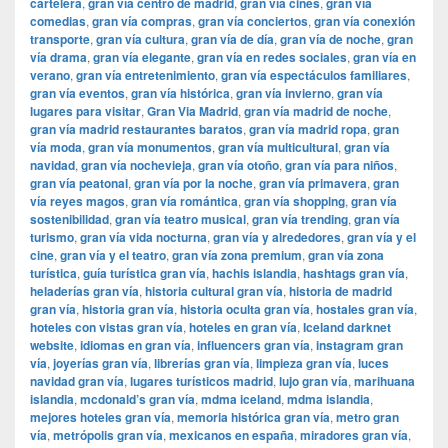
cartelera
,
gran vía centro de madrid
,
gran vía cines
,
gran vía
comedias
,
gran vía compras
,
gran vía conciertos
,
gran vía conexión
transporte
,
gran vía cultura
,
gran vía de día
,
gran vía de noche
,
gran
vía drama
,
gran vía elegante
,
gran vía en redes sociales
,
gran vía en
verano
,
gran vía entretenimiento
,
gran vía espectáculos familiares
,
gran vía eventos
,
gran vía histórica
,
gran vía invierno
,
gran vía
lugares para visitar
,
​​Gran Via Madrid
,
gran vía madrid de noche
,
gran vía madrid restaurantes baratos
,
gran vía madrid ropa
,
gran
vía moda
,
gran vía monumentos
,
gran vía multicultural
,
gran vía
navidad
,
gran vía nochevieja
,
gran vía otoño
,
gran vía para niños
,
gran vía peatonal
,
gran vía por la noche
,
gran vía primavera
,
gran
vía reyes magos
,
gran vía romántica
,
gran vía shopping
,
gran vía
sostenibilidad
,
gran vía teatro musical
,
gran vía trending
,
gran vía
turismo
,
gran vía vida nocturna
,
gran vía y alrededores
,
gran vía y el
cine
,
gran vía y el teatro
,
gran vía zona premium
,
gran vía zona
turística
,
guía turística gran vía
,
hachis islandia
,
hashtags gran vía
,
heladerías gran vía
,
historia cultural gran vía
,
historia de madrid
gran vía
,
historia gran vía
,
historia oculta gran vía
,
hostales gran vía
,
hoteles con vistas gran vía
,
hoteles en gran vía
,
Iceland darknet
website
,
idiomas en gran vía
,
influencers gran vía
,
instagram gran
vía
,
joyerías gran vía
,
librerías gran vía
,
limpieza gran vía
,
luces
navidad gran vía
,
lugares turísticos madrid
,
lujo gran vía
,
marihuana
islandia
,
mcdonald’s gran vía
,
mdma iceland
,
mdma islandia
,
mejores hoteles gran vía
,
memoria histórica gran vía
,
metro gran
vía
,
metrópolis gran vía
,
mexicanos en españa
,
miradores gran vía
,