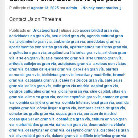
Publicado el
agosto 13, 2025
por
admin
—
No hay comentarios ↓
Contact Us on Threema
Publicado en
Uncategorized
|
Etiquetado
accesibilidad gran vía
,
actividades en gran vía
,
actualidad gran vía
,
agenda cultural gran
vía
,
alojamiento gran vía
,
ambiente gran vía
,
anécdotas gran vía
,
apartamentos con vistas gran vía
,
apartamentos turísticos gran vía
,
arquitectura gran vía
,
arquitectura histórica gran vía
,
art déco gran
vía
,
arte en gran vía
,
arte moderno gran vía
,
arte urbano gran vía
,
artistas callejeros gran vía
,
autobuses gran vía
,
azoteas con vistas
gran vía
,
bandas callejeras gran vía
,
bares en gran vía
,
barrios
cerca de gran vía
,
bicicletas gran vía
,
broadway madrileño
,
brunch
gran vía
,
cabalgata gran vía
,
cafés históricos gran vía
,
cafeterías
gran vía
,
callao gran vía
,
calle gran vía madrid
,
capitol gran vía
,
centros culturales gran vía
,
ciclismo gran vía
,
cine capitol
,
citas en
gran vía
,
clima en gran vía
,
cocina española gran vía
,
comer en gran
vía
,
comida callejera gran vía
,
comida internacional gran vía
,
comida
rápida gran vía
,
cómo llegar a gran vía
,
compras cerca de gran vía
,
conciertos gratis gran vía
,
copas gran vía
,
corazón de madrid
,
cosas que ver en gran vía
,
cosmética gran vía
,
cultura en vivo gran
vía
,
curiosidades gran vía
,
danza en gran vía
,
decoración navideña
gran vía
,
desayunar en gran vía
,
desayuno gran vía
,
discotecas gran
vía
,
diversidad gran vía
,
dulces gran vía
,
edificio telefónica gran vía
,