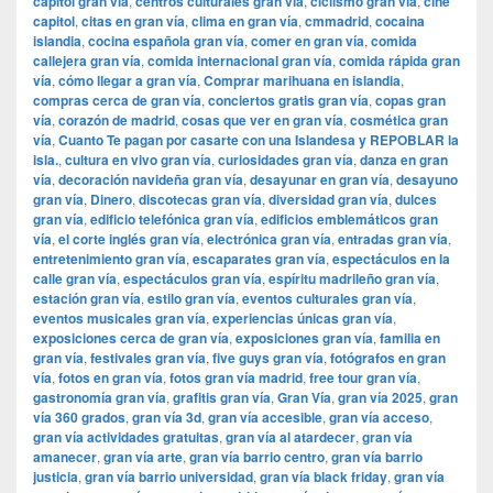
capitol gran vía
,
centros culturales gran vía
,
ciclismo gran vía
,
cine
capitol
,
citas en gran vía
,
clima en gran vía
,
cmmadrid
,
cocaina
islandia
,
cocina española gran vía
,
comer en gran vía
,
comida
callejera gran vía
,
comida internacional gran vía
,
comida rápida gran
vía
,
cómo llegar a gran vía
,
Comprar marihuana en islandia
,
compras cerca de gran vía
,
conciertos gratis gran vía
,
copas gran
vía
,
corazón de madrid
,
cosas que ver en gran vía
,
cosmética gran
vía
,
Cuanto Te pagan por casarte con una Islandesa y REPOBLAR la
isla.
,
cultura en vivo gran vía
,
curiosidades gran vía
,
danza en gran
vía
,
decoración navideña gran vía
,
desayunar en gran vía
,
desayuno
gran vía
,
Dinero
,
discotecas gran vía
,
diversidad gran vía
,
dulces
gran vía
,
edificio telefónica gran vía
,
edificios emblemáticos gran
vía
,
el corte inglés gran vía
,
electrónica gran vía
,
entradas gran vía
,
entretenimiento gran vía
,
escaparates gran vía
,
espectáculos en la
calle gran vía
,
espectáculos gran vía
,
espíritu madrileño gran vía
,
estación gran vía
,
estilo gran vía
,
eventos culturales gran vía
,
eventos musicales gran vía
,
experiencias únicas gran vía
,
exposiciones cerca de gran vía
,
exposiciones gran vía
,
familia en
gran vía
,
festivales gran vía
,
five guys gran vía
,
fotógrafos en gran
vía
,
fotos en gran vía
,
fotos gran vía madrid
,
free tour gran vía
,
gastronomía gran vía
,
grafitis gran vía
,
Gran Vía
,
gran vía 2025
,
gran
vía 360 grados
,
gran vía 3d
,
gran vía accesible
,
gran vía acceso
,
gran vía actividades gratuitas
,
gran vía al atardecer
,
gran vía
amanecer
,
gran vía arte
,
gran vía barrio centro
,
gran vía barrio
justicia
,
gran vía barrio universidad
,
gran vía black friday
,
gran vía