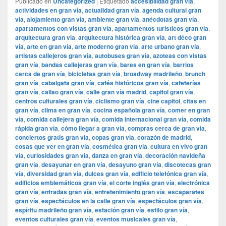
Publicado en
Uncategorized
|
Etiquetado
accesibilidad gran vía
,
actividades en gran vía
,
actualidad gran vía
,
agenda cultural gran
vía
,
alojamiento gran vía
,
ambiente gran vía
,
anécdotas gran vía
,
apartamentos con vistas gran vía
,
apartamentos turísticos gran vía
,
arquitectura gran vía
,
arquitectura histórica gran vía
,
art déco gran
vía
,
arte en gran vía
,
arte moderno gran vía
,
arte urbano gran vía
,
artistas callejeros gran vía
,
autobuses gran vía
,
azoteas con vistas
gran vía
,
bandas callejeras gran vía
,
bares en gran vía
,
barrios
cerca de gran vía
,
bicicletas gran vía
,
broadway madrileño
,
brunch
gran vía
,
cabalgata gran vía
,
cafés históricos gran vía
,
cafeterías
gran vía
,
callao gran vía
,
calle gran vía madrid
,
capitol gran vía
,
centros culturales gran vía
,
ciclismo gran vía
,
cine capitol
,
citas en
gran vía
,
clima en gran vía
,
cocina española gran vía
,
comer en gran
vía
,
comida callejera gran vía
,
comida internacional gran vía
,
comida
rápida gran vía
,
cómo llegar a gran vía
,
compras cerca de gran vía
,
conciertos gratis gran vía
,
copas gran vía
,
corazón de madrid
,
cosas que ver en gran vía
,
cosmética gran vía
,
cultura en vivo gran
vía
,
curiosidades gran vía
,
danza en gran vía
,
decoración navideña
gran vía
,
desayunar en gran vía
,
desayuno gran vía
,
discotecas gran
vía
,
diversidad gran vía
,
dulces gran vía
,
edificio telefónica gran vía
,
edificios emblemáticos gran vía
,
el corte inglés gran vía
,
electrónica
gran vía
,
entradas gran vía
,
entretenimiento gran vía
,
escaparates
gran vía
,
espectáculos en la calle gran vía
,
espectáculos gran vía
,
espíritu madrileño gran vía
,
estación gran vía
,
estilo gran vía
,
eventos culturales gran vía
,
eventos musicales gran vía
,