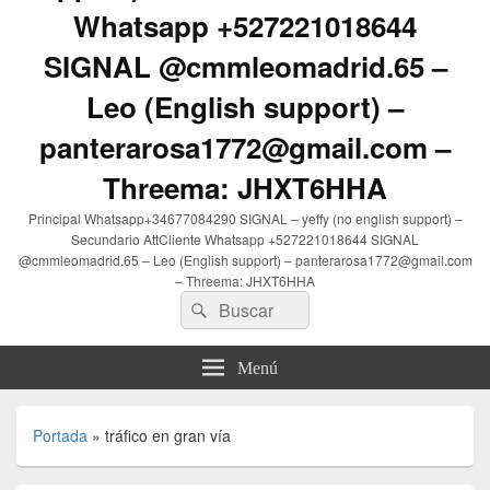
Whatsapp +527221018644
SIGNAL @cmmleomadrid.65 –
Leo (English support) –
panterarosa1772@gmail.com –
Threema: JHXT6HHA
Principal Whatsapp+34677084290 SIGNAL – yeffy (no english support) –
Secundario AttCliente Whatsapp +527221018644 SIGNAL
@cmmleomadrid.65 – Leo (English support) – panterarosa1772@gmail.com
– Threema: JHXT6HHA
Buscar
Buscar
por:
Menú
Portada
»
tráfico en gran vía