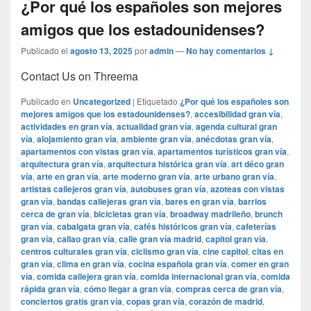
¿Por qué los españoles son mejores
amigos que los estadounidenses?
Publicado el
agosto 13, 2025
por
admin
—
No hay comentarios ↓
Contact Us on Threema
Publicado en
Uncategorized
|
Etiquetado
¿Por qué los españoles son
mejores amigos que los estadounidenses?
,
accesibilidad gran vía
,
actividades en gran vía
,
actualidad gran vía
,
agenda cultural gran
vía
,
alojamiento gran vía
,
ambiente gran vía
,
anécdotas gran vía
,
apartamentos con vistas gran vía
,
apartamentos turísticos gran vía
,
arquitectura gran vía
,
arquitectura histórica gran vía
,
art déco gran
vía
,
arte en gran vía
,
arte moderno gran vía
,
arte urbano gran vía
,
artistas callejeros gran vía
,
autobuses gran vía
,
azoteas con vistas
gran vía
,
bandas callejeras gran vía
,
bares en gran vía
,
barrios
cerca de gran vía
,
bicicletas gran vía
,
broadway madrileño
,
brunch
gran vía
,
cabalgata gran vía
,
cafés históricos gran vía
,
cafeterías
gran vía
,
callao gran vía
,
calle gran vía madrid
,
capitol gran vía
,
centros culturales gran vía
,
ciclismo gran vía
,
cine capitol
,
citas en
gran vía
,
clima en gran vía
,
cocina española gran vía
,
comer en gran
vía
,
comida callejera gran vía
,
comida internacional gran vía
,
comida
rápida gran vía
,
cómo llegar a gran vía
,
compras cerca de gran vía
,
conciertos gratis gran vía
,
copas gran vía
,
corazón de madrid
,