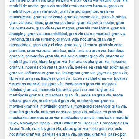
vía invierno
gran vía lugares para visitar
​​Gran Via Madrid
gran vía
madrid de noche
,
gran vía madrid restaurantes baratos
,
gran vía
madrid ropa
,
gran vía moda
,
gran vía monumentos
,
gran vía
multicultural
,
gran vía navidad
,
gran vía nochevieja
,
gran vía otoño
,
gran vía para niños
,
gran vía peatonal
,
gran vía por la noche
,
gran
vía primavera
,
gran vía reyes magos
,
gran vía romántica
,
gran vía
shopping
,
gran vía sostenibilidad
,
gran vía teatro musical
,
gran vía
trending
,
gran vía turismo
,
gran vía vida nocturna
,
gran vía y
alrededores
,
gran vía y el cine
,
gran vía y el teatro
,
gran vía zona
premium
,
gran vía zona turística
,
guía turística gran vía
,
hashtags
gran vía
,
heladerías gran vía
,
historia cultural gran vía
,
historia de
madrid gran vía
,
historia gran vía
,
historia oculta gran vía
,
hostales
gran vía
,
hoteles con vistas gran vía
,
hoteles en gran vía
,
idiomas en
gran vía
,
influencers gran vía
,
instagram gran vía
,
joyerías gran vía
,
librerías gran vía
,
limpieza gran vía
,
luces navidad gran vía
,
lugares
turísticos madrid
,
lujo gran vía
,
mcdonald’s gran vía
,
mejores
hoteles gran vía
,
memoria histórica gran vía
,
metro gran vía
,
metrópolis gran vía
,
miradores gran vía
,
moda en gran vía
,
moda
urbana gran vía
,
modernidad gran vía
,
modernismo gran vía
,
móviles gran vía
,
movilidad gran vía
,
movilidad sostenible gran vía
,
murales gran vía
,
museos cerca de gran vía
,
música en gran vía
,
musicales famosos gran vía
,
musicales gran vía
,
musicales madrid
2025
,
Norway vs Spain – WHO WINS in 10 Real Life Categories? The
Brutal Truth
,
noticias gran vía
,
obras gran vía
,
ocio gran vía
,
ocio
nocturno gran vía
,
parejas en gran vía
,
parking gran vía
,
paseo por