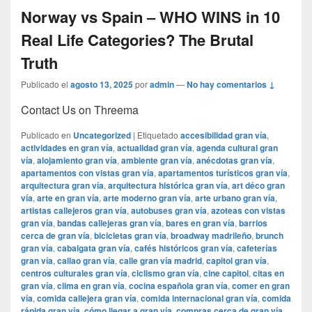
Norway vs Spain – WHO WINS in 10
Real Life Categories? The Brutal
Truth
Publicado el
agosto 13, 2025
por
admin
—
No hay comentarios ↓
Contact Us on Threema
Publicado en
Uncategorized
|
Etiquetado
accesibilidad gran vía
,
actividades en gran vía
,
actualidad gran vía
,
agenda cultural gran
vía
,
alojamiento gran vía
,
ambiente gran vía
,
anécdotas gran vía
,
apartamentos con vistas gran vía
,
apartamentos turísticos gran vía
,
arquitectura gran vía
,
arquitectura histórica gran vía
,
art déco gran
vía
,
arte en gran vía
,
arte moderno gran vía
,
arte urbano gran vía
,
artistas callejeros gran vía
,
autobuses gran vía
,
azoteas con vistas
gran vía
,
bandas callejeras gran vía
,
bares en gran vía
,
barrios
cerca de gran vía
,
bicicletas gran vía
,
broadway madrileño
,
brunch
gran vía
,
cabalgata gran vía
,
cafés históricos gran vía
,
cafeterías
gran vía
,
callao gran vía
,
calle gran vía madrid
,
capitol gran vía
,
centros culturales gran vía
,
ciclismo gran vía
,
cine capitol
,
citas en
gran vía
,
clima en gran vía
,
cocina española gran vía
,
comer en gran
vía
,
comida callejera gran vía
,
comida internacional gran vía
,
comida
rápida gran vía
,
cómo llegar a gran vía
,
compras cerca de gran vía
,