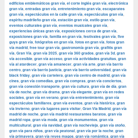
edificios emblemáticos gran vía
,
el corte inglés gran vía
,
electrónica
gran vía
,
entradas gran vía
,
entretenimiento gran vía
,
escaparates
gran vía
,
espectáculos en la calle gran vía
,
espectáculos gran vía
,
espíritu madrileño gran vía
,
estación gran vía
,
estilo gran vía
,
eventos culturales gran vía
,
eventos musicales gran vía
,
experiencias únicas gran vía
,
exposiciones cerca de gran vía
,
exposiciones gran vía
,
familia en gran vía
,
festivales gran vía
,
five
guys gran vía
,
fotógrafos en gran vía
,
fotos en gran vía
,
fotos gran
vía madrid
,
free tour gran vía
,
gastronomía gran vía
,
grafitis gran
vía
,
Gran Vía
,
gran vía 2025
,
gran vía 360 grados
,
gran vía 3d
,
gran
vía accesible
,
gran vía acceso
,
gran vía actividades gratuitas
,
gran
vía al atardecer
,
gran vía amanecer
,
gran vía arte
,
gran vía barrio
centro
,
gran vía barrio justicia
,
gran vía barrio universidad
,
gran vía
black friday
,
gran vía cartelera
,
gran vía centro de madrid
,
gran vía
cines
,
gran vía comedias
,
gran vía compras
,
gran vía conciertos
,
gran vía conexión transporte
,
gran vía cultura
,
gran vía de día
,
gran
vía de noche
,
gran vía drama
,
gran vía elegante
,
gran vía en redes
sociales
,
gran vía en verano
,
gran vía entretenimiento
,
gran vía
espectáculos familiares
,
gran vía eventos
,
gran vía histórica
,
gran
vía invierno
,
gran vía lugares para visitar
,
​​Gran Via Madrid
,
gran vía
madrid de noche
,
gran vía madrid restaurantes baratos
,
gran vía
madrid ropa
,
gran vía moda
,
gran vía monumentos
,
gran vía
multicultural
,
gran vía navidad
,
gran vía nochevieja
,
gran vía otoño
,
gran vía para niños
,
gran vía peatonal
,
gran vía por la noche
,
gran
vía primavera
,
gran vía reyes magos
,
gran vía romántica
,
gran vía