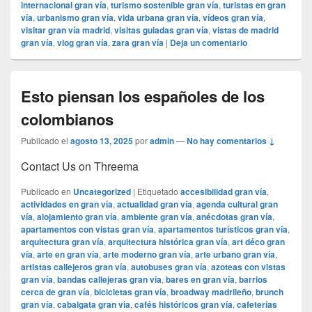
internacional gran vía
,
turismo sostenible gran vía
,
turistas en gran
vía
,
urbanismo gran vía
,
vida urbana gran vía
,
vídeos gran vía
,
visitar gran vía madrid
,
visitas guiadas gran vía
,
vistas de madrid
gran vía
,
vlog gran vía
,
zara gran vía
|
Deja un comentario
Esto piensan los españoles de los
colombianos
Publicado el
agosto 13, 2025
por
admin
—
No hay comentarios ↓
Contact Us on Threema
Publicado en
Uncategorized
|
Etiquetado
accesibilidad gran vía
,
actividades en gran vía
,
actualidad gran vía
,
agenda cultural gran
vía
,
alojamiento gran vía
,
ambiente gran vía
,
anécdotas gran vía
,
apartamentos con vistas gran vía
,
apartamentos turísticos gran vía
,
arquitectura gran vía
,
arquitectura histórica gran vía
,
art déco gran
vía
,
arte en gran vía
,
arte moderno gran vía
,
arte urbano gran vía
,
artistas callejeros gran vía
,
autobuses gran vía
,
azoteas con vistas
gran vía
,
bandas callejeras gran vía
,
bares en gran vía
,
barrios
cerca de gran vía
,
bicicletas gran vía
,
broadway madrileño
,
brunch
gran vía
,
cabalgata gran vía
,
cafés históricos gran vía
,
cafeterías