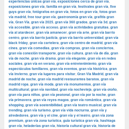
experiencias únicas gran vía
,
exposiciones cerca de gran vía
,
exposiciones gran vía
,
familia en gran vía
,
festivales gran vía
,
five
guys gran vía
,
fotógrafos en gran vía
,
fotos en gran vía
,
fotos gran
vía madrid
,
free tour gran vía
,
gastronomía gran vía
,
grafitis gran
vía
,
Gran Vía
,
gran vía 2025
,
gran vía 360 grados
,
gran vía 3d
,
gran
vía accesible
,
gran vía acceso
,
gran vía actividades gratuitas
,
gran
vía al atardecer
,
gran vía amanecer
,
gran vía arte
,
gran vía barrio
centro
,
gran vía barrio justicia
,
gran vía barrio universidad
,
gran vía
black friday
,
gran vía cartelera
,
gran vía centro de madrid
,
gran vía
cines
,
gran vía comedias
,
gran vía compras
,
gran vía conciertos
,
gran vía conexión transporte
,
gran vía cultura
,
gran vía de día
,
gran
vía de noche
,
gran vía drama
,
gran vía elegante
,
gran vía en redes
sociales
,
gran vía en verano
,
gran vía entretenimiento
,
gran vía
espectáculos familiares
,
gran vía eventos
,
gran vía histórica
,
gran
vía invierno
,
gran vía lugares para visitar
,
​​Gran Via Madrid
,
gran vía
madrid de noche
,
gran vía madrid restaurantes baratos
,
gran vía
madrid ropa
,
gran vía moda
,
gran vía monumentos
,
gran vía
multicultural
,
gran vía navidad
,
gran vía nochevieja
,
gran vía otoño
,
gran vía para niños
,
gran vía peatonal
,
gran vía por la noche
,
gran
vía primavera
,
gran vía reyes magos
,
gran vía romántica
,
gran vía
shopping
,
gran vía sostenibilidad
,
gran vía teatro musical
,
gran vía
trending
,
gran vía turismo
,
gran vía vida nocturna
,
gran vía y
alrededores
,
gran vía y el cine
,
gran vía y el teatro
,
gran vía zona
premium
,
gran vía zona turística
,
guía turística gran vía
,
hashtags
gran vía
,
heladerías gran vía
,
historia cultural gran vía
,
historia de