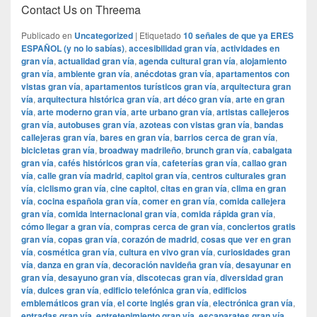
Contact Us on Threema
Publicado en
Uncategorized
|
Etiquetado
10 señales de que ya ERES
ESPAÑOL (y no lo sabías)
,
accesibilidad gran vía
,
actividades en
gran vía
,
actualidad gran vía
,
agenda cultural gran vía
,
alojamiento
gran vía
,
ambiente gran vía
,
anécdotas gran vía
,
apartamentos con
vistas gran vía
,
apartamentos turísticos gran vía
,
arquitectura gran
vía
,
arquitectura histórica gran vía
,
art déco gran vía
,
arte en gran
vía
,
arte moderno gran vía
,
arte urbano gran vía
,
artistas callejeros
gran vía
,
autobuses gran vía
,
azoteas con vistas gran vía
,
bandas
callejeras gran vía
,
bares en gran vía
,
barrios cerca de gran vía
,
bicicletas gran vía
,
broadway madrileño
,
brunch gran vía
,
cabalgata
gran vía
,
cafés históricos gran vía
,
cafeterías gran vía
,
callao gran
vía
,
calle gran vía madrid
,
capitol gran vía
,
centros culturales gran
vía
,
ciclismo gran vía
,
cine capitol
,
citas en gran vía
,
clima en gran
vía
,
cocina española gran vía
,
comer en gran vía
,
comida callejera
gran vía
,
comida internacional gran vía
,
comida rápida gran vía
,
cómo llegar a gran vía
,
compras cerca de gran vía
,
conciertos gratis
gran vía
,
copas gran vía
,
corazón de madrid
,
cosas que ver en gran
vía
,
cosmética gran vía
,
cultura en vivo gran vía
,
curiosidades gran
vía
,
danza en gran vía
,
decoración navideña gran vía
,
desayunar en
gran vía
,
desayuno gran vía
,
discotecas gran vía
,
diversidad gran
vía
,
dulces gran vía
,
edificio telefónica gran vía
,
edificios
emblemáticos gran vía
,
el corte inglés gran vía
,
electrónica gran vía
,
entradas gran vía
,
entretenimiento gran vía
,
escaparates gran vía
,