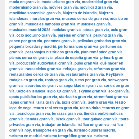
moda en gran vía
,
moda urbana gran vía
,
modernidad gran vía
,
modernismo gran vía
,
móviles gran vía
,
movilidad gran vía
,
movilidad sostenible gran vía
,
Mujeres de islandia
,
Mujeres
islandesas
,
murales gran vía
,
museos cerca de gran vía
,
música en
gran vía
,
musicales famosos gran vía
,
musicales gran vía
,
musicales madrid 2025
,
noticias gran vía
,
obras gran vía
,
ocio gran
vía
,
ocio nocturno gran vía
,
parejas en gran vía
,
parking gran vía
,
paseo por gran vía
,
peatones gran vía
,
películas grabadas gran vía
,
pequeña broadway madrid
,
performances gran vía
,
perfumerías
gran vía
,
personajes históricos gran vía
,
plan romántico gran vía
,
planes cerca de gran vía
,
plaza de españa gran vía
,
primark gran
vía
,
producción audiovisual gran vía
,
pubs gran vía
,
qué hacer en
gran vía
,
rascacielos gran vía
,
rebajas gran vía
,
reformas gran vía
,
restaurantes cerca de gran vía
,
restaurantes gran vía
,
Reykjavik
,
rodajes en gran vía
,
rooftop gran vía
,
rutas por gran vía
,
schweppes
gran vía
,
secretos de gran vía
,
seguridad en gran vía
,
series en gran
vía
,
Sexo en islandia
,
siglo XX gran vía
,
skyline gran vía
,
sol gran vía
,
spots publicitarios gran vía
,
starbucks gran vía
,
street food gran vía
,
tapas gran vía
,
tarta gran vía
,
taxis gran vía
,
teatro gran vía
,
teatro
lope de vega
,
teatro real cerca gran vía
,
teatro rialto
,
teatros en gran
vía
,
tecnología gran vía
,
terrazas gran vía
,
tiendas emblemáticas
gran vía
,
tiendas gran vía
,
tiktok gran vía
,
tour guiado gran vía
,
tours
privados gran vía
,
trabajar en islandia
,
tráfico en gran vía
,
tráfico
gran vía hoy
,
transporte en gran vía
,
turismo cultural madrid
,
turismo en madrid
,
turismo fotográfico gran vía
,
turismo