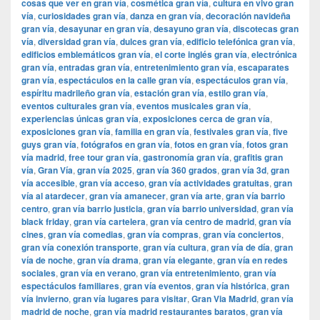
cosas que ver en gran vía
,
cosmética gran vía
,
cultura en vivo gran
vía
,
curiosidades gran vía
,
danza en gran vía
,
decoración navideña
gran vía
,
desayunar en gran vía
,
desayuno gran vía
,
discotecas gran
vía
,
diversidad gran vía
,
dulces gran vía
,
edificio telefónica gran vía
,
edificios emblemáticos gran vía
,
el corte inglés gran vía
,
electrónica
gran vía
,
entradas gran vía
,
entretenimiento gran vía
,
escaparates
gran vía
,
espectáculos en la calle gran vía
,
espectáculos gran vía
,
espíritu madrileño gran vía
,
estación gran vía
,
estilo gran vía
,
eventos culturales gran vía
,
eventos musicales gran vía
,
experiencias únicas gran vía
,
exposiciones cerca de gran vía
,
exposiciones gran vía
,
familia en gran vía
,
festivales gran vía
,
five
guys gran vía
,
fotógrafos en gran vía
,
fotos en gran vía
,
fotos gran
vía madrid
,
free tour gran vía
,
gastronomía gran vía
,
grafitis gran
vía
,
Gran Vía
,
gran vía 2025
,
gran vía 360 grados
,
gran vía 3d
,
gran
vía accesible
,
gran vía acceso
,
gran vía actividades gratuitas
,
gran
vía al atardecer
,
gran vía amanecer
,
gran vía arte
,
gran vía barrio
centro
,
gran vía barrio justicia
,
gran vía barrio universidad
,
gran vía
black friday
,
gran vía cartelera
,
gran vía centro de madrid
,
gran vía
cines
,
gran vía comedias
,
gran vía compras
,
gran vía conciertos
,
gran vía conexión transporte
,
gran vía cultura
,
gran vía de día
,
gran
vía de noche
,
gran vía drama
,
gran vía elegante
,
gran vía en redes
sociales
,
gran vía en verano
,
gran vía entretenimiento
,
gran vía
espectáculos familiares
,
gran vía eventos
,
gran vía histórica
,
gran
vía invierno
,
gran vía lugares para visitar
,
​​Gran Via Madrid
,
gran vía
madrid de noche
,
gran vía madrid restaurantes baratos
,
gran vía