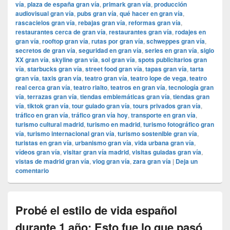
vía
,
plaza de españa gran vía
,
primark gran vía
,
producción
audiovisual gran vía
,
pubs gran vía
,
qué hacer en gran vía
,
rascacielos gran vía
,
rebajas gran vía
,
reformas gran vía
,
restaurantes cerca de gran vía
,
restaurantes gran vía
,
rodajes en
gran vía
,
rooftop gran vía
,
rutas por gran vía
,
schweppes gran vía
,
secretos de gran vía
,
seguridad en gran vía
,
series en gran vía
,
siglo
XX gran vía
,
skyline gran vía
,
sol gran vía
,
spots publicitarios gran
vía
,
starbucks gran vía
,
street food gran vía
,
tapas gran vía
,
tarta
gran vía
,
taxis gran vía
,
teatro gran vía
,
teatro lope de vega
,
teatro
real cerca gran vía
,
teatro rialto
,
teatros en gran vía
,
tecnología gran
vía
,
terrazas gran vía
,
tiendas emblemáticas gran vía
,
tiendas gran
vía
,
tiktok gran vía
,
tour guiado gran vía
,
tours privados gran vía
,
tráfico en gran vía
,
tráfico gran vía hoy
,
transporte en gran vía
,
turismo cultural madrid
,
turismo en madrid
,
turismo fotográfico gran
vía
,
turismo internacional gran vía
,
turismo sostenible gran vía
,
turistas en gran vía
,
urbanismo gran vía
,
vida urbana gran vía
,
vídeos gran vía
,
visitar gran vía madrid
,
visitas guiadas gran vía
,
vistas de madrid gran vía
,
vlog gran vía
,
zara gran vía
|
Deja un
comentario
Probé el estilo de vida español
durante 1 año: Esto fue lo que pasó