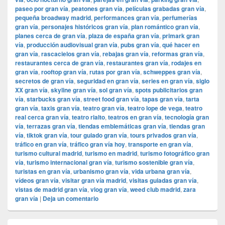
paseo por gran vía
,
peatones gran vía
,
películas grabadas gran vía
,
pequeña broadway madrid
,
performances gran vía
,
perfumerías
gran vía
,
personajes históricos gran vía
,
plan romántico gran vía
,
planes cerca de gran vía
,
plaza de españa gran vía
,
primark gran
vía
,
producción audiovisual gran vía
,
pubs gran vía
,
qué hacer en
gran vía
,
rascacielos gran vía
,
rebajas gran vía
,
reformas gran vía
,
restaurantes cerca de gran vía
,
restaurantes gran vía
,
rodajes en
gran vía
,
rooftop gran vía
,
rutas por gran vía
,
schweppes gran vía
,
secretos de gran vía
,
seguridad en gran vía
,
series en gran vía
,
siglo
XX gran vía
,
skyline gran vía
,
sol gran vía
,
spots publicitarios gran
vía
,
starbucks gran vía
,
street food gran vía
,
tapas gran vía
,
tarta
gran vía
,
taxis gran vía
,
teatro gran vía
,
teatro lope de vega
,
teatro
real cerca gran vía
,
teatro rialto
,
teatros en gran vía
,
tecnología gran
vía
,
terrazas gran vía
,
tiendas emblemáticas gran vía
,
tiendas gran
vía
,
tiktok gran vía
,
tour guiado gran vía
,
tours privados gran vía
,
tráfico en gran vía
,
tráfico gran vía hoy
,
transporte en gran vía
,
turismo cultural madrid
,
turismo en madrid
,
turismo fotográfico gran
vía
,
turismo internacional gran vía
,
turismo sostenible gran vía
,
turistas en gran vía
,
urbanismo gran vía
,
vida urbana gran vía
,
vídeos gran vía
,
visitar gran vía madrid
,
visitas guiadas gran vía
,
vistas de madrid gran vía
,
vlog gran vía
,
weed club madrid
,
zara
gran vía
|
Deja un comentario