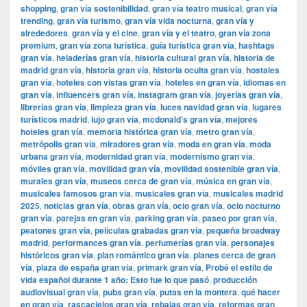
shopping
,
gran vía sostenibilidad
,
gran vía teatro musical
,
gran vía
trending
,
gran vía turismo
,
gran vía vida nocturna
,
gran vía y
alrededores
,
gran vía y el cine
,
gran vía y el teatro
,
gran vía zona
premium
,
gran vía zona turística
,
guía turística gran vía
,
hashtags
gran vía
,
heladerías gran vía
,
historia cultural gran vía
,
historia de
madrid gran vía
,
historia gran vía
,
historia oculta gran vía
,
hostales
gran vía
,
hoteles con vistas gran vía
,
hoteles en gran vía
,
idiomas en
gran vía
,
influencers gran vía
,
instagram gran vía
,
joyerías gran vía
,
librerías gran vía
,
limpieza gran vía
,
luces navidad gran vía
,
lugares
turísticos madrid
,
lujo gran vía
,
mcdonald’s gran vía
,
mejores
hoteles gran vía
,
memoria histórica gran vía
,
metro gran vía
,
metrópolis gran vía
,
miradores gran vía
,
moda en gran vía
,
moda
urbana gran vía
,
modernidad gran vía
,
modernismo gran vía
,
móviles gran vía
,
movilidad gran vía
,
movilidad sostenible gran vía
,
murales gran vía
,
museos cerca de gran vía
,
música en gran vía
,
musicales famosos gran vía
,
musicales gran vía
,
musicales madrid
2025
,
noticias gran vía
,
obras gran vía
,
ocio gran vía
,
ocio nocturno
gran vía
,
parejas en gran vía
,
parking gran vía
,
paseo por gran vía
,
peatones gran vía
,
películas grabadas gran vía
,
pequeña broadway
madrid
,
performances gran vía
,
perfumerías gran vía
,
personajes
históricos gran vía
,
plan romántico gran vía
,
planes cerca de gran
vía
,
plaza de españa gran vía
,
primark gran vía
,
Probé el estilo de
vida español durante 1 año: Esto fue lo que pasó
,
producción
audiovisual gran vía
,
pubs gran vía
,
putas en la montera
,
qué hacer
en gran vía
,
rascacielos gran vía
,
rebajas gran vía
,
reformas gran