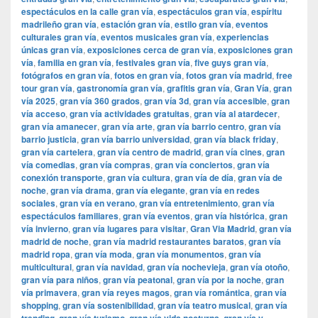
espectáculos en la calle gran vía
,
espectáculos gran vía
,
espíritu
madrileño gran vía
,
estación gran vía
,
estilo gran vía
,
eventos
culturales gran vía
,
eventos musicales gran vía
,
experiencias
únicas gran vía
,
exposiciones cerca de gran vía
,
exposiciones gran
vía
,
familia en gran vía
,
festivales gran vía
,
five guys gran vía
,
fotógrafos en gran vía
,
fotos en gran vía
,
fotos gran vía madrid
,
free
tour gran vía
,
gastronomía gran vía
,
grafitis gran vía
,
Gran Vía
,
gran
vía 2025
,
gran vía 360 grados
,
gran vía 3d
,
gran vía accesible
,
gran
vía acceso
,
gran vía actividades gratuitas
,
gran vía al atardecer
,
gran vía amanecer
,
gran vía arte
,
gran vía barrio centro
,
gran vía
barrio justicia
,
gran vía barrio universidad
,
gran vía black friday
,
gran vía cartelera
,
gran vía centro de madrid
,
gran vía cines
,
gran
vía comedias
,
gran vía compras
,
gran vía conciertos
,
gran vía
conexión transporte
,
gran vía cultura
,
gran vía de día
,
gran vía de
noche
,
gran vía drama
,
gran vía elegante
,
gran vía en redes
sociales
,
gran vía en verano
,
gran vía entretenimiento
,
gran vía
espectáculos familiares
,
gran vía eventos
,
gran vía histórica
,
gran
vía invierno
,
gran vía lugares para visitar
,
​​Gran Via Madrid
,
gran vía
madrid de noche
,
gran vía madrid restaurantes baratos
,
gran vía
madrid ropa
,
gran vía moda
,
gran vía monumentos
,
gran vía
multicultural
,
gran vía navidad
,
gran vía nochevieja
,
gran vía otoño
,
gran vía para niños
,
gran vía peatonal
,
gran vía por la noche
,
gran
vía primavera
,
gran vía reyes magos
,
gran vía romántica
,
gran vía
shopping
,
gran vía sostenibilidad
,
gran vía teatro musical
,
gran vía
,
,
,