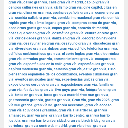
gran vía
,
callao gran vía
,
calle gran vía madrid
,
capitol gran vía
,
centros culturales gran vía
,
ciclismo gran vía
,
cine capitol
,
citas en
gran vía
,
clima en gran vía
,
cocina española gran vía
,
comer en gran
vía
,
comida callejera gran vía
,
comida internacional gran vía
,
comida
rápida gran vía
,
cómo llegar a gran vía
,
compras cerca de gran vía
,
conciertos gratis gran vía
,
copas gran vía
,
corazón de madrid
,
cosas que ver en gran vía
,
cosmética gran vía
,
cultura en vivo gran
vía
,
curiosidades gran vía
,
danza en gran vía
,
decoración navideña
gran vía
,
desayunar en gran vía
,
desayuno gran vía
,
discotecas gran
vía
,
diversidad gran vía
,
dulces gran vía
,
edificio telefónica gran vía
,
edificios emblemáticos gran vía
,
el corte inglés gran vía
,
electrónica
gran vía
,
entradas gran vía
,
entretenimiento gran vía
,
escaparates
gran vía
,
espectáculos en la calle gran vía
,
espectáculos gran vía
,
espíritu madrileño gran vía
,
estación gran vía
,
estilo gran vía
,
Esto
piensan los españoles de los colombianos
,
eventos culturales gran
vía
,
eventos musicales gran vía
,
experiencias únicas gran vía
,
exposiciones cerca de gran vía
,
exposiciones gran vía
,
familia en
gran vía
,
festivales gran vía
,
five guys gran vía
,
fotógrafos en gran
vía
,
fotos en gran vía
,
fotos gran vía madrid
,
free tour gran vía
,
gastronomía gran vía
,
grafitis gran vía
,
Gran Vía
,
gran vía 2025
,
gran
vía 360 grados
,
gran vía 3d
,
gran vía accesible
,
gran vía acceso
,
gran vía actividades gratuitas
,
gran vía al atardecer
,
gran vía
amanecer
,
gran vía arte
,
gran vía barrio centro
,
gran vía barrio
justicia
,
gran vía barrio universidad
,
gran vía black friday
,
gran vía
cartelera
,
gran vía centro de madrid
,
gran vía cines
,
gran vía