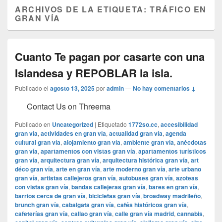
ARCHIVOS DE LA ETIQUETA:
TRÁFICO EN
GRAN VÍA
Cuanto Te pagan por casarte con una
Islandesa y REPOBLAR la isla.
Publicado el
agosto 13, 2025
por
admin
—
No hay comentarios ↓
Contact Us on Threema
Publicado en
Uncategorized
|
Etiquetado
1772so.cc
,
accesibilidad
gran vía
,
actividades en gran vía
,
actualidad gran vía
,
agenda
cultural gran vía
,
alojamiento gran vía
,
ambiente gran vía
,
anécdotas
gran vía
,
apartamentos con vistas gran vía
,
apartamentos turísticos
gran vía
,
arquitectura gran vía
,
arquitectura histórica gran vía
,
art
déco gran vía
,
arte en gran vía
,
arte moderno gran vía
,
arte urbano
gran vía
,
artistas callejeros gran vía
,
autobuses gran vía
,
azoteas
con vistas gran vía
,
bandas callejeras gran vía
,
bares en gran vía
,
barrios cerca de gran vía
,
bicicletas gran vía
,
broadway madrileño
,
brunch gran vía
,
cabalgata gran vía
,
cafés históricos gran vía
,
cafeterías gran vía
,
callao gran vía
,
calle gran vía madrid
,
cannabis
,