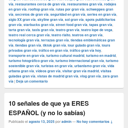
vía
,
restaurantes cerca de gran vía
,
restaurantes gran vía
,
rodajes
en gran vía
,
rooftop gran vía
,
rutas por gran vía
,
schweppes gran
vía
,
secretos de gran vía
,
seguridad en gran vía
,
series en gran vía
,
siglo XX gran vía
,
skyline gran vía
,
sol gran vía
,
spots publicitarios
gran vía
,
starbucks gran vía
,
street food gran vía
,
tapas gran vía
,
tarta gran vía
,
taxis gran vía
,
teatro gran vía
,
teatro lope de vega
,
teatro real cerca gran vía
,
teatro rialto
,
teatros en gran vía
,
tecnología gran vía
,
terrazas gran vía
,
tiendas emblemáticas gran
vía
,
tiendas gran vía
,
tiktok gran vía
,
tour guiado gran vía
,
tours
privados gran vía
,
tráfico en gran vía
,
tráfico gran vía hoy
,
transporte en gran vía
,
turismo cultural madrid
,
turismo en madrid
,
turismo fotográfico gran vía
,
turismo internacional gran vía
,
turismo
sostenible gran vía
,
turistas en gran vía
,
urbanismo gran vía
,
vida
urbana gran vía
,
vídeos gran vía
,
visitar gran vía madrid
,
visitas
guiadas gran vía
,
vistas de madrid gran vía
,
vlog gran vía
,
zara gran
vía
|
Deja un comentario
10 señales de que ya ERES
ESPAÑOL (y no lo sabías)
Publicado el
agosto 13, 2025
por
admin
—
No hay comentarios ↓