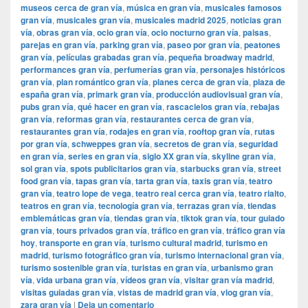
museos cerca de gran vía
,
música en gran vía
,
musicales famosos
gran vía
,
musicales gran vía
,
musicales madrid 2025
,
noticias gran
vía
,
obras gran vía
,
ocio gran vía
,
ocio nocturno gran vía
,
paisas
,
parejas en gran vía
,
parking gran vía
,
paseo por gran vía
,
peatones
gran vía
,
películas grabadas gran vía
,
pequeña broadway madrid
,
performances gran vía
,
perfumerías gran vía
,
personajes históricos
gran vía
,
plan romántico gran vía
,
planes cerca de gran vía
,
plaza de
españa gran vía
,
primark gran vía
,
producción audiovisual gran vía
,
pubs gran vía
,
qué hacer en gran vía
,
rascacielos gran vía
,
rebajas
gran vía
,
reformas gran vía
,
restaurantes cerca de gran vía
,
restaurantes gran vía
,
rodajes en gran vía
,
rooftop gran vía
,
rutas
por gran vía
,
schweppes gran vía
,
secretos de gran vía
,
seguridad
en gran vía
,
series en gran vía
,
siglo XX gran vía
,
skyline gran vía
,
sol gran vía
,
spots publicitarios gran vía
,
starbucks gran vía
,
street
food gran vía
,
tapas gran vía
,
tarta gran vía
,
taxis gran vía
,
teatro
gran vía
,
teatro lope de vega
,
teatro real cerca gran vía
,
teatro rialto
,
teatros en gran vía
,
tecnología gran vía
,
terrazas gran vía
,
tiendas
emblemáticas gran vía
,
tiendas gran vía
,
tiktok gran vía
,
tour guiado
gran vía
,
tours privados gran vía
,
tráfico en gran vía
,
tráfico gran vía
hoy
,
transporte en gran vía
,
turismo cultural madrid
,
turismo en
madrid
,
turismo fotográfico gran vía
,
turismo internacional gran vía
,
turismo sostenible gran vía
,
turistas en gran vía
,
urbanismo gran
vía
,
vida urbana gran vía
,
vídeos gran vía
,
visitar gran vía madrid
,
visitas guiadas gran vía
,
vistas de madrid gran vía
,
vlog gran vía
,
zara gran vía
|
Deja un comentario