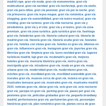
madrid ropa
,
gran vía moda
,
gran vía monumentos
,
gran vía
multicultural
,
gran vía navidad
,
gran vía nochevieja
,
gran vía otoño
,
gran vía para niños
,
gran vía peatonal
,
gran vía por la noche
,
gran
vía primavera
,
gran vía reyes magos
,
gran vía romántica
,
gran vía
shopping
,
gran vía sostenibilidad
,
gran vía teatro musical
,
gran vía
trending
,
gran vía turismo
,
gran vía vida nocturna
,
gran vía y
alrededores
,
gran vía y el cine
,
gran vía y el teatro
,
gran vía zona
premium
,
gran vía zona turística
,
guía turística gran vía
,
hashtags
gran vía
,
heladerías gran vía
,
historia cultural gran vía
,
historia de
madrid gran vía
,
historia gran vía
,
historia oculta gran vía
,
hostales
gran vía
,
hoteles con vistas gran vía
,
hoteles en gran vía
,
idiomas en
gran vía
,
influencers gran vía
,
instagram gran vía
,
joyerías gran vía
,
librerías gran vía
,
limpieza gran vía
,
luces navidad gran vía
,
lugares
turísticos madrid
,
lujo gran vía
,
mcdonald’s gran vía
,
mejores
hoteles gran vía
,
memoria histórica gran vía
,
metro gran vía
,
metrópolis gran vía
,
miradores gran vía
,
moda en gran vía
,
moda
urbana gran vía
,
modernidad gran vía
,
modernismo gran vía
,
móviles gran vía
,
movilidad gran vía
,
movilidad sostenible gran vía
,
murales gran vía
,
museos cerca de gran vía
,
música en gran vía
,
musicales famosos gran vía
,
musicales gran vía
,
musicales madrid
2025
,
noticias gran vía
,
obras gran vía
,
ocio gran vía
,
ocio nocturno
gran vía
,
parejas en gran vía
,
parking gran vía
,
paseo por gran vía
,
peatones gran vía
,
películas grabadas gran vía
,
pequeña broadway
madrid
,
performances gran vía
,
perfumerías gran vía
,
personajes
históricos gran vía
,
plan romántico gran vía
,
planes cerca de gran