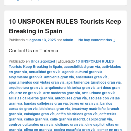
10 UNSPOKEN RULES Tourists Keep
Breaking in Spain
Publicado el
agosto 13, 2025
por
admin
—
No hay comentarios ↓
Contact Us on Threema
Publicado en
Uncategorized
|
Etiquetado
10 UNSPOKEN RULES
Tourists Keep Breaking in Spain
,
accesibilidad gran vía
,
actividades
en gran vía
,
actualidad gran vía
,
agenda cultural gran vía
,
alojamiento gran vía
,
ambiente gran vía
,
anécdotas gran vía
,
apartamentos con vistas gran vía
,
apartamentos turísticos gran vía
,
arquitectura gran vía
,
arquitectura histórica gran vía
,
art déco gran
vía
,
arte en gran vía
,
arte moderno gran vía
,
arte urbano gran vía
,
artistas callejeros gran vía
,
autobuses gran vía
,
azoteas con vistas
gran vía
,
bandas callejeras gran vía
,
bares en gran vía
,
barrios
cerca de gran vía
,
bicicletas gran vía
,
broadway madrileño
,
brunch
gran vía
,
cabalgata gran vía
,
cafés históricos gran vía
,
cafeterías
gran vía
,
callao gran vía
,
calle gran vía madrid
,
capitol gran vía
,
centros culturales gran vía
,
ciclismo gran vía
,
cine capitol
,
citas en
gran vía
,
clima en gran vía
,
cocina española gran vía
,
comer en gran