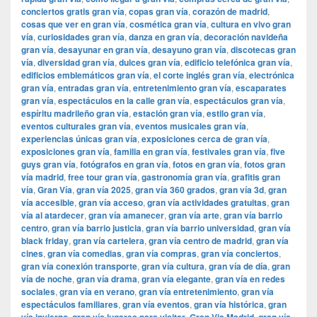
conciertos gratis gran vía
,
copas gran vía
,
corazón de madrid
,
cosas que ver en gran vía
,
cosmética gran vía
,
cultura en vivo gran
vía
,
curiosidades gran vía
,
danza en gran vía
,
decoración navideña
gran vía
,
desayunar en gran vía
,
desayuno gran vía
,
discotecas gran
vía
,
diversidad gran vía
,
dulces gran vía
,
edificio telefónica gran vía
,
edificios emblemáticos gran vía
,
el corte inglés gran vía
,
electrónica
gran vía
,
entradas gran vía
,
entretenimiento gran vía
,
escaparates
gran vía
,
espectáculos en la calle gran vía
,
espectáculos gran vía
,
espíritu madrileño gran vía
,
estación gran vía
,
estilo gran vía
,
eventos culturales gran vía
,
eventos musicales gran vía
,
experiencias únicas gran vía
,
exposiciones cerca de gran vía
,
exposiciones gran vía
,
familia en gran vía
,
festivales gran vía
,
five
guys gran vía
,
fotógrafos en gran vía
,
fotos en gran vía
,
fotos gran
vía madrid
,
free tour gran vía
,
gastronomía gran vía
,
grafitis gran
vía
,
Gran Vía
,
gran vía 2025
,
gran vía 360 grados
,
gran vía 3d
,
gran
vía accesible
,
gran vía acceso
,
gran vía actividades gratuitas
,
gran
vía al atardecer
,
gran vía amanecer
,
gran vía arte
,
gran vía barrio
centro
,
gran vía barrio justicia
,
gran vía barrio universidad
,
gran vía
black friday
,
gran vía cartelera
,
gran vía centro de madrid
,
gran vía
cines
,
gran vía comedias
,
gran vía compras
,
gran vía conciertos
,
gran vía conexión transporte
,
gran vía cultura
,
gran vía de día
,
gran
vía de noche
,
gran vía drama
,
gran vía elegante
,
gran vía en redes
sociales
,
gran vía en verano
,
gran vía entretenimiento
,
gran vía
espectáculos familiares
,
gran vía eventos
,
gran vía histórica
,
gran
,
,
,