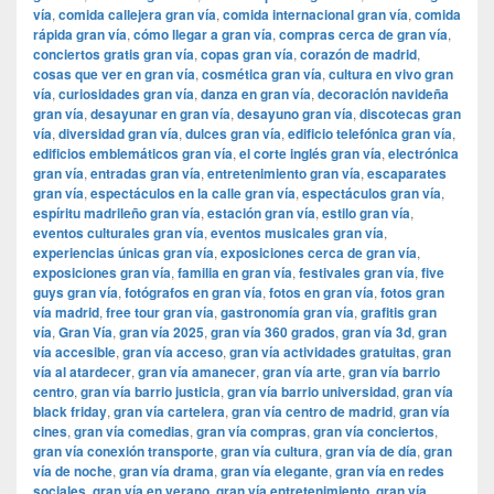
vía
,
comida callejera gran vía
,
comida internacional gran vía
,
comida
rápida gran vía
,
cómo llegar a gran vía
,
compras cerca de gran vía
,
conciertos gratis gran vía
,
copas gran vía
,
corazón de madrid
,
cosas que ver en gran vía
,
cosmética gran vía
,
cultura en vivo gran
vía
,
curiosidades gran vía
,
danza en gran vía
,
decoración navideña
gran vía
,
desayunar en gran vía
,
desayuno gran vía
,
discotecas gran
vía
,
diversidad gran vía
,
dulces gran vía
,
edificio telefónica gran vía
,
edificios emblemáticos gran vía
,
el corte inglés gran vía
,
electrónica
gran vía
,
entradas gran vía
,
entretenimiento gran vía
,
escaparates
gran vía
,
espectáculos en la calle gran vía
,
espectáculos gran vía
,
espíritu madrileño gran vía
,
estación gran vía
,
estilo gran vía
,
eventos culturales gran vía
,
eventos musicales gran vía
,
experiencias únicas gran vía
,
exposiciones cerca de gran vía
,
exposiciones gran vía
,
familia en gran vía
,
festivales gran vía
,
five
guys gran vía
,
fotógrafos en gran vía
,
fotos en gran vía
,
fotos gran
vía madrid
,
free tour gran vía
,
gastronomía gran vía
,
grafitis gran
vía
,
Gran Vía
,
gran vía 2025
,
gran vía 360 grados
,
gran vía 3d
,
gran
vía accesible
,
gran vía acceso
,
gran vía actividades gratuitas
,
gran
vía al atardecer
,
gran vía amanecer
,
gran vía arte
,
gran vía barrio
centro
,
gran vía barrio justicia
,
gran vía barrio universidad
,
gran vía
black friday
,
gran vía cartelera
,
gran vía centro de madrid
,
gran vía
cines
,
gran vía comedias
,
gran vía compras
,
gran vía conciertos
,
gran vía conexión transporte
,
gran vía cultura
,
gran vía de día
,
gran
vía de noche
,
gran vía drama
,
gran vía elegante
,
gran vía en redes
sociales
,
gran vía en verano
,
gran vía entretenimiento
,
gran vía