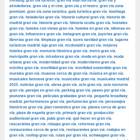
trending
gran vía turismo
gran vía vida nocturna
gran vía y
alrededores
,
gran vía y el cine
,
gran vía y el teatro
,
gran vía zona
premium
,
gran vía zona turística
,
guía turística gran vía
,
hashtags
gran vía
,
heladerías gran vía
,
historia cultural gran vía
,
historia de
madrid gran vía
,
historia gran vía
,
historia oculta gran vía
,
hostales
gran vía
,
hoteles con vistas gran vía
,
hoteles en gran vía
,
idiomas en
gran vía
,
influencers gran vía
,
instagram gran vía
,
joyerías gran vía
,
librerías gran vía
,
limpieza gran vía
,
luces navidad gran vía
,
lugares
turísticos madrid
,
lujo gran vía
,
mcdonald’s gran vía
,
mejores
hoteles gran vía
,
memoria histórica gran vía
,
metro gran vía
,
metrópolis gran vía
,
miradores gran vía
,
moda en gran vía
,
moda
urbana gran vía
,
modernidad gran vía
,
modernismo gran vía
,
móviles gran vía
,
movilidad gran vía
,
movilidad sostenible gran vía
,
murales gran vía
,
museos cerca de gran vía
,
música en gran vía
,
musicales famosos gran vía
,
musicales gran vía
,
musicales madrid
2025
,
noticias gran vía
,
obras gran vía
,
ocio gran vía
,
ocio nocturno
gran vía
,
parejas en gran vía
,
parking gran vía
,
paseo por gran vía
,
peatones gran vía
,
películas grabadas gran vía
,
pequeña broadway
madrid
,
performances gran vía
,
perfumerías gran vía
,
personajes
históricos gran vía
,
plan romántico gran vía
,
planes cerca de gran
vía
,
plaza de españa gran vía
,
primark gran vía
,
producción
audiovisual gran vía
,
pubs gran vía
,
qué hacer en gran vía
,
rascacielos gran vía
,
rebajas gran vía
,
reformas gran vía
,
restaurantes cerca de gran vía
,
restaurantes gran vía
,
rodajes en
gran vía
,
rooftop gran vía
,
rutas por gran vía
,
schweppes gran vía
,