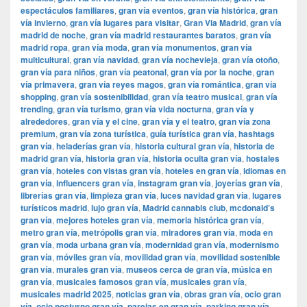
espectáculos familiares
,
gran vía eventos
,
gran vía histórica
,
gran
vía invierno
,
gran vía lugares para visitar
,
​​Gran Via Madrid
,
gran vía
madrid de noche
,
gran vía madrid restaurantes baratos
,
gran vía
madrid ropa
,
gran vía moda
,
gran vía monumentos
,
gran vía
multicultural
,
gran vía navidad
,
gran vía nochevieja
,
gran vía otoño
,
gran vía para niños
,
gran vía peatonal
,
gran vía por la noche
,
gran
vía primavera
,
gran vía reyes magos
,
gran vía romántica
,
gran vía
shopping
,
gran vía sostenibilidad
,
gran vía teatro musical
,
gran vía
trending
,
gran vía turismo
,
gran vía vida nocturna
,
gran vía y
alrededores
,
gran vía y el cine
,
gran vía y el teatro
,
gran vía zona
premium
,
gran vía zona turística
,
guía turística gran vía
,
hashtags
gran vía
,
heladerías gran vía
,
historia cultural gran vía
,
historia de
madrid gran vía
,
historia gran vía
,
historia oculta gran vía
,
hostales
gran vía
,
hoteles con vistas gran vía
,
hoteles en gran vía
,
idiomas en
gran vía
,
influencers gran vía
,
instagram gran vía
,
joyerías gran vía
,
librerías gran vía
,
limpieza gran vía
,
luces navidad gran vía
,
lugares
turísticos madrid
,
lujo gran vía
,
Madrid cannabis club
,
mcdonald’s
gran vía
,
mejores hoteles gran vía
,
memoria histórica gran vía
,
metro gran vía
,
metrópolis gran vía
,
miradores gran vía
,
moda en
gran vía
,
moda urbana gran vía
,
modernidad gran vía
,
modernismo
gran vía
,
móviles gran vía
,
movilidad gran vía
,
movilidad sostenible
gran vía
,
murales gran vía
,
museos cerca de gran vía
,
música en
gran vía
,
musicales famosos gran vía
,
musicales gran vía
,
musicales madrid 2025
,
noticias gran vía
,
obras gran vía
,
ocio gran
vía
,
ocio nocturno gran vía
,
parejas en gran vía
,
parking gran vía
,