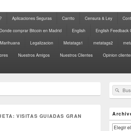
?
Aplicaciones Seguras
Carrito
Censura & Ley
Cont
Donde comprar Bitcoin en Madrid
English
English Feedback
a Marihuana
Legalizacion
Metatags1
metatags2
met
ores
Nuestros Amigos
Nuestros Clientes
Opinion cliente
El
Buscar
Busc
área
por:
de
widget
barra
lateral
Archiv
UETA:
VISITAS GUIADAS GRAN
primaria
Archivos