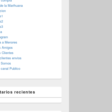
r compra
 de la Marihuana
cion
s1
s2
s3
ta
legram
a a Menores
s Amigos
 Clientes
clientes envios
s Somos
canal Publico
arios recientes