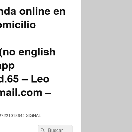
nda online en
micilio
(no english
app
.65 – Leo
mail.com –
 +527221018644 SIGNAL
Buscar
Buscar