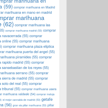
mprar marihuana en
a
(59)
comprar marihuana en Madrid
ar marihuana en mano en madrid
mprar marihuana
e
(62)
comprar marihuana las
55)
comprar
comprar marihuana madrid
(53)
a navacerrada
(55)
comprar
 online
(55)
comprar marihuana
5)
comprar marihuana plaza eliptica
rar marihuana puerta del angel
(55)
arihuana pìramides
(55)
comprar
 rapido madrid
(55)
comprar
 sansebastian de los reyes
(55)
marihuana serrano
(55)
comprar
 sierra de madrid
(55)
comprar
 soto del real
(55)
comprar
 tribunal
(55)
comprar marihuana usera
r marihuana valdeski
(54)
comprar matuja
getafe
3)
el mejor cannabis de madrid
(53)
na
(56)
pillar
gran via pillar marihuana
(53)