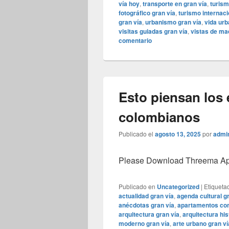
vía hoy
,
transporte en gran vía
,
turism
fotográfico gran vía
,
turismo internaci
gran vía
,
urbanismo gran vía
,
vida urb
visitas guiadas gran vía
,
vistas de mad
comentario
Esto piensan los 
colombianos
Publicado el
agosto 13, 2025
por
admi
Please Download Threema Appt
Publicado en
Uncategorized
|
Etiqueta
actualidad gran vía
,
agenda cultural g
anécdotas gran vía
,
apartamentos con
arquitectura gran vía
,
arquitectura his
moderno gran vía
,
arte urbano gran ví