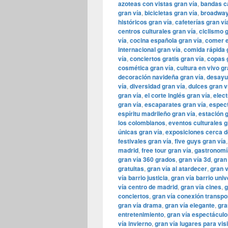
azoteas con vistas gran vía
,
bandas ca
gran vía
,
bicicletas gran vía
,
broadway
históricos gran vía
,
cafeterías gran ví
centros culturales gran vía
,
ciclismo 
vía
,
cocina española gran vía
,
comer e
internacional gran vía
,
comida rápida 
vía
,
conciertos gratis gran vía
,
copas 
cosmética gran vía
,
cultura en vivo gr
decoración navideña gran vía
,
desayu
vía
,
diversidad gran vía
,
dulces gran v
gran vía
,
el corte inglés gran vía
,
elect
gran vía
,
escaparates gran vía
,
espect
espíritu madrileño gran vía
,
estación g
los colombianos
,
eventos culturales g
únicas gran vía
,
exposiciones cerca d
festivales gran vía
,
five guys gran vía
madrid
,
free tour gran vía
,
gastronomí
gran vía 360 grados
,
gran vía 3d
,
gran
gratuitas
,
gran vía al atardecer
,
gran 
vía barrio justicia
,
gran vía barrio uni
vía centro de madrid
,
gran vía cines
,
g
conciertos
,
gran vía conexión transpo
gran vía drama
,
gran vía elegante
,
gra
entretenimiento
,
gran vía espectáculo
vía invierno
,
gran vía lugares para visi