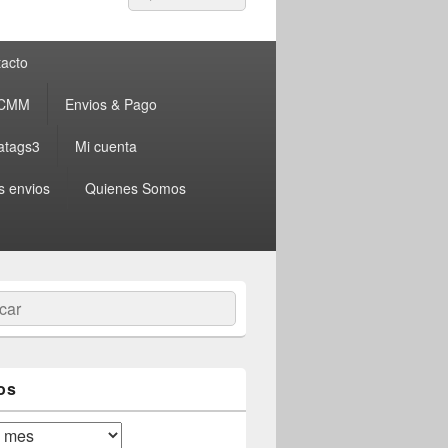
por:
acto
 CMM
Envios & Pago
atags3
Mi cuenta
s envios
Quienes Somos
ar
os