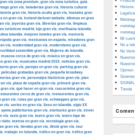
Finaliza
gran vía zona premium
,
gran vía zona turística
,
guía
Historia
htags gran vía
,
heladerías gran vía
,
historia cultural
istoria gran vía
,
historia oculta gran vía
,
hostales gran
Legaliza
es en gran vía
,
Iceland darknet website
,
idiomas en gran
Metatag
an vía
,
joyerías gran vía
,
librerías gran vía
,
limpieza
metatag
es turísticos madrid
,
lujo gran vía
,
marihuana islandia
,
metatag
dma islandia
,
mejores hoteles gran vía
,
memoria
Mi cuen
rópolis gran vía
,
mexicanos en españa
,
miradores gran
No a te
an vía
,
modernidad gran vía
,
modernismo gran vía
,
ovilidad sostenible gran vía
,
Mujeres de islandia
,
No Vent
,
museos cerca de gran vía
,
música en gran vía
,
Nuestro
s gran vía
,
musicales madrid 2025
,
noticias gran vía
,
Nuestros
turno gran vía
,
parejas en gran vía
,
parking gran vía
,
Opinion 
,
películas grabadas gran vía
,
pequeña broadway
Quiene
merías gran vía
,
personajes históricos gran vía
,
plan
SIGNAL 
ran vía
,
plaza de españa gran vía
,
primark gran vía
,
 gran vía
,
qué hacer en gran vía
,
rascacielos gran vía
,
Tienda
estaurantes cerca de gran vía
,
restaurantes gran vía
,
p gran vía
,
rutas por gran vía
,
schweppes gran vía
,
an vía
,
series en gran vía
,
Sexo en islandia
,
siglo XX
,
spots publicitarios gran vía
,
starbucks gran vía
,
street
Coment
n vía
,
taxis gran vía
,
teatro gran vía
,
teatro lope de
 rialto
,
teatros en gran vía
,
tecnología gran vía
,
as gran vía
,
tiendas gran vía
,
tiktok gran vía
,
tour
ía
,
trabajar en islandia
,
tráfico en gran vía
,
tráfico gran