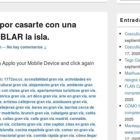
Entrad
por casarte con una
BLAR la isla.
Coscull
septiem
Coscullu
n
—
No hay comentarios ↓
17, 202
Tego Cal
pto your Mobile Device and click again
septiem
Marihuan
do
1772so.cc
,
accesibilidad gran vía
,
actividades en
riesgos
ultural gran vía
,
alojamiento gran vía
,
ambiente gran
FLAN C
con vistas gran vía
,
apartamentos turísticos gran vía
,
comprar
tórica gran vía
,
art déco gran vía
,
arte en gran vía
,
arte
2025
a
,
artistas callejeros gran vía
,
autobuses gran vía
,
CÓMO H
llejeras gran vía
,
bares en gran vía
,
barrios cerca de
comprar
 madrileño
,
brunch gran vía
,
cabalgata gran vía
,
cafés
a
,
callao gran vía
,
calle gran vía madrid
,
cannabis
,
2025
an vía
,
ciclismo gran vía
,
cine capitol
,
citas en gran vía
,
Mantequ
islandia
,
cocina española gran vía
,
comer en gran vía
,
www.com
rnacional gran vía
,
comida rápida gran vía
,
cómo llegar
17, 202