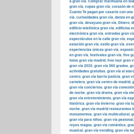
a gran vía
,
Comprar marihuana en isl
gran vía
,
copas gran vía
,
corazón de 
Cuanto Te pagan por casarte con una 
vía
,
curiosidades gran vía
,
danza en g
gran vía
,
desayuno gran vía
,
Dinero
,
d
edificio telefónica gran vía
,
edificios 
electrónica gran vía
,
entradas gran ví
espectáculos en la calle gran vía
,
espe
estación gran vía
,
estilo gran vía
,
even
experiencias únicas gran vía
,
exposic
en gran vía
,
festivales gran vía
,
five g
fotos gran vía madrid
,
free tour gran v
gran vía 2025
,
gran vía 360 grados
,
gr
actividades gratuitas
,
gran vía al atar
centro
,
gran vía barrio justicia
,
gran ví
cartelera
,
gran vía centro de madrid
,
g
gran vía conciertos
,
gran vía conexión
de noche
,
gran vía drama
,
gran vía el
gran vía entretenimiento
,
gran vía esp
histórica
,
gran vía invierno
,
gran vía l
noche
,
gran vía madrid restaurantes 
monumentos
,
gran vía multicultural
,
g
gran vía para niños
,
gran vía peatonal
reyes magos
,
gran vía romántica
,
gra
musical
,
gran vía trending
,
gran vía t