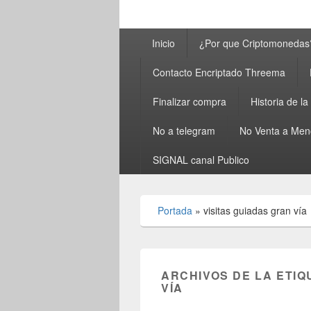
Menú
Inicio
¿Por que Criptomonedas
principal
Contacto Encriptado Threema
Finalizar compra
Historia de l
No a telegram
No Venta a Men
SIGNAL canal Publico
Portada
»
visitas guiadas gran vía
ARCHIVOS DE LA ETIQ
VÍA