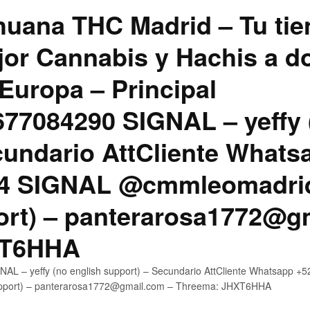
uana THC Madrid – Tu tie
jor Cannabis y Hachis a do
Europa – Principal
7084290 SIGNAL – yeffy 
cundario AttCliente Whats
4 SIGNAL @cmmleomadrid
ort) – panterarosa1772@g
XT6HHA
AL – yeffy (no english support) – Secundario AttCliente Whatsapp
upport) – panterarosa1772@gmail.com – Threema: JHXT6HHA