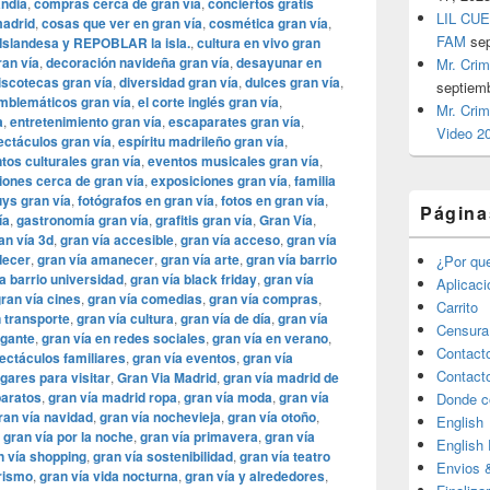
andia
,
compras cerca de gran vía
,
conciertos gratis
LIL CUE
madrid
,
cosas que ver en gran vía
,
cosmética gran vía
,
FAM
se
Islandesa y REPOBLAR la isla.
,
cultura en vivo gran
ran vía
,
decoración navideña gran vía
,
desayunar en
Mr. Crim
iscotecas gran vía
,
diversidad gran vía
,
dulces gran vía
,
septiem
emblemáticos gran vía
,
el corte inglés gran vía
,
Mr. Crim
a
,
entretenimiento gran vía
,
escaparates gran vía
,
Video 2
ctáculos gran vía
,
espíritu madrileño gran vía
,
tos culturales gran vía
,
eventos musicales gran vía
,
iones cerca de gran vía
,
exposiciones gran vía
,
familia
uys gran vía
,
fotógrafos en gran vía
,
fotos en gran vía
,
Página
ía
,
gastronomía gran vía
,
grafitis gran vía
,
Gran Vía
,
an vía 3d
,
gran vía accesible
,
gran vía acceso
,
gran vía
decer
,
gran vía amanecer
,
gran vía arte
,
gran vía barrio
¿Por qu
a barrio universidad
,
gran vía black friday
,
gran vía
Aplicac
ran vía cines
,
gran vía comedias
,
gran vía compras
,
Carrito
 transporte
,
gran vía cultura
,
gran vía de día
,
gran vía
Censura
egante
,
gran vía en redes sociales
,
gran vía en verano
,
Contact
ectáculos familiares
,
gran vía eventos
,
gran vía
Contact
ugares para visitar
,
​​Gran Via Madrid
,
gran vía madrid de
baratos
,
gran vía madrid ropa
,
gran vía moda
,
gran vía
Donde c
ran vía navidad
,
gran vía nochevieja
,
gran vía otoño
,
English
,
gran vía por la noche
,
gran vía primavera
,
gran vía
English
n vía shopping
,
gran vía sostenibilidad
,
gran vía teatro
Envios 
urismo
,
gran vía vida nocturna
,
gran vía y alrededores
,