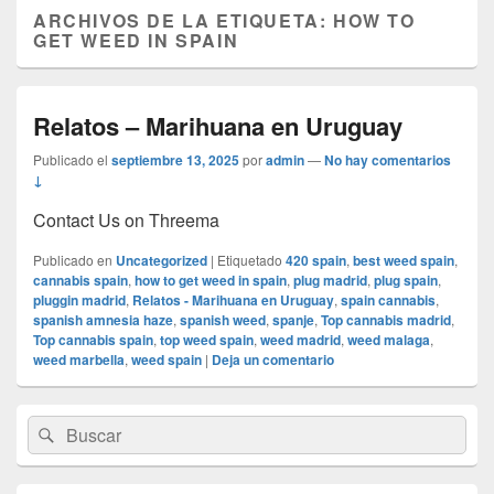
ARCHIVOS DE LA ETIQUETA:
HOW TO
GET WEED IN SPAIN
Relatos – Marihuana en Uruguay
Publicado el
septiembre 13, 2025
por
admin
—
No hay comentarios
↓
Contact Us on Threema
Publicado en
Uncategorized
|
Etiquetado
420 spain
,
best weed spain
,
cannabis spain
,
how to get weed in spain
,
plug madrid
,
plug spain
,
pluggin madrid
,
Relatos - Marihuana en Uruguay
,
spain cannabis
,
spanish amnesia haze
,
spanish weed
,
spanje
,
Top cannabis madrid
,
Top cannabis spain
,
top weed spain
,
weed madrid
,
weed malaga
,
weed marbella
,
weed spain
|
Deja un comentario
El
Buscar
Buscar
área
por:
de
widget
barra