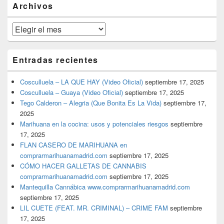
Archivos
lateral
primaria
Archivos
Entradas recientes
Cosculluela – LA QUE HAY (Video Oficial)
septiembre 17, 2025
Cosculluela – Guaya (Video Oficial)
septiembre 17, 2025
Tego Calderon – Alegria (Que Bonita Es La Vida)
septiembre 17,
2025
Marihuana en la cocina: usos y potenciales riesgos
septiembre
17, 2025
FLAN CASERO DE MARIHUANA en
comprarmarihuanamadrid.com
septiembre 17, 2025
CÓMO HACER GALLETAS DE CANNABIS
comprarmarihuanamadrid.com
septiembre 17, 2025
Mantequilla Cannábica www.comprarmarihuanamadrid.com
septiembre 17, 2025
LIL CUETE (FEAT. MR. CRIMINAL) – CRIME FAM
septiembre
17, 2025