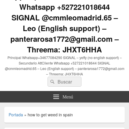
Whatsapp +527221018644
SIGNAL @cmmleomadrid.65 –
Leo (English support) –
panterarosa1772@gmail.com –
Threema: JHXT6HHA
Principal Whatsapp+34677084290 SIGNAL – yeffy (no english support) –
Secundario AttCliente Whatsapp +527221018644 SIGNAL
@cmmleomadrid.65 – Leo (English support) – panterarosa1772@gmail.com
– Threema: JHXT6HHA
Buscar
Buscar
por:
Menú
Portada
»
how to get weed in spain