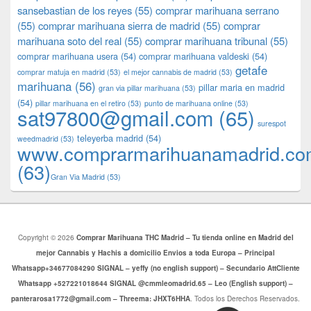
sansebastian de los reyes
(55)
comprar marihuana serrano
(55)
comprar marihuana sierra de madrid
(55)
comprar
marihuana soto del real
(55)
comprar marihuana tribunal
(55)
comprar marihuana usera
(54)
comprar marihuana valdeski
(54)
getafe
comprar matuja en madrid
(53)
el mejor cannabis de madrid
(53)
marihuana
(56)
pillar maria en madrid
gran via pillar marihuana
(53)
(54)
pillar marihuana en el retiro
(53)
punto de marihuana online
(53)
sat97800@gmail.com
(65)
surespot
teleyerba madrid
(54)
weedmadrid
(53)
www.comprarmarihuanamadrid.c
(63)
​​Gran Via Madrid
(53)
Copyright © 2026
Comprar Marihuana THC Madrid – Tu tienda online en Madrid del
mejor Cannabis y Hachis a domicilio Envios a toda Europa – Principal
Whatsapp+34677084290 SIGNAL – yeffy (no english support) – Secundario AttCliente
Whatsapp +527221018644 SIGNAL @cmmleomadrid.65 – Leo (English support) –
panterarosa1772@gmail.com – Threema: JHXT6HHA
. Todos los Derechos Reservados.