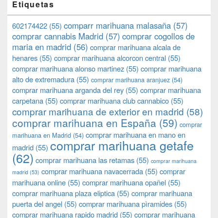
Etiquetas
comparr marihuana malasaña
(57)
602174422
(55)
comprar cannabis Madrid
(57)
comprar cogollos de
maria en madrid
(56)
comprar marihuana alcala de
henares
(55)
comprar marihuana alcorcon central
(55)
comprar marihuana alonso martinez
(55)
comprar marihuana
alto de extremadura
(55)
comprar marihuana aranjuez
(54)
comprar marihuana arganda del rey
(55)
comprar marihuana
carpetana
(55)
comprar marihuana club cannabico
(55)
comprar marihuana de exterior en madrid
(58)
comprar marihuana en España
(59)
comprar
comprar marihuana en mano en
marihuana en Madrid
(54)
comprar marihuana getafe
madrid
(55)
(62)
comprar marihuana las retamas
(55)
comprar marihuana
comprar marihuana navacerrada
(55)
comprar
madrid
(53)
marihuana online
(55)
comprar marihuana opañel
(55)
comprar marihuana plaza eliptica
(55)
comprar marihuana
puerta del angel
(55)
comprar marihuana pìramides
(55)
comprar marihuana rapido madrid
(55)
comprar marihuana