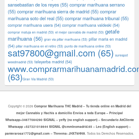
sansebastian de los reyes
(55)
comprar marihuana serrano
(55)
comprar marihuana sierra de madrid
(55)
comprar
marihuana soto del real
(55)
comprar marihuana tribunal
(55)
comprar marihuana usera
(54)
comprar marihuana valdeski
(54)
getafe
comprar matuja en madrid
(53)
el mejor cannabis de madrid
(53)
marihuana
(56)
pillar maria en madrid
gran via pillar marihuana
(53)
(54)
pillar marihuana en el retiro
(53)
punto de marihuana online
(53)
sat97800@gmail.com
(65)
surespot
teleyerba madrid
(54)
weedmadrid
(53)
www.comprarmarihuanamadrid.c
(63)
​​Gran Via Madrid
(53)
Copyright © 2026
Comprar Marihuana THC Madrid – Tu tienda online en Madrid del
mejor Cannabis y Hachis a domicilio Envios a toda Europa – Principal
Whatsapp+34677084290 SIGNAL – yeffy (no english support) – Secundario AttCliente
Whatsapp +527221018644 SIGNAL @cmmleomadrid.65 – Leo (English support) –
panterarosa1772@gmail.com – Threema: JHXT6HHA
. Todos los Derechos Reservados.