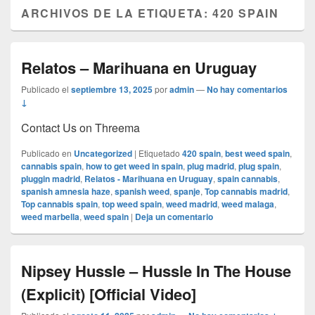
ARCHIVOS DE LA ETIQUETA:
420 SPAIN
Relatos – Marihuana en Uruguay
Publicado el
septiembre 13, 2025
por
admin
—
No hay comentarios
↓
Contact Us on Threema
Publicado en
Uncategorized
|
Etiquetado
420 spain
,
best weed spain
,
cannabis spain
,
how to get weed in spain
,
plug madrid
,
plug spain
,
pluggin madrid
,
Relatos - Marihuana en Uruguay
,
spain cannabis
,
spanish amnesia haze
,
spanish weed
,
spanje
,
Top cannabis madrid
,
Top cannabis spain
,
top weed spain
,
weed madrid
,
weed malaga
,
weed marbella
,
weed spain
|
Deja un comentario
Nipsey Hussle – Hussle In The House
(Explicit) [Official Video]