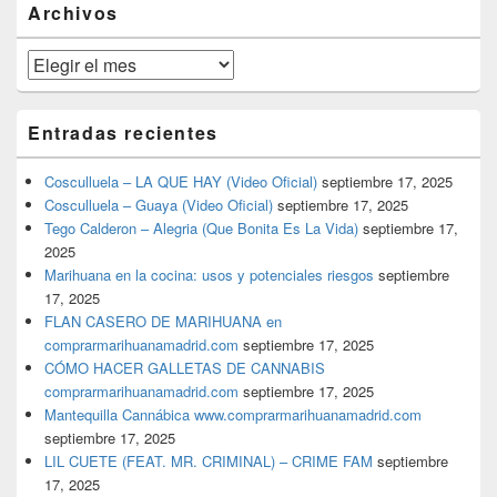
Archivos
lateral
primaria
Archivos
Entradas recientes
Cosculluela – LA QUE HAY (Video Oficial)
septiembre 17, 2025
Cosculluela – Guaya (Video Oficial)
septiembre 17, 2025
Tego Calderon – Alegria (Que Bonita Es La Vida)
septiembre 17,
2025
Marihuana en la cocina: usos y potenciales riesgos
septiembre
17, 2025
FLAN CASERO DE MARIHUANA en
comprarmarihuanamadrid.com
septiembre 17, 2025
CÓMO HACER GALLETAS DE CANNABIS
comprarmarihuanamadrid.com
septiembre 17, 2025
Mantequilla Cannábica www.comprarmarihuanamadrid.com
septiembre 17, 2025
LIL CUETE (FEAT. MR. CRIMINAL) – CRIME FAM
septiembre
17, 2025