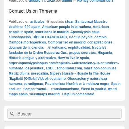
Publicado el
agosto 11, 2025
por
admin
—
No hay comentarios ↓
Contact Us on Threema
Publicado en
articulos
|
Etiquetado
(Juan Santacruz) Maestro
ocultista
,
420 spain
,
American people in barcelona
,
American
people in spain
,
americans in madrid
,
Apocalypsis opus
,
autosanación
,
BÍPEDO RASURADO
,
Cactus peyote
,
cambio
,
Campos morfogénicos
,
Comprar lsd en madrid
,
conspiraciones
,
dogmas de la ciencia…
,
el vaticano
,
espiritualidad
,
fractales
,
fundador de la Orden Rosacruz Om.
,
grupos secretos
,
Hispania
,
Historia antigua y alternativa
,
How to live in spain
,
https://apocalypsisopus.com/capitulo-3-ofuscacion-y-la-naturaleza-
humana/
,
los jesuitas.
,
LSD
,
Lsdhoffman.com
,
marathon continues
,
Matriz divina
,
mescalina
,
Nipsey Hussle - Hussle In The House
(Explicit) [Official Video]
,
ocultismo
,
Ofuscacion y naturaleza
humana
,
paradigmas
,
Revisionista histórico: la nobleza negra
,
Spain
and usa
,
tiempo fractal…
,
transhumanismo
,
Weed in madrid
,
weed
maps spain
,
weedmaps madrid
|
Deja un comentario
El
Buscar
Buscar
área
por:
de
widget
barra