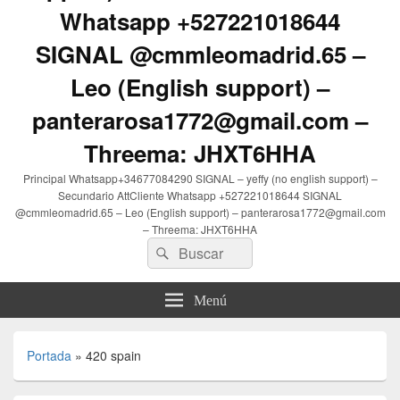
Whatsapp +527221018644
SIGNAL @cmmleomadrid.65 –
Leo (English support) –
panterarosa1772@gmail.com –
Threema: JHXT6HHA
Principal Whatsapp+34677084290 SIGNAL – yeffy (no english support) –
Secundario AttCliente Whatsapp +527221018644 SIGNAL
@cmmleomadrid.65 – Leo (English support) – panterarosa1772@gmail.com
– Threema: JHXT6HHA
Buscar
Buscar
por:
Menú
Portada
»
420 spain