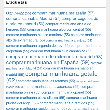
Etiquetas
comparr marihuana malasaña
(57)
602174422
(55)
comprar cannabis Madrid
(57)
comprar cogollos de
maria en madrid
(56)
comprar marihuana alcala de
henares
(55)
comprar marihuana alcorcon central
(55)
comprar marihuana alonso martinez
(55)
comprar marihuana
alto de extremadura
(55)
comprar marihuana aranjuez
(54)
comprar marihuana arganda del rey
(55)
comprar marihuana
carpetana
(55)
comprar marihuana club cannabico
(55)
comprar marihuana de exterior en madrid
(58)
comprar marihuana en España
(59)
comprar
comprar marihuana en mano en
marihuana en Madrid
(54)
comprar marihuana getafe
madrid
(55)
(62)
comprar marihuana las retamas
(55)
comprar marihuana
comprar marihuana navacerrada
(55)
comprar
madrid
(53)
marihuana online
(55)
comprar marihuana opañel
(55)
comprar marihuana plaza eliptica
(55)
comprar marihuana
puerta del angel
(55)
comprar marihuana pìramides
(55)
comprar marihuana rapido madrid
(55)
comprar marihuana