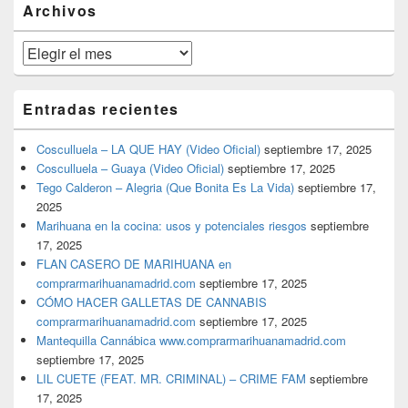
Archivos
lateral
primaria
Archivos
Entradas recientes
Cosculluela – LA QUE HAY (Video Oficial)
septiembre 17, 2025
Cosculluela – Guaya (Video Oficial)
septiembre 17, 2025
Tego Calderon – Alegria (Que Bonita Es La Vida)
septiembre 17,
2025
Marihuana en la cocina: usos y potenciales riesgos
septiembre
17, 2025
FLAN CASERO DE MARIHUANA en
comprarmarihuanamadrid.com
septiembre 17, 2025
CÓMO HACER GALLETAS DE CANNABIS
comprarmarihuanamadrid.com
septiembre 17, 2025
Mantequilla Cannábica www.comprarmarihuanamadrid.com
septiembre 17, 2025
LIL CUETE (FEAT. MR. CRIMINAL) – CRIME FAM
septiembre
17, 2025