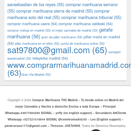
sansebastian de los reyes
(55)
comprar marihuana serrano
(55)
comprar marihuana sierra de madrid
(55)
comprar
marihuana soto del real
(55)
comprar marihuana tribunal
(55)
comprar marihuana usera
(54)
comprar marihuana valdeski
(54)
getafe
comprar matuja en madrid
(53)
el mejor cannabis de madrid
(53)
marihuana
(56)
pillar maria en madrid
gran via pillar marihuana
(53)
(54)
pillar marihuana en el retiro
(53)
punto de marihuana online
(53)
sat97800@gmail.com
(65)
surespot
teleyerba madrid
(54)
weedmadrid
(53)
www.comprarmarihuanamadrid.c
(63)
​​Gran Via Madrid
(53)
Copyright © 2026
Comprar Marihuana THC Madrid – Tu tienda online en Madrid del
mejor Cannabis y Hachis a domicilio Envios a toda Europa – Principal
Whatsapp+34677084290 SIGNAL – yeffy (no english support) – Secundario AttCliente
Whatsapp +527221018644 SIGNAL @cmmleomadrid.65 – Leo (English support) –
panterarosa1772@gmail.com – Threema: JHXT6HHA
. Todos los Derechos Reservados.