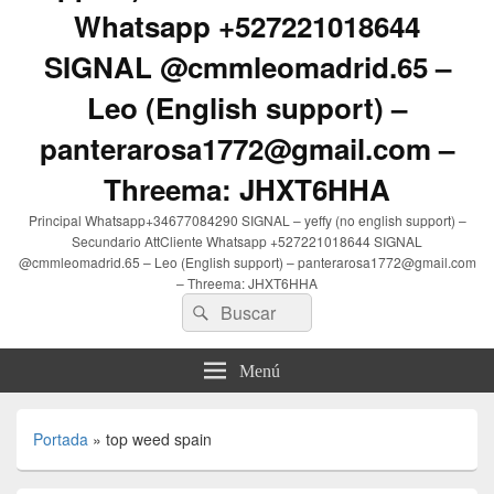
Whatsapp +527221018644
SIGNAL @cmmleomadrid.65 –
Leo (English support) –
panterarosa1772@gmail.com –
Threema: JHXT6HHA
Principal Whatsapp+34677084290 SIGNAL – yeffy (no english support) –
Secundario AttCliente Whatsapp +527221018644 SIGNAL
@cmmleomadrid.65 – Leo (English support) – panterarosa1772@gmail.com
– Threema: JHXT6HHA
Buscar
Buscar
por:
Menú
Portada
»
top weed spain