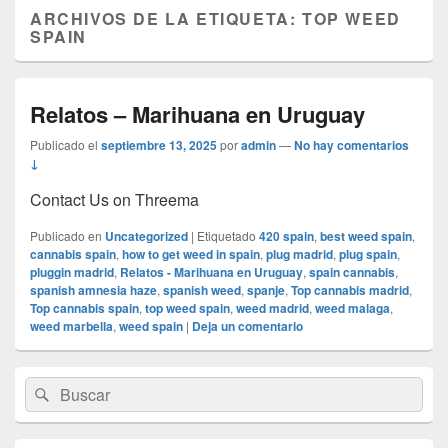
ARCHIVOS DE LA ETIQUETA:
TOP WEED
SPAIN
Relatos – Marihuana en Uruguay
Publicado el
septiembre 13, 2025
por
admin
—
No hay comentarios
↓
Contact Us on Threema
Publicado en
Uncategorized
|
Etiquetado
420 spain
,
best weed spain
,
cannabis spain
,
how to get weed in spain
,
plug madrid
,
plug spain
,
pluggin madrid
,
Relatos - Marihuana en Uruguay
,
spain cannabis
,
spanish amnesia haze
,
spanish weed
,
spanje
,
Top cannabis madrid
,
Top cannabis spain
,
top weed spain
,
weed madrid
,
weed malaga
,
weed marbella
,
weed spain
|
Deja un comentario
El
Buscar
Buscar
área
por:
de
widget
barra