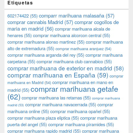
Etiquetas
comparr marihuana malasaña
(57)
602174422
(55)
comprar cannabis Madrid
(57)
comprar cogollos de
maria en madrid
(56)
comprar marihuana alcala de
henares
(55)
comprar marihuana alcorcon central
(55)
comprar marihuana alonso martinez
(55)
comprar marihuana
alto de extremadura
(55)
comprar marihuana aranjuez
(54)
comprar marihuana arganda del rey
(55)
comprar marihuana
carpetana
(55)
comprar marihuana club cannabico
(55)
comprar marihuana de exterior en madrid
(58)
comprar marihuana en España
(59)
comprar
comprar marihuana en mano en
marihuana en Madrid
(54)
comprar marihuana getafe
madrid
(55)
(62)
comprar marihuana las retamas
(55)
comprar marihuana
comprar marihuana navacerrada
(55)
comprar
madrid
(53)
marihuana online
(55)
comprar marihuana opañel
(55)
comprar marihuana plaza eliptica
(55)
comprar marihuana
puerta del angel
(55)
comprar marihuana pìramides
(55)
comprar marihuana rapido madrid
(55)
comprar marihuana