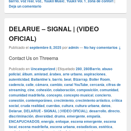
barrio
,
voz real
,
voz.
,
Yuukii Music
,
Yuukii Vol. 1
,
zona de confort
|
Deja un comentario
DELARUE – SIGNAL | (VIDEO
OFICIAL)
Publicado el
septiembre 8, 2025
por
admin
—
No hay comentarios ↓
Contact Us on Threema
Publicado en
Uncategorized
|
Etiquetado
280
,
280Barrio
,
abuso
policial
,
álbum
,
amistad
,
árabes
,
arte urbano
,
aspiraciones
,
autenticidad
,
Ballantine’s
,
barrio
,
beat
,
Bizarrap
,
Boiler Room
,
cadencia
,
calle
,
cámara
,
cambio
,
canal YouTube
,
cercanía
,
cifras de
streaming
,
cine
,
cohesión
,
colaboración
,
composición
,
comunidad
,
comunidad madrileña
,
concepto
,
concepto musical
,
concierto
,
conexión
,
contemporáneo
,
crecimiento
,
crecimiento artístico
,
crítica
social
,
cruda realidad
,
cuerdas
,
cultura
,
cultura urbana
,
datos
,
Delarue
,
DELARUE - SIGNAL | (VIDEO OFICIAL)
,
desarrollo
,
directo
,
discriminación
,
diversidad
,
drums
,
emergente
,
empatía
,
ENCAPUCHADOS
,
energía
,
enfoque
,
escena emergente
,
escena
local
,
escena madrileña
,
escena urbana
,
estadísticas
,
estética
,