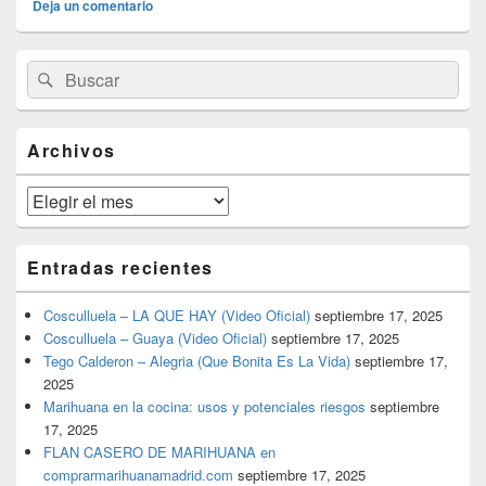
Deja un comentario
El
Buscar
Buscar
área
por:
de
widget
barra
Archivos
lateral
primaria
Archivos
Entradas recientes
Cosculluela – LA QUE HAY (Video Oficial)
septiembre 17, 2025
Cosculluela – Guaya (Video Oficial)
septiembre 17, 2025
Tego Calderon – Alegria (Que Bonita Es La Vida)
septiembre 17,
2025
Marihuana en la cocina: usos y potenciales riesgos
septiembre
17, 2025
FLAN CASERO DE MARIHUANA en
comprarmarihuanamadrid.com
septiembre 17, 2025