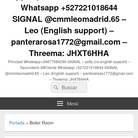
Whatsapp +527221018644
SIGNAL @cmmleomadrid.65 –
Leo (English support) –
panterarosa1772@gmail.com –
Threema: JHXT6HHA
Principal Whatsapp+34677084290 SIGNAL – yeffy (no english support) –
Secundario AttCliente Whatsapp +527221018644 SIGNAL
@cmmleomadrid.65 – Leo (English support) – panterarosa1772@gmail.com
– Threema: JHXT6HHA
Buscar
Buscar
por:
Menú
Portada
»
Boiler Room