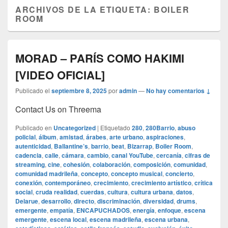
ARCHIVOS DE LA ETIQUETA:
BOILER
ROOM
MORAD – PARÍS COMO HAKIMI
[VIDEO OFICIAL]
Publicado el
septiembre 8, 2025
por
admin
—
No hay comentarios ↓
Contact Us on Threema
Publicado en
Uncategorized
|
Etiquetado
280
,
280Barrio
,
abuso
policial
,
álbum
,
amistad
,
árabes
,
arte urbano
,
aspiraciones
,
autenticidad
,
Ballantine’s
,
barrio
,
beat
,
Bizarrap
,
Boiler Room
,
cadencia
,
calle
,
cámara
,
cambio
,
canal YouTube
,
cercanía
,
cifras de
streaming
,
cine
,
cohesión
,
colaboración
,
composición
,
comunidad
,
comunidad madrileña
,
concepto
,
concepto musical
,
concierto
,
conexión
,
contemporáneo
,
crecimiento
,
crecimiento artístico
,
crítica
social
,
cruda realidad
,
cuerdas
,
cultura
,
cultura urbana
,
datos
,
Delarue
,
desarrollo
,
directo
,
discriminación
,
diversidad
,
drums
,
emergente
,
empatía
,
ENCAPUCHADOS
,
energía
,
enfoque
,
escena
emergente
,
escena local
,
escena madrileña
,
escena urbana
,