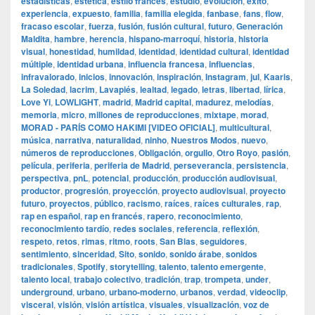
estadísticas
,
estética
,
estilo francés
,
estudio
,
evolución
,
éxito
,
experiencia
,
expuesto
,
familia
,
familia elegida
,
fanbase
,
fans
,
flow
,
fracaso escolar
,
fuerza
,
fusión
,
fusión cultural
,
futuro
,
Generación
Maldita
,
hambre
,
herencia
,
hispano-marroquí
,
historia
,
historia
visual
,
honestidad
,
humildad
,
identidad
,
identidad cultural
,
identidad
múltiple
,
identidad urbana
,
influencia francesa
,
influencias
,
infravalorado
,
inicios
,
innovación
,
inspiración
,
Instagram
,
jul
,
Kaaris
,
La Soledad
,
lacrim
,
Lavapiés
,
lealtad
,
legado
,
letras
,
libertad
,
lírica
,
Love Yi
,
LOWLIGHT
,
madrid
,
Madrid capital
,
madurez
,
melodías
,
memoria
,
micro
,
millones de reproducciones
,
mixtape
,
morad
,
MORAD - PARÍS COMO HAKIMI [VIDEO OFICIAL]
,
multicultural
,
música
,
narrativa
,
naturalidad
,
ninho
,
Nuestros Modos
,
nuevo
,
números de reproducciones
,
Obligación
,
orgullo
,
Otro Royo
,
pasión
,
película
,
periferia
,
periferia de Madrid
,
perseverancia
,
persistencia
,
perspectiva
,
pnL
,
potencial
,
producción
,
producción audiovisual
,
productor
,
progresión
,
proyección
,
proyecto audiovisual
,
proyecto
futuro
,
proyectos
,
público
,
racismo
,
raíces
,
raíces culturales
,
rap
,
rap en español
,
rap en francés
,
rapero
,
reconocimiento
,
reconocimiento tardío
,
redes sociales
,
referencia
,
reflexión
,
respeto
,
retos
,
rimas
,
ritmo
,
roots
,
San Blas
,
seguidores
,
sentimiento
,
sinceridad
,
Sito
,
sonido
,
sonido árabe
,
sonidos
tradicionales
,
Spotify
,
storytelling
,
talento
,
talento emergente
,
talento local
,
trabajo colectivo
,
tradición
,
trap
,
trompeta
,
under
,
underground
,
urbano
,
urbano-moderno
,
urbanos
,
verdad
,
videoclip
,
visceral
,
visión
,
visión artística
,
visuales
,
visualización
,
voz de