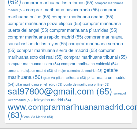
(62)
comprar marihuana las retamas
(55)
comprar marihuana
comprar marihuana navacerrada
(55)
comprar
madrid
(53)
marihuana online
(55)
comprar marihuana opañel
(55)
comprar marihuana plaza eliptica
(55)
comprar marihuana
puerta del angel
(55)
comprar marihuana pìramides
(55)
comprar marihuana rapido madrid
(55)
comprar marihuana
sansebastian de los reyes
(55)
comprar marihuana serrano
(55)
comprar marihuana sierra de madrid
(55)
comprar
marihuana soto del real
(55)
comprar marihuana tribunal
(55)
comprar marihuana usera
(54)
comprar marihuana valdeski
(54)
getafe
comprar matuja en madrid
(53)
el mejor cannabis de madrid
(53)
marihuana
(56)
pillar maria en madrid
gran via pillar marihuana
(53)
(54)
pillar marihuana en el retiro
(53)
punto de marihuana online
(53)
sat97800@gmail.com
(65)
surespot
teleyerba madrid
(54)
weedmadrid
(53)
www.comprarmarihuanamadrid.c
(63)
​​Gran Via Madrid
(53)