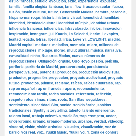
estilo francés
,
estudio
,
evolución
,
éxito
,
experiencia
,
expuesto
,
familia
,
familia elegida
,
fanbase
,
fans
,
flow
,
fracaso escolar
,
fuerza
,
fusión
,
fusión cultural
,
futuro
,
Generación Maldita
,
hambre
,
herencia
,
hispano-marroquí
,
historia
,
historia visual
,
honestidad
,
humildad
,
identidad
,
identidad cultural
,
identidad múltiple
,
identidad urbana
,
influencia francesa
,
influencias
,
infravalorado
,
inicios
,
innovación
,
inspiración
,
Instagram
,
jul
,
Kaaris
,
La Soledad
,
lacrim
,
Lavapiés
,
lealtad
,
legado
,
letras
,
libertad
,
lírica
,
Love Yi
,
LOWLIGHT
,
madrid
,
Madrid capital
,
madurez
,
melodías
,
memoria
,
micro
,
millones de
reproducciones
,
mixtape
,
morad
,
multicultural
,
música
,
narrativa
,
naturalidad
,
ninho
,
Nuestros Modos
,
nuevo
,
números de
reproducciones
,
Obligación
,
orgullo
,
Otro Royo
,
pasión
,
película
,
periferia
,
periferia de Madrid
,
perseverancia
,
persistencia
,
perspectiva
,
pnL
,
potencial
,
producción
,
producción audiovisual
,
productor
,
progresión
,
proyección
,
proyecto audiovisual
,
proyecto
futuro
,
proyectos
,
público
,
racismo
,
raíces
,
raíces culturales
,
rap
,
rap en español
,
rap en francés
,
rapero
,
reconocimiento
,
reconocimiento tardío
,
redes sociales
,
referencia
,
reflexión
,
respeto
,
retos
,
rimas
,
ritmo
,
roots
,
San Blas
,
seguidores
,
sentimiento
,
sinceridad
,
Sito
,
sonido
,
sonido árabe
,
sonidos
tradicionales
,
Spotify
,
storytelling
,
talento
,
talento emergente
,
talento local
,
trabajo colectivo
,
tradición
,
trap
,
trompeta
,
under
,
underground
,
urbano
,
urbano-moderno
,
urbanos
,
verdad
,
videoclip
,
visceral
,
visión
,
visión artística
,
visuales
,
visualización
,
voz de
barrio
,
voz real
,
voz.
,
Yuukii Music
,
Yuukii Vol. 1
,
zona de confort
|