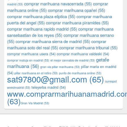
comprar marihuana navacerrada
(55)
comprar
madrid
(53)
marihuana online
(55)
comprar marihuana opañel
(55)
comprar marihuana plaza eliptica
(55)
comprar marihuana
puerta del angel
(55)
comprar marihuana pìramides
(55)
comprar marihuana rapido madrid
(55)
comprar marihuana
sansebastian de los reyes
(55)
comprar marihuana serrano
(55)
comprar marihuana sierra de madrid
(55)
comprar
marihuana soto del real
(55)
comprar marihuana tribunal
(55)
comprar marihuana usera
(54)
comprar marihuana valdeski
(54)
getafe
comprar matuja en madrid
(53)
el mejor cannabis de madrid
(53)
marihuana
(56)
pillar maria en madrid
gran via pillar marihuana
(53)
(54)
pillar marihuana en el retiro
(53)
punto de marihuana online
(53)
sat97800@gmail.com
(65)
surespot
teleyerba madrid
(54)
weedmadrid
(53)
www.comprarmarihuanamadrid.c
(63)
​​Gran Via Madrid
(53)