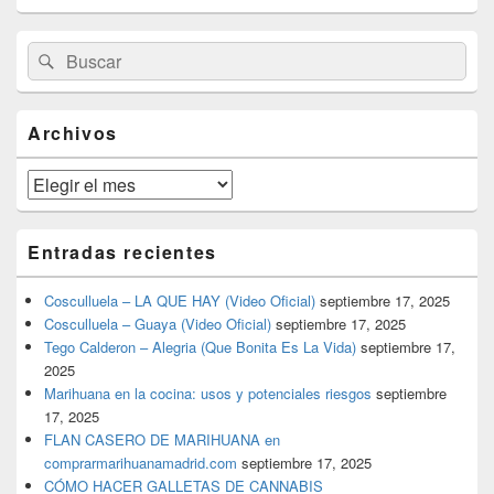
El
Buscar
Buscar
área
por:
de
widget
barra
Archivos
lateral
primaria
Archivos
Entradas recientes
Cosculluela – LA QUE HAY (Video Oficial)
septiembre 17, 2025
Cosculluela – Guaya (Video Oficial)
septiembre 17, 2025
Tego Calderon – Alegria (Que Bonita Es La Vida)
septiembre 17,
2025
Marihuana en la cocina: usos y potenciales riesgos
septiembre
17, 2025
FLAN CASERO DE MARIHUANA en
comprarmarihuanamadrid.com
septiembre 17, 2025
CÓMO HACER GALLETAS DE CANNABIS