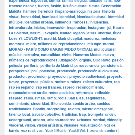
experiencia
,
expuesto
,
familia
,
familia elegida
,
fanbase
,
fans
,
flow
,
fracaso escolar
,
fuerza
,
fusión
,
fusión cultural
,
futuro
,
Generación
Maldita
,
hambre
,
herencia
,
hispano-marroquí
,
historia
,
historia
visual
,
honestidad
,
humildad
,
identidad
,
identidad cultural
,
identidad
múltiple
,
identidad urbana
,
influencia francesa
,
influencias
,
infravalorado
,
inicios
,
innovación
,
inspiración
,
Instagram
,
jul
,
Kaaris
,
La Soledad
,
lacrim
,
Lavapiés
,
lealtad
,
legado
,
letras
,
libertad
,
lírica
,
Love Yi
,
LOWLIGHT
,
madrid
,
Madrid capital
,
madurez
,
melodías
,
memoria
,
micro
,
millones de reproducciones
,
mixtape
,
morad
,
MORAD - PARÍS COMO HAKIMI [VIDEO OFICIAL]
,
multicultural
,
música
,
narrativa
,
naturalidad
,
ninho
,
Nuestros Modos
,
nuevo
,
números de reproducciones
,
Obligación
,
orgullo
,
Otro Royo
,
pasión
,
película
,
periferia
,
periferia de Madrid
,
perseverancia
,
persistencia
,
perspectiva
,
pnL
,
potencial
,
producción
,
producción audiovisual
,
productor
,
progresión
,
proyección
,
proyecto audiovisual
,
proyecto
futuro
,
proyectos
,
público
,
racismo
,
raíces
,
raíces culturales
,
rap
,
rap en español
,
rap en francés
,
rapero
,
reconocimiento
,
reconocimiento tardío
,
redes sociales
,
referencia
,
reflexión
,
respeto
,
retos
,
rimas
,
ritmo
,
roots
,
San Blas
,
seguidores
,
sentimiento
,
sinceridad
,
Sito
,
sonido
,
sonido árabe
,
sonidos
tradicionales
,
Spotify
,
storytelling
,
talento
,
talento emergente
,
talento local
,
trabajo colectivo
,
tradición
,
trap
,
trompeta
,
under
,
underground
,
urbano
,
urbano-moderno
,
urbanos
,
verdad
,
videoclip
,
visceral
,
visión
,
visión artística
,
visuales
,
visualización
,
voz de
barrio
,
voz real
,
voz.
,
Yuukii Music
,
Yuukii Vol. 1
,
zona de confort
|