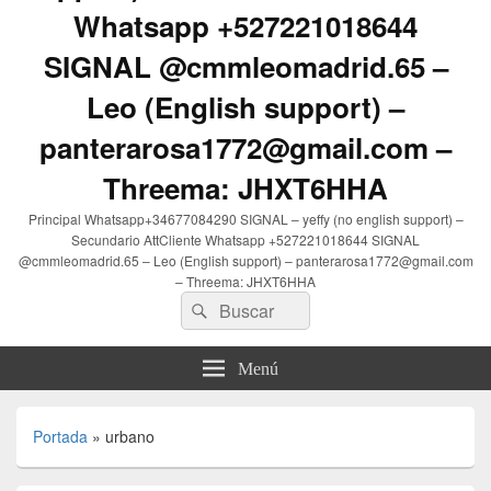
Whatsapp +527221018644
SIGNAL @cmmleomadrid.65 –
Leo (English support) –
panterarosa1772@gmail.com –
Threema: JHXT6HHA
Principal Whatsapp+34677084290 SIGNAL – yeffy (no english support) –
Secundario AttCliente Whatsapp +527221018644 SIGNAL
@cmmleomadrid.65 – Leo (English support) – panterarosa1772@gmail.com
– Threema: JHXT6HHA
Buscar
Buscar
por:
Menú
Portada
»
urbano