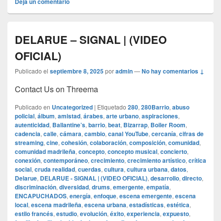
Deja un comentario
DELARUE – SIGNAL | (VIDEO
OFICIAL)
Publicado el
septiembre 8, 2025
por
admin
—
No hay comentarios ↓
Contact Us on Threema
Publicado en
Uncategorized
|
Etiquetado
280
,
280Barrio
,
abuso
policial
,
álbum
,
amistad
,
árabes
,
arte urbano
,
aspiraciones
,
autenticidad
,
Ballantine’s
,
barrio
,
beat
,
Bizarrap
,
Boiler Room
,
cadencia
,
calle
,
cámara
,
cambio
,
canal YouTube
,
cercanía
,
cifras de
streaming
,
cine
,
cohesión
,
colaboración
,
composición
,
comunidad
,
comunidad madrileña
,
concepto
,
concepto musical
,
concierto
,
conexión
,
contemporáneo
,
crecimiento
,
crecimiento artístico
,
crítica
social
,
cruda realidad
,
cuerdas
,
cultura
,
cultura urbana
,
datos
,
Delarue
,
DELARUE - SIGNAL | (VIDEO OFICIAL)
,
desarrollo
,
directo
,
discriminación
,
diversidad
,
drums
,
emergente
,
empatía
,
ENCAPUCHADOS
,
energía
,
enfoque
,
escena emergente
,
escena
local
,
escena madrileña
,
escena urbana
,
estadísticas
,
estética
,
estilo francés
,
estudio
,
evolución
,
éxito
,
experiencia
,
expuesto
,