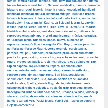
familia
,
familia elegida
,
fanbase
,
fans
,
flow
,
fracaso escolar
,
fuerza
,
fusión
,
fusión cultural
,
futuro
,
Generación Maldita
,
hambre
,
herencia
,
hispano-marroquí
,
historia
,
historia visual
,
honestidad
,
humildad
,
identidad
,
identidad cultural
,
identidad múltiple
,
identidad urbana
,
influencia francesa
,
influencias
,
infravalorado
,
inicios
,
innovación
,
inspiración
,
Instagram
,
jul
,
Kaaris
,
La Soledad
,
lacrim
,
Lavapiés
,
lealtad
,
legado
,
letras
,
libertad
,
lírica
,
Love Yi
,
LOWLIGHT
,
madrid
,
Madrid capital
,
madurez
,
melodías
,
memoria
,
micro
,
millones de
reproducciones
,
mixtape
,
morad
,
multicultural
,
música
,
narrativa
,
naturalidad
,
ninho
,
Nuestros Modos
,
nuevo
,
números de
reproducciones
,
Obligación
,
orgullo
,
Otro Royo
,
pasión
,
película
,
periferia
,
periferia de Madrid
,
perseverancia
,
persistencia
,
perspectiva
,
pnL
,
potencial
,
producción
,
producción audiovisual
,
productor
,
progresión
,
proyección
,
proyecto audiovisual
,
proyecto
futuro
,
proyectos
,
público
,
racismo
,
raíces
,
raíces culturales
,
rap
,
rap en español
,
rap en francés
,
rapero
,
reconocimiento
,
reconocimiento tardío
,
redes sociales
,
referencia
,
reflexión
,
respeto
,
retos
,
rimas
,
ritmo
,
roots
,
San Blas
,
seguidores
,
sentimiento
,
sinceridad
,
Sito
,
sonido
,
sonido árabe
,
sonidos
tradicionales
,
Spotify
,
storytelling
,
talento
,
talento emergente
,
talento local
,
trabajo colectivo
,
tradición
,
trap
,
trompeta
,
under
,
underground
,
urbano
,
urbano-moderno
,
urbanos
,
verdad
,
videoclip
,
visceral
,
visión
,
visión artística
,
visuales
,
visualización
,
voz de
barrio
,
voz real
,
voz.
,
Yuukii Music
,
Yuukii Vol. 1
,
zona de confort
|
Deja un comentario