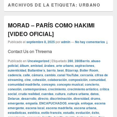
ARCHIVOS DE LA ETIQUETA:
URBANO
MORAD – PARÍS COMO HAKIMI
[VIDEO OFICIAL]
Publicado el
septiembre 8, 2025
por
admin
—
No hay comentarios ↓
Contact Us on Threema
Publicado en
Uncategorized
|
Etiquetado
280
,
280Barrio
,
abuso
policial
,
álbum
,
amistad
,
árabes
,
arte urbano
,
aspiraciones
,
autenticidad
,
Ballantine’s
,
barrio
,
beat
,
Bizarrap
,
Boiler Room
,
cadencia
,
calle
,
cámara
,
cambio
,
canal YouTube
,
cercanía
,
cifras de
streaming
,
cine
,
cohesión
,
colaboración
,
composición
,
comunidad
,
comunidad madrileña
,
concepto
,
concepto musical
,
concierto
,
conexión
,
contemporáneo
,
crecimiento
,
crecimiento artístico
,
crítica
social
,
cruda realidad
,
cuerdas
,
cultura
,
cultura urbana
,
datos
,
Delarue
,
desarrollo
,
directo
,
discriminación
,
diversidad
,
drums
,
emergente
,
empatía
,
ENCAPUCHADOS
,
energía
,
enfoque
,
escena
emergente
,
escena local
,
escena madrileña
,
escena urbana
,
estadísticas
,
estética
,
estilo francés
,
estudio
,
evolución
,
éxito
,