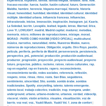
experiencia
,
expuesto
,
familia
,
familia elegida
,
fanbase
,
fans
,
flow
,
fracaso escolar
,
fuerza
,
fusión
,
fusión cultural
,
futuro
,
Generación
Maldita
,
hambre
,
herencia
,
hispano-marroquí
,
historia
,
historia
visual
,
honestidad
,
humildad
,
identidad
,
identidad cultural
,
identidad
múltiple
,
identidad urbana
,
influencia francesa
,
influencias
,
infravalorado
,
inicios
,
innovación
,
inspiración
,
Instagram
,
jul
,
Kaaris
,
La Soledad
,
lacrim
,
Lavapiés
,
lealtad
,
legado
,
letras
,
libertad
,
lírica
,
Love Yi
,
LOWLIGHT
,
madrid
,
Madrid capital
,
madurez
,
melodías
,
memoria
,
micro
,
millones de reproducciones
,
mixtape
,
morad
,
MORAD - PARÍS COMO HAKIMI [VIDEO OFICIAL]
,
multicultural
,
música
,
narrativa
,
naturalidad
,
ninho
,
Nuestros Modos
,
nuevo
,
números de reproducciones
,
Obligación
,
orgullo
,
Otro Royo
,
pasión
,
película
,
periferia
,
periferia de Madrid
,
perseverancia
,
persistencia
,
perspectiva
,
pnL
,
potencial
,
producción
,
producción audiovisual
,
productor
,
progresión
,
proyección
,
proyecto audiovisual
,
proyecto
futuro
,
proyectos
,
público
,
racismo
,
raíces
,
raíces culturales
,
rap
,
rap en español
,
rap en francés
,
rapero
,
reconocimiento
,
reconocimiento tardío
,
redes sociales
,
referencia
,
reflexión
,
respeto
,
retos
,
rimas
,
ritmo
,
roots
,
San Blas
,
seguidores
,
sentimiento
,
sinceridad
,
Sito
,
sonido
,
sonido árabe
,
sonidos
tradicionales
,
Spotify
,
storytelling
,
talento
,
talento emergente
,
talento local
,
trabajo colectivo
,
tradición
,
trap
,
trompeta
,
under
,
underground
,
urbano
,
urbano-moderno
,
urbanos
,
verdad
,
videoclip
,
visceral
,
visión
,
visión artística
,
visuales
,
visualización
,
voz de
barrio
,
voz real
,
voz.
,
Yuukii Music
,
Yuukii Vol. 1
,
zona de confort
|