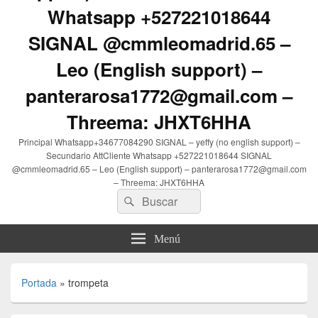
Whatsapp +527221018644
SIGNAL @cmmleomadrid.65 –
Leo (English support) –
panterarosa1772@gmail.com –
Threema: JHXT6HHA
Principal Whatsapp+34677084290 SIGNAL – yeffy (no english support) –
Secundario AttCliente Whatsapp +527221018644 SIGNAL
@cmmleomadrid.65 – Leo (English support) – panterarosa1772@gmail.com
– Threema: JHXT6HHA
Buscar
Buscar
por:
Menú
Portada
»
trompeta