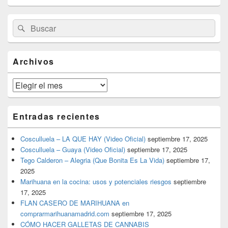
El
Buscar
Buscar
área
por:
de
widget
barra
Archivos
lateral
primaria
Archivos
Entradas recientes
Cosculluela – LA QUE HAY (Video Oficial)
septiembre 17, 2025
Cosculluela – Guaya (Video Oficial)
septiembre 17, 2025
Tego Calderon – Alegria (Que Bonita Es La Vida)
septiembre 17,
2025
Marihuana en la cocina: usos y potenciales riesgos
septiembre
17, 2025
FLAN CASERO DE MARIHUANA en
comprarmarihuanamadrid.com
septiembre 17, 2025
CÓMO HACER GALLETAS DE CANNABIS