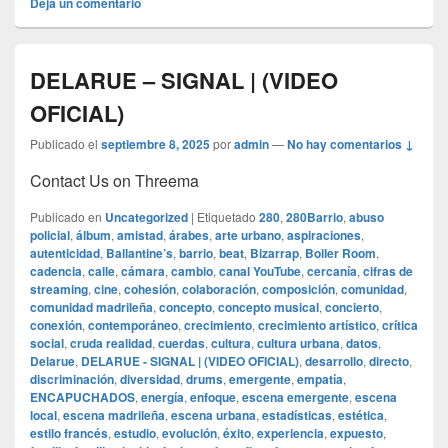
Deja un comentario
DELARUE – SIGNAL | (VIDEO
OFICIAL)
Publicado el
septiembre 8, 2025
por
admin
—
No hay comentarios ↓
Contact Us on Threema
Publicado en
Uncategorized
|
Etiquetado
280
,
280Barrio
,
abuso
policial
,
álbum
,
amistad
,
árabes
,
arte urbano
,
aspiraciones
,
autenticidad
,
Ballantine’s
,
barrio
,
beat
,
Bizarrap
,
Boiler Room
,
cadencia
,
calle
,
cámara
,
cambio
,
canal YouTube
,
cercanía
,
cifras de
streaming
,
cine
,
cohesión
,
colaboración
,
composición
,
comunidad
,
comunidad madrileña
,
concepto
,
concepto musical
,
concierto
,
conexión
,
contemporáneo
,
crecimiento
,
crecimiento artístico
,
crítica
social
,
cruda realidad
,
cuerdas
,
cultura
,
cultura urbana
,
datos
,
Delarue
,
DELARUE - SIGNAL | (VIDEO OFICIAL)
,
desarrollo
,
directo
,
discriminación
,
diversidad
,
drums
,
emergente
,
empatía
,
ENCAPUCHADOS
,
energía
,
enfoque
,
escena emergente
,
escena
local
,
escena madrileña
,
escena urbana
,
estadísticas
,
estética
,
estilo francés
,
estudio
,
evolución
,
éxito
,
experiencia
,
expuesto
,