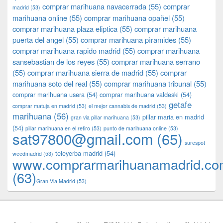
comprar marihuana navacerrada
(55)
comprar
madrid
(53)
marihuana online
(55)
comprar marihuana opañel
(55)
comprar marihuana plaza eliptica
(55)
comprar marihuana
puerta del angel
(55)
comprar marihuana pìramides
(55)
comprar marihuana rapido madrid
(55)
comprar marihuana
sansebastian de los reyes
(55)
comprar marihuana serrano
(55)
comprar marihuana sierra de madrid
(55)
comprar
marihuana soto del real
(55)
comprar marihuana tribunal
(55)
comprar marihuana usera
(54)
comprar marihuana valdeski
(54)
getafe
comprar matuja en madrid
(53)
el mejor cannabis de madrid
(53)
marihuana
(56)
pillar maria en madrid
gran via pillar marihuana
(53)
(54)
pillar marihuana en el retiro
(53)
punto de marihuana online
(53)
sat97800@gmail.com
(65)
surespot
teleyerba madrid
(54)
weedmadrid
(53)
www.comprarmarihuanamadrid.c
(63)
​​Gran Via Madrid
(53)