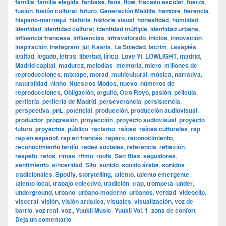
familia
,
familia elegida
,
fanbase
,
fans
,
flow
,
fracaso escolar
,
fuerza
,
fusión
,
fusión cultural
,
futuro
,
Generación Maldita
,
hambre
,
herencia
,
hispano-marroquí
,
historia
,
historia visual
,
honestidad
,
humildad
,
identidad
,
identidad cultural
,
identidad múltiple
,
identidad urbana
,
influencia francesa
,
influencias
,
infravalorado
,
inicios
,
innovación
,
inspiración
,
Instagram
,
jul
,
Kaaris
,
La Soledad
,
lacrim
,
Lavapiés
,
lealtad
,
legado
,
letras
,
libertad
,
lírica
,
Love Yi
,
LOWLIGHT
,
madrid
,
Madrid capital
,
madurez
,
melodías
,
memoria
,
micro
,
millones de
reproducciones
,
mixtape
,
morad
,
multicultural
,
música
,
narrativa
,
naturalidad
,
ninho
,
Nuestros Modos
,
nuevo
,
números de
reproducciones
,
Obligación
,
orgullo
,
Otro Royo
,
pasión
,
película
,
periferia
,
periferia de Madrid
,
perseverancia
,
persistencia
,
perspectiva
,
pnL
,
potencial
,
producción
,
producción audiovisual
,
productor
,
progresión
,
proyección
,
proyecto audiovisual
,
proyecto
futuro
,
proyectos
,
público
,
racismo
,
raíces
,
raíces culturales
,
rap
,
rap en español
,
rap en francés
,
rapero
,
reconocimiento
,
reconocimiento tardío
,
redes sociales
,
referencia
,
reflexión
,
respeto
,
retos
,
rimas
,
ritmo
,
roots
,
San Blas
,
seguidores
,
sentimiento
,
sinceridad
,
Sito
,
sonido
,
sonido árabe
,
sonidos
tradicionales
,
Spotify
,
storytelling
,
talento
,
talento emergente
,
talento local
,
trabajo colectivo
,
tradición
,
trap
,
trompeta
,
under
,
underground
,
urbano
,
urbano-moderno
,
urbanos
,
verdad
,
videoclip
,
visceral
,
visión
,
visión artística
,
visuales
,
visualización
,
voz de
barrio
,
voz real
,
voz.
,
Yuukii Music
,
Yuukii Vol. 1
,
zona de confort
|
Deja un comentario