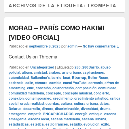
ARCHIVOS DE LA ETIQUETA:
TROMPETA
MORAD – PARÍS COMO HAKIMI
[VIDEO OFICIAL]
Publicado el
septiembre 8, 2025
por
admin
—
No hay comentarios ↓
Contact Us on Threema
Publicado en
Uncategorized
|
Etiquetado
280
,
280Barrio
,
abuso
policial
,
álbum
,
amistad
,
árabes
,
arte urbano
,
aspiraciones
,
autenticidad
,
Ballantine’s
,
barrio
,
beat
,
Bizarrap
,
Boiler Room
,
cadencia
,
calle
,
cámara
,
cambio
,
canal YouTube
,
cercanía
,
cifras de
streaming
,
cine
,
cohesión
,
colaboración
,
composición
,
comunidad
,
comunidad madrileña
,
concepto
,
concepto musical
,
concierto
,
conexión
,
contemporáneo
,
crecimiento
,
crecimiento artístico
,
crítica
social
,
cruda realidad
,
cuerdas
,
cultura
,
cultura urbana
,
datos
,
Delarue
,
desarrollo
,
directo
,
discriminación
,
diversidad
,
drums
,
emergente
,
empatía
,
ENCAPUCHADOS
,
energía
,
enfoque
,
escena
emergente
,
escena local
,
escena madrileña
,
escena urbana
,
estadísticas
,
estética
,
estilo francés
,
estudio
,
evolución
,
éxito
,