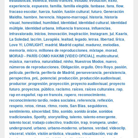
estadísticas
,
estética
,
estilo francés
,
estudio
,
evolución
,
éxito
,
experiencia
,
expuesto
,
familia
,
familia elegida
,
fanbase
,
fans
,
flow
,
fracaso escolar
,
fuerza
,
fusión
,
fusión cultural
,
futuro
,
Generación
Maldita
,
hambre
,
herencia
,
hispano-marroquí
,
historia
,
historia
visual
,
honestidad
,
humildad
,
identidad
,
identidad cultural
,
identidad
múltiple
,
identidad urbana
,
influencia francesa
,
influencias
,
infravalorado
,
inicios
,
innovación
,
inspiración
,
Instagram
,
jul
,
Kaaris
,
La Soledad
,
lacrim
,
Lavapiés
,
lealtad
,
legado
,
letras
,
libertad
,
lírica
,
Love Yi
,
LOWLIGHT
,
madrid
,
Madrid capital
,
madurez
,
melodías
,
memoria
,
micro
,
millones de reproducciones
,
mixtape
,
morad
,
MORAD - PARÍS COMO HAKIMI [VIDEO OFICIAL]
,
multicultural
,
música
,
narrativa
,
naturalidad
,
ninho
,
Nuestros Modos
,
nuevo
,
números de reproducciones
,
Obligación
,
orgullo
,
Otro Royo
,
pasión
,
película
,
periferia
,
periferia de Madrid
,
perseverancia
,
persistencia
,
perspectiva
,
pnL
,
potencial
,
producción
,
producción audiovisual
,
productor
,
progresión
,
proyección
,
proyecto audiovisual
,
proyecto
futuro
,
proyectos
,
público
,
racismo
,
raíces
,
raíces culturales
,
rap
,
rap en español
,
rap en francés
,
rapero
,
reconocimiento
,
reconocimiento tardío
,
redes sociales
,
referencia
,
reflexión
,
respeto
,
retos
,
rimas
,
ritmo
,
roots
,
San Blas
,
seguidores
,
sentimiento
,
sinceridad
,
Sito
,
sonido
,
sonido árabe
,
sonidos
tradicionales
,
Spotify
,
storytelling
,
talento
,
talento emergente
,
talento local
,
trabajo colectivo
,
tradición
,
trap
,
trompeta
,
under
,
underground
,
urbano
,
urbano-moderno
,
urbanos
,
verdad
,
videoclip
,
visceral
,
visión
,
visión artística
,
visuales
,
visualización
,
voz de