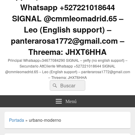
Whatsapp +527221018644
SIGNAL @cmmleomadrid.65 –
Leo (English support) –
panterarosa1772@gmail.com –
Threema: JHXT6HHA
Principal Whatsapp+34677084290 SIGNAL – yeffy (no english support) –
Secundario AttCliente Whatsapp +527221018644 SIGNAL
@cmmleomadrid.65 – Leo (English support) – panterarosa1772@gmail.com
– Threema: JHXT6HHA
Buscar
Buscar
por:
Menú
Portada
»
urbano-moderno