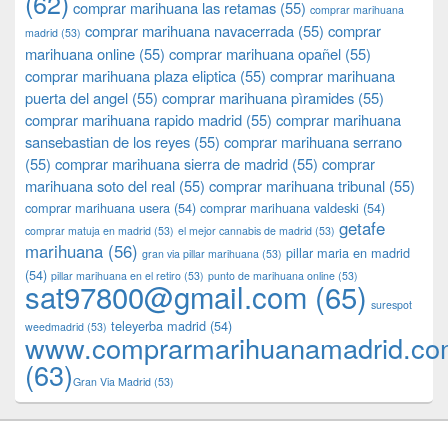
(62)
comprar marihuana las retamas
(55)
comprar marihuana
comprar marihuana navacerrada
(55)
comprar
madrid
(53)
marihuana online
(55)
comprar marihuana opañel
(55)
comprar marihuana plaza eliptica
(55)
comprar marihuana
puerta del angel
(55)
comprar marihuana pìramides
(55)
comprar marihuana rapido madrid
(55)
comprar marihuana
sansebastian de los reyes
(55)
comprar marihuana serrano
(55)
comprar marihuana sierra de madrid
(55)
comprar
marihuana soto del real
(55)
comprar marihuana tribunal
(55)
comprar marihuana usera
(54)
comprar marihuana valdeski
(54)
getafe
comprar matuja en madrid
(53)
el mejor cannabis de madrid
(53)
marihuana
(56)
pillar maria en madrid
gran via pillar marihuana
(53)
(54)
pillar marihuana en el retiro
(53)
punto de marihuana online
(53)
sat97800@gmail.com
(65)
surespot
teleyerba madrid
(54)
weedmadrid
(53)
www.comprarmarihuanamadrid.c
(63)
​​Gran Via Madrid
(53)