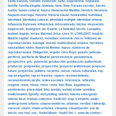
estilo francés
,
estudio
,
evolución
,
éxito
,
experiencia
,
expuesto
,
familia
,
familia elegida
,
fanbase
,
fans
,
flow
,
fracaso escolar
,
fuerza
,
fusión
,
fusión cultural
,
futuro
,
Generación Maldita
,
hambre
,
herencia
,
hispano-marroquí
,
historia
,
historia visual
,
honestidad
,
humildad
,
identidad
,
identidad cultural
,
identidad múltiple
,
identidad urbana
,
influencia francesa
,
influencias
,
infravalorado
,
inicios
,
innovación
,
inspiración
,
Instagram
,
jul
,
Kaaris
,
La Soledad
,
lacrim
,
Lavapiés
,
lealtad
,
legado
,
letras
,
libertad
,
lírica
,
Love Yi
,
LOWLIGHT
,
madrid
,
Madrid capital
,
madurez
,
melodías
,
memoria
,
micro
,
millones de
reproducciones
,
mixtape
,
morad
,
multicultural
,
música
,
narrativa
,
naturalidad
,
ninho
,
Nuestros Modos
,
nuevo
,
números de
reproducciones
,
Obligación
,
orgullo
,
Otro Royo
,
pasión
,
película
,
periferia
,
periferia de Madrid
,
perseverancia
,
persistencia
,
perspectiva
,
pnL
,
potencial
,
producción
,
producción audiovisual
,
productor
,
progresión
,
proyección
,
proyecto audiovisual
,
proyecto
futuro
,
proyectos
,
público
,
racismo
,
raíces
,
raíces culturales
,
rap
,
rap en español
,
rap en francés
,
rapero
,
reconocimiento
,
reconocimiento tardío
,
redes sociales
,
referencia
,
reflexión
,
respeto
,
retos
,
rimas
,
ritmo
,
roots
,
San Blas
,
seguidores
,
sentimiento
,
sinceridad
,
Sito
,
sonido
,
sonido árabe
,
sonidos
tradicionales
,
Spotify
,
storytelling
,
talento
,
talento emergente
,
talento local
,
trabajo colectivo
,
tradición
,
trap
,
trompeta
,
under
,
underground
,
urbano
,
urbano-moderno
,
urbanos
,
verdad
,
videoclip
,
visceral
,
visión
,
visión artística
,
visuales
,
visualización
,
voz de
barrio
,
voz real
,
voz.
,
Yuukii Music
,
Yuukii Vol. 1
,
zona de confort
|