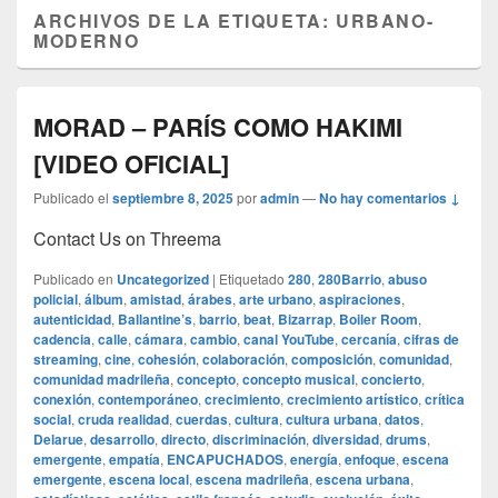
ARCHIVOS DE LA ETIQUETA:
URBANO-
MODERNO
MORAD – PARÍS COMO HAKIMI
[VIDEO OFICIAL]
Publicado el
septiembre 8, 2025
por
admin
—
No hay comentarios ↓
Contact Us on Threema
Publicado en
Uncategorized
|
Etiquetado
280
,
280Barrio
,
abuso
policial
,
álbum
,
amistad
,
árabes
,
arte urbano
,
aspiraciones
,
autenticidad
,
Ballantine’s
,
barrio
,
beat
,
Bizarrap
,
Boiler Room
,
cadencia
,
calle
,
cámara
,
cambio
,
canal YouTube
,
cercanía
,
cifras de
streaming
,
cine
,
cohesión
,
colaboración
,
composición
,
comunidad
,
comunidad madrileña
,
concepto
,
concepto musical
,
concierto
,
conexión
,
contemporáneo
,
crecimiento
,
crecimiento artístico
,
crítica
social
,
cruda realidad
,
cuerdas
,
cultura
,
cultura urbana
,
datos
,
Delarue
,
desarrollo
,
directo
,
discriminación
,
diversidad
,
drums
,
emergente
,
empatía
,
ENCAPUCHADOS
,
energía
,
enfoque
,
escena
emergente
,
escena local
,
escena madrileña
,
escena urbana
,