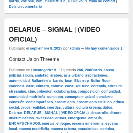
barrio
,
voz real
,
voz.
,
Yuukii Music
,
Yuukii Vol. 1
,
zona de confort
|
Deja un comentario
DELARUE – SIGNAL | (VIDEO
OFICIAL)
Publicado el
septiembre 8, 2025
por
admin
—
No hay comentarios ↓
Contact Us on Threema
Publicado en
Uncategorized
|
Etiquetado
280
,
280Barrio
,
abuso
policial
,
álbum
,
amistad
,
árabes
,
arte urbano
,
aspiraciones
,
autenticidad
,
Ballantine’s
,
barrio
,
beat
,
Bizarrap
,
Boiler Room
,
cadencia
,
calle
,
cámara
,
cambio
,
canal YouTube
,
cercanía
,
cifras de
streaming
,
cine
,
cohesión
,
colaboración
,
composición
,
comunidad
,
comunidad madrileña
,
concepto
,
concepto musical
,
concierto
,
conexión
,
contemporáneo
,
crecimiento
,
crecimiento artístico
,
crítica
social
,
cruda realidad
,
cuerdas
,
cultura
,
cultura urbana
,
datos
,
Delarue
,
DELARUE - SIGNAL | (VIDEO OFICIAL)
,
desarrollo
,
directo
,
discriminación
,
diversidad
,
drums
,
emergente
,
empatía
,
ENCAPUCHADOS
,
energía
,
enfoque
,
escena emergente
,
escena
local
,
escena madrileña
,
escena urbana
,
estadísticas
,
estética
,