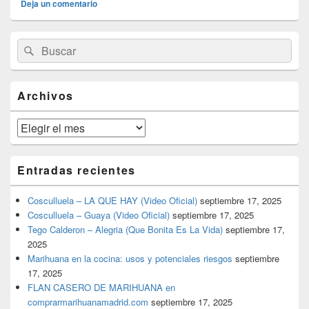
Deja un comentario
El
Buscar
Buscar
área
por:
de
widget
barra
Archivos
lateral
primaria
Archivos
Entradas recientes
Cosculluela – LA QUE HAY (Video Oficial)
septiembre 17, 2025
Cosculluela – Guaya (Video Oficial)
septiembre 17, 2025
Tego Calderon – Alegria (Que Bonita Es La Vida)
septiembre 17,
2025
Marihuana en la cocina: usos y potenciales riesgos
septiembre
17, 2025
FLAN CASERO DE MARIHUANA en
comprarmarihuanamadrid.com
septiembre 17, 2025