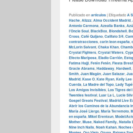
Publicado en
articulos
|
Etiquetado
A 
Hache
,
Alizzz
,
Alma Occident Madrid
,
Antonio Carmona
,
Azealia Banks
,
Azú
l’Oncle Soul
,
BlackBox
,
Blondshell
,
Bo
Cross
,
Café Quijano
,
Califato 3/4
,
Cami
contratracciones
,
carin leon españa
,
McLorin Salvant
,
Chaka Khan
,
Chamb
Crystal Fighters
,
Crystal Waters
,
Cypr
Efecto Mariposa
,
Eladio Carrión
,
Esto
Fatima Hajji
,
Fetén Fetén
,
Fiesta Bres
Gracie Abrams
,
Haddaway
,
Hardwell
,
Smith
,
Juan Magán
,
Juan Salazar
,
Jua
Madrid
,
Kase O
,
Kate Ryan
,
Kelly Lee
Cuerda
,
La Madre del Topo
,
Lady Tupé
Los Amigos Invisibles
,
Los Tigres del
Twenties festival
,
Luar La L
,
Lucie Sil
Gospel Greats Festival
,
Madrid Live E
Abrir los Caminos de la Abundancia In
María José Llergo
,
María Terremoto
,
M
en españa
,
Mikel Erentxun
,
Model/Actr
Mother
,
Muse
,
Naked Family.
,
Natalia
Nine Inch Nails
,
Noah Kahan
,
Noches 
Montes
,
Oro Viejo
,
Ozuna
,
Paloma San 