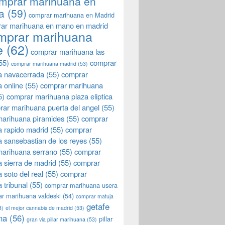
mprar marihuana en
a
(59)
comprar marihuana en Madrid
ar marihuana en mano en madrid
mprar marihuana
e
(62)
comprar marihuana las
55)
comprar
comprar marihuana madrid
(53)
a navacerrada
(55)
comprar
 online
(55)
comprar marihuana
5)
comprar marihuana plaza eliptica
rar marihuana puerta del angel
(55)
arihuana pìramides
(55)
comprar
 rapido madrid
(55)
comprar
 sansebastian de los reyes
(55)
marihuana serrano
(55)
comprar
 sierra de madrid
(55)
comprar
 soto del real
(55)
comprar
 tribunal
(55)
comprar marihuana usera
r marihuana valdeski
(54)
comprar matuja
getafe
3)
el mejor cannabis de madrid
(53)
na
(56)
pillar
gran via pillar marihuana
(53)