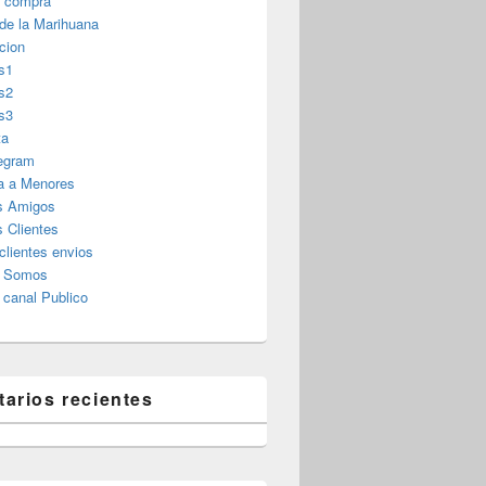
r compra
 de la Marihuana
cion
s1
s2
s3
ta
legram
a a Menores
s Amigos
 Clientes
clientes envios
s Somos
canal Publico
arios recientes