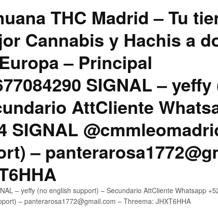
uana THC Madrid – Tu tie
jor Cannabis y Hachis a do
Europa – Principal
7084290 SIGNAL – yeffy 
cundario AttCliente Whats
4 SIGNAL @cmmleomadrid
ort) – panterarosa1772@g
XT6HHA
AL – yeffy (no english support) – Secundario AttCliente Whatsapp
upport) – panterarosa1772@gmail.com – Threema: JHXT6HHA