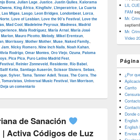
njo Bona
,
Julian Lage
,
Justice
,
Justin Quiles
,
Kalorama
LIL CUE
 Owens
,
King África
,
Kingfishr
,
L’Imperatrice
,
La Cuarta
FAM
se
,
Las Migas
,
Lasgo
,
Leon Bridges
,
Londonbeat
,
Lorca
,
Mr. Crim
 Norte
,
Love of Lesbian
,
Love the 90’s Festival
,
Love the
vas
,
Mad Cool
,
Madeleine Peyroux
,
Madness
,
Madrid
septiem
xperience
,
Mala Rodríguez
,
María Arnal
,
María José
Mr. Crim
,
Marlon
,
Mauro Picotto
,
Melody
,
Mikel Erentxun
,
Video 2
an
,
Morrissey
,
Mother Mother
,
Muse
,
Naked Family.
,
y Jam
,
Nicky Romero
,
Nine Inch Nails
,
Noah Kahan
,
livia Rodrigo
,
Omar Montes
,
Oro Viejo
,
Ozuna
,
Paloma
Boys
,
Pica Pica
,
Puro Latino Madrid Fest
,
Página
Festival
,
Reinier Zonneveld
,
Residente
,
Río Babel
,
Salif Keita
,
Santiago Auserón
,
Scissor Sisters
,
Sebas
,
¿Por qu
ique
,
Sylver
,
Tama
,
Tanner Adell
,
Texas
,
The Corrs
,
The
,
Tomavistas
,
Universal Music Festival
,
Van Morrison
,
Aplicac
|
Deja un comentario
Carrito
Censura
Contact
Contact
Donde c
riana de Sanación
English
English
 | Activa Códigos de Luz
Envios 