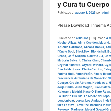
y Cura tu Cuerpo
Publicado el
agosto 8, 2025
por
admin
Please Download Threema Appt
Publicado en
articulos
|
Etiquetado
A 
Hache
,
Alizzz
,
Alma Occident Madrid
,
Antonio Carmona
,
Azealia Banks
,
Azú
l’Oncle Soul
,
BlackBox
,
Blondshell
,
Bo
Cross
,
Café Quijano
,
Califato 3/4
,
Cami
McLorin Salvant
,
Chaka Khan
,
Chamb
Crystal Fighters
,
Crystal Waters
,
Cypr
Efecto Mariposa
,
Eladio Carrión
,
Esto
Fatima Hajji
,
Fetén Fetén
,
Fiesta Bres
Frecuencia Arcturiana de Sanación
Cuerpo
,
Gracie Abrams
,
Haddaway
,
H
Jorja Smith
,
Juan Magán
,
Juan Salaza
Kalorama Madrid
,
Kase O
,
Kate Ryan
La Cuarta Cuerda
,
La Madre del Topo
,
Londonbeat
,
Lorca
,
Los Amigos Invisi
90’s Festival
,
Love the Twenties festiv
Peyroux
,
Madness
,
Madrid Gospel Gre