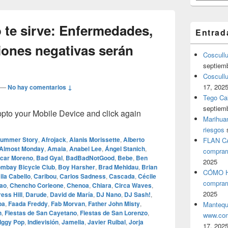
 te sirve: Enfermedades,
Entrad
ones negativas serán
Coscull
septiem
Coscullu
17, 202
—
No hay comentarios ↓
Tego Cal
septiem
o your Mobile Device and click again
Marihuan
riesgos
Summer Story
,
Afrojack
,
Alanis Morissette
,
Alberto
FLAN C
Almost Monday
,
Amaia
,
Anabel Lee
,
Ángel Stanich
,
comprar
car Moreno
,
Bad Gyal
,
BadBadNotGood
,
Bebe
,
Ben
2025
mbay Bicycle Club
,
Boy Harsher
,
Brad Mehldau
,
Brian
CÓMO H
la Cabello
,
Caribou
,
Carlos Sadness
,
Cascada
,
Cécile
comprar
ao
,
Chencho Corleone
,
Chenoa
,
Chiara
,
Circa Waves
,
2025
ess Hill
,
Darude
,
David de María
,
DJ Nano
,
DJ Sash!
,
pa
,
Faada Freddy
,
Fab Morvan
,
Father John Misty
,
Mantequ
h
,
Fiestas de San Cayetano
,
Fiestas de San Lorenzo
,
www.com
Iggy Pop
,
Indievisión
,
Jamelia
,
Javier Ruibal
,
Jorja
17, 202