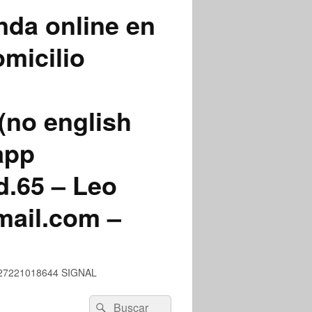
nda online en
micilio
(no english
app
.65 – Leo
mail.com –
 +527221018644 SIGNAL
Buscar
Buscar