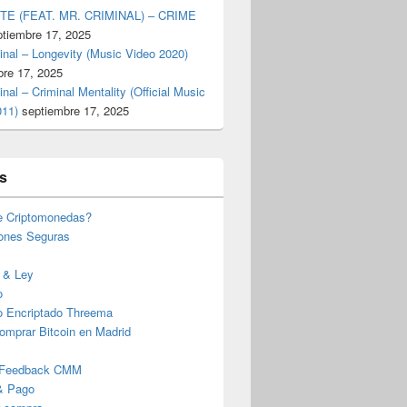
TE (FEAT. MR. CRIMINAL) – CRIME
ptiembre 17, 2025
inal – Longevity (Music Video 2020)
bre 17, 2025
inal – Criminal Mentality (Official Music
011)
septiembre 17, 2025
s
e Criptomonedas?
iones Seguras
 & Ley
o
o Encriptado Threema
omprar Bitcoin en Madrid
 Feedback CMM
& Pago