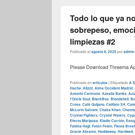
Todo lo que ya no
sobrepeso, emoci
limpiezas #2
Publicado el
agosto 8, 2025
por
admin
Please Download Threema Appt
Publicado en
articulos
|
Etiquetado
A 
Hache
,
Alizzz
,
Alma Occident Madrid
,
Antonio Carmona
,
Azealia Banks
,
Azú
l’Oncle Soul
,
BlackBox
,
Blondshell
,
Bo
Cross
,
Café Quijano
,
Califato 3/4
,
Cami
McLorin Salvant
,
Chaka Khan
,
Chamb
Crystal Fighters
,
Crystal Waters
,
Cypr
Efecto Mariposa
,
Eladio Carrión
,
Esto
Fatima Hajji
,
Fetén Fetén
,
Fiesta Bres
Gracie Abrams
,
Haddaway
,
Hardwell
,