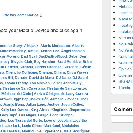
Finaliza
Historia
Legaliza
—
No hay comentarios ↓
Metatag
metatag
o your Mobile Device and click again
metatag
Mi cuen
No a te
Summer Story
,
Afrojack
,
Alanis Morissette
,
Alberto
No Vent
Almost Monday
,
Amaia
,
Anabel Lee
,
Ángel Stanich
,
car Moreno
,
Bad Gyal
,
BadBadNotGood
,
Bebe
,
Ben
Nuestro
mbay Bicycle Club
,
Boy Harsher
,
Brad Mehldau
,
Brian
Nuestros
la Cabello
,
Caribou
,
Carlos Sadness
,
Cascada
,
Cécile
Opinion 
ao
,
Chencho Corleone
,
Chenoa
,
Chiara
,
Circa Waves
,
Quiene
ess Hill
,
Darude
,
David de María
,
DJ Nano
,
DJ Sash!
,
SIGNAL 
pa
,
Faada Freddy
,
Fab Morvan
,
Father John Misty
,
Tienda
h
,
Fiestas de San Cayetano
,
Fiestas de San Lorenzo
,
Médicos del Cielo | Activa Códigos de Luz y Cura tu
ardwell
,
Iggy Pop
,
Indievisión
,
Jamelia
,
Javier Ruibal
,
r
,
Juanjo Bona
,
Julian Lage
,
Justice
,
Justin Quiles
,
Coment
,
Kelly Lee Owens
,
King África
,
Kingfishr
,
L’Imperatrice
,
Lady Tupé
,
Las Migas
,
Lasgo
,
Leon Bridges
,
bles
,
Los Tigres del Norte
,
Love of Lesbian
,
Love the
al
,
Luar La L
,
Lucie Silvas
,
Mad Cool
,
Madeleine
ats Festival
,
Madrid Live Experience
,
Mala Rodríguez
,