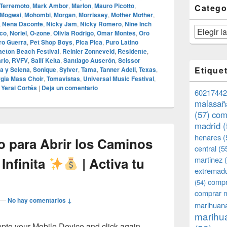
 Terremoto
,
Mark Ambor
,
Marlon
,
Mauro Picotto
,
Catego
Mogwai
,
Mohombi
,
Morgan
,
Morrissey
,
Mother Mother
,
,
Nena Daconte
,
Nicky Jam
,
Nicky Romero
,
Nine Inch
Categorías
ico
,
Noriel
,
O‑zone
,
Olivia Rodrigo
,
Omar Montes
,
Oro
ro Guerra
,
Pet Shop Boys
,
Pica Pica
,
Puro Latino
eton Beach Festival
,
Reinier Zonneveld
,
Residente
,
rio
,
RVFV
,
Salif Keita
,
Santiago Auserón
,
Scissor
Etique
a y Selena
,
Sonique
,
Sylver
,
Tama
,
Tanner Adell
,
Texas
,
gia Mass Choir
,
Tomavistas
,
Universal Music Festival
,
,
Yerai Cortés
|
Deja un comentario
60217442
malasañ
(57)
com
madrid
(
henares
(
o para Abrir los Caminos
central
(5
Infinita
| Activa tu
martinez
(
extremad
compr
(54)
comprar 
—
No hay comentarios ↓
marihuana
marihua
o your Mobile Device and click again