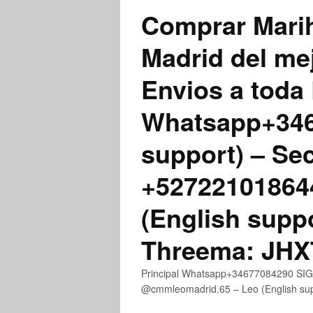
Comprar Marih
Madrid del me
Envios a toda 
Whatsapp+3467
support) – Se
+52722101864
(English supp
Threema: JH
Principal Whatsapp+34677084290 SIGN
@cmmleomadrid.65 – Leo (English s