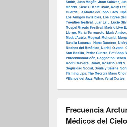
Smith
,
Juan Magán
,
Juan Salazar
,
Jua
Madrid
,
Kase O
,
Kate Ryan
,
Kelly Lee
Cuerda
,
La Madre del Topo
,
Lady Tupé
Los Amigos Invisibles
,
Los Tigres del
Twenties festival
,
Luar La L
,
Lucie Sil
Gospel Greats Festival
,
Madrid Live E
Llergo
,
María Terremoto
,
Mark Ambor
Model/Actriz
,
Mogwai
,
Mohombi
,
Morg
Natalia Lacunza
,
Nena Daconte
,
Nick
Noches del Botánico
,
Noriel
,
O‑zone
,
O
San Basilio
,
Pedro Guerra
,
Pet Shop 
Putochinomaricón
,
Reggaeton Beach 
Rodri Cervera
,
Romy
,
Rosario
,
RVFV
,
Seguridad Social
,
Sonia y Selena
,
Son
Flaming Lips
,
The Georgia Mass Choir
Villanos del Jazz
,
Wilco
,
Yerai Cortés
Frecuencia Arctu
Médicos del Cielo