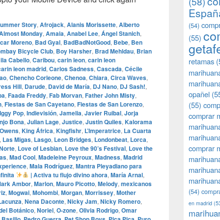
co
(58)
Españ
compr
Summer Story
,
Afrojack
,
Alanis Morissette
,
Alberto
(54)
co
Almost Monday
,
Amaia
,
Anabel Lee
,
Ángel Stanich
,
(55)
car Moreno
,
Bad Gyal
,
BadBadNotGood
,
Bebe
,
Ben
getaf
mbay Bicycle Club
,
Boy Harsher
,
Brad Mehldau
,
Brian
la Cabello
,
Caribou
,
carin leon
,
carin leon
retamas
(
carin leon madrid
,
Carlos Sadness
,
Cascada
,
Cécile
marihuan
ao
,
Chencho Corleone
,
Chenoa
,
Chiara
,
Circa Waves
,
marihuana
ess Hill
,
Darude
,
David de María
,
DJ Nano
,
DJ Sash!
,
opañel
(5
pa
,
Faada Freddy
,
Fab Morvan
,
Father John Misty
,
h
,
Fiestas de San Cayetano
,
Fiestas de San Lorenzo
,
(55)
comp
Iggy Pop
,
Indievisión
,
Jamelia
,
Javier Ruibal
,
Jorja
comprar m
njo Bona
,
Julian Lage
,
Justice
,
Justin Quiles
,
Kalorama
marihuana
 Owens
,
King África
,
Kingfishr
,
L’Imperatrice
,
La Cuarta
marihuana
,
Las Migas
,
Lasgo
,
Leon Bridges
,
Londonbeat
,
Lorca
,
comprar 
 Norte
,
Love of Lesbian
,
Love the 90’s Festival
,
Love the
vas
,
Mad Cool
,
Madeleine Peyroux
,
Madness
,
Madrid
marihuana
xperience
,
Mala Rodríguez
,
Mantra Pleyadiano para
marihuana
finita
| Activa tu flujo divino ahora
,
María Arnal
,
marihuana
ark Ambor
,
Marlon
,
Mauro Picotto
,
Melody
,
mexicanos
(54)
compra
iz
,
Mogwai
,
Mohombi
,
Morgan
,
Morrissey
,
Mother
 Lacunza
,
Nena Daconte
,
Nicky Jam
,
Nicky Romero
,
en madrid
(5
del Botánico
,
Noriel
,
O‑zone
,
Olivia Rodrigo
,
Omar
marihua
Basilio
,
Pedro Guerra
,
Pet Shop Boys
,
Pica Pica
,
Puro