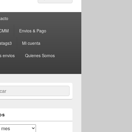
por:
acto
 CMM
Envios & Pago
atags3
Mi cuenta
s envios
Quienes Somos
ar
os