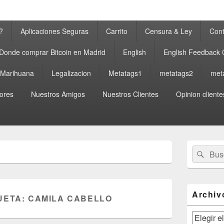
?
Aplicaciones Seguras
Carrito
Censura & Ley
Cont
Donde comprar Bitcoin en Madrid
English
English Feedback
a Marihuana
Legalizacion
Metatags1
metatags2
met
ores
Nuestros Amigos
Nuestros Clientes
Opinion cliente
El
Buscar
Busc
área
por:
de
widget
barra
lateral
Archiv
UETA:
CAMILA CABELLO
primaria
Archivos