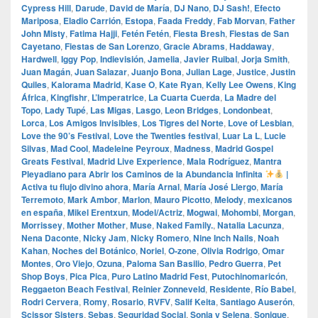
Cypress Hill
,
Darude
,
David de María
,
DJ Nano
,
DJ Sash!
,
Efecto
Mariposa
,
Eladio Carrión
,
Estopa
,
Faada Freddy
,
Fab Morvan
,
Father
John Misty
,
Fatima Hajji
,
Fetén Fetén
,
Fiesta Bresh
,
Fiestas de San
Cayetano
,
Fiestas de San Lorenzo
,
Gracie Abrams
,
Haddaway
,
Hardwell
,
Iggy Pop
,
Indievisión
,
Jamelia
,
Javier Ruibal
,
Jorja Smith
,
Juan Magán
,
Juan Salazar
,
Juanjo Bona
,
Julian Lage
,
Justice
,
Justin
Quiles
,
Kalorama Madrid
,
Kase O
,
Kate Ryan
,
Kelly Lee Owens
,
King
África
,
Kingfishr
,
L’Imperatrice
,
La Cuarta Cuerda
,
La Madre del
Topo
,
Lady Tupé
,
Las Migas
,
Lasgo
,
Leon Bridges
,
Londonbeat
,
Lorca
,
Los Amigos Invisibles
,
Los Tigres del Norte
,
Love of Lesbian
,
Love the 90’s Festival
,
Love the Twenties festival
,
Luar La L
,
Lucie
Silvas
,
Mad Cool
,
Madeleine Peyroux
,
Madness
,
Madrid Gospel
Greats Festival
,
Madrid Live Experience
,
Mala Rodríguez
,
Mantra
Pleyadiano para Abrir los Caminos de la Abundancia Infinita
|
Activa tu flujo divino ahora
,
María Arnal
,
María José Llergo
,
María
Terremoto
,
Mark Ambor
,
Marlon
,
Mauro Picotto
,
Melody
,
mexicanos
en españa
,
Mikel Erentxun
,
Model/Actriz
,
Mogwai
,
Mohombi
,
Morgan
,
Morrissey
,
Mother Mother
,
Muse
,
Naked Family.
,
Natalia Lacunza
,
Nena Daconte
,
Nicky Jam
,
Nicky Romero
,
Nine Inch Nails
,
Noah
Kahan
,
Noches del Botánico
,
Noriel
,
O‑zone
,
Olivia Rodrigo
,
Omar
Montes
,
Oro Viejo
,
Ozuna
,
Paloma San Basilio
,
Pedro Guerra
,
Pet
Shop Boys
,
Pica Pica
,
Puro Latino Madrid Fest
,
Putochinomaricón
,
Reggaeton Beach Festival
,
Reinier Zonneveld
,
Residente
,
Río Babel
,
Rodri Cervera
,
Romy
,
Rosario
,
RVFV
,
Salif Keita
,
Santiago Auserón
,
Scissor Sisters
,
Sebas
,
Seguridad Social
,
Sonia y Selena
,
Sonique
,