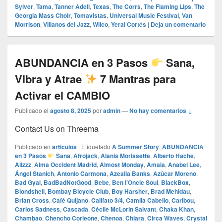
Sylver
,
Tama
,
Tanner Adell
,
Texas
,
The Corrs
,
The Flaming Lips
,
The
Georgia Mass Choir
,
Tomavistas
,
Universal Music Festival
,
Van
Morrison
,
Villanos del Jazz
,
Wilco
,
Yerai Cortés
|
Deja un comentario
ABUNDANCIA en 3 Pasos
Sana,
Vibra y Atrae
7 Mantras para
Activar el CAMBIO
Publicado el
agosto 8, 2025
por
admin
—
No hay comentarios ↓
Contact Us on Threema
Publicado en
articulos
|
Etiquetado
A Summer Story
,
ABUNDANCIA
en 3 Pasos
Sana
,
Afrojack
,
Alanis Morissette
,
Alberto Hache
,
Alizzz
,
Alma Occident Madrid
,
Almost Monday
,
Amaia
,
Anabel Lee
,
Ángel Stanich
,
Antonio Carmona
,
Azealia Banks
,
Azúcar Moreno
,
Bad Gyal
,
BadBadNotGood
,
Bebe
,
Ben l’Oncle Soul
,
BlackBox
,
Blondshell
,
Bombay Bicycle Club
,
Boy Harsher
,
Brad Mehldau
,
Brian Cross
,
Café Quijano
,
Califato 3/4
,
Camila Cabello
,
Caribou
,
Carlos Sadness
,
Cascada
,
Cécile McLorin Salvant
,
Chaka Khan
,
Chambao
,
Chencho Corleone
,
Chenoa
,
Chiara
,
Circa Waves
,
Crystal