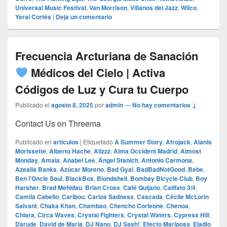
Universal Music Festival
,
Van Morrison
,
Villanos del Jazz
,
Wilco
,
Yerai Cortés
|
Deja un comentario
Frecuencia Arcturiana de Sanación
Médicos del Cielo | Activa
Códigos de Luz y Cura tu Cuerpo
Publicado el
agosto 8, 2025
por
admin
—
No hay comentarios ↓
Contact Us on Threema
Publicado en
articulos
|
Etiquetado
A Summer Story
,
Afrojack
,
Alanis
Morissette
,
Alberto Hache
,
Alizzz
,
Alma Occident Madrid
,
Almost
Monday
,
Amaia
,
Anabel Lee
,
Ángel Stanich
,
Antonio Carmona
,
Azealia Banks
,
Azúcar Moreno
,
Bad Gyal
,
BadBadNotGood
,
Bebe
,
Ben l’Oncle Soul
,
BlackBox
,
Blondshell
,
Bombay Bicycle Club
,
Boy
Harsher
,
Brad Mehldau
,
Brian Cross
,
Café Quijano
,
Califato 3/4
,
Camila Cabello
,
Caribou
,
Carlos Sadness
,
Cascada
,
Cécile McLorin
Salvant
,
Chaka Khan
,
Chambao
,
Chencho Corleone
,
Chenoa
,
Chiara
,
Circa Waves
,
Crystal Fighters
,
Crystal Waters
,
Cypress Hill
,
Darude
,
David de María
,
DJ Nano
,
DJ Sash!
,
Efecto Mariposa
,
Eladio