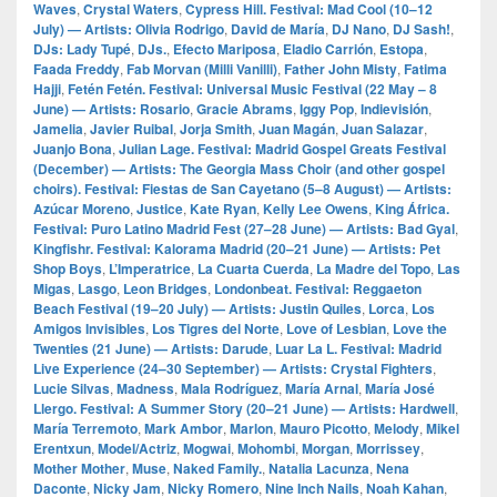
Waves
,
Crystal Waters
,
Cypress Hill. Festival: Mad Cool (10–12
July) — Artists: Olivia Rodrigo
,
David de María
,
DJ Nano
,
DJ Sash!
,
DJs: Lady Tupé
,
DJs.
,
Efecto Mariposa
,
Eladio Carrión
,
Estopa
,
Faada Freddy
,
Fab Morvan (Milli Vanilli)
,
Father John Misty
,
Fatima
Hajji
,
Fetén Fetén. Festival: Universal Music Festival (22 May – 8
June) — Artists: Rosario
,
Gracie Abrams
,
Iggy Pop
,
Indievisión
,
Jamelia
,
Javier Ruibal
,
Jorja Smith
,
Juan Magán
,
Juan Salazar
,
Juanjo Bona
,
Julian Lage. Festival: Madrid Gospel Greats Festival
(December) — Artists: The Georgia Mass Choir (and other gospel
choirs). Festival: Fiestas de San Cayetano (5–8 August) — Artists:
Azúcar Moreno
,
Justice
,
Kate Ryan
,
Kelly Lee Owens
,
King África.
Festival: Puro Latino Madrid Fest (27–28 June) — Artists: Bad Gyal
,
Kingfishr. Festival: Kalorama Madrid (20–21 June) — Artists: Pet
Shop Boys
,
L’Imperatrice
,
La Cuarta Cuerda
,
La Madre del Topo
,
Las
Migas
,
Lasgo
,
Leon Bridges
,
Londonbeat. Festival: Reggaeton
Beach Festival (19–20 July) — Artists: Justin Quiles
,
Lorca
,
Los
Amigos Invisibles
,
Los Tigres del Norte
,
Love of Lesbian
,
Love the
Twenties (21 June) — Artists: Darude
,
Luar La L. Festival: Madrid
Live Experience (24–30 September) — Artists: Crystal Fighters
,
Lucie Silvas
,
Madness
,
Mala Rodríguez
,
María Arnal
,
María José
Llergo. Festival: A Summer Story (20–21 June) — Artists: Hardwell
,
María Terremoto
,
Mark Ambor
,
Marlon
,
Mauro Picotto
,
Melody
,
Mikel
Erentxun
,
Model/Actriz
,
Mogwai
,
Mohombi
,
Morgan
,
Morrissey
,
Mother Mother
,
Muse
,
Naked Family.
,
Natalia Lacunza
,
Nena
Daconte
,
Nicky Jam
,
Nicky Romero
,
Nine Inch Nails
,
Noah Kahan
,