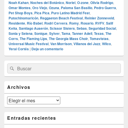
Noah Kahan
,
Noches del Botánico
,
Noriel
,
O‑zone
,
Olivia Rodrigo
,
Omar Montes
,
Oro Viejo
,
Ozuna
,
Paloma San Basilio
,
Pedro Guerra
,
Pet Shop Boys
,
Pica Pica
,
Puro Latino Madrid Fest
,
Putochinomaricón
,
Reggaeton Beach Festival
,
Reinier Zonneveld
,
Residente
,
Río Babel
,
Rodri Cervera
,
Romy
,
Rosario
,
RVFV
,
Salif
Keita
,
Santiago Auserón
,
Scissor Sisters
,
Sebas
,
Seguridad Social
,
Sonia y Selena
,
Sonique
,
Sylver
,
Tama
,
Tanner Adell
,
Texas
,
The
Corrs
,
The Flaming Lips
,
The Georgia Mass Choir
,
Tomavistas
,
Universal Music Festival
,
Van Morrison
,
Villanos del Jazz
,
Wilco
,
Yerai Cortés
|
Deja un comentario
El
Buscar
Buscar
área
por:
de
widget
barra
Archivos
lateral
primaria
Archivos
Entradas recientes