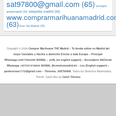
sat97800@gmail.com
(65)
surespot
teleyerba madrid
(54)
weedmadrid
(53)
www.comprarmarihuanamadrid.c
(63)
​​Gran Via Madrid
(53)
Copyright © 2026
Comprar Marihuana THC Madrid – Tu tienda online en Madrid del
mejor Cannabis y Hachis a domicilio Envios a toda Europa – Principal
Whatsapp+34677084290 SIGNAL – yeffy (no english support) – Secundario AttCliente
Whatsapp +527221018644 SIGNAL @cmmleomadrid.65 – Leo (English support) –
panterarosa1772@gmail.com – Threema: JHXT6HHA
. Todos los Derechos Reservados.
Theme: Catch Box by
Catch Themes