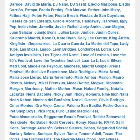
Darude
,
David de María
,
DJ Nano
,
DJ Sash!
,
Efecto Mariposa
,
Eladio
Carrión
,
Estopa
,
Faada Freddy
,
Fab Morvan
,
Father John Misty
,
Fatima Hajji
,
Fetén Fetén
,
Fiesta Bresh
,
Fiestas de San Cayetano
,
Fiestas de San Lorenzo
,
Gracie Abrams
,
Haddaway
,
Hardwell
,
Iggy
Pop
,
Indievisión
,
Jamelia
,
Javier Ruibal
,
Jorja Smith
,
Juan Magán
,
Juan Salazar
,
Juanjo Bona
,
Julian Lage
,
Justice
,
Justin Quiles
,
Kalorama Madrid
,
Kase O
,
Kate Ryan
,
Kelly Lee Owens
,
King África
,
Kingfishr
,
L’Imperatrice
,
La Cuarta Cuerda
,
La Madre del Topo
,
Lady
Tupé
,
Las Migas
,
Lasgo
,
Leon Bridges
,
Londonbeat
,
Lorca
,
Los
Amigos Invisibles
,
Los Tigres del Norte
,
Love of Lesbian
,
Love the
90’s Festival
,
Love the Twenties festival
,
Luar La L
,
Lucie Silvas
,
Mad Cool
,
Madeleine Peyroux
,
Madness
,
Madrid Gospel Greats
Festival
,
Madrid Live Experience
,
Mala Rodríguez
,
María Arnal
,
María José Llergo
,
María Terremoto
,
Mark Ambor
,
Marlon
,
Mauro
Picotto
,
Melody
,
Mikel Erentxun
,
Model/Actriz
,
Mogwai
,
Mohombi
,
Morgan
,
Morrissey
,
Mother Mother
,
Muse
,
Naked Family.
,
Natalia
Lacunza
,
Nena Daconte
,
Nicky Jam
,
Nicky Romero
,
Nine Inch Nails
,
Noah Kahan
,
Noches del Botánico
,
Noriel
,
O‑zone
,
Olivia Rodrigo
,
Omar Montes
,
Oro Viejo
,
Ozuna
,
Paloma San Basilio
,
Pedro Guerra
,
Pet Shop Boys
,
Pica Pica
,
Puro Latino Madrid Fest
,
Putochinomaricón
,
Reggaeton Beach Festival
,
Reinier Zonneveld
,
Residente
,
Río Babel
,
Rodri Cervera
,
Romy
,
Rosario
,
RVFV
,
Salif
Keita
,
Santiago Auserón
,
Scissor Sisters
,
Sebas
,
Seguridad Social
,
Sonia y Selena
,
Sonique
,
Sylver
,
Tama
,
Tanner Adell
,
Texas
,
The
Corrs
,
The Flaming Lips
,
The Georgia Mass Choir
,
Tomavistas
,