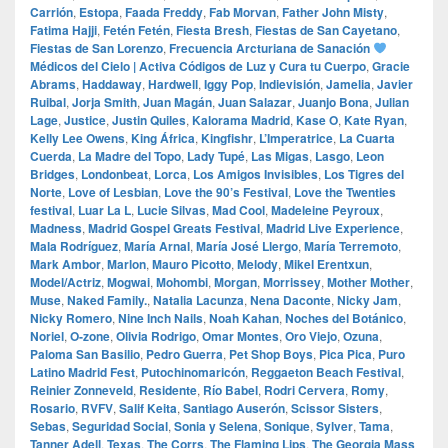
Carrión
,
Estopa
,
Faada Freddy
,
Fab Morvan
,
Father John Misty
,
Fatima Hajji
,
Fetén Fetén
,
Fiesta Bresh
,
Fiestas de San Cayetano
,
Fiestas de San Lorenzo
,
Frecuencia Arcturiana de Sanación
Médicos del Cielo | Activa Códigos de Luz y Cura tu Cuerpo
,
Gracie
Abrams
,
Haddaway
,
Hardwell
,
Iggy Pop
,
Indievisión
,
Jamelia
,
Javier
Ruibal
,
Jorja Smith
,
Juan Magán
,
Juan Salazar
,
Juanjo Bona
,
Julian
Lage
,
Justice
,
Justin Quiles
,
Kalorama Madrid
,
Kase O
,
Kate Ryan
,
Kelly Lee Owens
,
King África
,
Kingfishr
,
L’Imperatrice
,
La Cuarta
Cuerda
,
La Madre del Topo
,
Lady Tupé
,
Las Migas
,
Lasgo
,
Leon
Bridges
,
Londonbeat
,
Lorca
,
Los Amigos Invisibles
,
Los Tigres del
Norte
,
Love of Lesbian
,
Love the 90’s Festival
,
Love the Twenties
festival
,
Luar La L
,
Lucie Silvas
,
Mad Cool
,
Madeleine Peyroux
,
Madness
,
Madrid Gospel Greats Festival
,
Madrid Live Experience
,
Mala Rodríguez
,
María Arnal
,
María José Llergo
,
María Terremoto
,
Mark Ambor
,
Marlon
,
Mauro Picotto
,
Melody
,
Mikel Erentxun
,
Model/Actriz
,
Mogwai
,
Mohombi
,
Morgan
,
Morrissey
,
Mother Mother
,
Muse
,
Naked Family.
,
Natalia Lacunza
,
Nena Daconte
,
Nicky Jam
,
Nicky Romero
,
Nine Inch Nails
,
Noah Kahan
,
Noches del Botánico
,
Noriel
,
O‑zone
,
Olivia Rodrigo
,
Omar Montes
,
Oro Viejo
,
Ozuna
,
Paloma San Basilio
,
Pedro Guerra
,
Pet Shop Boys
,
Pica Pica
,
Puro
Latino Madrid Fest
,
Putochinomaricón
,
Reggaeton Beach Festival
,
Reinier Zonneveld
,
Residente
,
Río Babel
,
Rodri Cervera
,
Romy
,
Rosario
,
RVFV
,
Salif Keita
,
Santiago Auserón
,
Scissor Sisters
,
Sebas
,
Seguridad Social
,
Sonia y Selena
,
Sonique
,
Sylver
,
Tama
,
Tanner Adell
,
Texas
,
The Corrs
,
The Flaming Lips
,
The Georgia Mass