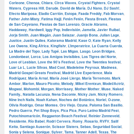
Corleone
,
Chenoa
,
Chiara
,
Circa Waves
,
Crystal Fighters
,
Crystal
Waters
,
Cypress Hill
,
Darude
,
David de María
,
DJ Nano
,
DJ Sash!
,
Efecto Mariposa
,
Eladio Carrión
,
Estopa
,
Faada Freddy
,
Fab Morvan
,
Father John Misty
,
Fatima Hajji
,
Fetén Fetén
,
Fiesta Bresh
,
Fiestas
de San Cayetano
,
Fiestas de San Lorenzo
,
Gracie Abrams
,
Haddaway
,
Hardwell
,
Iggy Pop
,
Indievisión
,
Jamelia
,
Javier Ruibal
,
Jorja Smith
,
Juan Magán
,
Juan Salazar
,
Juanjo Bona
,
Julian Lage
,
Justice
,
Justin Quiles
,
Kalorama Madrid
,
Kase O
,
Kate Ryan
,
Kelly
Lee Owens
,
King África
,
Kingfishr
,
L’Imperatrice
,
La Cuarta Cuerda
,
La Madre del Topo
,
Lady Tupé
,
Las Migas
,
Lasgo
,
Leon Bridges
,
Londonbeat
,
Lorca
,
Los Amigos Invisibles
,
Los Tigres del Norte
,
Love of Lesbian
,
Love the 90’s Festival
,
Love the Twenties festival
,
Luar La L
,
Lucie Silvas
,
Mad Cool
,
Madeleine Peyroux
,
Madness
,
Madrid Gospel Greats Festival
,
Madrid Live Experience
,
Mala
Rodríguez
,
María Arnal
,
María José Llergo
,
María Terremoto
,
Mark
Ambor
,
Marlon
,
Mauro Picotto
,
Melody
,
Mikel Erentxun
,
Model/Actriz
,
Mogwai
,
Mohombi
,
Morgan
,
Morrissey
,
Mother Mother
,
Muse
,
Naked
Family.
,
Natalia Lacunza
,
Nena Daconte
,
Nicky Jam
,
Nicky Romero
,
Nine Inch Nails
,
Noah Kahan
,
Noches del Botánico
,
Noriel
,
O‑zone
,
Olivia Rodrigo
,
Omar Montes
,
Oro Viejo
,
Ozuna
,
Paloma San Basilio
,
Pedro Guerra
,
Pet Shop Boys
,
Pica Pica
,
Puro Latino Madrid Fest
,
Putochinomaricón
,
Reggaeton Beach Festival
,
Reinier Zonneveld
,
Residente
,
Río Babel
,
Rodri Cervera
,
Romy
,
Rosario
,
RVFV
,
Salif
Keita
,
Santiago Auserón
,
Scissor Sisters
,
Sebas
,
Seguridad Social
,
Sonia y Selena
,
Sonique
,
Sylver
,
Tama
,
Tanner Adell
,
Texas
,
The