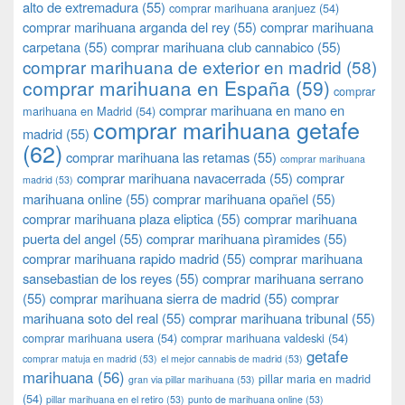
alto de extremadura
(55)
comprar marihuana aranjuez
(54)
comprar marihuana arganda del rey
(55)
comprar marihuana
carpetana
(55)
comprar marihuana club cannabico
(55)
comprar marihuana de exterior en madrid
(58)
comprar marihuana en España
(59)
comprar
comprar marihuana en mano en
marihuana en Madrid
(54)
comprar marihuana getafe
madrid
(55)
(62)
comprar marihuana las retamas
(55)
comprar marihuana
comprar marihuana navacerrada
(55)
comprar
madrid
(53)
marihuana online
(55)
comprar marihuana opañel
(55)
comprar marihuana plaza eliptica
(55)
comprar marihuana
puerta del angel
(55)
comprar marihuana pìramides
(55)
comprar marihuana rapido madrid
(55)
comprar marihuana
sansebastian de los reyes
(55)
comprar marihuana serrano
(55)
comprar marihuana sierra de madrid
(55)
comprar
marihuana soto del real
(55)
comprar marihuana tribunal
(55)
comprar marihuana usera
(54)
comprar marihuana valdeski
(54)
getafe
comprar matuja en madrid
(53)
el mejor cannabis de madrid
(53)
marihuana
(56)
pillar maria en madrid
gran via pillar marihuana
(53)
(54)
pillar marihuana en el retiro
(53)
punto de marihuana online
(53)