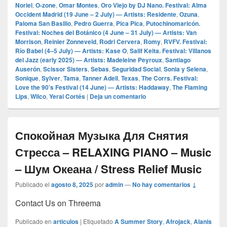
Noriel
,
O‑zone
,
Omar Montes
,
Oro Viejo by DJ Nano. Festival: Alma
Occident Madrid (19 June – 2 July) — Artists: Residente
,
Ozuna
,
Paloma San Basilio
,
Pedro Guerra
,
Pica Pica
,
Putochinomaricón.
Festival: Noches del Botánico (4 June – 31 July) — Artists: Van
Morrison
,
Reinier Zonneveld
,
Rodri Cervera
,
Romy
,
RVFV. Festival:
Río Babel (4–5 July) — Artists: Kase O
,
Salif Keita. Festival: Villanos
del Jazz (early 2025) — Artists: Madeleine Peyroux
,
Santiago
Auserón
,
Scissor Sisters
,
Sebas
,
Seguridad Social
,
Sonia y Selena
,
Sonique
,
Sylver
,
Tama
,
Tanner Adell
,
Texas
,
The Corrs. Festival:
Love the 90’s Festival (14 June) — Artists: Haddaway
,
The Flaming
Lips
,
Wilco
,
Yerai Cortés
|
Deja un comentario
Спокойная Музыка Для Снятия
Стресса – RELAXING PIANO – Music
– Шум Океана / Stress Relief Music
Publicado el
agosto 8, 2025
por
admin
—
No hay comentarios ↓
Contact Us on Threema
Publicado en
articulos
|
Etiquetado
A Summer Story
,
Afrojack
,
Alanis