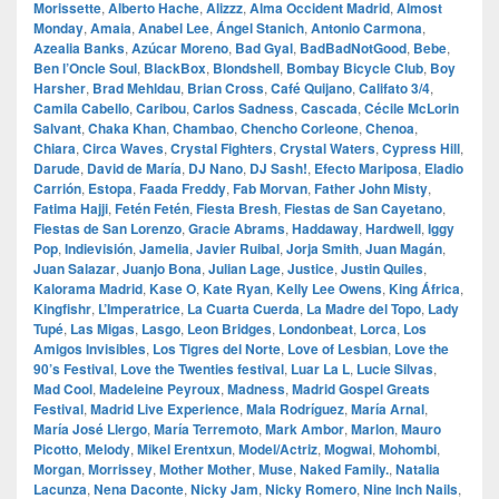
Morissette
,
Alberto Hache
,
Alizzz
,
Alma Occident Madrid
,
Almost
Monday
,
Amaia
,
Anabel Lee
,
Ángel Stanich
,
Antonio Carmona
,
Azealia Banks
,
Azúcar Moreno
,
Bad Gyal
,
BadBadNotGood
,
Bebe
,
Ben l’Oncle Soul
,
BlackBox
,
Blondshell
,
Bombay Bicycle Club
,
Boy
Harsher
,
Brad Mehldau
,
Brian Cross
,
Café Quijano
,
Califato 3/4
,
Camila Cabello
,
Caribou
,
Carlos Sadness
,
Cascada
,
Cécile McLorin
Salvant
,
Chaka Khan
,
Chambao
,
Chencho Corleone
,
Chenoa
,
Chiara
,
Circa Waves
,
Crystal Fighters
,
Crystal Waters
,
Cypress Hill
,
Darude
,
David de María
,
DJ Nano
,
DJ Sash!
,
Efecto Mariposa
,
Eladio
Carrión
,
Estopa
,
Faada Freddy
,
Fab Morvan
,
Father John Misty
,
Fatima Hajji
,
Fetén Fetén
,
Fiesta Bresh
,
Fiestas de San Cayetano
,
Fiestas de San Lorenzo
,
Gracie Abrams
,
Haddaway
,
Hardwell
,
Iggy
Pop
,
Indievisión
,
Jamelia
,
Javier Ruibal
,
Jorja Smith
,
Juan Magán
,
Juan Salazar
,
Juanjo Bona
,
Julian Lage
,
Justice
,
Justin Quiles
,
Kalorama Madrid
,
Kase O
,
Kate Ryan
,
Kelly Lee Owens
,
King África
,
Kingfishr
,
L’Imperatrice
,
La Cuarta Cuerda
,
La Madre del Topo
,
Lady
Tupé
,
Las Migas
,
Lasgo
,
Leon Bridges
,
Londonbeat
,
Lorca
,
Los
Amigos Invisibles
,
Los Tigres del Norte
,
Love of Lesbian
,
Love the
90’s Festival
,
Love the Twenties festival
,
Luar La L
,
Lucie Silvas
,
Mad Cool
,
Madeleine Peyroux
,
Madness
,
Madrid Gospel Greats
Festival
,
Madrid Live Experience
,
Mala Rodríguez
,
María Arnal
,
María José Llergo
,
María Terremoto
,
Mark Ambor
,
Marlon
,
Mauro
Picotto
,
Melody
,
Mikel Erentxun
,
Model/Actriz
,
Mogwai
,
Mohombi
,
Morgan
,
Morrissey
,
Mother Mother
,
Muse
,
Naked Family.
,
Natalia
Lacunza
,
Nena Daconte
,
Nicky Jam
,
Nicky Romero
,
Nine Inch Nails
,