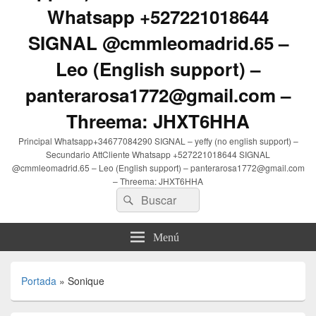
Whatsapp +527221018644
SIGNAL @cmmleomadrid.65 –
Leo (English support) –
panterarosa1772@gmail.com –
Threema: JHXT6HHA
Principal Whatsapp+34677084290 SIGNAL – yeffy (no english support) –
Secundario AttCliente Whatsapp +527221018644 SIGNAL
@cmmleomadrid.65 – Leo (English support) – panterarosa1772@gmail.com
– Threema: JHXT6HHA
Buscar
Buscar
por:
Menú
Portada
»
Sonique