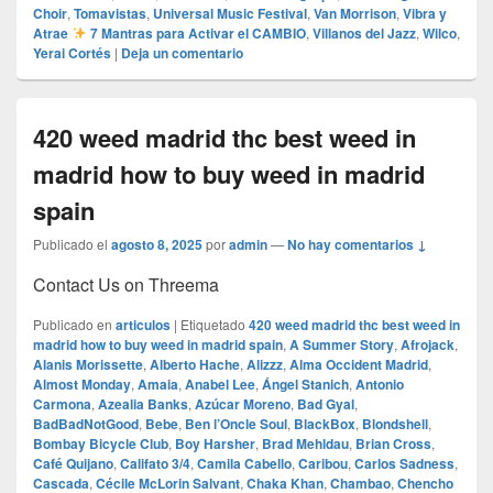
Choir
,
Tomavistas
,
Universal Music Festival
,
Van Morrison
,
Vibra y
Atrae
7 Mantras para Activar el CAMBIO
,
Villanos del Jazz
,
Wilco
,
Yerai Cortés
|
Deja un comentario
420 weed madrid thc best weed in
madrid how to buy weed in madrid
spain
Publicado el
agosto 8, 2025
por
admin
—
No hay comentarios ↓
Contact Us on Threema
Publicado en
articulos
|
Etiquetado
420 weed madrid thc best weed in
madrid how to buy weed in madrid spain
,
A Summer Story
,
Afrojack
,
Alanis Morissette
,
Alberto Hache
,
Alizzz
,
Alma Occident Madrid
,
Almost Monday
,
Amaia
,
Anabel Lee
,
Ángel Stanich
,
Antonio
Carmona
,
Azealia Banks
,
Azúcar Moreno
,
Bad Gyal
,
BadBadNotGood
,
Bebe
,
Ben l’Oncle Soul
,
BlackBox
,
Blondshell
,
Bombay Bicycle Club
,
Boy Harsher
,
Brad Mehldau
,
Brian Cross
,
Café Quijano
,
Califato 3/4
,
Camila Cabello
,
Caribou
,
Carlos Sadness
,
Cascada
,
Cécile McLorin Salvant
,
Chaka Khan
,
Chambao
,
Chencho