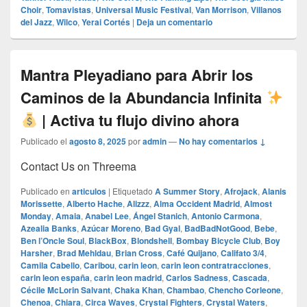
Choir
,
Tomavistas
,
Universal Music Festival
,
Van Morrison
,
Villanos
del Jazz
,
Wilco
,
Yerai Cortés
|
Deja un comentario
Mantra Pleyadiano para Abrir los
Caminos de la Abundancia Infinita
| Activa tu flujo divino ahora
Publicado el
agosto 8, 2025
por
admin
—
No hay comentarios ↓
Contact Us on Threema
Publicado en
articulos
|
Etiquetado
A Summer Story
,
Afrojack
,
Alanis
Morissette
,
Alberto Hache
,
Alizzz
,
Alma Occident Madrid
,
Almost
Monday
,
Amaia
,
Anabel Lee
,
Ángel Stanich
,
Antonio Carmona
,
Azealia Banks
,
Azúcar Moreno
,
Bad Gyal
,
BadBadNotGood
,
Bebe
,
Ben l’Oncle Soul
,
BlackBox
,
Blondshell
,
Bombay Bicycle Club
,
Boy
Harsher
,
Brad Mehldau
,
Brian Cross
,
Café Quijano
,
Califato 3/4
,
Camila Cabello
,
Caribou
,
carin leon
,
carin leon contratracciones
,
carin leon españa
,
carin leon madrid
,
Carlos Sadness
,
Cascada
,
Cécile McLorin Salvant
,
Chaka Khan
,
Chambao
,
Chencho Corleone
,
Chenoa
,
Chiara
,
Circa Waves
,
Crystal Fighters
,
Crystal Waters
,