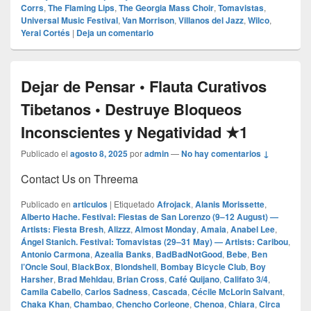
Corrs
,
The Flaming Lips
,
The Georgia Mass Choir
,
Tomavistas
,
Universal Music Festival
,
Van Morrison
,
Villanos del Jazz
,
Wilco
,
Yerai Cortés
|
Deja un comentario
Dejar de Pensar • Flauta Curativos
Tibetanos • Destruye Bloqueos
Inconscientes y Negatividad ★1
Publicado el
agosto 8, 2025
por
admin
—
No hay comentarios ↓
Contact Us on Threema
Publicado en
articulos
|
Etiquetado
Afrojack
,
Alanis Morissette
,
Alberto Hache. Festival: Fiestas de San Lorenzo (9–12 August) —
Artists: Fiesta Bresh
,
Alizzz
,
Almost Monday
,
Amaia
,
Anabel Lee
,
Ángel Stanich. Festival: Tomavistas (29–31 May) — Artists: Caribou
,
Antonio Carmona
,
Azealia Banks
,
BadBadNotGood
,
Bebe
,
Ben
l’Oncle Soul
,
BlackBox
,
Blondshell
,
Bombay Bicycle Club
,
Boy
Harsher
,
Brad Mehldau
,
Brian Cross
,
Café Quijano
,
Califato 3/4
,
Camila Cabello
,
Carlos Sadness
,
Cascada
,
Cécile McLorin Salvant
,
Chaka Khan
,
Chambao
,
Chencho Corleone
,
Chenoa
,
Chiara
,
Circa