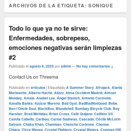
ARCHIVOS DE LA ETIQUETA:
SONIQUE
Todo lo que ya no te sirve:
Enfermedades, sobrepeso,
emociones negativas serán limpiezas
#2
Publicado el
agosto 8, 2025
por
admin
—
No hay comentarios ↓
Contact Us on Threema
Publicado en
articulos
|
Etiquetado
A Summer Story
,
Afrojack
,
Alanis
Morissette
,
Alberto Hache
,
Alizzz
,
Alma Occident Madrid
,
Almost
Monday
,
Amaia
,
Anabel Lee
,
Ángel Stanich
,
Antonio Carmona
,
Azealia Banks
,
Azúcar Moreno
,
Bad Gyal
,
BadBadNotGood
,
Bebe
,
Ben l’Oncle Soul
,
BlackBox
,
Blondshell
,
Bombay Bicycle Club
,
Boy
Harsher
,
Brad Mehldau
,
Brian Cross
,
Café Quijano
,
Califato 3/4
,
Camila Cabello
,
Caribou
,
Carlos Sadness
,
Cascada
,
Cécile McLorin
Salvant
,
Chaka Khan
,
Chambao
,
Chencho Corleone
,
Chenoa
,
Chiara
,
Circa Waves
,
Crystal Fighters
,
Crystal Waters
,
Cypress Hill
,