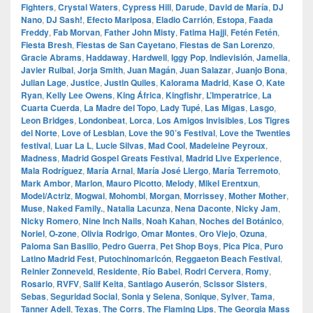
Fighters
,
Crystal Waters
,
Cypress Hill
,
Darude
,
David de María
,
DJ
Nano
,
DJ Sash!
,
Efecto Mariposa
,
Eladio Carrión
,
Estopa
,
Faada
Freddy
,
Fab Morvan
,
Father John Misty
,
Fatima Hajji
,
Fetén Fetén
,
Fiesta Bresh
,
Fiestas de San Cayetano
,
Fiestas de San Lorenzo
,
Gracie Abrams
,
Haddaway
,
Hardwell
,
Iggy Pop
,
Indievisión
,
Jamelia
,
Javier Ruibal
,
Jorja Smith
,
Juan Magán
,
Juan Salazar
,
Juanjo Bona
,
Julian Lage
,
Justice
,
Justin Quiles
,
Kalorama Madrid
,
Kase O
,
Kate
Ryan
,
Kelly Lee Owens
,
King África
,
Kingfishr
,
L’Imperatrice
,
La
Cuarta Cuerda
,
La Madre del Topo
,
Lady Tupé
,
Las Migas
,
Lasgo
,
Leon Bridges
,
Londonbeat
,
Lorca
,
Los Amigos Invisibles
,
Los Tigres
del Norte
,
Love of Lesbian
,
Love the 90’s Festival
,
Love the Twenties
festival
,
Luar La L
,
Lucie Silvas
,
Mad Cool
,
Madeleine Peyroux
,
Madness
,
Madrid Gospel Greats Festival
,
Madrid Live Experience
,
Mala Rodríguez
,
María Arnal
,
María José Llergo
,
María Terremoto
,
Mark Ambor
,
Marlon
,
Mauro Picotto
,
Melody
,
Mikel Erentxun
,
Model/Actriz
,
Mogwai
,
Mohombi
,
Morgan
,
Morrissey
,
Mother Mother
,
Muse
,
Naked Family.
,
Natalia Lacunza
,
Nena Daconte
,
Nicky Jam
,
Nicky Romero
,
Nine Inch Nails
,
Noah Kahan
,
Noches del Botánico
,
Noriel
,
O‑zone
,
Olivia Rodrigo
,
Omar Montes
,
Oro Viejo
,
Ozuna
,
Paloma San Basilio
,
Pedro Guerra
,
Pet Shop Boys
,
Pica Pica
,
Puro
Latino Madrid Fest
,
Putochinomaricón
,
Reggaeton Beach Festival
,
Reinier Zonneveld
,
Residente
,
Río Babel
,
Rodri Cervera
,
Romy
,
Rosario
,
RVFV
,
Salif Keita
,
Santiago Auserón
,
Scissor Sisters
,
Sebas
,
Seguridad Social
,
Sonia y Selena
,
Sonique
,
Sylver
,
Tama
,
Tanner Adell
,
Texas
,
The Corrs
,
The Flaming Lips
,
The Georgia Mass