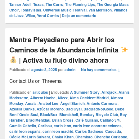
Tanner Adell
,
Texas
,
The Corrs
,
The Flaming Lips
,
The Georgia Mass
Choir
,
Tomavistas
,
Universal Music Festival
,
Van Morrison
,
Villanos
del Jazz
,
Wilco
,
Yerai Cortés
|
Deja un comentario
Mantra Pleyadiano para Abrir los
Caminos de la Abundancia Infinita
| Activa tu flujo divino ahora
Publicado el
agosto 8, 2025
por
admin
—
No hay comentarios ↓
Contact Us on Threema
Publicado en
articulos
|
Etiquetado
A Summer Story
,
Afrojack
,
Alanis
Morissette
,
Alberto Hache
,
Alizzz
,
Alma Occident Madrid
,
Almost
Monday
,
Amaia
,
Anabel Lee
,
Ángel Stanich
,
Antonio Carmona
,
Azealia Banks
,
Azúcar Moreno
,
Bad Gyal
,
BadBadNotGood
,
Bebe
,
Ben l’Oncle Soul
,
BlackBox
,
Blondshell
,
Bombay Bicycle Club
,
Boy
Harsher
,
Brad Mehldau
,
Brian Cross
,
Café Quijano
,
Califato 3/4
,
Camila Cabello
,
Caribou
,
carin leon
,
carin leon contratracciones
,
carin leon españa
,
carin leon madrid
,
Carlos Sadness
,
Cascada
,
Cécile McLorin Salvant
,
Chaka Khan
,
Chambao
,
Chencho Corleone
,