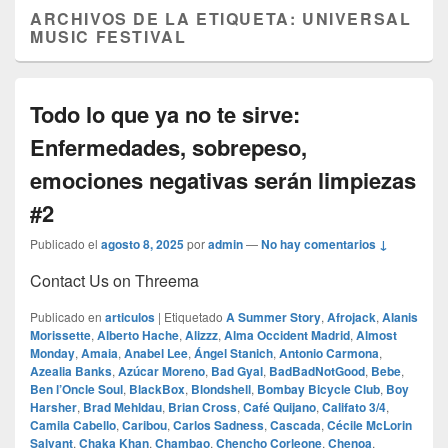
ARCHIVOS DE LA ETIQUETA:
UNIVERSAL
MUSIC FESTIVAL
Todo lo que ya no te sirve:
Enfermedades, sobrepeso,
emociones negativas serán limpiezas
#2
Publicado el
agosto 8, 2025
por
admin
—
No hay comentarios ↓
Contact Us on Threema
Publicado en
articulos
|
Etiquetado
A Summer Story
,
Afrojack
,
Alanis
Morissette
,
Alberto Hache
,
Alizzz
,
Alma Occident Madrid
,
Almost
Monday
,
Amaia
,
Anabel Lee
,
Ángel Stanich
,
Antonio Carmona
,
Azealia Banks
,
Azúcar Moreno
,
Bad Gyal
,
BadBadNotGood
,
Bebe
,
Ben l’Oncle Soul
,
BlackBox
,
Blondshell
,
Bombay Bicycle Club
,
Boy
Harsher
,
Brad Mehldau
,
Brian Cross
,
Café Quijano
,
Califato 3/4
,
Camila Cabello
,
Caribou
,
Carlos Sadness
,
Cascada
,
Cécile McLorin
Salvant
,
Chaka Khan
,
Chambao
,
Chencho Corleone
,
Chenoa
,