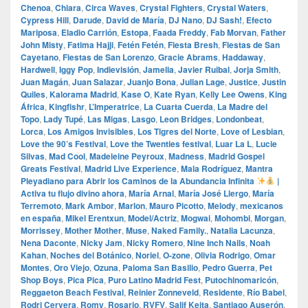
Chenoa
,
Chiara
,
Circa Waves
,
Crystal Fighters
,
Crystal Waters
,
Cypress Hill
,
Darude
,
David de María
,
DJ Nano
,
DJ Sash!
,
Efecto
Mariposa
,
Eladio Carrión
,
Estopa
,
Faada Freddy
,
Fab Morvan
,
Father
John Misty
,
Fatima Hajji
,
Fetén Fetén
,
Fiesta Bresh
,
Fiestas de San
Cayetano
,
Fiestas de San Lorenzo
,
Gracie Abrams
,
Haddaway
,
Hardwell
,
Iggy Pop
,
Indievisión
,
Jamelia
,
Javier Ruibal
,
Jorja Smith
,
Juan Magán
,
Juan Salazar
,
Juanjo Bona
,
Julian Lage
,
Justice
,
Justin
Quiles
,
Kalorama Madrid
,
Kase O
,
Kate Ryan
,
Kelly Lee Owens
,
King
África
,
Kingfishr
,
L’Imperatrice
,
La Cuarta Cuerda
,
La Madre del
Topo
,
Lady Tupé
,
Las Migas
,
Lasgo
,
Leon Bridges
,
Londonbeat
,
Lorca
,
Los Amigos Invisibles
,
Los Tigres del Norte
,
Love of Lesbian
,
Love the 90’s Festival
,
Love the Twenties festival
,
Luar La L
,
Lucie
Silvas
,
Mad Cool
,
Madeleine Peyroux
,
Madness
,
Madrid Gospel
Greats Festival
,
Madrid Live Experience
,
Mala Rodríguez
,
Mantra
Pleyadiano para Abrir los Caminos de la Abundancia Infinita
|
Activa tu flujo divino ahora
,
María Arnal
,
María José Llergo
,
María
Terremoto
,
Mark Ambor
,
Marlon
,
Mauro Picotto
,
Melody
,
mexicanos
en españa
,
Mikel Erentxun
,
Model/Actriz
,
Mogwai
,
Mohombi
,
Morgan
,
Morrissey
,
Mother Mother
,
Muse
,
Naked Family.
,
Natalia Lacunza
,
Nena Daconte
,
Nicky Jam
,
Nicky Romero
,
Nine Inch Nails
,
Noah
Kahan
,
Noches del Botánico
,
Noriel
,
O‑zone
,
Olivia Rodrigo
,
Omar
Montes
,
Oro Viejo
,
Ozuna
,
Paloma San Basilio
,
Pedro Guerra
,
Pet
Shop Boys
,
Pica Pica
,
Puro Latino Madrid Fest
,
Putochinomaricón
,
Reggaeton Beach Festival
,
Reinier Zonneveld
,
Residente
,
Río Babel
,
Rodri Cervera
,
Romy
,
Rosario
,
RVFV
,
Salif Keita
,
Santiago Auserón
,