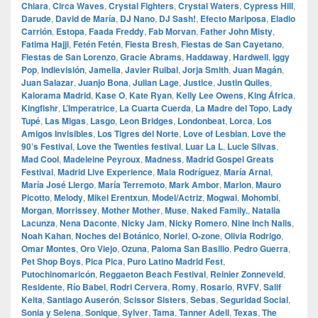
Chiara
,
Circa Waves
,
Crystal Fighters
,
Crystal Waters
,
Cypress Hill
,
Darude
,
David de María
,
DJ Nano
,
DJ Sash!
,
Efecto Mariposa
,
Eladio
Carrión
,
Estopa
,
Faada Freddy
,
Fab Morvan
,
Father John Misty
,
Fatima Hajji
,
Fetén Fetén
,
Fiesta Bresh
,
Fiestas de San Cayetano
,
Fiestas de San Lorenzo
,
Gracie Abrams
,
Haddaway
,
Hardwell
,
Iggy
Pop
,
Indievisión
,
Jamelia
,
Javier Ruibal
,
Jorja Smith
,
Juan Magán
,
Juan Salazar
,
Juanjo Bona
,
Julian Lage
,
Justice
,
Justin Quiles
,
Kalorama Madrid
,
Kase O
,
Kate Ryan
,
Kelly Lee Owens
,
King África
,
Kingfishr
,
L’Imperatrice
,
La Cuarta Cuerda
,
La Madre del Topo
,
Lady
Tupé
,
Las Migas
,
Lasgo
,
Leon Bridges
,
Londonbeat
,
Lorca
,
Los
Amigos Invisibles
,
Los Tigres del Norte
,
Love of Lesbian
,
Love the
90’s Festival
,
Love the Twenties festival
,
Luar La L
,
Lucie Silvas
,
Mad Cool
,
Madeleine Peyroux
,
Madness
,
Madrid Gospel Greats
Festival
,
Madrid Live Experience
,
Mala Rodríguez
,
María Arnal
,
María José Llergo
,
María Terremoto
,
Mark Ambor
,
Marlon
,
Mauro
Picotto
,
Melody
,
Mikel Erentxun
,
Model/Actriz
,
Mogwai
,
Mohombi
,
Morgan
,
Morrissey
,
Mother Mother
,
Muse
,
Naked Family.
,
Natalia
Lacunza
,
Nena Daconte
,
Nicky Jam
,
Nicky Romero
,
Nine Inch Nails
,
Noah Kahan
,
Noches del Botánico
,
Noriel
,
O‑zone
,
Olivia Rodrigo
,
Omar Montes
,
Oro Viejo
,
Ozuna
,
Paloma San Basilio
,
Pedro Guerra
,
Pet Shop Boys
,
Pica Pica
,
Puro Latino Madrid Fest
,
Putochinomaricón
,
Reggaeton Beach Festival
,
Reinier Zonneveld
,
Residente
,
Río Babel
,
Rodri Cervera
,
Romy
,
Rosario
,
RVFV
,
Salif
Keita
,
Santiago Auserón
,
Scissor Sisters
,
Sebas
,
Seguridad Social
,
Sonia y Selena
,
Sonique
,
Sylver
,
Tama
,
Tanner Adell
,
Texas
,
The