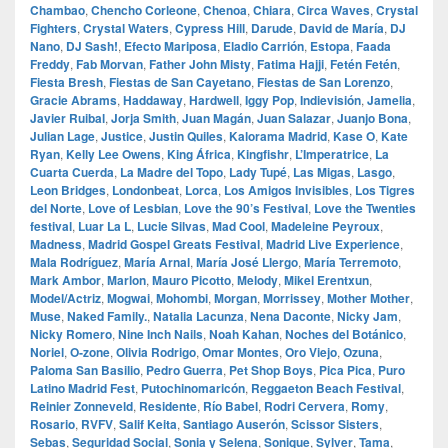
Chambao
,
Chencho Corleone
,
Chenoa
,
Chiara
,
Circa Waves
,
Crystal
Fighters
,
Crystal Waters
,
Cypress Hill
,
Darude
,
David de María
,
DJ
Nano
,
DJ Sash!
,
Efecto Mariposa
,
Eladio Carrión
,
Estopa
,
Faada
Freddy
,
Fab Morvan
,
Father John Misty
,
Fatima Hajji
,
Fetén Fetén
,
Fiesta Bresh
,
Fiestas de San Cayetano
,
Fiestas de San Lorenzo
,
Gracie Abrams
,
Haddaway
,
Hardwell
,
Iggy Pop
,
Indievisión
,
Jamelia
,
Javier Ruibal
,
Jorja Smith
,
Juan Magán
,
Juan Salazar
,
Juanjo Bona
,
Julian Lage
,
Justice
,
Justin Quiles
,
Kalorama Madrid
,
Kase O
,
Kate
Ryan
,
Kelly Lee Owens
,
King África
,
Kingfishr
,
L’Imperatrice
,
La
Cuarta Cuerda
,
La Madre del Topo
,
Lady Tupé
,
Las Migas
,
Lasgo
,
Leon Bridges
,
Londonbeat
,
Lorca
,
Los Amigos Invisibles
,
Los Tigres
del Norte
,
Love of Lesbian
,
Love the 90’s Festival
,
Love the Twenties
festival
,
Luar La L
,
Lucie Silvas
,
Mad Cool
,
Madeleine Peyroux
,
Madness
,
Madrid Gospel Greats Festival
,
Madrid Live Experience
,
Mala Rodríguez
,
María Arnal
,
María José Llergo
,
María Terremoto
,
Mark Ambor
,
Marlon
,
Mauro Picotto
,
Melody
,
Mikel Erentxun
,
Model/Actriz
,
Mogwai
,
Mohombi
,
Morgan
,
Morrissey
,
Mother Mother
,
Muse
,
Naked Family.
,
Natalia Lacunza
,
Nena Daconte
,
Nicky Jam
,
Nicky Romero
,
Nine Inch Nails
,
Noah Kahan
,
Noches del Botánico
,
Noriel
,
O‑zone
,
Olivia Rodrigo
,
Omar Montes
,
Oro Viejo
,
Ozuna
,
Paloma San Basilio
,
Pedro Guerra
,
Pet Shop Boys
,
Pica Pica
,
Puro
Latino Madrid Fest
,
Putochinomaricón
,
Reggaeton Beach Festival
,
Reinier Zonneveld
,
Residente
,
Río Babel
,
Rodri Cervera
,
Romy
,
Rosario
,
RVFV
,
Salif Keita
,
Santiago Auserón
,
Scissor Sisters
,
Sebas
,
Seguridad Social
,
Sonia y Selena
,
Sonique
,
Sylver
,
Tama
,