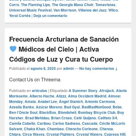
Corrs
,
The Flaming Lips
,
The Georgia Mass Choir
,
Tomavistas
,
Universal Music Festival
,
Van Morrison
,
Villanos del Jazz
,
Wilco
,
Yerai Cortés
|
Deja un comentario
Frecuencia Arcturiana de Sanación
Médicos del Cielo | Activa
Códigos de Luz y Cura tu Cuerpo
Publicado el
agosto 8, 2025
por
admin
—
No hay comentarios ↓
Contact Us on Threema
Publicado en
articulos
|
Etiquetado
A Summer Story
,
Afrojack
,
Alanis
Morissette
,
Alberto Hache
,
Alizzz
,
Alma Occident Madrid
,
Almost
Monday
,
Amaia
,
Anabel Lee
,
Ángel Stanich
,
Antonio Carmona
,
Azealia Banks
,
Azúcar Moreno
,
Bad Gyal
,
BadBadNotGood
,
Bebe
,
Ben l’Oncle Soul
,
BlackBox
,
Blondshell
,
Bombay Bicycle Club
,
Boy
Harsher
,
Brad Mehldau
,
Brian Cross
,
Café Quijano
,
Califato 3/4
,
Camila Cabello
,
Caribou
,
Carlos Sadness
,
Cascada
,
Cécile McLorin
Salvant
,
Chaka Khan
,
Chambao
,
Chencho Corleone
,
Chenoa
,
Chiara
,
Circa Waves
,
Crystal Fighters
,
Crystal Waters
,
Cypress Hill
,