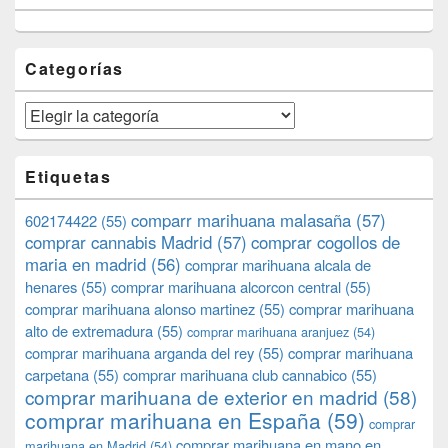
Categorías
Categorías
Etiquetas
comparr marihuana malasaña
(57)
602174422
(55)
comprar cannabis Madrid
(57)
comprar cogollos de
maria en madrid
(56)
comprar marihuana alcala de
henares
(55)
comprar marihuana alcorcon central
(55)
comprar marihuana alonso martinez
(55)
comprar marihuana
alto de extremadura
(55)
comprar marihuana aranjuez
(54)
comprar marihuana arganda del rey
(55)
comprar marihuana
carpetana
(55)
comprar marihuana club cannabico
(55)
comprar marihuana de exterior en madrid
(58)
comprar marihuana en España
(59)
comprar
comprar marihuana en mano en
marihuana en Madrid
(54)