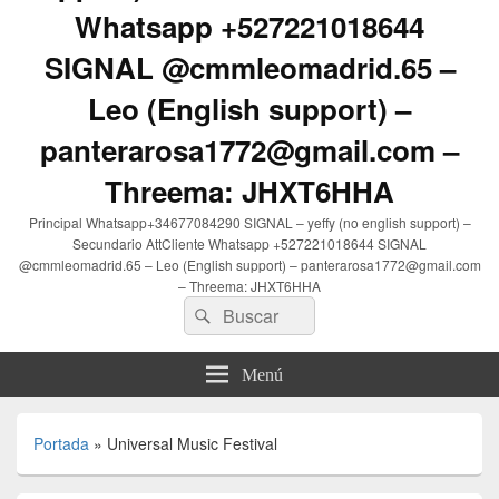
Whatsapp +527221018644
SIGNAL @cmmleomadrid.65 –
Leo (English support) –
panterarosa1772@gmail.com –
Threema: JHXT6HHA
Principal Whatsapp+34677084290 SIGNAL – yeffy (no english support) –
Secundario AttCliente Whatsapp +527221018644 SIGNAL
@cmmleomadrid.65 – Leo (English support) – panterarosa1772@gmail.com
– Threema: JHXT6HHA
Buscar
Buscar
por:
Menú
Portada
»
Universal Music Festival