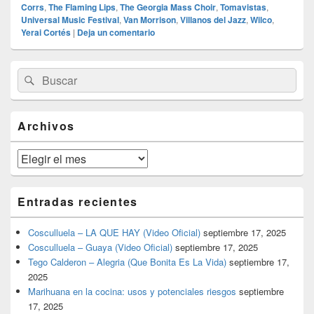
Corrs
,
The Flaming Lips
,
The Georgia Mass Choir
,
Tomavistas
,
Universal Music Festival
,
Van Morrison
,
Villanos del Jazz
,
Wilco
,
Yerai Cortés
|
Deja un comentario
El
Buscar
Buscar
área
por:
de
widget
barra
Archivos
lateral
primaria
Archivos
Entradas recientes
Cosculluela – LA QUE HAY (Video Oficial)
septiembre 17, 2025
Cosculluela – Guaya (Video Oficial)
septiembre 17, 2025
Tego Calderon – Alegria (Que Bonita Es La Vida)
septiembre 17,
2025
Marihuana en la cocina: usos y potenciales riesgos
septiembre
17, 2025