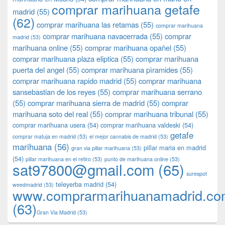
comprar marihuana getafe
madrid
(55)
(62)
comprar marihuana las retamas
(55)
comprar marihuana
comprar marihuana navacerrada
(55)
comprar
madrid
(53)
marihuana online
(55)
comprar marihuana opañel
(55)
comprar marihuana plaza eliptica
(55)
comprar marihuana
puerta del angel
(55)
comprar marihuana pìramides
(55)
comprar marihuana rapido madrid
(55)
comprar marihuana
sansebastian de los reyes
(55)
comprar marihuana serrano
(55)
comprar marihuana sierra de madrid
(55)
comprar
marihuana soto del real
(55)
comprar marihuana tribunal
(55)
comprar marihuana usera
(54)
comprar marihuana valdeski
(54)
getafe
comprar matuja en madrid
(53)
el mejor cannabis de madrid
(53)
marihuana
(56)
pillar maria en madrid
gran via pillar marihuana
(53)
(54)
pillar marihuana en el retiro
(53)
punto de marihuana online
(53)
sat97800@gmail.com
(65)
surespot
teleyerba madrid
(54)
weedmadrid
(53)
www.comprarmarihuanamadrid.c
(63)
​​Gran Via Madrid
(53)