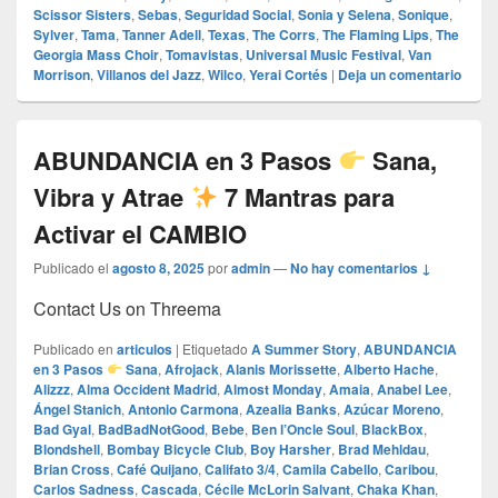
Scissor Sisters
,
Sebas
,
Seguridad Social
,
Sonia y Selena
,
Sonique
,
Sylver
,
Tama
,
Tanner Adell
,
Texas
,
The Corrs
,
The Flaming Lips
,
The
Georgia Mass Choir
,
Tomavistas
,
Universal Music Festival
,
Van
Morrison
,
Villanos del Jazz
,
Wilco
,
Yerai Cortés
|
Deja un comentario
ABUNDANCIA en 3 Pasos
Sana,
Vibra y Atrae
7 Mantras para
Activar el CAMBIO
Publicado el
agosto 8, 2025
por
admin
—
No hay comentarios ↓
Contact Us on Threema
Publicado en
articulos
|
Etiquetado
A Summer Story
,
ABUNDANCIA
en 3 Pasos
Sana
,
Afrojack
,
Alanis Morissette
,
Alberto Hache
,
Alizzz
,
Alma Occident Madrid
,
Almost Monday
,
Amaia
,
Anabel Lee
,
Ángel Stanich
,
Antonio Carmona
,
Azealia Banks
,
Azúcar Moreno
,
Bad Gyal
,
BadBadNotGood
,
Bebe
,
Ben l’Oncle Soul
,
BlackBox
,
Blondshell
,
Bombay Bicycle Club
,
Boy Harsher
,
Brad Mehldau
,
Brian Cross
,
Café Quijano
,
Califato 3/4
,
Camila Cabello
,
Caribou
,
Carlos Sadness
,
Cascada
,
Cécile McLorin Salvant
,
Chaka Khan
,