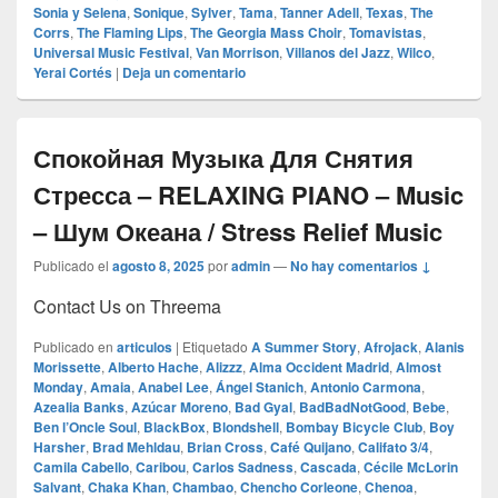
Sonia y Selena
,
Sonique
,
Sylver
,
Tama
,
Tanner Adell
,
Texas
,
The
Corrs
,
The Flaming Lips
,
The Georgia Mass Choir
,
Tomavistas
,
Universal Music Festival
,
Van Morrison
,
Villanos del Jazz
,
Wilco
,
Yerai Cortés
|
Deja un comentario
Спокойная Музыка Для Снятия
Стресса – RELAXING PIANO – Music
– Шум Океана / Stress Relief Music
Publicado el
agosto 8, 2025
por
admin
—
No hay comentarios ↓
Contact Us on Threema
Publicado en
articulos
|
Etiquetado
A Summer Story
,
Afrojack
,
Alanis
Morissette
,
Alberto Hache
,
Alizzz
,
Alma Occident Madrid
,
Almost
Monday
,
Amaia
,
Anabel Lee
,
Ángel Stanich
,
Antonio Carmona
,
Azealia Banks
,
Azúcar Moreno
,
Bad Gyal
,
BadBadNotGood
,
Bebe
,
Ben l’Oncle Soul
,
BlackBox
,
Blondshell
,
Bombay Bicycle Club
,
Boy
Harsher
,
Brad Mehldau
,
Brian Cross
,
Café Quijano
,
Califato 3/4
,
Camila Cabello
,
Caribou
,
Carlos Sadness
,
Cascada
,
Cécile McLorin
Salvant
,
Chaka Khan
,
Chambao
,
Chencho Corleone
,
Chenoa
,