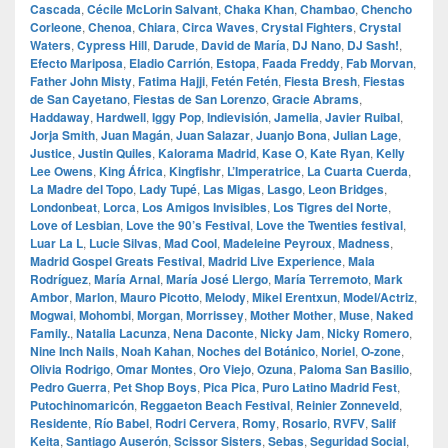
Cascada
,
Cécile McLorin Salvant
,
Chaka Khan
,
Chambao
,
Chencho
Corleone
,
Chenoa
,
Chiara
,
Circa Waves
,
Crystal Fighters
,
Crystal
Waters
,
Cypress Hill
,
Darude
,
David de María
,
DJ Nano
,
DJ Sash!
,
Efecto Mariposa
,
Eladio Carrión
,
Estopa
,
Faada Freddy
,
Fab Morvan
,
Father John Misty
,
Fatima Hajji
,
Fetén Fetén
,
Fiesta Bresh
,
Fiestas
de San Cayetano
,
Fiestas de San Lorenzo
,
Gracie Abrams
,
Haddaway
,
Hardwell
,
Iggy Pop
,
Indievisión
,
Jamelia
,
Javier Ruibal
,
Jorja Smith
,
Juan Magán
,
Juan Salazar
,
Juanjo Bona
,
Julian Lage
,
Justice
,
Justin Quiles
,
Kalorama Madrid
,
Kase O
,
Kate Ryan
,
Kelly
Lee Owens
,
King África
,
Kingfishr
,
L’Imperatrice
,
La Cuarta Cuerda
,
La Madre del Topo
,
Lady Tupé
,
Las Migas
,
Lasgo
,
Leon Bridges
,
Londonbeat
,
Lorca
,
Los Amigos Invisibles
,
Los Tigres del Norte
,
Love of Lesbian
,
Love the 90’s Festival
,
Love the Twenties festival
,
Luar La L
,
Lucie Silvas
,
Mad Cool
,
Madeleine Peyroux
,
Madness
,
Madrid Gospel Greats Festival
,
Madrid Live Experience
,
Mala
Rodríguez
,
María Arnal
,
María José Llergo
,
María Terremoto
,
Mark
Ambor
,
Marlon
,
Mauro Picotto
,
Melody
,
Mikel Erentxun
,
Model/Actriz
,
Mogwai
,
Mohombi
,
Morgan
,
Morrissey
,
Mother Mother
,
Muse
,
Naked
Family.
,
Natalia Lacunza
,
Nena Daconte
,
Nicky Jam
,
Nicky Romero
,
Nine Inch Nails
,
Noah Kahan
,
Noches del Botánico
,
Noriel
,
O‑zone
,
Olivia Rodrigo
,
Omar Montes
,
Oro Viejo
,
Ozuna
,
Paloma San Basilio
,
Pedro Guerra
,
Pet Shop Boys
,
Pica Pica
,
Puro Latino Madrid Fest
,
Putochinomaricón
,
Reggaeton Beach Festival
,
Reinier Zonneveld
,
Residente
,
Río Babel
,
Rodri Cervera
,
Romy
,
Rosario
,
RVFV
,
Salif
Keita
,
Santiago Auserón
,
Scissor Sisters
,
Sebas
,
Seguridad Social
,