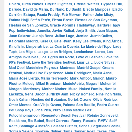
Chiara
,
Circa Waves
,
Crystal Fighters
,
Crystal Waters
,
Cypress Hill
,
Darude
,
David de María
,
DJ Nano
,
DJ Sash!
,
Efecto Mariposa
,
Eladio
Carrión
,
Estopa
,
Faada Freddy
,
Fab Morvan
,
Father John Misty
,
Fatima Hajji
,
Fetén Fetén
,
Fiesta Bresh
,
Fiestas de San Cayetano
,
Fiestas de San Lorenzo
,
Gracie Abrams
,
Haddaway
,
Hardwell
,
Iggy
Pop
,
Indievisión
,
Jamelia
,
Javier Ruibal
,
Jorja Smith
,
Juan Magán
,
Juan Salazar
,
Juanjo Bona
,
Julian Lage
,
Justice
,
Justin Quiles
,
Kalorama Madrid
,
Kase O
,
Kate Ryan
,
Kelly Lee Owens
,
King África
,
Kingfishr
,
L’Imperatrice
,
La Cuarta Cuerda
,
La Madre del Topo
,
Lady
Tupé
,
Las Migas
,
Lasgo
,
Leon Bridges
,
Londonbeat
,
Lorca
,
Los
Amigos Invisibles
,
Los Tigres del Norte
,
Love of Lesbian
,
Love the
90’s Festival
,
Love the Twenties festival
,
Luar La L
,
Lucie Silvas
,
Mad Cool
,
Madeleine Peyroux
,
Madness
,
Madrid Gospel Greats
Festival
,
Madrid Live Experience
,
Mala Rodríguez
,
María Arnal
,
María José Llergo
,
María Terremoto
,
Mark Ambor
,
Marlon
,
Mauro
Picotto
,
Melody
,
Mikel Erentxun
,
Model/Actriz
,
Mogwai
,
Mohombi
,
Morgan
,
Morrissey
,
Mother Mother
,
Muse
,
Naked Family.
,
Natalia
Lacunza
,
Nena Daconte
,
Nicky Jam
,
Nicky Romero
,
Nine Inch Nails
,
Noah Kahan
,
Noches del Botánico
,
Noriel
,
O‑zone
,
Olivia Rodrigo
,
Omar Montes
,
Oro Viejo
,
Ozuna
,
Paloma San Basilio
,
Pedro Guerra
,
Pet Shop Boys
,
Pica Pica
,
Puro Latino Madrid Fest
,
Putochinomaricón
,
Reggaeton Beach Festival
,
Reinier Zonneveld
,
Residente
,
Río Babel
,
Rodri Cervera
,
Romy
,
Rosario
,
RVFV
,
Salif
Keita
,
Santiago Auserón
,
Scissor Sisters
,
Sebas
,
Seguridad Social
,
Sonia y Selena
,
Sonique
,
Sylver
,
Tama
,
Tanner Adell
,
Texas
,
The