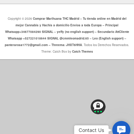
Copyright © 2026
Comprar Marihuana THC Madrid – Tu tienda online en Madrid del
mejor Cannabis y Hachis a domicilio Envios a toda Europa – Principal
Whatsapp+34677084290 SIGNAL – yeffy (no english support) – Secundario AttCliente
Whatsapp +527221018644 SIGNAL @cmmleomadrid.65 – Leo (English support) –
panterarosa1772@gmail.com – Threema: JHXT6HHA
. Todos los Derechos Reservados.
Theme: Catch Box by
Catch Themes
Cont
Contact Us