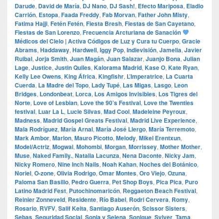
Darude
,
David de María
,
DJ Nano
,
DJ Sash!
,
Efecto Mariposa
,
Eladio
Carrión
,
Estopa
,
Faada Freddy
,
Fab Morvan
,
Father John Misty
,
Fatima Hajji
,
Fetén Fetén
,
Fiesta Bresh
,
Fiestas de San Cayetano
,
Fiestas de San Lorenzo
,
Frecuencia Arcturiana de Sanación
Médicos del Cielo | Activa Códigos de Luz y Cura tu Cuerpo
,
Gracie
Abrams
,
Haddaway
,
Hardwell
,
Iggy Pop
,
Indievisión
,
Jamelia
,
Javier
Ruibal
,
Jorja Smith
,
Juan Magán
,
Juan Salazar
,
Juanjo Bona
,
Julian
Lage
,
Justice
,
Justin Quiles
,
Kalorama Madrid
,
Kase O
,
Kate Ryan
,
Kelly Lee Owens
,
King África
,
Kingfishr
,
L’Imperatrice
,
La Cuarta
Cuerda
,
La Madre del Topo
,
Lady Tupé
,
Las Migas
,
Lasgo
,
Leon
Bridges
,
Londonbeat
,
Lorca
,
Los Amigos Invisibles
,
Los Tigres del
Norte
,
Love of Lesbian
,
Love the 90’s Festival
,
Love the Twenties
festival
,
Luar La L
,
Lucie Silvas
,
Mad Cool
,
Madeleine Peyroux
,
Madness
,
Madrid Gospel Greats Festival
,
Madrid Live Experience
,
Mala Rodríguez
,
María Arnal
,
María José Llergo
,
María Terremoto
,
Mark Ambor
,
Marlon
,
Mauro Picotto
,
Melody
,
Mikel Erentxun
,
Model/Actriz
,
Mogwai
,
Mohombi
,
Morgan
,
Morrissey
,
Mother Mother
,
Muse
,
Naked Family.
,
Natalia Lacunza
,
Nena Daconte
,
Nicky Jam
,
Nicky Romero
,
Nine Inch Nails
,
Noah Kahan
,
Noches del Botánico
,
Noriel
,
O‑zone
,
Olivia Rodrigo
,
Omar Montes
,
Oro Viejo
,
Ozuna
,
Paloma San Basilio
,
Pedro Guerra
,
Pet Shop Boys
,
Pica Pica
,
Puro
Latino Madrid Fest
,
Putochinomaricón
,
Reggaeton Beach Festival
,
Reinier Zonneveld
,
Residente
,
Río Babel
,
Rodri Cervera
,
Romy
,
Rosario
,
RVFV
,
Salif Keita
,
Santiago Auserón
,
Scissor Sisters
,
Sebas
,
Seguridad Social
,
Sonia y Selena
,
Sonique
,
Sylver
,
Tama
,