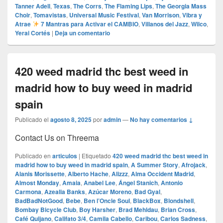
Tanner Adell
,
Texas
,
The Corrs
,
The Flaming Lips
,
The Georgia Mass
Choir
,
Tomavistas
,
Universal Music Festival
,
Van Morrison
,
Vibra y
Atrae
7 Mantras para Activar el CAMBIO
,
Villanos del Jazz
,
Wilco
,
Yerai Cortés
|
Deja un comentario
420 weed madrid thc best weed in
madrid how to buy weed in madrid
spain
Publicado el
agosto 8, 2025
por
admin
—
No hay comentarios ↓
Contact Us on Threema
Publicado en
articulos
|
Etiquetado
420 weed madrid thc best weed in
madrid how to buy weed in madrid spain
,
A Summer Story
,
Afrojack
,
Alanis Morissette
,
Alberto Hache
,
Alizzz
,
Alma Occident Madrid
,
Almost Monday
,
Amaia
,
Anabel Lee
,
Ángel Stanich
,
Antonio
Carmona
,
Azealia Banks
,
Azúcar Moreno
,
Bad Gyal
,
BadBadNotGood
,
Bebe
,
Ben l’Oncle Soul
,
BlackBox
,
Blondshell
,
Bombay Bicycle Club
,
Boy Harsher
,
Brad Mehldau
,
Brian Cross
,
Café Quijano
,
Califato 3/4
,
Camila Cabello
,
Caribou
,
Carlos Sadness
,